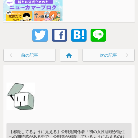
home
前の記事
次の記事
【邪魔してるように見える】公明党関係者「初の女性総理が誕生
への期待感がある中で、公明党が邪魔しているようにみえるのは