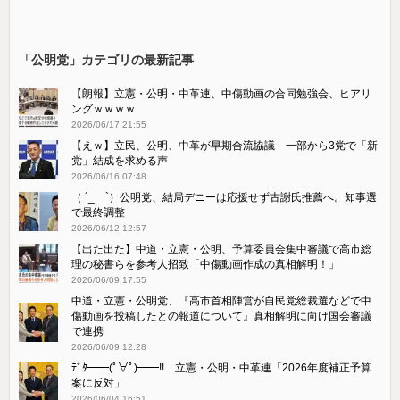
「公明党」カテゴリの最新記事
【朗報】立憲・公明・中革連、中傷動画の合同勉強会、ヒアリ
ングｗｗｗｗ
2026/06/17 21:55
【えｗ】立民、公明、中革が早期合流協議 一部から3党で「新
党」結成を求める声
2026/06/16 07:48
（ ´_ゝ`）公明党、結局デニーは応援せず古謝氏推薦へ。知事選
で最終調整
2026/06/12 12:57
【出た出た】中道・立憲・公明、予算委員会集中審議で高市総
理の秘書らを参考人招致「中傷動画作成の真相解明！」
2026/06/09 17:55
中道・立憲・公明党、『高市首相陣営が自民党総裁選などで中
傷動画を投稿したとの報道について』真相解明に向け国会審議
で連携
2026/06/09 12:28
ﾃﾞﾀ━━(ﾟ∀ﾟ)━━!! 立憲・公明・中革連「2026年度補正予算
案に反対」
2026/06/04 16:51