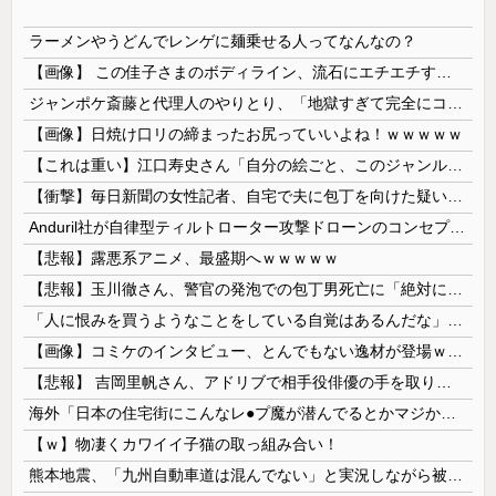
ラーメンやうどんでレンゲに麺乗せる人ってなんなの？
【画像】 この佳子さまのボディライン、流石にエチエチすぎやろ！
ジャンポケ斎藤と代理人のやりとり、「地獄すぎて完全にコントになってる……」と衝撃を受ける人が続出中
【画像】日焼け口リの締まったお尻っていいよね！ｗｗｗｗｗ
【これは重い】江口寿史さん「自分の絵ごと、このジャンルはそろそろ終わりかな」
【衝撃】毎日新聞の女性記者、自宅で夫に包丁を向けた疑いで逮捕
Anduril社が自律型ティルトローター攻撃ドローンのコンセプトで衝撃を与える！
【悲報】露悪系アニメ、最盛期へｗｗｗｗｗ
【悲報】玉川徹さん、警官の発泡での包丁男死亡に「絶対に死刑にならない罪なのに警察が死刑にした！」 → 元警官のマジレスがコチラ → ………
「人に恨みを買うようなことをしている自覚はあるんだな」と高市首相を嘲笑った左派、平和記念式典での演説にケチを付けるも……
【画像】コミケのインタビュー、とんでもない逸材が登場ｗｗｗｗｗｗ 【Pickup07092041】
【悲報】 吉岡里帆さん、アドリブで相手役俳優の手を取りお○ぱいに押し当てる
海外「日本の住宅街にこんなレ●プ魔が潜んでるとかマジかよ…さすがHENTAIの国…」
【ｗ】物凄くカワイイ子猫の取っ組み合い！
熊本地震、「九州自動車道は混んでない」と実況しながら被災地へ向かう有名アナなどに批判殺到 全国紙記者「最新の状況をいち早く伝えることは報道機関としての責務」「情報を取り上げることには大きな意義がある」