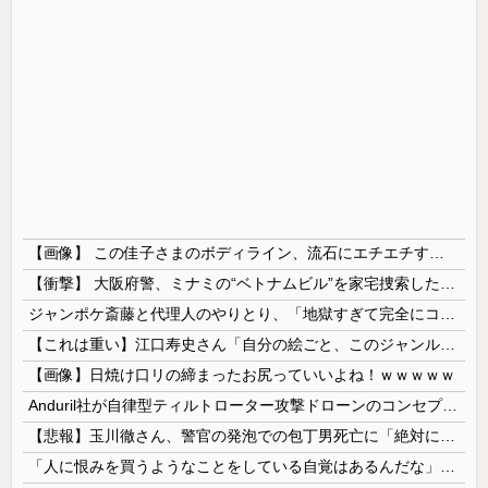
【画像】 この佳子さまのボディライン、流石にエチエチすぎやろ！
【衝撃】 大阪府警、ミナミの“ベトナムビル”を家宅捜索した結果・・・・・・
ジャンポケ斎藤と代理人のやりとり、「地獄すぎて完全にコントになってる……」と衝撃を受ける人が続出中
【これは重い】江口寿史さん「自分の絵ごと、このジャンルはそろそろ終わりかな」
【画像】日焼け口リの締まったお尻っていいよね！ｗｗｗｗｗ
Anduril社が自律型ティルトローター攻撃ドローンのコンセプトで衝撃を与える！
【悲報】玉川徹さん、警官の発泡での包丁男死亡に「絶対に死刑にならない罪なのに警察が死刑にした！」 → 元警官のマジレスがコチラ → ………
「人に恨みを買うようなことをしている自覚はあるんだな」と高市首相を嘲笑った左派、平和記念式典での演説にケチを付けるも……