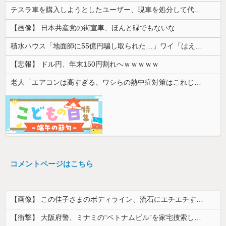
テスラ車を購入しようとしたユーザー、現車を処分して代金を支払い、平日の納車日に予定を合わせた結果……
【画像】 日本共産党の街宣車、ほんと碌でもないな
積水ハウス「地面師に55億円騙し取られた…」ワイ「はえーかわいそう…会社滅茶苦茶やろなぁ」
【悲報】 ドル円、年末150円割れへｗｗｗｗｗ
老人「エアコンは高すぎる、ワシらの熱中症対策はこれじゃよ」
コメントページはこちら
【画像】 この佳子さまのボディライン、流石にエチエチすぎやろ！
【衝撃】 大阪府警、ミナミの“ベトナムビル”を家宅捜索した結果・・・・・・