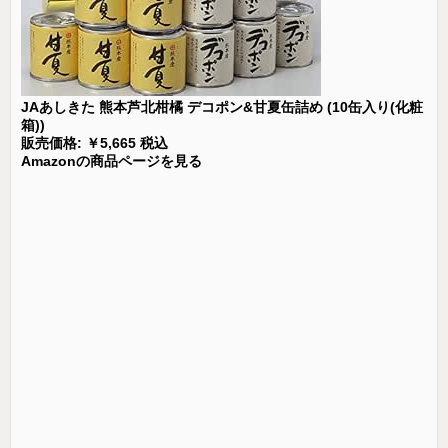
JAあしきた 熊本芦北柑橘 デコポン&甘夏缶詰め (10缶入り(化粧
箱))
販売価格: ￥5,665 税込
Amazonの商品ページを見る