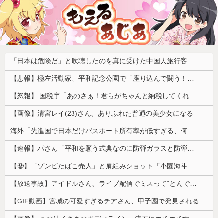
「日本は危険だ」と吹聴したのを真に受けた中国人旅行客、だが代替旅行先が日本ほど安全ではなかった結果……
【悲報】極左活動家、平和記念公園で「座り込んで闘う！」と意気込むも… → 警察に完全排除されてしまう ………
【怒報】 国税庁「あのさぁ！君らがちゃんと納税してくれないとこうなっちゃうけどどうする？！」←これw w w w w w w w
【画像】清宮レイ(23)さん、ありふれた普通の美少女になる
海外「先進国で日本だけパスポート所有率が低すぎる、何故なのか」
【速報】パさん「平和を願う式典なのに防弾ガラスと防弾バッグSP」安倍元首相の悲劇や石破前首相も同環境だったことは忘れる
【🧟】「ゾンビたばこ売人」と肩組みショット「小園海斗」に注がれる“厳しい視線” 「レギュラー剥奪も選択肢のひとつに」
【放送事故】アイドルさん、ライブ配信でミスって“とんでもないもの”を映してしまいネット騒然ｗｗｗ 【Pickup07092038】
【GIF動画】宮城の可愛すぎるチアさん、甲子園で発見される