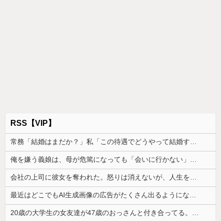
RSS【VIP】
常務「結婚はまだか？」私「この待遇でどうやって結婚するんです？」→飲み会で本音を返したら場が静まり返って…
俺を嫌う義娘は、母が危篤になっても「会いに行かない」と言った
会社の上司に彼女を奪われた。怒りは消えないが、人生を壊さずに見返す方法を考えたくて…
最近はどこでもAI生成画像の広告がたくさん出るようになったよね
20歳の大学生の女友達が47歳のおっさんと付き合ってる。卒業後に結婚するらしいが、やめた方がいいと思うワイがおかしいのか？