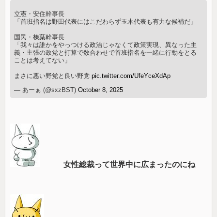
立憲・安住幹事長
「首班指名は野田代表にはこだわらず玉木代表も有力な候補だ」
国民・榛葉幹事長
「我々は誰かをやっつける政治じゃなくて政策実現、異なった主
義・主張の政党と打算で数合わせで首班指名を一緒に行動をとる
ことは考えてない」
まさに悪い野党と良い野党
pic.twitter.com/UfeYceXdAp
— あーぁ (@sxzBST)
October 8, 2025
女性総裁って世界中に広まったのにね