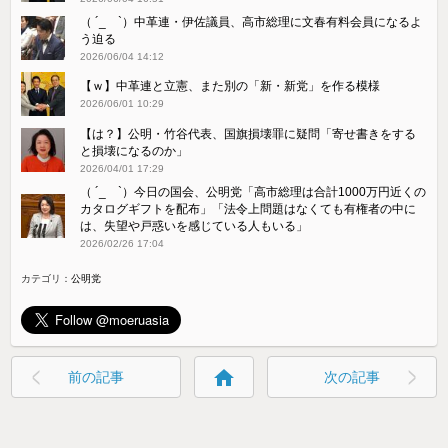
（ ´_ゝ`）中革連・伊佐議員、高市総理に文春有料会員になるよ
う迫る
2026/06/04 14:12
【ｗ】中革連と立憲、また別の「新・新党」を作る模様
2026/06/01 10:29
【は？】公明・竹谷代表、国旗損壊罪に疑問「寄せ書きをする
と損壊になるのか」
2026/04/01 17:29
（ ´_ゝ`）今日の国会、公明党「高市総理は合計1000万円近くの
カタログギフトを配布」「法令上問題はなくても有権者の中に
は、失望や戸惑いを感じている人もいる」
2026/02/26 17:04
カテゴリ：
公明党
home
前の記事
次の記事