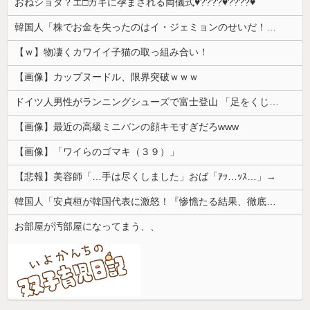
おねショタ？エ□ガキに孕まされる両儀式♥️????♥️????♥️
韓国人「株でお金を失ったのはイ・ジェミョンのせいだ！」として支持率が右肩下がりに……まあ、本当にその側面があるので救えないんですが
【ｗ】物凄くカワイイ子猫の取っ組み合い！
【画像】カップヌードル、限界突破ｗｗｗ
ドイツ人男性がランニングシューズで富士登山 「足をくじいて動けない」
【画像】最近の高級ミニバンの顔キモすぎだろwww
【画像】「ワイらのゴマキ（３９）」
【悲報】美容師「…手は尽くしました」おば「ｱｯ…ｯｽ…」→
韓国人「安貞桓が韓国代表に激怒！『惨憺たる結果、徹底的な刷新が必要だ』と監督や協会を痛烈批判」
お部屋が汚部屋になってまう、、