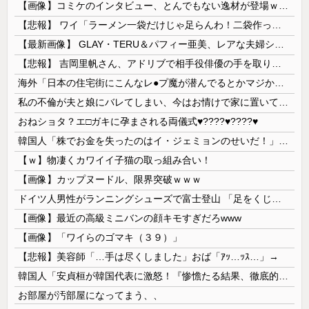
【画像】コミケのインタビュー、とんでもない逸材が登場ｗｗｗｗｗｗ 【Pickup07092041】
【悲報】 ワイ「ラーメン一袋だけじゃ足らんわ！二袋作ったろ！」→結果ｗｗｗ
【最新画像】 GLAY・TERU＆パフィー亜美、レアな夫婦ショットを公開してしまう！
【悲報】 吉岡里帆さん、アドリブで相手役俳優の手を取りお○ぱいに押し当てる
海外「日本の住宅街にこんなレ●プ魔が潜んでるとかマジかよ…さすがHENTAIの国…」
私の不倫が夫と娘にバレてしまい、今はお情けで家に置いてもらっている状態です。行為を娘に見られていたなんて全く気付きませんでした。娘の「汚...
おねショタ？エ□ガキに孕まされる両儀式♥️????♥️????♥️
韓国人「株でお金を失ったのはイ・ジェミョンのせいだ！」として支持率が右肩下がりに……まあ、本当にその側面があるので救えないんですが
【ｗ】物凄くカワイイ子猫の取っ組み合い！
【画像】カップヌードル、限界突破ｗｗｗ
ドイツ人男性がランニングシューズで富士登山 「足をくじいて動けない」
【画像】最近の高級ミニバンの顔キモすぎだろwww
【画像】「ワイらのゴマキ（３９）」
【悲報】美容師「…手は尽くしました」おば「ｱｯ…ｯｽ…」→
韓国人「安貞桓が韓国代表に激怒！『惨憺たる結果、徹底的な刷新が必要だ』と監督や協会を痛烈批判」
お部屋が汚部屋になってまう、、