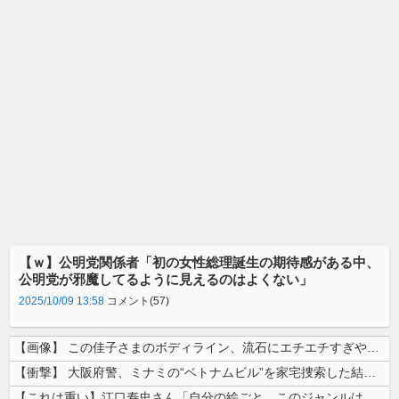
【ｗ】公明党関係者「初の女性総理誕生の期待感がある中、
公明党が邪魔してるように見えるのはよくない」
2025/10/09 13:58
コメント(57)
【画像】 この佳子さまのボディライン、流石にエチエチすぎやろ！
【衝撃】 大阪府警、ミナミの“ベトナムビル”を家宅捜索した結果・・・・...
【これは重い】江口寿史さん「自分の絵ごと、このジャンルはそろそろ終わり...