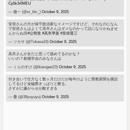
Cp5k3r0MEU
— 徹一 (@st_ttic_)
October 9, 2025
安倍さんの方が保守政治家なイメージですけど、それなのになん
で安倍さんはよくて高市さんはダメなのかって話になりかねませ
んからね😠
#公明党
#高市早苗
#安倍晋三
— ツカサ (@Tukasa10)
October 9, 2025
高市さんが女だと思って舐めてるのかな？
いいの？創価学会のみなさんは
— くらのすけ (@ikarugao23)
October 9, 2025
付き合いで仕方なく数ヶ月だけだが毎年のように聖教新聞を購読
してるけど金輪際きっぱりと断る。
さすがに嫌がらせが酷すぎる
— 憂 (@38yuyuyu)
October 9, 2025