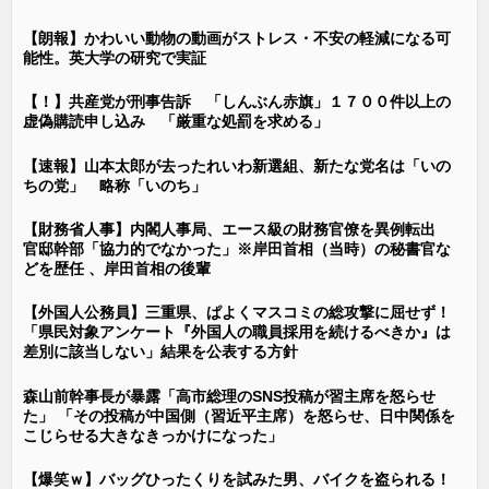
【朗報】かわいい動物の動画がストレス・不安の軽減になる可
能性。英大学の研究で実証
【！】共産党が刑事告訴 「しんぶん赤旗」１７００件以上の
虚偽購読申し込み 「厳重な処罰を求める」
【速報】山本太郎が去ったれいわ新選組、新たな党名は「いの
ちの党」 略称「いのち」
【財務省人事】内閣人事局、エース級の財務官僚を異例転出
官邸幹部「協力的でなかった」※岸田首相（当時）の秘書官な
どを歴任 、岸田首相の後輩
【外国人公務員】三重県、ぱよくマスコミの総攻撃に屈せず！
「県民対象アンケート『外国人の職員採用を続けるべきか』は
差別に該当しない」結果を公表する方針
森山前幹事長が暴露「高市総理のSNS投稿が習主席を怒らせ
た」 「その投稿が中国側（習近平主席）を怒らせ、日中関係を
こじらせる大きなきっかけになった」
【爆笑ｗ】バッグひったくりを試みた男、バイクを盗られる！