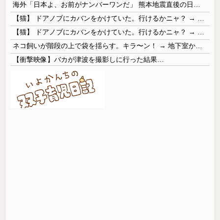
海外「日本よ、お前がナンバーワンだ」 熊本地震直後の日本の対応のスピードに世界が衝撃
【猫】 ドアノブにカバンをかけていた。行けるかニャ？ → 猫はこうなります…
【猫】 ドアノブにカバンをかけていた。行けるかニャ？ → 猫はこうなります…
ネコ飼いが階段の上で袋を揺らす。キラ〜ン！ → 地下室からヤツが現れる…
【衝撃映像】バカが津波を撮影しに行った結果…