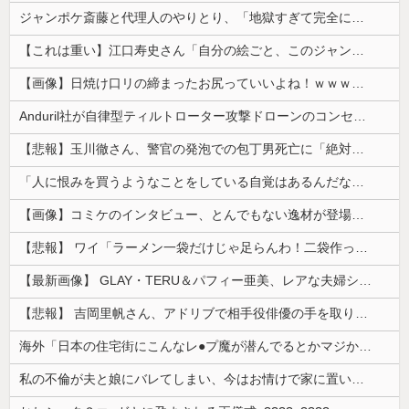
ジャンポケ斎藤と代理人のやりとり、「地獄すぎて完全にコントになってる……」と衝撃を受ける人が続出中
【これは重い】江口寿史さん「自分の絵ごと、このジャンルはそろそろ終わりかな」
【画像】日焼け口リの締まったお尻っていいよね！ｗｗｗｗｗ
Anduril社が自律型ティルトローター攻撃ドローンのコンセプトで衝撃を与える！
【悲報】玉川徹さん、警官の発泡での包丁男死亡に「絶対に死刑にならない罪なのに警察が死刑にした！」 → 元警官のマジレスがコチラ → ………
「人に恨みを買うようなことをしている自覚はあるんだな」と高市首相を嘲笑った左派、平和記念式典での演説にケチを付けるも……
【画像】コミケのインタビュー、とんでもない逸材が登場ｗｗｗｗｗｗ 【Pickup07092041】
【悲報】 ワイ「ラーメン一袋だけじゃ足らんわ！二袋作ったろ！」→結果ｗｗｗ
【最新画像】 GLAY・TERU＆パフィー亜美、レアな夫婦ショットを公開してしまう！
【悲報】 吉岡里帆さん、アドリブで相手役俳優の手を取りお○ぱいに押し当てる
海外「日本の住宅街にこんなレ●プ魔が潜んでるとかマジかよ…さすがHENTAIの国…」
私の不倫が夫と娘にバレてしまい、今はお情けで家に置いてもらっている状態です。行為を娘に見られていたなんて全く気付きませんでした。娘の「汚...