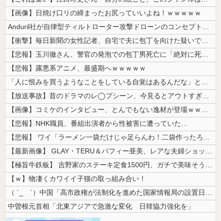
【画像】日焼け口リの締まったお尻っていいよね！ｗｗｗｗｗ
Anduril社が自律型ティルトローター攻撃ドローンのコンセプトで衝撃...
【衝撃】毎日新聞の女性記者、自宅で夫に包丁を向けた疑いで逮捕
【悲報】玉川徹さん、警官の発泡での包丁男死亡に「絶対に死刑にならない罪...
【悲報】露悪系アニメ、最盛期へｗｗｗｗｗ
「人に恨みを買うようなことをしている自覚はあるんだな」と高市首相を嘲笑...
【放送事故】昔のドラマのレ◯プシーン、今見るとアウトすぎる・・・
【画像】コミケのインタビュー、とんでもない逸材が登場ｗｗｗｗｗｗ 【P...
【悲報】NHK職員、番組出演者から性被害に遭っていた…
【悲報】 ワイ「ラーメン一袋だけじゃ足らんわ！二袋作ったろ！」→結果ｗ...
【最新画像】 GLAY・TERU＆パフィー亜美、レアな夫婦ショットを公...
【極旨牛鉄板】 吉野家のステーキ定食1500円、ガチで美味そうｗｗｗ
【ｗ】物凄くカワイイ子猫の取っ組み合い！
（ ´_ゝ`）中国「高市政権が法制化を進めた国家情報局の設置日が7月3...
中曽根元首相「北東アジアで急激な変化 日韓協力強化を」