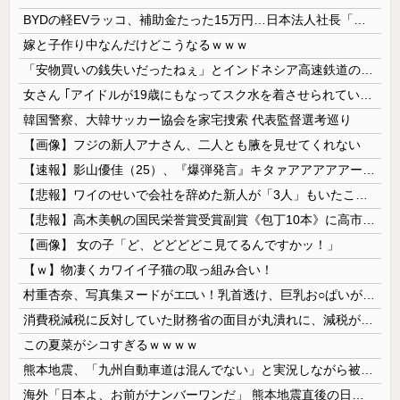
BYDの軽EVラッコ、補助金たった15万円…日本法人社長「何をすれば評価が上がるのか開示して」
嫁と子作り中なんだけどこうなるｗｗｗ
「安物買いの銭失いだったねぇ」とインドネシア高速鉄道の最終処分に日本側騒然、国家予算は使わないというと何が財源なんだ？
女さん ｢アイドルが19歳にもなってスク水を着させられている！｣⇒結果ｗｗｗ
韓国警察、大韓サッカー協会を家宅捜索 代表監督選考巡り
【画像】フジの新人アナさん、二人とも腋を見せてくれない
【速報】影山優佳（25）、『爆弾発言』キタァアアアアアーーーーー！！
【悲報】ワイのせいで会社を辞めた新人が「3人」もいたことが発覚ｗｗｗｗｗ
【悲報】高木美帆の国民栄誉賞受賞副賞《包丁10本》に高市総理の名前も刻印ｗｗｗｗｗｗｗｗｗ
【画像】 女の子「ど、どどどどこ見てるんですかッ！」
【ｗ】物凄くカワイイ子猫の取っ組み合い！
村重杏奈、写真集ヌードがエ□い！乳首透け、巨乳お○ぱいが最高過ぎる！
消費税減税に反対していた財務省の面目が丸潰れに、減税が決まった途端に市場が動き出したが……
この夏菜がシコすぎるｗｗｗｗ
熊本地震、「九州自動車道は混んでない」と実況しながら被災地へ向かう有名アナなどに批判殺到 全国紙記者「最新の状況をいち早く伝えることは報道機関としての責務」「情報を取り上げることには大きな意義がある」
海外「日本よ、お前がナンバーワンだ」 熊本地震直後の日本の対応のスピードに世界が衝撃