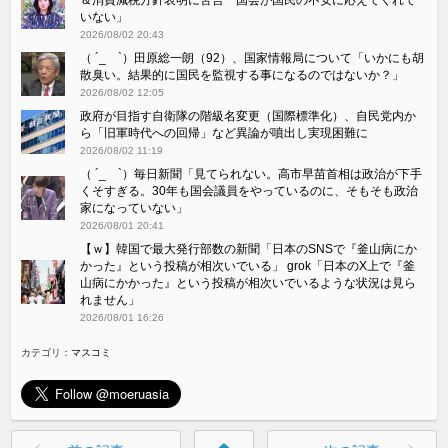
いない」
2026/08/02 20:43
（ ´_ゝ`）田原総一朗（92）、国家情報局について「いかにも胡
散臭い。結果的に国民を監視する事になるのではないか？」
2026/08/02 12:05
政府が目指す自衛隊の階級名変更（国際標準化）、自民党内か
ら「旧軍時代への回帰」など異論が噴出し実現困難に
2026/08/02 11:19
（ ´_ゝ`）毎日新聞「見てられない。高市早苗首相は政治が下手
くそすぎる。30年も国会議員をやっているのに、そもそも政治
家になっていない」
2026/08/01 20:41
【ｗ】韓国で最大発行部数の新聞「日本のSNSで『釜山病にか
かった』という投稿が相次いでいる」 grok「日本のX上で『釜
山病にかかった』という投稿が相次いでいるような状況は見ら
れません」
2026/08/01 16:26
カテゴリ：
マスコミ