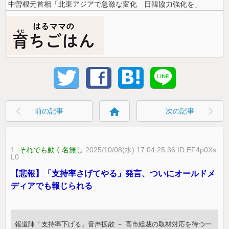
中曽根元首相「北東アジアで急激な変化 日韓協力強化を」
home
前の記事
次の記事
1:
それでも動く名無し
2025/10/08(水) 17:04:25.36 ID:EF4p0Xs
L0
【悲報】「支持率さげてやる」発言、ついにオールドメ
ディアでも報じられる
報道陣「支持率下げる」音声拡散 － 高市総裁の取材対応を待つ一