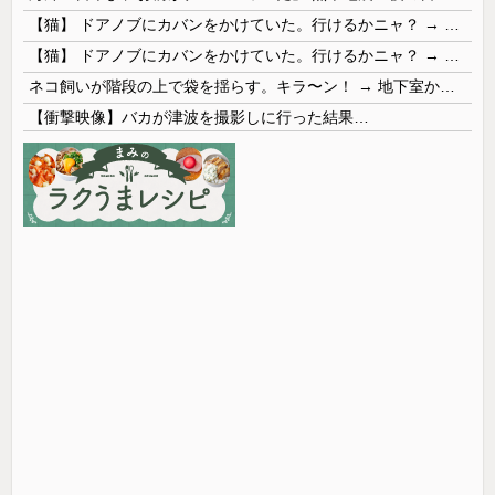
【猫】 ドアノブにカバンをかけていた。行けるかニャ？ → 猫はこうなります…
【猫】 ドアノブにカバンをかけていた。行けるかニャ？ → 猫はこうなります…
ネコ飼いが階段の上で袋を揺らす。キラ〜ン！ → 地下室からヤツが現れる…
【衝撃映像】バカが津波を撮影しに行った結果…