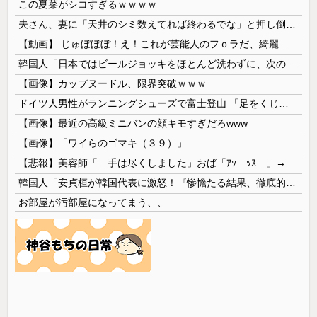
この夏菜がシコすぎるｗｗｗｗ
夫さん、妻に「天井のシミ数えてれば終わるでな」と押し倒されて性行為 → 凄いことになるｗｗｗｗｗ
【動画】 じゅぼぼぼ！え！これが芸能人のフｏラだ、綺麗な顔とお口でこんなことしているだ 笑
韓国人「日本ではビールジョッキをほとんど洗わずに、次の客に出すんだ！ これが証拠の映像だ!!」……あー、なるほどですねー。韓国には「アレ」がないんだ？
【画像】カップヌードル、限界突破ｗｗｗ
ドイツ人男性がランニングシューズで富士登山 「足をくじいて動けない」
【画像】最近の高級ミニバンの顔キモすぎだろwww
【画像】「ワイらのゴマキ（３９）」
【悲報】美容師「…手は尽くしました」おば「ｱｯ…ｯｽ…」→
韓国人「安貞桓が韓国代表に激怒！『惨憺たる結果、徹底的な刷新が必要だ』と監督や協会を痛烈批判」
お部屋が汚部屋になってまう、、