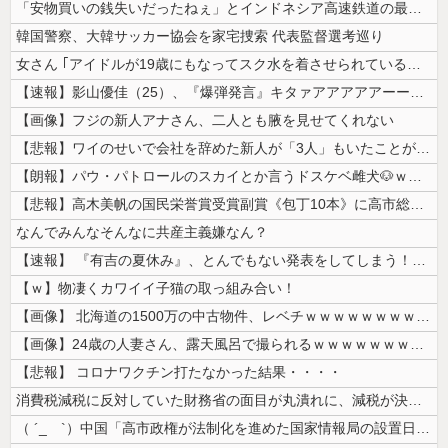
「安物買いの銭失いだったねぇ」とインドネシア高速鉄道の最終処分に日本側...
韓国警察、大韓サッカー協会を家宅捜索 代表監督選考巡り
女さん ｢アイドルが19歳にもなってスク水を着させられている！｣⇒結果...
【速報】影山優佳（25）、『爆弾発言』キタァアアアアアーーーーー！！
【画像】フジの新人アナさん、二人とも腋を見せてくれない
【悲報】ワイのせいで会社を辞めた新人が「3人」もいたことが発覚ｗｗｗｗ...
【朗報】パウ・パトロールのスカイとか言うドスケベ雌犬🐶ｗｗｗｗｗｗｗ...
【悲報】高木美帆の国民栄誉賞受賞副賞《包丁10本》に高市総理の名前も刻...
なんでみんなそんなに共産主義嫌なん？
【速報】 『有吉の夏休み』、とんでもない発表をしてしまう！！！！！
【ｗ】物凄くカワイイ子猫の取っ組み合い！
【画像】 北海道の1500万の中古物件、レベチｗｗｗｗｗｗｗｗｗｗｗｗ...
【画像】24歳の人妻さん、露天風呂で撮られるｗｗｗｗｗｗｗｗｗｗｗｗ...
【悲報】 コロナワクチン打たなかった結果・・・・
消費税減税に反対していた財務省の面目が丸潰れに、減税が決まった途端に市...
（ ´_ゝ`）中国「高市政権が法制化を進めた国家情報局の設置日が7月3...