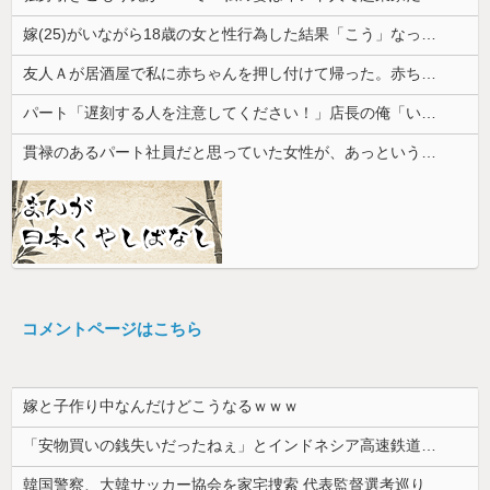
嫁(25)がいながら18歳の女と性行為した結果「こう」なった・・・
友人Ａが居酒屋で私に赤ちゃんを押し付けて帰った。赤ちゃんは泣き止まないし、苦情もきて...
パート「遅刻する人を注意してください！」店長の俺「いや、事情があって…」→周囲との温度差に困惑して…
貫禄のあるパート社員だと思っていた女性が、あっという間に昇格。自分との違いを痛感することになり…
コメントページはこちら
嫁と子作り中なんだけどこうなるｗｗｗ
「安物買いの銭失いだったねぇ」とインドネシア高速鉄道の最終処分に日本側騒然、国家予算は使わないというと何が財源なんだ？
韓国警察、大韓サッカー協会を家宅捜索 代表監督選考巡り