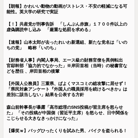
【朗報】かわいい動物の動画がストレス・不安の軽減になる可
能性。英大学の研究で実証
【！】共産党が刑事告訴 「しんぶん赤旗」１７００件以上の
虚偽購読申し込み 「厳重な処罰を求める」
【速報】山本太郎が去ったれいわ新選組、新たな党名は「いの
ちの党」 略称「いのち」
【財務省人事】内閣人事局、エース級の財務官僚を異例転出
官邸幹部「協力的でなかった」※岸田首相（当時）の秘書官な
どを歴任 、岸田首相の後輩
【外国人公務員】三重県、ぱよくマスコミの総攻撃に屈せず！
「県民対象アンケート『外国人の職員採用を続けるべきか』は
差別に該当しない」結果を公表する方針
森山前幹事長が暴露「高市総理のSNS投稿が習主席を怒らせ
た」 「その投稿が中国側（習近平主席）を怒らせ、日中関係を
こじらせる大きなきっかけになった」
【爆笑ｗ】バッグひったくりを試みた男、バイクを盗られる！