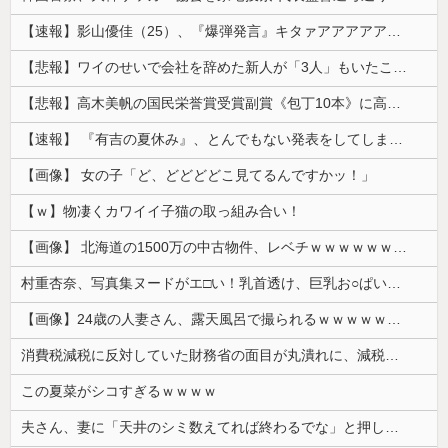
【速報】影山優佳（25）、『爆弾発言』キタァアアアアアーーーーー！！
【悲報】ワイのせいで会社を辞めた新人が「3人」もいたことが発覚ｗｗｗｗｗ
【悲報】高木美帆の国民栄誉賞受賞副賞《包丁10本》に高市総理の名前も刻印ｗｗｗｗｗｗｗｗｗ
【速報】 『有吉の夏休み』、とんでもない発表をしてしまう！！！！！
【画像】 女の子「ど、どどどどこ見てるんですかッ！」
【ｗ】物凄くカワイイ子猫の取っ組み合い！
【画像】 北海道の1500万の中古物件、レベチｗｗｗｗｗｗｗｗｗｗｗｗｗｗｗｗｗｗｗｗ
村重杏奈、写真集ヌードがエ□い！乳首透け、巨乳お○ぱいが最高過ぎる！
【画像】24歳の人妻さん、露天風呂で撮られるｗｗｗｗｗｗｗｗｗｗｗｗｗｗｗｗｗ
消費税減税に反対していた財務省の面目が丸潰れに、減税が決まった途端に市場が動き出したが……
この夏菜がシコすぎるｗｗｗｗ
夫さん、妻に「天井のシミ数えてれば終わるでな」と押し倒されて性行為 → 凄いことになるｗｗｗｗｗ