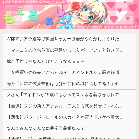
W杯アジア予選等で韓国サッカー協会がやらかしまくりだと発覚、「いきなり共同開催になったしな」と日韓共催の件に言及する声も……
「マスコミの立ち位置の勘違いっぷりがすごい」と報ステ大越キャスターの台詞に視聴者絶句、高市とトランプを同列視させようという思惑がひしひしと
嫁と子作り中なんだけどこうなるｗｗｗ
「安物買いの銭失いだったねぇ」とインドネシア高速鉄道の最終処分に日本側騒然、国家予算は使わないというと何が財源なんだ？
海外「日本の製菓技術はもはや芸術の域に達してる！」外国人が驚いた日本のお菓子の見た目とは・・・？【海外の反応】
女さん ｢アイドルが19歳にもなってスク水を着させられている！｣⇒結果ｗｗｗ
【画像】フジの新人アナさん、二人とも腋を見せてくれない
【朗報】パウ・パトロールのスカイとか言うドスケベ雌犬🐶ｗｗｗｗｗｗｗｗｗｗｗｗ
なんでみんなそんなに共産主義嫌なん？