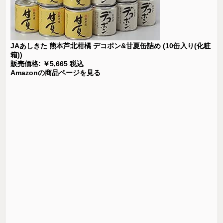
JAあしきた 熊本芦北柑橘 デコポン&甘夏缶詰め (10缶入り(化粧
箱))
販売価格: ￥5,665 税込
Amazonの商品ページを見る