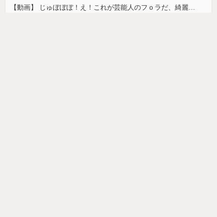
【動画】 じゅぼぼぼ！え！これが芸能人のフｏラだ、綺麗な顔とお口でこんなことしているだ 笑
韓国人「日本ではビールジョッキをほとんど洗わずに、次の客に出すんだ！ これが証拠の映像だ!!」……あー、なるほどですねー。韓国には「アレ」がないんだ？
【画像】カップヌードル、限界突破ｗｗｗ
ドイツ人男性がランニングシューズで富士登山 「足をくじいて動けない」
【画像】最近の高級ミニバンの顔キモすぎだろwww
【画像】「ワイらのゴマキ（３９）」
【悲報】美容師「…手は尽くしました」おば「ｱｯ…ｯｽ…」→
韓国人「安貞桓が韓国代表に激怒！『惨憺たる結果、徹底的な刷新が必要だ』と監督や協会を痛烈批判」
お部屋が汚部屋になってまう、、
home
前の記事
次の記事