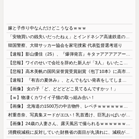
嫁と子作り中なんだけどこうなるｗｗｗ
「安物買いの銭失いだったねぇ」とインドネシア高速鉄道の最終処分に日本側騒然、国家予算は使わないというと何が財源なんだ？
韓国警察、大韓サッカー協会を家宅捜索 代表監督選考巡り
【速報】影山優佳（25）、『爆弾発言』キタァアアアアアーーーーー！！
【悲報】ワイのせいで会社を辞めた新人が「3人」もいたことが発覚ｗｗｗｗｗ
【悲報】高木美帆の国民栄誉賞受賞副賞《包丁10本》に高市総理の名前も刻印ｗｗｗｗｗｗｗｗｗ
【速報】 『有吉の夏休み』、とんでもない発表をしてしまう！！！！！
【画像】 女の子「ど、どどどどこ見てるんですかッ！」
【ｗ】物凄くカワイイ子猫の取っ組み合い！
【画像】 北海道の1500万の中古物件、レベチｗｗｗｗｗｗｗｗｗｗｗｗｗｗｗｗｗｗｗｗ
村重杏奈、写真集ヌードがエ□い！乳首透け、巨乳お○ぱいが最高過ぎる！
【画像】24歳の人妻さん、露天風呂で撮られるｗｗｗｗｗｗｗｗｗｗｗｗｗｗｗｗｗ
消費税減税に反対していた財務省の面目が丸潰れに、減税が決まった途端に市場が動き出したが……