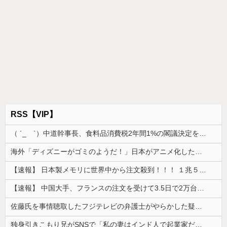
RSS【VIP】
（ ´_ゝ`）中道幹事長、食料品消費税2年間1%の閣議決定を批判 → 記者「中道改革連合は食料品消費税ゼロを公約に掲げていたが？」→ 階猛氏「
海外「ディズニーがゴミのようだ！」日本がアニメ化した米人気SF作品に絶賛の声が殺到中
【速報】 日本製メモリに世界中から注文殺到！！！ １兆５０００億円で工場増築へ
【速報】 中国大手、フランスの注文を受けて3.5日で2万台のエアコンを製造し出荷完了「毎度アル♡」
佐藤氏を事情聴取したフジテレビの弁護士がやらかした疑惑が浮上、「これが事実なら全部が怪しすぎるぞ」と前科に衝撃を受ける人が続出
独身引きこもり兄がSNSで「私の妻はインド人で起業家だが“日本人女性は男に甘えている”と言っています。日本に女性差別はありません」って発信したら...