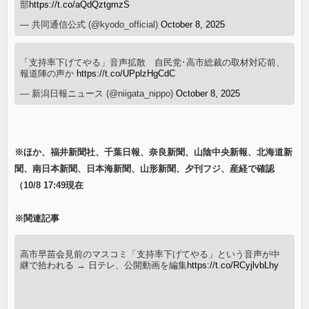
部
https://t.co/aQdQztgmzS
— 共同通信公式 (@kyodo_official)
October 8, 2025
「支持率下げてやる」音声拡散 自民党･高市総裁の取材対応前、
報道陣の声か
https://t.co/UPplzHgCdC
— 新潟日報ニュース (@niigata_nippo)
October 8, 2025
※ほか、福井新聞社、千葉日報、奈良新聞、山陰中央新報、北海道新
聞、南日本新聞、日本海新聞、山形新聞、夕刊フジ、産経で確認
（10/8 17:49現在
※関連記事
高市早苗会見前のマスコミ「支持率下げてやる」という音声が中
継で拾われる → 日テレ、公開動画を編集
https://t.co/RCyjlvbLhy