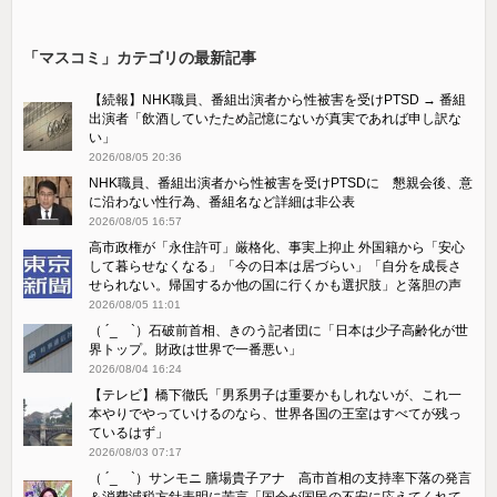
「マスコミ」カテゴリの最新記事
【続報】NHK職員、番組出演者から性被害を受けPTSD → 番組
出演者「飲酒していたため記憶にないが真実であれば申し訳な
い」
2026/08/05 20:36
NHK職員、番組出演者から性被害を受けPTSDに 懇親会後、意
に沿わない性行為、番組名など詳細は非公表
2026/08/05 16:57
高市政権が「永住許可」厳格化、事実上抑止 外国籍から「安心
して暮らせなくなる」「今の日本は居づらい」「自分を成長さ
せられない。帰国するか他の国に行くかも選択肢」と落胆の声
2026/08/05 11:01
（ ´_ゝ`）石破前首相、きのう記者団に「日本は少子高齢化が世
界トップ。財政は世界で一番悪い」
2026/08/04 16:24
【テレビ】橋下徹氏「男系男子は重要かもしれないが、これ一
本やりでやっていけるのなら、世界各国の王室はすべてが残っ
ているはず」
2026/08/03 07:17
（ ´_ゝ`）サンモニ 膳場貴子アナ 高市首相の支持率下落の発言
＆消費減税方針表明に苦言「国会が国民の不安に応えてくれて