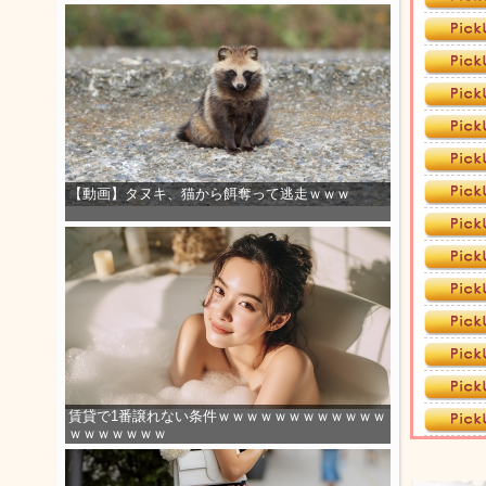
【動画】タヌキ、猫から餌奪って逃走ｗｗｗ
賃貸で1番譲れない条件ｗｗｗｗｗｗｗｗｗｗｗｗ
ｗｗｗｗｗｗｗ