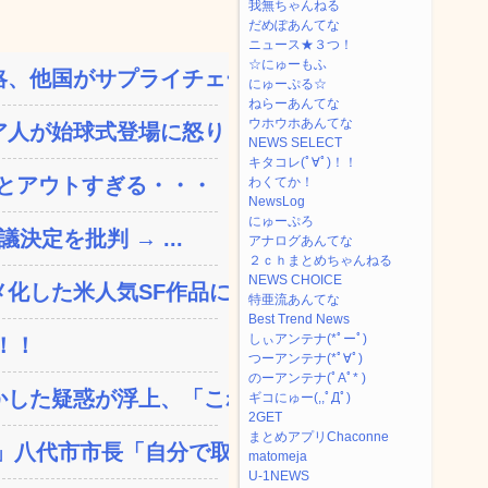
我無ちゃんねる
だめぽあんてな
ニュース★３つ！
☆にゅーもふ
、他国がサプライチェーン...
にゅーぷる☆
ねらーあんてな
ウホウホあんてな
人が始球式登場に怒り「甲...
NEWS SELECT
キタコレ(ﾟ∀ﾟ)！！
とアウトすぎる・・・
わくてか！
NewsLog
にゅーぷろ
決定を批判 → ...
アナログあんてな
２ｃｈまとめちゃんねる
NEWS CHOICE
した米人気SF作品に絶...
特亜流あんてな
Best Trend News
しぃアンテナ(*ﾟーﾟ)
！！
つーアンテナ(*ﾟ∀ﾟ)
のーアンテナ(ﾟAﾟ* )
した疑惑が浮上、「これが...
ギコにゅー(,,ﾟДﾟ)
2GET
まとめアプリChaconne
八代市市長「自分で取り...
matomeja
U-1NEWS