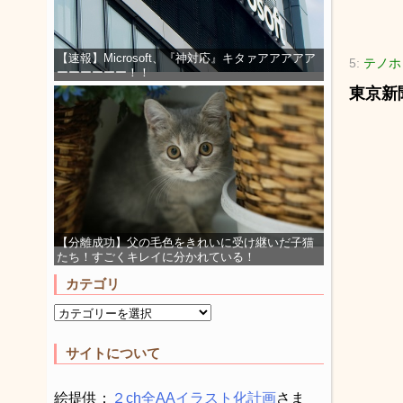
【速報】Microsoft、『神対応』キタァアアアアア
5:
テノホビ
ーーーーーー！！
東京新
【分離成功】父の毛色をきれいに受け継いだ子猫
たち！すごくキレイに分かれている！
カテゴリ
サイトについて
絵提供：
２ch全AAイラスト化計画
さま