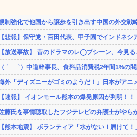
規制強化で他国から譲歩を引き出す中国の外交戦略
【悲報】保守党・百田代表、甲子園でインドネシア
【放送事故】 昔のドラマのレ◯プシーン、今見る
（ ´_ゝ`）中道幹事長、食料品消費税2年間1%の閣議
海外「ディズニーがゴミのようだ！」日本がアニメ化
【速報】 イオンモール熊本の爆発原因が判明！！
佐藤氏を事情聴取したフジテレビの弁護士がやらか
【熊本地震】 ボランティア「水がない！届けて！」