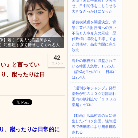
国側（習近平主席）を怒ら
せ、日中関係をこじらせる
大きなきっかけになった」
消費税減税を閣議決定、背
景に首相の財務省への強い
不信と人事介入の示唆 歴
代政権に増税を主導してき
像】若くて美人な看護師さん
た財務省、高市内閣に完全
3）汚部屋すぎて掃除してくれる人
集ｗｗｗ
敗北
42
海外の刑務所に収監されて
ない』と言ってい
コメント
いる韓国人急増、1,325人
（詐偽が4分の1） 日本に
たり、蹴ったりは日
は254人
「週刊少年ジャンプ」発行
部数が初の１００万部割れ
国内の紙雑誌で「１００万
部超」ゼロに
【動画】広島慰霊の日に発
生したパヨク集団、強制退
去で機動隊により無事排除
り、蹴ったりは日常的に
される