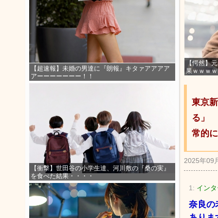
【愕然】元
【超速報】未婚の男達に『朗報』キタァアアアア
果ｗｗｗｗ
アーーーーーーー！！
東京新
る」 
常的に
2025年09
【衝撃】世田谷の小学生達、河川敷の『桑の実』
を食べた結果・・・・
1:
インター
奈良の
ありま