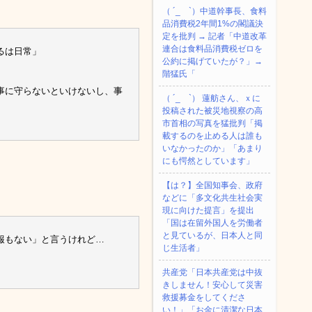
（ ´_ゝ`）中道幹事長、食料
品消費税2年間1%の閣議決
定を批判 → 記者「中道改革
連合は食料品消費税ゼロを
るは日常」
公約に掲げていたが？」→
階猛氏「
事に守らないといけないし、事
（ ´_ゝ`） 蓮舫さん、ｘに
投稿された被災地視察の高
市首相の写真を猛批判「掲
載するのを止める人は誰も
いなかったのか」「あまり
にも愕然としています」
【は？】全国知事会、政府
などに「多文化共生社会実
現に向けた提言」を提出
「国は在留外国人を労働者
と見ているが、日本人と同
報もない」と言うけれど…
じ生活者」
共産党「日本共産党は中抜
きしません！安心して災害
救援募金をしてくださ
い！」「お金に清潔な日本