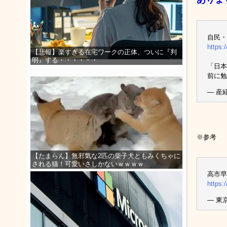
自民・
https:
【悲報】楽すぎる在宅ワークの正体、ついに『判
明』する・・・・・・
「日本
前に勉
— 産経
※参考
【たまらん】無邪気な2匹の柴子犬ともみくちゃに
される猫！可愛いさしかないｗｗｗｗ
高市早
https:
— 東京