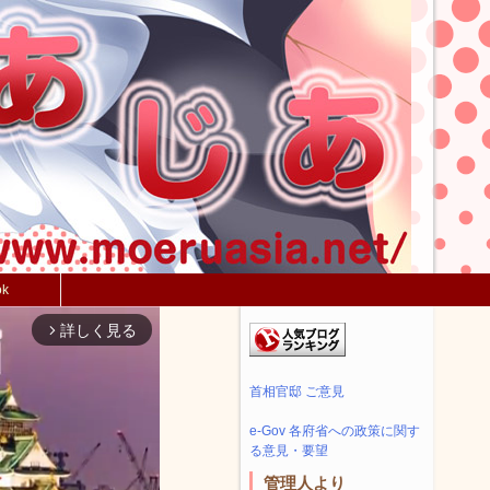
ok
詳しく見る
arrow_forward_ios
首相官邸 ご意見
e-Gov 各府省への政策に関す
る意見・要望
管理人より