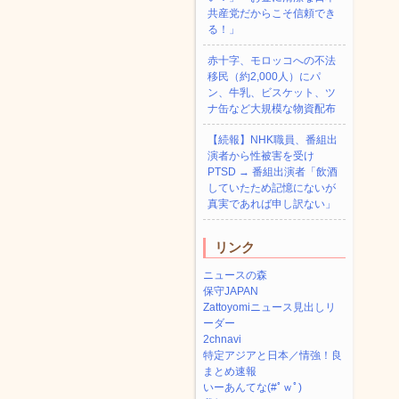
共産党だからこそ信頼でき
る！」
赤十字、モロッコへの不法
移民（約2,000人）にパ
ン、牛乳、ビスケット、ツ
ナ缶など大規模な物資配布
【続報】NHK職員、番組出
演者から性被害を受け
PTSD → 番組出演者「飲酒
していたため記憶にないが
真実であれば申し訳ない」
リンク
ニュースの森
保守JAPAN
Zattoyomiニュース見出しリ
ーダー
2chnavi
特定アジアと日本／情強！良
まとめ速報
いーあんてな(#ﾟｗﾟ)