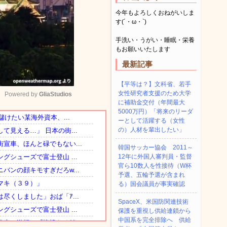
今年もよろしくおねがいしま
す(´・ω・`)
手洗い・うがい・睡眠・栄養
もお願いいたします
最新記事
【平等は？】文科省、若手
女性研究者支援のため大学
Powered by 
GliaStudios
に補助金交付（年間最大
5000万円）「将来のリーダ
ーとして活躍する（女性
Mute
の）人材を輩出したい」
韓国サッカー協会 2011～
12年に外国人審判員・監督
官ら10数人を性接待（W杯
予選、五輪予選が含まれ
る）国会議員が事実確認
SpaceX、米国防関連技術
保護を重視し供給連鎖から
中国系を完全排除へ 供給