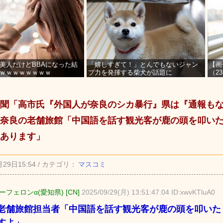
美人だけどBBAになった結
「嬉しすぎて！」とんでもないジャン
【画
ｗｗｗｗｗｗｗｗ
プ力を発揮する柴犬が話題に
（2
を募
聞「高市氏『外国人が奈良のシカ暴行』県は『通報も
奈良の老舗旅館「中国語を話す観光客が鹿の頭を叩い
あります」
月29日15:54 / カテゴリ：
マスコミ
フェロンα(愛知県) [CN]
2025/09/29(月) 13:51:47.04 ID:xwvKTluA0
老舗旅館担当者「中国語を話す観光客が鹿の頭を叩いた
すよ」