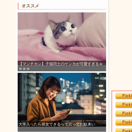
オススメ
【マンチカン】子猫同士のケンカが可愛すぎるｗ
ｗｗｗ
大学入ったら彼女できるって言ってた奴来い