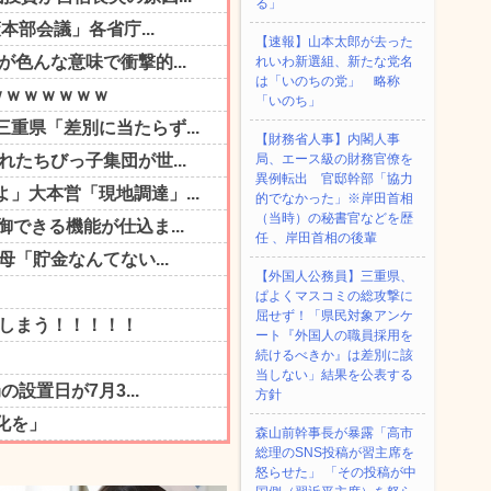
る」
【速報】山本太郎が去った
れいわ新選組、新たな党名
は「いのちの党」 略称
「いのち」
【財務省人事】内閣人事
局、エース級の財務官僚を
異例転出 官邸幹部「協力
的でなかった」※岸田首相
（当時）の秘書官などを歴
任 、岸田首相の後輩
【外国人公務員】三重県、
ぱよくマスコミの総攻撃に
屈せず！「県民対象アンケ
ート『外国人の職員採用を
続けるべきか』は差別に該
当しない」結果を公表する
方針
森山前幹事長が暴露「高市
総理のSNS投稿が習主席を
怒らせた」 「その投稿が中