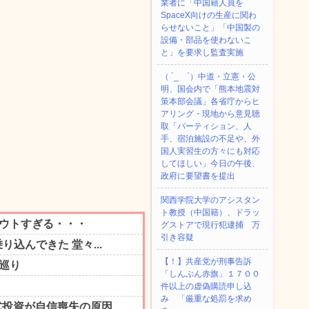
業者に「中国籍人員を
SpaceX向けの生産に関わ
らせないこと」「中国製の
設備・部品を使わないこ
と」を要求し監査実施
（ ´_ゝ`）中道・立憲・公
明、国会内で「熊本地震対
策本部会議」各省庁からヒ
アリング・現地から意見聴
取「パーティション、人
手、宿泊施設の不足や、外
国人実習生の方々にも対応
してほしい」今日の午後、
政府に要望書を提出
関西学院大学のアシスタン
ト教授（中国籍）、ドラッ
グストアで現行犯逮捕 万
引き容疑
【！】共産党が刑事告訴
「しんぶん赤旗」１７００
件以上の虚偽購読申し込
み 「厳重な処罰を求め