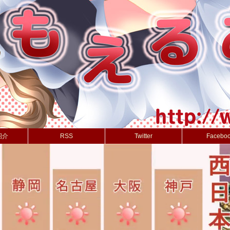
紹介
RSS
Twitter
Facebo