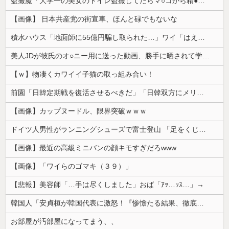
盗撮魔「大学一の美女のトイレ盗撮してたらマ○コから精●出てきたんだが…」（動画あり）
【画像】 日本共産党の街宣車、ほんと碌でもないな
積水ハウス「地面師に55億円騙し取られた…」ワイ「はえーかわいそう…会社滅茶苦茶やろなぁ」
美人JDが彼氏のオ○ニー用に送った動画、勝手に晒されて学校中の”共有オカズ” にされる
【ｗ】物凄くカワイイ子猫の取っ組み合い！
前園「日韓定期戦を復活させるべきだ」「日韓双方にメリットがある」……日本へのメリットがなにもないんですが、それは
【画像】カップヌードル、限界突破ｗｗｗ
ドイツ人男性がランニングシューズで富士登山 「足をくじいて動けない」
【画像】最近の高級ミニバンの顔キモすぎだろwww
【画像】「ワイらのゴマキ（３９）」
【悲報】美容師「…手は尽くしました」おば「ｱｯ…ｯｽ…」→
韓国人「安貞桓が韓国代表に激怒！『惨憺たる結果、徹底的な刷新が必要だ』と監督や協会を痛烈批判」
お部屋が汚部屋になってまう、、