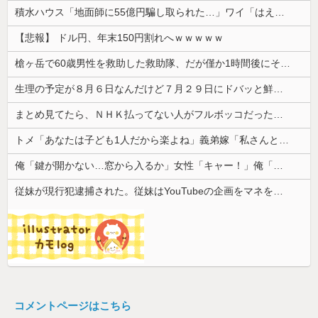
積水ハウス「地面師に55億円騙し取られた…」ワイ「はえーかわいそう…会社滅茶苦茶やろなぁ」
【悲報】 ドル円、年末150円割れへｗｗｗｗｗ
槍ヶ岳で60歳男性を救助した救助隊、だが僅か1時間後にその男性が所属していたPTから連絡があって……
生理の予定が８月６日なんだけど７月２９日にドバッと鮮血でたから生理かな？って思ったのよね
まとめ見てたら、ＮＨＫ払ってない人がフルボッコだった。それを見て...
トメ「あなたは子ども1人だから楽よね」義弟嫁「私さんとは違うから」→何度も比べられ続け、ついに我慢の限界を迎えて…
俺「鍵が開かない…窓から入るか」女性「キャー！」俺「えっ、なんでいるの？」→予想外すぎる出来事が…
従妹が現行犯逮捕された。従妹はYouTubeの企画をマネをして「別れさせごっこ」をしており...
コメントページはこちら