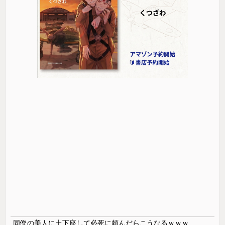
同僚の美人に土下座して必死に頼んだらこうなるｗｗｗ