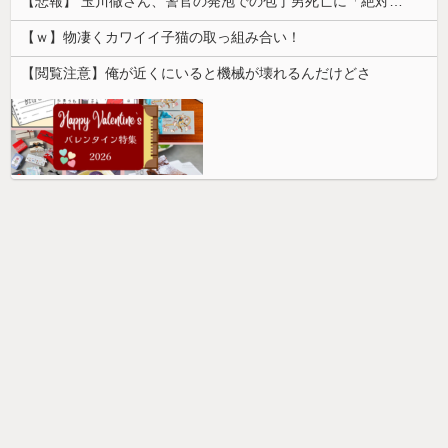
【悲報】 玉川徹さん、警官の発泡での包丁男死亡に「絶対に死刑にならない罪なのに警察が死刑にした！」 → 元警官のマジレスがコチラ → ………
【ｗ】物凄くカワイイ子猫の取っ組み合い！
【閲覧注意】俺が近くにいると機械が壊れるんだけどさ