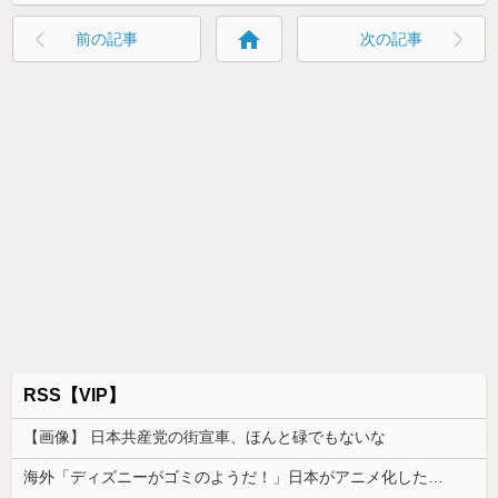
home
前の記事
次の記事
RSS【VIP】
【画像】 日本共産党の街宣車、ほんと碌でもないな
海外「ディズニーがゴミのようだ！」日本がアニメ化した米人気SF作品に絶賛の声が殺到中