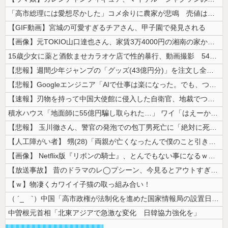
「高市総理には愛想尽かした」コメ余りに農家が悲鳴 売値は生産原価の半分...
【GIF動画】宮城の可愛すぎるチアさん、甲子園で発見される
【画像】元TOKIO山口達也さん、家賃3万4000円の湘南の家からYo...
15歳少女に薬と酒飲ませカラオケ店で性的暴行、動画撮影 54歳無職を再...
【悲報】週間少年ジャンプの「グッズ(43億円分)」を注文し全てキャンセ...
【悲報】Googleエンジニア「AIで仕事は楽になった。でも、つまらな...
【速報】刃物を持って中国大使館に侵入した自衛官、地裁でついに動機明かす
積水ハウス「地面師に55億円騙し取られた…」 ワイ「はえーかわいそう…...
【悲報】 玉川徹さん、警官の発泡での包丁男死亡に「絶対に死刑にならない...
【人工障がい者】 甥(28)「両親が亡くなったんで僕のこと引き取ってほ...
【画像】 Netflix版『リボンの騎士』、とんでもない事になるｗｗｗ...
【放送事故】 昔のドラマのレ◯プシーン、今見るとアウトすぎる・・・
【ｗ】物凄くカワイイ子猫の取っ組み合い！
（ ´_ゝ`）中国「高市政権が法制化を進めた国家情報局の設置日が7月3...
中曽根元首相「北東アジアで急激な変化 日韓協力強化を」