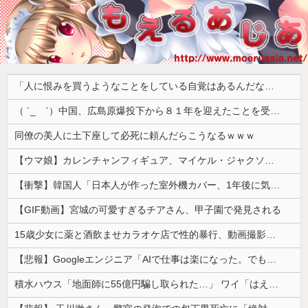
「人に恨みを買うようなことをしている自覚はあるんだな」と高市首相を嘲笑った左派、平和記念式典での演説にケチを付けるも……
（ ´_ゝ`）中国、広島原爆投下から８１年を迎えたことを受け「日本は原爆被害者の立場で同情を買おうとするのを止めろ」
同僚の美人に土下座して必死に頼んだらこうなるｗｗｗ
【ウマ娘】カレンチャンフィギュア、マイケル・ジャクソンみたいになってしまう
【衝撃】韓国人「日本人が作った室外機カバー、1年後に気づく」
【GIF動画】宮城の可愛すぎるチアさん、甲子園で発見される
15歳少女に薬と酒飲ませカラオケ店で性的暴行、動画撮影 54歳無職を再逮捕 動画770本も見つかる
【悲報】Googleエンジニア「AIで仕事は楽になった。でも、つまらなくなった」
積水ハウス「地面師に55億円騙し取られた…」 ワイ「はえーかわいそう…会社滅茶苦茶やろなぁ」