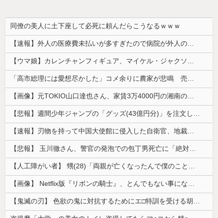
同僚の美人に土下座して必死に頼んだらこうなるｗｗｗ
【速報】外人の医療費未払いが多すぎたので病院が外人の治療を断るようになってしまう
【ウマ娘】カレンチャンフィギュア、マイケル・ジャクソンみたいになってしまう
「高市総理には愛想尽かした」コメ余りに農家が悲鳴 売値は生産原価の半分以下に…肥料代や燃料代は高騰「今年でやめる」農家も
【画像】元TOKIO山口達也さん、家賃3万4000円の湘南の家からYouTube更新。激痩せした現在の姿がこちら…
【悲報】週間少年ジャンプの「グッズ(43億円分)」を注文し全てキャンセルした女逮捕ｗｗｗｗｗｗｗｗ
【速報】刃物を持って中国大使館に侵入した自衛官、地裁でついに動機明かす
【悲報】 玉川徹さん、警官の発泡での包丁男死亡に「絶対に死刑にならない罪なのに警察が死刑にした！」 → 元警官のマジレスがコチラ → ………
【人工障がい者】 甥(28)「両親が亡くなったんで僕のこと引き取ってほしいんですけど！」なんでいい年したヒキニートを引き取らなきゃいけないんだ...
【画像】 Netflix版『リボンの騎士』、とんでもない事になるｗｗｗｗｗ
【鬼滅の刃】 色欲の鬼に対抗するためにエ□特訓を受ける胡蝶しのぶ…！クールなしのぶが快楽に抗えず翻弄されちゃう…