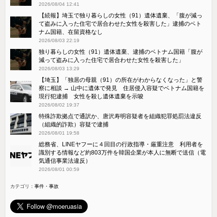
2026/08/04 12:41
【続報】埼玉で独り暮らしの女性（91）遺体遺棄、「腹が減っ
て盗みに入った住宅で居合わせた女性を殺害した」逮捕のベト
ナム国籍、在留資格なし
2026/08/03 22:19
独り暮らしの女性（91）遺体遺棄、逮捕のベトナム国籍「腹が
減って盗みに入った住宅で居合わせた女性を殺害した」
2026/08/03 13:29
【埼玉】「独居の母親（91）の所在がわからなくなった」と警
察に相談 → 山中に遺体で発見 住居侵入容疑でベトナム国籍を
現行犯逮捕 女性を殺し遺体遺棄を示唆
2026/08/02 19:37
特殊詐欺拠点で通訳か、唐沢寿明容疑者を組織犯罪処罰法違反
（組織的詐欺）容疑で逮捕
2026/08/01 19:58
総務省、LINEヤフーに４回目の行政指導・厳重注意 利用者を
識別する情報など約803万件を韓国企業が本人に無断で送信（電
気通信事業法違反）
2026/08/01 00:59
カテゴリ：
事件・事故