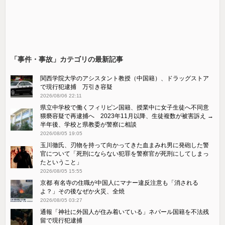
「事件・事故」カテゴリの最新記事
関西学院大学のアシスタント教授（中国籍）、ドラッグストア
で現行犯逮捕 万引き容疑
2026/08/06 22:11
県立中学校で働くフィリピン国籍、授業中に女子生徒へ不同意
猥褻容疑で再逮捕へ 2023年11月以降、生徒複数が被害訴え →
半年後、学校と県教委が警察に相談
2026/08/05 19:05
玉川徹氏、刃物を持って向かってきた血まみれ男に発砲した警
官について「死刑にならない犯罪を警察官が死刑にしてしまっ
たということ」
2026/08/05 15:55
京都 有名寺の住職が中国人にマナー違反注意も「消される
よ？」その後なぜか火災、全焼
2026/08/05 03:27
通報「神社に外国人が住み着いている」ネパール国籍を不法残
留で現行犯逮捕