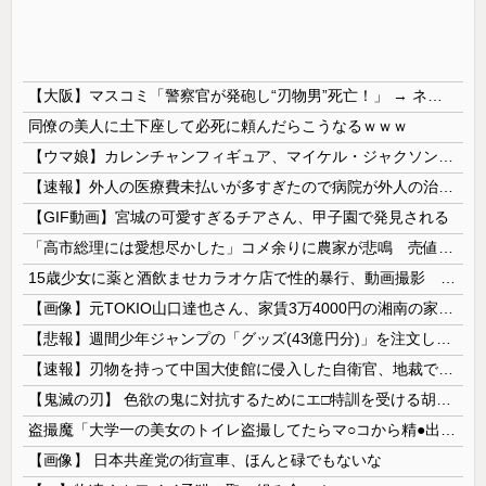
【大阪】マスコミ「警察官が発砲し“刃物男”死亡！」 → ネットで拡散された現場の無修正動画で衝撃の真相が発覚 → ………
同僚の美人に土下座して必死に頼んだらこうなるｗｗｗ
【ウマ娘】カレンチャンフィギュア、マイケル・ジャクソンみたいになってしまう
【速報】外人の医療費未払いが多すぎたので病院が外人の治療を断るようになってしまう
【GIF動画】宮城の可愛すぎるチアさん、甲子園で発見される
「高市総理には愛想尽かした」コメ余りに農家が悲鳴 売値は生産原価の半分以下に…肥料代や燃料代は高騰「今年でやめる」農家も
15歳少女に薬と酒飲ませカラオケ店で性的暴行、動画撮影 54歳無職を再逮捕 動画770本も見つかる
【画像】元TOKIO山口達也さん、家賃3万4000円の湘南の家からYouTube更新。激痩せした現在の姿がこちら…
【悲報】週間少年ジャンプの「グッズ(43億円分)」を注文し全てキャンセルした女逮捕ｗｗｗｗｗｗｗｗ
【速報】刃物を持って中国大使館に侵入した自衛官、地裁でついに動機明かす
【鬼滅の刃】 色欲の鬼に対抗するためにエ□特訓を受ける胡蝶しのぶ…！クールなしのぶが快楽に抗えず翻弄されちゃう…
盗撮魔「大学一の美女のトイレ盗撮してたらマ○コから精●出てきたんだが…」（動画あり）
【画像】 日本共産党の街宣車、ほんと碌でもないな