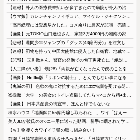
【速報】外人の医療費未払いが多すぎたので病院が外人の治療を断るようになってしまう
【ウマ娘】カレンチャンフィギュア、マイケル・ジャクソンみたいになってしまう
「高市総理には愛想尽かした」コメ余りに農家が悲鳴 売値は生産原価の半分以下に…肥料代や燃料代は高騰「今年でやめる」農家も
【画像】元TOKIO山口達也さん、家賃3万4000円の湘南の家からYouTube更新。激痩せした現在の姿がこちら…
【悲報】週間少年ジャンプの「グッズ(43億円分)」を注文し全てキャンセルした女逮捕ｗｗｗｗｗｗｗｗ
【速報】刃物を持って中国大使館に侵入した自衛官、地裁でついに動機明かす
【悲報】 玉川徹さん、警官の発泡での包丁男死亡に「絶対に死刑にならない罪なのに警察が死刑にした！」 → 元警官のマジレスがコチラ → ………
【人工障がい者】 甥(28)「両親が亡くなったんで僕のこと引き取ってほしいんですけど！」なんでいい年したヒキニートを引き取らなきゃいけないんだ...
【画像】 Netflix版『リボンの騎士』、とんでもない事になるｗｗｗｗｗ
【鬼滅の刃】 色欲の鬼に対抗するためにエ□特訓を受ける胡蝶しのぶ…！クールなしのぶが快楽に抗えず翻弄されちゃう…
盗撮魔「大学一の美女のトイレ盗撮してたらマ○コから精●出てきたんだが…」（動画あり）
【画像】 日本共産党の街宣車、ほんと碌でもないな
積水ハウス「地面師に55億円騙し取られた…」ワイ「はえーかわいそう…会社滅茶苦茶やろなぁ」
美人JDが彼氏のオ○ニー用に送った動画、勝手に晒されて学校中の”共有オカズ” にされる
【ｗ】物凄くカワイイ子猫の取っ組み合い！
前園「日韓定期戦を復活させるべきだ」「日韓双方にメリットがある」……日本へのメリットがなにもないんですが、それは