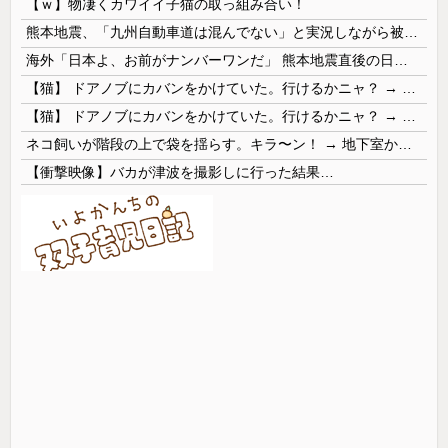
【ｗ】物凄くカワイイ子猫の取っ組み合い！
熊本地震、「九州自動車道は混んでない」と実況しながら被災地へ向かう有名アナなどに批判殺到 全国紙記者「最新の状況をいち早く伝えることは報道機関としての責務」「情報を取り上げることには大きな意義がある」
海外「日本よ、お前がナンバーワンだ」 熊本地震直後の日本の対応のスピードに世界が衝撃
【猫】 ドアノブにカバンをかけていた。行けるかニャ？ → 猫はこうなります…
【猫】 ドアノブにカバンをかけていた。行けるかニャ？ → 猫はこうなります…
ネコ飼いが階段の上で袋を揺らす。キラ〜ン！ → 地下室からヤツが現れる…
【衝撃映像】バカが津波を撮影しに行った結果…