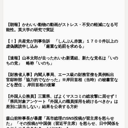
【朗報】かわいい動物の動画がストレス・不安の軽減になる可
能性。英大学の研究で実証
【！】共産党が刑事告訴 「しんぶん赤旗」１７００件以上の
虚偽購読申し込み 「厳重な処罰を求める」
【速報】山本太郎が去ったれいわ新選組、新たな党名は「いの
ちの党」 略称「いのち」
【財務省人事】内閣人事局、エース級の財務官僚を異例転出
官邸幹部「協力的でなかった」※岸田首相（当時）の秘書官な
どを歴任 、岸田首相の後輩
【外国人公務員】三重県、ぱよくマスコミの総攻撃に屈せず！
「県民対象アンケート『外国人の職員採用を続けるべきか』は
差別に該当しない」結果を公表する方針
森山前幹事長が暴露「高市総理のSNS投稿が習主席を怒らせ
た」 「その投稿が中国側（習近平主席）を怒らせ、日中関係を