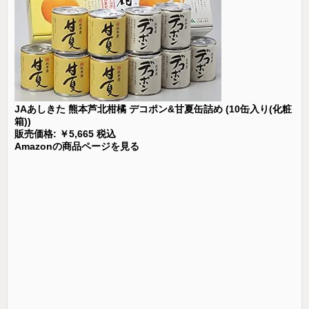
JAあしきた 熊本芦北柑橘 デコポン&甘夏缶詰め (10缶入り(化粧
箱))
販売価格: ￥5,665 税込
Amazonの商品ページを見る