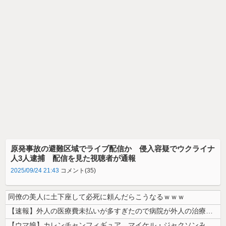
原発事故の避難区域でライブ配信か 侵入容疑でウクライナ
人3人逮捕 配信を見た視聴者が通報
2025/09/24 21:43
コメント(35)
同僚の美人に土下座して必死に頼んだらこうなるｗｗｗ
【速報】外人の医療費未払いが多すぎたので病院が外人の治療を断るようにな...
【ウマ娘】カレンチャンフィギュア、マイケル・ジャクソンみたいになってし...