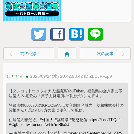
home
前の記事
次の記事
1:
どどん ★
2025/09/24(水) 20:42:58.42 ID:ZbDvPFzp9
【タレコミ】ウクライナ人迷惑系YouTuber、福島県の空き家に不
法侵入 & 宅飲み「原子力発電所の停止ボタンを押す」
登録者数650万人のKREOSANは立入制限区域内、菱和株式会社の
関根さんと思われる方の家に侵入して配信。
住居侵入罪だぞ。
#外国人
#福島県
#迷惑配信
https://t.co/TFQc2c
PCg0
pic.twitter.com/wTh7mR8x3J
— 進撃の爆サイ.com【公式】 (@roketdan2)
September 24, 2025