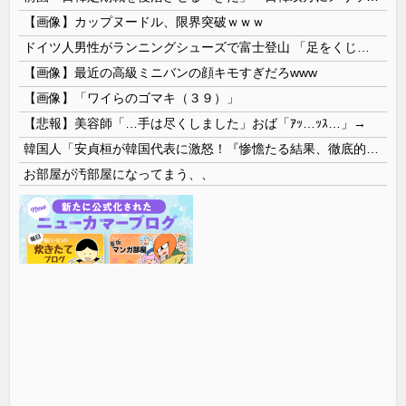
【画像】カップヌードル、限界突破ｗｗｗ
ドイツ人男性がランニングシューズで富士登山 「足をくじいて動けない」
【画像】最近の高級ミニバンの顔キモすぎだろwww
【画像】「ワイらのゴマキ（３９）」
【悲報】美容師「…手は尽くしました」おば「ｱｯ…ｯｽ…」→
韓国人「安貞桓が韓国代表に激怒！『惨憺たる結果、徹底的な刷新が必要だ』と監督や協会を痛烈批判」
お部屋が汚部屋になってまう、、