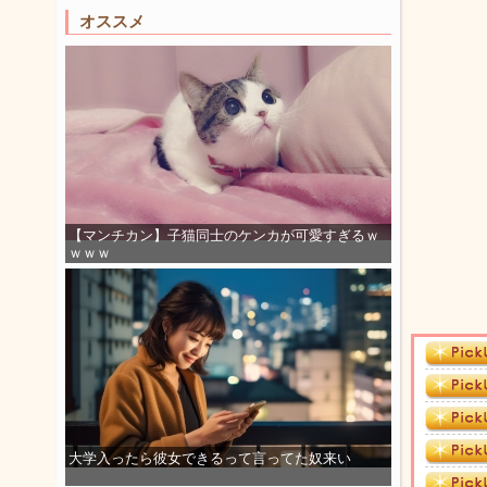
オススメ
【マンチカン】子猫同士のケンカが可愛すぎるｗ
ｗｗｗ
大学入ったら彼女できるって言ってた奴来い