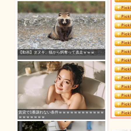
【動画】タヌキ、猫から餌奪って逃走ｗｗｗ
賃貸で1番譲れない条件ｗｗｗｗｗｗｗｗｗｗｗｗ
ｗｗｗｗｗｗｗ