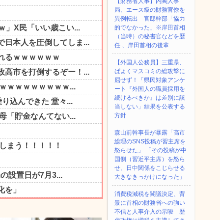
【財務省人事】内閣人事
局、エース級の財務官僚を
異例転出 官邸幹部「協力
的でなかった」※岸田首相
（当時）の秘書官などを歴
任 、岸田首相の後輩
【外国人公務員】三重県、
ぱよくマスコミの総攻撃に
屈せず！「県民対象アンケ
ート『外国人の職員採用を
続けるべきか』は差別に該
当しない」結果を公表する
方針
森山前幹事長が暴露「高市
総理のSNS投稿が習主席を
怒らせた」 「その投稿が中
国側（習近平主席）を怒ら
せ、日中関係をこじらせる
大きなきっかけになった」
消費税減税を閣議決定、背
景に首相の財務省への強い
不信と人事介入の示唆 歴