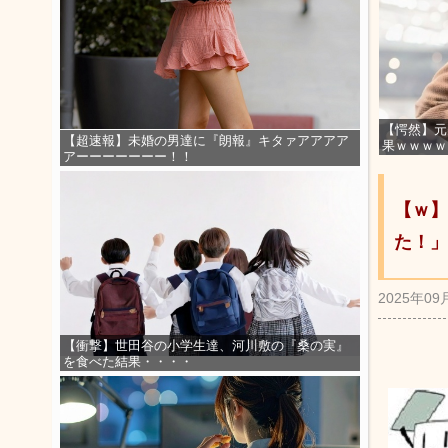
【愕然】元
【超速報】未婚の男達に『朗報』キタァアアアア
果ｗｗｗｗ
アーーーーーーー！！
【ｗ】
た！」
2025年09
【衝撃】世田谷の小学生達、河川敷の『桑の実』
を食べた結果・・・・