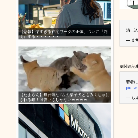
消し
【悲報】楽すぎる在宅ワークの正体、ついに『判
明』する・・・・・・
— ま🧡
※関連記
若者に
pic.tw
【たまらん】無邪気な2匹の柴子犬ともみくちゃに
— もえ
される猫！可愛いさしかないｗｗｗｗ