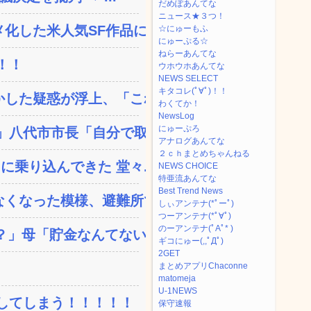
だめぽあんてな
ニュース★３つ！
した米人気SF作品に絶...
☆にゅーもふ
にゅーぷる☆
ねらーあんてな
！！
ウホウホあんてな
NEWS SELECT
キタコレ(ﾟ∀ﾟ)！！
した疑惑が浮上、「これが...
わくてか！
NewsLog
にゅーぷろ
八代市市長「自分で取り...
アナログあんてな
２ｃｈまとめちゃんねる
乗り込んできた 堂々...
NEWS CHOICE
特亜流あんてな
Best Trend News
くなった模様、避難所で苦...
しぃアンテナ(*ﾟーﾟ)
つーアンテナ(*ﾟ∀ﾟ)
のーアンテナ(ﾟAﾟ* )
」母「貯金なんてない...
ギコにゅー(,,ﾟДﾟ)
2GET
まとめアプリChaconne
matomeja
U-1NEWS
してしまう！！！！！
保守速報