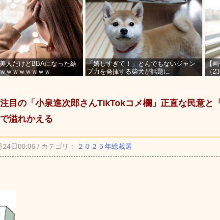
美人だけどBBAになった結
「嬉しすぎて！」とんでもないジャン
【画
ｗｗｗｗｗｗｗｗ
プ力を発揮する柴犬が話題に
（2
を募
注目の「小泉進次郎さんTikTokコメ欄」正直な民意と
で溢れかえる
月24日00:06 / カテゴリ：
２０２５年総裁選