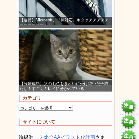
【速報】Microsoft、『神対応』キタァアアアアア
ーーーーーー！！
【分離成功】父の毛色をきれいに受け継いだ子猫
たち！すごくキレイに分かれている！
カテゴリ
サイトについて
絵提供：
２ch全AAイラスト化計画
さま