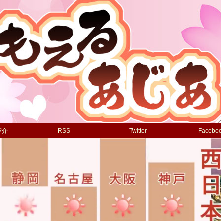
紹介
RSS
Twitter
Facebo