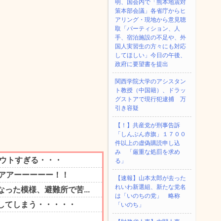
明、国会内で「熊本地震対
策本部会議」各省庁からヒ
アリング・現地から意見聴
取「パーティション、人
手、宿泊施設の不足や、外
国人実習生の方々にも対応
してほしい」今日の午後、
政府に要望書を提出
関西学院大学のアシスタン
ト教授（中国籍）、ドラッ
グストアで現行犯逮捕 万
引き容疑
【！】共産党が刑事告訴
「しんぶん赤旗」１７００
件以上の虚偽購読申し込
み 「厳重な処罰を求め
る」
【速報】山本太郎が去った
れいわ新選組、新たな党名
は「いのちの党」 略称
「いのち」