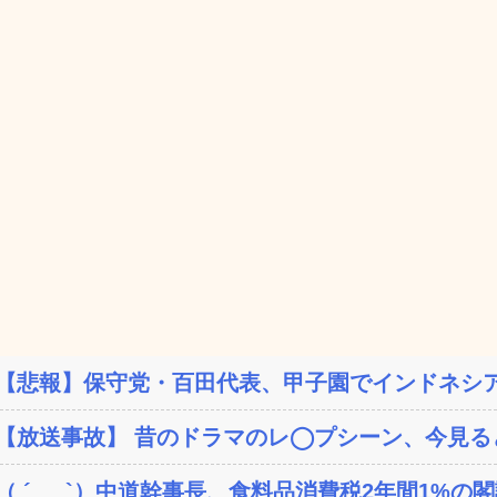
【悲報】保守党・百田代表、甲子園でインドネシア
【放送事故】 昔のドラマのレ◯プシーン、今見る
（ ´_ゝ`）中道幹事長、食料品消費税2年間1%の閣議