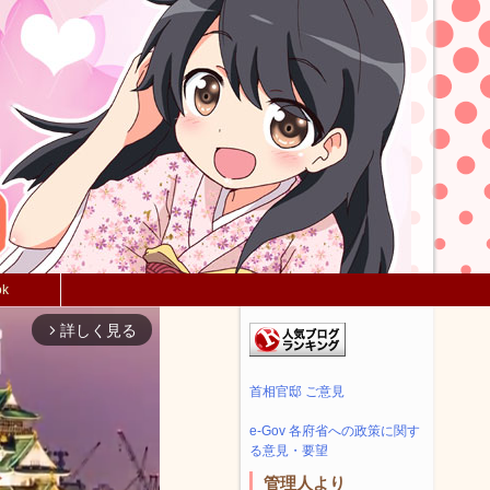
ok
詳しく見る
arrow_forward_ios
首相官邸 ご意見
e-Gov 各府省への政策に関す
る意見・要望
管理人より