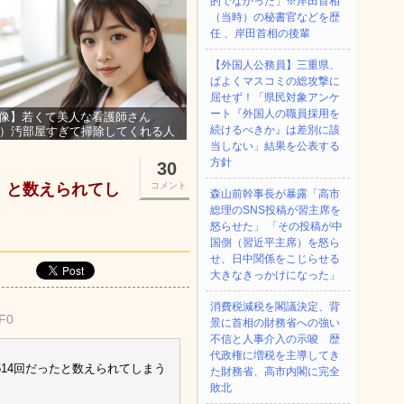
的でなかった」※岸田首相
（当時）の秘書官などを歴
任 、岸田首相の後輩
【外国人公務員】三重県、
ぱよくマスコミの総攻撃に
屈せず！「県民対象アンケ
ート『外国人の職員採用を
像】若くて美人な看護師さん
続けるべきか』は差別に該
3）汚部屋すぎて掃除してくれる人
集ｗｗｗ
当しない」結果を公表する
方針
30
」と数えられてし
コメント
森山前幹事長が暴露「高市
総理のSNS投稿が習主席を
怒らせた」 「その投稿が中
国側（習近平主席）を怒ら
せ、日中関係をこじらせる
大きなきっかけになった」
消費税減税を閣議決定、背
CF0
景に首相の財務省への強い
不信と人事介入の示唆 歴
代政権に増税を主導してき
14回だったと数えられてしまう
た財務省、高市内閣に完全
敗北