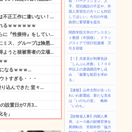
取「パーティション、人
手、宿泊施設の不足や、外
国人実習生の方々にも対応
してほしい」今日の午後、
政府に要望書を提出
関西学院大学のアシスタン
ト教授（中国籍）、ドラッ
グストアで現行犯逮捕 万
引き容疑
【！】共産党が刑事告訴
「しんぶん赤旗」１７００
件以上の虚偽購読申し込
み 「厳重な処罰を求め
る」
【速報】山本太郎が去った
れいわ新選組、新たな党名
は「いのちの党」 略称
「いのち」
【財務省人事】内閣人事
局、エース級の財務官僚を
異例転出 官邸幹部「協力