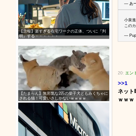
— あー
小泉進
このカ
【悲報】楽すぎる在宅ワークの正体、ついに『判
— Pup
明』する・・・・・・
20:
エント
>>1
ネット
【たまらん】無邪気な2匹の柴子犬ともみくちゃに
される猫！可愛いさしかないｗｗｗｗ
ｗｗｗ