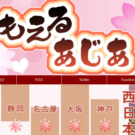
紹介
RSS
Twitter
Facebo