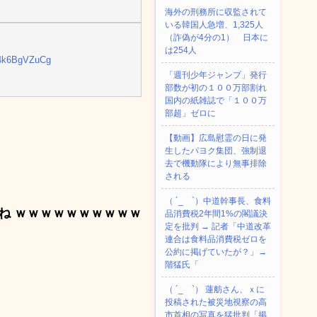
海外の刑務所に収監されて
いる韓国人急増、1,325人
（詐偽が4分の1） 日本に
は254人
m/4k6BgVZuCg
「週刊少年ジャンプ」発行
部数が初の１００万部割れ
国内の紙雑誌で「１００万
部超」ゼロに
【動画】広島慰霊の日に発
生したパヨク集団、強制退
去で機動隊により無事排除
される
（ ´_ゝ`）中道幹事長、食料
ね ｗｗｗｗｗｗｗｗｗｗ
品消費税2年間1%の閣議決
定を批判 → 記者「中道改革
連合は食料品消費税ゼロを
公約に掲げていたが？」→
階猛氏「
（ ´_ゝ`） 蓮舫さん、ｘに
投稿された被災地視察の高
市首相の写真を猛批判「掲