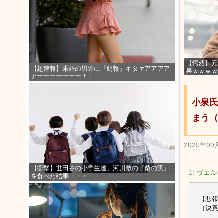
【愕然】元
【超速報】未婚の男達に『朗報』キタァアアアア
果ｗｗｗｗ
アーーーーーーー！！
小泉氏
まう（
2025年09
【衝撃】世田谷の小学生達、河川敷の『桑の実』
1:
ヴェル
を食べた結果・・・・
【悲報
（決意