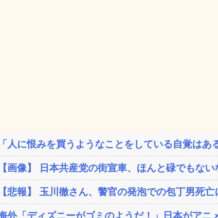
「人に恨みを買うようなことをしている自覚はある
【画像】 日本共産党の街宣車、ほんと碌でもない
【悲報】 玉川徹さん、警官の発泡での包丁男死亡に
海外「ディズニーがゴミのようだ！」日本がアニメ化