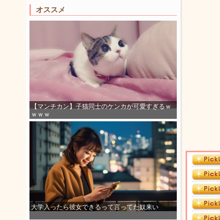
オススメ
【マンチカン】子猫同士のケンカが可愛すぎるｗ
ｗｗｗ
大学入ったら彼女できるって言ってた奴来い