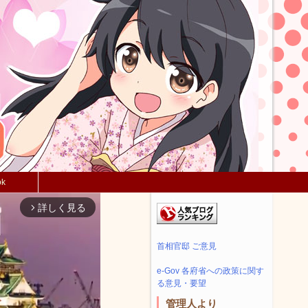
ok
詳しく見る
arrow_forward_ios
首相官邸 ご意見
e-Gov 各府省への政策に関す
る意見・要望
管理人より