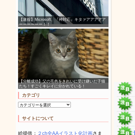
【速報】Microsoft、『神対応』キタァアアアアア
ーーーーーー！！
【分離成功】父の毛色をきれいに受け継いだ子猫
たち！すごくキレイに分かれている！
カテゴリ
サイトについて
絵提供：
２ch全AAイラスト化計画
さま