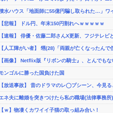
積水ハウス「地面師に55億円騙し取られた…」ワイ
【悲報】 ドル円、年末150円割れへｗｗｗｗｗ
【速報】 俳優・佐藤二郎さんX更新、フジテレビと
【人工障がい者】 甥(28)「両親が亡くなったんで僕
【画像】 Netflix版『リボンの騎士』、とんでもな
モンゴルに勝った国負けた国
【放送事故】 昔のドラマのレ◯プシーン、今見る
エネ夫に離婚を突きつけたら私の職場(法律事務所)に
【ｗ】物凄くカワイイ子猫の取っ組み合い！