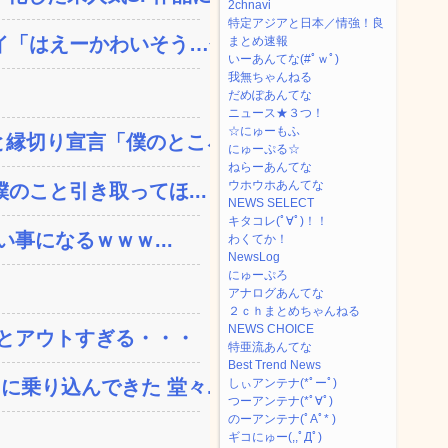
2chnavi
特定アジアと日本／情強！良
「はえーかわいそう…会...
まとめ速報
いーあんてな(#ﾟｗﾟ)
我無ちゃんねる
だめぽあんてな
ニュース★３つ！
☆にゅーもふ
縁切り宣言「僕のところ...
にゅーぷる☆
ねらーあんてな
ウホウホあんてな
のこと引き取ってほ...
NEWS SELECT
キタコレ(ﾟ∀ﾟ)！！
い事になるｗｗｗ...
わくてか！
NewsLog
にゅーぷろ
アナログあんてな
２ｃｈまとめちゃんねる
NEWS CHOICE
とアウトすぎる・・・
特亜流あんてな
Best Trend News
乗り込んできた 堂々...
しぃアンテナ(*ﾟーﾟ)
つーアンテナ(*ﾟ∀ﾟ)
のーアンテナ(ﾟAﾟ* )
ギコにゅー(,,ﾟДﾟ)