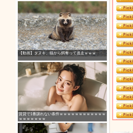
【動画】タヌキ、猫から餌奪って逃走ｗｗｗ
賃貸で1番譲れない条件ｗｗｗｗｗｗｗｗｗｗｗｗ
ｗｗｗｗｗｗｗ