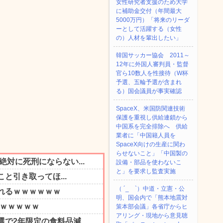
女性研究者支援のため大学
に補助金交付（年間最大
5000万円）「将来のリーダ
ーとして活躍する（女性
の）人材を輩出したい」
韓国サッカー協会 2011～
12年に外国人審判員・監督
官ら10数人を性接待（W杯
予選、五輪予選が含まれ
る）国会議員が事実確認
SpaceX、米国防関連技術
保護を重視し供給連鎖から
中国系を完全排除へ 供給
業者に「中国籍人員を
SpaceX向けの生産に関わ
らせないこと」「中国製の
設備・部品を使わないこ
と」を要求し監査実施
（ ´_ゝ`）中道・立憲・公
明、国会内で「熊本地震対
策本部会議」各省庁からヒ
アリング・現地から意見聴