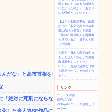
載するのを止める人は誰も
いなかったのか」「あまり
にも愕然としています」
【は？】全国知事会、政府
などに「多文化共生社会実
現に向けた提言」を提出
「国は在留外国人を労働者
と見ているが、日本人と同
じ生活者」
共産党「日本共産党は中抜
きしません！安心して災害
救援募金をしてくださ
い！」「お金に清潔な日本
共産党だからこそ信頼でき
んだな」と高市首相を嘲笑...
る！」
な
リンク
ニュースの森
「絶対に死刑にならない...
保守JAPAN
Zattoyomiニュース見出しリ
ーダー
した米人気SF作品に絶...