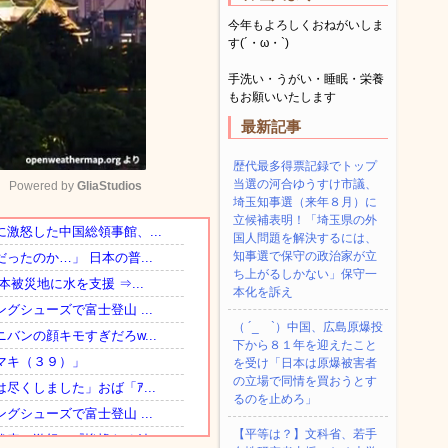
今年もよろしくおねがいしま
す(´・ω・`)
手洗い・うがい・睡眠・栄養
もお願いいたします
最新記事
歴代最多得票記録でトップ
当選の河合ゆうすけ市議、
Powered by 
GliaStudios
埼玉知事選（来年８月）に
立候補表明！「埼玉県の外
国人問題を解決するには、
Mute
知事選で保守の政治家が立
ち上がるしかない」保守一
本化を訴え
（ ´_ゝ`）中国、広島原爆投
下から８１年を迎えたこと
を受け「日本は原爆被害者
の立場で同情を買おうとす
るのを止めろ」
【平等は？】文科省、若手