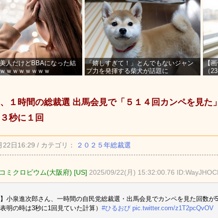
美人だけどBBAになった結
「嬉しすぎて！」とんでもないジャン
【画
ｗｗｗｗｗｗｗｗ
プ力を発揮する柴犬が話題に
（2
を募
、１時間の総裁選 出馬会見で「５１４回カンペを見た
３秒に１回
月22日16:29 / カテゴリ：
２０２５年総裁選
コミクロビウム(大阪府) [US]
2025/09/22(月) 15:32:00.76 ID:WayJHO
】小泉進次郎さん、一時間の自民党総裁選・出馬会見でカンペを見た回数が5
表明の時は3秒に1回見ていた計算）
#ひるおび
pic.twitter.com/z1T2pcQvOV