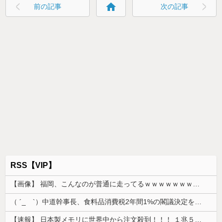
home
前の記事
次の記事
RSS【VIP】
【画像】 福岡、こんなのが普通に走ってるｗｗｗｗｗｗｗｗｗｗｗｗｗｗｗｗｗｗｗｗｗｗｗｗｗｗｗｗｗｗｗｗｗｗｗｗｗｗｗｗ
（ ´_ゝ`）中道幹事長、食料品消費税2年間1%の閣議決定を批判 → 記者「中道改革連合は食料品消費税ゼロを公約に掲げていたが？」→ 階猛氏「
【速報】 日本製メモリに世界中から注文殺到！！！ １兆５０００億円で工場増築へ