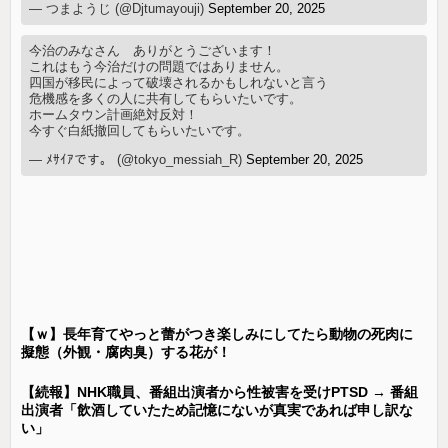
— つまようじ (@Djtumayouji)
September 20, 2025
今治のみなさん ありがとうございます！
これはもう今治だけの問題ではありません。
四国が移民によって破壊されるかもしれないと言う
危機感を多くの人に共有してもらいたいです。
ホームタウン計画絶対反対！
今すぐ白紙撤回してもらいたいです。
— ﾒｻｲｱです。 (@tokyo_messiah_R)
September 20, 2025
【ｗ】長年育てやっと蕾がつき楽しみにしてたら動物の死肉に
擬態（外観・腐肉臭）する花が！
【続報】NHK職員、番組出演者から性被害を受けPTSD → 番組
出演者「飲酒していたため記憶にないが真実であれば申し訳な
い」