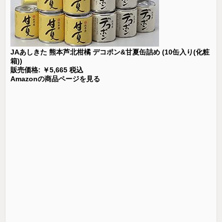
JAあしきた 熊本芦北柑橘 デコポン&甘夏缶詰め (10缶入り(化粧
箱))
販売価格: ￥5,665 税込
Amazonの商品ページを見る