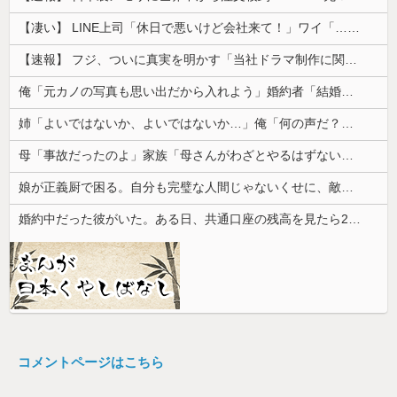
【凄い】 LINE上司「休日で悪いけど会社来て！」ワイ「…無視」上司「マジでヤバいから！」←その結果ｗｗｗｗｗ
【速報】 フジ、ついに真実を明かす「当社ドラマ制作に関するご説明」5chの目は厳しいぞ
俺「元カノの写真も思い出だから入れよう」婚約者「結婚やめる！」→結婚式で使うアルバム選びで大失敗して...
姉「よいではないか、よいではないか…」俺「何の声だ？」→気になって部屋を開けたら予想外の光景が広がっていて…
母「事故だったのよ」家族「母さんがわざとやるはずない」→嫁が毒を飲まされ子どもを失ったのに信じてもらえず…
娘が正義厨で困る。自分も完璧な人間じゃないくせに、敵増やしそうな正論を言い出し...
婚約中だった彼がいた。ある日、共通口座の残高を見たら200万円近く減っていた
コメントページはこちら