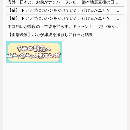
海外「日本よ、お前がナンバーワンだ」 熊本地震直後の日本の対応のスピードに世界が衝撃
【猫】 ドアノブにカバンをかけていた。行けるかニャ？ → 猫はこうなります…
【猫】 ドアノブにカバンをかけていた。行けるかニャ？ → 猫はこうなります…
ネコ飼いが階段の上で袋を揺らす。キラ〜ン！ → 地下室からヤツが現れる…
【衝撃映像】バカが津波を撮影しに行った結果…