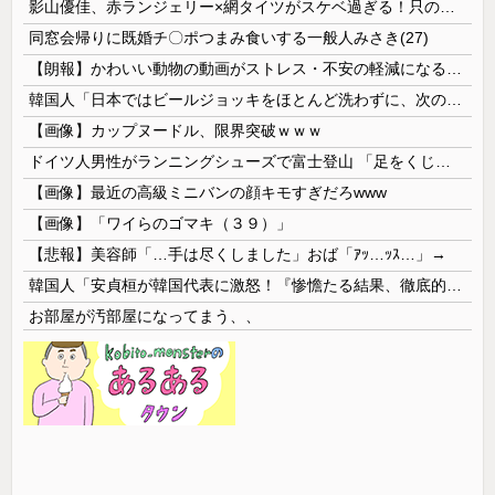
影山優佳、赤ランジェリー×網タイツがスケベ過ぎる！只の痴女だろ・・・
同窓会帰りに既婚チ〇ポつまみ食いする一般人みさき(27)
【朗報】かわいい動物の動画がストレス・不安の軽減になる可能性。英大学の研究で実証
韓国人「日本ではビールジョッキをほとんど洗わずに、次の客に出すんだ！ これが証拠の映像だ!!」……あー、なるほどですねー。韓国には「アレ」がないんだ？
【画像】カップヌードル、限界突破ｗｗｗ
ドイツ人男性がランニングシューズで富士登山 「足をくじいて動けない」
【画像】最近の高級ミニバンの顔キモすぎだろwww
【画像】「ワイらのゴマキ（３９）」
【悲報】美容師「…手は尽くしました」おば「ｱｯ…ｯｽ…」→
韓国人「安貞桓が韓国代表に激怒！『惨憺たる結果、徹底的な刷新が必要だ』と監督や協会を痛烈批判」
お部屋が汚部屋になってまう、、