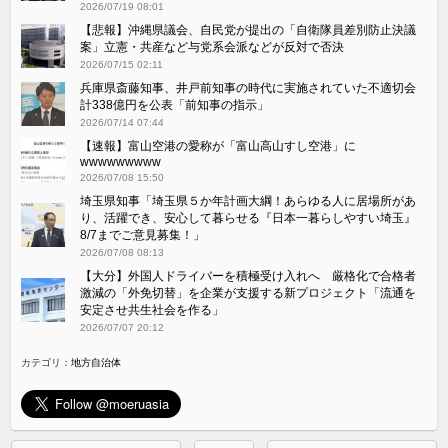
2026/07/19 08:01
【悲報】沖縄県議会、自民党が提出の「自衛隊員差別防止決議
案」立憲・共産など与党系会派などが反対で否決
2026/07/15 02:11
兵庫県斎藤知事、井戸前知事の時代に実施されていた不適切会
計338億円を公表「前知事の指示」
2026/07/14 07:44
【速報】富山空港の愛称が「富山高山すし空港」に
wwwwwwwww
2026/07/08 15:50
埼玉県知事「埼玉県５か年計画大綱！あらゆる人に居場所があ
り、活躍でき、安心して暮らせる『日本一暮らしやすい埼玉』
8/7までご意見募集！」
2026/07/08 08:13
【大分】外国人ドライバーを積極受け入れへ 厳格化で合格者
激減の「外免切替」を企業が支援する新プロジェクト「流通を
安定させ共生社会を作る」
2026/07/07 20:12
カテゴリ：
地方自治体