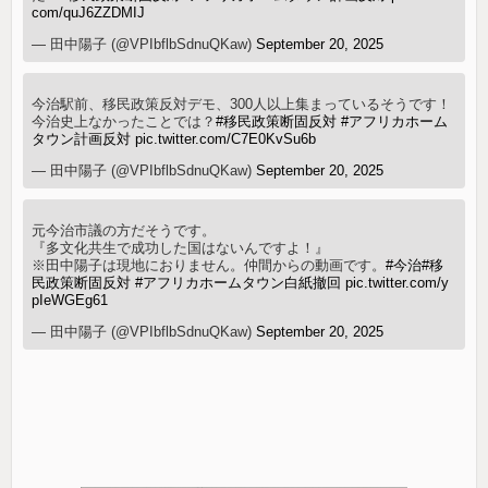
com/quJ6ZZDMIJ
— 田中陽子 (@VPIbflbSdnuQKaw)
September 20, 2025
今治駅前、移民政策反対デモ、300人以上集まっているそうです！
今治史上なかったことでは？
#移民政策断固反対
#アフリカホーム
タウン計画反対
pic.twitter.com/C7E0KvSu6b
— 田中陽子 (@VPIbflbSdnuQKaw)
September 20, 2025
元今治市議の方だそうです。
『多文化共生で成功した国はないんですよ！』
※田中陽子は現地におりません。仲間からの動画です。
#今治
#移
民政策断固反対
#アフリカホームタウン白紙撤回
pic.twitter.com/y
pIeWGEg61
— 田中陽子 (@VPIbflbSdnuQKaw)
September 20, 2025