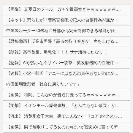
【画像】 真夏日のプール、ガチで最高すぎｗｗｗｗｗｗｗｗｗｗ
【ネット】荒らしが『警察官発砲で犯人の自傷行為が無かったことにされた』記事に「難癖な記事」とイチャモン→自傷行為の動画が拡散してマスゴミの偏向報...
中国製ルーター20機種に外部から完全制御できる機能が仕込まれていたことが判明・・・
【恐怖動画】反高市界隈「高市の取り巻きが、声を上げる被災地のおばちゃんに詰め寄ってるぅ！」→よく聞くと何やらヤバいことを言っていると話題に…
【朗報】高市首相、爆乳化！！！ サナ活待ったなし！
【悲報】AIが指示なくサイバー攻撃 英政府機関の性能評価試験
【速報】小沢一郎氏「デニーにはなんの責任もないのにかわいそう、不幸なこと利用し悪宣伝する人にしっかり対応を」
内田梨瑚受刑者「社会に戻りたいです」
【画像】 福岡、こんなのが普通に走ってるｗｗｗｗｗｗｗｗｗｗｗｗｗｗｗｗ
【衝撃】 イオンモール爆発事故、『とんでもない事実』が判明してしまう・・・・・・
【流出】 清楚系女子大生、裏でこんなハードコアセ○クスしてたとか嘘だろ…（動画あり）
【画像】 隣で居眠りしてる女のお○ぱいが控えめに言ってデカいｗｗｗ