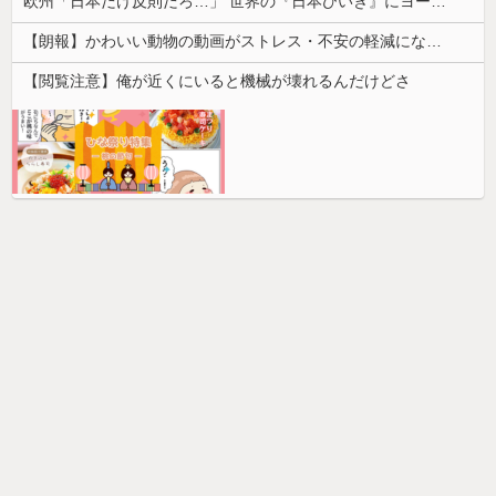
欧州「日本だけ反則だろ…」 世界の『日本びいき』にヨーロッパ全土から不満の声
【朗報】かわいい動物の動画がストレス・不安の軽減になる可能性。英大学の研究で実証
【閲覧注意】俺が近くにいると機械が壊れるんだけどさ