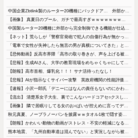
中国企業Zbtlink製のルーター20機種にバックドア… 外部から完全制御のおそれ
【画像】 真夏日のプール、ガチで最高すぎｗｗｗｗｗｗｗｗｗｗ
中国製ルーター20機種に外部から完全制御できる機能が仕込まれていたことが判明・・・
【ネット】荒らしが『警察官発砲で犯人の自傷行為が無かったことにされた』記事に「難癖な記事」とイチャモン→自傷行為の動画が拡散してマスゴミの偏向報...
「電車で女性が失神したら無言の男が真横についてきた」とタレントが主張、虚言疑惑が出ると「その男の垢を発見した」と追加主張するも……
【恐怖動画】反高市界隈「高市の取り巻きが、声を上げる被災地のおばちゃんに詰め寄ってるぅ！」→よく聞くと何やらヤバいことを言っていると話題に…
【悲報】生成AIさん、大学の教育現場をめちゃくちゃにしてしまう
【朗報】高市首相、爆乳化！！！ サナ活待ったなし！
【悲報】AIが指示なくサイバー攻撃 英政府機関の性能評価試験
【速報】小沢一郎氏「デニーにはなんの責任もないのにかわいそう、不幸なこと利用し悪宣伝する人にしっかり対応を」
【流出】 清楚系女子大生、裏でこんなハードコアセ○クスしてたとか嘘だろ…（動画あり）
【画像】 隣で居眠りしてる女のお○ぱいが控えめに言ってデカいｗｗｗ
秋元真夏、ノーブラノーパンを披露ｗｗタオル1枚で隠す姿がほぼA●女優・・
【朗報】かわいい動物の動画がストレス・不安の軽減になる可能性。英大学の研究で実証
熊本地震、「九州自動車道は混んでない」と実況しながら被災地へ向かう有名アナなどに批判殺到 全国紙記者「最新の状況をいち早く伝えることは報道機関としての責務」「情報を取り上げることには大きな意義がある」