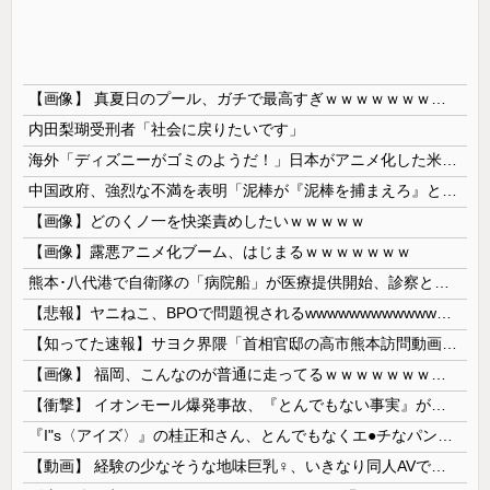
【画像】 真夏日のプール、ガチで最高すぎｗｗｗｗｗｗｗｗｗｗ
内田梨瑚受刑者「社会に戻りたいです」
海外「ディズニーがゴミのようだ！」日本がアニメ化した米人気SF作品に絶賛の声が殺到中
中国政府、強烈な不満を表明「泥棒が『泥棒を捕まえろ』と叫ぶようなやり口で中国を貶めている」と強く非難！
【画像】どのくノ一を快楽責めしたいｗｗｗｗｗ
【画像】露悪アニメ化ブーム、はじまるｗｗｗｗｗｗｗ
熊本･八代港で自衛隊の「病院船」が医療提供開始、診察と薬剤処方…被災者向け大浴場も！
【悲報】ヤニねこ、BPOで問題視されるwwwwwwwwwwwwwwwwwwwwwwww
【知ってた速報】サヨク界隈「首相官邸の高市熊本訪問動画にBGMが付いてる！災害利用ガー！」→産経「安倍岸田石破時代も同様。当時は批判なかった」（...
【画像】 福岡、こんなのが普通に走ってるｗｗｗｗｗｗｗｗｗｗｗｗｗｗｗｗ
【衝撃】 イオンモール爆発事故、『とんでもない事実』が判明してしまう・・・・・・
『I"s〈アイズ〉』の桂正和さん、とんでもなくエ●チなパンツを描く。これもう芸術だろ
【動画】 経験の少なそうな地味巨乳♀、いきなり同人AVで生挿入セッ○スしてしまう。 日本終わりすぎだろ・・・