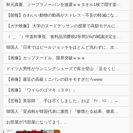
秋元真夏、ノーブラノーパンを披露ｗｗタオル1枚で隠す姿がほぼA●女優・・
【朗報】かわいい動物の動画がストレス・不安の軽減になる可能性。英大学の研究で実証
【ガチ映像】 大学のヌードデッサンの授業で高額モデルに依頼したら○○○が凄すぎた動画、お前らの想像の20倍は凄い
（ ´_ゝ`）中道幹事長、食料品消費税2年間1%の閣議決定を批判 → 記者「中道改革連合は食料品消費税ゼロを公約に掲げていたが？」→ 階猛氏「
韓国人「日本ではビールジョッキをほとんど洗わずに、次の客に出すんだ！ これが証拠の映像だ!!」……あー、なるほどですねー。韓国には「アレ」がないんだ？
【画像】カップヌードル、限界突破ｗｗｗ
ドイツ人男性がランニングシューズで富士登山 「足をくじいて動けない」
【画像】最近の高級ミニバンの顔キモすぎだろwww
【画像】「ワイらのゴマキ（３９）」
【悲報】美容師「…手は尽くしました」おば「ｱｯ…ｯｽ…」→
韓国人「安貞桓が韓国代表に激怒！『惨憺たる結果、徹底的な刷新が必要だ』と監督や協会を痛烈批判」
お部屋が汚部屋になってまう、、