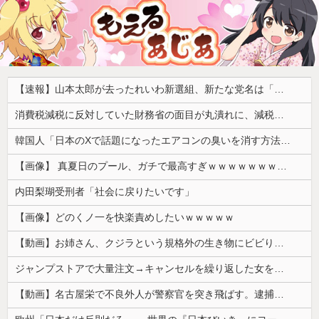
【速報】山本太郎が去ったれいわ新選組、新たな党名は「いのちの党」 略称「いのち」
消費税減税に反対していた財務省の面目が丸潰れに、減税が決まった途端に市場が動き出したが……
韓国人「日本のXで話題になったエアコンの臭いを消す方法をご覧ください」→「これマジ？」
【画像】 真夏日のプール、ガチで最高すぎｗｗｗｗｗｗｗｗｗｗ
内田梨瑚受刑者「社会に戻りたいです」
【画像】どのくノ一を快楽責めしたいｗｗｗｗｗ
【動画】お姉さん、クジラという規格外の生き物にビビりまくる 【Pickup05164712】
ジャンプストアで大量注文→キャンセルを繰り返した女を逮捕 「注文で欲求が満たされた」総額43億円
【動画】名古屋栄で不良外人が警察官を突き飛ばす。逮捕しろやｗｗｗ