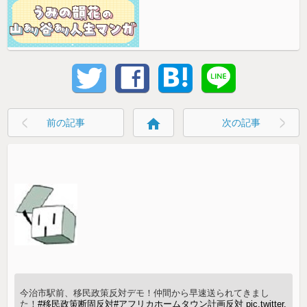
home
前の記事
次の記事
今治市駅前、移民政策反対デモ！仲間から早速送られてきまし
た！
#移民政策断固反対
#アフリカホームタウン計画反対
pic.twitter.