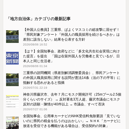
「地方自治体」カテゴリの最新記事
【外国人公務員】三重県、ぱよくマスコミの総攻撃に屈せず！
「県民対象アンケート『外国人の職員採用を続けるべきか』は
差別に該当しない」結果を公表する方針
2026/08/06 16:52
【は？】全国知事会、政府などに「多文化共生社会実現に向け
た提言」を提出 「国は在留外国人を労働者と見ているが、日
本人と同じ生活者」
2026/08/06 01:34
三重県の諮問機関（県差別解消調整委員会）、県民アンケート
の外国人職員採用に関する設問が憲法14条（法の下の平等）に
抵触する恐れがあると指摘
2026/07/31 22:19
神奈川県藤沢市、去年７月にモスク開発許可（25mプール2.5個
分くらいのサイズ） → 反対署名3万人超、藤沢市議会にモスク
反対の請願・陳情が40件以上 → 市議会、すべて否決
2026/07/27 01:06
全国知事会、公用車カーナビのNHK受信料免除要請「見ていな
いのに県民の税金を払うのはおかしい」→ ＮＨＫ「カーナビに
放送を受信できる機能がある場合は、受信契約の対象」