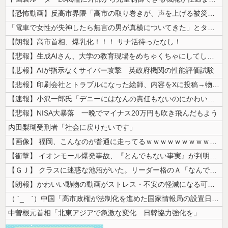
【恐怖動画】反高市界隈「高市の取り巻きが、声を上げる被災地のおばちゃん...
「電車で女性が失神したら無言の男が真横についてきた」とタレントが主張、...
【朗報】高市首相、爆乳化！！！ サナ活待ったなし！
【悲報】生成AIさん、大学の教育現場をめちゃくちゃにしてしまう
【悲報】AIが指示なくサイバー攻撃 英政府機関の性能評価試験
【悲報】印刷会社とトラブルになった絵師、内容をXに投稿→物議を醸すｗｗ...
【速報】小沢一郎氏「デニーにはなんの責任もないのにかわいそう、不幸なこ...
【悲報】NISA大暴落 一晩でマイナス20万円も吹き飛んだもよう
内田梨瑚受刑者「社会に戻りたいです」
【画像】 福岡、こんなのが普通に走ってるｗｗｗｗｗｗｗｗｗｗｗｗｗｗｗ...
【衝撃】 イオンモール爆発事故、『とんでもない事実』が判明してしまう・...
【ＧＪ】 クラスに迷惑な池沼がいた。リーダー格のＡ「なんで支援学級に入...
【朗報】かわいい動物の動画がストレス・不安の軽減になる可能性。英大学の...
（ ´_ゝ`）中国「高市政権が法制化を進めた国家情報局の設置日が7月3...
中曽根元首相「北東アジアで急激な変化 日韓協力強化を」