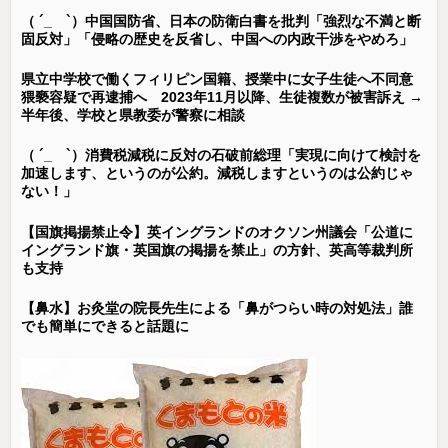
（ ´_ゝ`）中国国防省、日本の防衛白書を批判「強烈な不満と断
固反対」「侵略の歴史を反省し、中国への内政干渉をやめろ」
県立中学校で働くフィリピン国籍、授業中に女子生徒へ不同意
猥褻容疑で再逮捕へ 2023年11月以降、生徒複数が被害訴え →
半年後、学校と県教委が警察に相談
（ ´_ゝ`）消費税減税に反対の石破前総理「実現に向けて検討を
加速します、というのが公約。減税しますというのは公約じゃ
ない！」
【国旗掲揚禁止令】英イングランドのオクソン州議会「公道に
イングランド旗・英国旗の掲揚を禁止」の方針、英高等裁判所
も支持
【鼻水】お灸堂の院長先生による「鼻がつらい時の対処法」誰
でも簡単にできると話題に