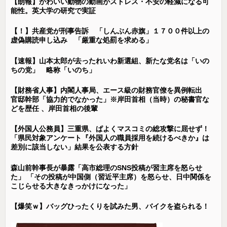
【朗報】かわいい動物の動画がストレス・不安の軽減になる可
能性。英大学の研究で実証
【！】共産党が刑事告訴 「しんぶん赤旗」１７００件以上の
虚偽購読申し込み 「厳重な処罰を求める」
【速報】山本太郎が去ったれいわ新選組、新たな党名は「いの
ちの党」 略称「いのち」
【財務省人事】内閣人事局、エース級の財務官僚を異例転出
官邸幹部「協力的でなかった」※岸田首相（当時）の秘書官な
どを歴任 、岸田首相の後輩
【外国人公務員】三重県、ぱよくマスコミの総攻撃に屈せず！
「県民対象アンケート『外国人の職員採用を続けるべきか』は
差別に該当しない」結果を公表する方針
森山前幹事長が暴露「高市総理のSNS投稿が習主席を怒らせ
た」 「その投稿が中国側（習近平主席）を怒らせ、日中関係を
こじらせる大きなきっかけになった」
【爆笑ｗ】バッグひったくりを試みた男、バイクを盗られる！