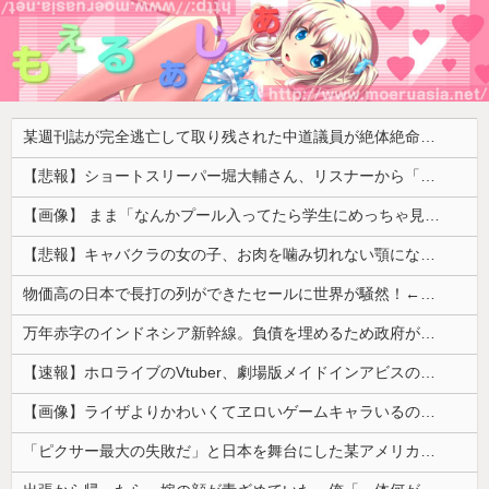
某週刊誌が完全逃亡して取り残された中道議員が絶体絶命の窮地、「今度は宏池会に矛先を向けたか……」と節操の無さに呆れる人が続出
【悲報】ショートスリーパー堀大輔さん、リスナーから「寝たほうがいい！」と言われてガチギレし炎上 → 高須幹也医師の医学的アドバイスに激昂 ｗｗｗｗｗｗｗｗｗ
【画像】 まま「なんかプール入ってたら学生にめっちゃ見られたw」
【悲報】キャバクラの女の子、お肉を噛み切れない顎になってしまう・・・
物価高の日本で長打の列ができたセールに世界が騒然！←「我が国でもやってくれ！」（海外の反応）
万年赤字のインドネシア新幹線。負債を埋めるため政府が過半数の株式を引き受ける
【速報】ホロライブのVtuber、劇場版メイドインアビスの主題歌決定wwwwwwwwww
【画像】ライザよりかわいくてヱロいゲームキャラいるの？ｗｗｗｗｗ
「ピクサー最大の失敗だ」と日本を舞台にした某アメリカ産アニメが話題に、日本と韓国の両方に失礼すぎるわ……