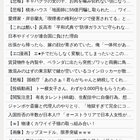
【悲報】キャバクラの女の子、お肉を噛み切れない顎になってしまう・・・
【悲報】積水ハウス「地面師に55億円騙し取られた…」ワイ「会社終わったやろなぁ」→結果ｗｗｗｗ
愛煙家・岸谷蘭丸「喫煙者の権利がマジで侵害されてる」と私見 「いくら税金を我々が払ってるんだと」
【これは酷い】反高市「平和式典で“防弾ガラス”に守られながらスピーチ。『高市出て行け』の声も。そういう人が日本の総理」→ツッコミ多数「石破さんの...
日本やドイツが連合国に負けた理由
出張から帰ったら、嫁の顔が青ざめていた。俺「一体何があったんだ？」嫁「…」→子供たちに話を聞くと…
【エ□漫画】 エ●チでだらしなく変貌してしまったいとこのお姉ちゃんにチン○ン搾り取られちゃうショタ君…！
賃貸物件を内覧中、ベランダに出たら突然ゾワッと両腕に鳥肌が出た。「やっぱりこの部屋嫌だ」と思った瞬間、体が前にドンッと突き飛ばされて…
激混みのはずの東京駅で鍵が空いているコインロッカーが散見、「ラッキー」と思って中を確認してみると……
【怒報】 国税庁「あのさぁ！君らがちゃんと納税してくれないとこうなっちゃうけどどうする？！」←これw w w w w w w w
【投稿動画】 トー横女子さん、わずか3,000円をもらうために大人のチ●ポをしゃぶってしまう…
【閲覧注意】 有名タレント(48歳)、生配信中に自傷行為。想像の10倍エグくてファン全員トラウマに…
ジャンポケ斎藤と代理人のやりとり、「地獄すぎて完全にコントになってる……」と衝撃を受ける人が続出中
入国拒否の半数が日本人!? 「オーストラリアで日本人女性が売春」
【ｗ】物凄くカワイイ子猫の取っ組み合い！
【画像】カップヌードル、限界突破ｗｗｗ