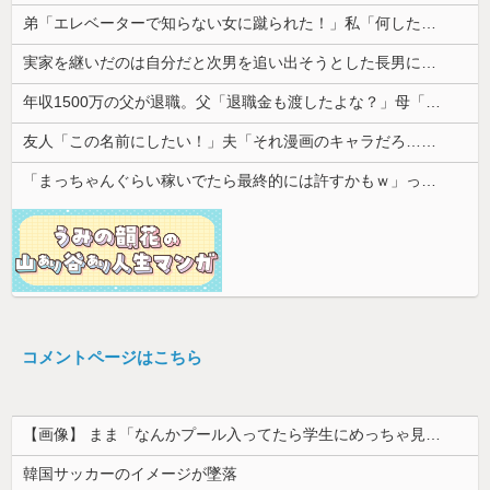
弟「エレベーターで知らない女に蹴られた！」私「何したの？」→事情を聞いた家族全員が「それは自業自得」と呆れてしまい…
実家を継いだのは自分だと次男を追い出そうとした長男に次男が「え、この家って継ぐほどの何かがあったの？」と返した。すると…
年収1500万の父が退職。父「退職金も渡したよな？」母「貯金なんてないよー」父「全部なくなったの！？」→予想外の返事に家族騒然となり…
友人「この名前にしたい！」夫「それ漫画のキャラだろ…」→子供の名付けを巡って夫婦が大揉めになり…
「まっちゃんぐらい稼いでたら最終的には許すかもｗ」って言ったら旦那が突然怒り出した。このまま情まで枯渇しそう
コメントページはこちら
【画像】 まま「なんかプール入ってたら学生にめっちゃ見られたw」
韓国サッカーのイメージが墜落