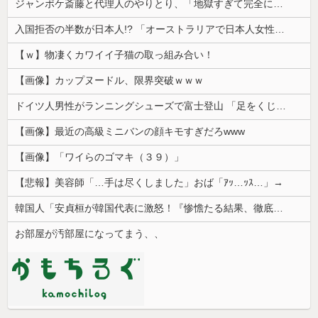
ジャンポケ斎藤と代理人のやりとり、「地獄すぎて完全にコントになってる……」と衝撃を受ける人が続出中
入国拒否の半数が日本人!? 「オーストラリアで日本人女性が売春」
【ｗ】物凄くカワイイ子猫の取っ組み合い！
【画像】カップヌードル、限界突破ｗｗｗ
ドイツ人男性がランニングシューズで富士登山 「足をくじいて動けない」
【画像】最近の高級ミニバンの顔キモすぎだろwww
【画像】「ワイらのゴマキ（３９）」
【悲報】美容師「…手は尽くしました」おば「ｱｯ…ｯｽ…」→
韓国人「安貞桓が韓国代表に激怒！『惨憺たる結果、徹底的な刷新が必要だ』と監督や協会を痛烈批判」
お部屋が汚部屋になってまう、、