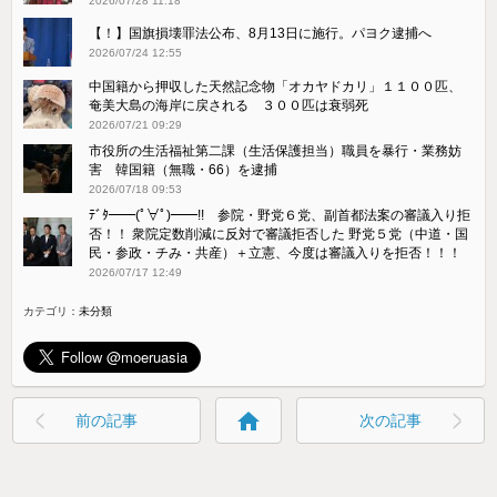
2026/07/28 11:18
【！】国旗損壊罪法公布、8月13日に施行。パヨク逮捕へ
2026/07/24 12:55
中国籍から押収した天然記念物「オカヤドカリ」１１００匹、
奄美大島の海岸に戻される ３００匹は衰弱死
2026/07/21 09:29
市役所の生活福祉第二課（生活保護担当）職員を暴行・業務妨
害 韓国籍（無職・66）を逮捕
2026/07/18 09:53
ﾃﾞﾀ━━(ﾟ∀ﾟ)━━!! 参院・野党６党、副首都法案の審議入り拒
否！！ 衆院定数削減に反対で審議拒否した 野党５党（中道・国
民・参政・チみ・共産）＋立憲、今度は審議入りを拒否！！！
2026/07/17 12:49
カテゴリ：
未分類
home
前の記事
次の記事