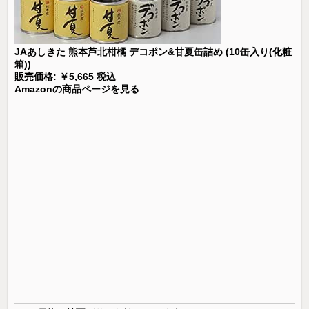
JAあしきた 熊本芦北柑橘 デコポン&甘夏缶詰め (10缶入り(化粧
箱))
販売価格: ￥5,665 税込
Amazonの商品ページを見る