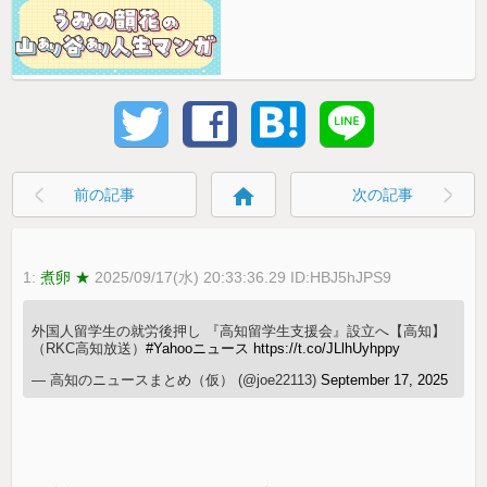
home
前の記事
次の記事
1:
煮卵 ★
2025/09/17(水) 20:33:36.29 ID:HBJ5hJPS9
外国人留学生の就労後押し 『高知留学生支援会』設立へ【高知】
（RKC高知放送）
#Yahooニュース
https://t.co/JLlhUyhppy
— 高知のニュースまとめ（仮） (@joe22113)
September 17, 2025