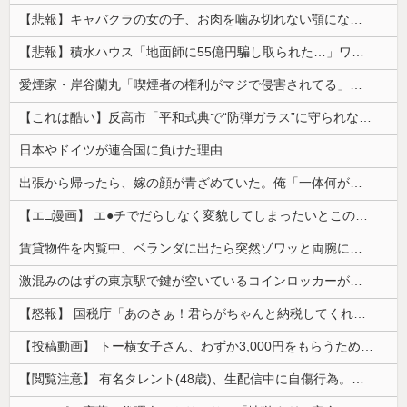
【悲報】キャバクラの女の子、お肉を噛み切れない顎になってしまう・・・
【悲報】積水ハウス「地面師に55億円騙し取られた…」ワイ「会社終わったやろなぁ」→結果ｗｗｗｗ
愛煙家・岸谷蘭丸「喫煙者の権利がマジで侵害されてる」と私見 「いくら税金を我々が払ってるんだと」
【これは酷い】反高市「平和式典で“防弾ガラス”に守られながらスピーチ。『高市出て行け』の声も。そういう人が日本の総理」→ツッコミ多数「石破さんの...
日本やドイツが連合国に負けた理由
出張から帰ったら、嫁の顔が青ざめていた。俺「一体何があったんだ？」嫁「…」→子供たちに話を聞くと…
【エ□漫画】 エ●チでだらしなく変貌してしまったいとこのお姉ちゃんにチン○ン搾り取られちゃうショタ君…！
賃貸物件を内覧中、ベランダに出たら突然ゾワッと両腕に鳥肌が出た。「やっぱりこの部屋嫌だ」と思った瞬間、体が前にドンッと突き飛ばされて…
激混みのはずの東京駅で鍵が空いているコインロッカーが散見、「ラッキー」と思って中を確認してみると……
【怒報】 国税庁「あのさぁ！君らがちゃんと納税してくれないとこうなっちゃうけどどうする？！」←これw w w w w w w w
【投稿動画】 トー横女子さん、わずか3,000円をもらうために大人のチ●ポをしゃぶってしまう…
【閲覧注意】 有名タレント(48歳)、生配信中に自傷行為。想像の10倍エグくてファン全員トラウマに…