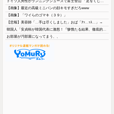
ドイツ人男性がランニングシューズで富士登山 「足をくじいて動けない」
【画像】最近の高級ミニバンの顔キモすぎだろwww
【画像】「ワイらのゴマキ（３９）」
【悲報】美容師「…手は尽くしました」おば「ｱｯ…ｯｽ…」→
韓国人「安貞桓が韓国代表に激怒！『惨憺たる結果、徹底的な刷新が必要だ』と監督や協会を痛烈批判」
お部屋が汚部屋になってまう、、