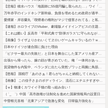
【悲報】積水ハウス「地面師に55億円騙し取られた…」ワイ「会社終わった...
万年赤字のインドネシア新幹線。負債を埋めるため政府が過半数の株式を引き...
愛煙家・岸谷蘭丸「喫煙者の権利がマジで侵害されてる」と私見 「いくら税...
【速報】ホロライブのVtuber、劇場版メイドインアビスの主題歌決定w...
【これは酷い】反高市「平和式典で“防弾ガラス”に守られながらスピーチ。...
【画像】ライザよりかわいくてヱロいゲームキャラいるの？ｗｗｗｗｗ
日本やドイツが連合国に負けた理由
「ピクサー最大の失敗だ」と日本を舞台にした某アメリカ産アニメが話題に、...
出張から帰ったら、嫁の顔が青ざめていた。俺「一体何があったんだ？」嫁「...
賃貸物件を内覧中、ベランダに出たら突然ゾワッと両腕に鳥肌が出た。「やっ...
【怒報】 国税庁「あのさぁ！君らがちゃんと納税してくれないとこうなっち...
【画像】 この佳子さまのボディライン、流石にエチエチすぎやろ！
【ｗ】物凄くカワイイ子猫の取っ組み合い！
（ ´_ゝ`）中国「高市政権が法制化を進めた国家情報局の設置日が7月3...
中曽根元首相「北東アジアで急激な変化 日韓協力強化を」