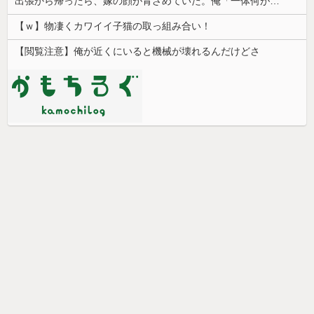
出張から帰ったら、嫁の顔が青ざめていた。俺「一体何があったんだ？」嫁「…」→子供たちに話を聞くと…
【ｗ】物凄くカワイイ子猫の取っ組み合い！
【閲覧注意】俺が近くにいると機械が壊れるんだけどさ