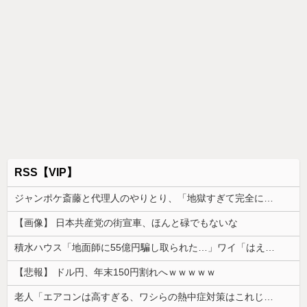
RSS【VIP】
ジャンポケ斎藤と代理人のやりとり、「地獄すぎて完全にコントになってる……」と衝撃を受ける人が続出中
【画像】 日本共産党の街宣車、ほんと碌でもないな
積水ハウス「地面師に55億円騙し取られた…」ワイ「はえーかわいそう…会社滅茶苦茶やろなぁ」
【悲報】 ドル円、年末150円割れへｗｗｗｗｗ
老人「エアコンは高すぎる、ワシらの熱中症対策はこれじゃよ」