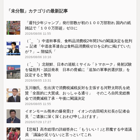
「未分類」カテゴリの最新記事
「週刊少年ジャンプ」発行部数が初の１００万部割れ 国内の紙
雑誌で「１００万部超」ゼロに
2026/08/06 11:55
（ ´_ゝ`）中道幹事長、食料品消費税2年間1%の閣議決定を批判
→ 記者「中道改革連合は食料品消費税ゼロを公約に掲げていた
が？」→ 階猛氏「
2026/08/06 10:16
（ ´_ゝ`）北朝鮮、日本の巡航ミサイル「‌トマホーク」発射試験
を猛批判・談話発表 日本の脅威に「追加の軍事的選択肢」を
設定すると警告
2026/08/05 13:31
玉川徹氏、生出演で消費税減税反対を主張する河野太郎氏を絶
賛「全面的に大賛成、おっしゃる通り」 そのころ自民党総務
会で消費減税了承・午後に閣議決定
2026/08/05 11:55
イオンモール熊本の爆発受け イオンの吉田昭夫社長が記者会
見「ご遺族に深く深くおわび申し上げます」
2026/07/29 17:27
【悲報】高市総理の詳細答弁に「もういい！｣と邪魔する中道議
員 「議論が足りない｣と言っといてこれ