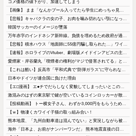
コメ価格の値下がり、加速してしまう
【画像】 まま「なんかプール入ってたら学生にめっちゃ見られたw」
【悲報】キャバクラの女の子、お肉を噛み切れない顎になってしまう・・・
韓国サッカーのイメージが墜落
万年赤字のインドネシア新幹線。負債を埋めるため政府が過半数の株式を引き受ける
【悲報】積水ハウス「地面師に55億円騙し取られた…」ワイ「会社終わったやろなぁ」→結果ｗｗｗｗ
【速報】ホロライブのVtuber、劇場版メイドインアビスの主題歌決定wwwwwwwwww
愛煙家・岸谷蘭丸「喫煙者の権利がマジで侵害されてる」と私見 「いくら税金を我々が払ってるんだと」
【これは酷い】反高市「平和式典で“防弾ガラス”に守られながらスピーチ。『高市出て行け』の声も。そういう人が日本の総理」→ツッコミ多数「石破さんの...
日本やドイツが連合国に負けた理由
【エ□漫画】 エ●チでだらしなく変貌してしまったいとこのお姉ちゃんにチン○ン搾り取られちゃうショタ君…！
激混みのはずの東京駅で鍵が空いているコインロッカーが散見、「ラッキー」と思って中を確認してみると……
【投稿動画】 トー横女子さん、わずか3,000円をもらうために大人のチ●ポをしゃぶってしまう…
【ｗ】物凄くカワイイ子猫の取っ組み合い！
熊本地震、「九州自動車道は混んでない」と実況しながら被災地へ向かう有名アナなどに批判殺到 全国紙記者「最新の状況をいち早く伝えることは報道機関としての責務」「情報を取り上げることには大きな意義がある」
海外「日本よ、お前がナンバーワンだ」 熊本地震直後の日本の対応のスピードに世界が衝撃