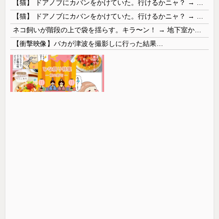
【猫】 ドアノブにカバンをかけていた。行けるかニャ？ → 猫はこうなります…
【猫】 ドアノブにカバンをかけていた。行けるかニャ？ → 猫はこうなります…
ネコ飼いが階段の上で袋を揺らす。キラ〜ン！ → 地下室からヤツが現れる…
【衝撃映像】バカが津波を撮影しに行った結果…