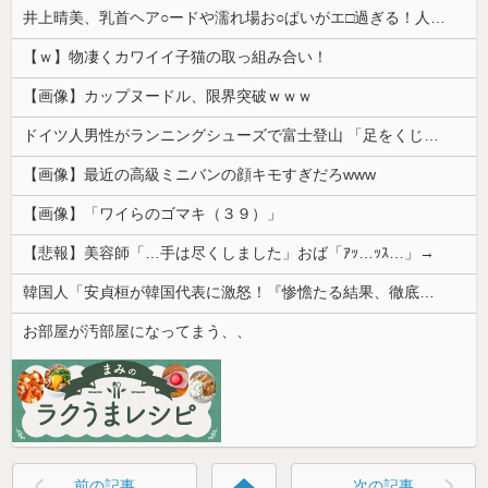
井上晴美、乳首ヘア○ードや濡れ場お○ぱいがエ□過ぎる！人生最後のラスト写真集、最高！！
【ｗ】物凄くカワイイ子猫の取っ組み合い！
【画像】カップヌードル、限界突破ｗｗｗ
ドイツ人男性がランニングシューズで富士登山 「足をくじいて動けない」
【画像】最近の高級ミニバンの顔キモすぎだろwww
【画像】「ワイらのゴマキ（３９）」
【悲報】美容師「…手は尽くしました」おば「ｱｯ…ｯｽ…」→
韓国人「安貞桓が韓国代表に激怒！『惨憺たる結果、徹底的な刷新が必要だ』と監督や協会を痛烈批判」
お部屋が汚部屋になってまう、、
home
前の記事
次の記事