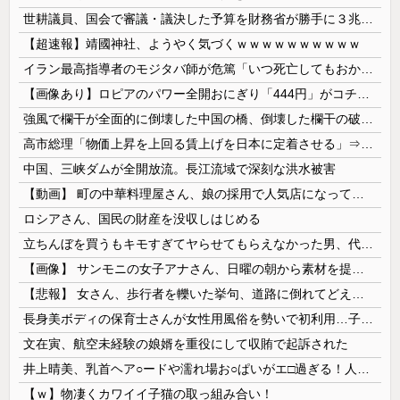
世耕議員、国会で審議・議決した予算を財務省が勝手に３兆円動かしていると指摘・問題視
【超速報】靖國神社、ようやく気づくｗｗｗｗｗｗｗｗｗｗ
イラン最高指導者のモジタバ師が危篤「いつ死亡してもおかしくない」…イラン大統領「意思疎通はかなり難しい」！
【画像あり】ロピアのパワー全開おにぎり「444円」がコチラｗｗｗｗｗ
強風で欄干が全面的に倒壊した中国の橋、倒壊した欄干の破片を調べると凄まじい事実が発覚して……
高市総理「物価上昇を上回る賃上げを日本に定着させる」⇒ 国家公務員月給3.51％増へ
中国、三峡ダムが全開放流。長江流域で深刻な洪水被害
【動画】 町の中華料理屋さん、娘の採用で人気店になってしまう
ロシアさん、国民の財産を没収しはじめる
立ちんぼを買うもキモすぎてヤらせてもらえなかった男、代わりの足コキでまさかの大量身寸米青ｗｗｗ
【画像】 サンモニの女子アナさん、日曜の朝から素材を提供してしまう
【悲報】 女さん、歩行者を轢いた挙句、道路に倒れてどえらいことになってしまうw w w w w w w
長身美ボディの保育士さんが女性用風俗を勢いで初利用…子供に絶対見せられないメスの顔でイキまくり。
文在寅、航空未経験の娘婿を重役にして収賄で起訴された
井上晴美、乳首ヘア○ードや濡れ場お○ぱいがエ□過ぎる！人生最後のラスト写真集、最高！！
【ｗ】物凄くカワイイ子猫の取っ組み合い！