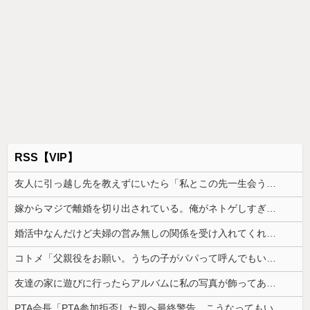
RSS【VIP】
友人に引っ越し先を教えずにいたら「私とこの先一生会う気ないんだ」と泣かれた。なので「よく分かったね、元気でね」と告げて…
嫁からマジで離婚を切り出されている。俺がネトゲしすぎて全くかまわなかったのが原因らしく...
婚活中なんだけど夫婦の営み無しの関係を受け入れてくれる男性が全然いない
コトメ「父親役をお願い。うちの子がパパって呼んでもいいよね？」旦那「それは無理」→断った途端に大騒ぎになり…
友達の家に遊びに行ったらアルバムに私の写真が飾ってあった。しかも私が知らない写真
PTA会長「PTA参加拒否した親へ最終警告。こうなってもいい？」