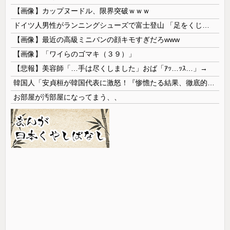
【画像】カップヌードル、限界突破ｗｗｗ
ドイツ人男性がランニングシューズで富士登山 「足をくじいて動けない」
【画像】最近の高級ミニバンの顔キモすぎだろwww
【画像】「ワイらのゴマキ（３９）」
【悲報】美容師「…手は尽くしました」おば「ｱｯ…ｯｽ…」→
韓国人「安貞桓が韓国代表に激怒！『惨憺たる結果、徹底的な刷新が必要だ』と監督や協会を痛烈批判」
お部屋が汚部屋になってまう、、