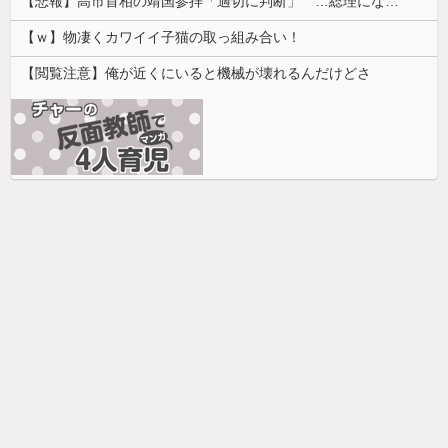
【悲報】高市首相の靖国参拝「適切に判断」 …総理になる前の昨年は参拝
【ｗ】物凄くカワイイ子猫の取っ組み合い！
【閲覧注意】俺が近くにいると機械が壊れるんだけどさ