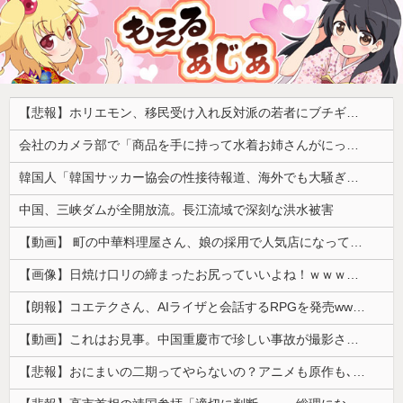
【悲報】ホリエモン、移民受け入れ反対派の若者にブチギレ「差別するなんて最低だ！」 → スタジオ誰も反論できず沈黙 ………
会社のカメラ部で「商品を手に持って水着お姉さんがにっこり」を撮影、だがお姉さんは素人アルバイトで親バレした結果……
韓国人「韓国サッカー協会の性接待報道、海外でも大騒ぎに・・・2002年W杯4強の記録取り消しの声も」→「マジで国の恥だ」「2002年まで疑う価値...
中国、三峡ダムが全開放流。長江流域で深刻な洪水被害
【動画】 町の中華料理屋さん、娘の採用で人気店になってしまう
【画像】日焼け口リの締まったお尻っていいよね！ｗｗｗｗｗ
【朗報】コエテクさん、AIライザと会話するRPGを発売wwwwwwwwwwww
【動画】これはお見事。中国重慶市で珍しい事故が撮影される。
【悲報】おにまいの二期ってやらないの？アニメも原作も､外人からも人気あったのに