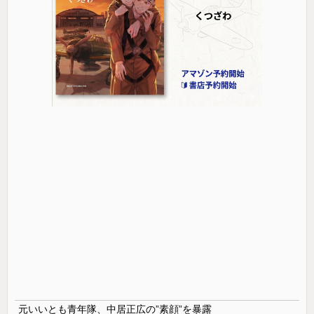
元いいとも青年隊、中居正広の”素顔”を暴露