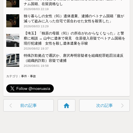
ナム国籍、在留資格なし
2026/08/03 22:19
独り暮らしの女性（91）遺体遺棄、逮捕のベトナム国籍「腹が
減って盗みに入った住宅で居合わせた女性を殺害した」
2026/08/03 13:29
【埼玉】「独居の母親（91）の所在がわからなくなった」と警
察に相談 → 山中に遺体で発見 住居侵入容疑でベトナム国籍を
現行犯逮捕 女性を殺し遺体遺棄を示唆
2026/08/02 19:37
特殊詐欺拠点で通訳か、唐沢寿明容疑者を組織犯罪処罰法違反
（組織的詐欺）容疑で逮捕
2026/08/01 19:58
カテゴリ：
事件・事故
home
前の記事
次の記事