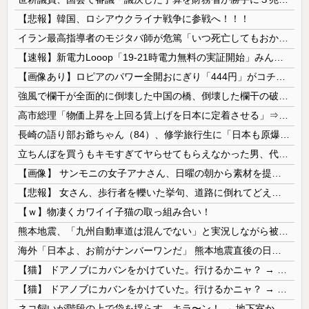
【悲報】韓国、ロシアウクライナ戦争に参戦へ！！！
イラン最高指導者のモジタバ師が危篤「いつ死亡してもおかしくない」…イラン大統領「意思疎通はかなり難しい」！
【速報】新電力Looop「19-21時電力無料の実証開始」みんなこれにするじゃん、電力会社の勢力図が変わるか
【画像あり】ロピアのパワー全開おにぎり「444円」がコチラｗｗｗｗｗ
強風で欄干が全面的に倒壊した中国の橋、倒壊した欄干の破片を調べると凄まじい事実が発覚して……
高市総理「物価上昇を上回る賃上げを日本に定着させる」⇒ 国家公務員月給3.51％増へ
長崎の語り部お爺ちゃん（84）、修学旅行生に「日本も原爆を持たないと負ける」と言われびっくり！ 被団協代表（85）も中学生に「核を持たないで日本を守れますか」と問われ危機感
立ちんぼを買うもキモすぎてヤらせてもらえなかった男、代わりの足コキでまさかの大量身寸米青ｗｗｗ
【画像】 サンモニの女子アナさん、日曜の朝から素材を提供してしまう
【悲報】 女さん、歩行者を轢いた挙句、道路に倒れてどえらいことになってしまうw w w w w w w
【ｗ】物凄くカワイイ子猫の取っ組み合い！
熊本地震、「九州自動車道は混んでない」と実況しながら被災地へ向かう有名アナなどに批判殺到 全国紙記者「最新の状況をいち早く伝えることは報道機関としての責務」「情報を取り上げることには大きな意義がある」
海外「日本よ、お前がナンバーワンだ」 熊本地震直後の日本の対応のスピードに世界が衝撃
【猫】 ドアノブにカバンをかけていた。行けるかニャ？ → 猫はこうなります…
【猫】 ドアノブにカバンをかけていた。行けるかニャ？ → 猫はこうなります…
ネコ飼いが階段の上で袋を揺らす。キラ〜ン！ → 地下室からヤツが現れる…