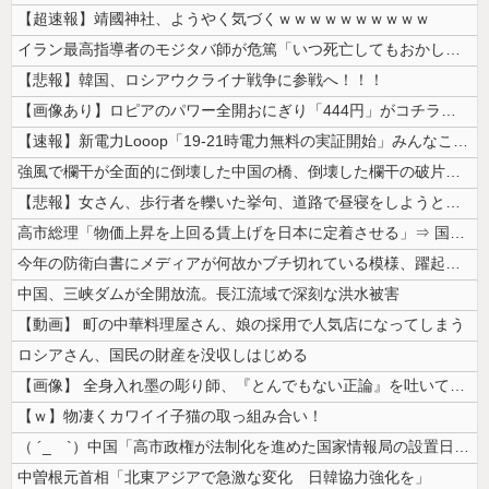
【超速報】靖國神社、ようやく気づくｗｗｗｗｗｗｗｗｗｗ
イラン最高指導者のモジタバ師が危篤「いつ死亡してもおかしくない」…イラ...
【悲報】韓国、ロシアウクライナ戦争に参戦へ！！！
【画像あり】ロピアのパワー全開おにぎり「444円」がコチラｗｗｗｗｗ
【速報】新電力Looop「19-21時電力無料の実証開始」みんなこれに...
強風で欄干が全面的に倒壊した中国の橋、倒壊した欄干の破片を調べると凄ま...
【悲報】女さん、歩行者を轢いた挙句、道路で昼寝をしようとしてしまう
高市総理「物価上昇を上回る賃上げを日本に定着させる」⇒ 国家公務員月...
今年の防衛白書にメディアが何故かブチ切れている模様、躍起になって批判す...
中国、三峡ダムが全開放流。長江流域で深刻な洪水被害
【動画】 町の中華料理屋さん、娘の採用で人気店になってしまう
ロシアさん、国民の財産を没収しはじめる
【画像】 全身入れ墨の彫り師、『とんでもない正論』を吐いて30万再生さ...
【ｗ】物凄くカワイイ子猫の取っ組み合い！
（ ´_ゝ`）中国「高市政権が法制化を進めた国家情報局の設置日が7月3...
中曽根元首相「北東アジアで急激な変化 日韓協力強化を」