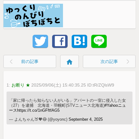
home
前の記事
次の記事
1:
お断り ★
2025/09/06(土) 15:40:35.25 ID:tR/ZQlsW9
「家に帰ったら知らない人がいる」アパートの一室に侵入した女
（27）を逮捕 北海道・羽幌町(STVニュース北海道)
#Yahooニュ
ース
https://t.co/1nGFftfAG5
— よんちゃん🍑💖😷 (@yoyonc)
September 4, 2025