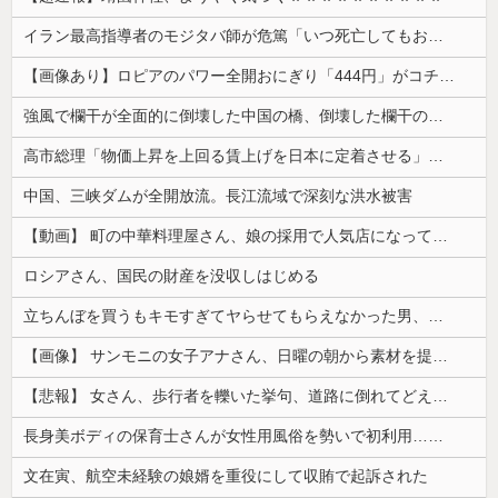
イラン最高指導者のモジタバ師が危篤「いつ死亡してもおかしくない」…イラン大統領「意思疎通はかなり難しい」！
【画像あり】ロピアのパワー全開おにぎり「444円」がコチラｗｗｗｗｗ
強風で欄干が全面的に倒壊した中国の橋、倒壊した欄干の破片を調べると凄まじい事実が発覚して……
高市総理「物価上昇を上回る賃上げを日本に定着させる」⇒ 国家公務員月給3.51％増へ
中国、三峡ダムが全開放流。長江流域で深刻な洪水被害
【動画】 町の中華料理屋さん、娘の採用で人気店になってしまう
ロシアさん、国民の財産を没収しはじめる
立ちんぼを買うもキモすぎてヤらせてもらえなかった男、代わりの足コキでまさかの大量身寸米青ｗｗｗ
【画像】 サンモニの女子アナさん、日曜の朝から素材を提供してしまう
【悲報】 女さん、歩行者を轢いた挙句、道路に倒れてどえらいことになってしまうw w w w w w w
長身美ボディの保育士さんが女性用風俗を勢いで初利用…子供に絶対見せられないメスの顔でイキまくり。
文在寅、航空未経験の娘婿を重役にして収賄で起訴された