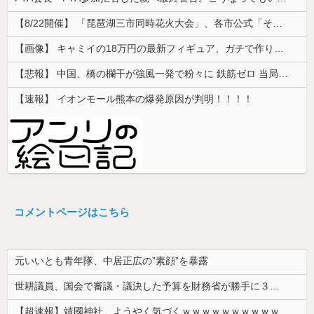
【8/22開催】 「琵琶湖三市同時花火大会」、各市公式「そんな花火大会は存在しない」→ 高価チケットを購入した人達がSNS阿鼻叫喚
【画像】 キャミイの18万円の最新フィギュア、ガチで作り込みがエグすぎる
【悲報】 中国、橋の欄干が強風一発で粉々に 鉄筋ゼロ 当局「接着剤でくっつけただけ」「正常で、品質問題はない」
【速報】 イオンモール熊本の爆発原因が判明！！！！
コメントページはこちら
元いいとも青年隊、中居正広の”素顔”を暴露
世耕議員、国会で審議・議決した予算を財務省が勝手に３兆円動かしていると指摘・問題視
【超速報】靖國神社、ようやく気づくｗｗｗｗｗｗｗｗｗｗ