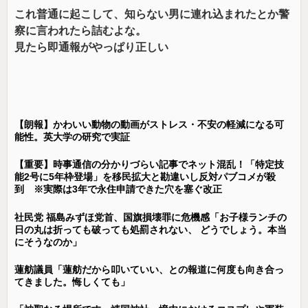
これ普通に起こして、知らない男に連れ込まれたとか警
察に言われたら詰むよな。
見たら即通報がやっぱり正しい
【朗報】かわいい動物の動画がストレス・不安の軽減になる可
能性。英大学の研究で実証
【重要】時事通信の分かりづらい記事でネット混乱！「特定技
能2号に5年枠登場」を移民拡大と勘違いし反対パブコメが殺
到 ※実際は3年で永住申請できた穴を塞ぐ改正
社民党 福島みずほ党首、国旗損壊罪に危機感「お子様ランチの
日の丸は折っても破っても処罰されない、 どうでしょう。本当
にそうなのか」
蓮舫議員「蓮舫だから叩いていい、との報道に何度も向き合っ
てきました。悔しくても」