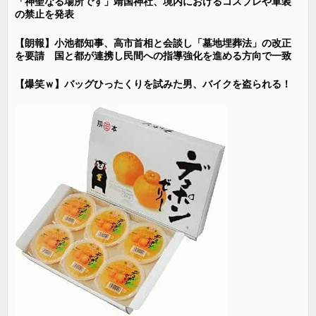
「神聖なる場所です」靖国神社、境内におけるコスプレや軍装
の禁止を発表
【朗報】小池都知事、高市首相と会談し「墓地埋葬法」の改正
を要請 国と都が連携し民間への指導強化を進める方向で一致
【爆笑ｗ】バッグひったくりを試みた男、バイクを盗られる！