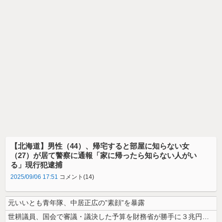
【北海道】男性（44）、帰宅すると部屋に知らない女
（27）が居て警察に通報「家に帰ったら知らない人がい
る」現行犯逮捕
2025/09/06 17:51
コメント(14)
元いいとも青年隊、中居正広の”素顔”を暴露
世耕議員、国会で審議・議決した予算を財務省が勝手に３兆円動かしていると...