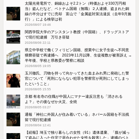
太陽光発電所で、銅線およそ2.2トン（時価およそ330万円相
当）盗んだなど、ベトナム国籍（無職）２人逮捕、盗まれた銅
線の半分はすでに売却 富山で「金属盗対策法違反（去年9月施
行）」による検挙は初
2026/08/07 19:46
関西学院大学のアシスタント教授（中国籍）、ドラッグストア
で現行犯逮捕 万引き容疑
2026/08/06 22:11
県立中学校で働くフィリピン国籍、授業中に女子生徒へ不同意
猥褻容疑で再逮捕へ 2023年11月以降、生徒複数が被害訴え →
半年後、学校と県教委が警察に相談
2026/08/05 19:05
玉川徹氏、刃物を持って向かってきた血まみれ男に発砲した警
官について「死刑にならない犯罪を警察官が死刑にしてしまっ
たということ」
2026/08/05 15:55
京都 有名寺の住職が中国人にマナー違反注意も「消される
よ？」その後なぜか火災、全焼
2026/08/05 03:27
通報「神社に外国人が住み着いている」ネパール国籍を不法残
留で現行犯逮捕
2026/08/04 12:41
【続報】埼玉で独り暮らしの女性（91）遺体遺棄、「腹が減っ
て盗みに入った住宅で居合わせた女性を殺害した」逮捕のベト