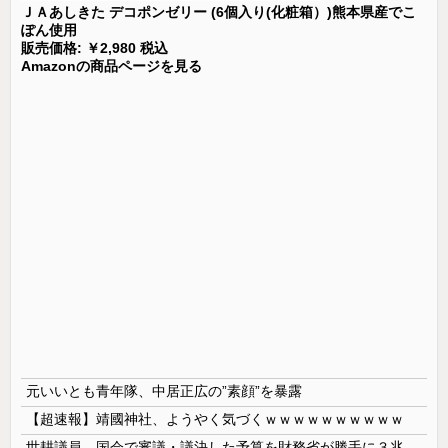
ＪＡあしきた デコポンゼリー (6個入り(化粧箱）)熊本県産でこ
ぽん使用
販売価格: ￥2,980 税込
Amazonの商品ページを見る
元いいとも青年隊、中居正広の”素顔”を暴露
【超速報】靖國神社、ようやく気づくｗｗｗｗｗｗｗｗｗｗ
世耕議員、国会で審議・議決した予算を財務省が勝手に３兆円動かしていると指摘・問題視