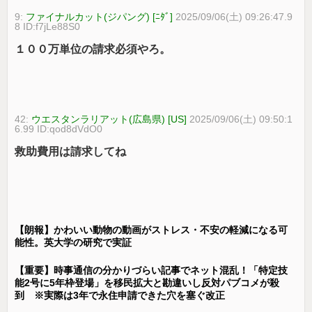
9:
ファイナルカット(ジパング) [ﾆﾀﾞ]
2025/09/06(土) 09:26:47.9
8 ID:f7jLe88S0
１００万単位の請求必須やろ。
42:
ウエスタンラリアット(広島県) [US]
2025/09/06(土) 09:50:1
6.99 ID:qod8dVdO0
救助費用は請求してね
【朗報】かわいい動物の動画がストレス・不安の軽減になる可
能性。英大学の研究で実証
【重要】時事通信の分かりづらい記事でネット混乱！「特定技
能2号に5年枠登場」を移民拡大と勘違いし反対パブコメが殺
到 ※実際は3年で永住申請できた穴を塞ぐ改正