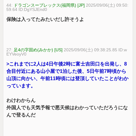
44:
ドラゴンスープレックス(福岡県) [JP]
2025/09/06(土) 09:50:
59.64 ID:DgYSJEnd0
保険は入ってたみたいだし許そうよ
27:
足4の字固め(みかか) [US]
2025/09/06(土) 09:38:25.85 ID:w
EYVeoyV0
>これまでに2人は4日午後2時に富士吉田口を出発し、8
合目付近にある山小屋で1泊した後、5日午前7時頃から
山頂に向かい、午前11時頃には登頂していたことがわか
っています。
わけわからん
外国人でも天気予報で悪天候はわかっていただろうにな
んで登るんだ