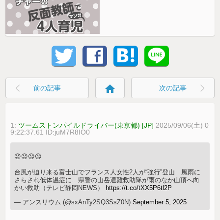
home
前の記事
次の記事
1:
ツームストンパイルドライバー(東京都) [JP]
2025/09/06(土) 0
9:22:37.61 ID:juM7R8IO0
😡😡😡😡
台風が迫り来る富士山でフランス人女性2人が“強行”登山 風雨に
さらされ低体温症に…県警の山岳遭難救助隊が雨のなか山頂へ向
かい救助（テレビ静岡NEWS）
https://t.co/tXX5P6tl2P
— アンスリウム (@sxAnTy2SQ3SsZ0N)
September 5, 2025