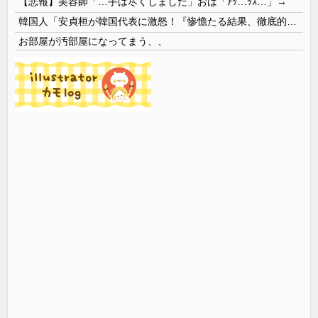
【悲報】美容師「…手は尽くしました」おば「ｱｯ…ｯｽ…」→
韓国人「安貞桓が韓国代表に激怒！『惨憺たる結果、徹底的な刷新が必要だ』と監督や協会を痛烈批判」
お部屋が汚部屋になってまう、、