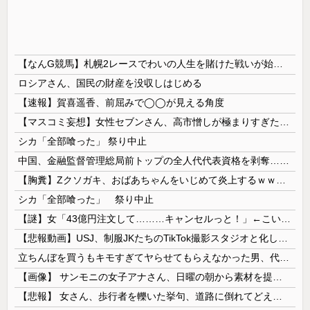
【なんG競馬】札幌2レースでわいの人生を賭けた戦いが始まる…
ロシアさん、国民の財産を没収しはじめる
【速報】賀喜遥香、前屈みで◯◯が見える角度
【マスコミ妄想】女性セブンさん、高市憎しが極まりすぎたのか、過去一級の低俗な「支持率下げてやる」記事を配信してしまう 想像の10倍低俗
シカ「全部喰った」 祭り中止
中国、金融監督管理総局前トップの全人代代表資格を剥奪…重大な規律違反で！
【胸糞】Zクソガキ、おばあちゃんをいじめて炎上するｗｗｗｗ
シカ「全部喰った」 祭り中止
【謎】女「43億円注文して………キャンセルっと！」←こいつの目的
【悲報動画】USJ、制服JKたちのTikTok撮影スタジオと化してしまいシュールすぎる光景が広がるｗｗｗ 【Pickup08083030】
立ちんぼを買うもキモすぎてヤらせてもらえなかった男、代わりの足コキでまさかの大量身寸米青ｗｗｗ
【画像】 サンモニの女子アナさん、日曜の朝から素材を提供してしまう
【悲報】 女さん、歩行者を轢いた挙句、道路に倒れてどえらいことになってしまうw w w w w w w