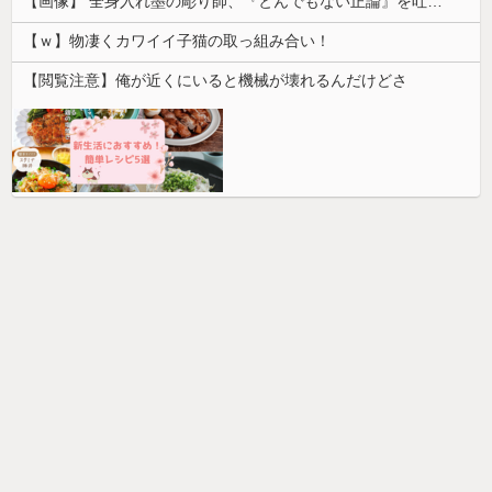
【画像】 全身入れ墨の彫り師、『とんでもない正論』を吐いて30万再生されてしまうｗｗｗｗｗｗｗ
【ｗ】物凄くカワイイ子猫の取っ組み合い！
【閲覧注意】俺が近くにいると機械が壊れるんだけどさ