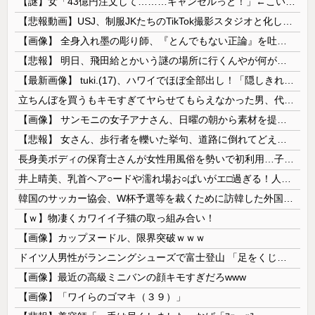
【謎】女「43億円注文して………キャンセルっと！」←こいつの目的
【悲報動画】USJ、制服JKたちのTikTok撮影スタジオと化してしまいシュールすぎる光景が広がるｗｗｗ 【Pickup08083030】
【画像】 全身入れ墨の彫り師、『とんでもない正論』を吐いて30万再生されてしまうｗｗｗｗｗｗｗ
【悲報】 明日、飛田給とかいう謎の場所に行くんやが何があるんや????・・・・・・・・・
【最新画像】 tuki.(17)、ハワイでほぼ全部出し！「隠しきれない美貌」とSNSざわつく
立ちんぼを買うもキモすぎてヤらせてもらえなかった男、代わりの足コキでまさかの大量身寸米青ｗｗｗ
【画像】 サンモニの女子アナさん、日曜の朝から素材を提供してしまう
【悲報】 女さん、歩行者を轢いた挙句、道路に倒れてどえらいことになってしまうw w w w w w w
長身美ボディの保育士さんが女性用風俗を勢いで初利用…子供に絶対見せられないメスの顔でイキまくり。
井上晴美、乳首ヘア○ードや濡れ場お○ぱいがエ□過ぎる！人生最後のラスト写真集、最高！！
韓国のサッカー協会、W杯予選等を裁くために訪韓した外国人審判を「性接待」していた……大して強くもないチームが潤沢な予算を持ってりゃそうなるわな
【ｗ】物凄くカワイイ子猫の取っ組み合い！
【画像】カップヌードル、限界突破ｗｗｗ
ドイツ人男性がランニングシューズで富士登山 「足をくじいて動けない」
【画像】最近の高級ミニバンの顔キモすぎだろwww
【画像】「ワイらのゴマキ（３９）」