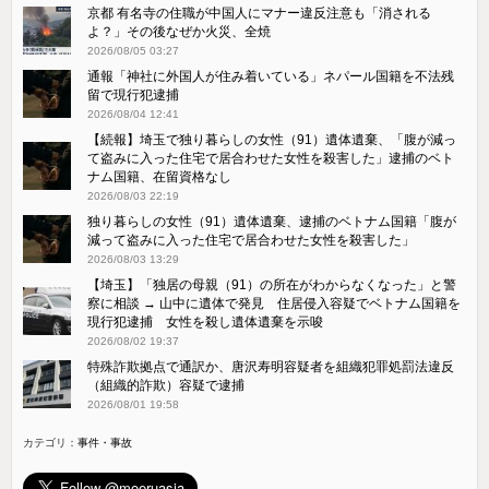
京都 有名寺の住職が中国人にマナー違反注意も「消される
よ？」その後なぜか火災、全焼
2026/08/05 03:27
通報「神社に外国人が住み着いている」ネパール国籍を不法残
留で現行犯逮捕
2026/08/04 12:41
【続報】埼玉で独り暮らしの女性（91）遺体遺棄、「腹が減っ
て盗みに入った住宅で居合わせた女性を殺害した」逮捕のベト
ナム国籍、在留資格なし
2026/08/03 22:19
独り暮らしの女性（91）遺体遺棄、逮捕のベトナム国籍「腹が
減って盗みに入った住宅で居合わせた女性を殺害した」
2026/08/03 13:29
【埼玉】「独居の母親（91）の所在がわからなくなった」と警
察に相談 → 山中に遺体で発見 住居侵入容疑でベトナム国籍を
現行犯逮捕 女性を殺し遺体遺棄を示唆
2026/08/02 19:37
特殊詐欺拠点で通訳か、唐沢寿明容疑者を組織犯罪処罰法違反
（組織的詐欺）容疑で逮捕
2026/08/01 19:58
カテゴリ：
事件・事故