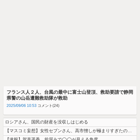
フランス人２人、台風の最中に富士山登頂、救助要請で静岡
県警の山岳遭難救助隊が救助
2025/09/06 10:53
コメント(24)
ロシアさん、国民の財産を没収しはじめる
【マスコミ妄想】女性セブンさん、高市憎しが極まりすぎたのか、過去一級の...
【速報】賀喜遥香、前屈みで◯◯が見える角度