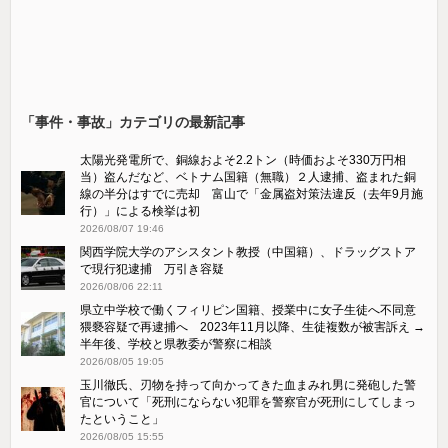
「事件・事故」カテゴリの最新記事
太陽光発電所で、銅線およそ2.2トン（時価およそ330万円相
当）盗んだなど、ベトナム国籍（無職）２人逮捕、盗まれた銅
線の半分はすでに売却 富山で「金属盗対策法違反（去年9月施
行）」による検挙は初
2026/08/07 19:46
関西学院大学のアシスタント教授（中国籍）、ドラッグストア
で現行犯逮捕 万引き容疑
2026/08/06 22:11
県立中学校で働くフィリピン国籍、授業中に女子生徒へ不同意
猥褻容疑で再逮捕へ 2023年11月以降、生徒複数が被害訴え →
半年後、学校と県教委が警察に相談
2026/08/05 19:05
玉川徹氏、刃物を持って向かってきた血まみれ男に発砲した警
官について「死刑にならない犯罪を警察官が死刑にしてしまっ
たということ」
2026/08/05 15:55