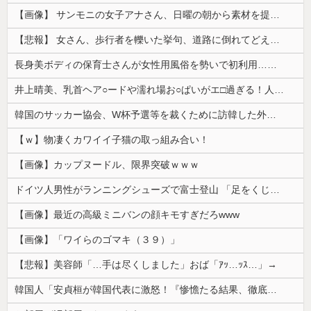
【画像】 サンモニの女子アナさん、日曜の朝から素材を提供してしまう
【悲報】 女さん、歩行者を轢いた挙句、道路に倒れてどえらいことになってしまうw w w w w w w
長身美ボディの保育士さんが女性用風俗を勢いで初利用…子供に絶対見せられないメスの顔でイキまくり。
井上晴美、乳首ヘア○ードや濡れ場お○ぱいがエ□過ぎる！人生最後のラスト写真集、最高！！
韓国のサッカー協会、W杯予選等を裁くために訪韓した外国人審判を「性接待」していた……大して強くもないチームが潤沢な予算を持ってりゃそうなるわな
【ｗ】物凄くカワイイ子猫の取っ組み合い！
【画像】カップヌードル、限界突破ｗｗｗ
ドイツ人男性がランニングシューズで富士登山 「足をくじいて動けない」
【画像】最近の高級ミニバンの顔キモすぎだろwww
【画像】「ワイらのゴマキ（３９）」
【悲報】美容師「…手は尽くしました」おば「ｱｯ…ｯｽ…」→
韓国人「安貞桓が韓国代表に激怒！『惨憺たる結果、徹底的な刷新が必要だ』と監督や協会を痛烈批判」