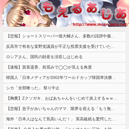
【悲報】ショートスリーパー堀大輔さん、多数の誹謗中傷で涙が止まらなくなってしまう動画がネットで話題に → ………
反高市で有名な某野党議員が不正な投票支援を受けていた過去が発掘、「説明責任があるのでは？」と揶揄されており……
ロシアさん、国民の財産を没収しはじめる
【速報】賀喜遥香、前屈みで◯◯が見える角度
韓国人「日本メディアが2002年ワールドカップ韓国準決勝も調査すべきと主張！」→「英国メディアも一斉に指摘‥」
シカ「全部喰った」 祭り中止
【胸糞】Zクソガキ、おばあちゃんをいじめて炎上するｗｗｗｗ
【悲報】息子がみいちゃんのママ、限界を迎える「もう無理。普通の家庭を築きたい。普通の子育てをしたい。」
海外「日本人はなんて気高いんだ！」 英高級紙も驚愕した極限の中の日本人の姿に世界が衝撃