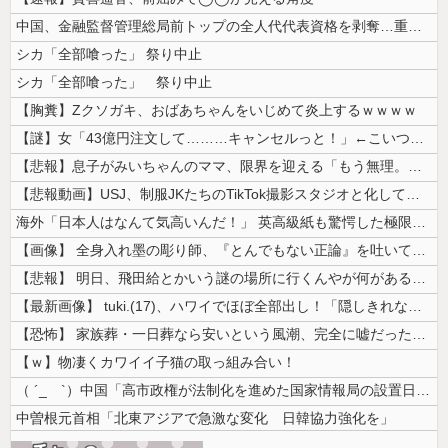
中国、金融監督管理総局前トップの全人代代表資格を剥奪…重大な規律違反で...
シカ「全部喰った」 祭り中止
シカ「全部喰った」 祭り中止
【胸糞】Zクソガキ、おばあちゃんをいじめて炎上するｗｗｗｗ
【謎】女「43億円注文して………キャンセルっと！」←こいつの目的
【悲報】息子がみいちゃんのママ、限界を迎える「もう無理。普通の家庭を築...
【悲報動画】USJ、制服JKたちのTikTok撮影スタジオと化してしま...
海外「日本人はなんて気高いんだ！」 英高級紙も驚愕した極限の中の日本人...
【画像】 全身入れ墨の彫り師、『とんでもない正論』を吐いて30万再生さ...
【悲報】 明日、飛田給とかいう謎の場所に行くんやが何があるんや????...
【最新画像】 tuki.(17)、ハワイでほぼ全部出し！「隠しきれない...
【恐怖】 家族葬・一日葬なら安いという風潮、完全に嘘だった・・・・
【ｗ】物凄くカワイイ子猫の取っ組み合い！
（ ´_ゝ`）中国「高市政権が法制化を進めた国家情報局の設置日が7月3...
中曽根元首相「北東アジアで急激な変化 日韓協力強化を」