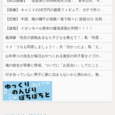
【8/22開催】 「琵琶湖三市同時花火大会」、各市公式「そんな花火大会は存在しない」→ 高価チケットを購入した人達がSNS阿鼻叫喚
【画像】 キャミイの18万円の最新フィギュア、ガチで作り込みがエグすぎる
【悲報】 中国、橋の欄干が強風一発で粉々に 鉄筋ゼロ 当局「接着剤でくっつけただけ」「正常で、品質問題はない」
【速報】 イオンモール熊本の爆発原因が判明！！！！
義弟嫁「先生の資格あるなら子どもを教えて！」私「何度も言うけど無理です」→断ってもしつこく食い下がられて…
トメ「うちも同居しましょう！」夫「分かったよ」私「えっ…？」→数カ月後、夫が笑顔で語った同居計画の中身にトメ絶句…
お年寄りの先生が毎日おやつくれる激安の寺子屋タイプの塾に行ってる
俺の彼女が実家に帰省。ついでに「お見合い」してたことが発覚した
付き合っていない男子に家に泊まらないかと誘われた。無理だと断ったら「じゃあ付き合おうよ」と返されて…