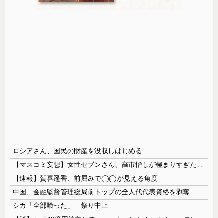
ロシアさん、国民の財産を没収しはじめる
【マスコミ妄想】女性セブンさん、高市憎しが極まりすぎたのか、過去一級の低俗な「支持率下げてやる」記事を配信してしまう 想像の10倍低俗
【速報】賀喜遥香、前屈みで◯◯が見える角度
中国、金融監督管理総局前トップの全人代代表資格を剥奪…重大な規律違反で！
シカ「全部喰った」 祭り中止