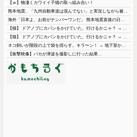
【ｗ】物凄くカワイイ子猫の取っ組み合い！
熊本地震、「九州自動車道は混んでない」と実況しながら被災地へ向かう有名アナなどに批判殺到 全国紙記者「最新の状況をいち早く伝えることは報道機関としての責務」「情報を取り上げることには大きな意義がある」
海外「日本よ、お前がナンバーワンだ」 熊本地震直後の日本の対応のスピードに世界が衝撃
【猫】 ドアノブにカバンをかけていた。行けるかニャ？ → 猫はこうなります…
【猫】 ドアノブにカバンをかけていた。行けるかニャ？ → 猫はこうなります…
ネコ飼いが階段の上で袋を揺らす。キラ〜ン！ → 地下室からヤツが現れる…
【衝撃映像】バカが津波を撮影しに行った結果…