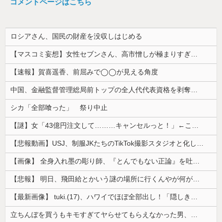
コメントページはこちら
ロシアさん、国民の財産を没収しはじめる
【マスコミ妄想】女性セブンさん、高市憎しが極まりすぎたのか、過去一級の低俗な「支持率下げてやる」記事を配信してしまう 想像の10倍低俗
【速報】賀喜遥香、前屈みで◯◯が見える角度
中国、金融監督管理総局前トップの全人代代表資格を剥奪…重大な規律違反で！
シカ「全部喰った」 祭り中止
【謎】女「43億円注文して………キャンセルっと！」←こいつの目的
【悲報動画】USJ、制服JKたちのTikTok撮影スタジオと化してしまいシュールすぎる光景が広がるｗｗｗ 【Pickup08083030】
【画像】 全身入れ墨の彫り師、『とんでもない正論』を吐いて30万再生されてしまうｗｗｗｗｗｗｗ
【悲報】 明日、飛田給とかいう謎の場所に行くんやが何があるんや????・・・・・・・・・
【最新画像】 tuki.(17)、ハワイでほぼ全部出し！「隠しきれない美貌」とSNSざわつく
立ちんぼを買うもキモすぎてヤらせてもらえなかった男、代わりの足コキでまさかの大量身寸米青ｗｗｗ