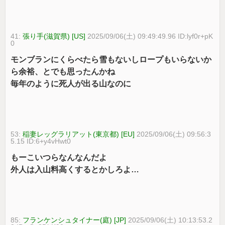
41:
張り手(滋賀県) [US]
2025/09/06(土) 09:49:49.96 ID:lyf0r+pK
0
モンブランにくらべたら雪もないしロープもいらないか
ら余裕、とでも思ったんかね
毎年のように死人が出る山なのに
53:
稲妻レッグラリアット(東京都) [EU]
2025/09/06(土) 09:56:3
5.15 ID:6+y4vHwt0
もーこいつらなんなんだよ
外人は入山料高くするとかしろよ…
85:
フランケンシュタイナー(庭) [JP]
2025/09/06(土) 10:13:53.2