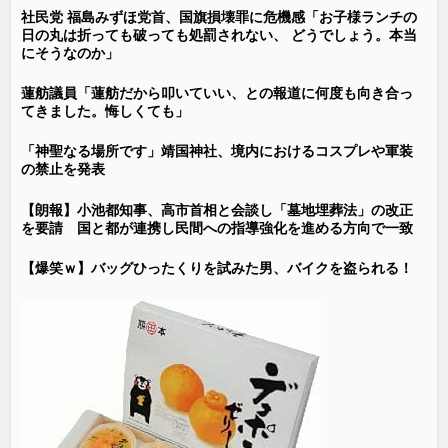
社民党 福島みずほ党首、国旗損壊罪に危機感「お子様ランチの
日の丸は折っても破っても処罰されない、 どうでしょう。本当
にそうなのか」
蓮舫議員「蓮舫だから叩いていい、との報道に何度も向き合っ
てきました。悔しくても」
「神聖なる場所です」靖国神社、境内におけるコスプレや軍装
の禁止を発表
【朗報】小池都知事、高市首相と会談し「墓地埋葬法」の改正
を要請 国と都が連携し民間への指導強化を進める方向で一致
【爆笑ｗ】バッグひったくりを試みた男、バイクを盗られる！