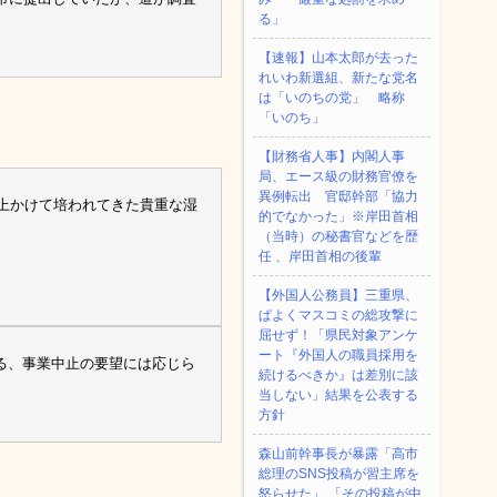
る」
【速報】山本太郎が去った
れいわ新選組、新たな党名
は「いのちの党」 略称
「いのち」
【財務省人事】内閣人事
局、エース級の財務官僚を
異例転出 官邸幹部「協力
以上かけて培われてきた貴重な湿
的でなかった」※岸田首相
（当時）の秘書官などを歴
任 、岸田首相の後輩
【外国人公務員】三重県、
ぱよくマスコミの総攻撃に
屈せず！「県民対象アンケ
ート『外国人の職員採用を
る、事業中止の要望には応じら
続けるべきか』は差別に該
当しない」結果を公表する
方針
森山前幹事長が暴露「高市
総理のSNS投稿が習主席を
怒らせた」 「その投稿が中