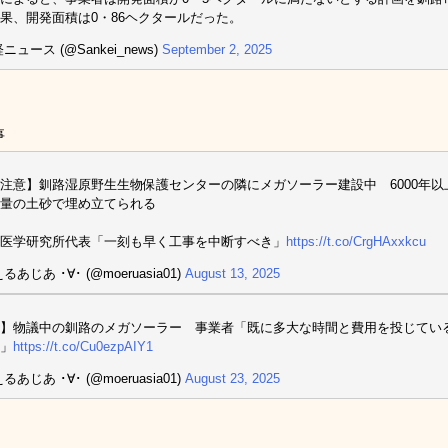
果、開発面積は0・86ヘクタールだった。
ニュース (@Sankei_news)
September 2, 2025
事
注意】釧路湿原野生生物保護センターの隣にメガソーラー建設中 6000年
量の土砂で埋め立てられる
医学研究所代表「一刻も早く工事を中断すべき」
https://t.co/CrgHAxxkcu
るあじあ ･∀･ (@moeruasia01)
August 13, 2025
】物議中の釧路のメガソーラー 事業者「既に多大な時間と費用を投じてい
」
https://t.co/Cu0ezpAIY1
るあじあ ･∀･ (@moeruasia01)
August 23, 2025