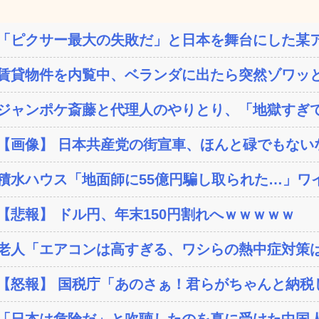
「ピクサー最大の失敗だ」と日本を舞台にした某ア
賃貸物件を内覧中、ベランダに出たら突然ゾワッと
ジャンポケ斎藤と代理人のやりとり、「地獄すぎて
【画像】 日本共産党の街宣車、ほんと碌でもない
積水ハウス「地面師に55億円騙し取られた…」ワイ
【悲報】 ドル円、年末150円割れへｗｗｗｗｗ
老人「エアコンは高すぎる、ワシらの熱中症対策
【怒報】 国税庁「あのさぁ！君らがちゃんと納税し
「日本は危険だ」と吹聴したのを真に受けた中国人