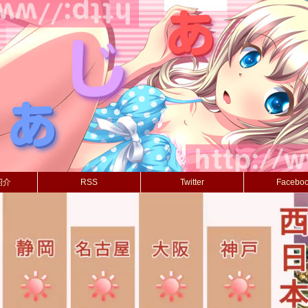
紹介
RSS
Twitter
Facebo