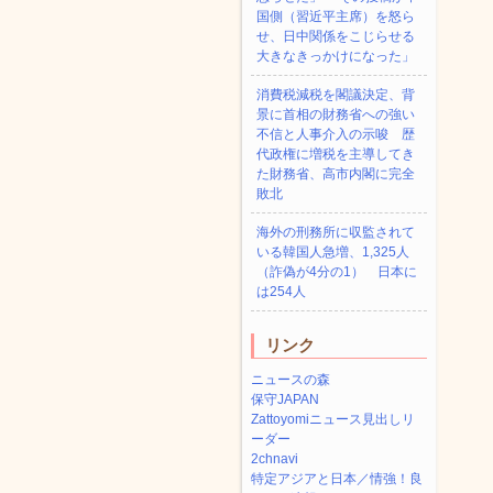
国側（習近平主席）を怒ら
せ、日中関係をこじらせる
大きなきっかけになった」
消費税減税を閣議決定、背
景に首相の財務省への強い
不信と人事介入の示唆 歴
代政権に増税を主導してき
た財務省、高市内閣に完全
敗北
海外の刑務所に収監されて
いる韓国人急増、1,325人
（詐偽が4分の1） 日本に
は254人
リンク
ニュースの森
保守JAPAN
Zattoyomiニュース見出しリ
ーダー
2chnavi
特定アジアと日本／情強！良