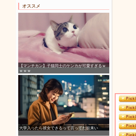
オススメ
【マンチカン】子猫同士のケンカが可愛すぎるｗ
ｗｗｗ
大学入ったら彼女できるって言ってた奴来い