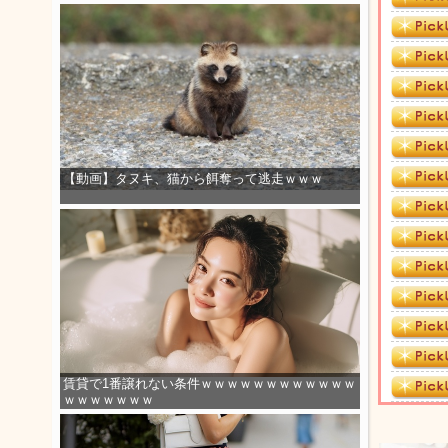
【動画】タヌキ、猫から餌奪って逃走ｗｗｗ
賃貸で1番譲れない条件ｗｗｗｗｗｗｗｗｗｗｗｗ
ｗｗｗｗｗｗｗ