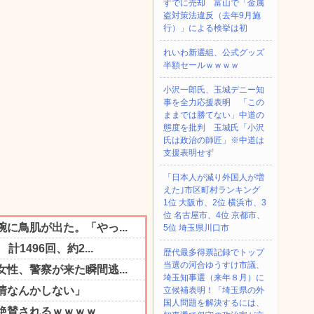
すでに売却 富山で「金属
盗対策法違反（去年9月施
行）」による検挙は初
れいわ新選組、公式グッズ
半額セールｗｗｗｗ
小沢一郎氏、玉城デニー知
事を全力応援表明 「この
ままでは勝てない」中道の
態度を批判 玉城氏「小沢
氏は政治の師匠」※中道は
支援表明せず
「日本人が減り外国人が増
えた｣市区町村ランキング
1位 大阪市、2位 横浜市、3
位 名古屋市、4位 京都市、
5位 埼玉県川口市
歴代最多得票記録でトップ
当選の河合ゆうすけ市議、
埼玉知事選（来年８月）に
立候補表明！「埼玉県の外
国人問題を解決するには、