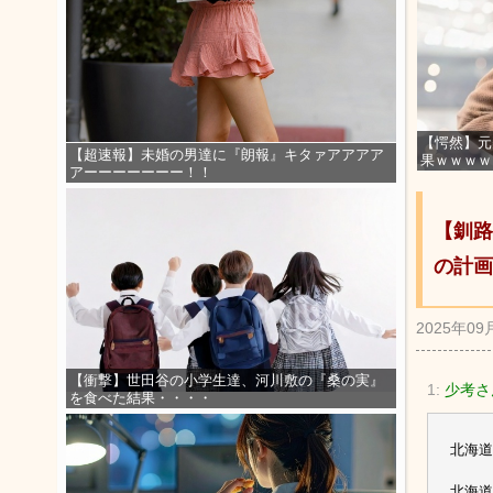
【愕然】元
【超速報】未婚の男達に『朗報』キタァアアアア
果ｗｗｗｗ
アーーーーーーー！！
【釧路
の計画
2025年09
【衝撃】世田谷の小学生達、河川敷の『桑の実』
1:
少考さ
を食べた結果・・・・
北海道
北海道