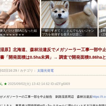
美人だけどBBAになった結
「嬉しすぎて！」とんでもないジャン
【画
ｗｗｗｗｗｗｗｗ
プ力を発揮する柴犬が話題に
（2
を募
湿原】北海道、森林法違反でメガソーラー工事一部中
書「開発面積は0.5ha未満」→ 調査で開発面積0.86ha
月02日16:29 / カテゴリ：
太陽光発電
ん ★
2025/09/02(火) 13:42:14.62 ID:dZFg6li69
がメガソーラーの工事一部を中止勧告 釧路湿原周辺 森林法違反
https://t
によると、事業者は開発面積が0・5ヘクタールに満たないとする計画を釧路