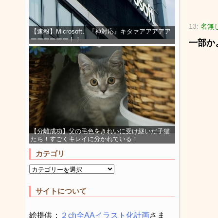
13:
名無
【速報】Microsoft、『神対応』キタァアアアアア
ーーーーーー！！
一部か
【分離成功】父の毛色をきれいに受け継いだ子猫
たち！すごくキレイに分かれている！
カテゴリ
サイトについて
絵提供：
２ch全AAイラスト化計画
さま