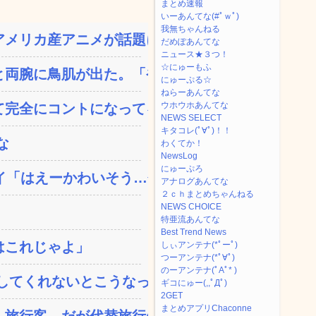
まとめ速報
いーあんてな(#ﾟｗﾟ)
我無ちゃんねる
メリカ産アニメが話題に、...
だめぽあんてな
ニュース★３つ！
☆にゅーもふ
両腕に鳥肌が出た。「やっ...
にゅーぷる☆
ねらーあんてな
ウホウホあんてな
完全にコントになってる…...
NEWS SELECT
キタコレ(ﾟ∀ﾟ)！！
な
わくてか！
NewsLog
にゅーぷろ
「はえーかわいそう…会...
アナログあんてな
２ｃｈまとめちゃんねる
NEWS CHOICE
特亜流あんてな
Best Trend News
はこれじゃよ」
しぃアンテナ(*ﾟーﾟ)
つーアンテナ(*ﾟ∀ﾟ)
のーアンテナ(ﾟAﾟ* )
てくれないとこうなっち...
ギコにゅー(,,ﾟДﾟ)
2GET
まとめアプリChaconne
旅行客、だが代替旅行先が...