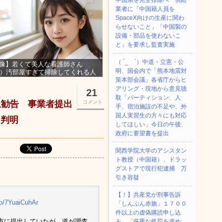
中国系を完全排除へ 供給
業者に「中国籍人員を
SpaceX向けの生産に関わ
らせないこと」「中国製の
設備・部品を使わないこ
と」を要求し監査実施
（ ´_ゝ`）中道・立憲・公
像】若くて美人な看護師さん
明、国会内で「熊本地震対
3）汚部屋すぎて掃除してくれる人
集ｗｗｗ
策本部会議」各省庁からヒ
アリング・現地から意見聴
21
取「パーティション、人
止勧告 事業者提出
コメント
手、宿泊施設の不足や、外
国人実習生の方々にも対応
と判明
してほしい」今日の午後、
政府に要望書を提出
関西学院大学のアシスタン
ト教授（中国籍）、ドラッ
グストアで現行犯逮捕 万
引き容疑
【！】共産党が刑事告訴
.co/7YuaiCuhAr
「しんぶん赤旗」１７００
件以上の虚偽購読申し込
市に提出していたが、道が調査
み 「厳重な処罰を求め