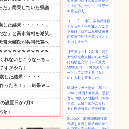
知事選で保守の政治家が立
ち上がるしかない」保守一
本化を訴え
（ ´_ゝ`）中国、広島原爆投
下から８１年を迎えたこと
を受け「日本は原爆被害者
の立場で同情を買おうとす
るのを止めろ」
【平等は？】文科省、若手
女性研究者支援のため大学
に補助金交付（年間最大
5000万円）「将来のリーダ
ーとして活躍する（女性
の）人材を輩出したい」
韓国サッカー協会 2011～
12年に外国人審判員・監督
官ら10数人を性接待（W杯
予選、五輪予選が含まれ
る）国会議員が事実確認
SpaceX、米国防関連技術
保護を重視し供給連鎖から