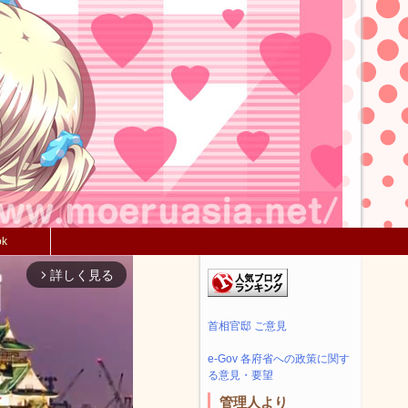
ok
詳しく見る
arrow_forward_ios
首相官邸 ご意見
e-Gov 各府省への政策に関す
る意見・要望
管理人より