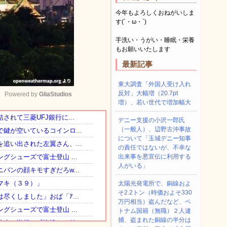
今年もよろしくおねがいしま
す(´・ω・`)
手洗い・うがい・睡眠・栄養
もお願いいたします
最新記事
東大調査「外国人受け入れ
反対」大幅増（20.7pt
Powered by 
GliaStudios
増）、若い世代で増加幅大
デニー支援の小沢一郎氏
Mute
（一般人）、辺野古沖事故
について「玉城デニー知事
の責任ではないが、不幸な
出来事を悪宣伝に利用する
人がいる」
太陽光発電所で、銅線およ
そ2.2トン（時価およそ330
万円相当）盗んだなど、ベ
トナム国籍（無職）２人逮
捕、盗まれた銅線の半分は