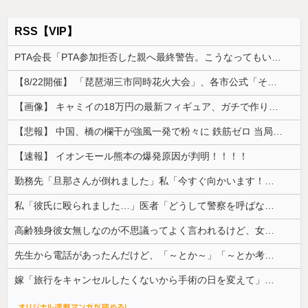
RSS【VIP】
PTA会長「PTA参加拒否した親へ最終警告。こうなってもいい？」
【8/22開催】 「琵琶湖三市同時花火大会」、各市公式「そんな花火大会は存在しない」→ 高価チケットを購入した人達がSNS阿鼻叫喚
【画像】 キャミイの18万円の最新フィギュア、ガチで作り込みがエグすぎる
【悲報】 中国、橋の欄干が強風一発で粉々に 鉄筋ゼロ 当局「接着剤でくっつけただけ」「正常で、品質問題はない」
【速報】 イオンモール熊本の爆発原因が判明！！！！
勤務先「旦那さんが倒れました」私「今すぐ向かいます！」→病院で告げられた診断結果に頭が真っ白になり…
私「彼氏に殴られました…」医者「どうして警察を呼ばなかったの？」→医師の厳しい一言で考え方が変わり…
高齢独身彼女無しなのが不思議ってよく言われるけど、女と人付き合いとかめんどくさすぎる
先生から電話があったんだけど、「～とか～」「～とか考えて～」と何度も言ってたのが耳に残ってしまった
嫁「旅行をキャンセルしたくないから手術の日を変えて」俺「いや、それおかしくない？」→納得できず…