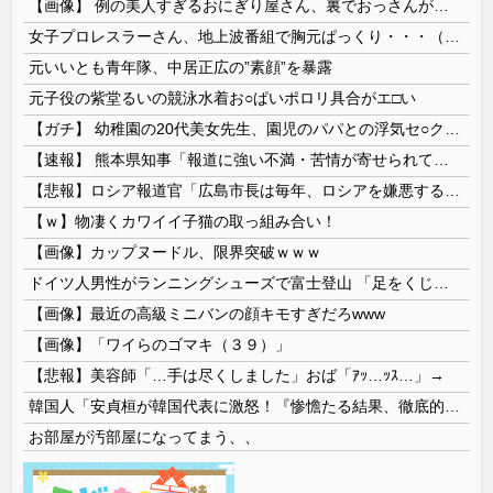
【画像】 例の美人すぎるおにぎり屋さん、裏でおっさんが握っていたｗｗｗｗｗｗｗｗｗｗｗｗｗｗｗｗｗ
女子プロレスラーさん、地上波番組で胸元ぱっくり・・・（※画像あり）
元いいとも青年隊、中居正広の”素顔”を暴露
元子役の紫堂るいの競泳水着お○ぱいポロリ具合がエ□い
【ガチ】 幼稚園の20代美女先生、園児のパパとの浮気セ○クス動画が流出して終わる
【速報】 熊本県知事「報道に強い不満・苦情が寄せられている」→TBSの報道特集がまさにそれな件
【悲報】ロシア報道官「広島市長は毎年、ロシアを嫌悪する『偽りの呪文』を繰り返し、日本人をゾンビ化させている」と主張
【ｗ】物凄くカワイイ子猫の取っ組み合い！
【画像】カップヌードル、限界突破ｗｗｗ
ドイツ人男性がランニングシューズで富士登山 「足をくじいて動けない」
【画像】最近の高級ミニバンの顔キモすぎだろwww
【画像】「ワイらのゴマキ（３９）」
【悲報】美容師「…手は尽くしました」おば「ｱｯ…ｯｽ…」→
韓国人「安貞桓が韓国代表に激怒！『惨憺たる結果、徹底的な刷新が必要だ』と監督や協会を痛烈批判」
お部屋が汚部屋になってまう、、