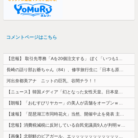
コメントページはこちら
【悲報】 取引先専務「Aを20個注文する」 ぼく「いつも1～2個しか使わないけど本当に20であってる？」 取専「あってる」→結果『こう』なったんだが...
長崎の語り部お爺ちゃん（84）、修学旅行生に「日本も原爆を持たないと負ける」と言われびっくり！ 被団協代表（85）も中学生に「核を持たないで日本...
河出奈都美アナ ニットの巨乳、谷間チラ！！
【ニュース】韓国メディア「幻となった女性天皇。日本皇族に韓半島の男の血が入る可能性がゼロに・・・」
【朗報】「おむすびリヤカー」の美人が店舗をオープンｗｗｗｗｗｗｗｗｗｗｗｗ
【速報】「琵琶湖三市同時花火」当然、開催中止を発表 主催「今後案内するので個別返信できません」返金明言なく今後ご案内で終わる
【悲報】消費税減税に反対している自民党議員9人が判明ｗｗｗｗｗｗ
【画像】北朝鮮のビアガール、エッッッッッッッッッッッッッッッッッ！