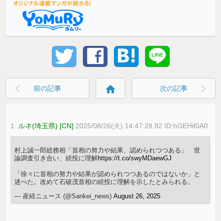
home
前の記事
次の記事
1:
ルネ(埼玉県) [CN]
2025/08/26(火) 14:47:28.92 ID:hGEHif0A0
村上誠一郎総務相「首相の努力や結果、認められつつある」 世
論調査引き合い、続投に理解
https://t.co/swyMDaewGJ
「徐々に首相の努力や結果が認められつつあるのではないか」と
述べた。改めて石破茂首相の続投に理解を示したとみられる。
— 産経ニュース (@Sankei_news)
August 26, 2025