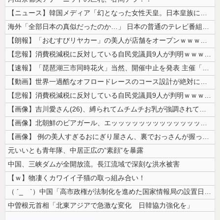
【ニュース】韓国メディア「幻となった女性天皇。日本皇族に韓半島の男の血...
海外「全部日本の真似だったのか…」 日本の普通のテレビ番組が最新SNS...
【朗報】「おむすびリヤカー」の美人が店舗をオープンｗｗｗｗｗｗｗｗｗｗ...
【悲報】消費税減税に反対している自民党議員9人が判明ｗｗｗｗｗｗ
【速報】「琵琶湖三市同時花火」当然、開催中止を発表 主催「今後案内する...
【動画】世界一過酷なオフロードレースのコース設計が絶対におかしい（笑）
【悲報】消費税減税に反対している自民党議員9人が判明ｗｗｗｗｗｗ
【画像】吉川愛さん(26)、縛られてムチムチお乳が強調されてしまう
【画像】北朝鮮のビアガール、エッッッッッッッッッッッッッッッッッ！
【画像】 例の美人すぎるおにぎり屋さん、裏でおっさんが握っていたｗｗｗ...
元いいとも青年隊、中居正広の”素顔”を暴露
中国、三峡ダムが全開放流。長江流域で深刻な洪水被害
【ｗ】物凄くカワイイ子猫の取っ組み合い！
（ ´_ゝ`）中国「高市政権が法制化を進めた国家情報局の設置日が7月3...
中曽根元首相「北東アジアで急激な変化 日韓協力強化を」