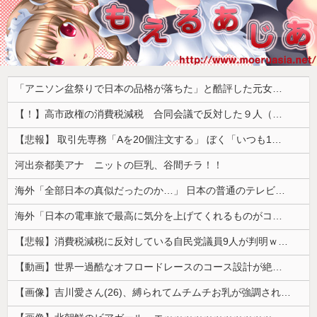
「アニソン盆祭りで日本の品格が落ちた」と酷評した元女優、「あんたが品格を語るのかよ！」と総ツッコミを食らってしまい……
【！】高市政権の消費税減税 合同会議で反対した９人（自民党議員）が晒されてしまうｗｗｗｗｗｗ
【悲報】 取引先専務「Aを20個注文する」 ぼく「いつも1～2個しか使わないけど本当に20であってる？」 取専「あってる」→結果『こう』なったんだが...
河出奈都美アナ ニットの巨乳、谷間チラ！！
海外「全部日本の真似だったのか…」 日本の普通のテレビ番組が最新SNSの数十年先を行っていたと話題に
海外「日本の電車旅で最高に気分を上げてくれるものがコレ！」→「分かるよ、凄くワクワクする・・・！」【海外の反応】
【悲報】消費税減税に反対している自民党議員9人が判明ｗｗｗｗｗｗ
【動画】世界一過酷なオフロードレースのコース設計が絶対におかしい（笑）
【画像】吉川愛さん(26)、縛られてムチムチお乳が強調されてしまう