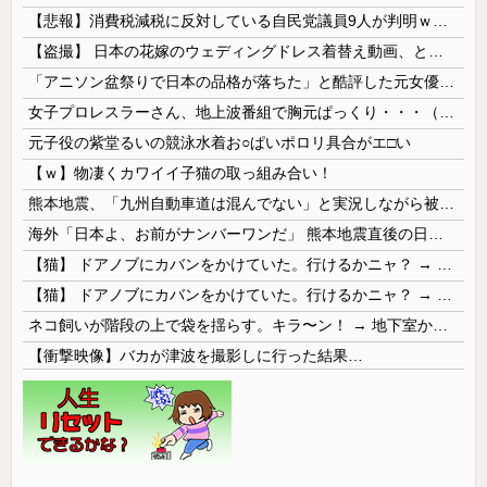
【悲報】消費税減税に反対している自民党議員9人が判明ｗｗｗｗｗｗ
【盗撮】 日本の花嫁のウェディングドレス着替え動画、とんでもない神乳だと海外で話題に
「アニソン盆祭りで日本の品格が落ちた」と酷評した元女優、「あんたが品格を語るのかよ！」と総ツッコミを食らってしまい……
女子プロレスラーさん、地上波番組で胸元ぱっくり・・・（※画像あり）
元子役の紫堂るいの競泳水着お○ぱいポロリ具合がエ□い
【ｗ】物凄くカワイイ子猫の取っ組み合い！
熊本地震、「九州自動車道は混んでない」と実況しながら被災地へ向かう有名アナなどに批判殺到 全国紙記者「最新の状況をいち早く伝えることは報道機関としての責務」「情報を取り上げることには大きな意義がある」
海外「日本よ、お前がナンバーワンだ」 熊本地震直後の日本の対応のスピードに世界が衝撃
【猫】 ドアノブにカバンをかけていた。行けるかニャ？ → 猫はこうなります…
【猫】 ドアノブにカバンをかけていた。行けるかニャ？ → 猫はこうなります…
ネコ飼いが階段の上で袋を揺らす。キラ〜ン！ → 地下室からヤツが現れる…
【衝撃映像】バカが津波を撮影しに行った結果…