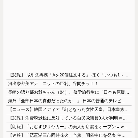
【悲報】 取引先専務「Aを20個注文する」 ぼく「いつも1～2個しか使わないけど本当に20であってる？」 取専「あってる」→結果『こう』なったんだが...
河出奈都美アナ ニットの巨乳、谷間チラ！！
長崎の語り部お爺ちゃん（84）、修学旅行生に「日本も原爆を持たないと負ける」と言われびっくり！ 被団協代表（85）も中学生に「核を持たないで日本...
海外「全部日本の真似だったのか…」 日本の普通のテレビ番組が最新SNSの数十年先を行っていたと話題に
【ニュース】韓国メディア「幻となった女性天皇。日本皇族に韓半島の男の血が入る可能性がゼロに・・・」
【悲報】消費税減税に反対している自民党議員9人が判明ｗｗｗｗｗｗ
【朗報】「おむすびリヤカー」の美人が店舗をオープンｗｗｗｗｗｗｗｗｗｗｗｗ
【速報】「琵琶湖三市同時花火」当然、開催中止を発表 主催「今後案内するので個別返信できません」返金明言なく今後ご案内で終わる