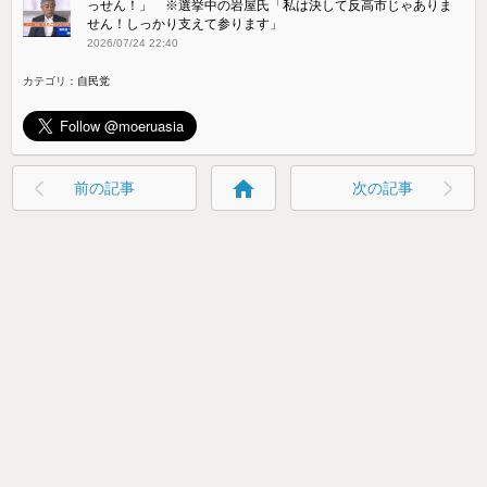
っせん！」 ※選挙中の岩屋氏「私は決して反高市じゃありま
せん！しっかり支えて参ります」
2026/07/24 22:40
カテゴリ：
自民党
home
前の記事
次の記事