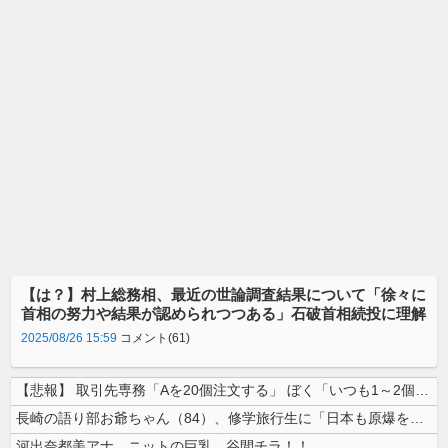
【は？】村上総務相、最近の世論調査結果について「徐々に
首相の努力や結果が認められつつある」石破首相続投に理解
2025/08/26 15:59
コメント(61)
【悲報】 取引先専務「Aを20個注文する」 ぼく「いつも1～2個しか使...
長崎の語り部お爺ちゃん（84）、修学旅行生に「日本も原爆を持たないと負...
河出奈都美アナ ニットの巨乳、谷間チラ！！