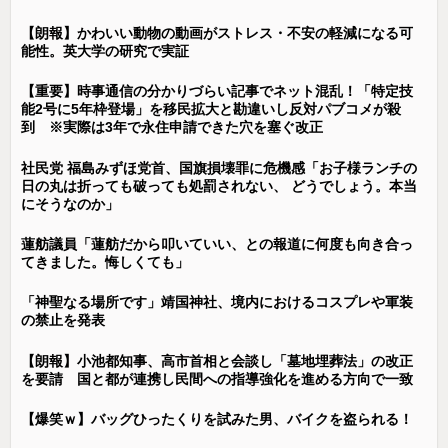
【朗報】かわいい動物の動画がストレス・不安の軽減になる可
能性。英大学の研究で実証
【重要】時事通信の分かりづらい記事でネット混乱！「特定技
能2号に5年枠登場」を移民拡大と勘違いし反対パブコメが殺
到 ※実際は3年で永住申請できた穴を塞ぐ改正
社民党 福島みずほ党首、国旗損壊罪に危機感「お子様ランチの
日の丸は折っても破っても処罰されない、 どうでしょう。本当
にそうなのか」
蓮舫議員「蓮舫だから叩いていい、との報道に何度も向き合っ
てきました。悔しくても」
「神聖なる場所です」靖国神社、境内におけるコスプレや軍装
の禁止を発表
【朗報】小池都知事、高市首相と会談し「墓地埋葬法」の改正
を要請 国と都が連携し民間への指導強化を進める方向で一致
【爆笑ｗ】バッグひったくりを試みた男、バイクを盗られる！