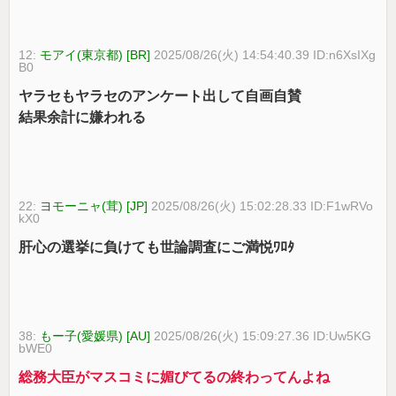
12:
モアイ(東京都) [BR]
2025/08/26(火) 14:54:40.39 ID:n6XsIXg
B0
ヤラセもヤラセのアンケート出して自画自賛
結果余計に嫌われる
22:
ヨモーニャ(茸) [JP]
2025/08/26(火) 15:02:28.33 ID:F1wRVo
kX0
肝心の選挙に負けても世論調査にご満悦ﾜﾛﾀ
38:
もー子(愛媛県) [AU]
2025/08/26(火) 15:09:27.36 ID:Uw5KG
bWE0
総務大臣がマスコミに媚びてるの終わってんよね