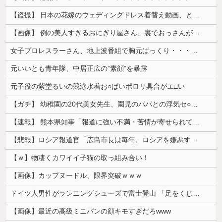
【盗撮】 日本の花嫁のウェディングドレス着替え動画、とんでもない神乳だと海外で話題に
【画像】 例の美人すぎるおにぎり屋さん、裏でおっさんが握っていたｗｗｗｗｗｗｗｗｗｗｗｗｗｗｗｗｗ
女子プロレスラーさん、地上波番組で胸元ぱっくり・・・（※画像あり）
元いいとも青年隊、中居正広の”素顔”を暴露
元子役の紫堂るいの競泳水着お○ぱいポロリ具合がエ□い
【ガチ】 幼稚園の20代美女先生、園児のパパとの浮気セ○クス動画が流出して終わる
【速報】 熊本県知事「報道に強い不満・苦情が寄せられている」→TBSの報道特集がまさにそれな件
【悲報】ロシア報道官「広島市長は毎年、ロシアを嫌悪する『偽りの呪文』を繰り返し、日本人をゾンビ化させている」と主張
【ｗ】物凄くカワイイ子猫の取っ組み合い！
【画像】カップヌードル、限界突破ｗｗｗ
ドイツ人男性がランニングシューズで富士登山 「足をくじいて動けない」
【画像】最近の高級ミニバンの顔キモすぎだろwww