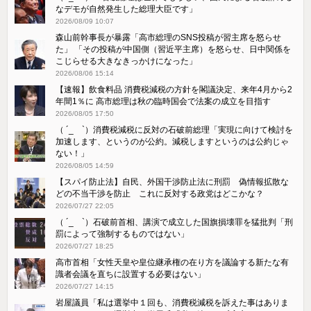
なデモが自然発生した総理大臣です」
2026/08/09 10:07
森山前幹事長が暴露「高市総理のSNS投稿が習主席を怒らせ
た」 「その投稿が中国側（習近平主席）を怒らせ、日中関係を
こじらせる大きなきっかけになった」
2026/08/06 15:14
【速報】飲食料品 消費税減税の方針を閣議決定、来年4月から2
年間1％に 高市総理は秋の臨時国会で法案の成立を目指す
2026/08/05 17:50
（ ´_ゝ`）消費税減税に反対の石破前総理「実現に向けて検討を
加速します、というのが公約。減税しますというのは公約じゃ
ない！」
2026/08/05 14:59
【スパイ防止法】自民、外国干渉防止法に刑罰 偽情報拡散な
どの不当干渉を防止 これに反対する政党はどこかな？
2026/07/27 22:05
（ ´_ゝ`）石破前首相、講演で成立した国旗損壊罪を猛批判「刑
罰によって強制するものではない」
2026/07/27 18:25
高市首相「女性天皇や皇位継承権の在り方を議論する新たな有
識者会議を直ちに設置する必要はない」
2026/07/27 14:15
岩屋議員「私は選挙中１回も、消費税減税を訴えた事はありま