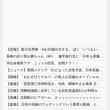
【悲報】 取引先専務「Aを20個注文する」 ぼく「いつも1～2個しか使わないけど本当に20であってる？」 取専「あってる」→結果『こう』なったんだが...
長崎の語り部お爺ちゃん（84）、修学旅行生に「日本も原爆を持たないと負ける」と言われびっくり！ 被団協代表（85）も中学生に「核を持たないで日本...
河出奈都美アナ ニットの巨乳、谷間チラ！！
【ニュース】韓国メディア「幻となった女性天皇。日本皇族に韓半島の男の血が入る可能性がゼロに・・・」
【朗報】「おむすびリヤカー」の美人が店舗をオープンｗｗｗｗｗｗｗｗｗｗｗｗ
【速報】「琵琶湖三市同時花火」当然、開催中止を発表 主催「今後案内するので個別返信できません」返金明言なく今後ご案内で終わる
【悲報】消費税減税に反対している自民党議員9人が判明ｗｗｗｗｗｗ
【画像】北朝鮮のビアガール、エッッッッッッッッッッッッッッッッッ！
【盗撮】 日本の花嫁のウェディングドレス着替え動画、とんでもない神乳だと海外で話題に