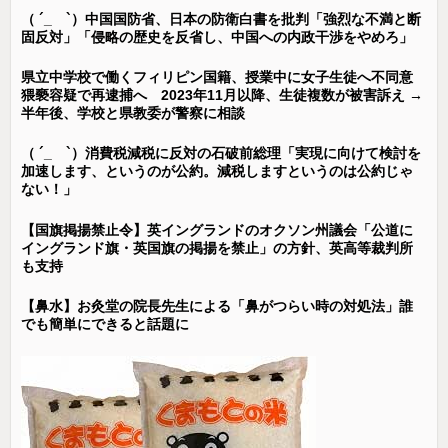
（ ´_ゝ`）中国国防省、日本の防衛白書を批判「強烈な不満と断
固反対」「侵略の歴史を反省し、中国への内政干渉をやめろ」
県立中学校で働くフィリピン国籍、授業中に女子生徒へ不同意
猥褻容疑で再逮捕へ 2023年11月以降、生徒複数が被害訴え →
半年後、学校と県教委が警察に相談
（ ´_ゝ`）消費税減税に反対の石破前総理「実現に向けて検討を
加速します、というのが公約。減税しますというのは公約じゃ
ない！」
【国旗掲揚禁止令】英イングランドのオクソン州議会「公道に
イングランド旗・英国旗の掲揚を禁止」の方針、英高等裁判所
も支持
【鼻水】お灸堂の院長先生による「鼻がつらい時の対処法」誰
でも簡単にできると話題に