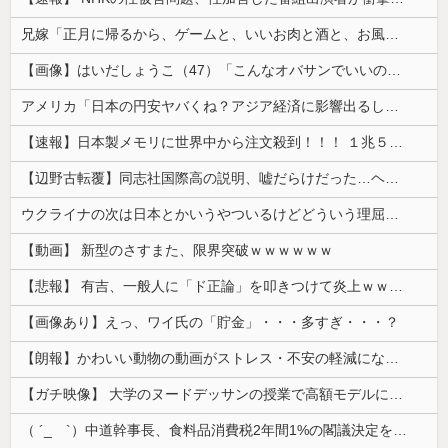
兄嫁「正月に帰るから、ゲームと、いいお肉と酒と、お風呂グッズの準備しとけよ」寝起きの私「知るかボケ」兄嫁「キィィィィー！！！！」私「あ…」
【画像】はいだしょうこ（47）「こんなオバサンでいいの…？」
アメリカ「日本の円安ヤバくね？アジア経済に影響出るし。」
【速報】日本製メモリに世界中から注文殺到！！！ １兆５０００億円で工場増築へ
【辺野古転覆】同志社国際高の説明、嘘だらけだった…ヘリ基地反対協議会の虚偽説明も判明してネット民の怒り爆発
ウクライナの次は日本とかいうやついるけどどういう理屈なの？
【動画】 新型のさすまた、限界突破ｗｗｗｗｗｗ
【悲報】 有吉、一般人に「ド正論」を叩きつけて炎上ｗｗｗｗｗｗｗｗ
【画像あり】えっ、ワイ氏の「貯金」・・・多すぎ・・・？
【朗報】かわいい動物の動画がストレス・不安の軽減になる可能性。英大学の研究で実証
【ガチ映像】 大学のヌードデッサンの授業で高額モデルに依頼したら○○○が凄すぎた動画、お前らの想像の20倍は凄い
（ ´_ゝ`）中道幹事長、食料品消費税2年間1%の閣議決定を批判 → 記者「中道改革連合は食料品消費税ゼロを公約に掲げていたが？」→ 階猛氏「