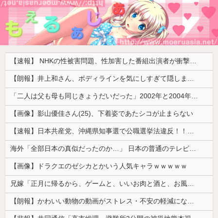
【速報】 NHKの性被害問題、性加害した番組出演者が衝撃告白！
【朗報】井上和さん、ボディラインを気にしすぎて隠しまくってしまう
「二人は父も母も同じきょうだいだった」2002年と2004年、別々に養子に迎えられた男の子と女の子が受けたDNA検査
【画像】影山優佳さん(25)、下着姿であたシコが止まらない
【速報】日本共産党、沖縄県知事選で公職選挙法違反！！！ 110番通報されても辞全くめない件
海外「全部日本の真似だったのか…」 日本の普通のテレビ番組が最新SNSの数十年先を行っていたと話題に
【画像】ドラクエのゼシカとかいう人気キャラｗｗｗｗｗ
兄嫁「正月に帰るから、ゲームと、いいお肉と酒と、お風呂グッズの準備しとけよ」寝起きの私「知るかボケ」兄嫁「キィィィィー！！！！」私「あ…」
【朗報】かわいい動物の動画がストレス・不安の軽減になる可能性。英大学の研究で実証