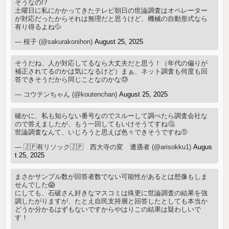
そうなの!?
土曜日に私にかかってきたテレビ朝日の世論調査はオペレーター
が対応だったからそれは無理だと思うけど、機械の自動形式なら
有り得るよね💦
— 桜子 (@sakurakonihon)
August 25, 2025
そうだね、人が対応してるなら大丈夫だと思う！（年代の偏りが
補正されてるのかは気になるけど）まぁ、ネット調査も何度も回
答できそうだから同じことなのかな😓
— コウテンちゃん (@koutenchan)
August 25, 2025
確かに、私も知らない番号なのでスルーして調べたら調査会社な
ので答えましたが、もう一回してもいけそうてすね🤔
世論調査なんて、いじろうと思えば色々できそうですね🤨
— 🇯🇵有リソック🇯🇵 西大寺の変 遭遇者 (@arisokku1)
Augus
t 25, 2025
まさかサンプル数が回答者数でない可能性があるとは想像もしま
せんでした😱
にしても、石破さん好きなマスコミは殊更に世論調査の結果を強
調したがりますが、たとえ自民支持層と回答したとしても本当か
どうか分かるはずもないですからやはりこの結果は疑わしいで
す！