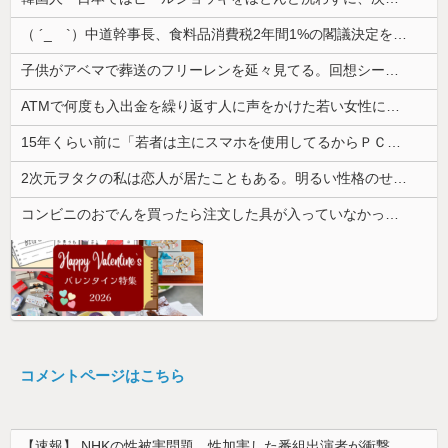
（ ´_ゝ`）中道幹事長、食料品消費税2年間1%の閣議決定を批判 → 記者「中道改革連合は食料品消費税ゼロを公約に掲げていたが？」→ 階猛氏「
子供がアベマで葬送のフリーレンを延々見てる。回想シーンばかりだけどこれは尺稼ぎなの？
ATMで何度も入出金を繰り返す人に声をかけた若い女性にモヤっとする。若い人ってそんな余裕ないのかな？
15年くらい前に「若者は主にスマホを使用してるからＰＣに疎い子が多い」って言われてたけど今はどう？
2次元ヲタクの私は恋人が居たこともある。明るい性格のせいか「貴女はヲタクじゃない、私達とは生きている世界が違う」といつも言われる
コンビニのおでんを買ったら注文した具が入っていなかった。尋常でなくムカついたので店員に...
コメントページはこちら
【速報】 NHKの性被害問題、性加害した番組出演者が衝撃告白！