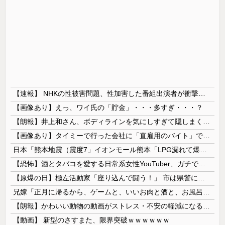
【速報】 NHKの性被害問題、性加害した番組出演者が衝撃告白！
【画像あり】えっ、ワイ氏の「貯金」・・・多すぎ・・・？
【朗報】井上和さん、ボディラインを気にしすぎて隠しまくってしまう
【画像あり】タイミーで行った会社に「直雇用のバイト」で行った結果ｗｗｗｗｗ
日本「熊本地震（震度7」イオンモール熊本「LPG漏れて爆発（液化石油ｶﾞｽ」日本「爆発で火災が吹き飛ぶ（爆轟発生説」ハビタ「遺族説明の虚偽を認め...
【恐怖】酒とタバコを愛する日常系女性YouTuber、ガチで体が終わる・・・
【原爆の日】極左活動家「座り込んで闘う！」 市は県警に排除を要請、広島県警は「威力業務妨害行為に当たると通告」一瞬で全員排除
兄嫁「正月に帰るから、ゲームと、いいお肉と酒と、お風呂グッズの準備しとけよ」寝起きの私「知るかボケ」兄嫁「キィィィィー！！！！」私「あ…」
【朗報】かわいい動物の動画がストレス・不安の軽減になる可能性。英大学の研究で実証
【動画】 新型のさすまた、限界突破ｗｗｗｗｗｗ