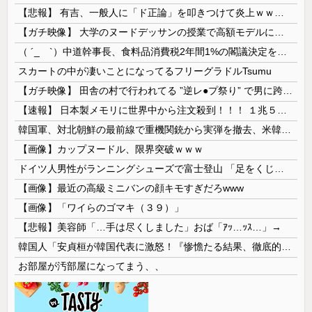
【悲報】 有吉、一般人に「ド正論」を叩きつけて炎上ｗｗｗｗｗｗｗｗ
【ガチ映像】 大学のヌードデッサンの授業で高額モデルに依頼したら○○○が凄すぎた動画、お前らの想像の20倍は凄い
（ ´_ゝ`）中道幹事長、食料品消費税2年間1%の閣議決定を批判 → 記者「中道改革連合は食料品消費税ゼロを公約に掲げていたが？」→ 階猛氏「
スカートの中が凄いことになってるフリーグラドルTsumu
【ガチ映像】 田舎の村で行われてる ”逆レ●プ祭り” で男に跨って無理矢理チ●コを挿入する女の動画がエ□すぎる…
【速報】 日本製メモリに世界中から注文殺到！！！ １兆５０００億円で工場増築へ
韓国軍、対北朝鮮の最前線で重機関銃から実弾を撤去、米韓合同演習では米軍の無人機を「北朝鮮の侵入だ！」と迎撃一歩手前まで……ゆるんでるなぁ
【画像】カップヌードル、限界突破ｗｗｗ
ドイツ人男性がランニングシューズで富士登山 「足をくじいて動けない」
【画像】最近の高級ミニバンの顔キモすぎだろwww
【画像】「ワイらのゴマキ（３９）」
【悲報】美容師「…手は尽くしました」おば「ｱｯ…ｯｽ…」→
韓国人「安貞桓が韓国代表に激怒！『惨憺たる結果、徹底的な刷新が必要だ』と監督や協会を痛烈批判」
お部屋が汚部屋になってまう、、