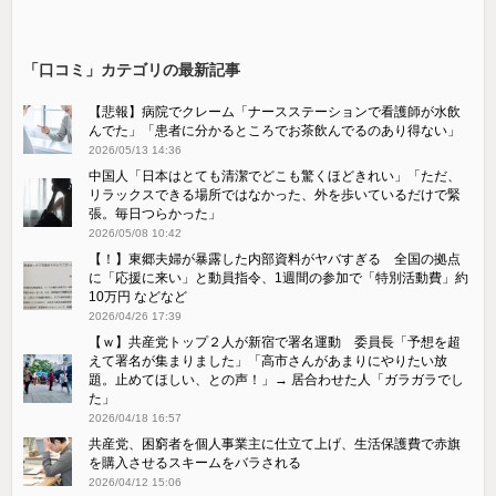
「口コミ」カテゴリの最新記事
【悲報】病院でクレーム「ナースステーションで看護師が水飲
んでた」「患者に分かるところでお茶飲んでるのあり得ない」
2026/05/13 14:36
中国人「日本はとても清潔でどこも驚くほどきれい」「ただ、
リラックスできる場所ではなかった、外を歩いているだけで緊
張。毎日つらかった」
2026/05/08 10:42
【！】東郷夫婦が暴露した内部資料がヤバすぎる 全国の拠点
に「応援に来い」と動員指令、1週間の参加で「特別活動費」約
10万円 などなど
2026/04/26 17:39
【ｗ】共産党トップ２人が新宿で署名運動 委員長「予想を超
えて署名が集まりました」「高市さんがあまりにやりたい放
題。止めてほしい、との声！」→ 居合わせた人「ガラガラでし
た」
2026/04/18 16:57
共産党、困窮者を個人事業主に仕立て上げ、生活保護費で赤旗
を購入させるスキームをバラされる
2026/04/12 15:06