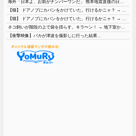
海外「日本よ、お前がナンバーワンだ」 熊本地震直後の日本の対応のスピードに世界が衝撃
【猫】 ドアノブにカバンをかけていた。行けるかニャ？ → 猫はこうなります…
【猫】 ドアノブにカバンをかけていた。行けるかニャ？ → 猫はこうなります…
ネコ飼いが階段の上で袋を揺らす。キラ〜ン！ → 地下室からヤツが現れる…
【衝撃映像】バカが津波を撮影しに行った結果…