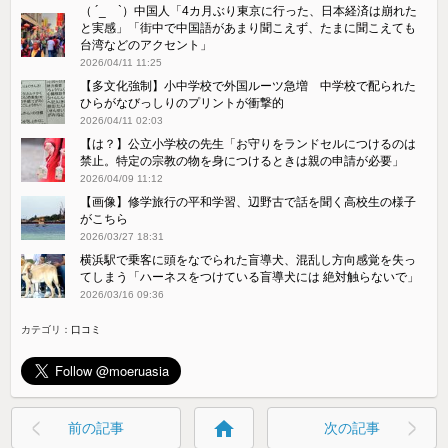
（ ´_ゝ`）中国人「4カ月ぶり東京に行った、日本経済は崩れた
と実感」「街中で中国語があまり聞こえず、たまに聞こえても
台湾などのアクセント」
2026/04/11 11:25
【多文化強制】小中学校で外国ルーツ急増 中学校で配られた
ひらがなびっしりのプリントが衝撃的
2026/04/11 02:03
【は？】公立小学校の先生「お守りをランドセルにつけるのは
禁止。特定の宗教の物を身につけるときは親の申請が必要」
2026/04/09 11:12
【画像】修学旅行の平和学習、辺野古で話を聞く高校生の様子
がこちら
2026/03/27 18:31
横浜駅で乗客に頭をなでられた盲導犬、混乱し方向感覚を失っ
てしまう「ハーネスをつけている盲導犬には 絶対触らないで」
2026/03/16 09:36
カテゴリ：
口コミ
home
前の記事
次の記事