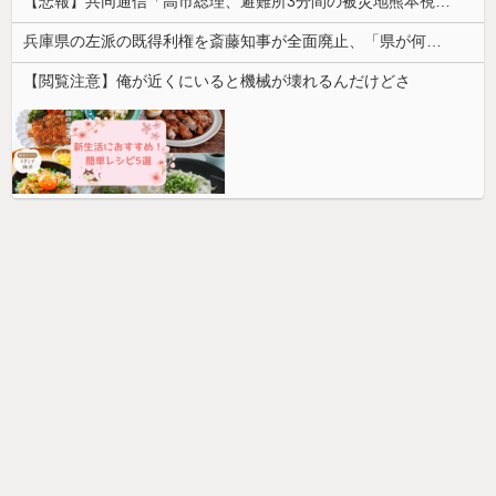
【悲報】共同通信「高市総理、避難所3分間の被災地熊本視察動画に批判！」 → 内閣報道官「避難所視察は51分間！大変な状況の中で、1時間近く受け入れていただき、感謝！」
兵庫県の左派の既得利権を斎藤知事が全面廃止、「県が何をするねん？」と存在意義そのものが不明で……
【閲覧注意】俺が近くにいると機械が壊れるんだけどさ