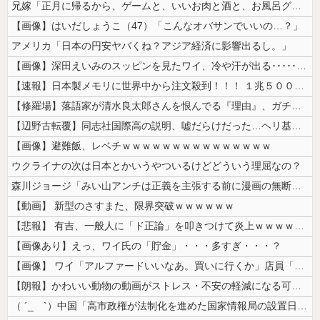
兄嫁「正月に帰るから、ゲームと、いいお肉と酒と、お風呂グッズの準備しと...
【画像】はいだしょうこ（47）「こんなオバサンでいいの…？」
アメリカ「日本の円安ヤバくね？アジア経済に影響出るし。」
【画像】深田えいみのスッピンを見たワイ、冷や汗が出る････････...
【速報】日本製メモリに世界中から注文殺到！！！ １兆５０００億円で工場...
【修羅場】落語家が清水良太郎さんを恨んでる『理由』、ガチでヤバイ・・・...
【辺野古転覆】同志社国際高の説明、嘘だらけだった…ヘリ基地反対協議会の...
【画像】避難飯、レベチｗｗｗｗｗｗｗｗｗｗｗｗｗｗｗ
ウクライナの次は日本とかいうやついるけどどういう理屈なの？
森川ジョージ「みい山アンチは正義を主張する前に漫画の無断転載をやめろよ...
【動画】 新型のさすまた、限界突破ｗｗｗｗｗｗ
【悲報】 有吉、一般人に「ド正論」を叩きつけて炎上ｗｗｗｗｗｗｗｗ
【画像あり】えっ、ワイ氏の「貯金」・・・多すぎ・・・？
【画像】 ワイ「アルファードいいなあ。買いに行くか」店員「ほいっ見積も...
【朗報】かわいい動物の動画がストレス・不安の軽減になる可能性。英大学の...
（ ´_ゝ`）中国「高市政権が法制化を進めた国家情報局の設置日が7月3...