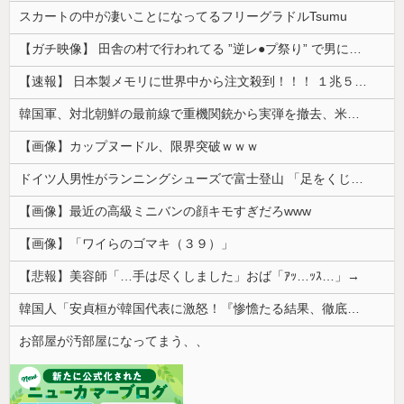
スカートの中が凄いことになってるフリーグラドルTsumu
【ガチ映像】 田舎の村で行われてる ”逆レ●プ祭り” で男に跨って無理矢理チ●コを挿入する女の動画がエ□すぎる…
【速報】 日本製メモリに世界中から注文殺到！！！ １兆５０００億円で工場増築へ
韓国軍、対北朝鮮の最前線で重機関銃から実弾を撤去、米韓合同演習では米軍の無人機を「北朝鮮の侵入だ！」と迎撃一歩手前まで……ゆるんでるなぁ
【画像】カップヌードル、限界突破ｗｗｗ
ドイツ人男性がランニングシューズで富士登山 「足をくじいて動けない」
【画像】最近の高級ミニバンの顔キモすぎだろwww
【画像】「ワイらのゴマキ（３９）」
【悲報】美容師「…手は尽くしました」おば「ｱｯ…ｯｽ…」→
韓国人「安貞桓が韓国代表に激怒！『惨憺たる結果、徹底的な刷新が必要だ』と監督や協会を痛烈批判」
お部屋が汚部屋になってまう、、