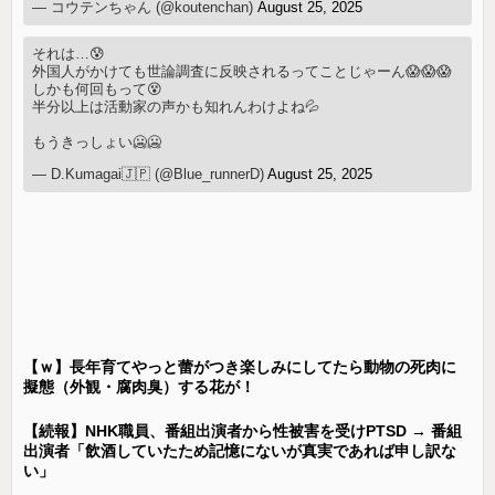
— コウテンちゃん (@koutenchan)
August 25, 2025
それは…😰
外国人がかけても世論調査に反映されるってことじゃーん😱😱😱
しかも何回もって😵
半分以上は活動家の声かも知れんわけよね💦
もうきっしょい🥶🥶
— D.Kumagai🇯🇵 (@Blue_runnerD)
August 25, 2025
【ｗ】長年育てやっと蕾がつき楽しみにしてたら動物の死肉に
擬態（外観・腐肉臭）する花が！
【続報】NHK職員、番組出演者から性被害を受けPTSD → 番組
出演者「飲酒していたため記憶にないが真実であれば申し訳な
い」