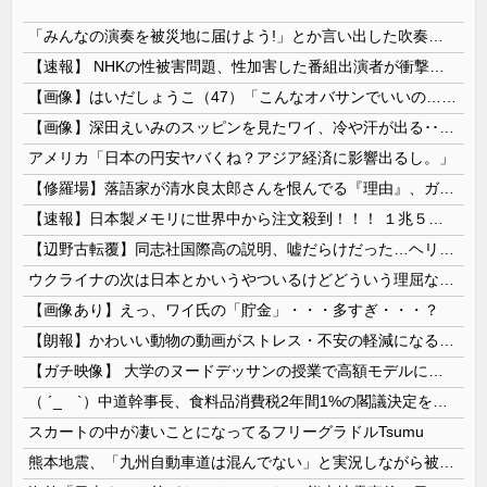
「みんなの演奏を被災地に届けよう!」とか言い出した吹奏楽部の顧問、だが泊まる場所やご飯は現地のお寺とかホテルとか……
【速報】 NHKの性被害問題、性加害した番組出演者が衝撃告白！
【画像】はいだしょうこ（47）「こんなオバサンでいいの…？」
【画像】深田えいみのスッピンを見たワイ、冷や汗が出る････････！
アメリカ「日本の円安ヤバくね？アジア経済に影響出るし。」
【修羅場】落語家が清水良太郎さんを恨んでる『理由』、ガチでヤバイ・・・・・
【速報】日本製メモリに世界中から注文殺到！！！ １兆５０００億円で工場増築へ
【辺野古転覆】同志社国際高の説明、嘘だらけだった…ヘリ基地反対協議会の虚偽説明も判明してネット民の怒り爆発
ウクライナの次は日本とかいうやついるけどどういう理屈なの？
【画像あり】えっ、ワイ氏の「貯金」・・・多すぎ・・・？
【朗報】かわいい動物の動画がストレス・不安の軽減になる可能性。英大学の研究で実証
【ガチ映像】 大学のヌードデッサンの授業で高額モデルに依頼したら○○○が凄すぎた動画、お前らの想像の20倍は凄い
（ ´_ゝ`）中道幹事長、食料品消費税2年間1%の閣議決定を批判 → 記者「中道改革連合は食料品消費税ゼロを公約に掲げていたが？」→ 階猛氏「
スカートの中が凄いことになってるフリーグラドルTsumu
熊本地震、「九州自動車道は混んでない」と実況しながら被災地へ向かう有名アナなどに批判殺到 全国紙記者「最新の状況をいち早く伝えることは報道機関としての責務」「情報を取り上げることには大きな意義がある」