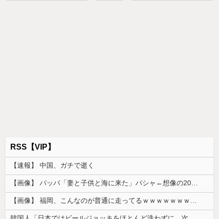
RSS【VIP】
【速報】 中国、ガチで逝く
【画像】 パッパ「妻と子供と海に来た」パシャ←想像の200倍は神々しくて草
【画像】 福岡、こんなのが普通に走ってるｗｗｗｗｗｗｗｗｗｗｗｗｗｗｗｗｗｗｗｗｗｗｗｗｗｗｗｗｗｗｗｗｗｗｗｗｗｗｗｗ
韓国人「日本ではビールジョッキをほとんど洗わずに、次の客に出すんだ！ これが証拠の映像だ!!」……あー、なるほどですねー。韓国には「アレ」がな...