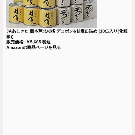
JAあしきた 熊本芦北柑橘 デコポン&甘夏缶詰め (10缶入り(化粧
箱))
販売価格: ￥5,665 税込
Amazonの商品ページを見る