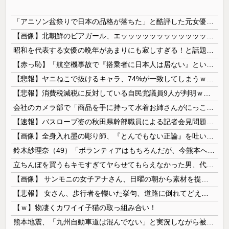
「アニソン盆祭りで日本の品格が落ちた」と酷評した元女優、「あんたが品格を語るのかよ！」と総ツッコミを食らってしまい……
【画像】北朝鮮のビアガール、エッッッッッッッッッッッッッッッッッ！
昭和を代表する女優の晩年があまりにも寂しすぎる！と話題に、自身の子供を餓死する寸前までネグレクトした挙句……
【赤っ恥】「航空機事故で『搭乗者に日本人は居ない』という発表は嫌い。人間として同じ価値だと思う」→ツッコミ殺到も「自分が気に入らないと思った」と...
【悲報】ヤニねこで抜けるキャラ、74%が一致してしまうｗｗｗｗｗ
【悲報】消費税減税に反対している自民党議員9人が判明ｗｗｗｗｗｗ
会社のカメラ部で「商品を手に持って水着お姉さんがにっこり」を撮影、だがお姉さんは素人アルバイトで親バレした結果……
【速報】バスローブ姿の秋田県幹部職員による記者会見問題、ラブホテルからの参加だと特定「体調が優れなかったため...」とは何だったのか
【画像】全身入れ墨の彫り師、『とんでもない正論』を吐いて30万再生されてしまうｗｗｗｗｗｗｗ
鈴木紗理奈（49）「ボランティアはもちろんだが、今熊本へ旅行に行くことも支援になる」
立ちんぼを買うもキモすぎてヤらせてもらえなかった男、代わりの足コキでまさかの大量身寸米青ｗｗｗ
【画像】 サンモニの女子アナさん、日曜の朝から素材を提供してしまう
【悲報】 女さん、歩行者を轢いた挙句、道路に倒れてどえらいことになってしまうw w w w w w w
【ｗ】物凄くカワイイ子猫の取っ組み合い！
熊本地震、「九州自動車道は混んでない」と実況しながら被災地へ向かう有名アナなどに批判殺到 全国紙記者「最新の状況をいち早く伝えることは報道機関としての責務」「情報を取り上げることには大きな意義がある」