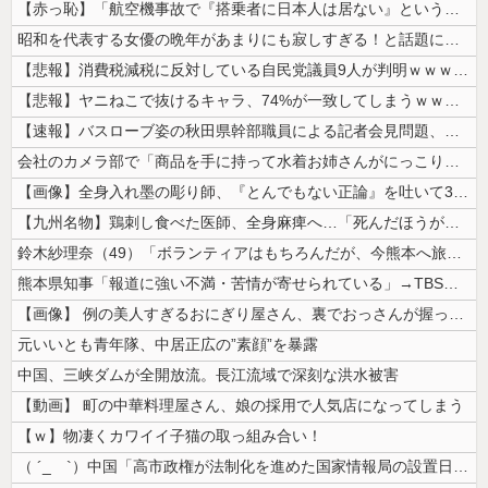
【赤っ恥】「航空機事故で『搭乗者に日本人は居ない』という発表は嫌い。人...
昭和を代表する女優の晩年があまりにも寂しすぎる！と話題に、自身の子供を...
【悲報】消費税減税に反対している自民党議員9人が判明ｗｗｗｗｗｗ
【悲報】ヤニねこで抜けるキャラ、74%が一致してしまうｗｗｗｗｗ
【速報】バスローブ姿の秋田県幹部職員による記者会見問題、ラブホテルから...
会社のカメラ部で「商品を手に持って水着お姉さんがにっこり」を撮影、だが...
【画像】全身入れ墨の彫り師、『とんでもない正論』を吐いて30万再生され...
【九州名物】鶏刺し食べた医師、全身麻痺へ…「死んだほうが良かったと思っ...
鈴木紗理奈（49）「ボランティアはもちろんだが、今熊本へ旅行に行くこと...
熊本県知事「報道に強い不満・苦情が寄せられている」→TBSの報道特集が...
【画像】 例の美人すぎるおにぎり屋さん、裏でおっさんが握っていたｗｗｗ...
元いいとも青年隊、中居正広の”素顔”を暴露
中国、三峡ダムが全開放流。長江流域で深刻な洪水被害
【動画】 町の中華料理屋さん、娘の採用で人気店になってしまう
【ｗ】物凄くカワイイ子猫の取っ組み合い！
（ ´_ゝ`）中国「高市政権が法制化を進めた国家情報局の設置日が7月3...