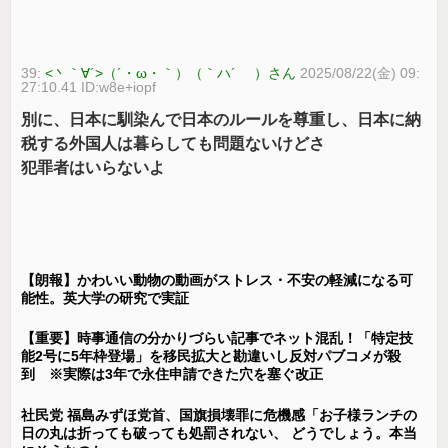
39:
<丶｀∀´>（´・ω・｀）（｀ハ´ ）さん
2025/08/22(金) 09:
27:10.41 ID:w8e+iopf
別に、日本に馴染んで日本のルールを尊重し、日本に納
税する外国人は暮らしても問題ないけどさ
犯罪者はいらないよ
【朗報】かわいい動物の動画がストレス・不安の軽減になる可
能性。英大学の研究で実証
【重要】時事通信の分かりづらい記事でネット混乱！「特定技
能2号に5年枠登場」を移民拡大と勘違いし反対パブコメが殺
到 ※実際は3年で永住申請できた穴を塞ぐ改正
社民党 福島みずほ党首、国旗損壊罪に危機感「お子様ランチの
日の丸は折っても破っても処罰されない、 どうでしょう。本当