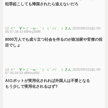
犯罪起こしても帰国されたら追えないだろ
12:
<丶｀∀´>（´・ω・｀）（｀ハ´ ）さん
2025/08/22(金) 09:
05:57.38 ID:68Hrq3WR
8000万人でも成り立つ社会を作るのが政治家や官僚の役
目でしょ
14:
<丶｀∀´>（´・ω・｀）（｀ハ´ ）さん
2025/08/22(金) 09:
07:35.04 ID:dBHnoR6/
AIロボットが実用化されれば外国人は不要となる
もう少しで実用化されるはず?