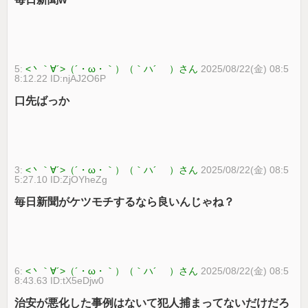
5:
<丶｀∀´>（´・ω・｀）（｀ハ´ ）さん
2025/08/22(金) 08:5
8:12.22 ID:njAJ2O6P
口先ばっか
3:
<丶｀∀´>（´・ω・｀）（｀ハ´ ）さん
2025/08/22(金) 08:5
5:27.10 ID:ZjOYheZg
毎日新聞がケツモチするなら良いんじゃね？
6:
<丶｀∀´>（´・ω・｀）（｀ハ´ ）さん
2025/08/22(金) 08:5
8:43.63 ID:tX5eDjw0
治安が悪化した事例はないて犯人捕まってないだけだろ