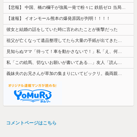
【悲報】 中国、橋の欄干が強風一発で粉々に 鉄筋ゼロ 当局「接着剤でくっつけただけ」「正常で、品質問題はない」
【速報】 イオンモール熊本の爆発原因が判明！！！！
彼女と結婚の話をしていた時に言われたことが衝撃だった
祖父が亡くなって遺品整理してたら大量の手紙が出てきた。全部同じ女性で祖父と恋愛関係だったっぽい
見知らぬママ「待って！車を動かさないで！」私「え、何があったの！？」→慌てて降りると園長先生が激怒していて…
私「この絵馬、切ないお願いが書いてある…」友人「読んでみて」→有名神社で見つけた願い事の内容に、思わず神様も困るだろうと思ってしまい…
義妹夫のお兄さんが草加の集まりにいてビックリ。義両親は新興宗教大嫌いな人たちなのに...
コメントページはこちら