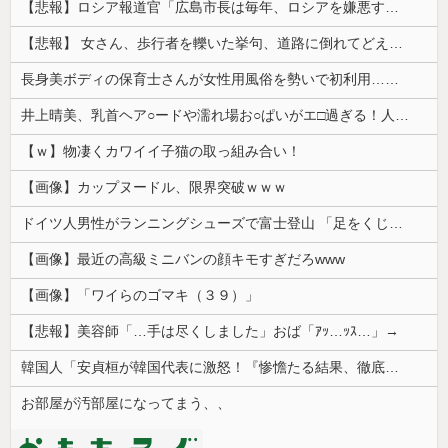
【悲報】ロシア報道官「広島市長は毎年、ロシアを嫌悪する『偽りの呪文』を繰り返し、日本人をゾンビ化させている」と主張
【悲報】 女さん、歩行者を轢いた挙句、道路に倒れてどえらいことになってしまうw w w w w w w
長身美ボディの保育士さんが女性用風俗を勢いで初利用…子供に絶対見せられないメスの顔でイキまくり。
井上晴美、乳首ヘア○ードや濡れ場お○ぱいがエ□過ぎる！人生最後のラスト写真集、最高！！
【ｗ】物凄くカワイイ子猫の取っ組み合い！
【画像】カップヌードル、限界突破ｗｗｗ
ドイツ人男性がランニングシューズで富士登山 「足をくじいて動けない」
【画像】最近の高級ミニバンの顔キモすぎだろwww
【画像】「ワイらのゴマキ（３９）」
【悲報】美容師「…手は尽くしました」おば「ｱｯ…ｯｽ…」→
韓国人「安貞桓が韓国代表に激怒！『惨憺たる結果、徹底的な刷新が必要だ』と監督や協会を痛烈批判」
お部屋が汚部屋になってまう、、