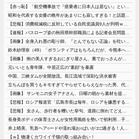
【赤っ恥】「航空機事故で『搭乗者に日本人は居ない』という発表は嫌い。人間として同じ価値だと思う」→ツッコミ殺到も「自分が気に入らないと思った」と...
昭和を代表する女優の晩年があまりにも寂しすぎる！と話題に、自身の子供を餓死する寸前までネグレクトした挙句……
【悲報】消費税減税に反対している自民党議員9人が判明ｗｗｗｗｗｗ
【速報】バスローブ姿の秋田県幹部職員による記者会見問題、ラブホテルからの参加だと特定「体調が優れなかったため...」とは何だったのか
【画像】全身入れ墨の彫り師、『とんでもない正論』を吐いて30万再生されてしまうｗｗｗｗｗｗｗ
鈴木紗理奈（49）「ボランティアはもちろんだが、今熊本へ旅行に行くことも支援になる」
【画像】 例の美人すぎるおにぎり屋さん、裏でおっさんが握っていたｗｗｗｗｗｗｗｗｗｗｗｗｗｗｗｗｗ
元いいとも青年隊、中居正広の”素顔”を暴露
中国、三峡ダムが全開放流。長江流域で深刻な洪水被害
立ちんぼを買うもキモすぎてヤらせてもらえなかった男、代わりの足コキでまさかの大量身寸米青ｗｗｗ
【画像】 サンモニの女子アナさん、日曜の朝から素材を提供してしまう
【悲報】ロシア報道官「広島市長は毎年、ロシアを嫌悪する『偽りの呪文』を繰り返し、日本人をゾンビ化させている」と主張
【悲報】 女さん、歩行者を轢いた挙句、道路に倒れてどえらいことになってしまうw w w w w w w
長身美ボディの保育士さんが女性用風俗を勢いで初利用…子供に絶対見せられないメスの顔でイキまくり。
井上晴美、乳首ヘア○ードや濡れ場お○ぱいがエ□過ぎる！人生最後のラスト写真集、最高！！
【ｗ】物凄くカワイイ子猫の取っ組み合い！