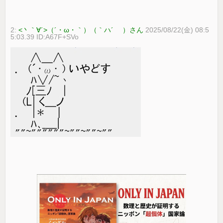
2:
<丶｀∀´>（´・ω・｀）（｀ハ´ ）さん
2025/08/22(金) 08:5
5:03.39 ID:A67F+SVo