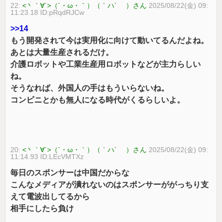
22:
<丶｀∀´>（´・ω・｀）（｀ハ´ ）さん
2025/08/22(金) 09:
11:23.18 ID:pRqdRJCw
>>14
もう開発されて今は実用化に向けて動いてるんだよね。
あとは大量生産されるだけ。
介護ロボットや工業生産用ロボットなどが主力らしい
ね。
そうなれば、外国人の手はもういらないね。
コンビニとかも無人になる時代がくるらしいよ。
20:
<丶｀∀´>（´・ω・｀）（｀ハ´ ）さん
2025/08/22(金) 09:
11:14.93 ID:LEcVMTXz
毎日のスポンサーは中国だからな
こんなメディアが潰れないのはスポンサーががっちり支
えて電波出してるから
相手にしたら負け