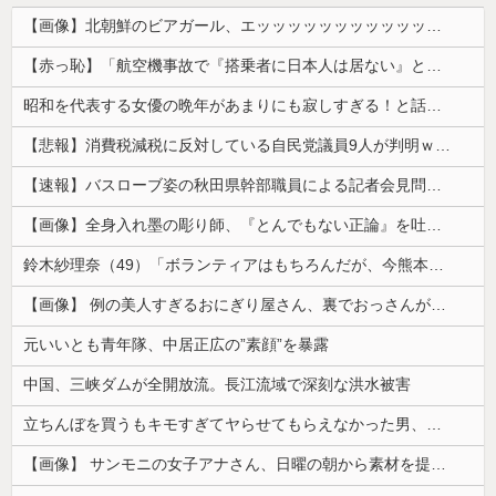
【画像】北朝鮮のビアガール、エッッッッッッッッッッッッッッッッッ！
【赤っ恥】「航空機事故で『搭乗者に日本人は居ない』という発表は嫌い。人間として同じ価値だと思う」→ツッコミ殺到も「自分が気に入らないと思った」と...
昭和を代表する女優の晩年があまりにも寂しすぎる！と話題に、自身の子供を餓死する寸前までネグレクトした挙句……
【悲報】消費税減税に反対している自民党議員9人が判明ｗｗｗｗｗｗ
【速報】バスローブ姿の秋田県幹部職員による記者会見問題、ラブホテルからの参加だと特定「体調が優れなかったため...」とは何だったのか
【画像】全身入れ墨の彫り師、『とんでもない正論』を吐いて30万再生されてしまうｗｗｗｗｗｗｗ
鈴木紗理奈（49）「ボランティアはもちろんだが、今熊本へ旅行に行くことも支援になる」
【画像】 例の美人すぎるおにぎり屋さん、裏でおっさんが握っていたｗｗｗｗｗｗｗｗｗｗｗｗｗｗｗｗｗ
元いいとも青年隊、中居正広の”素顔”を暴露
中国、三峡ダムが全開放流。長江流域で深刻な洪水被害
立ちんぼを買うもキモすぎてヤらせてもらえなかった男、代わりの足コキでまさかの大量身寸米青ｗｗｗ
【画像】 サンモニの女子アナさん、日曜の朝から素材を提供してしまう