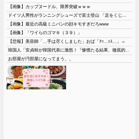
【画像】カップヌードル、限界突破ｗｗｗ
ドイツ人男性がランニングシューズで富士登山 「足をくじいて動けない」
【画像】最近の高級ミニバンの顔キモすぎだろwww
【画像】「ワイらのゴマキ（３９）」
【悲報】美容師「…手は尽くしました」おば「ｱｯ…ｯｽ…」→
韓国人「安貞桓が韓国代表に激怒！『惨憺たる結果、徹底的な刷新が必要だ』と監督や協会を痛烈批判」
お部屋が汚部屋になってまう、、