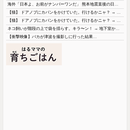
海外「日本よ、お前がナンバーワンだ」 熊本地震直後の日本の対応のスピードに世界が衝撃
【猫】 ドアノブにカバンをかけていた。行けるかニャ？ → 猫はこうなります…
【猫】 ドアノブにカバンをかけていた。行けるかニャ？ → 猫はこうなります…
ネコ飼いが階段の上で袋を揺らす。キラ〜ン！ → 地下室からヤツが現れる…
【衝撃映像】バカが津波を撮影しに行った結果…