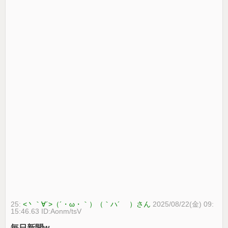
25:
<丶｀∀´>（´・ω・｀）（｀ハ´ ）さん
2025/08/22(金) 09:
15:46.63 ID:Aonm/tsV
毎日新聞w