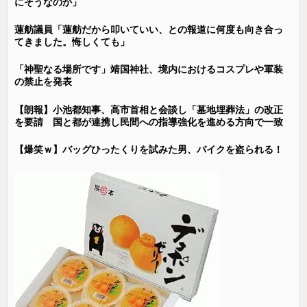
にそうなのか」
蓮舫議員「蓮舫だから叩いていい、との報道に何度も向き合っ
てきました。悔しくても」
「神聖なる場所です」靖国神社、境内におけるコスプレや軍装
の禁止を発表
【朗報】小池都知事、高市首相と会談し「墓地埋葬法」の改正
を要請 国と都が連携し民間への指導強化を進める方向で一致
【爆笑ｗ】バッグひったくりを試みた男、バイクを盗られる！