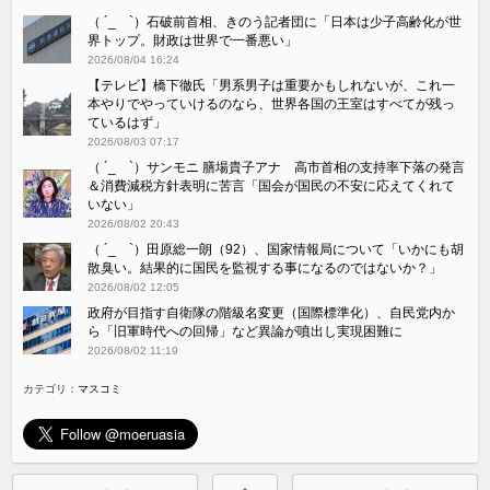
（ ´_ゝ`）石破前首相、きのう記者団に「日本は少子高齢化が世
界トップ。財政は世界で一番悪い」
2026/08/04 16:24
【テレビ】橋下徹氏「男系男子は重要かもしれないが、これ一
本やりでやっていけるのなら、世界各国の王室はすべてが残っ
ているはず」
2026/08/03 07:17
（ ´_ゝ`）サンモニ 膳場貴子アナ 高市首相の支持率下落の発言
＆消費減税方針表明に苦言「国会が国民の不安に応えてくれて
いない」
2026/08/02 20:43
（ ´_ゝ`）田原総一朗（92）、国家情報局について「いかにも胡
散臭い。結果的に国民を監視する事になるのではないか？」
2026/08/02 12:05
政府が目指す自衛隊の階級名変更（国際標準化）、自民党内か
ら「旧軍時代への回帰」など異論が噴出し実現困難に
2026/08/02 11:19
カテゴリ：
マスコミ