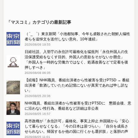
「マスコミ」カテゴリの最新記事
（ ´_ゝ`）東京新聞「小池都知事、今年も虐殺された朝鮮人犠牲
者らを追悼文を送付しない意向。10年連続」
2026/08/08 19:55
日経社説、入管庁の永住許可厳格化を猛批判「永住外国人の生
活保護受給をなくす目的、外国人の意欲をそがないか懸念」
「外国人を一時的な労働力ではなく、処遇改善などで定着を後
押しすべき」
2026/08/08 06:35
【続報】NHK職員、番組出演者から性被害を受けPTSD → 番組
出演者「飲酒していたため記憶にないが真実であれば申し訳な
い」
2026/08/05 20:36
NHK職員、番組出演者から性被害を受けPTSDに 懇親会後、意
に沿わない性行為、番組名など詳細は非公表
2026/08/05 16:57
高市政権が「永住許可」厳格化、事実上抑止 外国籍から「安心
して暮らせなくなる」「今の日本は居づらい」「自分を成長さ
せられない。帰国するか他の国に行くかも選択肢」と落胆の声
2026/08/05 11:01