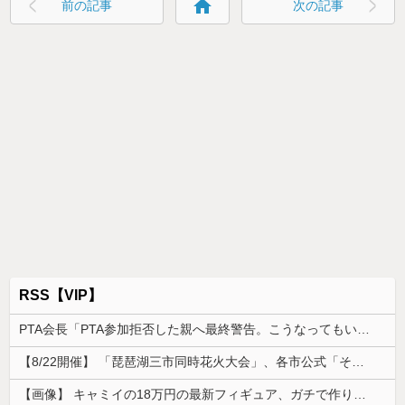
home
前の記事
次の記事
RSS【VIP】
PTA会長「PTA参加拒否した親へ最終警告。こうなってもいい？」
【8/22開催】 「琵琶湖三市同時花火大会」、各市公式「そんな花火大会は存在しない」→ 高価チケットを購入した人達がSNS阿鼻叫喚
【画像】 キャミイの18万円の最新フィギュア、ガチで作り込みがエグすぎる