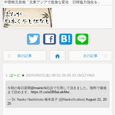
中曽根元首相「北東アジアで急激な変化 日韓協力強化を」
home
前の記事
次の記事
1:
ばーど ★
2025/08/22(金) 08:52:36.05 ID:UbGZYAk5
今朝の毎日新聞
@mainichi
社説で引用して頂きました。無料で最後
まで読めます。
https://t.co/eDB8aLwkMw
…
— Dr. Naoko Hashimoto 橋本直子 (@NaokoScalise)
August 21, 20
25