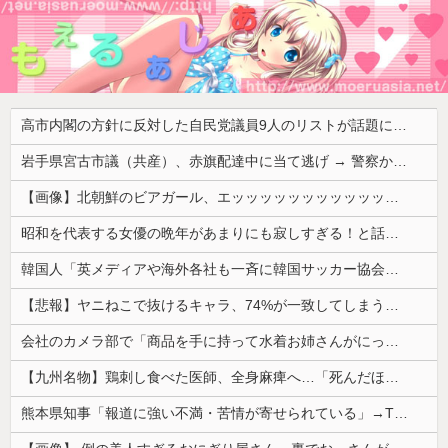
高市内閣の方針に反対した自民党議員9人のリストが話題に、「岩屋はどこへ行った？」との指摘もあるが……
岩手県宮古市議（共産）、赤旗配達中に当て逃げ → 警察から連絡が来て宮古署を訪れ事情聴取
【画像】北朝鮮のビアガール、エッッッッッッッッッッッッッッッッッ！
昭和を代表する女優の晩年があまりにも寂しすぎる！と話題に、自身の子供を餓死する寸前までネグレクトした挙句……
韓国人「英メディアや海外各社も一斉に韓国サッカー協会を巡る過去の不祥事を報道！」→「国際的な信用失墜の危機‥」
【悲報】ヤニねこで抜けるキャラ、74%が一致してしまうｗｗｗｗｗ
会社のカメラ部で「商品を手に持って水着お姉さんがにっこり」を撮影、だがお姉さんは素人アルバイトで親バレした結果……
【九州名物】鶏刺し食べた医師、全身麻痺へ…「死んだほうが良かったと思っていた」
熊本県知事「報道に強い不満・苦情が寄せられている」→TBSの報道特集がまさにそれな件