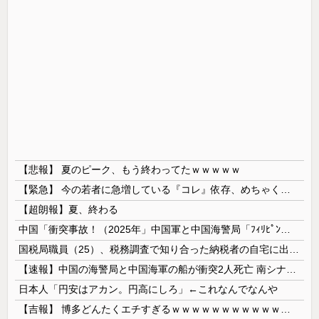
【悲報】 夏のピーク、もう終わってたｗｗｗｗｗ
【緊急】 今の若者に急増している『コレ』依存、めちゃくちゃ深刻な模様w w w w w w w w w w
【超朗報】夏、終わる
中国「衝突事故！（2025年」中国軍と中国海警局「ﾌｨﾘﾋﾟﾝ船の追跡中に衝突！（8/11」中国「2人死亡」中国政府「1年間隠蔽」日本「隠蔽され...
国税局職員（25）、税務調査で知り合った納税者の自宅に出入りしお小遣い1億5000万円頂戴するwww
【速報】中国の海警局と中国海軍の船が衝突2人死亡 南シナ海でフィリピン船を追跡中
日本人「円安はアカン。円高にしろ」←これなんでなんや
【吉報】 博多どんたくエチすぎるｗｗｗｗｗｗｗｗｗｗｗｗｗｗｗ