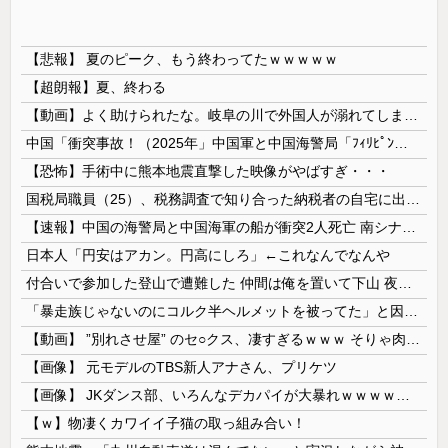
【悲報】 夏のピーク、もう終わってたｗｗｗｗｗ
【超朗報】夏、終わる
【動画】よく助けられたな。岐阜の川で外国人が溺れてしまう事故。
中国「衝突事故！（2025年」中国軍と中国海警局「ﾌｨﾘﾋﾟﾝ船の追跡中に衝突！（8/11」中国「2人死亡」中国政府「1年間隠蔽」日本「隠蔽され...
【恐怖】手術中に熊本地震直撃した映像がやばすぎ・・・
国税局職員（25）、税務調査で知り合った納税者の自宅に出入りしお小遣い1億5000万円頂戴するwww
【速報】中国の海警局と中国海軍の船が衝突2人死亡 南シナ海でフィリピン船を追跡中
日本人「円安はアカン。円高にしろ」←これなんでなんや
付合いで参加した登山で遭難した 仲間は俺を置いて下山 夜を明かす為の風避けの大きめの木を探してる途中で氷漬けの人を見つけて話しかけたが反応せず → 薄れゆく意識の中で俺は…
「暴走族じゃないのにコルク半ヘルメットを被ってた」と因縁つけて暴行 少年らと父親(37)逮捕
【動画】 ”別れさせ屋” のセ○クス、凄すぎるｗｗｗ そりゃ肉便器に堕ちるわｗｗｗ
【画像】 元モデルのTBS新人アナさん、プリケツ
【画像】 JKダンス部、いろんなデカパイが大暴れｗｗｗｗｗｗｗ
【ｗ】物凄くカワイイ子猫の取っ組み合い！