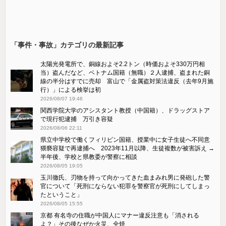
「事件・事故」カテゴリの最新記事
太陽光発電所で、銅線およそ2.2トン（時価およそ330万円相
当）盗んだなど、ベトナム国籍（無職）２人逮捕、盗まれた銅
線の半分はすでに売却 富山で「金属盗対策法違反（去年9月施
行）」による検挙は初
2026/08/07 19:46
関西学院大学のアシスタント教授（中国籍）、ドラッグストア
で現行犯逮捕 万引き容疑
2026/08/06 22:11
県立中学校で働くフィリピン国籍、授業中に女子生徒へ不同意
猥褻容疑で再逮捕へ 2023年11月以降、生徒複数が被害訴え →
半年後、学校と県教委が警察に相談
2026/08/05 19:05
玉川徹氏、刃物を持って向かってきた血まみれ男に発砲した警
官について「死刑にならない犯罪を警察官が死刑にしてしまっ
たということ」
2026/08/05 15:55
京都 有名寺の住職が中国人にマナー違反注意も「消される
よ？」その後なぜか火災、全焼