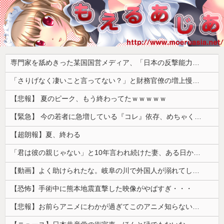
専門家を舐めきった某国国営メディア、「日本の反撃能力が地域を不安定化させている」というストーリーで番組制作を進めようとするも……
「さりげなく凄いこと言ってない？」と財務官僚の増上慢っぷりに衝撃を受ける人が続出、なぜ官僚にすぎない財務省が……
【悲報】 夏のピーク、もう終わってたｗｗｗｗｗ
【緊急】 今の若者に急増している『コレ』依存、めちゃくちゃ深刻な模様w w w w w w w w w w
【超朗報】夏、終わる
「君は彼の親じゃない」と10年言われ続けた妻、ある日から薬の管理も着替えの声かけもやめた
【動画】よく助けられたな。岐阜の川で外国人が溺れてしまう事故。
【恐怖】手術中に熊本地震直撃した映像がやばすぎ・・・
【悲報】お前らアニメにわかが過ぎてこのアニメ知らないｗｗｗｗｗ