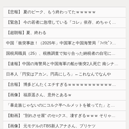
【悲報】 夏のピーク、もう終わってたｗｗｗｗｗ
【緊急】 今の若者に急増している『コレ』依存、めちゃくちゃ深刻な模様w w w w w w w w w w
【超朗報】夏、終わる
中国「衝突事故！（2025年」中国軍と中国海警局「ﾌｨﾘﾋﾟﾝ船の追跡中に衝突！（8/11」中国「2人死亡」中国政府「1年間隠蔽」日本「隠蔽され...
国税局職員（25）、税務調査で知り合った納税者の自宅に出入りしお小遣い1億5000万円頂戴するwww
【速報】中国の海警局と中国海軍の船が衝突2人死亡 南シナ海でフィリピン船を追跡中
日本人「円安はアカン。円高にしろ」←これなんでなんや
【吉報】 博多どんたくエチすぎるｗｗｗｗｗｗｗｗｗｗｗｗｗｗｗ
【画像】 福原遥さん、意外とあるｗ
「暴走族じゃないのにコルク半ヘルメットを被ってた」と因縁つけて暴行 少年らと父親(37)逮捕
【動画】 ”別れさせ屋” のセ○クス、凄すぎるｗｗｗ そりゃ肉便器に堕ちるわｗｗｗ
【画像】 元モデルのTBS新人アナさん、プリケツ