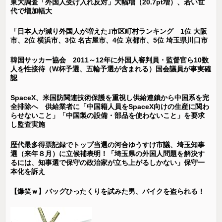
東大調査「外国人受け入れ反対」大幅増（20.7pt増）、若い世
代で増加幅大
「日本人が減り外国人が増えた｣市区町村ランキング 1位 大阪
市、2位 横浜市、3位 名古屋市、4位 京都市、5位 埼玉県川口市
韓国サッカー協会 2011～12年に外国人審判員・監督官ら10数
人を性接待（W杯予選、五輪予選が含まれる）国会議員が事実確
認
SpaceX、米国防関連技術保護を重視し供給連鎖から中国系を完
全排除へ 供給業者に「中国籍人員をSpaceX向けの生産に関わ
らせないこと」「中国製の設備・部品を使わないこと」を要求
し監査実施
歴代最多得票記録でトップ当選の河合ゆうすけ市議、埼玉知事
選（来年８月）に立候補表明！「埼玉県の外国人問題を解決す
るには、知事選で保守の政治家が立ち上がるしかない」保守一
本化を訴え
【爆笑ｗ】バッグひったくりを試みた男、バイクを盗られる！