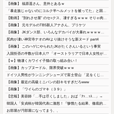
【画像】 福原遥さん、意外とあるｗ
「暴走族じゃないのにコルク半ヘルメットを被ってた」と因縁つけて暴行 少年らと父親(37)逮捕
【動画】 ”別れさせ屋” のセ○クス、凄すぎるｗｗｗ そりゃ肉便器に堕ちるわｗｗｗ
【画像】 元モデルのTBS新人アナさん、プリケツ
【画像】 JKダンス部、いろんなデカパイが大暴れｗｗｗｗｗｗｗ
尻肉が凄い神宮寺ナオのAVより抜けそうな新ヌード part4
【画像】 このハゲにやられたJKがたくさんいるという事実
入国拒否の半数が日本人!? 「オーストラリアで日本人女性が売春」
【ｗ】物凄くカワイイ子猫の取っ組み合い！
【画像】カップヌードル、限界突破ｗｗｗ
ドイツ人男性がランニングシューズで富士登山 「足をくじいて動けない」
【画像】最近の高級ミニバンの顔キモすぎだろwww
【画像】「ワイらのゴマキ（３９）」
【悲報】美容師「…手は尽くしました」おば「ｱｯ…ｯｽ…」→
韓国人「安貞桓が韓国代表に激怒！『惨憺たる結果、徹底的な刷新が必要だ』と監督や協会を痛烈批判」
お部屋が汚部屋になってまう、、