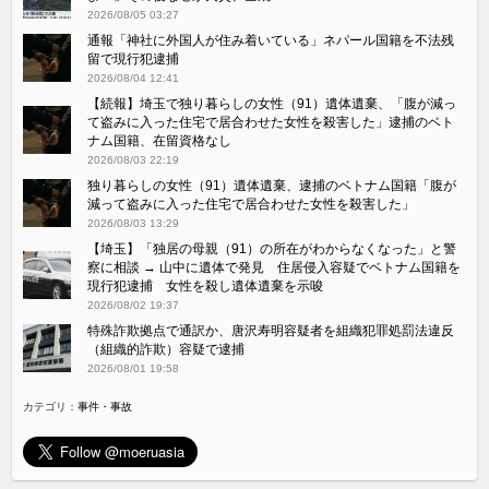
2026/08/05 03:27
通報「神社に外国人が住み着いている」ネパール国籍を不法残
留で現行犯逮捕
2026/08/04 12:41
【続報】埼玉で独り暮らしの女性（91）遺体遺棄、「腹が減っ
て盗みに入った住宅で居合わせた女性を殺害した」逮捕のベト
ナム国籍、在留資格なし
2026/08/03 22:19
独り暮らしの女性（91）遺体遺棄、逮捕のベトナム国籍「腹が
減って盗みに入った住宅で居合わせた女性を殺害した」
2026/08/03 13:29
【埼玉】「独居の母親（91）の所在がわからなくなった」と警
察に相談 → 山中に遺体で発見 住居侵入容疑でベトナム国籍を
現行犯逮捕 女性を殺し遺体遺棄を示唆
2026/08/02 19:37
特殊詐欺拠点で通訳か、唐沢寿明容疑者を組織犯罪処罰法違反
（組織的詐欺）容疑で逮捕
2026/08/01 19:58
カテゴリ：
事件・事故