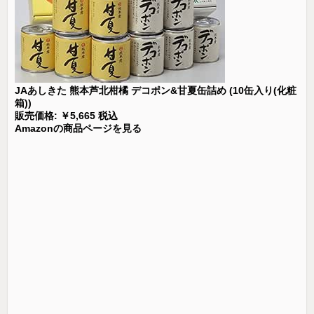
JAあしきた 熊本芦北柑橘 デコポン&甘夏缶詰め (10缶入り(化粧
箱))
販売価格: ￥5,665 税込
Amazonの商品ページを見る