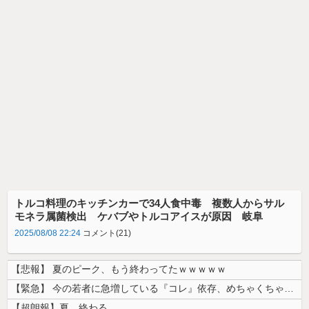
トルコ料理のキッチンカーで34人食中毒 複数人からサル
モネラ属菌検出 ケバブやトルコアイスが原因 岐阜
2025/08/08 22:24
コメント(21)
【悲報】 夏のピーク、もう終わってたｗｗｗｗｗ
【緊急】 今の若者に急増している『コレ』依存、めちゃくちゃ深刻な模様w...
【超朗報】夏、終わる