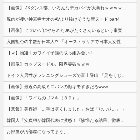
【画像】 JKダンス部、いろんなデカパイが大暴れｗｗｗｗｗｗｗ
尻肉が凄い神宮寺ナオのAVより抜けそうな新ヌード part4
【画像】 このハゲにやられたJKがたくさんいるという事実
入国拒否の半数が日本人!? 「オーストラリアで日本人女性が売春」
【ｗ】物凄くカワイイ子猫の取っ組み合い！
【画像】カップヌードル、限界突破ｗｗｗ
ドイツ人男性がランニングシューズで富士登山 「足をくじいて動けない」
【画像】最近の高級ミニバンの顔キモすぎだろwww
【画像】「ワイらのゴマキ（３９）」
【悲報】美容師「…手は尽くしました」おば「ｱｯ…ｯｽ…」→
韓国人「安貞桓が韓国代表に激怒！『惨憺たる結果、徹底的な刷新が必要だ』と監督や協会を痛烈批判」
お部屋が汚部屋になってまう、、