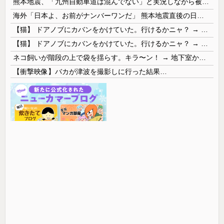
熊本地震、「九州自動車道は混んでない」と実況しながら被災地へ向かう有名アナなどに批判殺到 全国紙記者「最新の状況をいち早く伝えることは報道機関としての責務」「情報を取り上げることには大きな意義がある」
海外「日本よ、お前がナンバーワンだ」 熊本地震直後の日本の対応のスピードに世界が衝撃
【猫】 ドアノブにカバンをかけていた。行けるかニャ？ → 猫はこうなります…
【猫】 ドアノブにカバンをかけていた。行けるかニャ？ → 猫はこうなります…
ネコ飼いが階段の上で袋を揺らす。キラ〜ン！ → 地下室からヤツが現れる…
【衝撃映像】バカが津波を撮影しに行った結果…