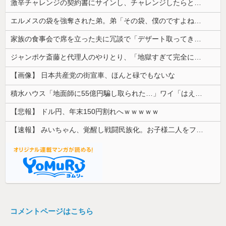
激辛チャレンジの契約書にサインし、チャレンジしたらとんでもない事態になった。救急車運ばれ胃の洗浄や入院2日で10万超えて...
エルメスの袋を強奪された弟。弟「その袋、僕のですよね？」女性「私の物ですけど？」→中身を確認した瞬間、言い逃れできない状況になり…
家族の食事会で席を立った夫に冗談で「デザート取ってきてー(笑)」と話しかけたら、無言で手首を叩かれ落とされた
ジャンポケ斎藤と代理人のやりとり、「地獄すぎて完全にコントになってる……」と衝撃を受ける人が続出中
【画像】 日本共産党の街宣車、ほんと碌でもないな
積水ハウス「地面師に55億円騙し取られた…」ワイ「はえーかわいそう…会社滅茶苦茶やろなぁ」
【悲報】 ドル円、年末150円割れへｗｗｗｗｗ
【速報】 みいちゃん、覚醒し戦闘民族化。お子様二人をフルボッコにしてしまう
コメントページはこちら