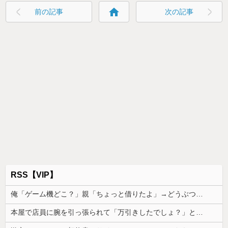
home
前の記事
次の記事
RSS【VIP】
俺「ゲーム機どこ？」親「ちょっと借りたよ」→どうぶつの森を開いた瞬間、村が大変なことになっていて…
本屋で店員に腕を引っ張られて「万引きしたでしょ？」と詰め寄られた。荷物を確認している間に、私を犯人扱いしたおっさんが本を盗んで…