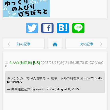
home
前の記事
次の記事
1:
キジ白(福島県) [US]
2025/08/08(金) 21:56:35.73 ID:CGfyYoCi
0
キッチンカーで34人食中毒 － 岐阜、トルコ料理原因
https://t.co/llZ
hG1WBRy
— 共同通信公式 (@kyodo_official)
August 8, 2025