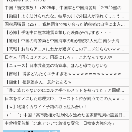
中国「衝突事故！（2025年」中国軍と中国海警局「ﾌｨﾘﾋﾟﾝ船の追跡...
【動画】よく助けられたな。岐阜の川で外国人が溺れてしまう事故。
国税局職員（25）、税務調査で知り合った納税者の自宅に出入りしお小遣い...
【恐怖】手術中に熊本地震直撃した映像がやばすぎ・・・
【速報】中国の海警局と中国海軍の船が衝突2人死亡 南シナ海でフィリピン...
【悲報】お前らアニメにわかが過ぎてこのアニメ知らないｗｗｗｗｗ
日本人「円安はアカン。円高にしろ」←これなんでなんや
【ニュース】日本共産党の街宣車、ほんと碌でもないな
【吉報】 博多どんたくエチすぎるｗｗｗｗｗｗｗｗｗｗｗｗｗｗｗ
【画像】 福原遥さん、意外とあるｗ
「暴走族じゃないのにコルク半ヘルメットを被ってた」と因縁つけて暴行 少...
日本をダメにした総理大臣、ワースト１位が同点でこの人ｗｗｗｗｗｗ
【ｗ】物凄くカワイイ子猫の取っ組み合い！
（ ´_ゝ`）中国「高市政権が法制化を進めた国家情報局の設置日が7月3...
中曽根元首相「北東アジアで急激な変化 日韓協力強化を」