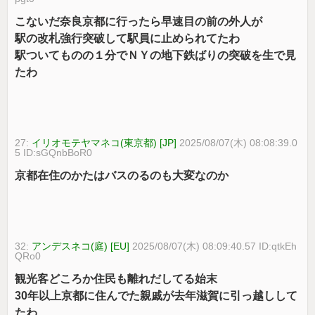
こないだ奈良京都に行ったら早速目の前の外人が
駅の改札強行突破して駅員に止められてたわ
駅ついてものの１分でＮＹの地下鉄ばりの突破を生で見
たわ
27:
イリオモテヤマネコ(東京都) [JP]
2025/08/07(木) 08:08:39.0
5 ID:sGQnbBoR0
京都在住のかたはバスのるのも大変なのか
32:
アンデスネコ(庭) [EU]
2025/08/07(木) 08:09:40.57 ID:qtkEh
QRo0
観光客どころか住民も離れだしてる始末
30年以上京都に住んでた親戚が去年滋賀に引っ越しして
たわ