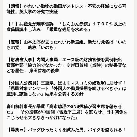
【朗報】かわいい動物の動画がストレス・不安の軽減になる可
能性。英大学の研究で実証
【！】共産党が刑事告訴 「しんぶん赤旗」１７００件以上の
虚偽購読申し込み 「厳重な処罰を求める」
【速報】山本太郎が去ったれいわ新選組、新たな党名は「いの
ちの党」 略称「いのち」
【財務省人事】内閣人事局、エース級の財務官僚を異例転出
官邸幹部「協力的でなかった」※岸田首相（当時）の秘書官な
どを歴任 、岸田首相の後輩
【外国人公務員】三重県、ぱよくマスコミの総攻撃に屈せず！
「県民対象アンケート『外国人の職員採用を続けるべきか』は
差別に該当しない」結果を公表する方針
森山前幹事長が暴露「高市総理のSNS投稿が習主席を怒らせ
た」 「その投稿が中国側（習近平主席）を怒らせ、日中関係を
こじらせる大きなきっかけになった」
【爆笑ｗ】バッグひったくりを試みた男、バイクを盗られる！