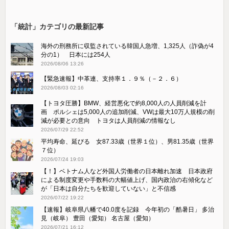
「統計」カテゴリの最新記事
海外の刑務所に収監されている韓国人急増、1,325人（詐偽が4
分の1） 日本には254人
2026/08/06 13:26
【緊急速報】中革連、支持率１．９％（－２．６）
2026/08/03 02:16
【トヨタ圧勝】BMW、経営悪化で約8,000人の人員削減を計
画 ポルシェは5,000人の追加削減、VWは最大10万人規模の削
減が必要との意向 トヨタは人員削減の情報なし
2026/07/29 22:52
平均寿命、延びる 女87.33歳（世界１位）、男81.35歳（世界
７位）
2026/07/24 19:03
【！】ベトナム人など外国人労働者の日本離れ加速 日本政府
による制度変更や手数料の大幅値上げ、国内政治の右傾化など
が「日本は自分たちを歓迎していない」と不信感
2026/07/22 19:22
【速報】岐阜県八幡で40.0度を記録 今年初の「酷暑日」 多治
見（岐阜） 豊田（愛知） 名古屋（愛知）
2026/07/21 16:12