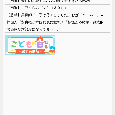
【画像】最近の高級ミニバンの顔キモすぎだろwww
【画像】「ワイらのゴマキ（３９）」
【悲報】美容師「…手は尽くしました」おば「ｱｯ…ｯｽ…」→
韓国人「安貞桓が韓国代表に激怒！『惨憺たる結果、徹底的な刷新が必要だ』と監督や協会を痛烈批判」
お部屋が汚部屋になってまう、、