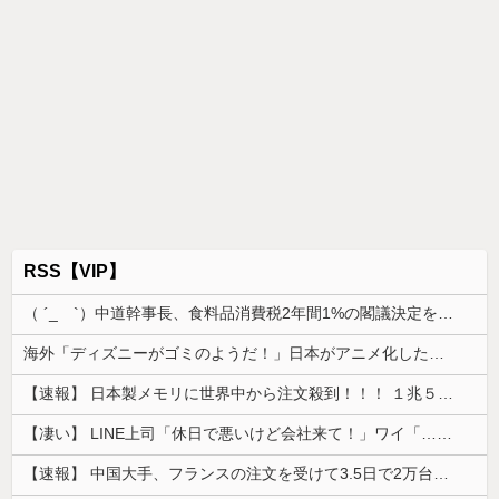
RSS【VIP】
（ ´_ゝ`）中道幹事長、食料品消費税2年間1%の閣議決定を批判 → 記者「中道改革連合は食料品消費税ゼロを公約に掲げていたが？」→ 階猛氏「
海外「ディズニーがゴミのようだ！」日本がアニメ化した米人気SF作品に絶賛の声が殺到中
【速報】 日本製メモリに世界中から注文殺到！！！ １兆５０００億円で工場増築へ
【凄い】 LINE上司「休日で悪いけど会社来て！」ワイ「…無視」上司「マジでヤバいから！」←その結果ｗｗｗｗｗ
【速報】 中国大手、フランスの注文を受けて3.5日で2万台のエアコンを製造し出荷完了「毎度アル♡」