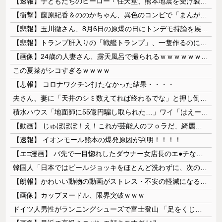
【速報】子どもたちのヒーロー・任天堂、熊本地震を受け製品修理は無償対応（災害救助法適用地域） 義援金5000万円寄付
【衝撃】藤原紀香＆ののかちゃん、異色のコンビで「まんが日本昔ばなし」を舞台化してしまう
【悲報】玉川徹さん、8月6日の原爆の日にトンデモ持論を展開し物議… → ネット「それ、今日言うことなのか…？」ｗｗｗｗｗｗｗｗｗｗｗｗｗ
【悲報】トランプ肝入りの「戦艦トランプ」、一隻作るのに4兆円かかる模様wwwwwww
【画像】24歳の人妻さん、露天風呂で撮られるｗｗｗｗｗｗｗｗｗｗｗｗｗｗｗｗｗ
この夏菜がシコすぎるｗｗｗｗ
【悲報】 コロナワクチン打たなかった結果・・・・
夫さん、妻に「天井のシミ数えてれば終わるでな」と押し倒されて性行為 → 凄いことになるｗｗｗｗｗ
積水ハウス「地面師に55億円騙し取られた…」ワイ「はえーかわいそう…会社滅茶苦茶やろなぁ」→
【動画】 じゅぼぼぼ！え！これが芸能人のフｏラだ、綺麗な顔とお口でこんなことしているだ 笑
【速報】 イオンモール熊本の爆発原因が判明！！！！
【エ□漫画】 バ先で一目惚れしたダウナー女店長のエ●チなサービスで給料0円…！弱点チクビ責めでイカせまくってわからせる…！
韓国人「日本ではビールジョッキをほとんど洗わずに、次の客に出すんだ！ これが証拠の映像だ!!」……あー、なるほどですねー。韓国には「アレ」がないんだ？
【朗報】かわいい動物の動画がストレス・不安の軽減になる可能性。英大学の研究で実証
【画像】カップヌードル、限界突破ｗｗｗ
ドイツ人男性がランニングシューズで富士登山 「足をくじいて動けない」