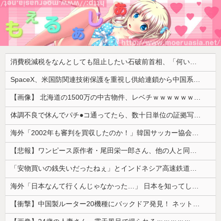
消費税減税をなんとしても阻止したい石破前首相、「何いってんのこいつ」と有権者をドン引きさせるよな屁理屈を……
SpaceX、米国防関連技術保護を重視し供給連鎖から中国系を完全排除へ 供給業者に「中国籍人員をSpaceX向けの生産に関わらせないこと」「中国製の設備・部品を使わないこと」を要求し監査実施
【画像】 北海道の1500万の中古物件、レベチｗｗｗｗｗｗｗｗｗｗｗｗｗｗｗｗｗｗｗｗ
体調不良で休んでパチ●コ通ってたら、数十日単位の証拠写真撮られて会社クビになった
海外「2002年も審判を買収したのか！」韓国サッカー協会による国際試合の審判買収が発覚し大騒ぎ！【海外の反応】
【悲報】ワンピース原作者・尾田栄一郎さん、他の人と同じ「漫画家」という肩書きに不満
「安物買いの銭失いだったねぇ」とインドネシア高速鉄道の最終処分に日本側騒然、国家予算は使わないというと何が財源なんだ？
海外「日本なんて行くんじゃなかった…」 日本を知ってしまったディズニー信者、帰国後『本家』に失望する事態に
【衝撃】中国製ルーター20機種にバックドア発見！ ネットに繋ぐだけで35秒ごとに中国のサーバーと通信