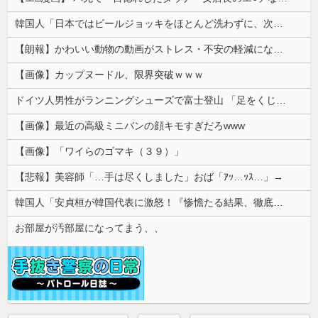
韓国人「日本ではビールジョッキをほとんど洗わずに、次の客に出すんだ！ これが証拠の映像だ!!」……あー、なるほどですねー。韓国には「アレ」がないんだ？
【朗報】かわいい動物の動画がストレス・不安の軽減になる可能性。英大学の研究で実証
【画像】カップヌードル、限界突破ｗｗｗ
ドイツ人男性がランニングシューズで富士登山 「足をくじいて動けない」
【画像】最近の高級ミニバンの顔キモすぎだろwww
【画像】「ワイらのゴマキ（３９）」
【悲報】美容師「…手は尽くしました」おば「ｱｯ…ｯｽ…」→
韓国人「安貞桓が韓国代表に激怒！『惨憺たる結果、徹底的な刷新が必要だ』と監督や協会を痛烈批判」
お部屋が汚部屋になってまう、、