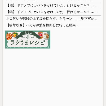
【猫】 ドアノブにカバンをかけていた。行けるかニャ？ → 猫はこうなります…
【猫】 ドアノブにカバンをかけていた。行けるかニャ？ → 猫はこうなります…
ネコ飼いが階段の上で袋を揺らす。キラ〜ン！ → 地下室からヤツが現れる…
【衝撃映像】バカが津波を撮影しに行った結果…