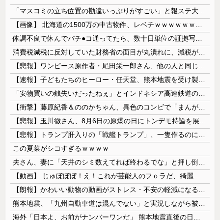
「マスコミの立ち位置の勘違いっぷりがすごい」と報ステ大越キャスターの台詞に視聴者絶句、高市とトランプを同列視させようという思惑がひしひしと
【画像】 北海道の1500万の中古物件、レベチｗｗｗｗｗｗｗｗｗｗｗｗｗｗｗｗｗｗｗｗ
体調不良で休んでパチ●コ通ってたら、数十日単位の証拠写真撮られて会社クビになった
消費税減税に反対していた財務省の面目が丸潰れに、減税が決まった途端に市場が動き出したが……
【悲報】ワンピース原作者・尾田栄一郎さん、他の人と同じ「漫画家」という肩書きに不満
【速報】子どもたちのヒーロー・任天堂、熊本地震を受け製品修理は無償対応（災害救助法適用地域） 義援金5000万円寄付
「安物買いの銭失いだったねぇ」とインドネシア高速鉄道の最終処分に日本側騒然、国家予算は使わないというと何が財源なんだ？
【衝撃】藤原紀香＆ののかちゃん、異色のコンビで「まんが日本昔ばなし」を舞台化してしまう
【悲報】玉川徹さん、8月6日の原爆の日にトンデモ持論を展開し物議… → ネット「それ、今日言うことなのか…？」ｗｗｗｗｗｗｗｗｗｗｗｗｗ
【悲報】トランプ肝入りの「戦艦トランプ」、一隻作るのに4兆円かかる模様wwwwwww
この夏菜がシコすぎるｗｗｗｗ
夫さん、妻に「天井のシミ数えてれば終わるでな」と押し倒されて性行為 → 凄いことになるｗｗｗｗｗ
【動画】 じゅぼぼぼ！え！これが芸能人のフｏラだ、綺麗な顔とお口でこんなことしているだ 笑
【朗報】かわいい動物の動画がストレス・不安の軽減になる可能性。英大学の研究で実証
熊本地震、「九州自動車道は混んでない」と実況しながら被災地へ向かう有名アナなどに批判殺到 全国紙記者「最新の状況をいち早く伝えることは報道機関としての責務」「情報を取り上げることには大きな意義がある」
海外「日本よ、お前がナンバーワンだ」 熊本地震直後の日本の対応のスピードに世界が衝撃