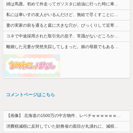
姉は馬鹿。初めて外走ってガソスタに給油に行った時に車体やガラスにガソリンかけるレベルの馬鹿
私には車いすの友人がいるんだけど、無給で尽くすことに疲れてしまった。自分のええかっこしいで、自分が潰れそう
妻の実家の前を通ると庭に大きな穴が。びっくりして近寄ると穴の中に嫁がいて...
コネで中途採用された取引先の息子、常識がないどころかガチヤバい奴
離婚した元妻が突然失踪してしまった。娘の母親でもある相手だから放っておけず連絡を探すことに…
コメントページはこちら
【画像】 北海道の1500万の中古物件、レベチｗｗｗｗｗｗｗｗｗｗｗｗｗｗｗｗｗｗｗｗ
消費税減税に反対していた財務省の面目が丸潰れに、減税が決まった途端に市場が動き出したが……