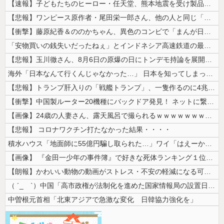
【速報】子どもたちのヒーロー・任天堂、熊本地震を受け製品修理は無償対応...
【悲報】ワンピース原作者・尾田栄一郎さん、他の人と同じ「漫画家」という...
【衝撃】藤原紀香＆ののかちゃん、異色のコンビで「まんが日本昔ばなし」を...
「安物買いの銭失いだったねぇ」とインドネシア高速鉄道の最終処分に日本側...
【悲報】玉川徹さん、8月6日の原爆の日にトンデモ持論を展開し物議… →...
海外「日本なんて行くんじゃなかった…」 日本を知ってしまったディズニー...
【悲報】トランプ肝入りの「戦艦トランプ」、一隻作るのに4兆円かかる模様...
【衝撃】中国製ルーター20機種にバックドア発見！ ネットに繋ぐだけで3...
【画像】24歳の人妻さん、露天風呂で撮られるｗｗｗｗｗｗｗｗｗｗｗｗ...
【悲報】 コロナワクチン打たなかった結果・・・・
積水ハウス「地面師に55億円騙し取られた…」ワイ「はえーかわいそう…会...
【画像】 『金田一少年の事件簿』で好きな死体ランキング１位がこちら！
【朗報】かわいい動物の動画がストレス・不安の軽減になる可能性。英大学の...
（ ´_ゝ`）中国「高市政権が法制化を進めた国家情報局の設置日が7月3...
中曽根元首相「北東アジアで急激な変化 日韓協力強化を」