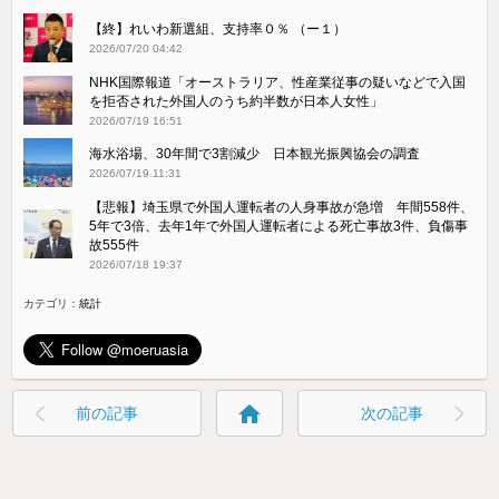
【終】れいわ新選組、支持率０％ （ー１）
2026/07/20 04:42
NHK国際報道「オーストラリア、性産業従事の疑いなどで入国
を拒否された外国人のうち約半数が日本人女性」
2026/07/19 16:51
海水浴場、30年間で3割減少 日本観光振興協会の調査
2026/07/19 11:31
【悲報】埼玉県で外国人運転者の人身事故が急増 年間558件、
5年で3倍、去年1年で外国人運転者による死亡事故3件、負傷事
故555件
2026/07/18 19:37
カテゴリ：
統計
home
前の記事
次の記事