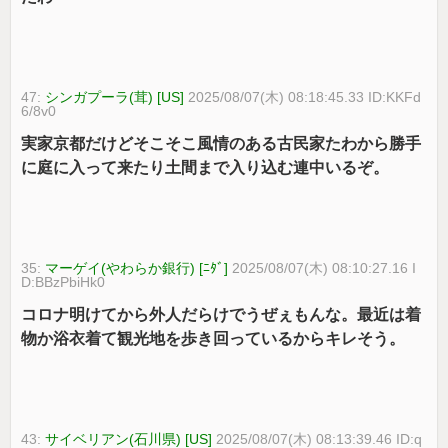
47:
シンガプーラ(茸) [US]
2025/08/07(木) 08:18:45.33 ID:KKFd
6/8v0
実家京都だけどそこそこ風情のある古民家たわから勝手
に庭に入って来たり土間まで入り込む連中いるぞ。
35:
マーゲイ(やわらか銀行) [ﾆﾀﾞ]
2025/08/07(木) 08:10:27.16 I
D:BBzPbiHk0
コロナ明けてから外人だらけでうぜぇもんな。最近は着
物か浴衣着て観光地を歩き回っているからキレそう。
43:
サイベリアン(石川県) [US]
2025/08/07(木) 08:13:39.46 ID:q