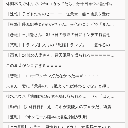
体調不良で休んでパチ●コ通ってたら、数十日単位の証拠写真撮られて会社クビになった
【速報】子どもたちのヒーロー・任天堂、熊本地震を受け製品修理は無償対応（災害救助法適用地域） 義援金5000万円寄付
【衝撃】藤原紀香＆ののかちゃん、異色のコンビで「まんが日本昔ばなし」を舞台化してしまう
【悲報】玉川徹さん、8月6日の原爆の日にトンデモ持論を展開し物議… → ネット「それ、今日言うことなのか…？」ｗｗｗｗｗｗｗｗｗｗｗｗｗ
【悲報】トランプ肝入りの「戦艦トランプ」、一隻作るのに4兆円かかる模様wwwwwww
【画像】24歳の人妻さん、露天風呂で撮られるｗｗｗｗｗｗｗｗｗｗｗｗｗｗｗｗｗ
この夏菜がシコすぎるｗｗｗｗ
【悲報】 コロナワクチン打たなかった結果・・・・
夫さん、妻に「天井のシミ数えてれば終わるでな」と押し倒されて性行為 → 凄いことになるｗｗｗｗｗ
積水ハウス「地面師に55億円騙し取られた…」ワイ「はえーかわいそう…会社滅茶苦茶やろなぁ」→
【動画】 じゅぼぼぼ！え！これが芸能人のフｏラだ、綺麗な顔とお口でこんなことしているだ 笑
【速報】 イオンモール熊本の爆発原因が判明！！！！
【エ□漫画】 バ先で一目惚れしたダウナー女店長のエ●チなサービスで給料0円…！弱点チクビ責めでイカせまくってわからせる…！