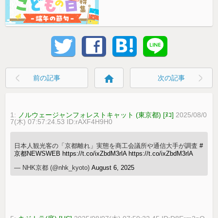
home
前の記事
次の記事
1:
ノルウェージャンフォレストキャット (東京都) [ﾇｺ]
2025/08/0
7(木) 07:57:24.53 ID:rAXF4H9H0
日本人観光客の「京都離れ」実態を商工会議所や通信大手が調査
#
京都NEWSWEB
https://t.co/ixZbdM3rlA
https://t.co/ixZbdM3rlA
— NHK京都 (@nhk_kyoto)
August 6, 2025