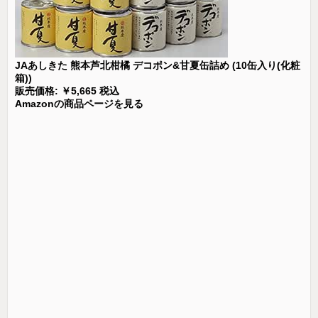
JAあしきた 熊本芦北柑橘 デコポン&甘夏缶詰め (10缶入り(化粧
箱))
販売価格: ￥5,665 税込
Amazonの商品ページを見る