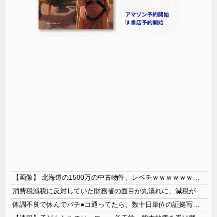
【画像】 北海道の1500万の中古物件、レベチｗｗｗｗｗｗｗｗｗｗｗｗｗｗｗｗｗｗｗｗ
消費税減税に反対していた財務省の面目が丸潰れに、減税が決まった途端に市場が動き出したが……
体調不良で休んでパチ●コ通ってたら、数十日単位の証拠写真撮られて会社クビになった