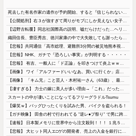
死去した有名作家の遺作が予約開始、すると『信じられない問い合わせがあった』と書店員が明らかにして……
【公開処刑】右３が強すぎて周りがモブにしか見えない女子の集団ｗｗｗｗ 【Pickup05153411】
【辺野古転覆】同志社国際高の説明、嘘だらけだった…ヘリ基地反対協議会の虚偽説明も判明してネット民の怒り爆発
織田信長、豊臣秀吉、徳川家康の中で大失敗しても謝ったら許してくれそうなのって徳川家康だよな
【悲報】共同通信「高市総理、避難所3分間の被災地熊本視察動画に批判！」 → 内閣報道官「避難所視察は51分間！大変な状況の中で、1時間近く受け入...
【悲報】NHK、ガチで『恐ろしい事実』が判明する・・・・・
【悲報】 有吉、一般人に「ド正論」を叩きつけて炎上ｗｗｗｗｗｗｗｗ
【画像】 ワイ「アルファードいいなあ。買いに行くか」店員「ほいっ見積もりな！」ワイ「金額おかしくね？」←お前らもそう思うよな？？？？？
【画像】 「キム兄」こと芸人・木村祐一さん（63歳）、最新の松本人志さんとのツーショットが完全に別人だとネット騒然！ 「マジで誰かわからん」...
【凄すぎる】 力士の嫁に美人が多い理由→「これ」だったｗｗｗｗｗｗｗ
スカートの中が凄いことになってるフリーグラドルTsumu
【爆笑ｗ】バッグひったくりを試みた男、バイクを盗られる！
【ガチ映像】 田舎の村で行われてる ”逆レ●プ祭り” で男に跨って無理矢理チ●コを挿入する女の動画がエ□すぎる…
【速報】 日本製メモリに世界中から注文殺到！！！ １兆５０００億円で工場増築へ
【悲報】 大ヒット同人エ□ゲの開発者、売上の入金を銀行に拒否され受け取れず、多額の納税義務だけが残る