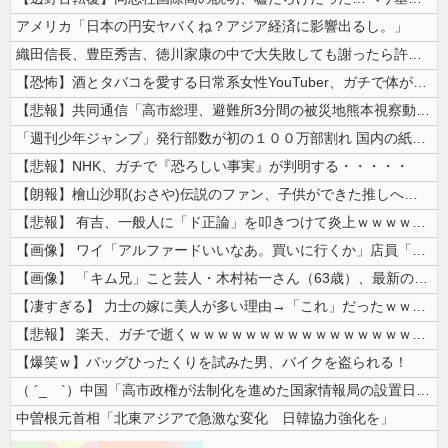
アメリカ「日本の円安ヤバくね？アジア経済に影響出るし。」
織田信長、豊臣秀吉、徳川家康の中で大失敗しても謝ったら許してくれそうな...
【恐怖】酒とタバコを愛する日常系女性YouTuber、ガチで体が終わる...
【悲報】共同通信「高市総理、避難所3分間の被災地熊本視察動画に批判！」...
「週刊少年ジャンプ」発行部数が初の１００万部割れ 国内の紙雑誌で「１０...
【悲報】NHK、ガチで『恐ろしい事実』が判明する・・・・・
【朗報】檜山沙耶(おさや)伝説のファン、子供ができた推しへの正直な気持...
【悲報】 有吉、一般人に「ド正論」を叩きつけて炎上ｗｗｗｗｗｗｗｗ
【画像】 ワイ「アルファードいいなあ。買いに行くか」店員「ほいっ見積も...
【画像】 「キム兄」こと芸人・木村祐一さん（63歳）、最新の松本人志さ...
【凄すぎる】 力士の嫁に美人が多い理由→「これ」だったｗｗｗｗｗｗｗ
【悲報】 楽天、ガチで逝くｗｗｗｗｗｗｗｗｗｗｗｗｗｗｗｗｗｗｗｗ
【爆笑ｗ】バッグひったくりを試みた男、バイクを盗られる！
（ ´_ゝ`）中国「高市政権が法制化を進めた国家情報局の設置日が7月3...
中曽根元首相「北東アジアで急激な変化 日韓協力強化を」