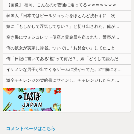
【画像】 福岡、こんなのが普通に走ってるｗｗｗｗｗｗｗｗｗｗｗｗｗｗｗｗｗｗｗｗｗｗｗｗｗｗｗｗｗｗｗｗｗｗｗｗｗｗｗｗ
韓国人「日本ではビールジョッキをほとんど洗わずに、次の客に出すんだ！ これが証拠の映像だ!!」……あー、なるほどですねー。韓国には「アレ」がな...
嫁に「もしかして浮気してない？」と切り出された。俺が「おまえと違って浮気なんかするほど今の生活に不満なんてないし。」と言った途端に嫁が泣...
空き巣にウォシュレット便座と貴金属を盗まれた。警察が家の前の水跡を追うと五軒先の幼稚園ママ宅に行きついて…
俺の彼女が実家に帰省。ついでに「お見合い」してたことが発覚した
俺「日記に書いてある“檻”って何だ？」嫁「どうして読んだの…」→その言葉の本当の意味を知って愕然として…
イケメンな男子が出てくるゲームに浸かってた。2年前にオタ趣味を卒業してから私生活にやる気がなくなって焦ってる
激辛チャレンジの契約書にサインし、チャレンジしたらとんでもない事態になった。救急車運ばれ胃の洗浄や入院2日で10万超えて...
コメントページはこちら