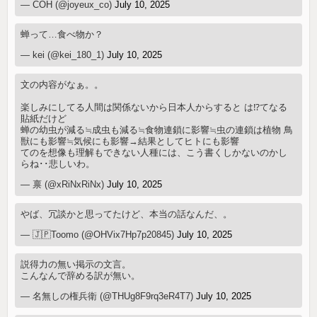
— COH (@joyeux_co)
July 10, 2025
蝉って…食べ物か？
— kei (@kei_180_1)
July 10, 2025
文の内容がなぁ。。
楽しみにしてる人間は関係ないから日本人からすると は⁉︎てなる
貼紙だけど
蝉の幼虫が減る≒成虫も減る≒食物連鎖に影響≒虫の連鎖は植物 鳥
獣にも影響≒気候にも影響→結果としてヒトにも影響
てのを想像も理解もできない人種には、こう書くしかないのかし
らね･･悲しいわ。
— 禀 (@xRiNxRiNx)
July 10, 2025
やば、冗談かと思ってたけど、本当の話なんだ、。
— 🇯🇵Toomo (@OHVix7Hp7p20845)
July 10, 2025
説得力の無い掲示の文言。
こんなんで辞める訳が無い。
— 名無しの権兵衛 (@THUg8F9rq3eR4T7)
July 10, 2025