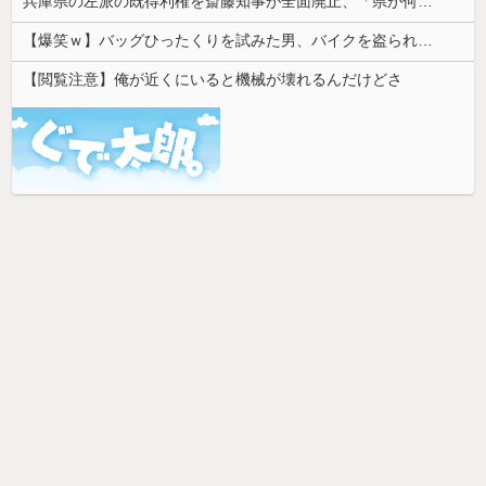
兵庫県の左派の既得利権を斎藤知事が全面廃止、「県が何をするねん？」と存在意義そのものが不明で……
【爆笑ｗ】バッグひったくりを試みた男、バイクを盗られる！
【閲覧注意】俺が近くにいると機械が壊れるんだけどさ