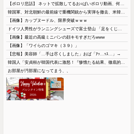
【ポロリ悲話】 ネットで拡散してるお○ぱいポロリ動画、何故か叩かれる・・・
韓国軍、対北朝鮮の最前線で重機関銃から実弾を撤去、米韓合同演習では米軍の無人機を「北朝鮮の侵入だ！」と迎撃一歩手前まで……ゆるんでるなぁ
【画像】カップヌードル、限界突破ｗｗｗ
ドイツ人男性がランニングシューズで富士登山 「足をくじいて動けない」
【画像】最近の高級ミニバンの顔キモすぎだろwww
【画像】「ワイらのゴマキ（３９）」
【悲報】美容師「…手は尽くしました」おば「ｱｯ…ｯｽ…」→
韓国人「安貞桓が韓国代表に激怒！『惨憺たる結果、徹底的な刷新が必要だ』と監督や協会を痛烈批判」
お部屋が汚部屋になってまう、、