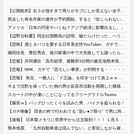
【公開処刑】右３が強すぎて周りがモブにしか見えない女子の集団ｗｗｗｗ 【Pickup05153411】
死去した有名作家の遺作が予約開始、すると『信じられない問い合わせがあった』と書店員が明らかにして……
アメリカ「日本の円安ヤバくね？アジア経済に影響出るし。」
【辺野古転覆】同志社国際高の説明、嘘だらけだった…ヘリ基地反対協議会の虚偽説明も判明してネット民の怒り爆発
【恐怖】酒とタバコを愛する日常系女性YouTuber、ガチで体が終わる・・・
織田信長、豊臣秀吉、徳川家康の中で大失敗しても謝ったら許してくれそうなのって徳川家康だよな
【悲報】共同通信「高市総理、避難所3分間の被災地熊本視察動画に批判！」 → 内閣報道官「避難所視察は51分間！大変な状況の中で、1時間近く受け入...
【悲報】NHK、ガチで『恐ろしい事実』が判明する・・・・・
【悲報】 有吉、一般人に「ド正論」を叩きつけて炎上ｗｗｗｗｗｗｗｗ
今まで沈黙を保っていた例の男が反高市活動を再開した模様、財務省を手を組んでの返り咲きが狙いか？
スカートの中が凄いことになってるフリーグラドルTsumu
【爆笑ｗ】バッグひったくりを試みた男、バイクを盗られる！
【ガチ映像】 田舎の村で行われてる ”逆レ●プ祭り” で男に跨って無理矢理チ●コを挿入する女の動画がエ□すぎる…
【速報】 日本製メモリに世界中から注文殺到！！！ １兆５０００億円で工場増築へ
熊本地震、「九州自動車道は混んでない」と実況しながら被災地へ向かう有名アナなどに批判殺到 全国紙記者「最新の状況をいち早く伝えることは報道機関としての責務」「情報を取り上げることには大きな意義がある」