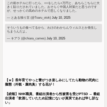
この前ホテルに行ったら、○○をしたら○万円と、あちらこちらに大
きく貼りだされていました。おそらく中国人対策だと思うのです
が、せっかくの高めのホテルで悲しくなりました。
— とある独り言 (@Toaru_otok)
July 10, 2025
そういうもの食べてるから、わけのわからんウィルスとか発生し
ちまうんだよ。
— キアラ (@chiara_cames)
July 10, 2025
【ｗ】長年育てやっと蕾がつき楽しみにしてたら動物の死肉に
擬態（外観・腐肉臭）する花が！
【続報】NHK職員、番組出演者から性被害を受けPTSD → 番組
出演者「飲酒していたため記憶にないが真実であれば申し訳な
い」