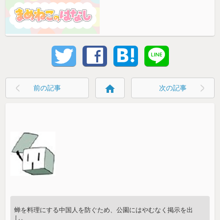
home
前の記事
次の記事
蝉を料理にする中国人を防ぐため、公園にはやむなく掲示を出
し。