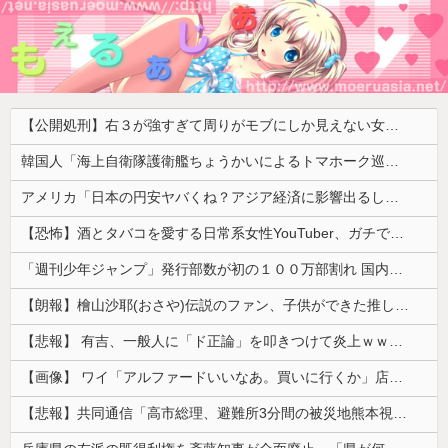
【公開処刑】右３が強すぎて周りがモブにしか見えない女子の集団ｗｗｗｗ 【Pickup05153411】
韓国人「海上自衛隊護衛艦ちょうかいによるトマホーク巡航ミサイルの実射試験に韓国人が衝撃！」→「着々と進む最新鋭の防衛装備‥」
アメリカ「日本の円安ヤバくね？アジア経済に影響出るし。」
【恐怖】酒とタバコを愛する日常系女性YouTuber、ガチで体が終わる・・・
「週刊少年ジャンプ」発行部数が初の１００万部割れ 国内の紙雑誌で「１００万部超」ゼロに
【朗報】檜山沙耶(おさや)伝説のファン、子供ができた推しへの正直な気持ちを語るwwwww
【悲報】 有吉、一般人に「ド正論」を叩きつけて炎上ｗｗｗｗｗｗｗｗ
【画像】 ワイ「アルファードいいなあ。買いに行くか」店員「ほいっ見積もりな！」ワイ「金額おかしくね？」←お前らもそう思うよな？？？？？
【悲報】共同通信「高市総理、避難所3分間の被災地熊本視察動画に批判！」 → 内閣報道官「避難所視察は51分間！大変な状況の中で、1時間近く受け入れていただき、感謝！」