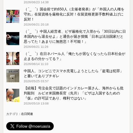
2026/06/23 14:38
（ ´_ゝ`）国会前で約650人（主催者発表）が「外国人の人権を
守れ」在留資格を厳格化に反対！在留資格更新手数料値上げに
反対！
2026/06/21 20:18
（ ´_ゝ`）中国人経営者、ビザ厳格化で入管から「30日以内に日
本国内から退去せよ」と通告が届き憤慨「日本は法治国家だと
思ってた！あまりに無慈悲！不可能！」
2026/06/21 11:26
（ ´_ゝ`）在日ネパール人「俺たちが居なくなったら日本社会が
止まるの分かってる？」
2026/06/14 11:10
中国人、コンビニでスマホ充電しようとしたら「盗電は犯罪」
と書いてありブチギレ
2026/05/25 03:57
【続報】号泣会見で話題のインドカレー屋さん、海外からも批
判殺到 ルビオ米国務長官（先月）「ビザは入国するための
『仮』の許可証であり、権利ではない」
2026/05/19 13:08
カテゴリ：
在日関連