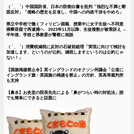
（ ´_ゝ`）中国国防省、日本の防衛白書を批判「強烈な不満と断
固反対」「侵略の歴史を反省し、中国への内政干渉をやめろ」
県立中学校で働くフィリピン国籍、授業中に女子生徒へ不同意
猥褻容疑で再逮捕へ 2023年11月以降、生徒複数が被害訴え →
半年後、学校と県教委が警察に相談
（ ´_ゝ`）消費税減税に反対の石破前総理「実現に向けて検討を
加速します、というのが公約。減税しますというのは公約じゃ
ない！」
【国旗掲揚禁止令】英イングランドのオクソン州議会「公道に
イングランド旗・英国旗の掲揚を禁止」の方針、英高等裁判所
も支持
【鼻水】お灸堂の院長先生による「鼻がつらい時の対処法」誰
でも簡単にできると話題に