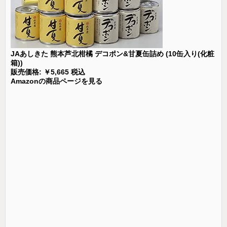
JAあしきた 熊本芦北柑橘 デコポン&甘夏缶詰め (10缶入り(化粧
箱))
販売価格: ￥5,665 税込
Amazonの商品ページを見る