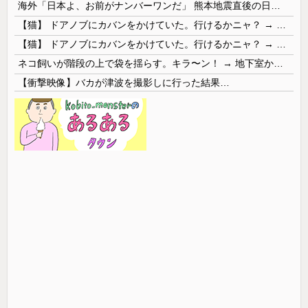
海外「日本よ、お前がナンバーワンだ」 熊本地震直後の日本の対応のスピードに世界が衝撃
【猫】 ドアノブにカバンをかけていた。行けるかニャ？ → 猫はこうなります…
【猫】 ドアノブにカバンをかけていた。行けるかニャ？ → 猫はこうなります…
ネコ飼いが階段の上で袋を揺らす。キラ〜ン！ → 地下室からヤツが現れる…
【衝撃映像】バカが津波を撮影しに行った結果…