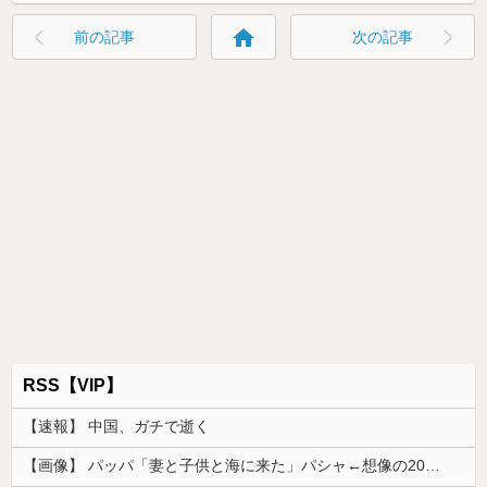
home
前の記事
次の記事
RSS【VIP】
【速報】 中国、ガチで逝く
【画像】 パッパ「妻と子供と海に来た」パシャ←想像の200倍は神々しくて草