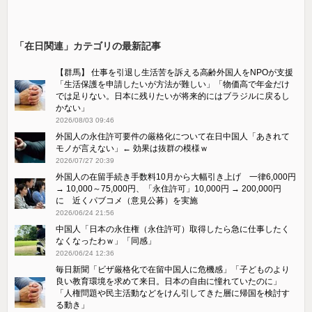
「在日関連」カテゴリの最新記事
【群馬】 仕事を引退し生活苦を訴える高齢外国人をNPOが支援
「生活保護を申請したいが方法が難しい」「物価高で年金だけ
では足りない。日本に残りたいが将来的にはブラジルに戻るし
かない」
2026/08/03 09:46
外国人の永住許可要件の厳格化について在日中国人「あきれて
モノが言えない」← 効果は抜群の模様ｗ
2026/07/27 20:39
外国人の在留手続き手数料10月から大幅引き上げ 一律6,000円
→ 10,000～75,000円、「永住許可」10,000円 → 200,000円
に 近くパブコメ（意見公募）を実施
2026/06/24 21:56
中国人「日本の永住権（永住許可）取得したら急に仕事したく
なくなったわｗ」「同感」
2026/06/24 12:36
毎日新聞「ビザ厳格化で在留中国人に危機感」「子どものより
良い教育環境を求めて来日。日本の自由に憧れていたのに」
「人権問題や民主活動などをけん引してきた層に帰国を検討す
る動き」