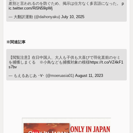
差別と言われるのを防ぐため、掲示は仕方なく多言語になった。
p
ic.twitter.com/Ri5N59ipWj
— 大翻訳運動 (@daihonyaku)
July 10, 2025
※関連記事
【閲覧注意】在日中国人、大人も子供も大喜びで羽化直前のセミ
を捕獲しまくる ※小鳥なども捕獲対象の模様
https://t.co/VZ4kF1
s7bv
— もえるあじあ ･∀･ (@moeruasia01)
August 11, 2023