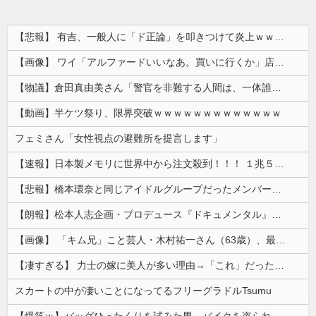
【悲報】 有吉、一般人に「ド正論」を叩きつけて炎上ｗｗｗｗｗｗｗｗ
【画像】 ワイ「アルファードいいなあ。買いに行くか」店員「ほいっ見積もりな！」ワイ「金額おかしくね？」←お前らもそう思うよな？？？？？
【物議】倉田真由美さん「警官を非難する人間は、一体誰の命を守りたいのか」
【動画】半ケツ祭り、限界突破ｗｗｗｗｗｗｗｗｗｗｗｗｗ
フェミさん「女性視点の避難所を提言します」
【速報】日本製メモリに世界中から注文殺到！！！ １兆５０００億円で工場増築へ
【悲報】橋本環奈と同じアイドルグループだったメンバー、突然暴露をしだす 【Pickup05153422】
【朗報】松本人志企画・プロデュース『ドキュメンタル』、アメリカで初の制作が決定！ 海外タイトル『LOL』として世界25ヶ国・地域で展開
【画像】 「キム兄」こと芸人・木村祐一さん（63歳）、最新の松本人志さんとのツーショットが完全に別人だとネット騒然！ 「マジで誰かわからん」...
【凄すぎる】 力士の嫁に美人が多い理由→「これ」だったｗｗｗｗｗｗｗ
スカートの中が凄いことになってるフリーグラドルTsumu
【爆笑ｗ】バッグひったくりを試みた男、バイクを盗られる！