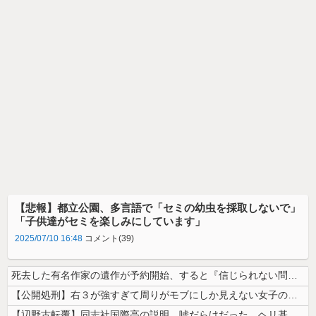
【悲報】都立公園、多言語で「セミの幼虫を採取しないで」
「子供達がセミを楽しみにしています」
2025/07/10 16:48
コメント(39)
死去した有名作家の遺作が予約開始、すると『信じられない問い合わせがあっ...
【公開処刑】右３が強すぎて周りがモブにしか見えない女子の集団ｗｗｗｗ ...
【辺野古転覆】同志社国際高の説明、嘘だらけだった…ヘリ基地反対協議会の...