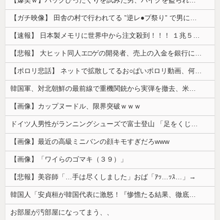
【ガチ映像】 田舎の村で行われてる ”逆レ●プ祭り” で男に跨って無理矢理チ●コを挿入する女の動画がエ□すぎる…
【速報】 日本製メモリに世界中から注文殺到！！！ １兆５０００億円で工場増築へ
【悲報】 大ヒット同人エ□ゲの開発者、売上の入金を銀行に拒否され受け取れず、多額の納税義務だけが残る
【ポロリ悲話】 ネットで拡散してるお○ぱいポロリ動画、何故か叩かれる・・・
韓国軍、対北朝鮮の最前線で重機関銃から実弾を撤去、米韓合同演習では米軍の無人機を「北朝鮮の侵入だ！」と迎撃一歩手前まで……ゆるんでるなぁ
【画像】カップヌードル、限界突破ｗｗｗ
ドイツ人男性がランニングシューズで富士登山 「足をくじいて動けない」
【画像】最近の高級ミニバンの顔キモすぎだろwww
【画像】「ワイらのゴマキ（３９）」
【悲報】美容師「…手は尽くしました」おば「ｱｯ…ｯｽ…」→
韓国人「安貞桓が韓国代表に激怒！『惨憺たる結果、徹底的な刷新が必要だ』と監督や協会を痛烈批判」
お部屋が汚部屋になってまう、、