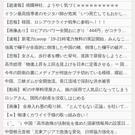
【超速報】靖國神社、ようやく気づくｗｗｗｗｗｗｗｗｗｗ
イラン最高指導者のモジタバ師が危篤「いつ死亡してもおかしくない」…イラ...
【悲報】韓国、ロシアウクライナ戦争に参戦へ！！！
【画像あり】ロピアのパワー全開おにぎり「444円」がコチラｗｗｗｗｗ
【速報】新電力Looop「19-21時電力無料の実証開始」みんなこれに...
強風で欄干が全面的に倒壊した中国の橋、倒壊した欄干の破片を調べると凄ま...
【悲報】女さん、歩行者を轢いた挙句、道路で昼寝をしようとしてしまう
高市総理「物価上昇を上回る賃上げを日本に定着させる」⇒ 国家公務員月...
今年の防衛白書にメディアが何故かブチ切れている模様、躍起になって批判す...
中国、三峡ダムが全開放流。長江流域で深刻な洪水被害
【動画】 町の中華料理屋さん、娘の採用で人気店になってしまう
ロシアさん、国民の財産を没収しはじめる
【画像】 全身入れ墨の彫り師、『とんでもない正論』を吐いて30万再生さ...
【ｗ】物凄くカワイイ子猫の取っ組み合い！
（ ´_ゝ`）中国「高市政権が法制化を進めた国家情報局の設置日が7月3...
中曽根元首相「北東アジアで急激な変化 日韓協力強化を」