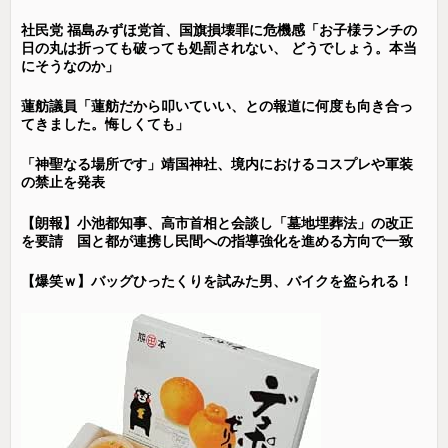
社民党 福島みずほ党首、国旗損壊罪に危機感「お子様ランチの
日の丸は折っても破っても処罰されない、 どうでしょう。本当
にそうなのか」
蓮舫議員「蓮舫だから叩いていい、との報道に何度も向き合っ
てきました。悔しくても」
「神聖なる場所です」靖国神社、境内におけるコスプレや軍装
の禁止を発表
【朗報】小池都知事、高市首相と会談し「墓地埋葬法」の改正
を要請 国と都が連携し民間への指導強化を進める方向で一致
【爆笑ｗ】バッグひったくりを試みた男、バイクを盗られる！