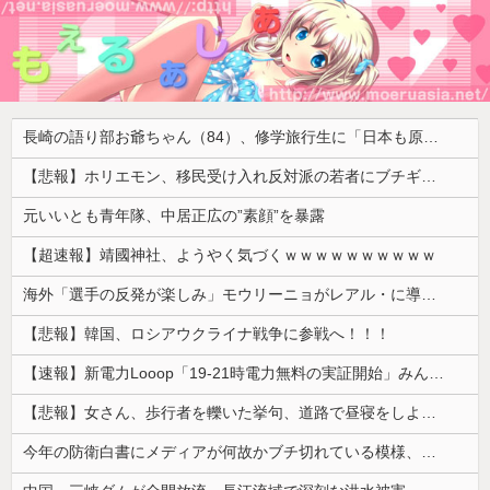
長崎の語り部お爺ちゃん（84）、修学旅行生に「日本も原爆を持たないと負ける」と言われびっくり！ 被団協代表（85）も中学生に「核を持たないで日本を守れますか」と問われ危機感
【悲報】ホリエモン、移民受け入れ反対派の若者にブチギレ「差別するなんて最低だ！」 → スタジオ誰も反論できず沈黙 ………
元いいとも青年隊、中居正広の”素顔”を暴露
【超速報】靖國神社、ようやく気づくｗｗｗｗｗｗｗｗｗｗ
海外「選手の反発が楽しみ」モウリーニョがレアル・に導入した新ルール（海外の反応）
【悲報】韓国、ロシアウクライナ戦争に参戦へ！！！
【速報】新電力Looop「19-21時電力無料の実証開始」みんなこれにするじゃん、電力会社の勢力図が変わるか
【悲報】女さん、歩行者を轢いた挙句、道路で昼寝をしようとしてしまう
今年の防衛白書にメディアが何故かブチ切れている模様、躍起になって批判するも逆に有権者からは……