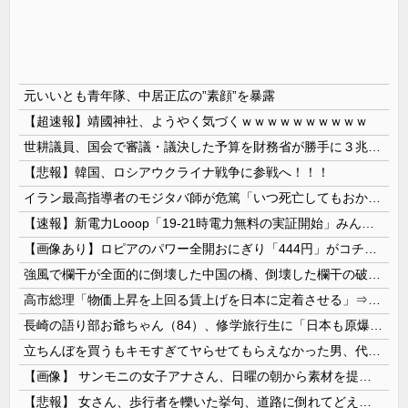
元いいとも青年隊、中居正広の”素顔”を暴露
【超速報】靖國神社、ようやく気づくｗｗｗｗｗｗｗｗｗｗ
世耕議員、国会で審議・議決した予算を財務省が勝手に３兆円動かしていると指摘・問題視
【悲報】韓国、ロシアウクライナ戦争に参戦へ！！！
イラン最高指導者のモジタバ師が危篤「いつ死亡してもおかしくない」…イラン大統領「意思疎通はかなり難しい」！
【速報】新電力Looop「19-21時電力無料の実証開始」みんなこれにするじゃん、電力会社の勢力図が変わるか
【画像あり】ロピアのパワー全開おにぎり「444円」がコチラｗｗｗｗｗ
強風で欄干が全面的に倒壊した中国の橋、倒壊した欄干の破片を調べると凄まじい事実が発覚して……
高市総理「物価上昇を上回る賃上げを日本に定着させる」⇒ 国家公務員月給3.51％増へ
長崎の語り部お爺ちゃん（84）、修学旅行生に「日本も原爆を持たないと負ける」と言われびっくり！ 被団協代表（85）も中学生に「核を持たないで日本を守れますか」と問われ危機感
立ちんぼを買うもキモすぎてヤらせてもらえなかった男、代わりの足コキでまさかの大量身寸米青ｗｗｗ
【画像】 サンモニの女子アナさん、日曜の朝から素材を提供してしまう
【悲報】 女さん、歩行者を轢いた挙句、道路に倒れてどえらいことになってしまうw w w w w w w