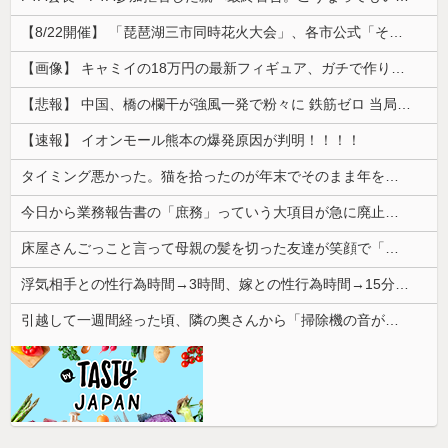
【8/22開催】 「琵琶湖三市同時花火大会」、各市公式「そんな花火大会は存在しない」→ 高価チケットを購入した人達がSNS阿鼻叫喚
【画像】 キャミイの18万円の最新フィギュア、ガチで作り込みがエグすぎる
【悲報】 中国、橋の欄干が強風一発で粉々に 鉄筋ゼロ 当局「接着剤でくっつけただけ」「正常で、品質問題はない」
【速報】 イオンモール熊本の爆発原因が判明！！！！
タイミング悪かった。猫を拾ったのが年末でそのまま年を越すことになった
今日から業務報告書の「庶務」っていう大項目が急に廃止されたんだけど意味不明すぎる
床屋さんごっこと言って母親の髪を切った友達が笑顔で「はい、次〇〇の番！」とハサミを差し出してきた。
浮気相手との性行為時間→3時間、嫁との性行為時間→15分wwwwwwwww
引越して一週間経った頃、隣の奥さんから「掃除機の音がうるさい」と苦情があった。静かに暮らしていたはずなのに、原因を探るとまさかの事実が…