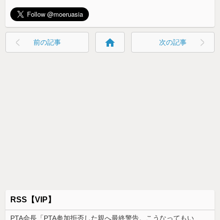
home
前の記事
次の記事
RSS【VIP】
PTA会長「PTA参加拒否した親へ最終警告。こうなってもいい？」