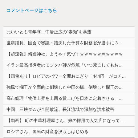
コメントページはこちら
元いいとも青年隊、中居正広の”素顔”を暴露
世耕議員、国会で審議・議決した予算を財務省が勝手に３兆円動かしていると指摘・問題視
【超速報】靖國神社、ようやく気づくｗｗｗｗｗｗｗｗｗｗ
イラン最高指導者のモジタバ師が危篤「いつ死亡してもおかしくない」…イラン大統領「意思疎通はかなり難しい」！
【画像あり】ロピアのパワー全開おにぎり「444円」がコチラｗｗｗｗｗ
強風で欄干が全面的に倒壊した中国の橋、倒壊した欄干の破片を調べると凄まじい事実が発覚して……
高市総理「物価上昇を上回る賃上げを日本に定着させる」⇒ 国家公務員月給3.51％増へ
中国、三峡ダムが全開放流。長江流域で深刻な洪水被害
【動画】 町の中華料理屋さん、娘の採用で人気店になってしまう
ロシアさん、国民の財産を没収しはじめる