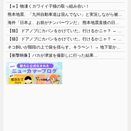
【ｗ】物凄くカワイイ子猫の取っ組み合い！
熊本地震、「九州自動車道は混んでない」と実況しながら被災地へ向かう有名アナなどに批判殺到 全国紙記者「最新の状況をいち早く伝えることは報道機関としての責務」「情報を取り上げることには大きな意義がある」
海外「日本よ、お前がナンバーワンだ」 熊本地震直後の日本の対応のスピードに世界が衝撃
【猫】 ドアノブにカバンをかけていた。行けるかニャ？ → 猫はこうなります…
【猫】 ドアノブにカバンをかけていた。行けるかニャ？ → 猫はこうなります…
ネコ飼いが階段の上で袋を揺らす。キラ〜ン！ → 地下室からヤツが現れる…
【衝撃映像】バカが津波を撮影しに行った結果…