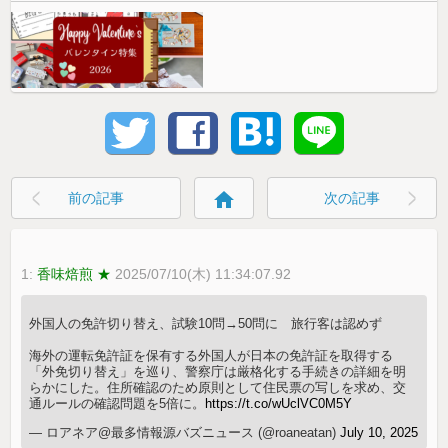
home
前の記事
次の記事
1:
香味焙煎 ★
2025/07/10(木) 11:34:07.92
外国人の免許切り替え、試験10問→50問に 旅行客は認めず
海外の運転免許証を保有する外国人が日本の免許証を取得する
「外免切り替え」を巡り、警察庁は厳格化する手続きの詳細を明
らかにした。住所確認のため原則として住民票の写しを求め、交
通ルールの確認問題を5倍に。
https://t.co/wUclVC0M5Y
— ロアネア@最多情報源バズニュース (@roaneatan)
July 10, 2025