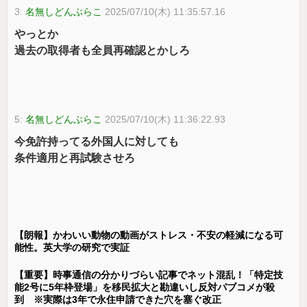
3:
名無しどんぶらこ
2025/07/10(木) 11:35:57.16
やっとか
過去の取得者も全員再確認とかしろ
5:
名無しどんぶらこ
2025/07/10(木) 11:36:22.93
今免許持ってる外国人に対しても
条件適用と再試験させろ
【朗報】かわいい動物の動画がストレス・不安の軽減になる可
能性。英大学の研究で実証
【重要】時事通信の分かりづらい記事でネット混乱！「特定技
能2号に5年枠登場」を移民拡大と勘違いし反対パブコメが殺
到 ※実際は3年で永住申請できた穴を塞ぐ改正