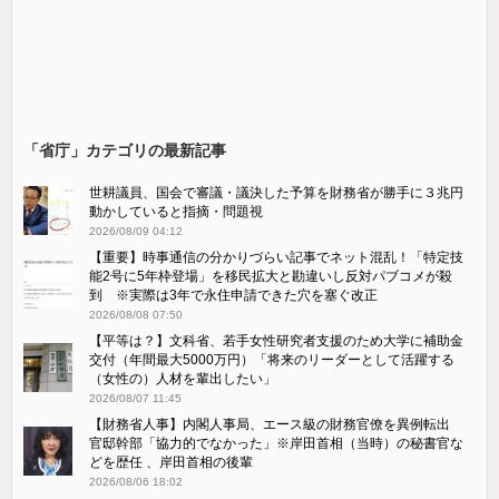
「省庁」カテゴリの最新記事
世耕議員、国会で審議・議決した予算を財務省が勝手に３兆円
動かしていると指摘・問題視
2026/08/09 04:12
【重要】時事通信の分かりづらい記事でネット混乱！「特定技
能2号に5年枠登場」を移民拡大と勘違いし反対パブコメが殺
到 ※実際は3年で永住申請できた穴を塞ぐ改正
2026/08/08 07:50
【平等は？】文科省、若手女性研究者支援のため大学に補助金
交付（年間最大5000万円）「将来のリーダーとして活躍する
（女性の）人材を輩出したい」
2026/08/07 11:45
【財務省人事】内閣人事局、エース級の財務官僚を異例転出
官邸幹部「協力的でなかった」※岸田首相（当時）の秘書官な
どを歴任 、岸田首相の後輩
2026/08/06 18:02