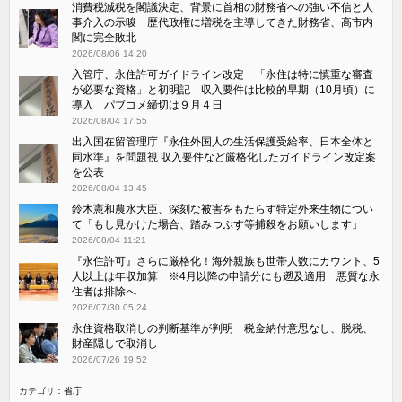
消費税減税を閣議決定、背景に首相の財務省への強い不信と人
事介入の示唆 歴代政権に増税を主導してきた財務省、高市内
閣に完全敗北
2026/08/06 14:20
入管庁、永住許可ガイドライン改定 「永住は特に慎重な審査
が必要な資格」と初明記 収入要件は比較的早期（10月頃）に
導入 パブコメ締切は９月４日
2026/08/04 17:55
出入国在留管理庁『永住外国人の生活保護受給率、日本全体と
同水準』を問題視 収入要件など厳格化したガイドライン改定案
を公表
2026/08/04 13:45
鈴木憲和農水大臣、深刻な被害をもたらす特定外来生物につい
て「もし見かけた場合、踏みつぶす等捕殺をお願いします」
2026/08/04 11:21
『永住許可』さらに厳格化！海外親族も世帯人数にカウント、5
人以上は年収加算 ※4月以降の申請分にも遡及適用 悪質な永
住者は排除へ
2026/07/30 05:24
永住資格取消しの判断基準が判明 税金納付意思なし、脱税、
財産隠しで取消し
2026/07/26 19:52
カテゴリ：
省庁