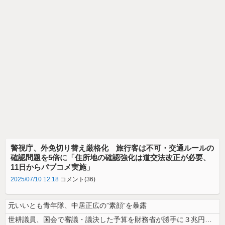
警視庁、外免切り替え厳格化 旅行客は不可・交通ルールの
確認問題を5倍に「住所地の確認強化は道交法改正が必要、
11日からパブコメ実施」
2025/07/10 12:18
コメント(36)
元いいとも青年隊、中居正広の”素顔”を暴露
世耕議員、国会で審議・議決した予算を財務省が勝手に３兆円動かしていると...