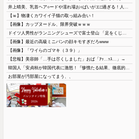
井上晴美、乳首ヘア○ードや濡れ場お○ぱいがエ□過ぎる！人生最後のラスト写真集、最高！！
【ｗ】物凄くカワイイ子猫の取っ組み合い！
【画像】カップヌードル、限界突破ｗｗｗ
ドイツ人男性がランニングシューズで富士登山 「足をくじいて動けない」
【画像】最近の高級ミニバンの顔キモすぎだろwww
【画像】「ワイらのゴマキ（３９）」
【悲報】美容師「…手は尽くしました」おば「ｱｯ…ｯｽ…」→
韓国人「安貞桓が韓国代表に激怒！『惨憺たる結果、徹底的な刷新が必要だ』と監督や協会を痛烈批判」
お部屋が汚部屋になってまう、、