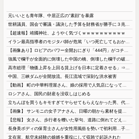
元いいとも青年隊、中居正広の”素顔”を暴露
世耕議員、国会で審議・議決した予算を財務省が勝手に３兆円動かしていると指摘・問題視
【超速報】靖國神社、ようやく気づくｗｗｗｗｗｗｗｗｗｗ
イラン最高指導者のモジタバ師が危篤「いつ死亡してもおかしくない」…イラン大統領「意思疎通はかなり難しい」！
【画像あり】ロピアのパワー全開おにぎり「444円」がコチラｗｗｗｗｗ
強風で欄干が全面的に倒壊した中国の橋、倒壊した欄干の破片を調べると凄まじい事実が発覚して……
高市総理「物価上昇を上回る賃上げを日本に定着させる」⇒ 国家公務員月給3.51％増へ
中国、三峡ダムが全開放流。長江流域で深刻な洪水被害
【動画】 町の中華料理屋さん、娘の採用で人気店になってしまう
ロシアさん、国民の財産を没収しはじめる
立ちんぼを買うもキモすぎてヤらせてもらえなかった男、代わりの足コキでまさかの大量身寸米青ｗｗｗ
【画像】 サンモニの女子アナさん、日曜の朝から素材を提供してしまう
【悲報】 女さん、歩行者を轢いた挙句、道路に倒れてどえらいことになってしまうw w w w w w w
長身美ボディの保育士さんが女性用風俗を勢いで初利用…子供に絶対見せられないメスの顔でイキまくり。
文在寅、航空未経験の娘婿を重役にして収賄で起訴された