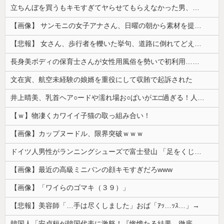
立ちんぼを買うもキモすぎてヤらせてもらえなかった男、代わりの足コキでまさかの大量身寸米青ｗｗｗ
【画像】 サンモニの女子アナさん、日曜の朝から素材を提供してしまう
【悲報】 女さん、歩行者を轢いた挙句、道路に倒れてどえらいことになってしまうw w w w w w w
長身美ボディの保育士さんが女性用風俗を勢いで初利用…子供に絶対見せられないメスの顔でイキまくり。
文在寅、航空未経験の娘婿を重役にして収賄で起訴された
井上晴美、乳首ヘア○ードや濡れ場お○ぱいがエ□過ぎる！人生最後のラスト写真集、最高！！
【ｗ】物凄くカワイイ子猫の取っ組み合い！
【画像】カップヌードル、限界突破ｗｗｗ
ドイツ人男性がランニングシューズで富士登山 「足をくじいて動けない」
【画像】最近の高級ミニバンの顔キモすぎだろwww
【画像】「ワイらのゴマキ（３９）」
【悲報】美容師「…手は尽くしました」おば「ｱｯ…ｯｽ…」→
韓国人「安貞桓が韓国代表に激怒！『惨憺たる結果、徹底的な刷新が必要だ』と監督や協会を痛烈批判」