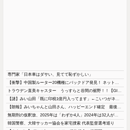
専門家「日本車はダサい、見てて恥ずかしい」
【衝撃】中国製ルーター20機種にバックドア発見！ ネットに繋ぐだけで35秒ごとに中国のサーバーと通信
トラウデン直美キャスター うっすらと谷間の裾野！！【GIF動画あり】
【謎】みい山田「既に印税1億円入ってます」←こいつがネットの叩き程度にムキになる理由
【朗報】みいちゃんと山田さん、ハッピーエンド確定 最後はママに埋葬される
無期刑の仮釈放、2025年は「わずか4人」2024年は32人が獄中死…「終身刑化」の傾向続く
韓国警察、大韓サッカー協会を家宅捜索 代表監督選考巡り