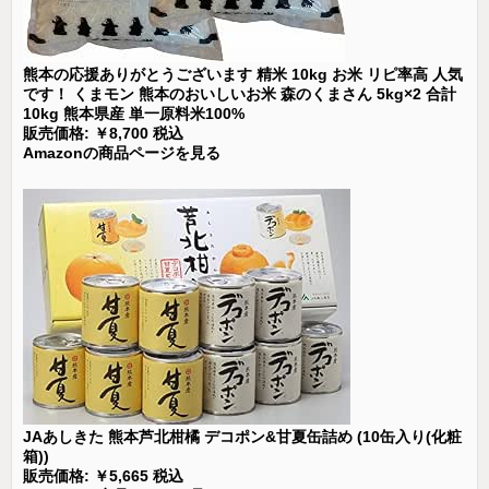
熊本の応援ありがとうございます 精米 10kg お米 リピ率高 人気
です！ くまモン 熊本のおいしいお米 森のくまさん 5kg×2 合計
10kg 熊本県産 単一原料米100%
販売価格: ￥8,700 税込
Amazonの商品ページを見る
JAあしきた 熊本芦北柑橘 デコポン&甘夏缶詰め (10缶入り(化粧
箱))
販売価格: ￥5,665 税込