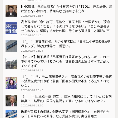
2026/08/05 20:36
NHK職員、番組出演者から性被害を受けPTSDに 懇親会後、意
に沿わない性行為、番組名など詳細は非公表
2026/08/05 16:57
高市政権が「永住許可」厳格化、事実上抑止 外国籍から「安心
して暮らせなくなる」「今の日本は居づらい」「自分を成長さ
せられない。帰国するか他の国に行くかも選択肢」と落胆の声
2026/08/05 11:01
（ ´_ゝ`）石破前首相、きのう記者団に「日本は少子高齢化が世
界トップ。財政は世界で一番悪い」
2026/08/04 16:24
【テレビ】橋下徹氏「男系男子は重要かもしれないが、これ一
本やりでやっていけるのなら、世界各国の王室はすべてが残っ
ているはず」
2026/08/03 07:17
（ ´_ゝ`）サンモニ 膳場貴子アナ 高市首相の支持率下落の発言
＆消費減税方針表明に苦言「国会が国民の不安に応えてくれて
いない」
2026/08/02 20:43
（ ´_ゝ`）田原総一朗（92）、国家情報局について「いかにも胡
散臭い。結果的に国民を監視する事になるのではないか？」
2026/08/02 12:05
政府が目指す自衛隊の階級名変更（国際標準化）、自民党内か
ら「旧軍時代への回帰」など異論が噴出し実現困難に