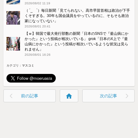
2026/08/02 11:19
（ ´_ゝ`）毎日新聞「見てられない。高市早苗首相は政治が下手
くそすぎる。30年も国会議員をやっているのに、そもそも政治
家になっていない」
2026/08/01 20:41
【ｗ】韓国で最大発行部数の新聞「日本のSNSで『釜山病にか
かった』という投稿が相次いでいる」 grok「日本のX上で『釜
山病にかかった』という投稿が相次いでいるような状況は見ら
れません」
2026/08/01 16:26
カテゴリ：
マスコミ
home
前の記事
次の記事