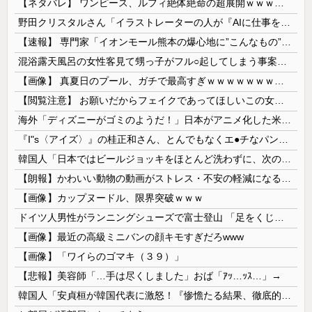
【ネタバレ】 ワンピース、ルフィ絶体絶命の超展開ｗｗｗｗｗｗｗｗｗｗｗｗｗｗｗｗｗｗｗｗｗｗｗｗｗｗｗｗｗｗｗｗｗｗｗｗｗｗｗｗｗｗｗｗｗ...
野田クリスタルさん「イラストレーターの人が『AIに仕事を奪われる』って言ってるけど、あなた達は"仕事を奪う側"じゃない？」
【速報】 専門家「イオンモール熊本の爆心地に”こんなもの”があったんだけど…」
混浴露天風呂の女性客見て甥っ子がフル○起してしまう事案が発生 part4
【画像】 真夏日のプール、ガチで最高すぎｗｗｗｗｗｗｗｗｗｗ
【閲覧注意】 お願いだからフェイクであってほしいこの女児の動画、本物だった…
海外「ディズニーがゴミのようだ！」日本がアニメ化した米人気SF作品に絶賛の声が殺到中
『I"s〈アイズ〉』の桂正和さん、とんでもなくエ●チなパンツを描く。これもう芸術だろ
韓国人「日本ではビールジョッキをほとんど洗わずに、次の客に出すんだ！ これが証拠の映像だ!!」……あー、なるほどですねー。韓国には「アレ」がないんだ？
【朗報】かわいい動物の動画がストレス・不安の軽減になる可能性。英大学の研究で実証
【画像】カップヌードル、限界突破ｗｗｗ
ドイツ人男性がランニングシューズで富士登山 「足をくじいて動けない」
【画像】最近の高級ミニバンの顔キモすぎだろwww
【画像】「ワイらのゴマキ（３９）」
【悲報】美容師「…手は尽くしました」おば「ｱｯ…ｯｽ…」→
韓国人「安貞桓が韓国代表に激怒！『惨憺たる結果、徹底的な刷新が必要だ』と監督や協会を痛烈批判」