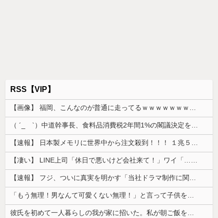
RSS【VIP】
【画像】 福岡、こんなのが普通に走ってるｗｗｗｗｗｗｗｗｗｗｗｗｗｗｗｗｗｗｗｗｗｗｗｗｗｗｗｗｗｗｗｗｗｗｗｗｗｗｗｗ
（ ´_ゝ`）中道幹事長、食料品消費税2年間1%の閣議決定を批判 → 記者「中道改革連合は食料品消費税ゼロを公約に掲げていたが？」→ 階猛氏「
【速報】 日本製メモリに世界中から注文殺到！！！ １兆５０００億円で工場増築へ
【凄い】 LINE上司「休日で悪いけど会社来て！」ワイ「…無視」上司「マジでヤバいから！」←その結果ｗｗｗｗｗ
【速報】 フジ、ついに真実を明かす「当社ドラマ制作に関するご説明」5chの目は厳しいぞ
「もう無理！男なんて可愛くない無理！」と言って子供を置いて出て行った息子嫁
彼氏を初めて一人暮らしの我が家に招いた。私が朝ご飯を作ったのだが、彼氏にトーストに何塗る？って聞いたら...