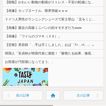
【朗報】かわいい動物の動画がストレス・不安の軽減になる可能性。英大学の研究で実証
【画像】カップヌードル、限界突破ｗｗｗ
ドイツ人男性がランニングシューズで富士登山 「足をくじいて動けない」
【画像】最近の高級ミニバンの顔キモすぎだろwww
【画像】「ワイらのゴマキ（３９）」
【悲報】美容師「…手は尽くしました」おば「ｱｯ…ｯｽ…」→
韓国人「安貞桓が韓国代表に激怒！『惨憺たる結果、徹底的な刷新が必要だ』と監督や協会を痛烈批判」
お部屋が汚部屋になってまう、、
home
前の記事
次の記事