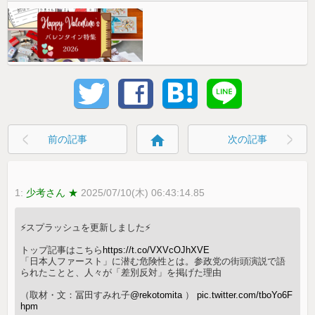
home
前の記事
次の記事
1:
少考さん ★
2025/07/10(木) 06:43:14.85
⚡️スプラッシュを更新しました⚡️
トップ記事はこちら
https://t.co/VXVcOJhXVE
「日本人ファースト」に潜む危険性とは。参政党の街頭演説で語
られたことと、人々が「差別反対」を掲げた理由
（取材・文：冨田すみれ子
@rekotomita
）
pic.twitter.com/tboYo6F
hpm