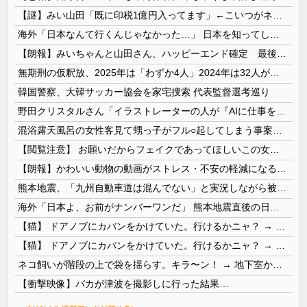
【謎】みい山田「既に印税1億円入ってます」←こいつがネットの叩き程度にムキになる理由
海外「日本なんて行くんじゃなかった…」 日本を知ってしまったディズニー信者、帰国後『本家』に失望する事態に
【朗報】みいちゃんと山田さん、ハッピーエンド確定 最後はママに埋葬される
無期刑の仮釈放、2025年は「わずか4人」2024年は32人が獄中死…「終身刑化」の傾向続く
韓国警察、大韓サッカー協会を家宅捜索 代表監督選考巡り
野田クリスタルさん「イラストレーターの人が『AIに仕事を奪われる』って言ってるけど、あなた達は"仕事を奪う側"じゃない？」
混浴露天風呂の女性客見て甥っ子がフル○起してしまう事案が発生 part4
【閲覧注意】 お願いだからフェイクであってほしいこの女児の動画、本物だった…
【朗報】かわいい動物の動画がストレス・不安の軽減になる可能性。英大学の研究で実証
熊本地震、「九州自動車道は混んでない」と実況しながら被災地へ向かう有名アナなどに批判殺到 全国紙記者「最新の状況をいち早く伝えることは報道機関としての責務」「情報を取り上げることには大きな意義がある」
海外「日本よ、お前がナンバーワンだ」 熊本地震直後の日本の対応のスピードに世界が衝撃
【猫】 ドアノブにカバンをかけていた。行けるかニャ？ → 猫はこうなります…
【猫】 ドアノブにカバンをかけていた。行けるかニャ？ → 猫はこうなります…
ネコ飼いが階段の上で袋を揺らす。キラ〜ン！ → 地下室からヤツが現れる…
【衝撃映像】バカが津波を撮影しに行った結果…