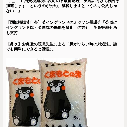
（ ´_ゝ`）消費税減税に反対の石破前総理「実現に向けて検討を
加速します、というのが公約。減税しますというのは公約じゃ
ない！」
【国旗掲揚禁止令】英イングランドのオクソン州議会「公道に
イングランド旗・英国旗の掲揚を禁止」の方針、英高等裁判所
も支持
【鼻水】お灸堂の院長先生による「鼻がつらい時の対処法」誰
でも簡単にできると話題に