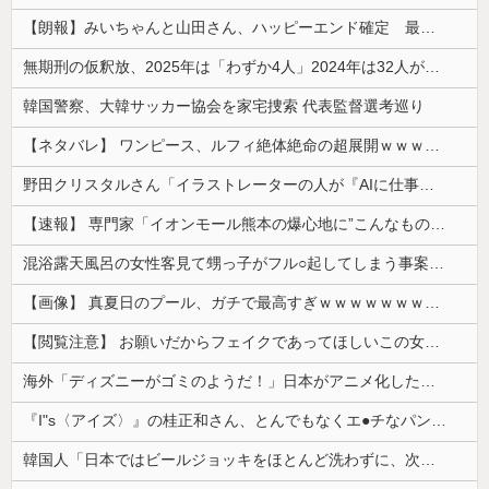
【朗報】みいちゃんと山田さん、ハッピーエンド確定 最後はママに埋葬される
無期刑の仮釈放、2025年は「わずか4人」2024年は32人が獄中死…「終身刑化」の傾向続く
韓国警察、大韓サッカー協会を家宅捜索 代表監督選考巡り
【ネタバレ】 ワンピース、ルフィ絶体絶命の超展開ｗｗｗｗｗｗｗｗｗｗｗｗｗｗｗｗｗｗｗｗｗｗｗｗｗｗｗｗｗｗｗｗｗｗｗｗｗｗｗｗｗｗｗｗｗ...
野田クリスタルさん「イラストレーターの人が『AIに仕事を奪われる』って言ってるけど、あなた達は"仕事を奪う側"じゃない？」
【速報】 専門家「イオンモール熊本の爆心地に”こんなもの”があったんだけど…」
混浴露天風呂の女性客見て甥っ子がフル○起してしまう事案が発生 part4
【画像】 真夏日のプール、ガチで最高すぎｗｗｗｗｗｗｗｗｗｗ
【閲覧注意】 お願いだからフェイクであってほしいこの女児の動画、本物だった…
海外「ディズニーがゴミのようだ！」日本がアニメ化した米人気SF作品に絶賛の声が殺到中
『I"s〈アイズ〉』の桂正和さん、とんでもなくエ●チなパンツを描く。これもう芸術だろ
韓国人「日本ではビールジョッキをほとんど洗わずに、次の客に出すんだ！ これが証拠の映像だ!!」……あー、なるほどですねー。韓国には「アレ」がないんだ？