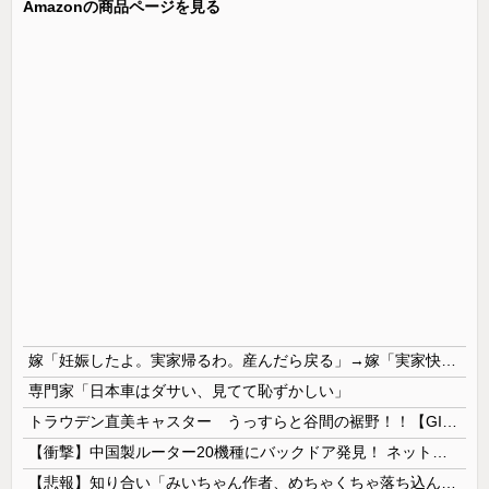
Amazonの商品ページを見る
嫁「妊娠したよ。実家帰るわ。産んだら戻る」→嫁「実家快適すぎｗもう戻りません」俺「転勤でそっち行くから一緒に住もう」嫁「は？離婚して！ほらさっさと紙書けや！」俺「はい」
専門家「日本車はダサい、見てて恥ずかしい」
トラウデン直美キャスター うっすらと谷間の裾野！！【GIF動画あり】
【衝撃】中国製ルーター20機種にバックドア発見！ ネットに繋ぐだけで35秒ごとに中国のサーバーと通信
【悲報】知り合い「みいちゃん作者、めちゃくちゃ落ち込んでる。以前みいちゃんへの深い愛を語ってくれた」