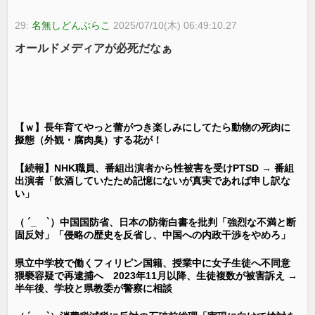
29:
名無しどんぶらこ
2025/07/10(木) 06:49:10.27
オールドメディアが必死だなぁ
【ｗ】長年育てやっと蕾がつき楽しみにしてたら動物の死肉に
擬態（外観・腐肉臭）する花が！
【続報】NHK職員、番組出演者から性被害を受けPTSD → 番組
出演者「飲酒していたため記憶にないが真実であれば申し訳な
い」
（ ´_ゝ`）中国国防省、日本の防衛白書を批判「強烈な不満と断
固反対」「侵略の歴史を反省し、中国への内政干渉をやめろ」
県立中学校で働くフィリピン国籍、授業中に女子生徒へ不同意
猥褻容疑で再逮捕へ 2023年11月以降、生徒複数が被害訴え →
半年後、学校と県教委が警察に相談