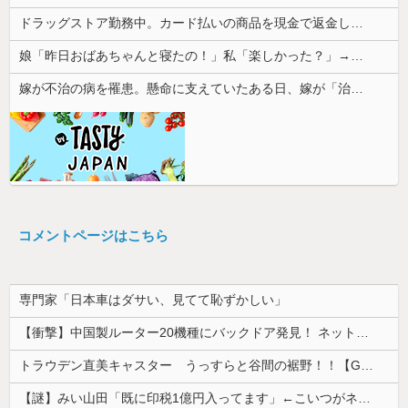
ドラッグストア勤務中。カード払いの商品を現金で返金してほしいと言い張る女性客。断っても引き下がらず、その後まさかの展開に…
娘「昨日おばあちゃんと寝たの！」私「楽しかった？」→翌朝、娘のロから思いもよらない話が飛び出して…
嫁が不治の病を罹患。懸命に支えていたある日、嫁が「治らねぇもんは治らねぇんだよ」と言い出した
コメントページはこちら
専門家「日本車はダサい、見てて恥ずかしい」
【衝撃】中国製ルーター20機種にバックドア発見！ ネットに繋ぐだけで35秒ごとに中国のサーバーと通信
トラウデン直美キャスター うっすらと谷間の裾野！！【GIF動画あり】
【謎】みい山田「既に印税1億円入ってます」←こいつがネットの叩き程度にムキになる理由