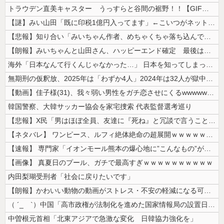
トラウデン直美キャスター うっすらと谷間の裾野！！【GIF動画あり】
【謎】みい山田「既に印税1億円入ってます」←こいつがネットの叩き程度に...
【悲報】知り合い「みいちゃん作者、めちゃくちゃ落ち込んでる。以前みいち...
【朗報】みいちゃんと山田さん、ハッピーエンド確定 最後はママに埋葬され...
海外「日本なんて行くんじゃなかった…」 日本を知ってしまったディズニー...
無期刑の仮釈放、2025年は「わずか4人」2024年は32人が獄中死…...
【動画】佳子様(31)、我々弱い男性をガチ恋させにくるwwwwwww ...
韓国警察、大韓サッカー協会を家宅捜索 代表監督選考巡り
【悲報】X民「男はほぼ全員、友達に『死ね』と冗談で言うことがある」←こ...
【ネタバレ】 ワンピース、ルフィ絶体絶命の超展開ｗｗｗｗｗｗｗｗｗｗｗ...
【速報】 専門家「イオンモール熊本の爆心地に”こんなもの”があったんだ...
【画像】 真夏日のプール、ガチで最高すぎｗｗｗｗｗｗｗｗｗｗ
内田梨瑚受刑者「社会に戻りたいです」
【朗報】かわいい動物の動画がストレス・不安の軽減になる可能性。英大学の...
（ ´_ゝ`）中国「高市政権が法制化を進めた国家情報局の設置日が7月3...
中曽根元首相「北東アジアで急激な変化 日韓協力強化を」