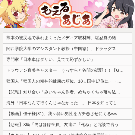
熊本の被災地で暴れまくったメディア取材陣、堪忍袋の緒が切れた地元住民が苦情を寄せまくった結果……
関西学院大学のアシスタント教授（中国籍）、ドラッグストアで現行犯逮捕 万引き容疑
専門家「日本車はダサい、見てて恥ずかしい」
トラウデン直美キャスター うっすらと谷間の裾野！！【GIF動画あり】
韓国人「韓国人の精神的健康の順位、18ヵ国中17位に・・・」→「日本に勝った！！！！！」
【悲報】知り合い「みいちゃん作者、めちゃくちゃ落ち込んでる。以前みいちゃんへの深い愛を語ってくれた」
海外「日本なんて行くんじゃなかった…」 日本を知ってしまったディズニー信者、帰国後『本家』に失望する事態に
【動画】佳子様(31)、我々弱い男性をガチ恋させにくるwwwwwww 【Pickup05164714】
【悲報】X民「男はほぼ全員、友達に『死ね』と冗談で言うことがある」←これマジ？ｗｗｗｗ