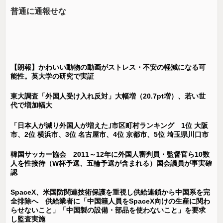
普通に通報せな
【朗報】かわいい動物の動画がストレス・不安の軽減になる可
能性。英大学の研究で実証
東大調査「外国人受け入れ反対」大幅増（20.7pt増）、若い世
代で増加幅大
「日本人が減り外国人が増えた｣市区町村ランキング 1位 大阪
市、2位 横浜市、3位 名古屋市、4位 京都市、5位 埼玉県川口市
韓国サッカー協会 2011～12年に外国人審判員・監督官ら10数
人を性接待（W杯予選、五輪予選が含まれる）国会議員が事実確
認
SpaceX、米国防関連技術保護を重視し供給連鎖から中国系を完
全排除へ 供給業者に「中国籍人員をSpaceX向けの生産に関わ
らせないこと」「中国製の設備・部品を使わないこと」を要求
し監査実施