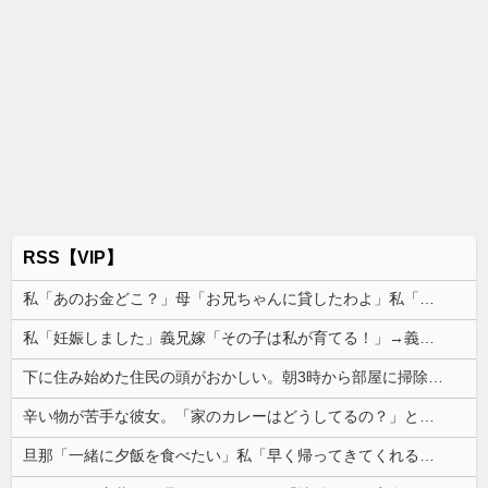
RSS【VIP】
私「あのお金どこ？」母「お兄ちゃんに貸したわよ」私「勝手に？」→昔から続く兄だけ特別扱いに限界がきて…
私「妊娠しました」義兄嫁「その子は私が育てる！」→義妹の子を育ててきた私にまさかの要求をしてきて…
下に住み始めた住民の頭がおかしい。朝3時から部屋に掃除機をかける音が響く・・・
辛い物が苦手な彼女。「家のカレーはどうしてるの？」と聞いたら、冷めてしまう返事が...
旦那「一緒に夕飯を食べたい」私「早く帰ってきてくれるの？」旦那「そうじゃないんだ」→続いた言葉に思わず絶句して…