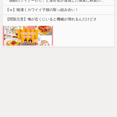
「感動のフィナーレだ」と某野党が達成した偉業に称賛の声が殺到、なんかヒーロー番組の最終回を見ているような気分に……
【ｗ】物凄くカワイイ子猫の取っ組み合い！
【閲覧注意】俺が近くにいると機械が壊れるんだけどさ