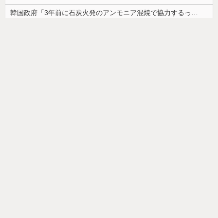
韓国政府「3年前に石炭火発のアンモニア混焼で協力するっていったけどあれ取りやめな。政権変わったし」……韓国とまともな協力ができない理由、これなんですよね
【ｗ】物凄くカワイイ子猫の取っ組み合い！
【画像】カップヌードル、限界突破ｗｗｗ
ドイツ人男性がランニングシューズで富士登山 「足をくじいて動けない」
【画像】最近の高級ミニバンの顔キモすぎだろwww
【画像】「ワイらのゴマキ（３９）」
【悲報】美容師「…手は尽くしました」おば「ｱｯ…ｯｽ…」→
韓国人「安貞桓が韓国代表に激怒！『惨憺たる結果、徹底的な刷新が必要だ』と監督や協会を痛烈批判」
お部屋が汚部屋になってまう、、