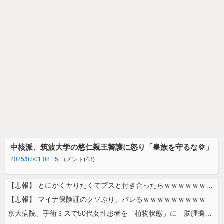
中核派、筑波大学の悠仁親王警護に怒り「皇族を守るな💢」
2025/07/01 08:15
コメント(43)
【悲報】 とにかくヤりたくてブスと付き合ったらｗｗｗｗｗｗｗｗｗｗｗｗ...
【悲報】 マイナ保険証のクソぶり、バレるｗｗｗｗｗｗｗｗｗ
京大病院、手術ミスで50代女性患者を「植物状態」に 脳腫瘍摘出手術で腫...