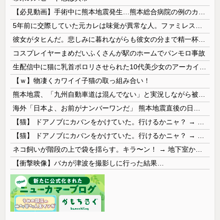
【必見動画】手術中に熊本地震発生…熊本総合病院の例のカメラ映像、ノーカットver.が公開される
5年前に交際していた元カレは味覚が異常な人。ファミレスへ行くと備え付けの醤油をジャボジャボ入れてサイゼのミラノ風ドリアには醤油を3秒くらいかけていた。おやつはアンチョビ
彼女がタヒんだ。悲しみに暮れながらも彼女の分まで精一杯生きようと誓った。だが実は生きていた！突撃するとふっくらした顔で大きなお腹を抱えて...
コスプレイヤーまめだいふくさんが駅のホームでパンモロ事故
生配信中に猫に乳首ポロリさせられた10代美少女のアーカイブ、500万再生越えｗｗｗ
【ｗ】物凄くカワイイ子猫の取っ組み合い！
熊本地震、「九州自動車道は混んでない」と実況しながら被災地へ向かう有名アナなどに批判殺到 全国紙記者「最新の状況をいち早く伝えることは報道機関としての責務」「情報を取り上げることには大きな意義がある」
海外「日本よ、お前がナンバーワンだ」 熊本地震直後の日本の対応のスピードに世界が衝撃
【猫】 ドアノブにカバンをかけていた。行けるかニャ？ → 猫はこうなります…
【猫】 ドアノブにカバンをかけていた。行けるかニャ？ → 猫はこうなります…
ネコ飼いが階段の上で袋を揺らす。キラ〜ン！ → 地下室からヤツが現れる…
【衝撃映像】バカが津波を撮影しに行った結果…