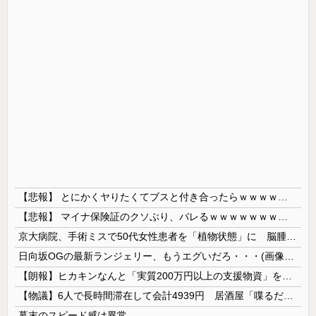
【悲報】 とにかくヤりたくてブスと付き合ったらｗｗｗｗｗｗｗｗｗｗｗｗｗｗｗ
【悲報】 マイナ保険証のクソぶり、バレるｗｗｗｗｗｗｗｗｗ
京大病院、手術ミスで50代女性患者を「植物状態」に 脳腫瘍摘出手術で腫瘍の無い部位を摘出してしまう
日向坂OGの最新ランジェリー、もうエグいだろ・・・(画像どーん)
【朗報】ヒカキンなんと「実質200万円以上の支援物資」を寄付してしまう
【物議】6人で長時間滞在して会計4939円 居酒屋「喋るだけなら公園に行って」
幕末のスピード感は異常