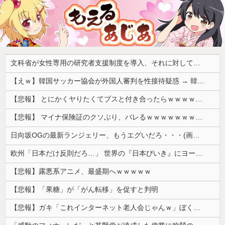
文科省が女性専用の研究者支援制度を導入、それに対して子育て負担に苦しむ若手男性研究者は……
【えｗ】韓国サッカー協会が外国人審判を性接待疑惑 → 韓国ネットに動揺広がる「信じられない」「要求した外国人審判もおかしい」「韓国以外の国にも要求しているのでは」
【悲報】 とにかくヤりたくてブスと付き合ったらｗｗｗｗｗｗｗｗｗｗｗｗｗｗｗ
【悲報】 マイナ保険証のクソぶり、バレるｗｗｗｗｗｗｗｗｗ
日向坂OGの最新ランジェリー、もうエグいだろ・・・(画像どーん)
欧州「日本だけ反則だろ…」 世界の『日本びいき』にヨーロッパ全土から不満の声
【悲報】露悪系アニメ、最盛期へｗｗｗｗｗ
【悲報】「果糖」が「がん転移」を促すと判明
【悲報】ガキ「これインターネット老人会じゃんｗ」ぼく「どれどれ…」ガキ「ニコニコ！らきすた！ボカロ！」ぼく「はぁ…」