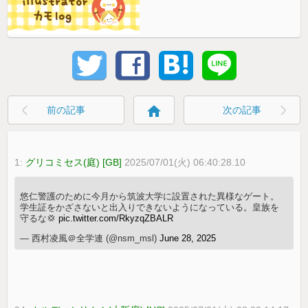
home
前の記事
次の記事
1:
グリコミセス(庭) [GB]
2025/07/01(火) 06:40:28.10
悠仁警護のために今月から筑波大学に設置された異様なゲート。
学生証をかざさないと出入りできないようになっている。皇族を
守るな💢
pic.twitter.com/RkyzqZBALR
— 西村凌風＠全学連 (@nsm_msl)
June 28, 2025