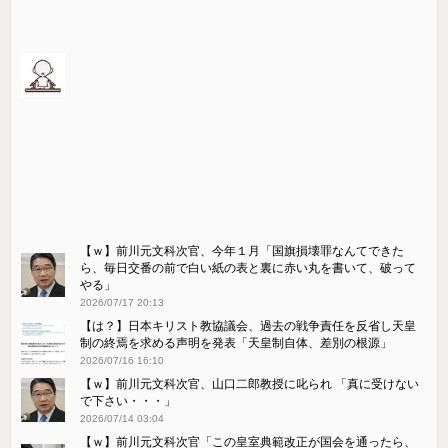
【ｗ】前川元文科次官、今年１月「国旗損壊罪なんてできた
ら、毎日交番の前で白い紙の表と裏に赤い丸を書いて、破って
やる」
2026/07/17 20:13
【は？】日本キリスト教協議会、過去の戦争責任を反省し天皇
制の終焉を求める声明を発表「天皇制自体、差別の根源」
2026/07/16 16:10
【ｗ】前川元文科次官、山口二郎教授に叱られ 「真に受けない
で下さい・・・」
2026/07/14 03:04
【ｗ】前川元文科次官「この皇室典範改正が国会を通ったら、