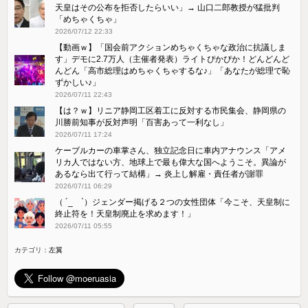
天皇はその公布を拒否したらいい」→ 山口二郎教授が猛批判
「めちゃくちゃ」
2026/07/12 22:33
【動画ｗ】「国会前アクションめちゃくちゃな政治に抗議しま
す」デモに2.7万人（主催者発表）ライトぴかぴか！どんどんど
んどん「高市総理はめちゃくちゃするな♪」「あなたが総理で恥
ずかしい♪」
2026/07/11 22:43
【は？ｗ】リニア静岡工区着工に反対する市民集会、静岡県の
川勝前知事が反対声明「百害あって一利なし」
2026/07/11 17:24
ケーブルカーの車掌さん、独立記念日に車内アナウンス「アメ
リカ人ではない方、地球上で最も偉大な国へようこそ。異論が
あるなら出て行って結構」→ 炎上し解雇・責任者が謝罪
2026/07/11 06:29
（ ´_ゝ`）ジェンダー掲げる２つの女性団体「今こそ、天皇制に
終止符を！天皇制廃止を求めます！」
2026/07/11 05:55
カテゴリ：
左翼