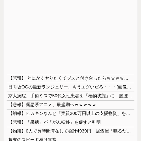
【悲報】 とにかくヤりたくてブスと付き合ったらｗｗｗｗｗｗｗｗｗｗｗｗｗｗｗ
日向坂OGの最新ランジェリー、もうエグいだろ・・・(画像どーん)
京大病院、手術ミスで50代女性患者を「植物状態」に 脳腫瘍摘出手術で腫瘍の無い部位を摘出してしまう
【悲報】露悪系アニメ、最盛期へｗｗｗｗｗ
【朗報】ヒカキンなんと「実質200万円以上の支援物資」を寄付してしまう
【悲報】「果糖」が「がん転移」を促すと判明
【物議】6人で長時間滞在して会計4939円 居酒屋「喋るだけなら公園に行って」
幕末のスピード感は異常