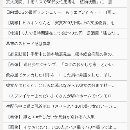
京大病院、手術ミスで50代女性患者を「植物状態」に 脳腫瘍摘出手術で腫瘍の無い部位を摘出してしまう
日向坂OGの最新ランジェリー、もうエグいだろ・・・(画像どーん)
【朗報】ヒカキンなんと「実質200万円以上の支援物資」を寄付してしまう
【物議】6人で長時間滞在して会計4939円 居酒屋「喋るだけなら公園に行って」
幕末のスピード感は異常
【必見動画】手術中に熊本地震発生…熊本総合病院の例のカメラ映像、ノーカットver.が公開される
【画像】 週刊少年ジャンプ、「ロクのおかしな家」とかいう微妙な漫画を巻頭カラーにしたせいで100万部切る
飲み屋でケンカした相手をコロした男の弁護をした。そして数年後、因果応報を思わせる出来事が…
彼女がタヒんだ。悲しみに暮れながらも彼女の分まで精一杯生きようと誓った。だが実は生きていた！突撃するとふっくらした顔で大きなお腹を抱えて...
コスプレイヤーまめだいふくさんが駅のホームでパンモロ事故
生配信中に猫に乳首ポロリさせられた10代美少女のアーカイブ、500万再生越えｗｗｗ
【画像】 誰とエ●チしたいか見解が別れる六人衆
【画像】 イケおじ(54)、JK10人とハメ撮り770本撮って逮捕ｗｗｗｗｗｗｗ