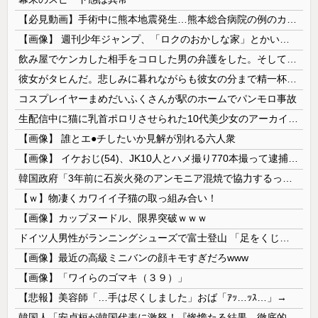
【必見動画】手術中に熊本地震発生…熊本総合病院の例のカメラ映像、ノーカットver.が公開される
【画像】 週刊少年ジャンプ、「ロクのおかしな家」とかいう微妙な漫画を巻頭カラーにしたせいで100万部切る
飲み屋でケンカした相手をコロした男の弁護をした。そして数年後、因果応報を思わせる出来事が…
彼女がタヒんだ。悲しみに暮れながらも彼女の分まで精一杯生きようと誓った。だが実は生きていた！突撃するとふっくらした顔で大きなお腹を抱えて...
コスプレイヤーまめだいふくさんが駅のホームでパンモロ事故
生配信中に猫に乳首ポロリさせられた10代美少女のアーカイブ、500万再生越えｗｗｗ
【画像】 誰とエ●チしたいか見解が別れる六人衆
【画像】 イケおじ(54)、JK10人とハメ撮り770本撮って逮捕ｗｗｗｗｗｗｗ
韓国政府「3年前に石炭火発のアンモニア混焼で協力するっていったけどあれ取りやめな。政権変わったし」……韓国とまともな協力ができない理由、これなんですよね
【ｗ】物凄くカワイイ子猫の取っ組み合い！
【画像】カップヌードル、限界突破ｗｗｗ
ドイツ人男性がランニングシューズで富士登山 「足をくじいて動けない」
【画像】最近の高級ミニバンの顔キモすぎだろwww
【画像】「ワイらのゴマキ（３９）」
【悲報】美容師「…手は尽くしました」おば「ｱｯ…ｯｽ…」→
韓国人「安貞桓が韓国代表に激怒！『惨憺たる結果、徹底的な刷新が必要だ』と監督や協会を痛烈批判」