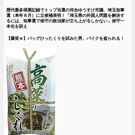
歴代最多得票記録でトップ当選の河合ゆうすけ市議、埼玉知事
選（来年８月）に立候補表明！「埼玉県の外国人問題を解決す
るには、知事選で保守の政治家が立ち上がるしかない」保守一
本化を訴え
【爆笑ｗ】バッグひったくりを試みた男、バイクを盗られる！