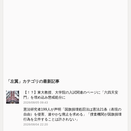
「左翼」カテゴリの最新記事
【！？】東大教授、大学院の入試関連のページに「六四天安
門」を埋め込み懲戒処分に
2026/08/05 09:43
憲法研究者199人が声明「国旗損壊処罰法は憲法21条（表現の
自由）を侵害、速やかな廃止を求める」「捜査機関が国旗損壊
行為を立件することは許されない」
2026/08/04 22:20