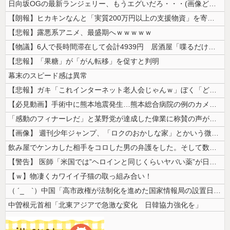
日向坂OGの最新ランジェリー、もうエグいだろ・・・(画像どーん)
【朗報】ヒカキンなんと「実質200万円以上の支援物資」を寄付してしまう
【悲報】露悪系アニメ、最盛期へｗｗｗｗｗ
【物議】6人で長時間滞在して会計4939円 居酒屋「喋るだけなら公園に...
【悲報】「果糖」が「がん転移」を促すと判明
幕末のスピード感は異常
【悲報】ガキ「これインターネット老人会じゃんｗ」ぼく「どれどれ…」ガキ...
【必見動画】手術中に熊本地震発生…熊本総合病院の例のカメラ映像、ノーカ...
「感動のフィナーレだ」と某野党が達成した偉業に称賛の声が殺到、なんかヒ...
【画像】 週刊少年ジャンプ、「ロクのおかしな家」とかいう微妙な漫画を巻...
飲み屋でケンカした相手をコロした男の弁護をした。そして数年後、因果応報...
【警告】 医師「米国では”ヘロインと同じくらいヤバい薬”が日本では平気...
【ｗ】物凄くカワイイ子猫の取っ組み合い！
（ ´_ゝ`）中国「高市政権が法制化を進めた国家情報局の設置日が7月3...
中曽根元首相「北東アジアで急激な変化 日韓協力強化を」