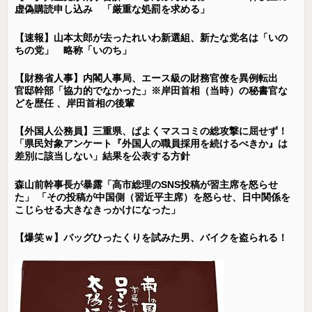
虚偽購読申し込み 「厳重な処罰を求める」
【速報】山本太郎が去ったれいわ新選組、新たな党名は「いの
ちの党」 略称「いのち」
【財務省人事】内閣人事局、エース級の財務官僚を異例転出
官邸幹部「協力的でなかった」※岸田首相（当時）の秘書官な
どを歴任 、岸田首相の後輩
【外国人公務員】三重県、ぱよくマスコミの総攻撃に屈せず！
「県民対象アンケート『外国人の職員採用を続けるべきか』は
差別に該当しない」結果を公表する方針
森山前幹事長が暴露「高市総理のSNS投稿が習主席を怒らせ
た」 「その投稿が中国側（習近平主席）を怒らせ、日中関係を
こじらせる大きなきっかけになった」
【爆笑ｗ】バッグひったくりを試みた男、バイクを盗られる！