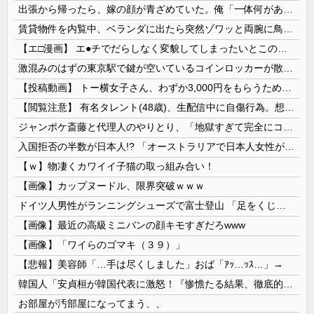
出張から帰ったら、嫁の顔が青ざめていた。俺「一体何があったんだ？」嫁「…」→子供たちに話を聞くと…
賃貸物件を内覧中、ベランダに出たら突然ゾワッと両腕に鳥肌が出た。「やっぱりこの部屋嫌だ」と思った瞬間、体が前にドンッと突き飛ばされて…
【エ□漫画】 エ●チでだらしなく変貌してしまったいとこのお姉ちゃんにチン○ン搾り取られちゃうショタ君…！
激混みのはずの東京駅で鍵が空いているコインロッカーが散見、「ラッキー」と思って中を確認してみると……
【投稿動画】 トー横女子さん、わずか3,000円をもらうために大人のチ●ポをしゃぶってしまう…
【閲覧注意】 有名タレント(48歳)、生配信中に自傷行為。想像の10倍エグくてファン全員トラウマに…
ジャンポケ斎藤と代理人のやりとり、「地獄すぎて完全にコントになってる……」と衝撃を受ける人が続出中
入国拒否の半数が日本人!? 「オーストラリアで日本人女性が売春」
【ｗ】物凄くカワイイ子猫の取っ組み合い！
【画像】カップヌードル、限界突破ｗｗｗ
ドイツ人男性がランニングシューズで富士登山 「足をくじいて動けない」
【画像】最近の高級ミニバンの顔キモすぎだろwww
【画像】「ワイらのゴマキ（３９）」
【悲報】美容師「…手は尽くしました」おば「ｱｯ…ｯｽ…」→
韓国人「安貞桓が韓国代表に激怒！『惨憺たる結果、徹底的な刷新が必要だ』と監督や協会を痛烈批判」
お部屋が汚部屋になってまう、、