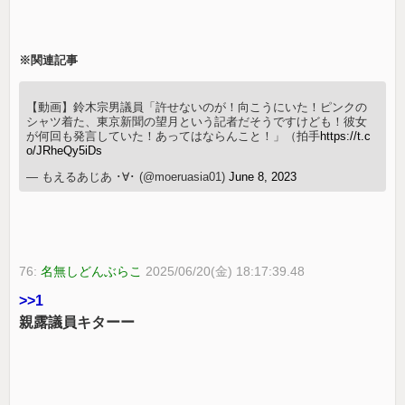
※関連記事
【動画】鈴木宗男議員「許せないのが！向こうにいた！ピンクの
シャツ着た、東京新聞の望月という記者だそうですけども！彼女
が何回も発言していた！あってはならんこと！」（拍手
https://t.c
o/JRheQy5iDs
— もえるあじあ ･∀･ (@moeruasia01)
June 8, 2023
76:
名無しどんぶらこ
2025/06/20(金) 18:17:39.48
>>1
親露議員キターー