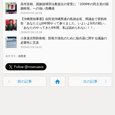
高市首相、国旗損壊罪法案提出の背景に 「2009年の民主党の国
旗軽視」への強い危機感
2026/07/23 16:08
【沖縄県知事選】自民党沖縄県連の島袋会長、県議会で宣戦布
告「あなたとは8年間やって参りました、いよいよ9月の戦い」
「あなたのやってきた8年間、私は認められない！！」
2026/07/20 16:38
小泉進次郎防衛相、防衛力強化のために核兵器に関する議論の
必要性に言及
2026/07/19 04:01
カテゴリ：
自民党
home
前の記事
次の記事