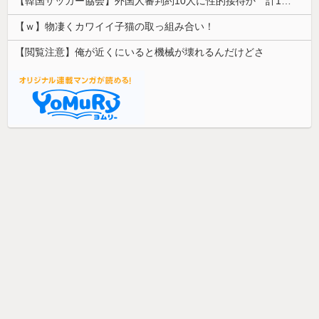
【韓国サッカー協会】外国人審判約10人に性的接待か 計1496回、約2億ウォン（約2200万円）
【ｗ】物凄くカワイイ子猫の取っ組み合い！
【閲覧注意】俺が近くにいると機械が壊れるんだけどさ