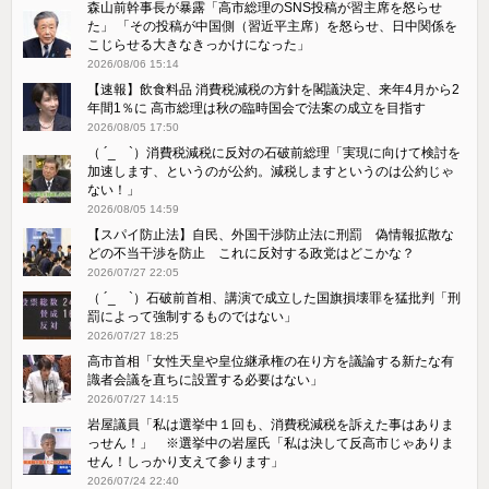
森山前幹事長が暴露「高市総理のSNS投稿が習主席を怒らせ
た」 「その投稿が中国側（習近平主席）を怒らせ、日中関係を
こじらせる大きなきっかけになった」
2026/08/06 15:14
【速報】飲食料品 消費税減税の方針を閣議決定、来年4月から2
年間1％に 高市総理は秋の臨時国会で法案の成立を目指す
2026/08/05 17:50
（ ´_ゝ`）消費税減税に反対の石破前総理「実現に向けて検討を
加速します、というのが公約。減税しますというのは公約じゃ
ない！」
2026/08/05 14:59
【スパイ防止法】自民、外国干渉防止法に刑罰 偽情報拡散な
どの不当干渉を防止 これに反対する政党はどこかな？
2026/07/27 22:05
（ ´_ゝ`）石破前首相、講演で成立した国旗損壊罪を猛批判「刑
罰によって強制するものではない」
2026/07/27 18:25
高市首相「女性天皇や皇位継承権の在り方を議論する新たな有
識者会議を直ちに設置する必要はない」
2026/07/27 14:15
岩屋議員「私は選挙中１回も、消費税減税を訴えた事はありま
っせん！」 ※選挙中の岩屋氏「私は決して反高市じゃありま
せん！しっかり支えて参ります」
2026/07/24 22:40