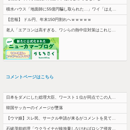
積水ハウス「地面師に55億円騙し取られた…」ワイ「はえーかわいそう…会社滅茶苦茶やろなぁ」
【悲報】 ドル円、年末150円割れへｗｗｗｗｗ
老人「エアコンは高すぎる、ワシらの熱中症対策はこれじゃよ」
コメントページはこちら
日本をダメにした総理大臣、ワースト１位が同点でこの人ｗｗｗｗｗｗ
韓国サッカーのイメージが墜落
【ウマ娘】スレ民、サークル申請が来るがコメントを見て思わず拒否してしまう
石破茂前総理「ウクライナが核放棄しなければロシア侵攻しなかった」！