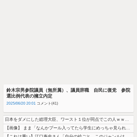
鈴木宗男参院議員（無所属）、議員辞職 自民に復党 参院
選比例代表の擁立内定
2025/06/20 20:01
コメント(41)
日本をダメにした総理大臣、ワースト１位が同点でこの人ｗｗｗｗｗｗ
【画像】 まま「なんかプール入ってたら学生にめっちゃ見られたw」
【これは重い】江口寿史さん「自分の絵ごと、このジャンルはそろそろ終わり...