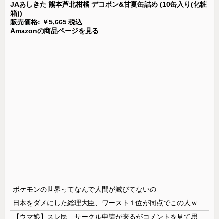
JAあしきた 熊本芦北柑橘 デコポン&甘夏缶詰め (10缶入り(化粧
箱))
販売価格: ￥5,665 税込
Amazonの商品ページを見る
ポケモンの世界ってなんで人間が滅びてないの
日本をダメにした総理大臣、ワースト１位が同点でこの人ｗｗｗｗｗｗ
【ウマ娘】スレ民、サークル申請が来るがコメントを見て思わず拒否してしまう