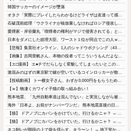
韓国サッカーのイメージが墜落
オタク「実際にプレイしたらわかるけどライザは友達って感じで性的な目では見れないｗ」←これｗ
石破茂前総理「ウクライナが核放棄しなければロシア侵攻しなかった」！
愛煙家・岸谷蘭丸「喫煙者の権利がマジで侵害されてる」と私見 「いくら税金を我々が払ってるんだと」
日本をダメにした総理大臣、ワースト１位が同点でこの人ｗｗｗｗｗｗ
【悲報】集英社オンライン、1人のシャドウボクシング（43億注文）によって長期間業務を妨害され続けていた模様・・・
【画像】吉岡里帆さん、本物の役者ってこういうもんだよなと話題に
【エ□漫画】 エ●チでだらしなく変貌してしまったいとこのお姉ちゃんにチン○ン搾り取られちゃうショタ君…！
激混みのはずの東京駅で鍵が空いているコインロッカーが散見、「ラッキー」と思って中を確認してみると……
【投稿動画】 トー横女子さん、わずか3,000円をもらうために大人のチ●ポをしゃぶってしまう…
【ｗ】物凄くカワイイ子猫の取っ組み合い！
熊本地震、「九州自動車道は混んでない」と実況しながら被災地へ向かう有名アナなどに批判殺到 全国紙記者「最新の状況をいち早く伝えることは報道機関としての責務」「情報を取り上げることには大きな意義がある」
海外「日本よ、お前がナンバーワンだ」 熊本地震直後の日本の対応のスピードに世界が衝撃
【猫】 ドアノブにカバンをかけていた。行けるかニャ？ → 猫はこうなります…
【猫】 ドアノブにカバンをかけていた。行けるかニャ？ → 猫はこうなります…
ネコ飼いが階段の上で袋を揺らす。キラ〜ン！ → 地下室からヤツが現れる…