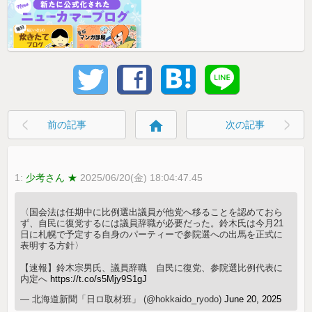
home
前の記事
次の記事
1:
少考さん ★
2025/06/20(金) 18:04:47.45
〈国会法は任期中に比例選出議員が他党へ移ることを認めておら
ず、自民に復党するには議員辞職が必要だった。鈴木氏は今月21
日に札幌で予定する自身のパーティーで参院選への出馬を正式に
表明する方針〉
【速報】鈴木宗男氏、議員辞職 自民に復党、参院選比例代表に
内定へ
https://t.co/s5Mjy9S1gJ
— 北海道新聞「日ロ取材班」 (@hokkaido_ryodo)
June 20, 2025