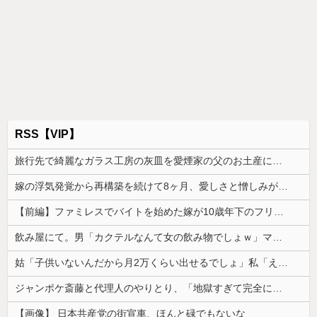
RSS【VIP】
旅行先で綺麗なガラス工房の灰皿を愛煙家の父のお土産にしたんだけどダイソーでそっくりな商品を見つけた
嫁の浮気発覚から再構築を続けて8ヶ月、愛しさと憎しみが交互に押し寄せてる。もう一回俺に恋させてあげたい。
【前編】ファミレスでバイトを始めた嫁が10歳年下のフリーターと性行為してた
飲み屋にて。男「カクテルなんて女の飲み物でしょｗ」マスター「その子、かなり飲めるよ？」→強気だった男の態度が一変して…
姑「子供いないんだから月2万くらい出せるでしょ」私「え？将来のために貯めているんですが…」→義実家の要求に呆れて…
ジャンポケ斎藤と代理人のやりとり、「地獄すぎて完全にコントになってる……」と衝撃を受ける人が続出中
【画像】 日本共産党の街宣車、ほんと碌でもないな