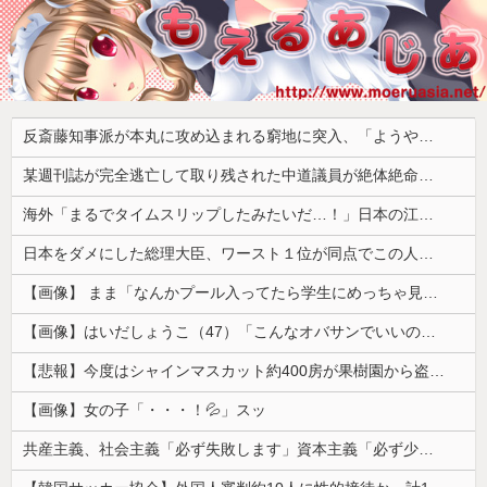
反斎藤知事派が本丸に攻め込まれる窮地に突入、「ようやく反撃のターンやね」と手際の良さに感心する人が続出中
某週刊誌が完全逃亡して取り残された中道議員が絶体絶命の窮地、「今度は宏池会に矛先を向けたか……」と節操の無さに呆れる人が続出
海外「まるでタイムスリップしたみたいだ…！」日本の江戸時代の街並みがそのまま保存されている貴重な場所とは・・・？【海外の反応】
日本をダメにした総理大臣、ワースト１位が同点でこの人ｗｗｗｗｗｗ
【画像】 まま「なんかプール入ってたら学生にめっちゃ見られたw」
【画像】はいだしょうこ（47）「こんなオバサンでいいの…？」
【悲報】今度はシャインマスカット約400房が果樹園から盗まれる 参議院議員「日本人ではないと思う」
【画像】女の子「・・・！💦」スッ
共産主義、社会主義「必ず失敗します」資本主義「必ず少子化します」