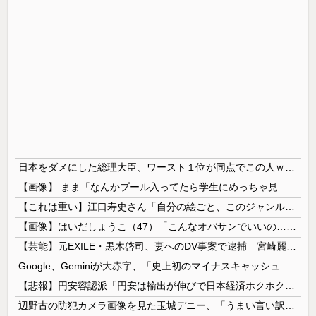
日本をダメにした総理大臣、ワースト１位が同点でこの人ｗｗｗｗｗｗ
【画像】 まま「なんかプール入ってたら学生にめっちゃ見られたw」
【これは重い】江口寿史さん「自分の絵ごと、このジャンルはそろそろ終わりかな」
【画像】はいだしょうこ（47）「こんなオバサンでいいの…？」
【芸能】元EXILE・黒木啓司、妻へのDV事案で逮捕 宮崎麗果被告は全身打撲・頭部裂傷などのけが
Google、Geminiが大赤字、「史上初のマイナスキャッシュフロー」に陥る
【悲報】円安容認派「円安は輸出が伸びで日本経済ホクホク！」⇒ 世界に売る物が無さすぎて輸出額で韓国に惨敗・・・
辺野古の防犯カメラ画像を見た玉城デニー、「うまい言い訳が思いつかなかったからそれかよ」と有権者を呆れさせるコメントを……