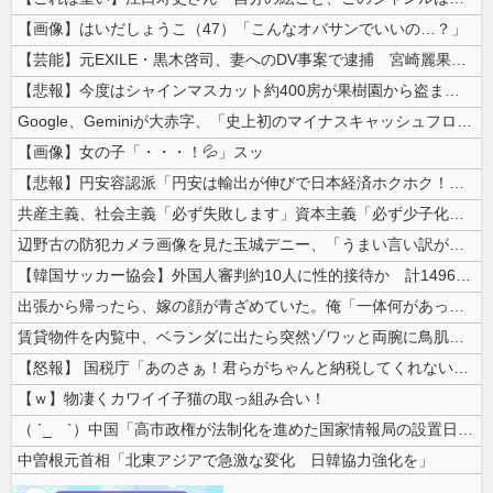
【画像】はいだしょうこ（47）「こんなオバサンでいいの…？」
【芸能】元EXILE・黒木啓司、妻へのDV事案で逮捕 宮崎麗果被告は全...
【悲報】今度はシャインマスカット約400房が果樹園から盗まれる 参議院...
Google、Geminiが大赤字、「史上初のマイナスキャッシュフロー...
【画像】女の子「・・・！💦」スッ
【悲報】円安容認派「円安は輸出が伸びで日本経済ホクホク！」⇒ 世界に売...
共産主義、社会主義「必ず失敗します」資本主義「必ず少子化します」
辺野古の防犯カメラ画像を見た玉城デニー、「うまい言い訳が思いつかなかっ...
【韓国サッカー協会】外国人審判約10人に性的接待か 計1496回、約2...
出張から帰ったら、嫁の顔が青ざめていた。俺「一体何があったんだ？」嫁「...
賃貸物件を内覧中、ベランダに出たら突然ゾワッと両腕に鳥肌が出た。「やっ...
【怒報】 国税庁「あのさぁ！君らがちゃんと納税してくれないとこうなっち...
【ｗ】物凄くカワイイ子猫の取っ組み合い！
（ ´_ゝ`）中国「高市政権が法制化を進めた国家情報局の設置日が7月3...
中曽根元首相「北東アジアで急激な変化 日韓協力強化を」