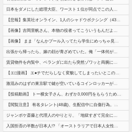
日本をダメにした総理大臣、ワースト１位が同点でこの人ｗｗｗｗｗｗ
【悲報】集英社オンライン、1人のシャドウボクシング（43億注文）によって長期間業務を妨害され続けていた模様・・・
【画像】吉岡里帆さん、本物の役者ってこういうもんだよなと話題に
【画像】 まま「なんかプール入ってたら学生にめっちゃ見られたw」
出張から帰ったら、嫁の顔が青ざめていた。俺「一体何があったんだ？」嫁「…」→子供たちに話を聞くと…
賃貸物件を内覧中、ベランダに出たら突然ゾワッと両腕に鳥肌が出た。「やっぱりこの部屋嫌だ」と思った瞬間、体が前にドンッと突き飛ばされて…
【エ□漫画】 エ●チでだらしなく変貌してしまったいとこのお姉ちゃんにチン○ン搾り取られちゃうショタ君…！
激混みのはずの東京駅で鍵が空いているコインロッカーが散見、「ラッキー」と思って中を確認してみると……
【投稿動画】 トー横女子さん、わずか3,000円をもらうために大人のチ●ポをしゃぶってしまう…
【閲覧注意】 有名タレント(48歳)、生配信中に自傷行為。想像の10倍エグくてファン全員トラウマに…
ジャンポケ斎藤と代理人のやりとり、「地獄すぎて完全にコントになってる……」と衝撃を受ける人が続出中
入国拒否の半数が日本人!? 「オーストラリアで日本人女性が売春」