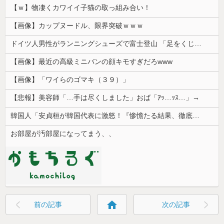
【ｗ】物凄くカワイイ子猫の取っ組み合い！
【画像】カップヌードル、限界突破ｗｗｗ
ドイツ人男性がランニングシューズで富士登山 「足をくじいて動けない」
【画像】最近の高級ミニバンの顔キモすぎだろwww
【画像】「ワイらのゴマキ（３９）」
【悲報】美容師「…手は尽くしました」おば「ｱｯ…ｯｽ…」→
韓国人「安貞桓が韓国代表に激怒！『惨憺たる結果、徹底的な刷新が必要だ』と監督や協会を痛烈批判」
お部屋が汚部屋になってまう、、
home
前の記事
次の記事