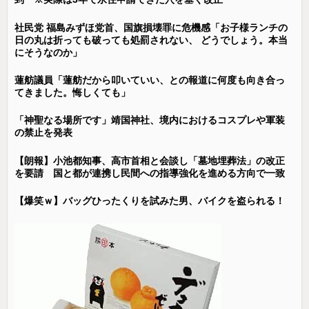
社民党 福島みずほ党首、国旗損壊罪に危機感「お子様ランチの
日の丸は折っても破っても処罰されない、 どうでしょう。本当
にそうなのか」
蓮舫議員「蓮舫だから叩いていい、との報道に何度も向き合っ
てきました。悔しくても」
「神聖なる場所です」靖国神社、境内におけるコスプレや軍装
の禁止を発表
【朗報】小池都知事、高市首相と会談し「墓地埋葬法」の改正
を要請 国と都が連携し民間への指導強化を進める方向で一致
【爆笑ｗ】バッグひったくりを試みた男、バイクを盗られる！