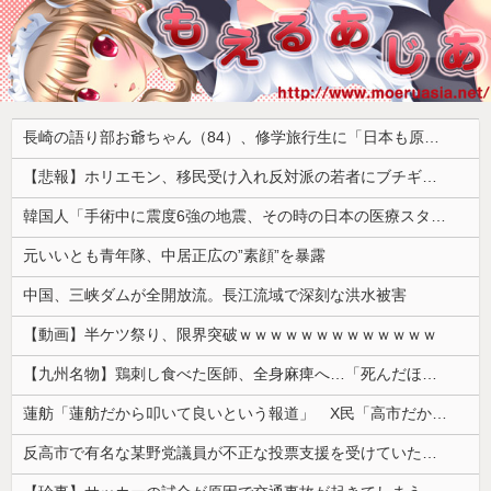
長崎の語り部お爺ちゃん（84）、修学旅行生に「日本も原爆を持たないと負ける」と言われびっくり！ 被団協代表（85）も中学生に「核を持たないで日本を守れますか」と問われ危機感
【悲報】ホリエモン、移民受け入れ反対派の若者にブチギレ「差別するなんて最低だ！」 → スタジオ誰も反論できず沈黙 ………
韓国人「手術中に震度6強の地震、その時の日本の医療スタッフたちの姿をご覧ください」→「マジで鳥肌立った」「こういう姿は韓国も見習わないと」「あん...
元いいとも青年隊、中居正広の”素顔”を暴露
中国、三峡ダムが全開放流。長江流域で深刻な洪水被害
【動画】半ケツ祭り、限界突破ｗｗｗｗｗｗｗｗｗｗｗｗｗ
【九州名物】鶏刺し食べた医師、全身麻痺へ…「死んだほうが良かったと思っていた」
蓮舫「蓮舫だから叩いて良いという報道」 X民「高市だから叩いて良いをやってるのがお前だろ」
反高市で有名な某野党議員が不正な投票支援を受けていた過去が発掘、「説明責任があるのでは？」と揶揄されており……