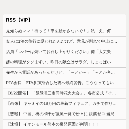
RSS【VIP】
見知らぬママ「待って！車を動かさないで！」私「え、何があったの！？」→慌てて降りると園長先生が激怒していて…
友人に1泊の旅行に誘われたんだけど、意見が割れて中止になった。倹約家と旅行計画したら、何も譲ってくれない...
店員「レバーは焼いてお召し上がりください」俺「大丈夫でしょ」→生で食べた瞬間、店員が血相を変えてきて…
嫁の料理がクソまずい。昨日の献立はサラダ、しょっぱいメイン、汁物、ご飯だけ・・・
先生から電話があったんだけど、「～とか～」「～とか考えて～」と何度も言ってたのが耳に残ってしまった
PTA会長「PTA参加拒否した親へ最終警告。こうなってもいい？」
【8/22開催】 「琵琶湖三市同時花火大会」、各市公式「そんな花火大会は存在しない」→ 高価チケットを購入した人達がSNS阿鼻叫喚
【画像】 キャミイの18万円の最新フィギュア、ガチで作り込みがエグすぎる
【悲報】 中国、橋の欄干が強風一発で粉々に 鉄筋ゼロ 当局「接着剤でくっつけただけ」「正常で、品質問題はない」
【速報】 イオンモール熊本の爆発原因が判明！！！！