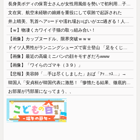
長身美ボディの保育士さんが女性用風俗を勢いで初利用…子供に絶対見せられないメスの顔でイキまくり。
文在寅、航空未経験の娘婿を重役にして収賄で起訴された
井上晴美、乳首ヘア○ードや濡れ場お○ぱいがエ□過ぎる！人生最後のラスト写真集、最高！！
【ｗ】物凄くカワイイ子猫の取っ組み合い！
【画像】カップヌードル、限界突破ｗｗｗ
ドイツ人男性がランニングシューズで富士登山 「足をくじいて動けない」
【画像】最近の高級ミニバンの顔キモすぎだろwww
【画像】「ワイらのゴマキ（３９）」
【悲報】美容師「…手は尽くしました」おば「ｱｯ…ｯｽ…」→
韓国人「安貞桓が韓国代表に激怒！『惨憺たる結果、徹底的な刷新が必要だ』と監督や協会を痛烈批判」
お部屋が汚部屋になってまう、、