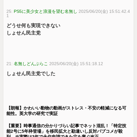
25:
PS5に美少女と浪漫を望む名無し
2025/06/20(金) 15:51:42.4
1
どうせ何も実現できない
しょせん民主党
21:
名無しどんぶらこ
2025/06/20(金) 15:51:18.12
しょせん民主党でした
【朗報】かわいい動物の動画がストレス・不安の軽減になる可
能性。英大学の研究で実証
【重要】時事通信の分かりづらい記事でネット混乱！「特定技
能2号に5年枠登場」を移民拡大と勘違いし反対パブコメが殺
到 ※実際は3年で永住申請できた穴を塞ぐ改正