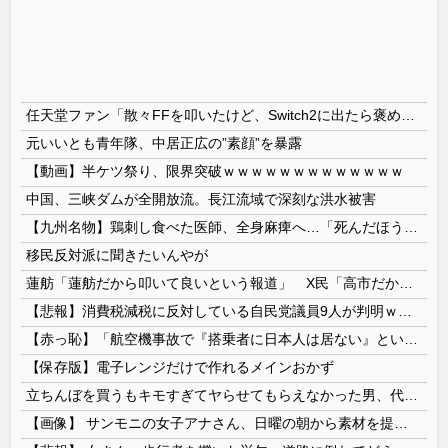
任天堂ファン「散々FFを叩いたけど、Switch2に出たら褒めます」
元いいとも青年隊、中居正広の”素顔”を暴露
【動画】半ケツ祭り、限界突破ｗｗｗｗｗｗｗｗｗｗｗｗｗ
中国、三峡ダムが全開放流。長江流域で深刻な洪水被害
【九州名物】鶏刺し食べた医師、全身麻痺へ…「死んだほうが良かったと思っていた」
移民反対派に聞きたいんやが
蓮舫「蓮舫だから叩いて良いという報道」 X民「高市だから叩いて良いをやってるのがお前だろ」
【悲報】消費税減税に反対している自民党議員9人が判明ｗｗｗｗｗｗ
【赤っ恥】「航空機事故で『搭乗者に日本人は居ない』という発表は嫌い。人間として同じ価値だと思う」→ツッコミ殺到も「自分が気に入らないと思った」と...
【保存版】電子レンジだけで作れるメインおかず
立ちんぼを買うもキモすぎてヤらせてもらえなかった男、代わりの足コキでまさかの大量身寸米青ｗｗｗ
【画像】 サンモニの女子アナさん、日曜の朝から素材を提供してしまう