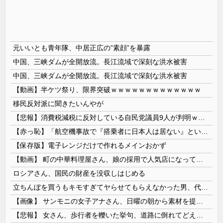
元いいとも青年隊、中居正広の”素顔”を暴露
中国、三峡ダムが全開放流。長江流域で深刻な洪水被害
中国、三峡ダムが全開放流。長江流域で深刻な洪水被害
【動画】半ケツ祭り、限界突破ｗｗｗｗｗｗｗｗｗｗｗｗｗ
移民反対派に聞きたいんやが
【悲報】消費税減税に反対している自民党議員9人が判明ｗｗｗｗｗｗ
【赤っ恥】「航空機事故で『搭乗者に日本人は居ない』という発表は嫌い。人間として同じ価値だと思う」→ツッコミ殺到も「自分が気に入らないと思った」と...
【保存版】電子レンジだけで作れるメインおかず
【動画】 町の中華料理屋さん、娘の採用で人気店になってしまう
ロシアさん、国民の財産を没収しはじめる
立ちんぼを買うもキモすぎてヤらせてもらえなかった男、代わりの足コキでまさかの大量身寸米青ｗｗｗ
【画像】 サンモニの女子アナさん、日曜の朝から素材を提供してしまう
【悲報】 女さん、歩行者を轢いた挙句、道路に倒れてどえらいことになってしまうw w w w w w w