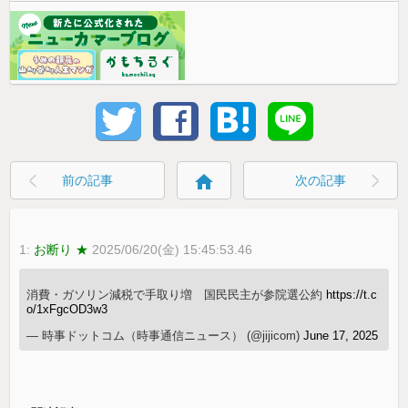
home
前の記事
次の記事
1:
お断り ★
2025/06/20(金) 15:45:53.46
消費・ガソリン減税で手取り増 国民民主が参院選公約
https://t.c
o/1xFgcOD3w3
— 時事ドットコム（時事通信ニュース） (@jijicom)
June 17, 2025