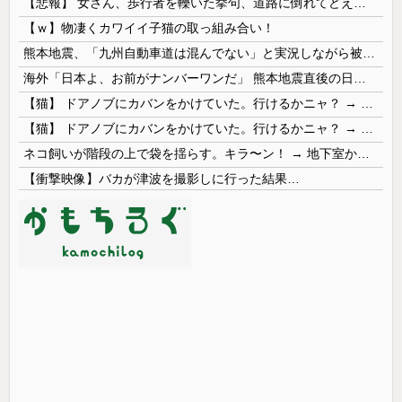
【悲報】 女さん、歩行者を轢いた挙句、道路に倒れてどえらいことになってしまうw w w w w w w
【ｗ】物凄くカワイイ子猫の取っ組み合い！
熊本地震、「九州自動車道は混んでない」と実況しながら被災地へ向かう有名アナなどに批判殺到 全国紙記者「最新の状況をいち早く伝えることは報道機関としての責務」「情報を取り上げることには大きな意義がある」
海外「日本よ、お前がナンバーワンだ」 熊本地震直後の日本の対応のスピードに世界が衝撃
【猫】 ドアノブにカバンをかけていた。行けるかニャ？ → 猫はこうなります…
【猫】 ドアノブにカバンをかけていた。行けるかニャ？ → 猫はこうなります…
ネコ飼いが階段の上で袋を揺らす。キラ〜ン！ → 地下室からヤツが現れる…
【衝撃映像】バカが津波を撮影しに行った結果…