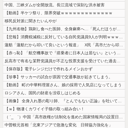
中国、三峡ダムが全開放流。長江流域で深刻な洪水被害
【動画】半ケツ祭り、限界突破ｗｗｗｗｗｗｗｗｗｗｗｗｗ
移民反対派に聞きたいんやが
【九州名物】鶏刺し食べた医師、全身麻痺へ…「死んだほうが良かったと思っ...
【悲報】消費税減税に反対している自民党議員9人が判明ｗｗｗｗｗｗ
蓮舫「蓮舫だから叩いて良いという報道」 X民「高市だから叩いて良いをや...
【赤っ恥】「航空機事故で『搭乗者に日本人は居ない』という発表は嫌い。人...
反高市で有名な某野党議員が不正な投票支援を受けていた過去が発掘、「説明...
【保存版】電子レンジだけで作れるメインおかず
【珍事】サッカーの試合が原因で交通事故が起きてしまう。
【動画】 町の中華料理屋さん、娘の採用で人気店になってしまう
ロシアさん、国民の財産を没収しはじめる
【画像】 全身入れ墨の彫り師、『とんでもない正論』を吐いて30万再生さ...
【ｗ】物凄くカワイイ子猫の取っ組み合い！
（ ´_ゝ`）中国「高市政権が法制化を進めた国家情報局の設置日が7月3...
中曽根元首相「北東アジアで急激な変化 日韓協力強化を」