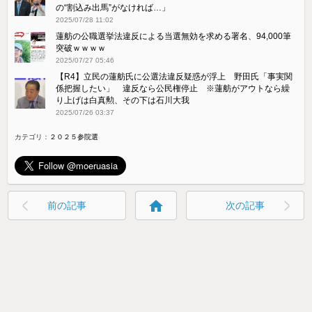
の“割込み出馬”がなければ…」
2025/07/28 11:02
蓮舫の公職選挙法違反による当選無効を求める署名、94,000筆
突破ｗｗｗｗ
2025/07/27 05:46
【R4】立民の蓮舫氏に公選法違反疑惑が浮上 野田氏「事実関
係把握したい」 違反なら公民権停止 ※蓮舫がアウトなら繰
り上げは白真勲、その下は石川大我
2025/07/26 03:37
カテゴリ：
２０２５参院選
home
前の記事
次の記事