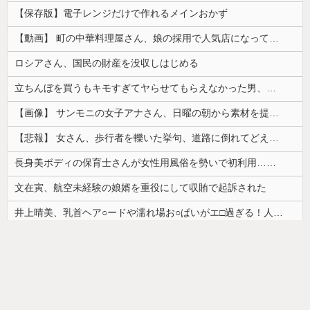
【保存版】電子レンジだけで作れるメインおかず
【動画】 町の中華料理屋さん、娘の採用で人気店になってしまう
ロシアさん、国民の財産を没収しはじめる
立ちんぼを買うもキモすぎてヤらせてもらえなかった男、代わりの足コキでまさかの大量身寸米青ｗｗｗ
【画像】 サンモニの女子アナさん、日曜の朝から素材を提供してしまう
【悲報】 女さん、歩行者を轢いた挙句、道路に倒れてどえらいことになってしまうw w w w w w w
長身美ボディの保育士さんが女性用風俗を勢いで初利用…子供に絶対見せられないメスの顔でイキまくり。
文在寅、航空未経験の娘婿を重役にして収賄で起訴された
井上晴美、乳首ヘア○ードや濡れ場お○ぱいがエ□過ぎる！人生最後のラスト写真集、最高！！
【ｗ】物凄くカワイイ子猫の取っ組み合い！
【画像】カップヌードル、限界突破ｗｗｗ
ドイツ人男性がランニングシューズで富士登山 「足をくじいて動けない」