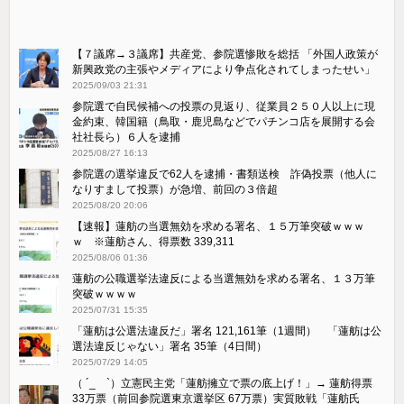
【７議席→３議席】共産党、参院選惨敗を総括 「外国人政策が
新興政党の主張やメディアにより争点化されてしまったせい」
2025/09/03 21:31
参院選で自民候補への投票の見返り、従業員２５０人以上に現
金約束、韓国籍（鳥取・鹿児島などでパチンコ店を展開する会
社社長ら）６人を逮捕
2025/08/27 16:13
参院選の選挙違反で62人を逮捕・書類送検 詐偽投票（他人に
なりすまして投票）が急増、前回の３倍超
2025/08/20 20:06
【速報】蓮舫の当選無効を求める署名、１５万筆突破ｗｗｗ
ｗ ※蓮舫さん、得票数 339,311
2025/08/06 01:36
蓮舫の公職選挙法違反による当選無効を求める署名、１３万筆
突破ｗｗｗｗ
2025/07/31 15:35
「蓮舫は公選法違反だ」署名 121,161筆（1週間） 「蓮舫は公
選法違反じゃない」署名 35筆（4日間）
2025/07/29 14:05
（ ´_ゝ`）立憲民主党「蓮舫擁立で票の底上げ！」→ 蓮舫得票
33万票（前回参院選東京選挙区 67万票）実質敗戦「蓮舫氏