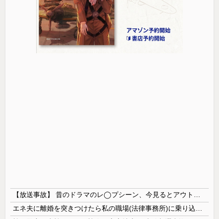
【放送事故】 昔のドラマのレ◯プシーン、今見るとアウトすぎる・・・
エネ夫に離婚を突きつけたら私の職場(法律事務所)に乗り込んできた 堂々と「離婚の法律相談です。母の薦めでこちらに参りました」と言っているが、...