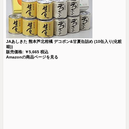
JAあしきた 熊本芦北柑橘 デコポン&甘夏缶詰め (10缶入り(化粧
箱))
販売価格: ￥5,665 税込
Amazonの商品ページを見る