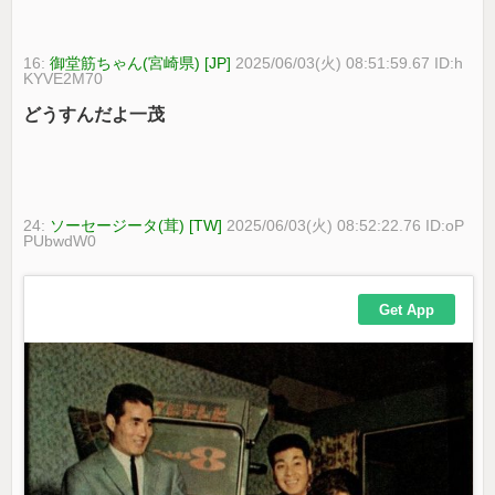
16:
御堂筋ちゃん(宮崎県) [JP]
2025/06/03(火) 08:51:59.67 ID:h
KYVE2M70
どうすんだよ一茂
24:
ソーセージータ(茸) [TW]
2025/06/03(火) 08:52:22.76 ID:oP
PUbwdW0