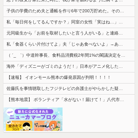
子供の学費のため夫と通帳を作り6年で200万貯めた。その会話を夫はコロっと忘れ、ある日積立通帳を発見した
私「毎日何をしてるんですか？」同室の女性「実はね…」→カーテン越しに聞こえていた声の正体が意外すぎて…
元同級生から「お前を取材したいと言う人がいる」と連絡があった。指定されたファミレスへ向かうと予想外の人物が待っていて…
私「食器くらい片付けてよ」夫「じゃあ食べないよ」→あまりにも子どもじみた言い分に、私が取った行動は…
（ ´_ゝ`）中道幹事長、食料品消費税2年間1%の閣議決定を批判 → 記者「中道改革連合は食料品消費税ゼロを公約に掲げていたが？」→ 階猛氏「
海外「ディズニーがゴミのようだ！」日本がアニメ化した米人気SF作品に絶賛の声が殺到中
【速報】 イオンモール熊本の爆発原因が判明！！！！
佐藤氏を事情聴取したフジテレビの弁護士がやらかした疑惑が浮上、「これが事実なら全部が怪しすぎるぞ」と前科に衝撃を受ける人が続出
【熊本地震】 ボランティア「水がない！届けて！」八代市市長「自分で取りに行って」