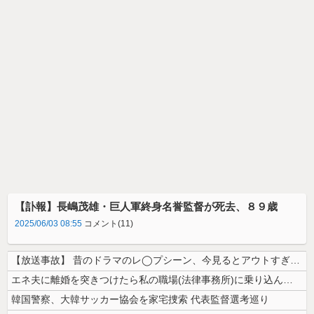
【訃報】長嶋茂雄・巨人軍終身名誉監督が死去、８９歳
2025/06/03 08:55
コメント(11)
【放送事故】 昔のドラマのレ◯プシーン、今見るとアウトすぎる・・・
エネ夫に離婚を突きつけたら私の職場(法律事務所)に乗り込んできた 堂々...
韓国警察、大韓サッカー協会を家宅捜索 代表監督選考巡り