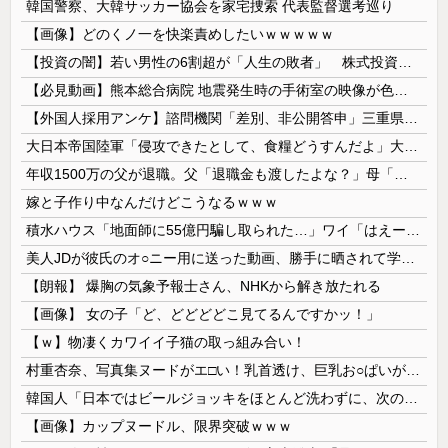
韓国警察、大韓サッカー協会を家宅捜索 代表監督選考巡り
【画像】どのくノ一を快楽責めしたいｗｗｗｗｗ
【投資の闇】若い男性の6割超が「人生の敗者」 株式投資が自信喪失の原因に
【必見動画】熊本総合病院 地震発生時の手術室の映像が色んな意味で衝撃的だと話題に
【外国人採用アンケ】諮問機関「差別、非公開答申」三重県「差別に当たらず、公表する方針を決定した」
大日本帝国陸軍「侵攻できたとして、食糧どうすんだよ」大本営「現地調達」陸軍「え？」
年収1500万の父が退職。父「退職金も渡したよな？」母「貯金なんてないよー」父「全部なくなったの！？」→予想外の返事に家族騒然となり…
嫁と子作り中なんだけどこうなるｗｗｗ
積水ハウス「地面師に55億円騙し取られた…」ワイ「はえーかわいそう…会社滅茶苦茶やろなぁ」
美人JDが彼氏のオ○ニー用に送った動画、勝手に晒されて学校中の”共有オカズ” にされる
【朗報】 爆胸の気象予報士さん、NHKから解き放たれる
【画像】 女の子「ど、どどどどこ見てるんですかッ！」
【ｗ】物凄くカワイイ子猫の取っ組み合い！
村重杏奈、写真集ヌードがエ□い！乳首透け、巨乳お○ぱいが最高過ぎる！
韓国人「日本ではビールジョッキをほとんど洗わずに、次の客に出すんだ！ これが証拠の映像だ!!」……あー、なるほどですねー。韓国には「アレ」がないんだ？
【画像】カップヌードル、限界突破ｗｗｗ