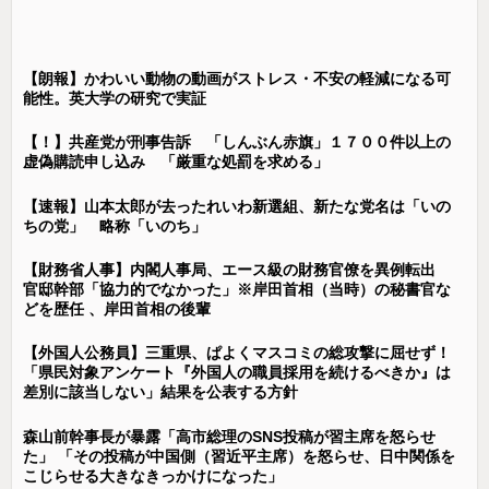
【朗報】かわいい動物の動画がストレス・不安の軽減になる可
能性。英大学の研究で実証
【！】共産党が刑事告訴 「しんぶん赤旗」１７００件以上の
虚偽購読申し込み 「厳重な処罰を求める」
【速報】山本太郎が去ったれいわ新選組、新たな党名は「いの
ちの党」 略称「いのち」
【財務省人事】内閣人事局、エース級の財務官僚を異例転出
官邸幹部「協力的でなかった」※岸田首相（当時）の秘書官な
どを歴任 、岸田首相の後輩
【外国人公務員】三重県、ぱよくマスコミの総攻撃に屈せず！
「県民対象アンケート『外国人の職員採用を続けるべきか』は
差別に該当しない」結果を公表する方針
森山前幹事長が暴露「高市総理のSNS投稿が習主席を怒らせ
た」 「その投稿が中国側（習近平主席）を怒らせ、日中関係を
こじらせる大きなきっかけになった」