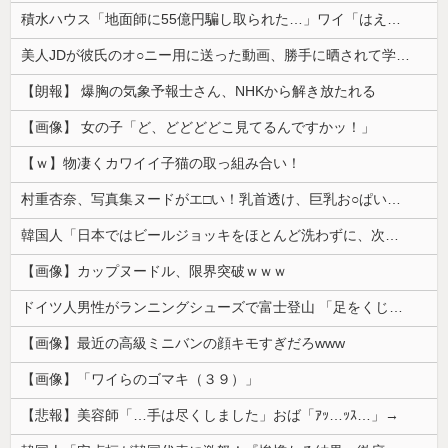
積水ハウス「地面師に55億円騙し取られた…」ワイ「はえーかわいそう…会社滅茶苦茶やろなぁ」
美人JDが彼氏のオ○ニー用に送った動画、勝手に晒されて学校中の”共有オカズ” にされる
【朗報】 爆胸の気象予報士さん、NHKから解き放たれる
【画像】 女の子「ど、どどどどこ見てるんですかッ！」
【ｗ】物凄くカワイイ子猫の取っ組み合い！
村重杏奈、写真集ヌードがエ□い！乳首透け、巨乳お○ぱいが最高過ぎる！
韓国人「日本ではビールジョッキをほとんど洗わずに、次の客に出すんだ！ これが証拠の映像だ!!」……あー、なるほどですねー。韓国には「アレ」がないんだ？
【画像】カップヌードル、限界突破ｗｗｗ
ドイツ人男性がランニングシューズで富士登山 「足をくじいて動けない」
【画像】最近の高級ミニバンの顔キモすぎだろwww
【画像】「ワイらのゴマキ（３９）」
【悲報】美容師「…手は尽くしました」おば「ｱｯ…ｯｽ…」→