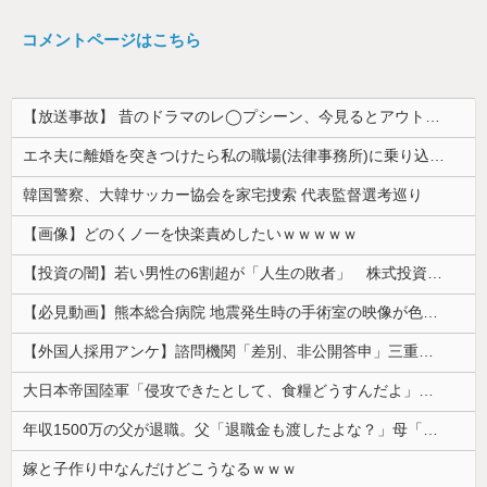
コメントページはこちら
【放送事故】 昔のドラマのレ◯プシーン、今見るとアウトすぎる・・・
エネ夫に離婚を突きつけたら私の職場(法律事務所)に乗り込んできた 堂々と「離婚の法律相談です。母の薦めでこちらに参りました」と言っているが、...
韓国警察、大韓サッカー協会を家宅捜索 代表監督選考巡り
【画像】どのくノ一を快楽責めしたいｗｗｗｗｗ
【投資の闇】若い男性の6割超が「人生の敗者」 株式投資が自信喪失の原因に
【必見動画】熊本総合病院 地震発生時の手術室の映像が色んな意味で衝撃的だと話題に
【外国人採用アンケ】諮問機関「差別、非公開答申」三重県「差別に当たらず、公表する方針を決定した」
大日本帝国陸軍「侵攻できたとして、食糧どうすんだよ」大本営「現地調達」陸軍「え？」
年収1500万の父が退職。父「退職金も渡したよな？」母「貯金なんてないよー」父「全部なくなったの！？」→予想外の返事に家族騒然となり…
嫁と子作り中なんだけどこうなるｗｗｗ