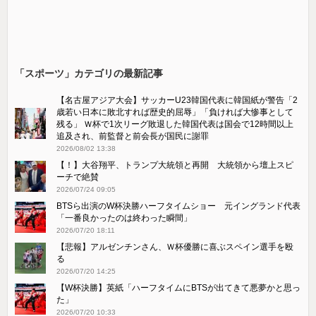
「スポーツ」カテゴリの最新記事
【名古屋アジア大会】サッカーU23韓国代表に韓国紙が警告「2
歳若い日本に敗北すれば歴史的屈辱」「負ければ大惨事として
残る」 Ｗ杯で1次リーグ敗退した韓国代表は国会で12時間以上
追及され、前監督と前会長が国民に謝罪
2026/08/02 13:38
【！】大谷翔平、トランプ大統領と再開 大統領から壇上スピ
ーチで絶賛
2026/07/24 09:05
BTSら出演のW杯決勝ハーフタイムショー 元イングランド代表
「一番良かったのは終わった瞬間」
2026/07/20 18:11
【悲報】アルゼンチンさん、Ｗ杯優勝に喜ぶスペイン選手を殴
る
2026/07/20 14:25
【W杯決勝】英紙「ハーフタイムにBTSが出てきて悪夢かと思っ
た」
2026/07/20 10:33