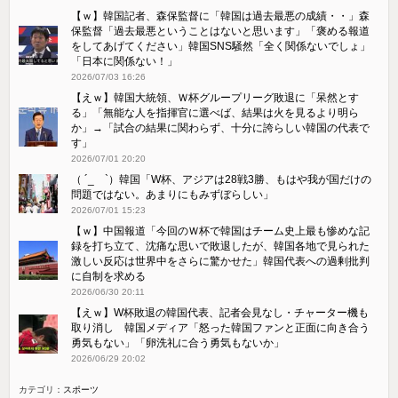
【ｗ】韓国記者、森保監督に「韓国は過去最悪の成績・・」森
保監督「過去最悪ということはないと思います」「褒める報道
をしてあげてください」韓国SNS騒然「全く関係ないでしょ」
「日本に関係ない！」
2026/07/03 16:26
【えｗ】韓国大統領、Ｗ杯グループリーグ敗退に「呆然とす
る」「無能な人を指揮官に選べば、結果は火を見るより明ら
か」→「試合の結果に関わらず、十分に誇らしい韓国の代表で
す」
2026/07/01 20:20
（ ´_ゝ`）韓国「W杯、アジアは28戦3勝、もはや我が国だけの
問題ではない。あまりにもみずぼらしい」
2026/07/01 15:23
【ｗ】中国報道「今回のＷ杯で韓国はチーム史上最も惨めな記
録を打ち立て、沈痛な思いで敗退したが、韓国各地で見られた
激しい反応は世界中をさらに驚かせた」韓国代表への過剰批判
に自制を求める
2026/06/30 20:11
【えｗ】W杯敗退の韓国代表、記者会見なし・チャーター機も
取り消し 韓国メディア「怒った韓国ファンと正面に向き合う
勇気もない」「卵洗礼に合う勇気もないか」
2026/06/29 20:02
カテゴリ：
スポーツ