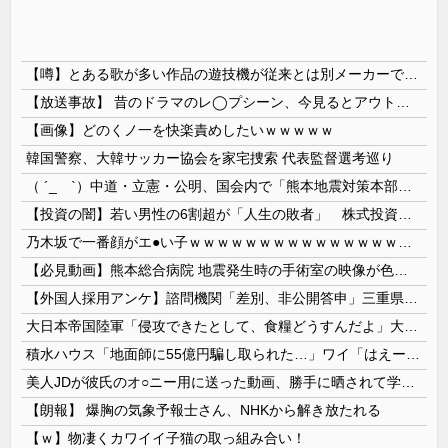
【噂】とある歌が多い作品の遊技機が従来とは別メーカーで開発中！？
【放送事故】 昔のドラマのレ◯プシーン、今見るとアウトすぎる・・・
【画像】どのくノ一を快楽責めしたいｗｗｗｗｗ
韓国警察、大韓サッカー協会を家宅捜索 代表監督選考巡り
（ ´_ゝ`）中道・立憲・公明、国会内で「熊本地震対策本部会議」各省庁からヒアリング・現地から意見聴取「パーティション、人手、宿泊施設の不足や、...
【投資の闇】若い男性の6割超が「人生の敗者」 株式投資が自信喪失の原因に
乃木坂で一番顔がエ●い子ｗｗｗｗｗｗｗｗｗｗｗｗｗｗｗｗｗｗｗ
【必見動画】熊本総合病院 地震発生時の手術室の映像が色んな意味で衝撃的だと話題に
【外国人採用アンケ】諮問機関「差別、非公開答申」三重県「差別に当たらず、公表する方針を決定した」
大日本帝国陸軍「侵攻できたとして、食糧どうすんだよ」大本営「現地調達」陸軍「え？」
積水ハウス「地面師に55億円騙し取られた…」ワイ「はえーかわいそう…会社滅茶苦茶やろなぁ」
美人JDが彼氏のオ○ニー用に送った動画、勝手に晒されて学校中の”共有オカズ” にされる
【朗報】 爆胸の気象予報士さん、NHKから解き放たれる
【ｗ】物凄くカワイイ子猫の取っ組み合い！