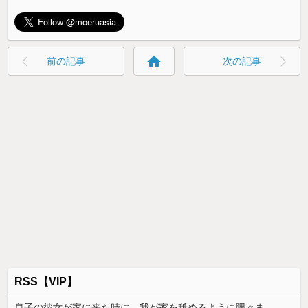
home
前の記事
次の記事
RSS【VIP】
息子の彼女が家に来た時に、我が家を舐めるように隅々まで見た。その次の瞬間、女がとんでもない一言