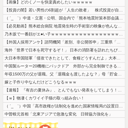
【画像】どのくノ一を快楽責めしたいｗｗｗｗｗ
【投資の闇】若い男性の6割超が「人生の敗者」 株式投資が自信喪失の原因...
（ ´_ゝ`）中道・立憲・公明、国会内で「熊本地震対策本部会議」各省庁...
【必見動画】熊本総合病院 地震発生時の手術室の映像が色んな意味で衝撃的...
乃木坂で一番顔がエ●い子ｗｗｗｗｗｗｗｗｗｗｗｗｗｗｗｗｗｗｗ
【外国人採用アンケ】諮問機関「差別、非公開答申」三重県「差別に当たらず...
海外「世界で日本を死守するぞ！」 日本の消防署を訪れたちびっ子集団が世...
大日本帝国陸軍「侵攻できたとして、食糧どうすんだよ」大本営「現地調達」...
中国製ルーター20機種にバックドア 外部から完全制御できる機能が仕込ま...
年収1500万の父が退職。父「退職金も渡したよな？」母「貯金なんてない...
嫁と子作り中なんだけどこうなるｗｗｗ
【速報】 『有吉の夏休み』、とんでもない発表をしてしまう！！！！！
【ｗ】物凄くカワイイ子猫の取っ組み合い！
（ ´_ゝ`）中国「高市政権が法制化を進めた国家情報局の設置日が7月3...
中曽根元首相「北東アジアで急激な変化 日韓協力強化を」