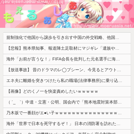
規制強化で他国から譲歩を引き出す中国の外交戦略、他国がサプライチェーン変更で対抗した結果……
【悲報】熊本県知事、報道陣土足取材にマジギレ「遺族や被災者から強い不満でてる！」 → 記者「例えば？」 → 知事、怒り通り越して呆れてしまう ………
海外「お前が言うな！」FIFA会長を批判した元名選手に海外から猛反発！（海外の反応）
【放送事故】 昔のドラマのレ◯プシーン、今見るとアウトすぎる・・・
エネ夫に離婚を突きつけたら私の職場(法律事務所)に乗り込んできた 堂々と「離婚の法律相談です。母の薦めでこちらに参りました」と言っているが、...
【画像】どのくノ一を快楽責めしたいｗｗｗｗｗ
（ ´_ゝ`）中道・立憲・公明、国会内で「熊本地震対策本部会議」各省庁からヒアリング・現地から意見聴取「パーティション、人手、宿泊施設の不足や、...
乃木坂で一番顔がエ●い子ｗｗｗｗｗｗｗｗｗｗｗｗｗｗｗｗｗｗｗ
海外「世界で日本を死守するぞ！」 日本の消防署を訪れたちびっ子集団が世界をメロメロに