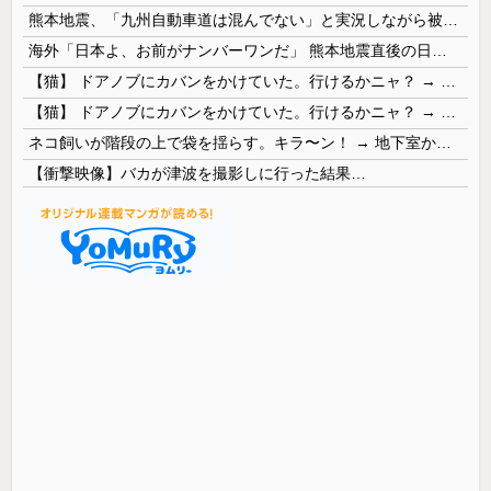
熊本地震、「九州自動車道は混んでない」と実況しながら被災地へ向かう有名アナなどに批判殺到 全国紙記者「最新の状況をいち早く伝えることは報道機関としての責務」「情報を取り上げることには大きな意義がある」
海外「日本よ、お前がナンバーワンだ」 熊本地震直後の日本の対応のスピードに世界が衝撃
【猫】 ドアノブにカバンをかけていた。行けるかニャ？ → 猫はこうなります…
【猫】 ドアノブにカバンをかけていた。行けるかニャ？ → 猫はこうなります…
ネコ飼いが階段の上で袋を揺らす。キラ〜ン！ → 地下室からヤツが現れる…
【衝撃映像】バカが津波を撮影しに行った結果…