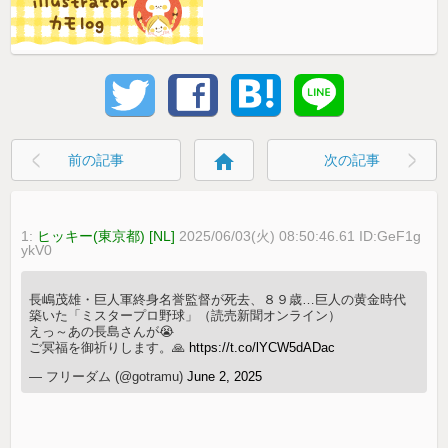
home
前の記事
次の記事
1:
ヒッキー(東京都) [NL]
2025/06/03(火) 08:50:46.61 ID:GeF1g
ykV0
長嶋茂雄・巨人軍終身名誉監督が死去、８９歳…巨人の黄金時代
築いた「ミスタープロ野球」（読売新聞オンライン）
えっ～あの長島さんが😭
ご冥福を御祈りします。🙏
https://t.co/lYCW5dADac
— フリーダム (@gotramu)
June 2, 2025