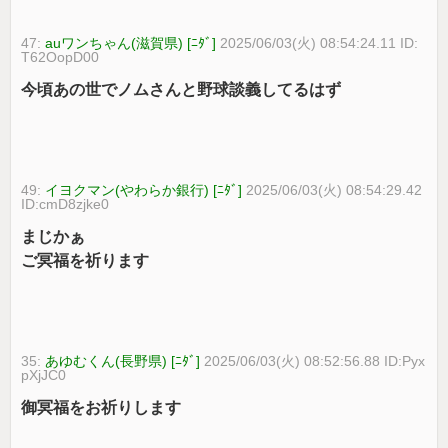
47:
auワンちゃん(滋賀県) [ﾆﾀﾞ]
2025/06/03(火) 08:54:24.11 ID:
T62OopD00
今頃あの世でノムさんと野球談義してるはず
49:
イヨクマン(やわらか銀行) [ﾆﾀﾞ]
2025/06/03(火) 08:54:29.42
ID:cmD8zjke0
まじかぁ
ご冥福を祈ります
35:
あゆむくん(長野県) [ﾆﾀﾞ]
2025/06/03(火) 08:52:56.88 ID:Pyx
pXjJC0
御冥福をお祈りします