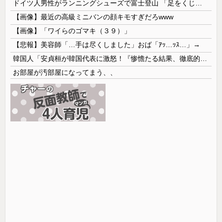
ドイツ人男性がランニングシューズで富士登山 「足をくじいて動けない」
【画像】最近の高級ミニバンの顔キモすぎだろwww
【画像】「ワイらのゴマキ（３９）」
【悲報】美容師「…手は尽くしました」おば「ｱｯ…ｯｽ…」→
韓国人「安貞桓が韓国代表に激怒！『惨憺たる結果、徹底的な刷新が必要だ』と監督や協会を痛烈批判」
お部屋が汚部屋になってまう、、