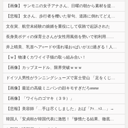
【画像】 サンモニの女子アナさん、日曜の朝から素材を提供してしまう
【悲報】 女さん、歩行者を轢いた挙句、道路に倒れてどえらいことになってしまうw w w w w w w
文在寅、航空未経験の娘婿を重役にして収賄で起訴された
長身美ボディの保育士さんが女性用風俗を勢いで初利用…子供に絶対見せられないメスの顔でイキまくり。
井上晴美、乳首ヘア○ードや濡れ場お○ぱいがエ□過ぎる！人生最後のラスト写真集、最高！！
【ｗ】物凄くカワイイ子猫の取っ組み合い！
【画像】カップヌードル、限界突破ｗｗｗ
ドイツ人男性がランニングシューズで富士登山 「足をくじいて動けない」
【画像】最近の高級ミニバンの顔キモすぎだろwww
【画像】「ワイらのゴマキ（３９）」
【悲報】美容師「…手は尽くしました」おば「ｱｯ…ｯｽ…」→
韓国人「安貞桓が韓国代表に激怒！『惨憺たる結果、徹底的な刷新が必要だ』と監督や協会を痛烈批判」