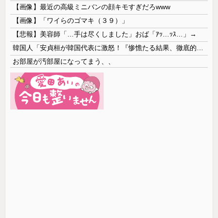
【画像】最近の高級ミニバンの顔キモすぎだろwww
【画像】「ワイらのゴマキ（３９）」
【悲報】美容師「…手は尽くしました」おば「ｱｯ…ｯｽ…」→
韓国人「安貞桓が韓国代表に激怒！『惨憺たる結果、徹底的な刷新が必要だ』と監督や協会を痛烈批判」
お部屋が汚部屋になってまう、、