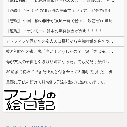
【8/22開催】 「琵琶湖三市同時花火大会」、各市公式「そんな花火大会は存在しない」→ 高価チケットを購入した人達がSNS阿鼻叫喚
【画像】 キャミイの18万円の最新フィギュア、ガチで作り込みがエグすぎる
【悲報】 中国、橋の欄干が強風一発で粉々に 鉄筋ゼロ 当局「接着剤でくっつけただけ」「正常で、品質問題はない」
【速報】 イオンモール熊本の爆発原因が判明！！！！
アラフィフで同い年の友人Ａは旦那から突然離婚を突きつけられたらしい
彼と初めての夜。私「痛い！どうしたの？」彼「実は俺、不能なんだ…」→初めての夜に打ち明けられた理由が衝撃的で…
母が友人の子供を引き取り姉になった。でも父だけが姉へ理不尽な要求ばかり押し付けていて…
30過ぎて初めてできた彼女と付き合って2週間で別れた。初デートで冷めるシーンが多すぎ
旦那に子供を預けて妹&姪っ子達を遊びに連れて行って、一日遊び倒した。すると、旦那と喧嘩になってしまい...