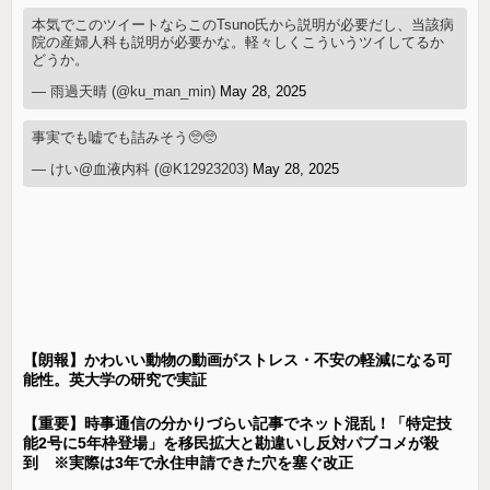
本気でこのツイートならこのTsuno氏から説明が必要だし、当該病
院の産婦人科も説明が必要かな。軽々しくこういうツイしてるか
どうか。
— 雨過天晴 (@ku_man_min)
May 28, 2025
事実でも嘘でも詰みそう🥺🥺
— けい@血液内科 (@K12923203)
May 28, 2025
【朗報】かわいい動物の動画がストレス・不安の軽減になる可
能性。英大学の研究で実証
【重要】時事通信の分かりづらい記事でネット混乱！「特定技
能2号に5年枠登場」を移民拡大と勘違いし反対パブコメが殺
到 ※実際は3年で永住申請できた穴を塞ぐ改正