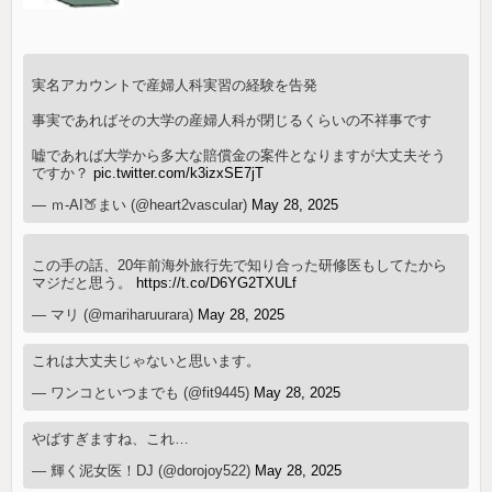
実名アカウントで産婦人科実習の経験を告発
事実であればその大学の産婦人科が閉じるくらいの不祥事です
嘘であれば大学から多大な賠償金の案件となりますが大丈夫そう
ですか？
pic.twitter.com/k3izxSE7jT
— ｍ-AI🍑まい (@heart2vascular)
May 28, 2025
この手の話、20年前海外旅行先で知り合った研修医もしてたから
マジだと思う。
https://t.co/D6YG2TXULf
— マリ (@mariharuurara)
May 28, 2025
これは大丈夫じゃないと思います。
— ワンコといつまでも (@fit9445)
May 28, 2025
やばすぎますね、これ…
— 輝く泥女医！DJ (@dorojoy522)
May 28, 2025