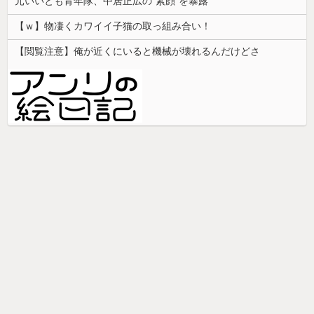
元いいとも青年隊、中居正広の”素顔”を暴露
【ｗ】物凄くカワイイ子猫の取っ組み合い！
【閲覧注意】俺が近くにいると機械が壊れるんだけどさ