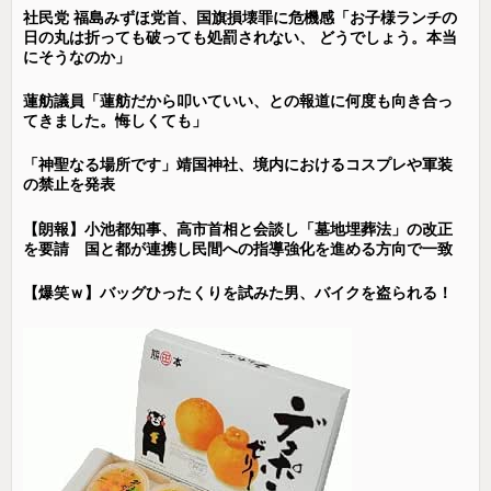
社民党 福島みずほ党首、国旗損壊罪に危機感「お子様ランチの
日の丸は折っても破っても処罰されない、 どうでしょう。本当
にそうなのか」
蓮舫議員「蓮舫だから叩いていい、との報道に何度も向き合っ
てきました。悔しくても」
「神聖なる場所です」靖国神社、境内におけるコスプレや軍装
の禁止を発表
【朗報】小池都知事、高市首相と会談し「墓地埋葬法」の改正
を要請 国と都が連携し民間への指導強化を進める方向で一致
【爆笑ｗ】バッグひったくりを試みた男、バイクを盗られる！