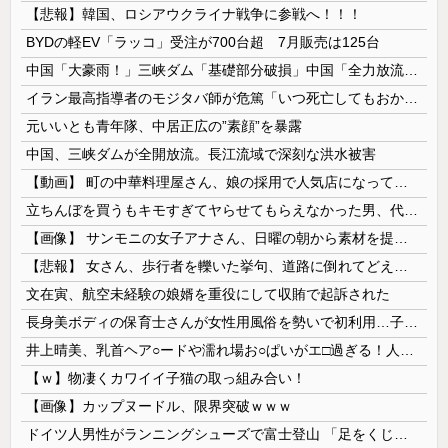
【悲報】韓国、ロシアウクライナ戦争に参戦へ！！！
BYDの軽EV「ラッコ」受注が700台超 7月販売は125台
中国「大豪雨！」三峡ダム「基礎部分破損」中国「全力放流！」台風13号「中国上陸予測」台風15号「中国接近（画像」中国「台風同時上陸！（穀物生産が...
イラン最高指導者のモジタバ師が危篤「いつ死亡してもおかしくない」…イラン大統領「意思疎通はかなり難しい」！
元いいとも青年隊、中居正広の”素顔”を暴露
中国、三峡ダムが全開放流。長江流域で深刻な洪水被害
【動画】 町の中華料理屋さん、娘の採用で人気店になってしまう
立ちんぼを買うもキモすぎてヤらせてもらえなかった男、代わりの足コキでまさかの大量身寸米青ｗｗｗ
【画像】 サンモニの女子アナさん、日曜の朝から素材を提供してしまう
【悲報】 女さん、歩行者を轢いた挙句、道路に倒れてどえらいことになってしまうw w w w w w w
文在寅、航空未経験の娘婿を重役にして収賄で起訴された
長身美ボディの保育士さんが女性用風俗を勢いで初利用…子供に絶対見せられないメスの顔でイキまくり。
井上晴美、乳首ヘア○ードや濡れ場お○ぱいがエ□過ぎる！人生最後のラスト写真集、最高！！
【ｗ】物凄くカワイイ子猫の取っ組み合い！
【画像】カップヌードル、限界突破ｗｗｗ
ドイツ人男性がランニングシューズで富士登山 「足をくじいて動けない」