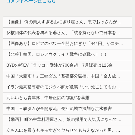
コメントページはこちら
【画像】 例の美人すぎるおにぎり屋さん、裏でおっさんが握っていたｗｗｗｗｗｗｗｗｗｗｗｗｗｗｗｗｗ
反核団体の代表を務める爺さん、「核を持たないで日本を守れますか」と中学生に詰問された結果……
【画像あり】ロピアのパワー全開おにぎり「444円」がコチラｗｗｗｗｗ
【悲報】韓国、ロシアウクライナ戦争に参戦へ！！！
BYDの軽EV「ラッコ」受注が700台超 7月販売は125台
中国「大豪雨！」三峡ダム「基礎部分破損」中国「全力放流！」台風13号「中国上陸予測」台風15号「中国接近（画像」中国「台風同時上陸！（穀物生産が...
イラン最高指導者のモジタバ師が危篤「いつ死亡してもおかしくない」…イラン大統領「意思疎通はかなり難しい」！
元いいとも青年隊、中居正広の”素顔”を暴露
中国、三峡ダムが全開放流。長江流域で深刻な洪水被害
【動画】 町の中華料理屋さん、娘の採用で人気店になってしまう
立ちんぼを買うもキモすぎてヤらせてもらえなかった男、代わりの足コキでまさかの大量身寸米青ｗｗｗ