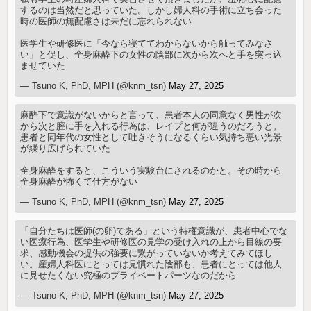
するのは当然だと思っていた。しかし婦人科の手術に立ち会った
時の医師の無配慮さは未だに忘れられない
医学生や研修医に「今なら寝ててわからないから触ってみなさ
い」と促し、全身麻酔下の女性の陰部に次から次へと手を突っ込
ませていた
— Tsuno K, PhD, MPH (@knm_tsn)
May 27, 2025
麻酔下で意識がないからと言って、患者本人の同意なく男性が次
から次と膣に手を入れる行為は、レイプと何が違うのだろうと。
患者と同年代の女性として吐きそうになるくらい気持ち悪い光景
が繰り広げられていた
全身麻酔をすると、こういう実験台にされるのかと。その時から
全身麻酔が怖くて仕方がない
— Tsuno K, PhD, MPH (@knm_tsn)
May 27, 2025
「自分たちは医師(の卵)である」という特権意識が、患者中心でな
い医療行為、医学生や研修医の見学の受け入れの上から目線の要
求、感動機会の提供の強要に繋がっていないか考えてみてほし
い。産婦人科医にとっては見慣れた陰部も、患者にとっては他人
に見せたくない究極のプライベートパーツなのだから
— Tsuno K, PhD, MPH (@knm_tsn)
May 27, 2025