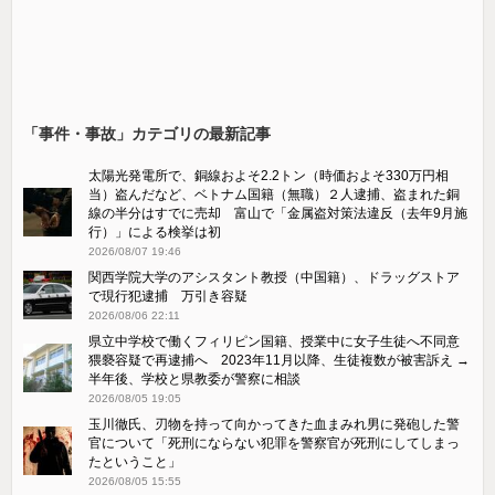
「事件・事故」カテゴリの最新記事
太陽光発電所で、銅線およそ2.2トン（時価およそ330万円相
当）盗んだなど、ベトナム国籍（無職）２人逮捕、盗まれた銅
線の半分はすでに売却 富山で「金属盗対策法違反（去年9月施
行）」による検挙は初
2026/08/07 19:46
関西学院大学のアシスタント教授（中国籍）、ドラッグストア
で現行犯逮捕 万引き容疑
2026/08/06 22:11
県立中学校で働くフィリピン国籍、授業中に女子生徒へ不同意
猥褻容疑で再逮捕へ 2023年11月以降、生徒複数が被害訴え →
半年後、学校と県教委が警察に相談
2026/08/05 19:05
玉川徹氏、刃物を持って向かってきた血まみれ男に発砲した警
官について「死刑にならない犯罪を警察官が死刑にしてしまっ
たということ」
2026/08/05 15:55