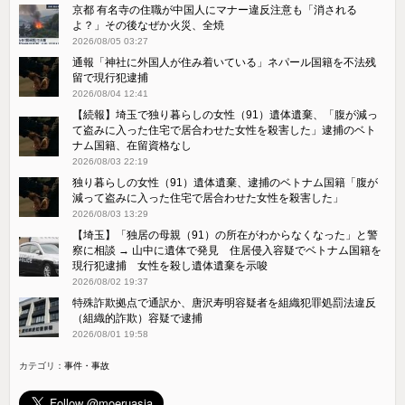
京都 有名寺の住職が中国人にマナー違反注意も「消される
よ？」その後なぜか火災、全焼
2026/08/05 03:27
通報「神社に外国人が住み着いている」ネパール国籍を不法残
留で現行犯逮捕
2026/08/04 12:41
【続報】埼玉で独り暮らしの女性（91）遺体遺棄、「腹が減っ
て盗みに入った住宅で居合わせた女性を殺害した」逮捕のベト
ナム国籍、在留資格なし
2026/08/03 22:19
独り暮らしの女性（91）遺体遺棄、逮捕のベトナム国籍「腹が
減って盗みに入った住宅で居合わせた女性を殺害した」
2026/08/03 13:29
【埼玉】「独居の母親（91）の所在がわからなくなった」と警
察に相談 → 山中に遺体で発見 住居侵入容疑でベトナム国籍を
現行犯逮捕 女性を殺し遺体遺棄を示唆
2026/08/02 19:37
特殊詐欺拠点で通訳か、唐沢寿明容疑者を組織犯罪処罰法違反
（組織的詐欺）容疑で逮捕
2026/08/01 19:58
カテゴリ：
事件・事故