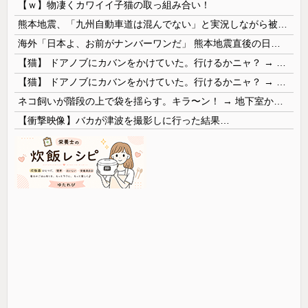
【ｗ】物凄くカワイイ子猫の取っ組み合い！
熊本地震、「九州自動車道は混んでない」と実況しながら被災地へ向かう有名アナなどに批判殺到 全国紙記者「最新の状況をいち早く伝えることは報道機関としての責務」「情報を取り上げることには大きな意義がある」
海外「日本よ、お前がナンバーワンだ」 熊本地震直後の日本の対応のスピードに世界が衝撃
【猫】 ドアノブにカバンをかけていた。行けるかニャ？ → 猫はこうなります…
【猫】 ドアノブにカバンをかけていた。行けるかニャ？ → 猫はこうなります…
ネコ飼いが階段の上で袋を揺らす。キラ〜ン！ → 地下室からヤツが現れる…
【衝撃映像】バカが津波を撮影しに行った結果…