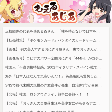
反核団体の代表を務める爺さん、「核を持たないで日本を守れますか」と中学生に詰問された結果……
【転売対策】『ポケモンカード』バンダイのカードゲームも転売対策にマイナンバー導入開始、今月から抽選販売に本人認証、公式大会にも「効果バツグン」
【画像】 例の美人すぎるおにぎり屋さん、裏でおっさんが握っていたｗｗｗｗｗｗｗｗｗｗｗｗｗｗｗｗｗ
【画像あり】ロピアのパワー全開おにぎり「444円」がコチラｗｗｗｗｗ
韓国人「不適切接待疑惑、2002年イタリア・スペイン戦で『韓国に奪われた』と欧州の大手メディアが一斉に報道！」
海外「日本人はなんて気高いんだ！」 英高級紙も驚愕した極限の中の日本人の姿に世界が衝撃
SNSで前代未聞の規模の詐欺案件が発生、自治体3市が異例の声明を発表して事実関係を全否定
【悲報】韓国、ロシアウクライナ戦争に参戦へ！！！
【悲報】「おっさんの自堕落生活を美少女にやらせるアニメ」、増えすぎてフェミにバレるｗｗｗｗ