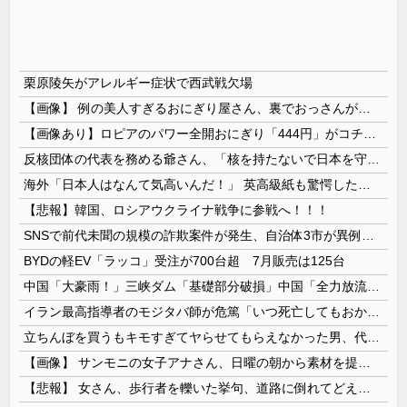
栗原陵矢がアレルギー症状で西武戦欠場
【画像】 例の美人すぎるおにぎり屋さん、裏でおっさんが握っていたｗｗｗｗｗｗｗｗｗｗｗｗｗｗｗｗｗ
【画像あり】ロピアのパワー全開おにぎり「444円」がコチラｗｗｗｗｗ
反核団体の代表を務める爺さん、「核を持たないで日本を守れますか」と中学生に詰問された結果……
海外「日本人はなんて気高いんだ！」 英高級紙も驚愕した極限の中の日本人の姿に世界が衝撃
【悲報】韓国、ロシアウクライナ戦争に参戦へ！！！
SNSで前代未聞の規模の詐欺案件が発生、自治体3市が異例の声明を発表して事実関係を全否定
BYDの軽EV「ラッコ」受注が700台超 7月販売は125台
中国「大豪雨！」三峡ダム「基礎部分破損」中国「全力放流！」台風13号「中国上陸予測」台風15号「中国接近（画像」中国「台風同時上陸！（穀物生産が...
イラン最高指導者のモジタバ師が危篤「いつ死亡してもおかしくない」…イラン大統領「意思疎通はかなり難しい」！
立ちんぼを買うもキモすぎてヤらせてもらえなかった男、代わりの足コキでまさかの大量身寸米青ｗｗｗ
【画像】 サンモニの女子アナさん、日曜の朝から素材を提供してしまう
【悲報】 女さん、歩行者を轢いた挙句、道路に倒れてどえらいことになってしまうw w w w w w w