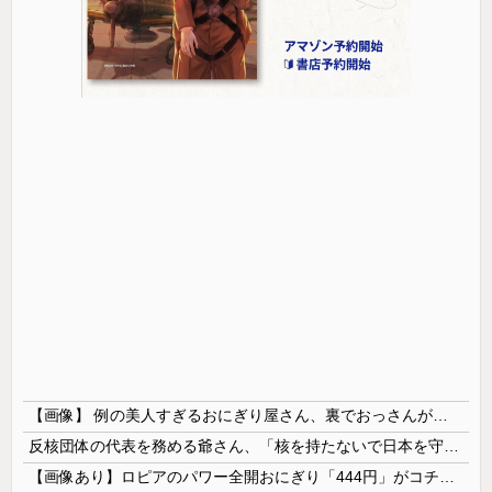
【画像】 例の美人すぎるおにぎり屋さん、裏でおっさんが握っていたｗｗｗｗｗｗｗｗｗｗｗｗｗｗｗｗｗ
反核団体の代表を務める爺さん、「核を持たないで日本を守れますか」と中学生に詰問された結果……
【画像あり】ロピアのパワー全開おにぎり「444円」がコチラｗｗｗｗｗ