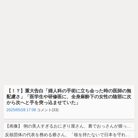
【！？】重大告白「婦人科の手術に立ち会った時の医師の無
配慮さ」「医学生や研修医に、全身麻酔下の女性の陰部に次
から次へと手を突っ込ませていた」
2025/05/28 17:08
コメント(33)
【画像】 例の美人すぎるおにぎり屋さん、裏でおっさんが握っていたｗｗｗ...
反核団体の代表を務める爺さん、「核を持たないで日本を守れますか」と中学...