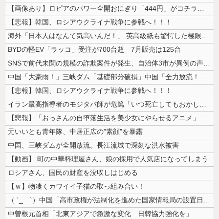
【画像あり】ロピアのパワー全開おにぎり「444円」がコチラｗｗｗｗｗ
【悲報】韓国、ロシアウクライナ戦争に参戦へ！！！
海外「日本人はなんて気高いんだ！」 英高級紙も驚愕した極限の中の日本人...
BYDの軽EV「ラッコ」受注が700台超 7月販売は125台
SNSで前代未聞の規模の詐欺案件が発生、自治体3市が異例の声明を発表し...
中国「大豪雨！」三峡ダム「基礎部分破損」中国「全力放流！」台風13号「...
【悲報】韓国、ロシアウクライナ戦争に参戦へ！！！
イラン最高指導者のモジタバ師が危篤「いつ死亡してもおかしくない」…イラ...
【悲報】「おっさんの自堕落生活を美少女にやらせるアニメ」、増えすぎてフ...
元いいとも青年隊、中居正広の”素顔”を暴露
中国、三峡ダムが全開放流。長江流域で深刻な洪水被害
【動画】 町の中華料理屋さん、娘の採用で人気店になってしまう
ロシアさん、国民の財産を没収しはじめる
【ｗ】物凄くカワイイ子猫の取っ組み合い！
（ ´_ゝ`）中国「高市政権が法制化を進めた国家情報局の設置日が7月3...
中曽根元首相「北東アジアで急激な変化 日韓協力強化を」