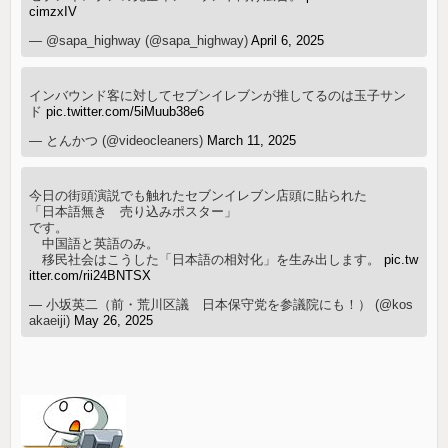
cimzxIV
— @sapa_highway (@sapa_highway)
April 6, 2025
インバウンド客に対してセブンイレブンが推してるのは玉子サン
ド
pic.twitter.com/5iMuub38e6
— とんかつ (@videocleaners)
March 11, 2025
今日の街頭演説でも触れたセブンイレブン店頭に貼られた
「日本語無き 売り込みポスター」
です。
中国語と英語のみ。
移民社会はこうした「日本語の相対化」を生み出します。
pic.tw
itter.com/rii24BNTSX
— 小坂英二（前・荒川区議 日本保守党を参議院にも！） (@kos
akaeiji)
May 26, 2025