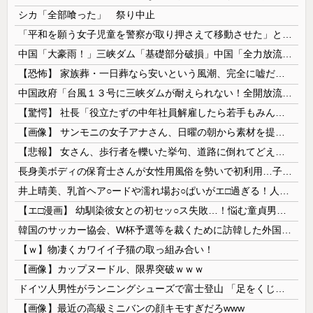
シカ「全部喰った」 祭り中止
「平和を願う女子児童を警察が取り押さえて移動させた」と市民団体が告発、「児童……どこ？」とガチで困惑する人が続出
中国「大豪雨！」三峡ダム「基礎部分破損」中国「全力放流！」台風13号「中国上陸予測」台風15号「中国接近（画像」中国「台風同時上陸！（穀物生産が...
【恐怖】 家族葬・一日葬なら安いという風潮、完全に嘘だった・・・・
中国政府「台風１３号に三峡ダムが耐えられない！全開放流しろ！」⇒ 下流域の街が壊滅状態ｗｗｗｗｗ
【驚愕】 社長「役立たずの中年社員解雇したら若手もみんな辞めてしまった…」
【画像】 サンモニの女子アナさん、日曜の朝から素材を提供してしまう
【悲報】 女さん、歩行者を轢いた挙句、道路に倒れてどえらいことになってしまうw w w w w w w
長身美ボディの保育士さんが女性用風俗を勢いで初利用…子供に絶対見せられないメスの顔でイキまくり。
井上晴美、乳首ヘア○ードや濡れ場お○ぱいがエ□過ぎる！人生最後のラスト写真集、最高！！
【エ□漫画】 幼馴染彼女との初セッ○ス失敗…！悩む童貞男子にクラスメイトのギャルJKが優しく近づきオチ○ポよしよしされちゃう…！
韓国のサッカー協会、W杯予選等を裁くために訪韓した外国人審判を「性接待」していた……大して強くもないチームが潤沢な予算を持ってりゃそうなるわな
【ｗ】物凄くカワイイ子猫の取っ組み合い！
【画像】カップヌードル、限界突破ｗｗｗ
ドイツ人男性がランニングシューズで富士登山 「足をくじいて動けない」
【画像】最近の高級ミニバンの顔キモすぎだろwww