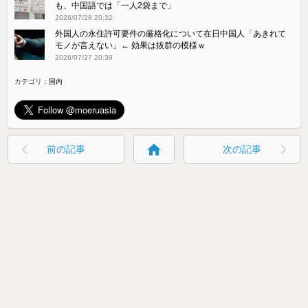
も、中国語では「一人2袋まで」
2026/07/28 20:32
外国人の永住許可要件の厳格化について在日中国人「あきれて
モノが言えない」← 効果は抜群の模様ｗ
2026/07/27 20:39
カテゴリ：
国内
home
前の記事
次の記事