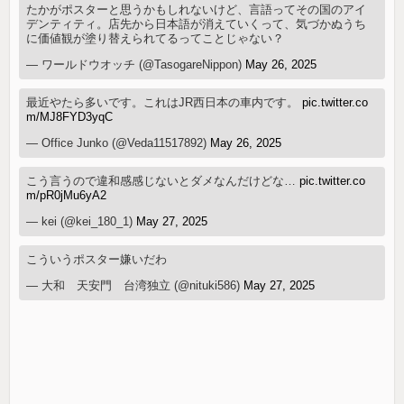
たかがポスターと思うかもしれないけど、言語ってその国のアイ
デンティティ。店先から日本語が消えていくって、気づかぬうち
に価値観が塗り替えられてるってことじゃない？
— ワールドウオッチ (@TasogareNippon)
May 26, 2025
最近やたら多いです。これはJR西日本の車内です。
pic.twitter.co
m/MJ8FYD3yqC
— Office Junko (@Veda11517892)
May 26, 2025
こう言うので違和感感じないとダメなんだけどな…
pic.twitter.co
m/pR0jMu6yA2
— kei (@kei_180_1)
May 27, 2025
こういうポスター嫌いだわ
— 大和 天安門 台湾独立 (@nituki586)
May 27, 2025