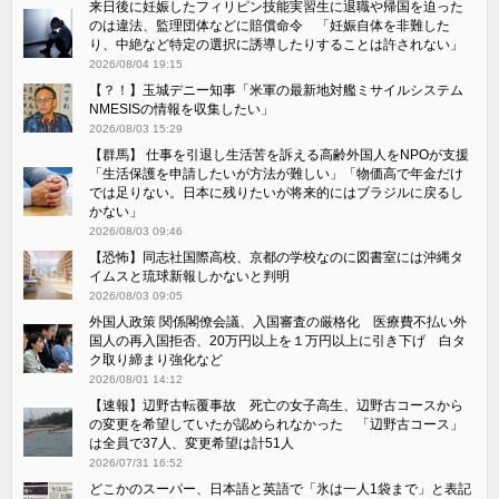
来日後に妊娠したフィリピン技能実習生に退職や帰国を迫った
のは違法、監理団体などに賠償命令 「妊娠自体を非難した
り、中絶など特定の選択に誘導したりすることは許されない」
2026/08/04 19:15
【？！】玉城デニー知事「米軍の最新地対艦ミサイルシステム
NMESISの情報を収集したい」
2026/08/03 15:29
【群馬】 仕事を引退し生活苦を訴える高齢外国人をNPOが支援
「生活保護を申請したいが方法が難しい」「物価高で年金だけ
では足りない。日本に残りたいが将来的にはブラジルに戻るし
かない」
2026/08/03 09:46
【恐怖】同志社国際高校、京都の学校なのに図書室には沖縄タ
イムスと琉球新報しかないと判明
2026/08/03 09:05
外国人政策 関係閣僚会議、入国審査の厳格化 医療費不払い外
国人の再入国拒否、20万円以上を１万円以上に引き下げ 白タ
ク取り締まり強化など
2026/08/01 14:12
【速報】辺野古転覆事故 死亡の女子高生、辺野古コースから
の変更を希望していたが認められなかった 「辺野古コース」
は全員で37人、変更希望は計51人
2026/07/31 16:52
どこかのスーパー、日本語と英語で「氷は一人1袋まで」と表記