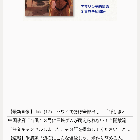
【最新画像】 tuki.(17)、ハワイでほぼ全部出し！「隠しきれない美貌」とSNSざわつく
中国政府「台風１３号に三峡ダムが耐えられない！全開放流しろ！」⇒ 下流域の街が壊滅状態ｗｗｗｗｗ
「注文キャンセルしました。身分証を提出してください」とAmazonから突然のメール、怪しすぎるのでカスタマーに確認したら……
【速報】米農家「流石にこんな値段じゃ、米作り辞める人、出るんじゃないかなあ？？」