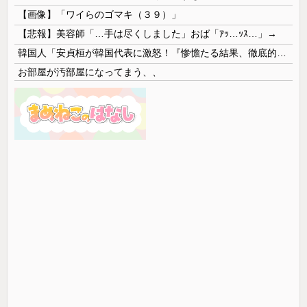
【画像】「ワイらのゴマキ（３９）」
【悲報】美容師「…手は尽くしました」おば「ｱｯ…ｯｽ…」→
韓国人「安貞桓が韓国代表に激怒！『惨憺たる結果、徹底的な刷新が必要だ』と監督や協会を痛烈批判」
お部屋が汚部屋になってまう、、