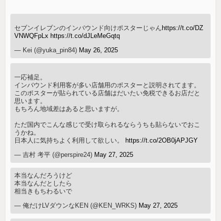
セブンイレブンのインバウンド向けポスターじゃん
https://t.co/DZ
VNWQFpLx
https://t.co/dJLeMeGqtq
— Kei (@yuka_pin84)
May 26, 2025
一応補足。
インバウンド利用客が多い店舗用のポスターと説明されてます。
このポスターが貼られている店舗はだいたい免税できるお店だと
思います。
もちろん地域差はあると思いますが。
ただ国内でこんな感じで受け取られるならうちも貼らないでおこ
うかね。
日本人に気持ちよく利用して欲しい。
https://t.co/2OB0jAPJGY
— 吉村 考平 (@perspire24)
May 27, 2025
本当なんだろうけど
本当なんだとしたら
相当きもちわるいで
— 俺だけLVダウンなKEN (@KEN_WRKS)
May 27, 2025