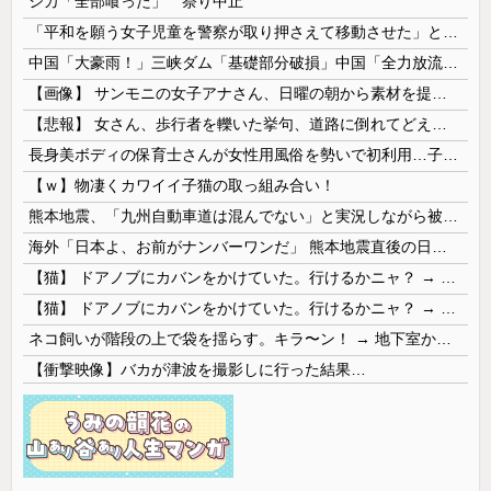
シカ「全部喰った」 祭り中止
「平和を願う女子児童を警察が取り押さえて移動させた」と市民団体が告発、「児童……どこ？」とガチで困惑する人が続出
中国「大豪雨！」三峡ダム「基礎部分破損」中国「全力放流！」台風13号「中国上陸予測」台風15号「中国接近（画像」中国「台風同時上陸！（穀物生産が...
【画像】 サンモニの女子アナさん、日曜の朝から素材を提供してしまう
【悲報】 女さん、歩行者を轢いた挙句、道路に倒れてどえらいことになってしまうw w w w w w w
長身美ボディの保育士さんが女性用風俗を勢いで初利用…子供に絶対見せられないメスの顔でイキまくり。
【ｗ】物凄くカワイイ子猫の取っ組み合い！
熊本地震、「九州自動車道は混んでない」と実況しながら被災地へ向かう有名アナなどに批判殺到 全国紙記者「最新の状況をいち早く伝えることは報道機関としての責務」「情報を取り上げることには大きな意義がある」
海外「日本よ、お前がナンバーワンだ」 熊本地震直後の日本の対応のスピードに世界が衝撃
【猫】 ドアノブにカバンをかけていた。行けるかニャ？ → 猫はこうなります…
【猫】 ドアノブにカバンをかけていた。行けるかニャ？ → 猫はこうなります…
ネコ飼いが階段の上で袋を揺らす。キラ〜ン！ → 地下室からヤツが現れる…
【衝撃映像】バカが津波を撮影しに行った結果…