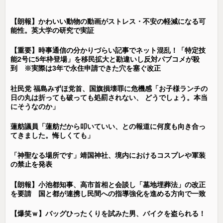
【朗報】かわいい動物の動画がストレス・不安の軽減になる可
能性。英大学の研究で実証
【重要】時事通信の分かりづらい記事でネット混乱！「特定技
能2号に5年枠登場」を移民拡大と勘違いし反対パブコメが殺
到 ※実際は3年で永住申請できた穴を塞ぐ改正
社民党 福島みずほ党首、国旗損壊罪に危機感「お子様ランチの
日の丸は折っても破っても処罰されない、 どうでしょう。本当
にそうなのか」
蓮舫議員「蓮舫だから叩いていい、との報道に何度も向き合っ
てきました。悔しくても」
「神聖なる場所です」靖国神社、境内におけるコスプレや軍装
の禁止を発表
【朗報】小池都知事、高市首相と会談し「墓地埋葬法」の改正
を要請 国と都が連携し民間への指導強化を進める方向で一致
【爆笑ｗ】バッグひったくりを試みた男、バイクを盗られる！