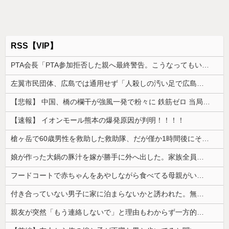
RSS【VIP】
PTA会長「PTA参加拒否した親へ最終警告。こうなってもいい？」
左翼市民団体、広島では通用せず「人殺しの汚い足で広島の土を踏むな！」→広島県民「お前らの方が汚いんじゃ！」「ワシらが広島県民じゃ」
【悲報】 中国、橋の欄干が強風一発で粉々に 鉄筋ゼロ 当局「接着剤でくっつけただけ」「正常で、品質問題はない」
【速報】 イオンモール熊本の爆発原因が判明！！！！
槍ヶ岳で60歳男性を救助した救助隊、だが僅か1時間後にその男性が所属していたPTから連絡があって……
娘が作った大鍋の豚汁を嫁が勝手に外へ出した。家族全員で何度注意しても、次の冬になるとまた…
フードコートで赤ちゃんをあやしながら食べてる母親がいたので、「赤ちゃん抱っこしますよ」と声掛けたら...
付き合っていない男子に家に泊まらないかと誘われた。無理だと断ったら「じゃあ付き合おうよ」と返されて…
親友が突然「もう連絡しないで」と理由もわからず一方的に切られた。数年後に地元へ帰ってみると…