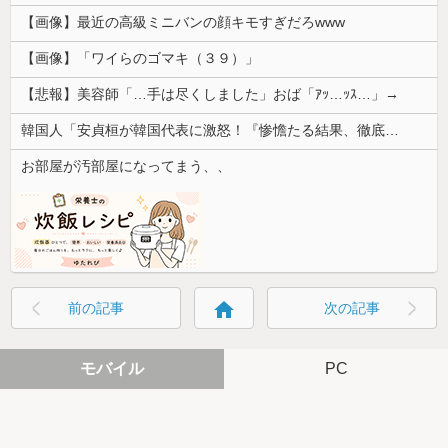
【画像】最近の高級ミニバンの顔キモすぎだろwww
【画像】「ワイらのゴマキ（３９）」
【悲報】美容師「…手は尽くしました」おば「ｱｯ…ｯｽ…」→
韓国人「安貞桓が韓国代表に激怒！『惨憺たる結果、徹底的な刷新が必要だ』と監督や協会を痛烈批判」
お部屋が汚部屋になってまう、、
home
前の記事
次の記事
モバイル
PC