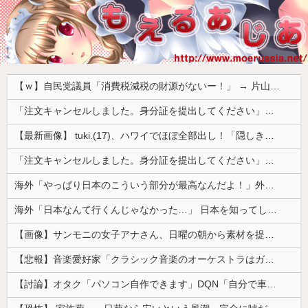
【ｗ】自民党議員「消費税減税の財源がないー！」 → 片山財務相、財源の心配は１ミリもいらない！と主張 ｗｗｗｗｗｗｗｗｗｗｗｗｗｗ
「注文キャンセルしました。身分証を提出してください」とAmazonから突然のメール、怪しすぎるのでカスタマーに確認したら……
【最新画像】 tuki.(17)、ハワイでほぼ全部出し！「隠しきれない美貌」とSNSざわつく
「注文キャンセルしました。身分証を提出してください」とAmazonから突然のメール、怪しすぎるのでカスタマーに確認したら……
海外「やっぱり日本のこういう部分が最高なんだよ！」外国人が語る日本の魅力的に感じる部分とは・・・？【海外の反応】
海外「日本なんて行くんじゃなかった…」 日本を知ってしまったディズニー信者、帰国後『本家』に失望する事態に
【画像】サンモニの女子アナさん、日曜の朝から素材を提供してしまう
【悲報】音楽愛好家「クラシック音楽のオーケストラはガラガラなのに、ゲーム音楽のオーケストラは満員……本当にイライラする」
【討論】オタク「パソコン自作できます」DQN「自分で車やバイクいじれます」