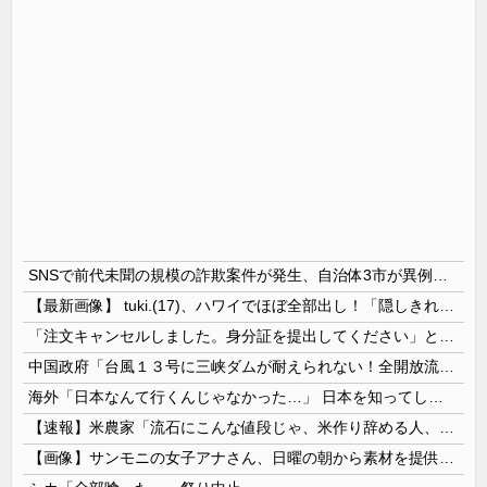
SNSで前代未聞の規模の詐欺案件が発生、自治体3市が異例の声明を発表して事実関係を全否定
【最新画像】 tuki.(17)、ハワイでほぼ全部出し！「隠しきれない美貌」とSNSざわつく
「注文キャンセルしました。身分証を提出してください」とAmazonから突然のメール、怪しすぎるのでカスタマーに確認したら……
中国政府「台風１３号に三峡ダムが耐えられない！全開放流しろ！」⇒ 下流域の街が壊滅状態ｗｗｗｗｗ
海外「日本なんて行くんじゃなかった…」 日本を知ってしまったディズニー信者、帰国後『本家』に失望する事態に
【速報】米農家「流石にこんな値段じゃ、米作り辞める人、出るんじゃないかなあ？？」
【画像】サンモニの女子アナさん、日曜の朝から素材を提供してしまう