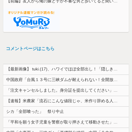
【前編】友人から俺の嫁と子が不審な男と歩いてると聞いた俺。単身赴任先から興信所に相談した結果
コメントページはこちら
【最新画像】 tuki.(17)、ハワイでほぼ全部出し！「隠しきれない美貌」とSNSざわつく
中国政府「台風１３号に三峡ダムが耐えられない！全開放流しろ！」⇒ 下流域の街が壊滅状態ｗｗｗｗｗ
「注文キャンセルしました。身分証を提出してください」とAmazonから突然のメール、怪しすぎるのでカスタマーに確認したら……
【速報】米農家「流石にこんな値段じゃ、米作り辞める人、出るんじゃないかなあ？？」
シカ「全部喰った」 祭り中止
「平和を願う女子児童を警察が取り押さえて移動させた」と市民団体が告発、「児童……どこ？」とガチで困惑する人が続出