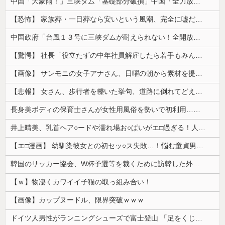
中国「大豪雨！」三峡ダム「基礎部分破損」中国「全力放流！」台風13号「中国上陸予測」台風15号「中国接近（画像」中国「台風同時上陸！（穀物生産が...
【恐怖】 家族葬・一日葬なら安いという風潮、完全に嘘だった・・・・
中国政府「台風１３号に三峡ダムが耐えられない！全開放流しろ！」⇒ 下流域の街が壊滅状態ｗｗｗｗｗ
【驚愕】 社長「役立たずの中年社員解雇したら若手もみんな辞めてしまった…」
【画像】 サンモニの女子アナさん、日曜の朝から素材を提供してしまう
【悲報】 女さん、歩行者を轢いた挙句、道路に倒れてどえらいことになってしまうw w w w w w w
長身美ボディの保育士さんが女性用風俗を勢いで初利用…子供に絶対見せられないメスの顔でイキまくり。
井上晴美、乳首ヘア○ードや濡れ場お○ぱいがエ□過ぎる！人生最後のラスト写真集、最高！！
【エ□漫画】 幼馴染彼女との初セッ○ス失敗…！悩む童貞男子にクラスメイトのギャルJKが優しく近づきオチ○ポよしよしされちゃう…！
韓国のサッカー協会、W杯予選等を裁くために訪韓した外国人審判を「性接待」していた……大して強くもないチームが潤沢な予算を持ってりゃそうなるわな
【ｗ】物凄くカワイイ子猫の取っ組み合い！
【画像】カップヌードル、限界突破ｗｗｗ
ドイツ人男性がランニングシューズで富士登山 「足をくじいて動けない」