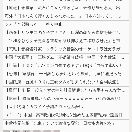
【速報】米農家「流石にこんな値段じゃ、米作り辞める人、出るんじゃないか...
海外「日本なんて行くんじゃなかった…」 日本を知ってしまったディズニー...
シカ「全部喰った」 祭り中止
【画像】サンモニの女子アナさん、日曜の朝から素材を提供してしまう
「平和を願う女子児童を警察が取り押さえて移動させた」と市民団体が告発、...
【悲報】音楽愛好家「クラシック音楽のオーケストラはガラガラなのに、ゲー...
中国「大豪雨！」三峡ダム「基礎部分破損」中国「全力放流！」台風13号「...
【討論】オタク「パソコン自作できます」DQN「自分で車やバイクいじれま...
【恐怖】 家族葬・一日葬なら安いという風潮、完全に嘘だった・・・・
中国政府「台風１３号に三峡ダムが耐えられない！全開放流しろ！」⇒ 下流...
【驚愕】 社長「役立たずの中年社員解雇したら若手もみんな辞めてしまった...
【速報】 齋藤飛鳥さんの下着ｗｗｗｗｗｗｗｗ （※画像あり）
【ｗ】物凄くカワイイ子猫の取っ組み合い！
（ ´_ゝ`）中国「高市政権が法制化を進めた国家情報局の設置日が7月3...
中曽根元首相「北東アジアで急激な変化 日韓協力強化を」