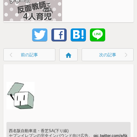
home
前の記事
次の記事
西名阪自動車道・香芝SA(下り線)
セブンイレブンの完全インバウンド向け広告。
pic.twitter.com/eAk