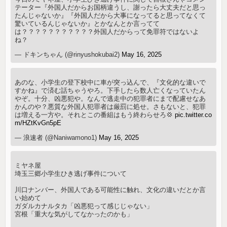
テーター『外国人だからお国柄違うし、謝ったら大丈夫だと思っ
たんじゃないか』『外国人だから大事になってると思ってなくて
驚いているんじゃないか』とかなんとか言ってて
は？？？？？？？？？？？外国人だからって免罪符ではないよ
ね？
— ドキンちゃん (@rinyushokubai2)
May 16, 2025
あのな、小学生の登下校中に車が突っ込んで、『文化的な違いで
すかね』で済む話ちゃうやろ。下手したら数人亡くなっていたん
やぞ。十分、凶悪犯や。なんで逃走中の犯罪者にまで配慮せなあ
かんのや？悪質な外国人犯罪者は厳罰に処せ。さもないと、犯罪
は増える一方や。それとこの番組はもう終わらせろ💢
pic.twitter.co
m/HZtKvGn5pE
— 浪速者 (@Naniwamono1)
May 16, 2025
ミヤネ屋
埼玉三郷小学生ひき逃げ事件について
川口ナンバー、外国人である可能性に触れ、文化の違いだとか言
い始めて
ガダルカナルタカ「凶悪犯って感じじゃない」
宮根「重大な気がしてなかったのかも」