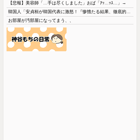
【悲報】美容師「…手は尽くしました」おば「ｱｯ…ｯｽ…」→
韓国人「安貞桓が韓国代表に激怒！『惨憺たる結果、徹底的な刷新が必要だ』と監督や協会を痛烈批判」
お部屋が汚部屋になってまう、、