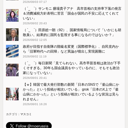
2026/08/03 07:17
（ ´_ゝ`）サンモニ 膳場貴子アナ 高市首相の支持率下落の発言
＆消費減税方針表明に苦言「国会が国民の不安に応えてくれて
いない」
2026/08/02 20:43
（ ´_ゝ`）田原総一朗（92）、国家情報局について「いかにも胡
散臭い。結果的に国民を監視する事になるのではないか？」
2026/08/02 12:05
政府が目指す自衛隊の階級名変更（国際標準化）、自民党内か
ら「旧軍時代への回帰」など異論が噴出し実現困難に
2026/08/02 11:19
（ ´_ゝ`）毎日新聞「見てられない。高市早苗首相は政治が下手
くそすぎる。30年も国会議員をやっているのに、そもそも政治
家になっていない」
2026/08/01 20:41
【ｗ】韓国で最大発行部数の新聞「日本のSNSで『釜山病にか
かった』という投稿が相次いでいる」 grok「日本のX上で『釜
山病にかかった』という投稿が相次いでいるような状況は見ら
れません」
2026/08/01 16:26
カテゴリ：
マスコミ