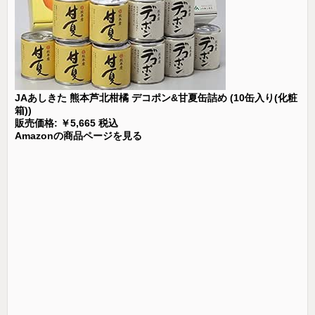
JAあしきた 熊本芦北柑橘 デコポン&甘夏缶詰め (10缶入り(化粧
箱))
販売価格: ￥5,665 税込
Amazonの商品ページを見る