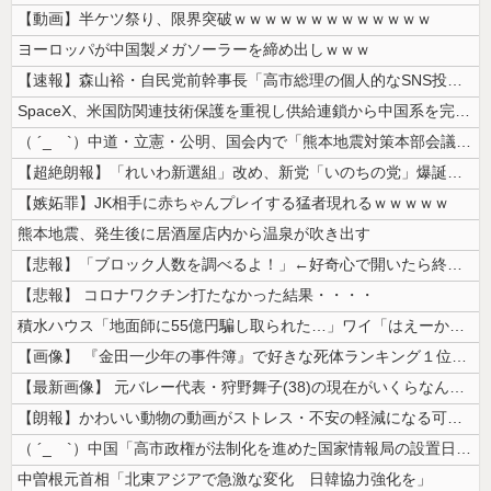
【動画】半ケツ祭り、限界突破ｗｗｗｗｗｗｗｗｗｗｗｗｗ
ヨーロッパが中国製メガソーラーを締め出しｗｗｗ
【速報】森山裕・自民党前幹事長「高市総理の個人的なSNS投稿が習近平主...
SpaceX、米国防関連技術保護を重視し供給連鎖から中国系を完全排除へ...
（ ´_ゝ`）中道・立憲・公明、国会内で「熊本地震対策本部会議」各省庁...
【超絶朗報】「れいわ新選組」改め、新党「いのちの党」爆誕！！！うおおお...
【嫉妬罪】JK相手に赤ちゃんプレイする猛者現れるｗｗｗｗｗ
熊本地震、発生後に居酒屋店内から温泉が吹き出す
【悲報】「ブロック人数を調べるよ！」←好奇心で開いたら終わるサイトだっ...
【悲報】 コロナワクチン打たなかった結果・・・・
積水ハウス「地面師に55億円騙し取られた…」ワイ「はえーかわいそう…会...
【画像】 『金田一少年の事件簿』で好きな死体ランキング１位がこちら！
【最新画像】 元バレー代表・狩野舞子(38)の現在がいくらなんでも即ハ...
【朗報】かわいい動物の動画がストレス・不安の軽減になる可能性。英大学の...
（ ´_ゝ`）中国「高市政権が法制化を進めた国家情報局の設置日が7月3...
中曽根元首相「北東アジアで急激な変化 日韓協力強化を」