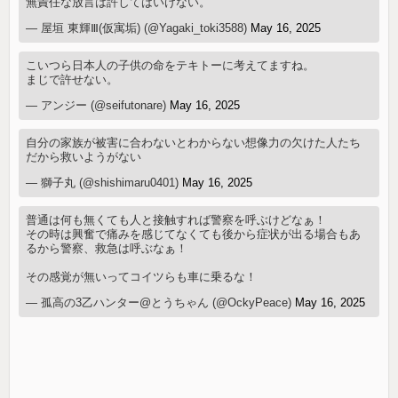
無責任な放言は許してはいけない。
— 屋垣 東輝Ⅲ(仮寓垢) (@Yagaki_toki3588)
May 16, 2025
こいつら日本人の子供の命をテキトーに考えてますね。
まじで許せない。
— アンジー (@seifutonare)
May 16, 2025
自分の家族が被害に合わないとわからない想像力の欠けた人たち
だから救いようがない
— 獅子丸 (@shishimaru0401)
May 16, 2025
普通は何も無くても人と接触すれば警察を呼ぶけどなぁ！
その時は興奮で痛みを感じてなくても後から症状が出る場合もあ
るから警察、救急は呼ぶなぁ！
その感覚が無いってコイツらも車に乗るな！
— 孤高の3乙ハンター@とうちゃん (@OckyPeace)
May 16, 2025