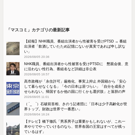
「マスコミ」カテゴリの最新記事
【続報】NHK職員、番組出演者から性被害を受けPTSD → 番組
出演者「飲酒していたため記憶にないが真実であれば申し訳な
い」
2026/08/05 20:36
NHK職員、番組出演者から性被害を受けPTSDに 懇親会後、意
に沿わない性行為、番組名など詳細は非公表
2026/08/05 16:57
高市政権が「永住許可」厳格化、事実上抑止 外国籍から「安心
して暮らせなくなる」「今の日本は居づらい」「自分を成長さ
せられない。帰国するか他の国に行くかも選択肢」と落胆の声
2026/08/05 11:01
（ ´_ゝ`）石破前首相、きのう記者団に「日本は少子高齢化が世
界トップ。財政は世界で一番悪い」
2026/08/04 16:24
【テレビ】橋下徹氏「男系男子は重要かもしれないが、これ一
本やりでやっていけるのなら、世界各国の王室はすべてが残っ
ているはず」