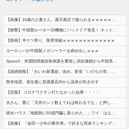
【画像】24歳の人妻さん、露天風呂で撮られるｗｗｗｗｗｗｗｗｗｗｗｗｗｗｗｗｗ
【衝撃】中国製ルーター20機種にバックドア発見！ ネットに繋ぐだけで35秒ごとに中国のサーバーと通信
【動画】半ケツ祭り、限界突破ｗｗｗｗｗｗｗｗｗｗｗｗｗ
ヨーロッパが中国製メガソーラーを締め出しｗｗｗ
SpaceX、米国防関連技術保護を重視し供給連鎖から中国系を完全排除へ 供給業者に「中国籍人員をSpaceX向けの生産に関わらせないこと」「中国...
【超絶朗報】「れいわ新選組」改め、新党「いのちの党」爆誕！！！うおおおおおおおお
熊本地震、発生後に居酒屋店内から温泉が吹き出す
【悲報】 コロナワクチン打たなかった結果・・・・
夫さん、妻に「天井のシミ数えてれば終わるでな」と押し倒されて性行為 → 凄いことになるｗｗｗｗｗ
積水ハウス「地面師に55億円騙し取られた…」ワイ「はえーかわいそう…会社滅茶苦茶やろなぁ」→
【画像】 『金田一少年の事件簿』で好きな死体ランキング１位がこちら！