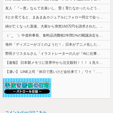
友人「『～恵』なんて古臭いし、賢く育たなかったらどうするの？」私「そこまで言う？」→娘の名前を否定されてモヤモヤが止まらず…
Xとか見てると、まあまあカジュアルにフォロー同士で会ったりするのすごいな。絶対私は無理だ
姉が亡くなった直後、大家から突然150万円を請求された。さらに信じられない発言まで飛び出して…
（ ´_ゝ`）中道幹事長、食料品消費税2年間1%の閣議決定を批判 → 記者「中道改革連合は食料品消費税ゼロを公約に掲げていたが？」→ 階猛氏「
海外「ディズニーがゴミのようだ！」日本がアニメ化した米人気SF作品に絶賛の声が殺到中
野田クリスタルさん「イラストレーターの人が『AIに仕事を奪われる』って言ってるけど、あなた達は"仕事を奪う側"じゃない？」
【速報】 日本製メモリに世界中から注文殺到！！！ １兆５０００億円で工場増築へ
【凄い】 LINE上司「休日で悪いけど会社来て！」ワイ「…無視」上司「マジでヤバいから！」←その結果ｗｗｗｗｗ
コメントページはこちら