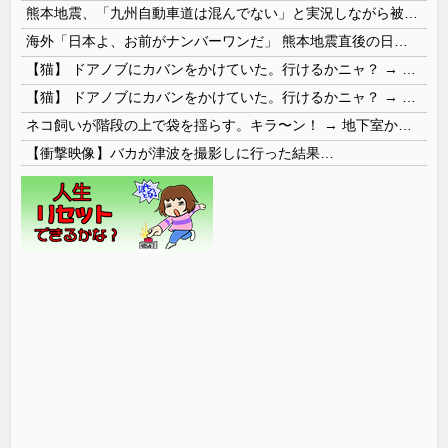
熊本地震、「九州自動車道は混んでない」と実況しながら被災地へ向かう有名アナなどに批判殺到 全国紙記者「最新の状況をいち早く伝えることは報道機関としての責務」「情報を取り上げることには大きな意義がある」
海外「日本よ、お前がナンバーワンだ」 熊本地震直後の日本の対応のスピードに世界が衝撃
【猫】 ドアノブにカバンをかけていた。行けるかニャ？ → 猫はこうなります…
【猫】 ドアノブにカバンをかけていた。行けるかニャ？ → 猫はこうなります…
ネコ飼いが階段の上で袋を揺らす。キラ〜ン！ → 地下室からヤツが現れる…
【衝撃映像】バカが津波を撮影しに行った結果…