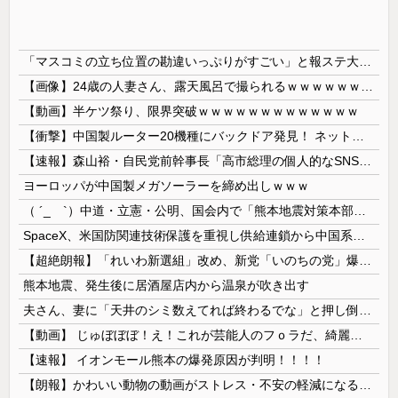
「マスコミの立ち位置の勘違いっぷりがすごい」と報ステ大越キャスターの台詞に視聴者絶句、高市とトランプを同列視させようという思惑がひしひしと
【画像】24歳の人妻さん、露天風呂で撮られるｗｗｗｗｗｗｗｗｗｗｗｗｗｗｗｗｗ
【動画】半ケツ祭り、限界突破ｗｗｗｗｗｗｗｗｗｗｗｗｗ
【衝撃】中国製ルーター20機種にバックドア発見！ ネットに繋ぐだけで35秒ごとに中国のサーバーと通信
【速報】森山裕・自民党前幹事長「高市総理の個人的なSNS投稿が習近平主席を怒らせた」
ヨーロッパが中国製メガソーラーを締め出しｗｗｗ
（ ´_ゝ`）中道・立憲・公明、国会内で「熊本地震対策本部会議」各省庁からヒアリング・現地から意見聴取「パーティション、人手、宿泊施設の不足や、...
SpaceX、米国防関連技術保護を重視し供給連鎖から中国系を完全排除へ 供給業者に「中国籍人員をSpaceX向けの生産に関わらせないこと」「中国...
【超絶朗報】「れいわ新選組」改め、新党「いのちの党」爆誕！！！うおおおおおおおお
熊本地震、発生後に居酒屋店内から温泉が吹き出す
夫さん、妻に「天井のシミ数えてれば終わるでな」と押し倒されて性行為 → 凄いことになるｗｗｗｗｗ
【動画】 じゅぼぼぼ！え！これが芸能人のフｏラだ、綺麗な顔とお口でこんなことしているだ 笑
【速報】 イオンモール熊本の爆発原因が判明！！！！
【朗報】かわいい動物の動画がストレス・不安の軽減になる可能性。英大学の研究で実証