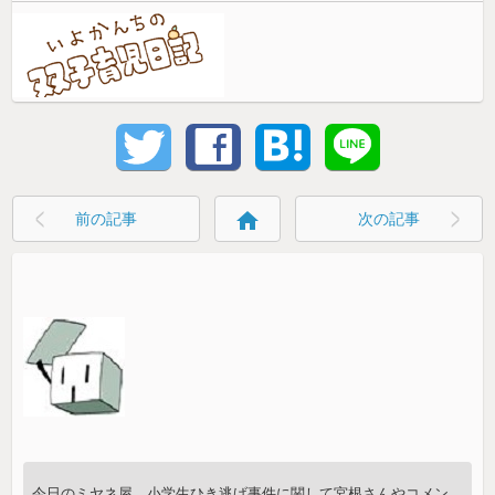
home
前の記事
次の記事
今日のミヤネ屋、小学生ひき逃げ事件に関して宮根さんやコメン