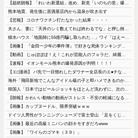
【超絶朗報】「れいわ新選組」改め、新党「いのちの党」爆誕！！！うおおおおおおおお
熊本地震、発生後に居酒屋店内から温泉が吹き出す
【悲報】 コロナワクチン打たなかった結果・・・・
夫さん、妻に「天井のシミ数えてれば終わるでな」と押し倒されて性行為 → 凄いことになるｗｗｗｗｗ
積水ハウス「地面師に55億円騙し取られた…」ワイ「はえーかわいそう…会社滅茶苦茶やろなぁ」→
【画像】 『金田一少年の事件簿』で好きな死体ランキング１位がこちら！
【動画】 じゅぼぼぼ！え！これが芸能人のフｏラだ、綺麗な顔とお口でこんなことしているだ 笑
【速報】 イオンモール熊本の爆発原因が判明！！！！
【エ□漫画】 バ先で一目惚れしたダウナー女店長のエ●チなサービスで給料0円…！弱点チクビ責めでイカせまくってわからせる…！
海外「飛田新地でこんなアイドル級の子と即ハメできるのかよ」⇒ 晒された無修正動画がコチラ
韓国人「日本ではビールジョッキをほとんど洗わずに、次の客に出すんだ！ これが証拠の映像だ!!」……あー、なるほどですねー。韓国には「アレ」がないんだ？
【朗報】かわいい動物の動画がストレス・不安の軽減になる可能性。英大学の研究で実証
【画像】カップヌードル、限界突破ｗｗｗ
ドイツ人男性がランニングシューズで富士登山 「足をくじいて動けない」
【画像】最近の高級ミニバンの顔キモすぎだろwww
【画像】「ワイらのゴマキ（３９）」