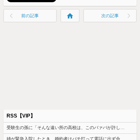
home
前の記事
次の記事
RSS【VIP】
受験生の孫に「そんな遠い所の高校は、このバァバが許しませんよ」と言い出したトメ。その瞬間、息子がブチギレて...
姉が緊急入院したとき、婚約者はパチ打って電話に出ず合コン向かった。GPSで場所を特定されて、双方の父親が乗り込んだ