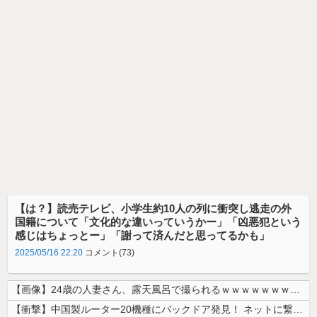
【は？】読売テレビ、小学生約10人の列に衝突し逃走の外
国籍について「文化的な違いっていうかー」「凶悪犯という
感じはちょっとー」「謝って済んだと思ってるかも」
2025/05/16 22:20
コメント(73)
【画像】24歳の人妻さん、露天風呂で撮られるｗｗｗｗｗｗｗｗｗｗｗｗ...
【衝撃】中国製ルーター20機種にバックドア発見！ ネットに繋ぐだけで3...