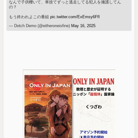
なんで子供轢いて、車捨てずっと逃走してる犯人を擁護してん
の？
もう終われよこの番組
pic.twitter.com/ExEmsy6FfI
— Dotch Demo (@eitheroneisfine)
May 16, 2025