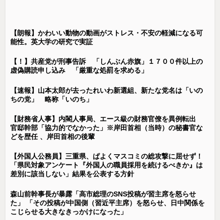
【朗報】かわいい動物の動画がストレス・不安の軽減になる可
能性。英大学の研究で実証
【！】共産党が刑事告訴 「しんぶん赤旗」１７００件以上の
虚偽購読申し込み 「厳重な処罰を求める」
【速報】山本太郎が去ったれいわ新選組、新たな党名は「いの
ちの党」 略称「いのち」
【財務省人事】内閣人事局、エース級の財務官僚を異例転出
官邸幹部「協力的でなかった」※岸田首相（当時）の秘書官な
どを歴任 、岸田首相の後輩
【外国人公務員】三重県、ぱよくマスコミの総攻撃に屈せず！
「県民対象アンケート『外国人の職員採用を続けるべきか』は
差別に該当しない」結果を公表する方針
森山前幹事長が暴露「高市総理のSNS投稿が習主席を怒らせ
た」 「その投稿が中国側（習近平主席）を怒らせ、日中関係を
こじらせる大きなきっかけになった」