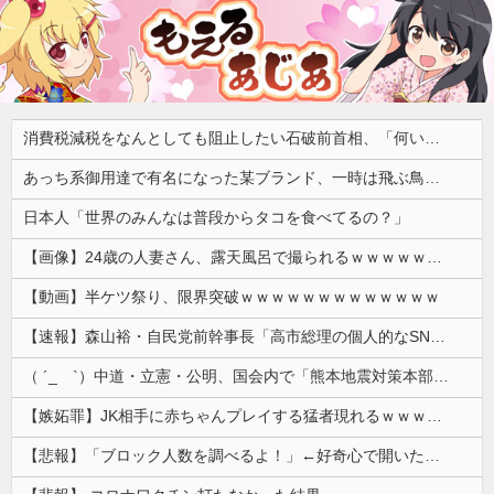
消費税減税をなんとしても阻止したい石破前首相、「何いってんのこいつ」と有権者をドン引きさせるよな屁理屈を……
あっち系御用達で有名になった某ブランド、一時は飛ぶ鳥を落とす勢いだったが今期の業績は……
日本人「世界のみんなは普段からタコを食べてるの？」
【画像】24歳の人妻さん、露天風呂で撮られるｗｗｗｗｗｗｗｗｗｗｗｗｗｗｗｗｗ
【動画】半ケツ祭り、限界突破ｗｗｗｗｗｗｗｗｗｗｗｗｗ
【速報】森山裕・自民党前幹事長「高市総理の個人的なSNS投稿が習近平主席を怒らせた」
（ ´_ゝ`）中道・立憲・公明、国会内で「熊本地震対策本部会議」各省庁からヒアリング・現地から意見聴取「パーティション、人手、宿泊施設の不足や、...
【嫉妬罪】JK相手に赤ちゃんプレイする猛者現れるｗｗｗｗｗ
【悲報】「ブロック人数を調べるよ！」←好奇心で開いたら終わるサイトだった【HotTweets】