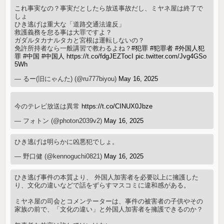
これ事実なの？事実だとしたら放送事故だし、ミヤネ屋は終了で
しょ
ひき逃げは重大な「道路交通法違反」
救護義務を怠る事は大罪ですよ？
ガダルタカナルタカと宮根は運転しないの？
免許所持者なら一般講習で教わるよね？
#犯罪
#犯罪者
#外国人犯
罪
#中国
#中国人
https://t.co/fdgJEZTocI
pic.twitter.com/Jvg4GSo
5Wh
— るー(旧にゃんた) (@ru777biyou)
May 16, 2025
今のテレビ放送は異常
https://t.co/CINUX0Jbze
— フォトン (@photon2039v2)
May 16, 2025
ひき逃げは明らかに凶悪犯でしょ。
— 野口健 (@kennoguchi0821)
May 16, 2025
ひき逃げ事件の本質より、 外国人加害者を必要以上に擁護した
り、文化の違いなどで話をずらすマスコミに違和感がある。
ミヤネ屋の司会とコメンテーターは、事件の被害者の子供やその
家族の前で、「文化の違い」と外国人加害者を擁護できるのか？