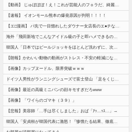
【動画】 じゅぼぼぼ！え！これが芸能人のフｏラだ、綺麗な顔とお口でこんなことしているだ 笑
【速報】 イオンモール熊本の爆発原因が判明！！！！
【エ□漫画】 バ先で一目惚れしたダウナー女店長のエ●チなサービスで給料0円…！弱点チクビ責めでイカせまくってわからせる…！
海外「飛田新地でこんなアイドル級の子と即ハメできるのかよ」⇒ 晒された無修正動画がコチラ
韓国人「日本ではビールジョッキをほとんど洗わずに、次の客に出すんだ！ これが証拠の映像だ!!」……あー、なるほどですねー。韓国には「アレ」がないんだ？
【朗報】かわいい動物の動画がストレス・不安の軽減になる可能性。英大学の研究で実証
【画像】カップヌードル、限界突破ｗｗｗ
ドイツ人男性がランニングシューズで富士登山 「足をくじいて動けない」
【画像】最近の高級ミニバンの顔キモすぎだろwww
【画像】「ワイらのゴマキ（３９）」
【悲報】美容師「…手は尽くしました」おば「ｱｯ…ｯｽ…」→
韓国人「安貞桓が韓国代表に激怒！『惨憺たる結果、徹底的な刷新が必要だ』と監督や協会を痛烈批判」
お部屋が汚部屋になってまう、、