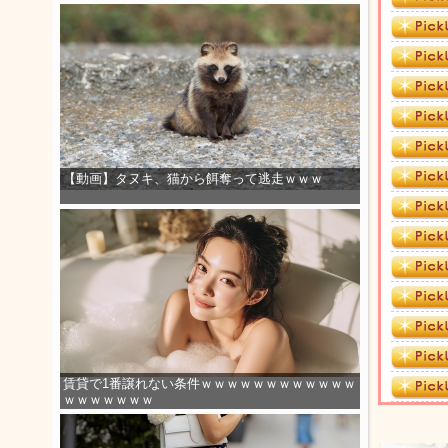
【動画】タヌキ、猫から餌奪って逃走ｗｗｗ
賃貸で1番譲れない条件ｗｗｗｗｗｗｗｗｗｗｗｗ
ｗｗｗｗｗｗｗ