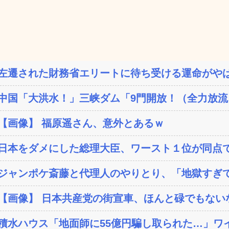
左遷された財務省エリートに待ち受ける運命がやば
中国「大洪水！」三峡ダム「9門開放！（全力放流」
【画像】 福原遥さん、意外とあるｗ
日本をダメにした総理大臣、ワースト１位が同点
ジャンポケ斎藤と代理人のやりとり、「地獄すぎて
【画像】 日本共産党の街宣車、ほんと碌でもない
積水ハウス「地面師に55億円騙し取られた…」ワイ