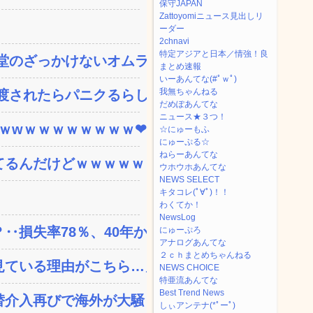
保守JAPAN
Zattoyomiニュース見出しリ
ーダー
2chnavi
特定アジアと日本／情強！良
のざっかけないオムライ...
まとめ速報
いーあんてな(#ﾟｗﾟ)
我無ちゃんねる
されたらパニクるらしい...
だめぽあんてな
ニュース★３つ！
ｗｗwｗｗｗｗｗｗｗｗ❤
☆にゅーもふ
にゅーぷる☆
ねらーあんてな
てるんだけどｗｗｗｗｗｗ
ウホウホあんてな
NEWS SELECT
キタコレ(ﾟ∀ﾟ)！！
わくてか！
NewsLog
失率78％、40年か...
にゅーぷろ
アナログあんてな
２ｃｈまとめちゃんねる
ている理由がこちら…」→...
NEWS CHOICE
特亜流あんてな
Best Trend News
替介入再びで海外が大騒ぎ
しぃアンテナ(*ﾟーﾟ)