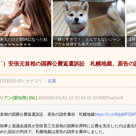
美人だけどBBAになった結
「嬉しすぎて！」とんでもないジャン
【画
ｗｗｗｗｗｗｗｗ
プ力を発揮する柴犬が話題に
（2
を募
_ゝ`）安倍元首相の国葬公費返還訴訟 札幌地裁、原告の
月15日13:03 / カテゴリ：
左翼
アン(愛知県) [NL]
2025/05/15(木) 12:32:32.61 ID:R8DOwOmR
首相の国葬公費返還訴訟 原告の請求棄却 札幌地裁
https://t.co/8djqMFQM
知事と道議会議長が安倍晋三元首相の国葬出席時に公費を支出したのは違法
めた訴訟の判決で、札幌地裁は原告の請求を棄却しました。