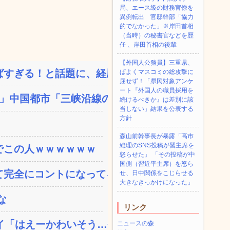
局、エース級の財務官僚を
異例転出 官邸幹部「協力
的でなかった」※岸田首相
（当時）の秘書官などを歴
任 、岸田首相の後輩
【外国人公務員】三重県、
すぎる！と話題に、経歴自...
ぱよくマスコミの総攻撃に
屈せず！「県民対象アンケ
ート『外国人の職員採用を
中国都市「三峡沿線の道...
続けるべきか』は差別に該
当しない」結果を公表する
方針
森山前幹事長が暴露「高市
総理のSNS投稿が習主席を
でこの人ｗｗｗｗｗｗ
怒らせた」 「その投稿が中
国側（習近平主席）を怒ら
完全にコントになってる…...
せ、日中関係をこじらせる
大きなきっかけになった」
な
リンク
「はえーかわいそう…会...
ニュースの森