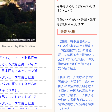
今年もよろしくおねがいしま
す(´・ω・`)
手洗い・うがい・睡眠・栄養
もお願いいたします
最新記事
【重要】時事通信の分かり
づらい記事でネット混乱！
Powered by 
GliaStudios
「特定技能2号に5年枠登
場」を移民拡大と勘違いし
反対パブコメが殺到 ※実
Mute
際は3年で永住申請できた
穴を塞ぐ改正
日経社説、入管庁の永住許
可厳格化を猛批判「永住外
国人の生活保護受給をなく
す目的、外国人の意欲をそ
がないか懸念」「外国人を
一時的な労働力ではなく、
処遇改善などで定着を後押
しすべき」