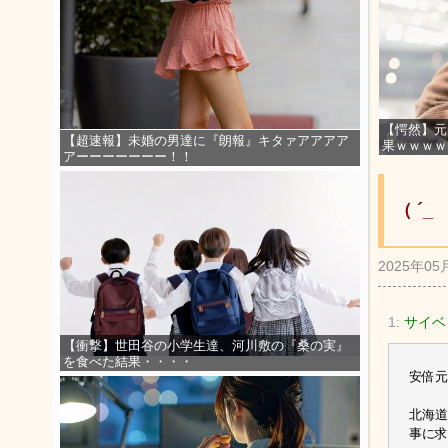
【愕然】元
【超速報】未婚の男達に『朗報』キタァアアアア
果ｗｗｗｗ
アーーーーーーー！！
（ ´
2025年05
1:
サイベリ
【衝撃】世田谷の小学生達、河川敷の『桑の実』
を食べた結果・・・・
安倍元
北海道
事に求