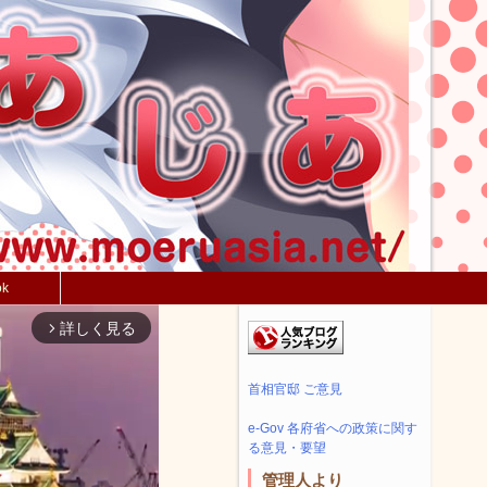
ok
詳しく見る
arrow_forward_ios
首相官邸 ご意見
e-Gov 各府省への政策に関す
る意見・要望
管理人より