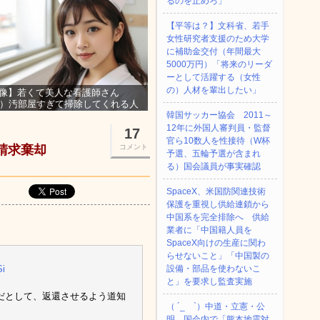
るのを止めろ」
【平等は？】文科省、若手
女性研究者支援のため大学
に補助金交付（年間最大
5000万円）「将来のリーダ
ーとして活躍する（女性
の）人材を輩出したい」
像】若くて美人な看護師さん
3）汚部屋すぎて掃除してくれる人
集ｗｗｗ
韓国サッカー協会 2011～
12年に外国人審判員・監督
17
官ら10数人を性接待（W杯
請求棄却
コメント
予選、五輪予選が含まれ
る）国会議員が事実確認
SpaceX、米国防関連技術
保護を重視し供給連鎖から
中国系を完全排除へ 供給
業者に「中国籍人員を
SpaceX向けの生産に関わ
らせないこと」「中国製の
Si
設備・部品を使わないこ
と」を要求し監査実施
だとして、返還させるよう道知
（ ´_ゝ`）中道・立憲・公
明、国会内で「熊本地震対