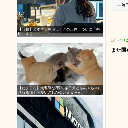
— 毎日
【悲報】楽すぎる在宅ワークの正体、ついに『判
明』する・・・・・・
14:
バリニ
また国
【たまらん】無邪気な2匹の柴子犬ともみくちゃに
される猫！可愛いさしかないｗｗｗｗ