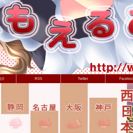
紹介
RSS
Twitter
Facebo