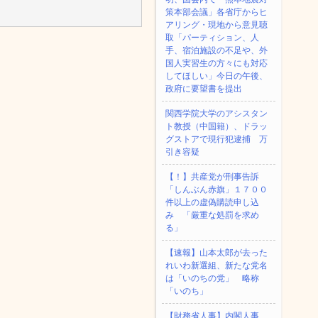
策本部会議」各省庁からヒ
アリング・現地から意見聴
取「パーティション、人
手、宿泊施設の不足や、外
国人実習生の方々にも対応
してほしい」今日の午後、
政府に要望書を提出
関西学院大学のアシスタン
ト教授（中国籍）、ドラッ
グストアで現行犯逮捕 万
引き容疑
【！】共産党が刑事告訴
「しんぶん赤旗」１７００
件以上の虚偽購読申し込
み 「厳重な処罰を求め
る」
【速報】山本太郎が去った
れいわ新選組、新たな党名
は「いのちの党」 略称
「いのち」
【財務省人事】内閣人事