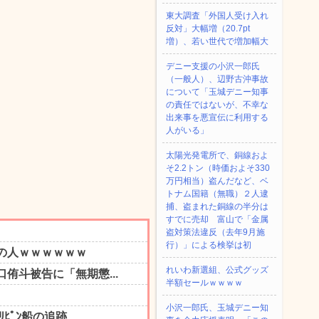
東大調査「外国人受け入れ
反対」大幅増（20.7pt
増）、若い世代で増加幅大
デニー支援の小沢一郎氏
（一般人）、辺野古沖事故
について「玉城デニー知事
の責任ではないが、不幸な
出来事を悪宣伝に利用する
人がいる」
太陽光発電所で、銅線およ
そ2.2トン（時価およそ330
万円相当）盗んだなど、ベ
トナム国籍（無職）２人逮
捕、盗まれた銅線の半分は
すでに売却 富山で「金属
盗対策法違反（去年9月施
行）」による検挙は初
れいわ新選組、公式グッズ
半額セールｗｗｗｗ
小沢一郎氏、玉城デニー知