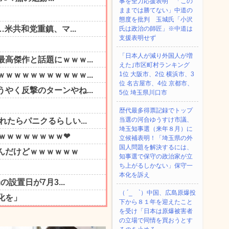
事を全力応援表明 「この
ままでは勝てない」中道の
態度を批判 玉城氏「小沢
氏は政治の師匠」※中道は
支援表明せず
「日本人が減り外国人が増
えた｣市区町村ランキング
1位 大阪市、2位 横浜市、3
位 名古屋市、4位 京都市、
5位 埼玉県川口市
歴代最多得票記録でトップ
当選の河合ゆうすけ市議、
埼玉知事選（来年８月）に
立候補表明！「埼玉県の外
国人問題を解決するには、
知事選で保守の政治家が立
ち上がるしかない」保守一
本化を訴え
（ ´_ゝ`）中国、広島原爆投
下から８１年を迎えたこと
を受け「日本は原爆被害者
の立場で同情を買おうとす