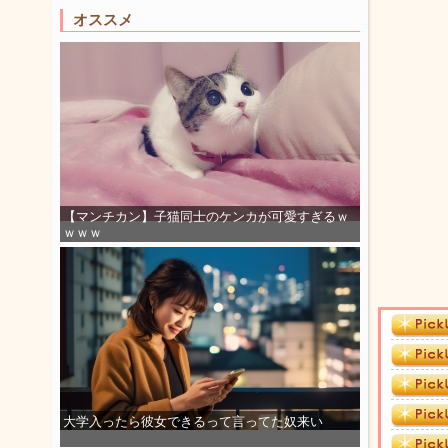
オススメ
【マンチカン】子猫同士のケンカが可愛すぎるｗ
ｗｗｗ
大学入ったら彼女できるって言ってた奴来い