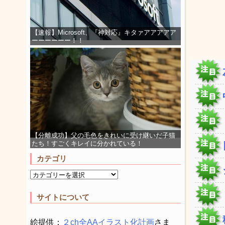
【速報】Microsoft、『神対応』キタァアアアアア
ーーーーーー！！
【分離成功】父の毛色をきれいに受け継いだ子猫
たち！すごくキレイに分かれている！
カテゴリ
サイトについて
絵提供：
２ch全AAイラスト化計画
さま