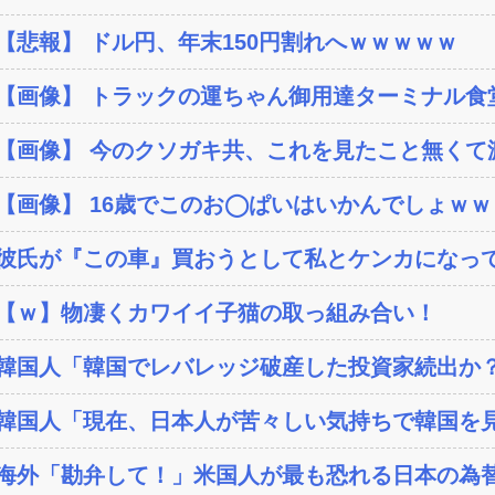
【悲報】 ドル円、年末150円割れへｗｗｗｗｗ
【画像】 トラックの運ちゃん御用達ターミナル食堂
【画像】 今のクソガキ共、これを見たこと無くて渡
【画像】 16歳でこのお◯ぱいはいかんでしょｗ
彼氏が『この車』買おうとして私とケンカになっ
【ｗ】物凄くカワイイ子猫の取っ組み合い！
韓国人「韓国でレバレッジ破産した投資家続出か？‥損
韓国人「現在、日本人が苦々しい気持ちで韓国を見
海外「勘弁して！」米国人が最も恐れる日本の為