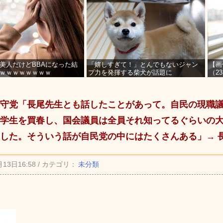
美人だけどBBAになった結
「嬉しすぎて！」とんでもないジャン
【画
ｗｗｗｗｗｗｗｗ
プ力を発揮する柴犬が話題に
（2
を募
守党「長尾先生とも話したことがあって。自民の現職
学生を買春し、国会議員は全員それ知ってるぐらいの
した。そういう話が自民党の中にはたくさんある」→ 
月13日16:58 / カテゴリ：
未分類