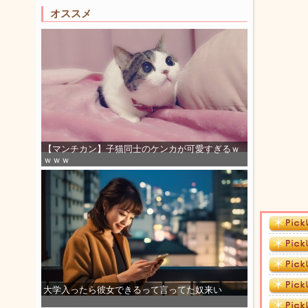
オススメ
【マンチカン】子猫同士のケンカが可愛すぎるｗ
ｗｗｗ
大学入ったら彼女できるって言ってた奴来い