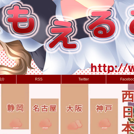
紹介
RSS
Twitter
Facebo