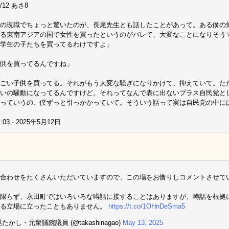
5/12 あさ8
の現職でちょっと驚いたのが、長尾先生とも話したことがあって。ある僕の
る東南アジアの国で女性を買ったというのがバレて、大変なことになりそう
学生の子たちを買ってるわけですよ」
供を買ってるんですね」
ごい子供を買ってる。それがもう大変な騒ぎになりかけて、抑えていて。た
いの騒動になってるんですけど。それってなんで表に出ないプラス自民党と
っていうの、僕ずっと引っかかっていて。そういう話って実は自民党の中に
:03 · 2025年5月12日
合わせをたくさんいただいていますので、この場をお借りしコメントさせて
限らず、永田町ではいろいろな噂話に接することはありますが、噂話を根拠
する立場に立ったこともありません。
https://t.co/1OHnDeSma5
たかし・元衆議院議員 (@takashinagao)
May 13, 2025