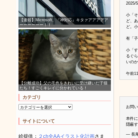
2025/
小「そ
【速報】Microsoft、『神対応』キタァアアアアア
ど、あ
ーーーーーー！！
ど。小
有「子
小「す
るぐら
いのか
午前11
【分離成功】父の毛色をきれいに受け継いだ子猫
たち！すごくキレイに分かれている！
カテゴリ
お問い
本件に
サイトについて
隠蔽
— 長尾
絵提供：
２ch全AAイラスト化計画
さま