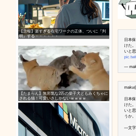
【悲報】楽すぎる在宅ワークの正体、ついに『判
明』する・・・・・・
日本保
けた。
いと思
pic.tw
— mak
maku
【たまらん】無邪気な2匹の柴子犬ともみくちゃに
される猫！可愛いさしかないｗｗｗｗ
日本保
けた。
いと思
うか。
—文字