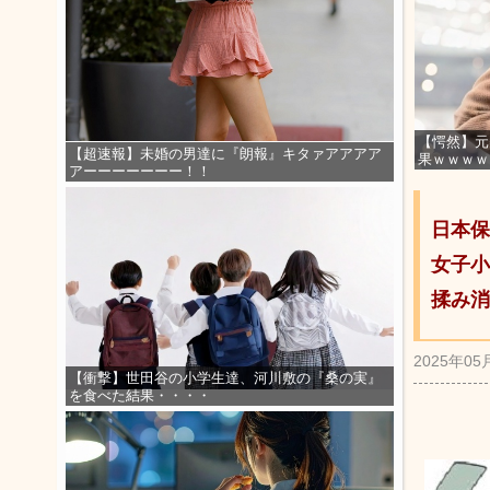
【愕然】元
【超速報】未婚の男達に『朗報』キタァアアアア
果ｗｗｗｗ
アーーーーーーー！！
日本保
女子小
揉み消
2025年05
【衝撃】世田谷の小学生達、河川敷の『桑の実』
を食べた結果・・・・