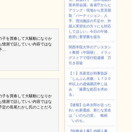
策本部会議」各省庁からヒ
アリング・現地から意見聴
取「パーティション、人
手、宿泊施設の不足や、外
国人実習生の方々にも対応
してほしい」今日の午後、
政府に要望書を提出
の子を買春して大騒動になりか
も憶測で話していい内容ではな
関西学院大学のアシスタン
予…
ト教授（中国籍）、ドラッ
グストアで現行犯逮捕 万
引き容疑
【！】共産党が刑事告訴
「しんぶん赤旗」１７００
件以上の虚偽購読申し込
み 「厳重な処罰を求め
る」
の子を買春して大騒動になりか
も憶測で話していい内容ではな
【速報】山本太郎が去った
予定の長尾たかし氏のことだろ
れいわ新選組、新たな党名
は「いのちの党」 略称
「いのち」
【財務省人事】内閣人事