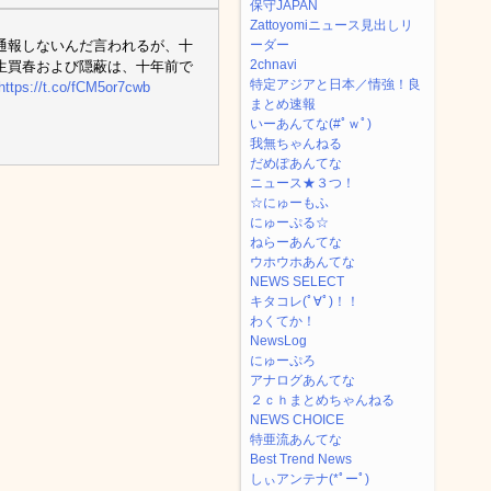
保守JAPAN
Zattoyomiニュース見出しリ
通報しないんだ言われるが、十
ーダー
2chnavi
生買春および隠蔽は、十年前で
特定アジアと日本／情強！良
https://t.co/fCM5or7cwb
まとめ速報
いーあんてな(#ﾟｗﾟ)
我無ちゃんねる
だめぽあんてな
ニュース★３つ！
☆にゅーもふ
にゅーぷる☆
ねらーあんてな
ウホウホあんてな
NEWS SELECT
キタコレ(ﾟ∀ﾟ)！！
わくてか！
NewsLog
にゅーぷろ
アナログあんてな
２ｃｈまとめちゃんねる
NEWS CHOICE
特亜流あんてな
Best Trend News
しぃアンテナ(*ﾟーﾟ)