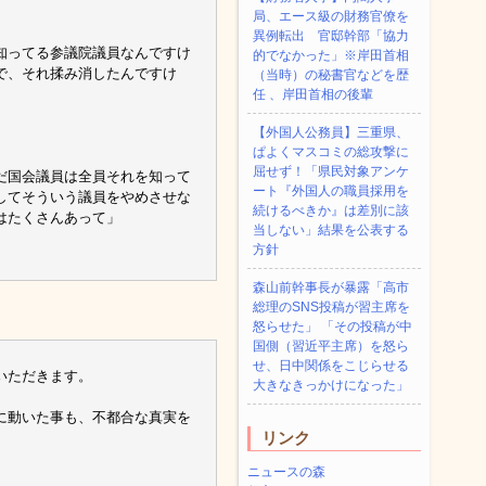
局、エース級の財務官僚を
異例転出 官邸幹部「協力
知ってる参議院議員なんですけ
的でなかった」※岸田首相
で、それ揉み消したんですけ
（当時）の秘書官などを歴
任 、岸田首相の後輩
【外国人公務員】三重県、
ぱよくマスコミの総攻撃に
屈せず！「県民対象アンケ
だ国会議員は全員それを知って
ート『外国人の職員採用を
してそういう議員をやめさせな
続けるべきか』は差別に該
はたくさんあって」
当しない」結果を公表する
方針
森山前幹事長が暴露「高市
総理のSNS投稿が習主席を
怒らせた」 「その投稿が中
国側（習近平主席）を怒ら
せ、日中関係をこじらせる
いただきます。
大きなきっかけになった」
に動いた事も、不都合な真実を
リンク
ニュースの森