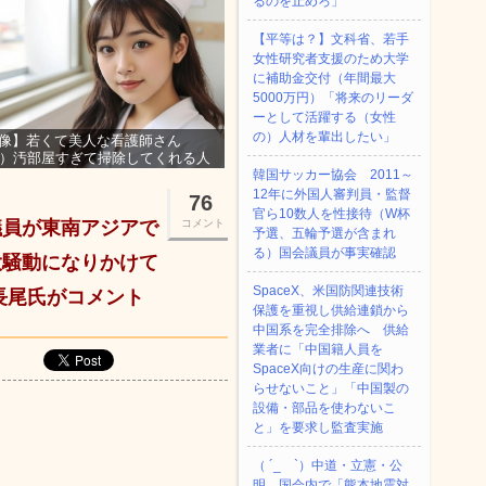
るのを止めろ」
【平等は？】文科省、若手
女性研究者支援のため大学
に補助金交付（年間最大
5000万円）「将来のリーダ
ーとして活躍する（女性
の）人材を輩出したい」
像】若くて美人な看護師さん
3）汚部屋すぎて掃除してくれる人
集ｗｗｗ
韓国サッカー協会 2011～
12年に外国人審判員・監督
76
官ら10数人を性接待（W杯
議員が東南アジアで
コメント
予選、五輪予選が含まれ
る）国会議員が事実確認
大騒動になりかけて
SpaceX、米国防関連技術
長尾氏がコメント
保護を重視し供給連鎖から
中国系を完全排除へ 供給
業者に「中国籍人員を
SpaceX向けの生産に関わ
らせないこと」「中国製の
設備・部品を使わないこ
と」を要求し監査実施
（ ´_ゝ`）中道・立憲・公
明、国会内で「熊本地震対