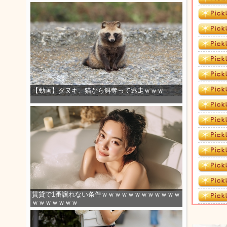
【動画】タヌキ、猫から餌奪って逃走ｗｗｗ
賃貸で1番譲れない条件ｗｗｗｗｗｗｗｗｗｗｗｗ
ｗｗｗｗｗｗｗ