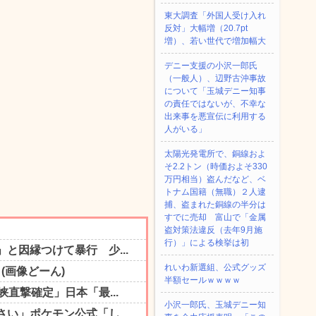
東大調査「外国人受け入れ
反対」大幅増（20.7pt
増）、若い世代で増加幅大
デニー支援の小沢一郎氏
（一般人）、辺野古沖事故
について「玉城デニー知事
の責任ではないが、不幸な
出来事を悪宣伝に利用する
人がいる」
太陽光発電所で、銅線およ
そ2.2トン（時価およそ330
万円相当）盗んだなど、ベ
トナム国籍（無職）２人逮
捕、盗まれた銅線の半分は
すでに売却 富山で「金属
盗対策法違反（去年9月施
行）」による検挙は初
れいわ新選組、公式グッズ
半額セールｗｗｗｗ
小沢一郎氏、玉城デニー知