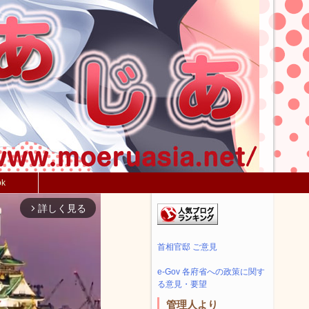
ok
詳しく見る
arrow_forward_ios
首相官邸 ご意見
e-Gov 各府省への政策に関す
る意見・要望
管理人より