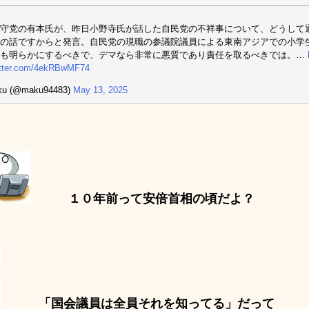
守党の有本氏が、昨日小野寺氏が話した自民党の不祥事について、どうして
の話ですからと発言。自民党の現職の参議院議員による東南アジアでの小学
ても明らかにするべきで、デマなら非常に悪質であり責任を取るべきでは。…
itter.com/4ekRBwMF74
u (@maku94483)
May 13, 2025
１０年前って安倍首相の頃だよ？
「国会議員は全員それを知ってる」だって