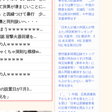
事を全力応援表明 「この
ままでは勝てない」中道の
態度を批判 玉城氏「小沢
氏は政治の師匠」※中道は
支援表明せず
「日本人が減り外国人が増
えた｣市区町村ランキング
1位 大阪市、2位 横浜市、3
位 名古屋市、4位 京都市、
5位 埼玉県川口市
歴代最多得票記録でトップ
当選の河合ゆうすけ市議、
埼玉知事選（来年８月）に
立候補表明！「埼玉県の外
国人問題を解決するには、
知事選で保守の政治家が立
ち上がるしかない」保守一
本化を訴え
（ ´_ゝ`）中国、広島原爆投
下から８１年を迎えたこと
を受け「日本は原爆被害者
の立場で同情を買おうとす