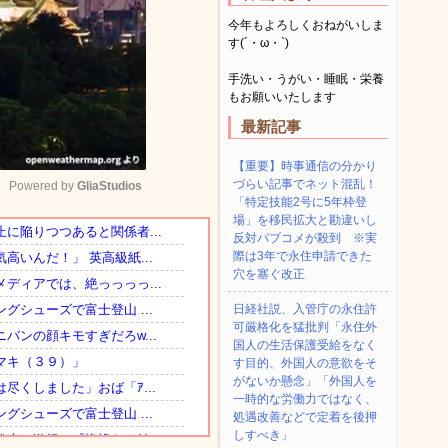
今年もよろしくおねがいしま
す(´・ω・`)
手洗い・うがい・睡眠・栄養
もお願いいたします
最新記事
【重要】時事通信の分かり
づらい記事でネット混乱！
Powered by 
GliaStudios
「特定技能2号に5年枠登
場」を移民拡大と勘違いし
反対パブコメが殺到 ※実
Mute
際は3年で永住申請できた
穴を塞ぐ改正
日経社説、入管庁の永住許
可厳格化を猛批判「永住外
国人の生活保護受給をなく
す目的、外国人の意欲をそ
がないか懸念」「外国人を
一時的な労働力ではなく、
処遇改善などで定着を後押
しすべき」