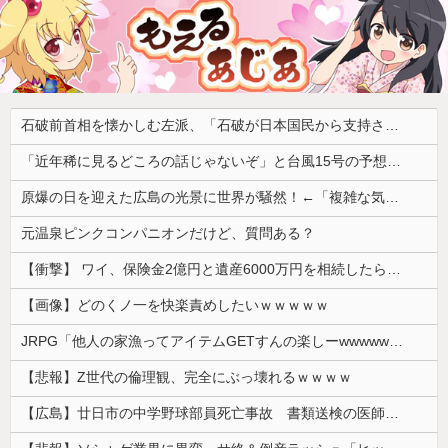
石破前首相を懐かしむ左派、「石破が日本国民から支持されまくっていた」と主張してしまうも……
「近年稀に見るどころの話じゃないぞ」と台風15号の予想進路に困惑する人が多数、偏西風が全く通用していないんだけど……
原爆の日を迎えた広島の光景に世界が騒然！←「複雑な気分だ」（海外の反応）
元温泉ピンクコンパニオンだけど、質問ある？
【衝撃】 ワイ、保険金2億円と遺産6000万円を相続したら「こう」なった・・・
【画像】どのくノ一を快楽責めしたいｗｗｗｗｗ
JRPG「他人の家漁ってアイテムGETすんの楽しーwwwww」→欧米で馬鹿にされてしまう
【悲報】Z世代の倫理観、完全にぶっ壊れるｗｗｗｗ
【広島】廿日市の中学野球部員死亡事故 書類送検の医師、別人のCT画像で診察した疑い 頭部出血に気づかなかった可能性