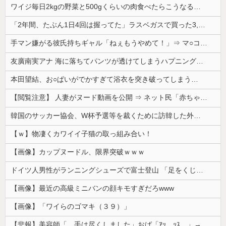
ワイジ毎日2kgの野菜と500gくらいの肉食べたらこうなるｗｗｗ
「2年間、たぶん1日4回は握ってた」ラスベガスで買った3,000円のキーホルダーを調べたら
手マン嫌がる彼氏持ちギャル「ねぇもうやめて！」⇒ マ○コは正直だった結果…
友廣南実アナ 海に落ちてパンツが透けてしまうハプニング！！【GIF動画あり】
本田望結、お○ぱいがでかすぎて浴衣を突き破ってしまう…
【閲覧注意】 人妻がヌード動画を公開 ⇒ ネット民「赤ちゃんに絶対に母乳を上げないで！」（衝撃動画）
韓国のサッカー協会、W杯予選等を裁くために訪韓した外国人審判を「性接待」していた……大して強くもないチームが潤沢な予算を持ってりゃそうなるわな
【ｗ】物凄くカワイイ子猫の取っ組み合い！
【画像】カップヌードル、限界突破ｗｗｗ
ドイツ人男性がランニングシューズで富士登山 「足をくじいて動けない」
【画像】最近の高級ミニバンの顔キモすぎだろwww
【画像】「ワイらのゴマキ（３９）」
【悲報】美容師「…手は尽くしました」おば「ｱｯ…ｯｽ…」→