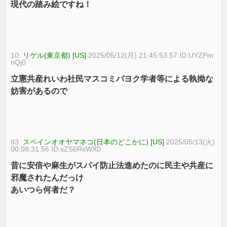
現代の踏み絵ですね！
10:
リゲル(東京都) [US]
2025/05/12(月) 21:45:53.57 ID:UYZPm
nQj0
立憲共産れいわ社民マスコミパヨク学者等による執拗な
妨害があるので
93:
スペインオオヤマネコ(日本のどこかに) [US]
2025/05/13(火)
00:08:31.56 ID:sZS6RsWX0
昔に安倍や麻生がスパイ防止法進めたのに民主や共産に
邪魔されたんだっけ
あいつら何者だ？