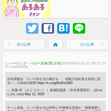
home
前の記事
次の記事
1:
ハービッグ・ハロー天体(茸) [US]
2025/05/12(月) 21:39:27.20
ID:+nEdJDh50
自民調査会「スパイ防止法の検討を」 情報力強化策を政府に提
言へ：日本経済新聞
https://t.co/gr8zdXxGBD
— 佐藤 啓 （さとうけい）｜ 参議院議員 （奈良県選挙区） (@sat
o_kei_nara)
May 12, 2025
やっと前進。スパイ防止法は60年に中曽根元首相が「国家秘密に