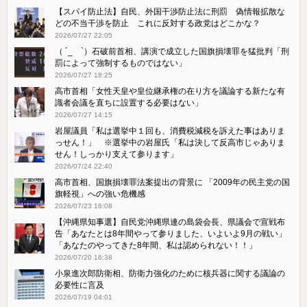
【スパイ防止法】自民、外国干渉防止法に刑罰 偽情報拡散な
どの不当干渉を防止 これに反対する政党はどこかな？
2026/07/27 22:05
（ ´_ゝ`）石破前首相、講演で成立した国旗損壊罪を猛批判「刑
罰によって強制するものではない」
2026/07/27 18:25
高市首相「女性天皇や皇位継承権の在り方を議論する新たな有
識者会議を直ちに設置する必要はない」
2026/07/27 14:15
岩屋議員「私は選挙中１回も、消費税減税を訴えた事はありま
っせん！」 ※選挙中の岩屋氏「私は決して反高市じゃありま
せん！しっかり支えて参ります」
2026/07/24 22:40
高市首相、国旗損壊罪法案提出の背景に 「2009年の民主党の国
旗軽視」への強い危機感
2026/07/23 16:08
【沖縄県知事選】自民党沖縄県連の島袋会長、県議会で宣戦布
告「あなたとは8年間やって参りました、いよいよ9月の戦い」
「あなたのやってきた8年間、私は認められない！！」
2026/07/20 16:38
小泉進次郎防衛相、防衛力強化のために核兵器に関する議論の
必要性に言及
2026/07/19 04:01