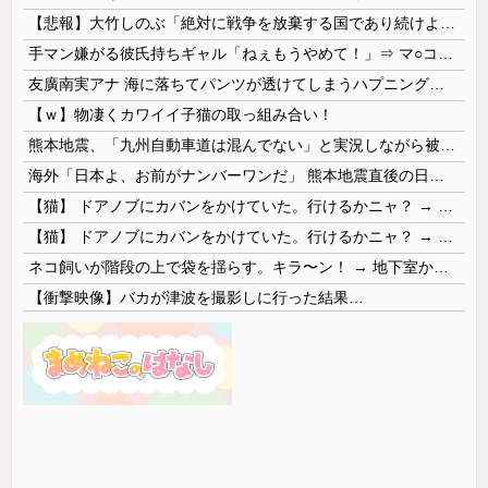
【悲報】大竹しのぶ「絶対に戦争を放棄する国であり続けよう」 平和への思いをつづる 広島に原爆が投下されてから81年
手マン嫌がる彼氏持ちギャル「ねぇもうやめて！」⇒ マ○コは正直だった結果…
友廣南実アナ 海に落ちてパンツが透けてしまうハプニング！！【GIF動画あり】
【ｗ】物凄くカワイイ子猫の取っ組み合い！
熊本地震、「九州自動車道は混んでない」と実況しながら被災地へ向かう有名アナなどに批判殺到 全国紙記者「最新の状況をいち早く伝えることは報道機関としての責務」「情報を取り上げることには大きな意義がある」
海外「日本よ、お前がナンバーワンだ」 熊本地震直後の日本の対応のスピードに世界が衝撃
【猫】 ドアノブにカバンをかけていた。行けるかニャ？ → 猫はこうなります…
【猫】 ドアノブにカバンをかけていた。行けるかニャ？ → 猫はこうなります…
ネコ飼いが階段の上で袋を揺らす。キラ〜ン！ → 地下室からヤツが現れる…
【衝撃映像】バカが津波を撮影しに行った結果…