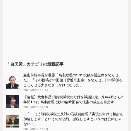
「自民党」カテゴリの最新記事
森山前幹事長が暴露「高市総理のSNS投稿が習主席を怒らせ
た」 「その投稿が中国側（習近平主席）を怒らせ、日中関係を
こじらせる大きなきっかけになった」
2026/08/06 15:14
【速報】飲食料品 消費税減税の方針を閣議決定、来年4月から2
年間1％に 高市総理は秋の臨時国会で法案の成立を目指す
2026/08/05 17:50
（ ´_ゝ`）消費税減税に反対の石破前総理「実現に向けて検討を
加速します、というのが公約。減税しますというのは公約じゃ
ない！」
2026/08/05 14:59