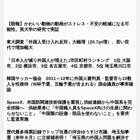
【朗報】かわいい動物の動画がストレス・不安の軽減になる可
能性。英大学の研究で実証
東大調査「外国人受け入れ反対」大幅増（20.7pt増）、若い世
代で増加幅大
「日本人が減り外国人が増えた｣市区町村ランキング 1位 大阪
市、2位 横浜市、3位 名古屋市、4位 京都市、5位 埼玉県川口市
韓国サッカー協会 2011～12年に外国人審判員・監督官ら10数
人を性接待（W杯予選、五輪予選が含まれる）国会議員が事実確
認
SpaceX、米国防関連技術保護を重視し供給連鎖から中国系を完
全排除へ 供給業者に「中国籍人員をSpaceX向けの生産に関わ
らせないこと」「中国製の設備・部品を使わないこと」を要求
し監査実施
歴代最多得票記録でトップ当選の河合ゆうすけ市議、埼玉知事
選（来年８月）に立候補表明！「埼玉県の外国人問題を解決す