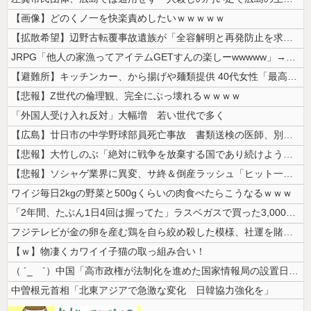
【画像】どのくノ一を快楽責めしたいｗｗｗｗｗ
【拡散希望】辺野古転覆事故遺族が「全容解明と再発防止を求める会」設立 ...
JRPG「他人の家漁ってアイテムGETすんの楽しーwwwww」→欧米で...
【避難所】キッチンカー、から揚げや麺類提供 40代女性「最高、パン中心...
【悲報】Z世代の倫理観、完全にぶっ壊れるｗｗｗｗ
「外国人受け入れ反対」大幅増 若い世代で多く
【広島】廿日市の中学野球部員死亡事故 書類送検の医師、別人のCT画像で...
【悲報】大竹しのぶ「絶対に戦争を放棄する国であり続けよう」 平和への...
【悲報】ソシャゲ業界に異変、サ終＆倒産ラッシュ「ヒット一本で一攫千金」...
ワイジ毎日2kgの野菜と500gくらいの肉食べたらこうなるｗｗｗ
「2年間、たぶん1日4回は握ってた」ラスベガスで買った3,000円のキ...
フジテレビが金の卵を産む鶏を自ら絞め殺した模様、社運を賭けたドル箱コン...
【ｗ】物凄くカワイイ子猫の取っ組み合い！
（ ´_ゝ`）中国「高市政権が法制化を進めた国家情報局の設置日が7月3...
中曽根元首相「北東アジアで急激な変化 日韓協力強化を」