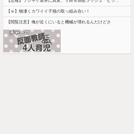
【悲報】ソシャゲ業界に異変、サ終＆倒産ラッシュ「ヒット一本で一攫千金」は過去の話に
【ｗ】物凄くカワイイ子猫の取っ組み合い！
【閲覧注意】俺が近くにいると機械が壊れるんだけどさ