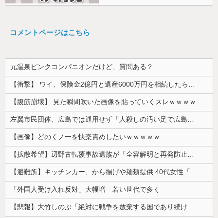
コメントページはこちら
元温泉ピンクコンパニオンだけど、質問ある？
【衝撃】 ワイ、保険金2億円と遺産6000万円を相続したら「こう」なった・・・
【腹筋崩壊】 見た瞬間吹いた画像を貼っていくスレｗｗｗｗ
左翼市民団体、広島では通用せず「人殺しの汚い足で広島の土を踏むな！」→広島県民「お前らの方が汚いんじゃ！」「ワシらが広島県民じゃ」
【画像】どのくノ一を快楽責めしたいｗｗｗｗｗ
【拡散希望】辺野古転覆事故遺族が「全容解明と再発防止を求める会」設立 継続的に活動するためと説明、クラファン立ち上げも準備
【避難所】キッチンカー、から揚げや麺類提供 40代女性「最高、パン中心の生活には飽き飽きしていて、野菜不足も感じていた」→時事通信タイトル「パン...
「外国人受け入れ反対」大幅増 若い世代で多く
【悲報】大竹しのぶ「絶対に戦争を放棄する国であり続けよう」 平和への思いをつづる 広島に原爆が投下されてから81年