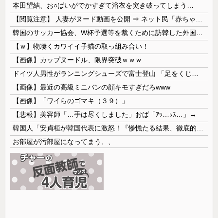
本田望結、お○ぱいがでかすぎて浴衣を突き破ってしまう…
【閲覧注意】 人妻がヌード動画を公開 ⇒ ネット民「赤ちゃんに絶対に母乳を上げないで！」（衝撃動画）
韓国のサッカー協会、W杯予選等を裁くために訪韓した外国人審判を「性接待」していた……大して強くもないチームが潤沢な予算を持ってりゃそうなるわな
【ｗ】物凄くカワイイ子猫の取っ組み合い！
【画像】カップヌードル、限界突破ｗｗｗ
ドイツ人男性がランニングシューズで富士登山 「足をくじいて動けない」
【画像】最近の高級ミニバンの顔キモすぎだろwww
【画像】「ワイらのゴマキ（３９）」
【悲報】美容師「…手は尽くしました」おば「ｱｯ…ｯｽ…」→
韓国人「安貞桓が韓国代表に激怒！『惨憺たる結果、徹底的な刷新が必要だ』と監督や協会を痛烈批判」
お部屋が汚部屋になってまう、、