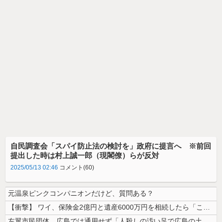
自民調査会「スパイ防止法の検討を」政府に提言へ ※前回
提出した時は村上誠一郎（現閣僚）らが反対
2025/05/13 02:46
コメント(60)
元温泉ピンクコンパニオンだけど、質問ある？
【衝撃】 ワイ、保険金2億円と遺産6000万円を相続したら「こう」なっ...
左翼市民団体、広島では通用せず「人殺しの汚い足で広島の土を踏むな！」→...