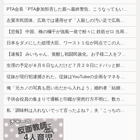
PTA会長「PTA参加拒否した親へ最終警告。こうなってもいい？」
左翼市民団体、広島では通用せず「人殺しの汚い足で広島の土を踏むな！」→広島県民「お前らの方が汚いんじゃ！」「ワシらが広島県民じゃ」
【悲報】 中国、橋の欄干が強風一発で粉々に 鉄筋ゼロ 当局「接着剤でくっつけただけ」「正常で、品質問題はない」
日本をダメにした総理大臣、ワースト１位が同点でこの人ｗｗｗｗｗｗ
【速報】 みいちゃん、覚醒し戦闘民族化。お子様二人をフルボッコにしてしまう
生理の予定が８月６日なんだけど７月２９日にドバッと鮮血でたから生理かな？って思ったのよね
従妹が現行犯逮捕された。従妹はYouTubeの企画をマネをして「別れさせごっこ」をしており...
俺「元カノの写真も思い出だから入れよう」婚約者「結婚やめる！」→結婚式で使うアルバム選びで大失敗して...
子供会役員の集まりで通帳と印鑑が突然行方不明に。数カ月後、誰も予想しなかった事態が…
私「調味料は入れないでって言ったよね？」夫「こっちの方がおいしいから」→何度頼んでも勝手に味を変えられて…