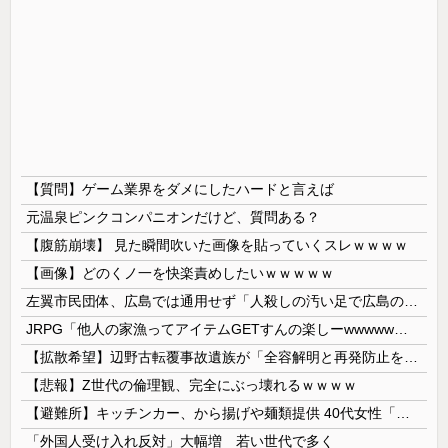
【質問】ゲーム業界をダメにしたハードと言えば
元温泉ピンクコンパニオンだけど、質問ある？
【腹筋崩壊】 見た瞬間吹いた画像を貼っていくスレｗｗｗｗ
【画像】どのくノ一を快楽責めしたいｗｗｗｗｗ
左翼市民団体、広島では通用せず「人殺しの汚い足で広島の土を踏むな！」→広島県民「お前らの方が汚いんじゃ！」「ワシらが広島県民じゃ」
JRPG「他人の家漁ってアイテムGETすんの楽しーwwwww」→欧米で馬鹿にされてしまう
【拡散希望】辺野古転覆事故遺族が「全容解明と再発防止を求める会」設立 継続的に活動するためと説明、クラファン立ち上げも準備
【悲報】Z世代の倫理観、完全にぶっ壊れるｗｗｗｗ
【避難所】キッチンカー、から揚げや麺類提供 40代女性「最高、パン中心の生活には飽き飽きしていて、野菜不足も感じていた」→時事通信タイトル「パン...
「外国人受け入れ反対」大幅増 若い世代で多く