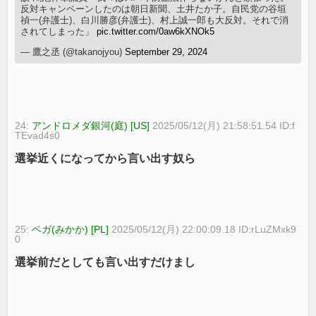
反対キャンペーンしたのは朝日新聞、土井たか子。自民党の谷垣
禎一(弁護士)、白川勝彦(弁護士)、村上誠一郎も大反対。それで消
されてしまった」
pic.twitter.com/0aw6kXNOk5
— 鷹之丞 (@takanojyou)
September 29, 2024
24:
アンドロメダ銀河(庭) [US]
2025/05/12(月) 21:58:51.54 ID:f
TEvad4s0
選挙近くになってから言い出す奴ら
25:
ベガ(みかか) [PL]
2025/05/12(月) 22:00:09.18 ID:rLuZMxk9
0
選挙前だとしても言い出すだけまし