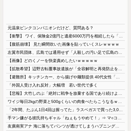
元温泉ピンクコンパニオンだけど、質問ある？
【衝撃】 ワイ、保険金2億円と遺産6000万円を相続したら「こう」なった・・・
【腹筋崩壊】 見た瞬間吹いた画像を貼っていくスレｗｗｗｗ
左翼市民団体、広島では通用せず「人殺しの汚い足で広島の土を踏むな！」→広島県民「お前らの方が汚いんじゃ！」「ワシらが広島県民じゃ」
【画像】どのくノ一を快楽責めしたいｗｗｗｗｗ
【拡散希望】辺野古転覆事故遺族が「全容解明と再発防止を求める会」設立 継続的に活動するためと説明、クラファン立ち上げも準備
【避難所】キッチンカー、から揚げや麺類提供 40代女性「最高、パン中心の生活には飽き飽きしていて、野菜不足も感じていた」→時事通信タイトル「パン...
「外国人受け入れ反対」大幅増 若い世代で多く
【悲報】大竹しのぶ「絶対に戦争を放棄する国であり続けよう」 平和への思いをつづる 広島に原爆が投下されてから81年
ワイジ毎日2kgの野菜と500gくらいの肉食べたらこうなるｗｗｗ
「2年間、たぶん1日4回は握ってた」ラスベガスで買った3,000円のキーホルダーを調べたら
手マン嫌がる彼氏持ちギャル「ねぇもうやめて！」⇒ マ○コは正直だった結果…
友廣南実アナ 海に落ちてパンツが透けてしまうハプニング！！【GIF動画あり】