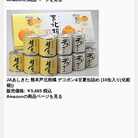
JAあしきた 熊本芦北柑橘 デコポン&甘夏缶詰め (10缶入り(化粧
箱))
販売価格: ￥5,665 税込
Amazonの商品ページを見る