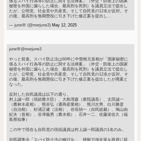
係るスパイ行為等の防止に関する法律案」（外交・防衛上の国家
秘密を外国に漏らした場合、最高刑を死刑）を議員立法で提出し
たが、公明党、社会党や共産党、そして自民党の12名が反対。そ
の後、最高刑を無期懲役に引き下げた修正案を提出し…
— june🌸 (@merjune3)
May 12, 2025
june🌸@merjune3
やっと前進。スパイ防止法は60年に中曽根元首相が「国家秘密に
係るスパイ行為等の防止に関する法律案」（外交・防衛上の国家
秘密を外国に漏らした場合、最高刑を死刑）を議員立法で提出し
たが、公明党、社会党や共産党、そして自民党の12名が反対。そ
の後、最高刑を無期懲役に引き下げた修正案を提出したが廃案と
なった。
反対した自民議員は以下の通り。
村上誠一郎（現総務大臣）、大島理森（衆院議長）、太田誠一
（農林水産相）、熊谷弘（通商産業相）、熊川次男、白川勝彦
（自治相）、杉浦正健（法相）、谷垣禎一（自民総裁）、鳩山由
紀夫（首相）、谷津義男（農水相）、石井一二、佐藤栄佐久（福
島県知事）
この中で現在も自民党の現役議員は村上誠一郎議員の1名のみ。
自民調査会「スパイ防止法の検討を」 情報力強化策を政府に提