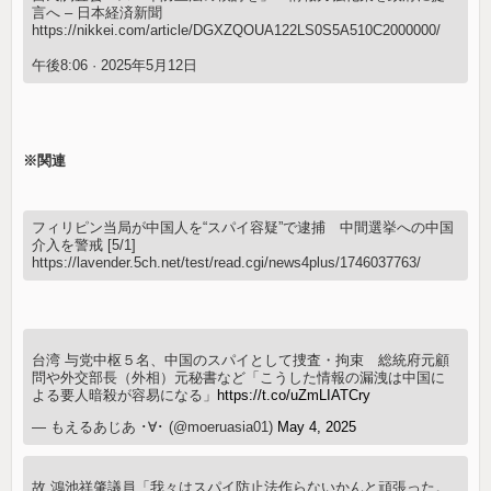
言へ – 日本経済新聞
https://nikkei.com/article/DGXZQOUA122LS0S5A510C2000000/
午後8:06 · 2025年5月12日
※関連
フィリピン当局が中国人を“スパイ容疑”で逮捕 中間選挙への中国
介入を警戒 [5/1]
https://lavender.5ch.net/test/read.cgi/news4plus/1746037763/
台湾 与党中枢５名、中国のスパイとして捜査・拘束 総統府元顧
問や外交部長（外相）元秘書など「こうした情報の漏洩は中国に
よる要人暗殺が容易になる」
https://t.co/uZmLIATCry
— もえるあじあ ･∀･ (@moeruasia01)
May 4, 2025
故 鴻池祥肇議員「我々はスパイ防止法作らないかんと頑張った。