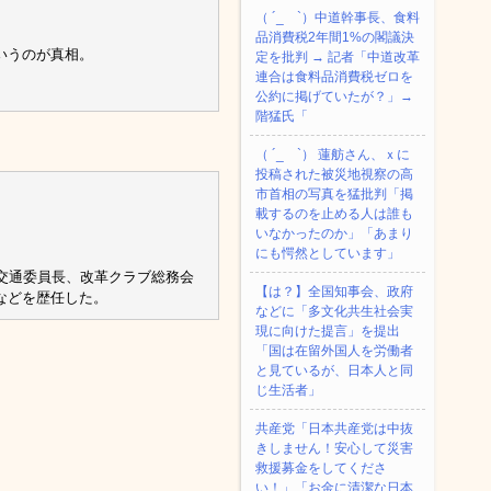
（ ´_ゝ`）中道幹事長、食料
品消費税2年間1%の閣議決
いうのが真相。
定を批判 → 記者「中道改革
連合は食料品消費税ゼロを
公約に掲げていたが？」→
階猛氏「
（ ´_ゝ`） 蓮舫さん、ｘに
投稿された被災地視察の高
市首相の写真を猛批判「掲
載するのを止める人は誰も
いなかったのか」「あまり
にも愕然としています」
交通委員長、改革クラブ総務会
【は？】全国知事会、政府
などを歴任した。
などに「多文化共生社会実
現に向けた提言」を提出
「国は在留外国人を労働者
と見ているが、日本人と同
じ生活者」
共産党「日本共産党は中抜
きしません！安心して災害
救援募金をしてくださ
い！」「お金に清潔な日本