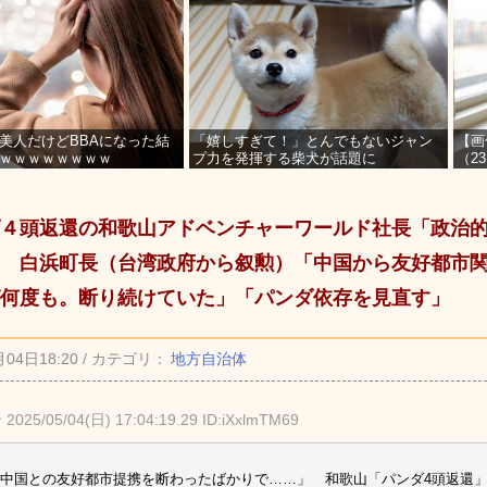
美人だけどBBAになった結
「嬉しすぎて！」とんでもないジャン
【画
ｗｗｗｗｗｗｗｗ
プ力を発揮する柴犬が話題に
（2
を募
４頭返還の和歌山アドベンチャーワールド社長「政治
 白浜町長（台湾政府から叙勲）「中国から友好都市
何度も。断り続けていた」「パンダ依存を見直す」
月04日18:20 / カテゴリ：
地方自治体
★
2025/05/04(日) 17:04:19.29 ID:iXxlmTM69
中国との友好都市提携を断わったばかりで……」 和歌山「パンダ4頭返還」