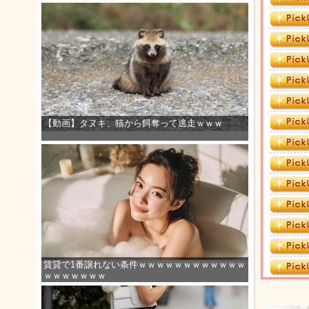
【動画】タヌキ、猫から餌奪って逃走ｗｗｗ
賃貸で1番譲れない条件ｗｗｗｗｗｗｗｗｗｗｗｗ
ｗｗｗｗｗｗｗ