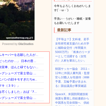
今年もよろしくおねがいしま
す(´・ω・`)
手洗い・うがい・睡眠・栄養
もお願いいたします
最新記事
【平等は？】文科省、若手
女性研究者支援のため大学
Powered by 
GliaStudios
に補助金交付（年間最大
5000万円）「将来のリーダ
ーとして活躍する（女性
Mute
の）人材を輩出したい」
韓国サッカー協会 2011～
12年に外国人審判員・監督
官ら10数人を性接待（W杯
予選、五輪予選が含まれ
る）国会議員が事実確認
SpaceX、米国防関連技術
保護を重視し供給連鎖から
中国系を完全排除へ 供給