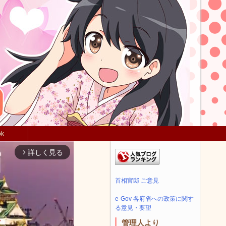
ok
詳しく見る
arrow_forward_ios
首相官邸 ご意見
e-Gov 各府省への政策に関す
る意見・要望
管理人より