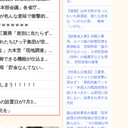
る」
【速報】山本太郎が去った
れいわ新選組、新たな党名
は「いのちの党」 略称
「いのち」
【財務省人事】内閣人事
局、エース級の財務官僚を
異例転出 官邸幹部「協力
的でなかった」※岸田首相
（当時）の秘書官などを歴
任 、岸田首相の後輩
【外国人公務員】三重県、
ぱよくマスコミの総攻撃に
屈せず！「県民対象アンケ
ート『外国人の職員採用を
続けるべきか』は差別に該
当しない」結果を公表する
方針
森山前幹事長が暴露「高市
総理のSNS投稿が習主席を
怒らせた」 「その投稿が中