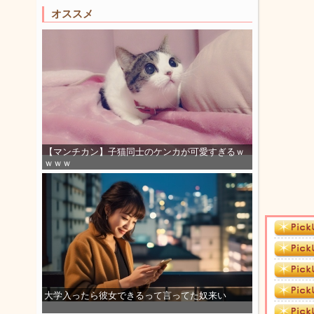
オススメ
【マンチカン】子猫同士のケンカが可愛すぎるｗ
ｗｗｗ
大学入ったら彼女できるって言ってた奴来い