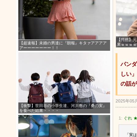
【愕然】元
【超速報】未婚の男達に『朗報』キタァアアアア
果ｗｗｗｗ
アーーーーーーー！！
パンダ
しい」
の話が
2025年05
【衝撃】世田谷の小学生達、河川敷の『桑の実』
を食べた結果・・・・
1:
ぐれ 
「実は