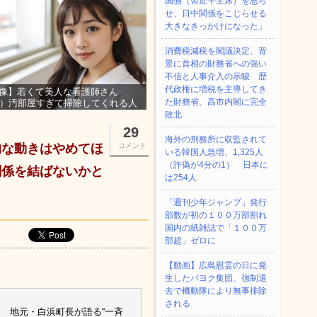
国側（習近平主席）を怒ら
せ、日中関係をこじらせる
大きなきっかけになった」
消費税減税を閣議決定、背
景に首相の財務省への強い
不信と人事介入の示唆 歴
代政権に増税を主導してき
像】若くて美人な看護師さん
た財務省、高市内閣に完全
3）汚部屋すぎて掃除してくれる人
集ｗｗｗ
敗北
29
海外の刑務所に収監されて
的な動きはやめてほ
コメント
いる韓国人急増、1,325人
（詐偽が4分の1） 日本に
関係を結ばないかと
は254人
「週刊少年ジャンプ」発行
部数が初の１００万部割れ
国内の紙雑誌で「１００万
部超」ゼロに
【動画】広島慰霊の日に発
生したパヨク集団、強制退
去で機動隊により無事排除
される
 地元・白浜町長が語る“一斉