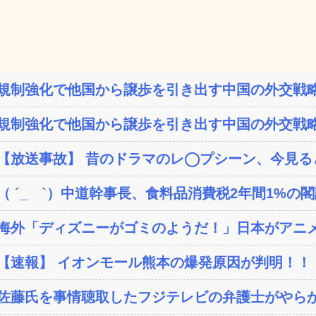
規制強化で他国から譲歩を引き出す中国の外交戦略
規制強化で他国から譲歩を引き出す中国の外交戦略
【放送事故】 昔のドラマのレ◯プシーン、今見る
（ ´_ゝ`）中道幹事長、食料品消費税2年間1%の閣議
海外「ディズニーがゴミのようだ！」日本がアニメ化
【速報】 イオンモール熊本の爆発原因が判明！！
佐藤氏を事情聴取したフジテレビの弁護士がやらか