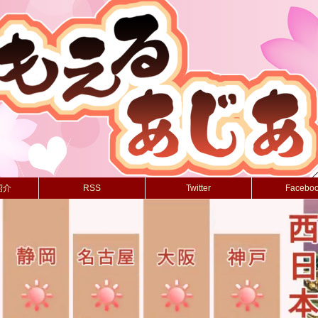
紹介
RSS
Twitter
Facebo