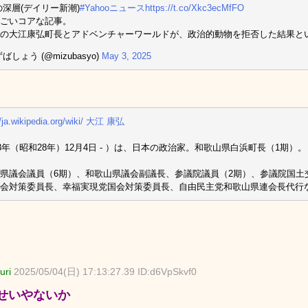
の深層(デイリー新潮)
#Yahooニュース
https://t.co/Xkc3ecMfFO
ごいコアな記事。
の大江康弘町長とアドベンチャーワールドが、政治的動物を拒否した結果と
ばしょう (@mizubasyo)
May 3, 2025
//ja.wikipedia.org/wiki/ 大江 康弘
53年（昭和28年）12月4日 ‐ ）は、日本の政治家。和歌山県白浜町長（1期）。
県議会議員（6期）、和歌山県議会副議長、参議院議員（2期）、参議院国土
会対策委員長、幸福実現党国会対策委員長、自由民主党和歌山県連会長代行
uri
2025/05/04(日) 17:13:27.39 ID:d6VpSkvf0
せいやないか