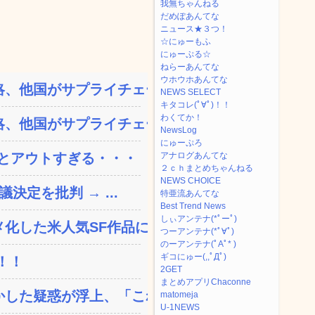
我無ちゃんねる
だめぽあんてな
ニュース★３つ！
☆にゅーもふ
にゅーぷる☆
ねらーあんてな
ウホウホあんてな
、他国がサプライチェーン...
NEWS SELECT
キタコレ(ﾟ∀ﾟ)！！
わくてか！
、他国がサプライチェーン...
NewsLog
にゅーぷろ
とアウトすぎる・・・
アナログあんてな
２ｃｈまとめちゃんねる
NEWS CHOICE
決定を批判 → ...
特亜流あんてな
Best Trend News
しぃアンテナ(*ﾟーﾟ)
した米人気SF作品に絶...
つーアンテナ(*ﾟ∀ﾟ)
のーアンテナ(ﾟAﾟ* )
ギコにゅー(,,ﾟДﾟ)
！！
2GET
まとめアプリChaconne
した疑惑が浮上、「これが...
matomeja
U-1NEWS