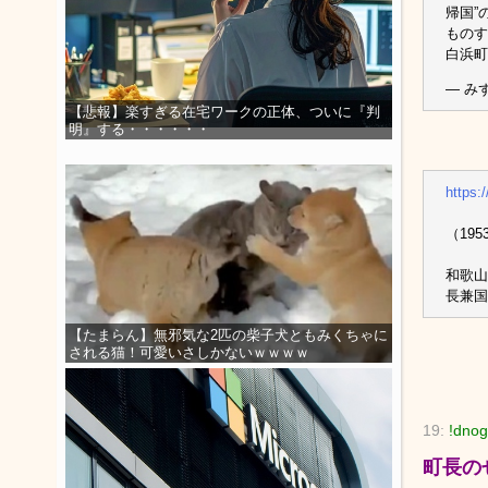
帰国”
ものす
白浜町
— みず
【悲報】楽すぎる在宅ワークの正体、ついに『判
明』する・・・・・・
https:
（19
和歌山
長兼国
【たまらん】無邪気な2匹の柴子犬ともみくちゃに
される猫！可愛いさしかないｗｗｗｗ
19:
!dnog
町長の