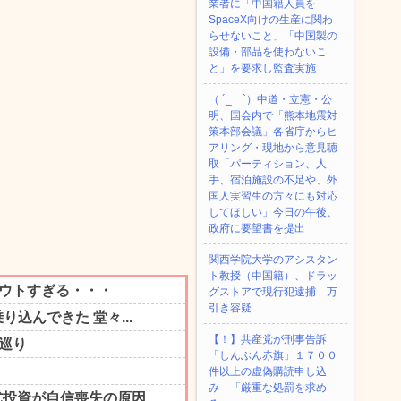
業者に「中国籍人員を
SpaceX向けの生産に関わ
らせないこと」「中国製の
設備・部品を使わないこ
と」を要求し監査実施
（ ´_ゝ`）中道・立憲・公
明、国会内で「熊本地震対
策本部会議」各省庁からヒ
アリング・現地から意見聴
取「パーティション、人
手、宿泊施設の不足や、外
国人実習生の方々にも対応
してほしい」今日の午後、
政府に要望書を提出
関西学院大学のアシスタン
ト教授（中国籍）、ドラッ
グストアで現行犯逮捕 万
引き容疑
【！】共産党が刑事告訴
「しんぶん赤旗」１７００
件以上の虚偽購読申し込
み 「厳重な処罰を求め