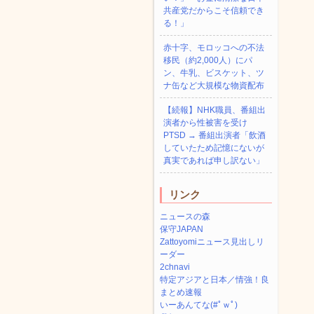
共産党だからこそ信頼でき
る！」
赤十字、モロッコへの不法
移民（約2,000人）にパ
ン、牛乳、ビスケット、ツ
ナ缶など大規模な物資配布
【続報】NHK職員、番組出
演者から性被害を受け
PTSD → 番組出演者「飲酒
していたため記憶にないが
真実であれば申し訳ない」
リンク
ニュースの森
保守JAPAN
Zattoyomiニュース見出しリ
ーダー
2chnavi
特定アジアと日本／情強！良
まとめ速報
いーあんてな(#ﾟｗﾟ)