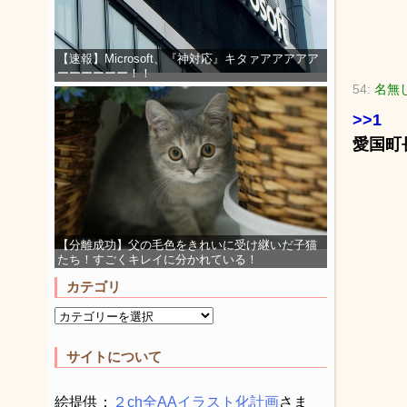
【速報】Microsoft、『神対応』キタァアアアアア
ーーーーーー！！
54:
名無
>>1
愛国町
【分離成功】父の毛色をきれいに受け継いだ子猫
たち！すごくキレイに分かれている！
カテゴリ
サイトについて
絵提供：
２ch全AAイラスト化計画
さま