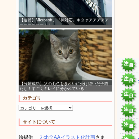
【速報】Microsoft、『神対応』キタァアアアアア
ーーーーーー！！
【分離成功】父の毛色をきれいに受け継いだ子猫
たち！すごくキレイに分かれている！
カテゴリ
サイトについて
絵提供：
２ch全AAイラスト化計画
さま