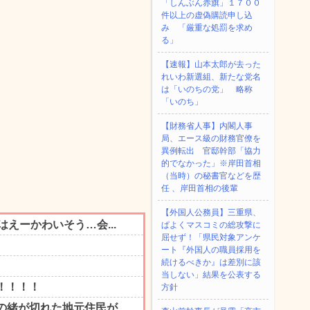
「しんぶん赤旗」１７００
件以上の虚偽購読申し込
み 「厳重な処罰を求め
る」
【速報】山本太郎が去った
れいわ新選組、新たな党名
は「いのちの党」 略称
「いのち」
【財務省人事】内閣人事
局、エース級の財務官僚を
異例転出 官邸幹部「協力
的でなかった」※岸田首相
（当時）の秘書官などを歴
任 、岸田首相の後輩
【外国人公務員】三重県、
ぱよくマスコミの総攻撃に
屈せず！「県民対象アンケ
ート『外国人の職員採用を
続けるべきか』は差別に該
当しない」結果を公表する
方針