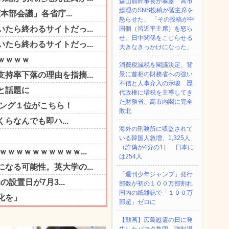
森山前幹事長が暴露「高市
総理のSNS投稿が習主席を
怒らせた」 「その投稿が中
国側（習近平主席）を怒ら
せ、日中関係をこじらせる
大きなきっかけになった」
消費税減税を閣議決定、背
景に首相の財務省への強い
不信と人事介入の示唆 歴
代政権に増税を主導してき
た財務省、高市内閣に完全
敗北
海外の刑務所に収監されて
いる韓国人急増、1,325人
（詐偽が4分の1） 日本に
は254人
「週刊少年ジャンプ」発行
部数が初の１００万部割れ
国内の紙雑誌で「１００万
部超」ゼロに
【動画】広島慰霊の日に発