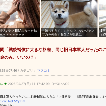
美人だけどBBAになった結
「嬉しすぎて！」とんでもないジャン
【画
ｗｗｗｗｗｗｗｗ
プ力を発揮する柴犬が話題に
（2
を募
聞「戦後補償に大きな格差、同じ旧日本軍人だったの
金のみ、いいの？」
月28日07:46 / カテゴリ：
マスコミ
ん ★
2025/04/27(日) 11:17:42.99 ID:Y3lIe/vC9
日本軍人だったのに…戦後補償に大きな「内外格差」 朝鮮半島出身者には
//t.co/U2qC5YyiBm
聞デジタル