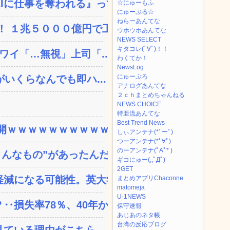
に仕事を奪われる』って...
☆にゅーもふ
にゅーぷる☆
ねらーあんてな
 １兆５０００億円で工...
ウホウホあんてな
NEWS SELECT
キタコレ(ﾟ∀ﾟ)！！
ワイ「…無視」上司「...
わくてか！
NewsLog
にゅーぷろ
いくらなんでも即ハ...
アナログあんてな
２ｃｈまとめちゃんねる
NEWS CHOICE
特亜流あんてな
Best Trend News
ｗｗｗｗｗｗｗｗｗｗｗ...
しぃアンテナ(*ﾟーﾟ)
つーアンテナ(*ﾟ∀ﾟ)
のーアンテナ(ﾟAﾟ* )
なもの”があったんだ...
ギコにゅー(,,ﾟДﾟ)
2GET
減になる可能性。英大学の...
まとめアプリChaconne
matomeja
U-1NEWS
失率78％、40年か...
保守速報
あじあのネタ帳
台湾の反応ブログ
ている理由がこちら…」→...