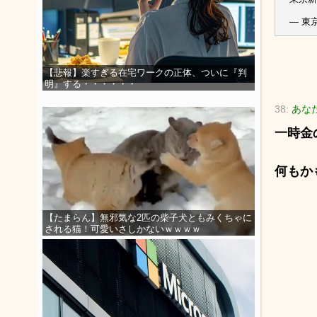
— 東京
【悲報】楽すぎる在宅ワークの正体、ついに『判
明』する・・・・・・
38:
あな
一時金
何もか
【たまらん】無邪気な2匹の柴子犬ともみくちゃに
される猫！可愛いさしかないｗｗｗｗ