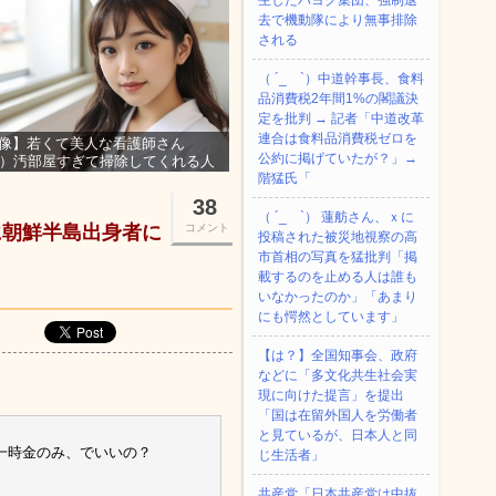
生したパヨク集団、強制退
去で機動隊により無事排除
される
（ ´_ゝ`）中道幹事長、食料
品消費税2年間1%の閣議決
定を批判 → 記者「中道改革
連合は食料品消費税ゼロを
像】若くて美人な看護師さん
公約に掲げていたが？」→
3）汚部屋すぎて掃除してくれる人
集ｗｗｗ
階猛氏「
38
（ ´_ゝ`） 蓮舫さん、ｘに
に朝鮮半島出身者に
コメント
投稿された被災地視察の高
市首相の写真を猛批判「掲
載するのを止める人は誰も
いなかったのか」「あまり
にも愕然としています」
【は？】全国知事会、政府
などに「多文化共生社会実
現に向けた提言」を提出
「国は在留外国人を労働者
と見ているが、日本人と同
一時金のみ、でいいの？
じ生活者」
共産党「日本共産党は中抜