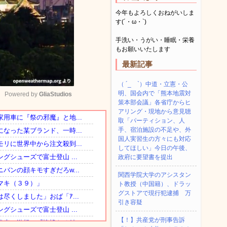
今年もよろしくおねがいしま
す(´・ω・`)
手洗い・うがい・睡眠・栄養
もお願いいたします
最新記事
（ ´_ゝ`）中道・立憲・公
明、国会内で「熊本地震対
Powered by 
GliaStudios
策本部会議」各省庁からヒ
アリング・現地から意見聴
取「パーティション、人
Mute
手、宿泊施設の不足や、外
国人実習生の方々にも対応
してほしい」今日の午後、
政府に要望書を提出
関西学院大学のアシスタン
ト教授（中国籍）、ドラッ
グストアで現行犯逮捕 万
引き容疑
【！】共産党が刑事告訴