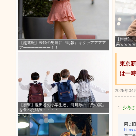
【愕然】元
【超速報】未婚の男達に『朗報』キタァアアアア
果ｗｗｗｗ
アーーーーーーー！！
東京新
は一時
2025年04
【衝撃】世田谷の小学生達、河川敷の『桑の実』
1:
少考さ
を食べた結果・・・・
同じ旧
https:
東京新