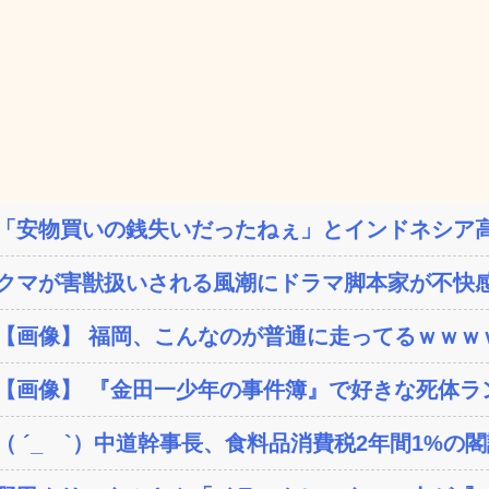
「安物買いの銭失いだったねぇ」とインドネシア高
クマが害獣扱いされる風潮にドラマ脚本家が不快感
【画像】 福岡、こんなのが普通に走ってるｗｗｗｗ
【画像】 『金田一少年の事件簿』で好きな死体ラ
（ ´_ゝ`）中道幹事長、食料品消費税2年間1%の閣議