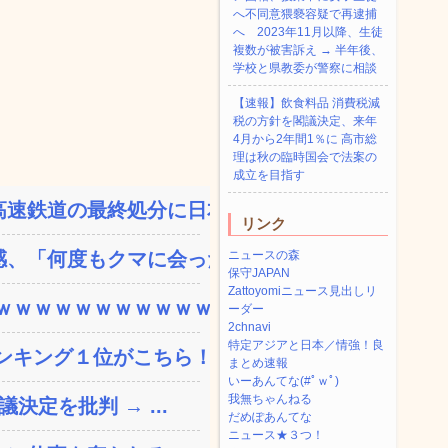
へ不同意猥褻容疑で再逮捕
へ 2023年11月以降、生徒
複数が被害訴え → 半年後、
学校と県教委が警察に相談
【速報】飲食料品 消費税減
税の方針を閣議決定、来年
4月から2年間1％に 高市総
理は秋の臨時国会で法案の
成立を目指す
速鉄道の最終処分に日本側...
リンク
、「何度もクマに会ったこ...
ニュースの森
保守JAPAN
Zattoyomiニュース見出しリ
ｗｗｗｗｗｗｗｗｗｗｗ...
ーダー
2chnavi
特定アジアと日本／情強！良
ンキング１位がこちら！
まとめ速報
いーあんてな(#ﾟｗﾟ)
我無ちゃんねる
決定を批判 → ...
だめぽあんてな
ニュース★３つ！