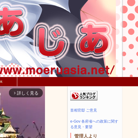
ok
詳しく見る
arrow_forward_ios
首相官邸 ご意見
e-Gov 各府省への政策に関す
る意見・要望
管理人より