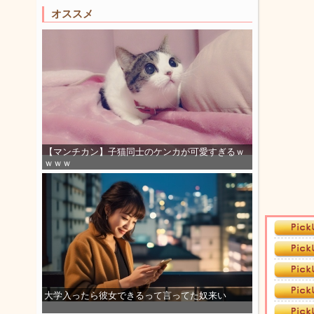
オススメ
【マンチカン】子猫同士のケンカが可愛すぎるｗ
ｗｗｗ
大学入ったら彼女できるって言ってた奴来い