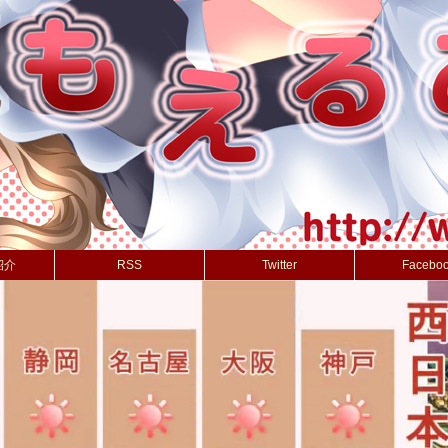
紹介
RSS
Twitter
Facebo