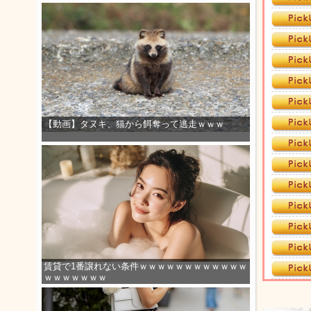
【動画】タヌキ、猫から餌奪って逃走ｗｗｗ
賃貸で1番譲れない条件ｗｗｗｗｗｗｗｗｗｗｗｗ
ｗｗｗｗｗｗｗ