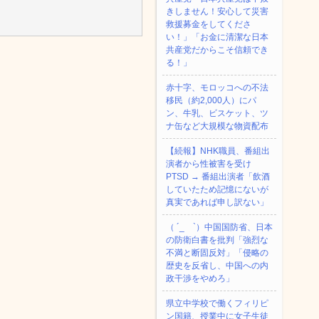
きしません！安心して災害
救援募金をしてくださ
い！」「お金に清潔な日本
共産党だからこそ信頼でき
る！」
赤十字、モロッコへの不法
移民（約2,000人）にパ
ン、牛乳、ビスケット、ツ
ナ缶など大規模な物資配布
【続報】NHK職員、番組出
演者から性被害を受け
PTSD → 番組出演者「飲酒
していたため記憶にないが
真実であれば申し訳ない」
（ ´_ゝ`）中国国防省、日本
の防衛白書を批判「強烈な
不満と断固反対」「侵略の
歴史を反省し、中国への内
政干渉をやめろ」
県立中学校で働くフィリピ
ン国籍、授業中に女子生徒