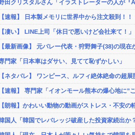
野田クリスタルさん「イラストレーターの人が『AI
【速報】 日本製メモリに世界中から注文殺到！！！
【凄い】 LINE上司「休日で悪いけど会社来て！」
【最新画像】 元バレー代表・狩野舞子(38)の現在が
専門家「日本車はダサい、見てて恥ずかしい」
【ネタバレ】 ワンピース、ルフィ絶体絶命の超展開
【速報】 専門家「イオンモール熊本の爆心地に”こん
【朗報】かわいい動物の動画がストレス・不安の軽
韓国人「韓国でレバレッジ破産した投資家続出か？‥損
韓国人「現在、日本人が苦々しい気持ちで韓国を見