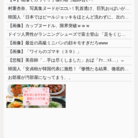
村重杏奈、写真集ヌードがエ□い！乳首透け、巨乳お○ぱいが最高過ぎる！
韓国人「日本ではビールジョッキをほとんど洗わずに、次の客に出すんだ！ これが証拠の映像だ!!」……あー、なるほどですねー。韓国には「アレ」がないんだ？
【画像】カップヌードル、限界突破ｗｗｗ
ドイツ人男性がランニングシューズで富士登山 「足をくじいて動けない」
【画像】最近の高級ミニバンの顔キモすぎだろwww
【画像】「ワイらのゴマキ（３９）」
【悲報】美容師「…手は尽くしました」おば「ｱｯ…ｯｽ…」→
韓国人「安貞桓が韓国代表に激怒！『惨憺たる結果、徹底的な刷新が必要だ』と監督や協会を痛烈批判」
お部屋が汚部屋になってまう、、