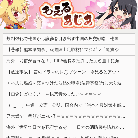
規制強化で他国から譲歩を引き出す中国の外交戦略、他国がサプライチェーン変更で対抗した結果……
【悲報】熊本県知事、報道陣土足取材にマジギレ「遺族や被災者から強い不満でてる！」 → 記者「例えば？」 → 知事、怒り通り越して呆れてしまう ………
海外「お前が言うな！」FIFA会長を批判した元名選手に海外から猛反発！（海外の反応）
【放送事故】 昔のドラマのレ◯プシーン、今見るとアウトすぎる・・・
エネ夫に離婚を突きつけたら私の職場(法律事務所)に乗り込んできた 堂々と「離婚の法律相談です。母の薦めでこちらに参りました」と言っているが、...
【画像】どのくノ一を快楽責めしたいｗｗｗｗｗ
（ ´_ゝ`）中道・立憲・公明、国会内で「熊本地震対策本部会議」各省庁からヒアリング・現地から意見聴取「パーティション、人手、宿泊施設の不足や、...
乃木坂で一番顔がエ●い子ｗｗｗｗｗｗｗｗｗｗｗｗｗｗｗｗｗｗｗ
海外「世界で日本を死守するぞ！」 日本の消防署を訪れたちびっ子集団が世界をメロメロに