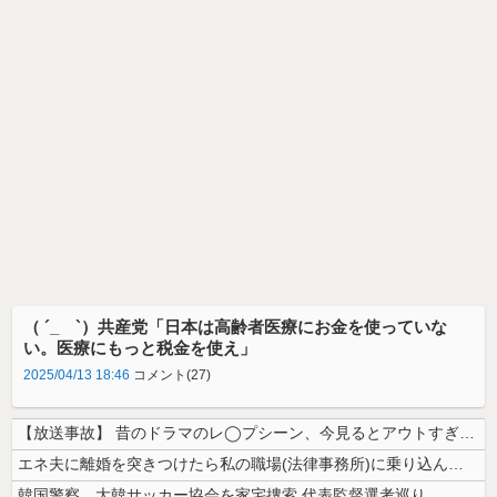
（ ´_ゝ`）共産党「日本は高齢者医療にお金を使っていな
い。医療にもっと税金を使え」
2025/04/13 18:46
コメント(27)
【放送事故】 昔のドラマのレ◯プシーン、今見るとアウトすぎる・・・
エネ夫に離婚を突きつけたら私の職場(法律事務所)に乗り込んできた 堂々...
韓国警察、大韓サッカー協会を家宅捜索 代表監督選考巡り