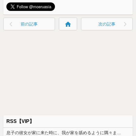
home
前の記事
次の記事
RSS【VIP】
息子の彼女が家に来た時に、我が家を舐めるように隅々まで見た。その次の瞬間、女がとんでもない一言