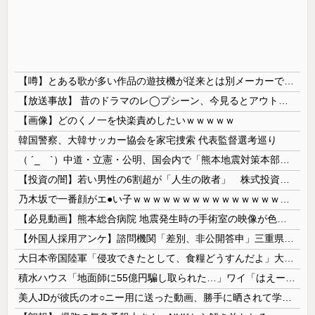
【噂】とある歌が多い作品の遊技機が従来とは別メーカーで開発中！？
【放送事故】 昔のドラマのレ◯プシーン、今見るとアウトすぎる・・・
【画像】どのくノ一を快楽責めしたいｗｗｗｗｗ
韓国警察、大韓サッカー協会を家宅捜索 代表監督選考巡り
（ ´_ゝ`）中道・立憲・公明、国会内で「熊本地震対策本部会議」各省庁からヒアリング・現地から意見聴取「パーティション、人手、宿泊施設の不足や、...
【投資の闇】若い男性の6割超が「人生の敗者」 株式投資が自信喪失の原因に
乃木坂で一番顔がエ●い子ｗｗｗｗｗｗｗｗｗｗｗｗｗｗｗｗｗｗｗ
【必見動画】熊本総合病院 地震発生時の手術室の映像が色んな意味で衝撃的だと話題に
【外国人採用アンケ】諮問機関「差別、非公開答申」三重県「差別に当たらず、公表する方針を決定した」
大日本帝国陸軍「侵攻できたとして、食糧どうすんだよ」大本営「現地調達」陸軍「え？」
積水ハウス「地面師に55億円騙し取られた…」ワイ「はえーかわいそう…会社滅茶苦茶やろなぁ」
美人JDが彼氏のオ○ニー用に送った動画、勝手に晒されて学校中の”共有オカズ” にされる