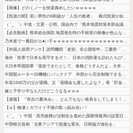
【画像】どのくノ一を快楽責めしたいｗｗｗｗｗ
【投資の闇】若い男性の6割超が「人生の敗者」 株式投資が自信喪失の原因...
（ ´_ゝ`）中道・立憲・公明、国会内で「熊本地震対策本部会議」各省庁...
【必見動画】熊本総合病院 地震発生時の手術室の映像が色んな意味で衝撃的...
乃木坂で一番顔がエ●い子ｗｗｗｗｗｗｗｗｗｗｗｗｗｗｗｗｗｗｗ
【外国人採用アンケ】諮問機関「差別、非公開答申」三重県「差別に当たらず...
海外「世界で日本を死守するぞ！」 日本の消防署を訪れたちびっ子集団が世...
大日本帝国陸軍「侵攻できたとして、食糧どうすんだよ」大本営「現地調達」...
中国製ルーター20機種にバックドア 外部から完全制御できる機能が仕込ま...
年収1500万の父が退職。父「退職金も渡したよな？」母「貯金なんてない...
嫁と子作り中なんだけどこうなるｗｗｗ
【速報】 『有吉の夏休み』、とんでもない発表をしてしまう！！！！！
【ｗ】物凄くカワイイ子猫の取っ組み合い！
（ ´_ゝ`）中国「高市政権が法制化を進めた国家情報局の設置日が7月3...
中曽根元首相「北東アジアで急激な変化 日韓協力強化を」