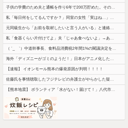
子供の学費のため夫と通帳を作り6年で200万貯めた。その会話を夫はコロっと忘れ、ある日積立通帳を発見した
私「毎日何をしてるんですか？」同室の女性「実はね…」→カーテン越しに聞こえていた声の正体が意外すぎて…
元同級生から「お前を取材したいと言う人がいる」と連絡があった。指定されたファミレスへ向かうと予想外の人物が待っていて…
私「食器くらい片付けてよ」夫「じゃあ食べないよ」→あまりにも子どもじみた言い分に、私が取った行動は…
（ ´_ゝ`）中道幹事長、食料品消費税2年間1%の閣議決定を批判 → 記者「中道改革連合は食料品消費税ゼロを公約に掲げていたが？」→ 階猛氏「
海外「ディズニーがゴミのようだ！」日本がアニメ化した米人気SF作品に絶賛の声が殺到中
【速報】 イオンモール熊本の爆発原因が判明！！！！
佐藤氏を事情聴取したフジテレビの弁護士がやらかした疑惑が浮上、「これが事実なら全部が怪しすぎるぞ」と前科に衝撃を受ける人が続出
【熊本地震】 ボランティア「水がない！届けて！」八代市市長「自分で取りに行って」