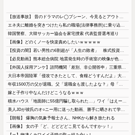
【放送事故】 昔のドラマのレ◯プシーン、今見るとアウトすぎる・・・
エネ夫に離婚を突きつけたら私の職場(法律事務所)に乗り込んできた 堂々と「離婚の法律相談です。母の薦めでこちらに参りました」と言っているが、...
韓国警察、大韓サッカー協会を家宅捜索 代表監督選考巡り
【画像】どのくノ一を快楽責めしたいｗｗｗｗｗ
【投資の闇】若い男性の6割超が「人生の敗者」 株式投資が自信喪失の原因に
【必見動画】熊本総合病院 地震発生時の手術室の映像が色んな意味で衝撃的だと話題に
【外国人採用アンケ】諮問機関「差別、非公開答申」三重県「差別に当たらず、公表する方針を決定した」
大日本帝国陸軍「侵攻できたとして、食糧どうすんだよ」大本営「現地調達」陸軍「え？」
年収1500万の父が退職。父「退職金も渡したよな？」母「貯金なんてないよー」父「全部なくなったの！？」→予想外の返事に家族騒然となり…
嫁と子作り中なんだけどこうなるｗｗｗ
積水ハウス「地面師に55億円騙し取られた…」ワイ「はえーかわいそう…会社滅茶苦茶やろなぁ」
美人JDが彼氏のオ○ニー用に送った動画、勝手に晒されて学校中の”共有オカズ” にされる
【朗報】 爆胸の気象予報士さん、NHKから解き放たれる
【画像】 女の子「ど、どどどどこ見てるんですかッ！」
【ｗ】物凄くカワイイ子猫の取っ組み合い！