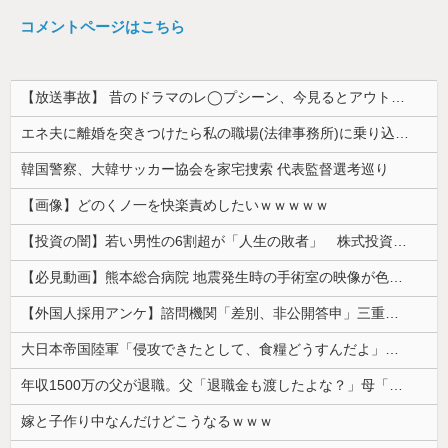
コメントページはこちら
【放送事故】 昔のドラマのレ◯プシーン、今見るとアウトすぎる・・・
エネ夫に離婚を突きつけたら私の職場(法律事務所)に乗り込んできた 堂々と「離婚の法律相談です。母の薦めでこちらに参りました」と言っているが、...
韓国警察、大韓サッカー協会を家宅捜索 代表監督選考巡り
【画像】どのくノ一を快楽責めしたいｗｗｗｗｗ
【投資の闇】若い男性の6割超が「人生の敗者」 株式投資が自信喪失の原因に
【必見動画】熊本総合病院 地震発生時の手術室の映像が色んな意味で衝撃的だと話題に
【外国人採用アンケ】諮問機関「差別、非公開答申」三重県「差別に当たらず、公表する方針を決定した」
大日本帝国陸軍「侵攻できたとして、食糧どうすんだよ」大本営「現地調達」陸軍「え？」
年収1500万の父が退職。父「退職金も渡したよな？」母「貯金なんてないよー」父「全部なくなったの！？」→予想外の返事に家族騒然となり…
嫁と子作り中なんだけどこうなるｗｗｗ