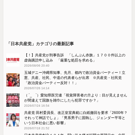
「日本共産党」カテゴリの最新記事
【！】共産党が刑事告訴 「しんぶん赤旗」１７００件以上の
虚偽購読申し込み 「厳重な処罰を求める」
2026/08/06 20:40
玉城デニー沖縄県知事、先月、都内で政治資金パーティー！立
憲、共産、社民、中道の代表者らが出席 ※共産党・社民党
「政治資金パーティー反対！！」
2026/07/26 14:14
（ ´_ゝ`）愛知県医労連「視覚障害者の方より：目が見えません
が間違えて国旗を雑巾にしたら犯罪ですか？」
2026/07/24 16:54
共産党 田村委員長、改正皇室典範に白紙撤回を要求「2600年？
それって神話でしょ」「男系男子に固執し、ジェンダー平等と
いう日本社会に悪い影響」
2026/07/18 21:52