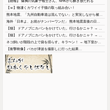
【朗報】 爆胸の気象予報士さん、NHKから解き放たれる
【ｗ】物凄くカワイイ子猫の取っ組み合い！
熊本地震、「九州自動車道は混んでない」と実況しながら被災地へ向かう有名アナなどに批判殺到 全国紙記者「最新の状況をいち早く伝えることは報道機関としての責務」「情報を取り上げることには大きな意義がある」
海外「日本よ、お前がナンバーワンだ」 熊本地震直後の日本の対応のスピードに世界が衝撃
【猫】 ドアノブにカバンをかけていた。行けるかニャ？ → 猫はこうなります…
【猫】 ドアノブにカバンをかけていた。行けるかニャ？ → 猫はこうなります…
ネコ飼いが階段の上で袋を揺らす。キラ〜ン！ → 地下室からヤツが現れる…
【衝撃映像】バカが津波を撮影しに行った結果…