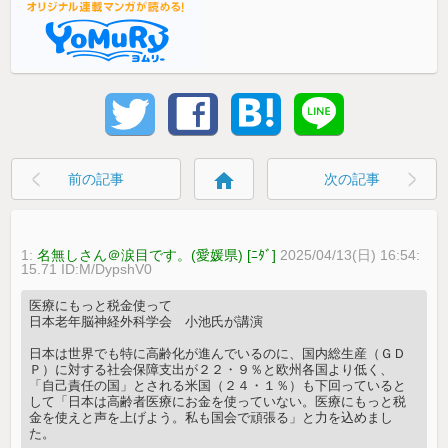
home
前の記事
次の記事
1:
名無しさん＠涙目です。(愛媛県) [ﾆﾀﾞ]
2025/04/13(日) 16:54:
15.71 ID:M/DypshV0
医療にもっと税金使って
日本老年脳神経外科学会 小池氏が講演
日本は世界でも特に高齢化が進んでいるのに、国内総生産（ＧＤ
Ｐ）に対する社会保障支出が２２・９％と欧州各国より低く、
「自己責任の国」とされる米国（２４・１％）も下回っていると
して「日本は高齢者医療にお金を使っていない。医療にもっと税
金を使えと声を上げよう。私も国会で頑張る」と力を込めまし
た。