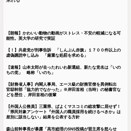
呆れる
【朗報】かわいい動物の動画がストレス・不安の軽減になる可
能性。英大学の研究で実証
【！】共産党が刑事告訴 「しんぶん赤旗」１７００件以上の
虚偽購読申し込み 「厳重な処罰を求める」
【速報】山本太郎が去ったれいわ新選組、新たな党名は「いの
ちの党」 略称「いのち」
【財務省人事】内閣人事局、エース級の財務官僚を異例転出
官邸幹部「協力的でなかった」※岸田首相（当時）の秘書官な
どを歴任 、岸田首相の後輩
【外国人公務員】三重県、ぱよくマスコミの総攻撃に屈せず！
「県民対象アンケート『外国人の職員採用を続けるべきか』は
差別に該当しない」結果を公表する方針
森山前幹事長が暴露「高市総理のSNS投稿が習主席を怒らせ