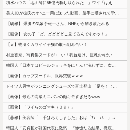
積水ハウス「地面師に55億円騙し取られた…」ワイ「はえーかわいそう…会社滅茶苦茶やろなぁ」
美人JDが彼氏のオ○ニー用に送った動画、勝手に晒されて学校中の”共有オカズ” にされる
【朗報】 爆胸の気象予報士さん、NHKから解き放たれる
【画像】 女の子「ど、どどどどこ見てるんですかッ！」
【ｗ】物凄くカワイイ子猫の取っ組み合い！
村重杏奈、写真集ヌードがエ□い！乳首透け、巨乳お○ぱいが最高過ぎる！
韓国人「日本ではビールジョッキをほとんど洗わずに、次の客に出すんだ！ これが証拠の映像だ!!」……あー、なるほどですねー。韓国には「アレ」がないんだ？
【画像】カップヌードル、限界突破ｗｗｗ
ドイツ人男性がランニングシューズで富士登山 「足をくじいて動けない」
【画像】最近の高級ミニバンの顔キモすぎだろwww
【画像】「ワイらのゴマキ（３９）」
【悲報】美容師「…手は尽くしました」おば「ｱｯ…ｯｽ…」→
韓国人「安貞桓が韓国代表に激怒！『惨憺たる結果、徹底的な刷新が必要だ』と監督や協会を痛烈批判」