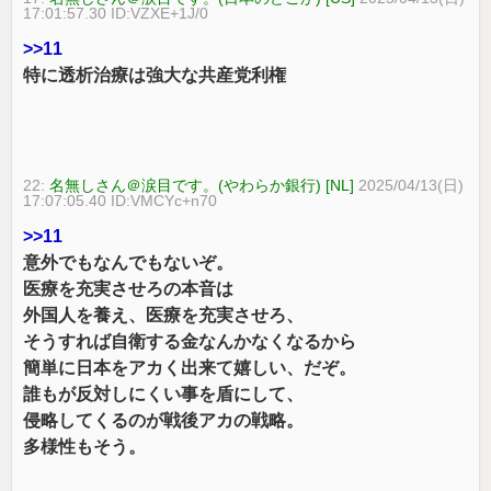
17:01:57.30 ID:VZXE+1J/0
>>11
特に透析治療は強大な共産党利権
22:
名無しさん＠涙目です。(やわらか銀行) [NL]
2025/04/13(日)
17:07:05.40 ID:VMCYc+n70
>>11
意外でもなんでもないぞ。
医療を充実させろの本音は
外国人を養え、医療を充実させろ、
そうすれば自衛する金なんかなくなるから
簡単に日本をアカく出来て嬉しい、だぞ。
誰もが反対しにくい事を盾にして、
侵略してくるのが戦後アカの戦略。
多様性もそう。