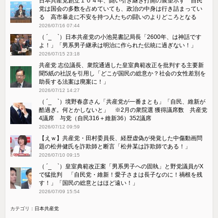
日本共産党創立１０４年、闘い引き継ぎ打開の展望示す 自民
党は国会の多数を占めていても、政治の中身は行き詰まってい
る 高市暴走に不安を持つ人たちの闘いのよりどころとなる
2026/07/16 07:44
（ ´_ゝ`）日本共産党の小池晃書記局長「2600年、は神話です
よ！」「​男系男子継承は明治に作られた伝統に過ぎない！」
2026/07/15 23:18
共産党 志位議長、衆院通過した皇室典範改正を批判する主要新
聞5紙の社説を引用し「どこが国民の総意か？社会の女性差別を
助長する法案は廃案に！」
2026/07/12 14:27
（ ´_ゝ`）境野春彦さん「共産党が一番まとも」「自民、維新が
酷過ぎ。何とかしないと」 ※2月の衆院選 獲得議席数 共産党
4議席 与党（自民316＋維新36）352議席
2026/07/12 09:59
【えｗ】共産党・田村委員長、経歴虚偽が発覚した中傷動画問
題の松井健氏を詐欺師と断言「松井某は詐欺師である！」
2026/07/10 09:15
（ ´_ゝ`）皇室典範改正案「男系男子への固執」と野党議員がX
で猛批判 「自民党・維新！愛子さまは長子なのに！禍根を残
す！」「国民の総意とはほど遠い！」
2026/07/09 15:54
カテゴリ：
日本共産党