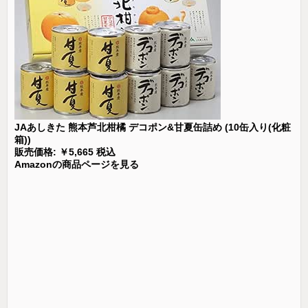
JAあしきた 熊本芦北柑橘 デコポン&甘夏缶詰め (10缶入り(化粧
箱))
販売価格: ￥5,665 税込
Amazonの商品ページを見る