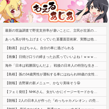
最新の世論調査で野党支持率が凄いことに、立民が左派の嫌う政策に賛同してしまった結果……
あっち系が持ち上げまくっていた某覆面芸術家、実際は他人に迷惑をかけまくりだったと証明されてしまい……
【動画】 おばちゃん、自分の車に逃げられる
【画像】日焼け口リの締まったお尻っていいよね！ｗｗｗｗｗ
海外「日本は戦勝国なんだよ」 戦後の日本人の特別な生き様に各国から称賛の声
【島根】孫の34歳男性が運転する車にはねられ88歳の女性が死亡…民家の敷地内での事故 奥出雲町
【朗報】吉野家の新メニュー、かなり美味そう🤤
【フェミ発狂】NHKさん、女がいかにイージーモードかをわかりやすく放映してしまうｗｗｗ
【朗報】2人の日本人が作った『めっちゃカメレオン』の売り上げ、１４７億円突破