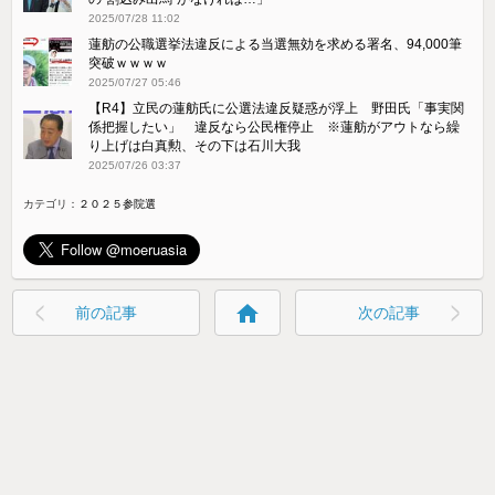
2025/07/28 11:02
蓮舫の公職選挙法違反による当選無効を求める署名、94,000筆
突破ｗｗｗｗ
2025/07/27 05:46
【R4】立民の蓮舫氏に公選法違反疑惑が浮上 野田氏「事実関
係把握したい」 違反なら公民権停止 ※蓮舫がアウトなら繰
り上げは白真勲、その下は石川大我
2025/07/26 03:37
カテゴリ：
２０２５参院選
home
前の記事
次の記事