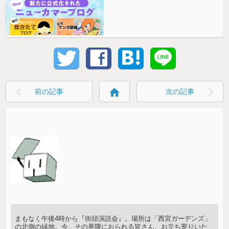
home
前の記事
次の記事
まもなく午後4時から『街頭演説会』。場所は「西宮ガーデンズ」
の北側の緑地。今、その界隈におられる皆さん、お立ち寄りいた