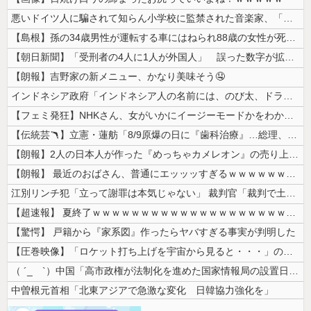
悪いドイツ人に騙されて知らん小学校に監禁された音楽家、「あと2時間で合...
【島根】孫の34歳男性が運転する車にはねられ88歳の女性が死亡…民家の...
【朝日新聞】「受刑者の4人に1人が外国人」 誤った数字が拡散し外国人排...
【朗報】吉野家の新メニュー、かなり美味そう🤤
インドネシア政府「インドネシア人の名前には、のび太、ドラえもん、スネ夫...
【フェミ発狂】NHKさん、女がいかにイージーモードかをわかりやすく放映...
【伝統芸🪃】立憲・蓮舫「8/9原爆の日に『歯科治療』…総理、なぜこの...
【朗報】2人の日本人が作った『めっちゃカメレオン』の売り上げ、１４７億...
【朗報】 最近のおばさん、普通にエッッッすぎるｗｗｗｗｗｗｗｗｗｗ
江別リンチ犯「立って謝罪は本気じゃない」 裁判官「裁判で土下座してない...
【超速報】 夏終了ｗｗｗｗｗｗｗｗｗｗｗｗｗｗｗｗｗｗｗｗｗｗｗｗｗｗ...
【驚愕】 戸籍から『家系図』作ったらヤバすぎる事実が判明した
【圧巻映像】「ロケット打ち上げを宇宙から見ると・・・」の動画が衝撃的
（ ´_ゝ`）中国「高市政権が法制化を進めた国家情報局の設置日が7月3...
中曽根元首相「北東アジアで急激な変化 日韓協力強化を」