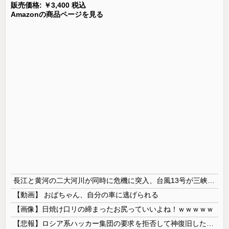
販売価格: ￥3,400 税込
Amazonの商品ページを見る
長江と黄河の二大河川が同時に危機に突入、台風13号が三峡ダムに襲い掛かった結果……
【動画】 おばちゃん、自分の車に逃げられる
【画像】日焼け口リの締まったお尻っていいよね！ｗｗｗｗｗ
【悲報】ロシア系ハッカー集団の要求を拒否して神復旧した大手冷凍ニチレイ、宣言通り全ての盗んだデータが公開される