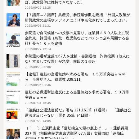
ば、政党要件は維持できなかった」
2025/09/25 12:28
【７議席→３議席】共産党、参院選惨敗を総括 「外国人政策が
新興政党の主張やメディアにより争点化されてしまったせい」
2025/09/03 21:31
参院選で自民候補への投票の見返り、従業員２５０人以上に現
金約束、韓国籍（鳥取・鹿児島などでパチンコ店を展開する会
社社長ら）６人を逮捕
2025/08/27 16:13
参院選の選挙違反で62人を逮捕・書類送検 詐偽投票（他人に
なりすまして投票）が急増、前回の３倍超
2025/08/20 20:06
【速報】蓮舫の当選無効を求める署名、１５万筆突破ｗｗｗ
ｗ ※蓮舫さん、得票数 339,311
2025/08/06 01:36
蓮舫の公職選挙法違反による当選無効を求める署名、１３万筆
突破ｗｗｗｗ
2025/07/31 15:35
「蓮舫は公選法違反だ」署名 121,161筆（1週間） 「蓮舫は公
選法違反じゃない」署名 35筆（4日間）
2025/07/29 14:05
（ ´_ゝ`）立憲民主党「蓮舫擁立で票の底上げ！」→ 蓮舫得票
33万票（前回参院選東京選挙区 67万票）実質敗戦「蓮舫氏
の“割込み出馬”がなければ…」