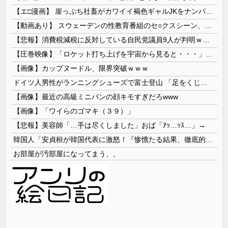
【エ□漫画】 崖っぷち社畜がカワイイ褐色ギャルJKをナンパから助けた結果…！お礼にエ●チなマッサージからの甘々の純愛交尾…！
【動画あり】 スウェーデンの性教育番組のセ○クスシーン、AVの10倍エ□いと話題に
【悲報】消費税減税に反対している自民党議員9人が判明ｗｗｗｗｗｗ
【圧巻映像】「ロケット打ち上げを宇宙から見ると・・・」の動画が衝撃的
【画像】カップヌードル、限界突破ｗｗｗ
ドイツ人男性がランニングシューズで富士登山 「足をくじいて動けない」
【画像】最近の高級ミニバンの顔キモすぎだろwww
【画像】「ワイらのゴマキ（３９）」
【悲報】美容師「…手は尽くしました」おば「ｱｯ…ｯｽ…」→
韓国人「安貞桓が韓国代表に激怒！『惨憺たる結果、徹底的な刷新が必要だ』と監督や協会を痛烈批判」
お部屋が汚部屋になってまう、、