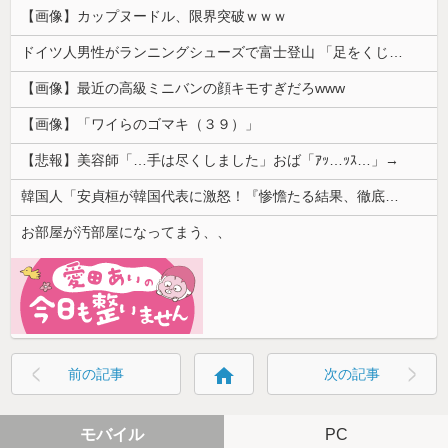
【画像】カップヌードル、限界突破ｗｗｗ
ドイツ人男性がランニングシューズで富士登山 「足をくじいて動けない」
【画像】最近の高級ミニバンの顔キモすぎだろwww
【画像】「ワイらのゴマキ（３９）」
【悲報】美容師「…手は尽くしました」おば「ｱｯ…ｯｽ…」→
韓国人「安貞桓が韓国代表に激怒！『惨憺たる結果、徹底的な刷新が必要だ』と監督や協会を痛烈批判」
お部屋が汚部屋になってまう、、
home
前の記事
次の記事
モバイル
PC