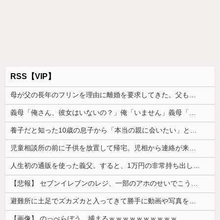
RSS【VIP】
母が父の長年のフリンを理由に離婚を要求してきた。父も私も驚いたが母の言い分を聞くと...
義母「俺さん、彼女はいないの？」俺「いません」義母「嫁子、チャンスよ！」→その瞬間、嫁が顔を真っ赤にして…
養子だと知った10歳の息子から「本当の親に会いたい」と相談された。正直に答えたら夫婦関係が急変して…
児童相談所の前に子供を放置して帰宅。児相から連絡が来ても、もう養育する意思が無いから放置していいかな？
人生初の通販を使った義父。すると、1万円の非常持ち出し袋が12個も届いてしまい...
【悲報】 セブンイレブンのレジ、一部のアホのせいでこうなってしまう
避難所に土足でズカズカと入ってきて勝手に動画や写真を撮影したメディア取材陣、挙句の果てに要求してきたのは……
【画像】 のっぺらぼう、捕まるｗｗｗｗｗｗｗｗｗｗ