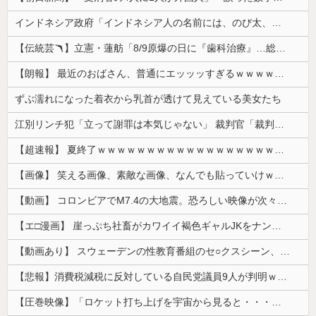
インドネシア政府「インドネシア人の名前には、のび太、ドラえもん、スネ夫、ナルト、しんちゃんなどあります」
【伝統芸🪃】立憲・蓮舫「8/9原爆の日に『歯科治療』…総理、なぜこの日に？」→それでは同日の蓮舫さんのインスタ投稿をご覧ください...
【朗報】 最近のおばさん、普通にエッッッすぎるｗｗｗｗｗｗｗｗｗｗ
ずぶ濡れになった着衣から乳首が透けて見えている美女たち
江別リンチ犯「立って謝罪は本気じゃない」 裁判官「裁判で土下座してないキミは本気じゃないな」
【超速報】 夏終了ｗｗｗｗｗｗｗｗｗｗｗｗｗｗｗｗｗｗｗｗｗｗｗｗｗｗｗｗｗｗｗｗｗｗｗｗｗｗｗｗ
【画像】 笑える画像、素敵な画像、なんでも貼っていけｗｗｗｗｗ
【動画】 コロンビアでM7.4の大地震。恐ろしい映像が次々と届く。
【エ□漫画】 崖っぷち社畜がカワイイ褐色ギャルJKをナンパから助けた結果…！お礼にエ●チなマッサージからの甘々の純愛交尾…！
【動画あり】 スウェーデンの性教育番組のセ○クスシーン、AVの10倍エ□いと話題に
【悲報】消費税減税に反対している自民党議員9人が判明ｗｗｗｗｗｗ
【圧巻映像】「ロケット打ち上げを宇宙から見ると・・・」の動画が衝撃的