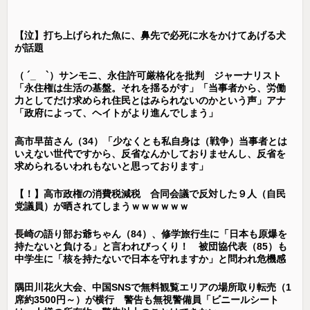
【泣】打ち上げられた魚に、鼻先で必死に水をかけてあげる犬
が話題
（ ´_ゝ`）サンモニ、永住許可厳格化を批判 ジャーナリスト
「永住権は生活の基盤。それを揺るがす」「当事者から、労働
力としてだけ求められ住民とはみられないのかという声」アナ
「政府によって、ヘイトがより進んでしまう」
高市早苗さん（34）「少なくとも私自身は（戦争）当事者とは
いえない世代ですから、反省なんかしておりませんし、反省を
求められるいわれもないと思っております」
【！】高市政権の消費税減税 合同会議で反対した９人（自民
党議員）が晒されてしまうｗｗｗｗｗｗ
長崎の語り部お爺ちゃん（84）、修学旅行生に「日本も原爆を
持たないと負ける」と言われびっくり！ 被団協代表（85）も
中学生に「核を持たないで日本を守れますか」と問われ危機感
隅田川花火大会、中国SNSで無料観覧エリアの場所取り転売（1
席約3500円～）が横行 警告も無視警備員「ビニールシート