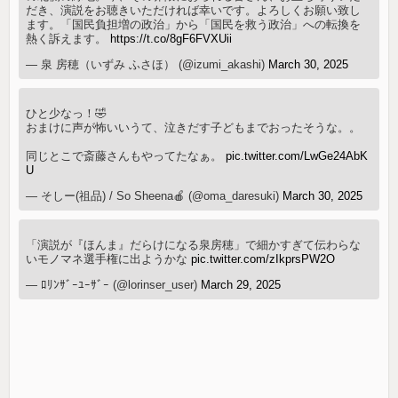
だき、演説をお聴きいただければ幸いです。よろしくお願い致し
ます。「国民負担増の政治」から「国民を救う政治」への転換を
熱く訴えます。
https://t.co/8gF6FVXUii
— 泉 房穂（いずみ ふさほ） (@izumi_akashi)
March 30, 2025
ひと少なっ！🤣
おまけに声が怖いいうて、泣きだす子どもまでおったそうな。。
同じとこで斎藤さんもやってたなぁ。
pic.twitter.com/LwGe24AbK
U
— そしー(祖品) / So Sheena🍎 (@oma_daresuki)
March 30, 2025
「演説が『ほんま』だらけになる泉房穂」で細かすぎて伝わらな
いモノマネ選手権に出ようかな
pic.twitter.com/zIkprsPW2O
— ﾛﾘﾝｻﾞｰﾕｰｻﾞｰ (@lorinser_user)
March 29, 2025