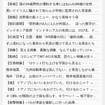
【島根】孫の34歳男性が運転する車にはねられ88歳の女性が死亡…民家の敷地内での事故 奥出雲町
悪いドイツ人に騙されて知らん小学校に監禁された音楽家、「あと2時間で合奏です」と通告されてしまい……
【朗報】吉野家の新メニュー、かなり美味そう🤤
【朝日新聞】「受刑者の4人に1人が外国人」 誤った数字が拡散し外国人排斥に 実際は約14人に1人
インドネシア政府「インドネシア人の名前には、のび太、ドラえもん、スネ夫、ナルト、しんちゃんなどあります」
【伝統芸🪃】立憲・蓮舫「8/9原爆の日に『歯科治療』…総理、なぜこの日に？」→それでは同日の蓮舫さんのインスタ投稿をご覧ください...
ずぶ濡れになった着衣から乳首が透けて見えている美女たち
【画像】 笑える画像、素敵な画像、なんでも貼っていけｗｗｗｗｗ
【動画】 コロンビアでM7.4の大地震。恐ろしい映像が次々と届く。
【圧巻映像】「ロケット打ち上げを宇宙から見ると・・・」の動画が衝撃的
熊本地震、「九州自動車道は混んでない」と実況しながら被災地へ向かう有名アナなどに批判殺到 全国紙記者「最新の状況をいち早く伝えることは報道機関としての責務」「情報を取り上げることには大きな意義がある」
海外「日本よ、お前がナンバーワンだ」 熊本地震直後の日本の対応のスピードに世界が衝撃
【猫】 ドアノブにカバンをかけていた。行けるかニャ？ → 猫はこうなります…
【猫】 ドアノブにカバンをかけていた。行けるかニャ？ → 猫はこうなります…
ネコ飼いが階段の上で袋を揺らす。キラ〜ン！ → 地下室からヤツが現れる…
【衝撃映像】バカが津波を撮影しに行った結果…