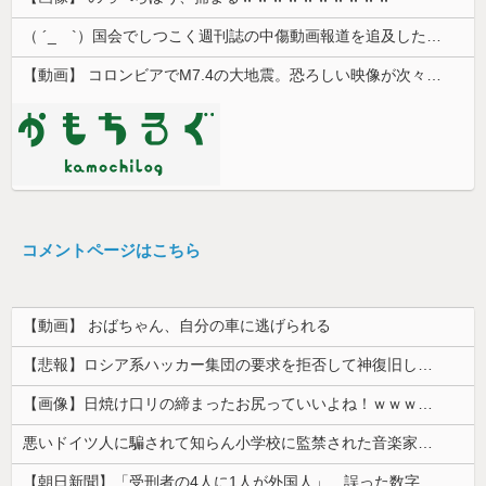
（ ´_ゝ`）国会でしつこく週刊誌の中傷動画報道を追及した立憲議員、自身への誹謗中傷・苦情電話被害を訴え「総理に疑問を質す、当然のことをした...
【動画】 コロンビアでM7.4の大地震。恐ろしい映像が次々と届く。
コメントページはこちら
【動画】 おばちゃん、自分の車に逃げられる
【悲報】ロシア系ハッカー集団の要求を拒否して神復旧した大手冷凍ニチレイ、宣言通り全ての盗んだデータが公開される
【画像】日焼け口リの締まったお尻っていいよね！ｗｗｗｗｗ
悪いドイツ人に騙されて知らん小学校に監禁された音楽家、「あと2時間で合奏です」と通告されてしまい……
【朝日新聞】「受刑者の4人に1人が外国人」 誤った数字が拡散し外国人排斥に 実際は約14人に1人