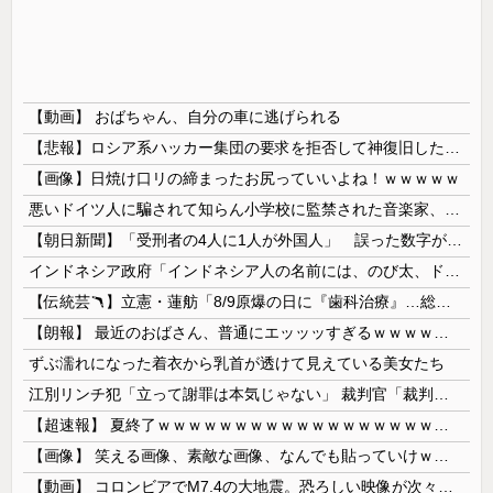
【動画】 おばちゃん、自分の車に逃げられる
【悲報】ロシア系ハッカー集団の要求を拒否して神復旧した大手冷凍ニチレイ、宣言通り全ての盗んだデータが公開される
【画像】日焼け口リの締まったお尻っていいよね！ｗｗｗｗｗ
悪いドイツ人に騙されて知らん小学校に監禁された音楽家、「あと2時間で合奏です」と通告されてしまい……
【朝日新聞】「受刑者の4人に1人が外国人」 誤った数字が拡散し外国人排斥に 実際は約14人に1人
インドネシア政府「インドネシア人の名前には、のび太、ドラえもん、スネ夫、ナルト、しんちゃんなどあります」
【伝統芸🪃】立憲・蓮舫「8/9原爆の日に『歯科治療』…総理、なぜこの日に？」→それでは同日の蓮舫さんのインスタ投稿をご覧ください...
【朗報】 最近のおばさん、普通にエッッッすぎるｗｗｗｗｗｗｗｗｗｗ
ずぶ濡れになった着衣から乳首が透けて見えている美女たち
江別リンチ犯「立って謝罪は本気じゃない」 裁判官「裁判で土下座してないキミは本気じゃないな」
【超速報】 夏終了ｗｗｗｗｗｗｗｗｗｗｗｗｗｗｗｗｗｗｗｗｗｗｗｗｗｗｗｗｗｗｗｗｗｗｗｗｗｗｗｗ
【画像】 笑える画像、素敵な画像、なんでも貼っていけｗｗｗｗｗ
【動画】 コロンビアでM7.4の大地震。恐ろしい映像が次々と届く。