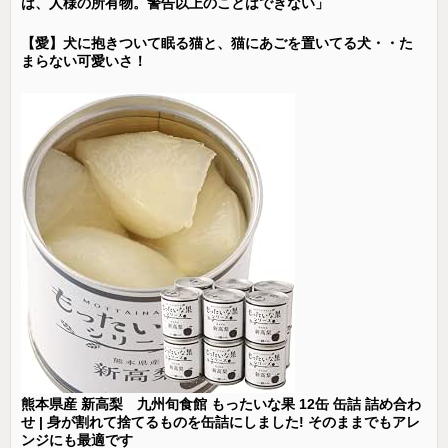
は、人様の所有物。警告以上のことはできない」
【愛】犬に抱きついて眠る猫と、猫にあごを置いてる犬・・た
まらない可愛いさ！
熊本県産 新高梨 九州旬食館 もったいな果 12缶 缶詰 詰め合わ
せ | 身が割れて捨てるものを缶詰にしました! そのままでもアレ
ンジにも最適です