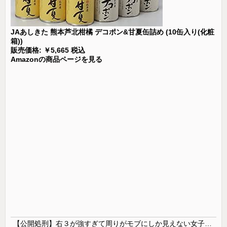
JAあしきた 熊本芦北柑橘 デコポン&甘夏缶詰め (10缶入り(化粧
箱))
販売価格: ￥5,665 税込
Amazonの商品ページを見る
【公開処刑】右３が強すぎて周りがモブにしか見えない女子の集団ｗｗｗｗ 【Pickup05153411】