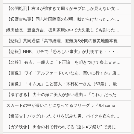
【公開処刑】右３が強すぎて周りがモブにしか見えない女子の集団ｗｗｗｗ 【Pickup05153411】
【辺野古転覆】同志社国際高の説明、嘘だらけだった…ヘリ基地反対協議会の虚偽説明も判明してネット民の怒り爆発
織田信長、豊臣秀吉、徳川家康の中で大失敗しても謝ったら許してくれそうなのって徳川家康だよな
【悲報】共同通信「高市総理、避難所3分間の被災地熊本視察動画に批判！」 → 内閣報道官「避難所視察は51分間！大変な状況の中で、1時間近く受け入...
【悲報】NHK、ガチで『恐ろしい事実』が判明する・・・・・
【悲報】 有吉、一般人に「ド正論」を叩きつけて炎上ｗｗｗｗｗｗｗｗ
【画像】 ワイ「アルファードいいなあ。買いに行くか」店員「ほいっ見積もりな！」ワイ「金額おかしくね？」←お前らもそう思うよな？？？？？
【画像】 「キム兄」こと芸人・木村祐一さん（63歳）、最新の松本人志さんとのツーショットが完全に別人だとネット騒然！ 「マジで誰かわからん」...
【凄すぎる】 力士の嫁に美人が多い理由→「これ」だったｗｗｗｗｗｗｗ
スカートの中が凄いことになってるフリーグラドルTsumu
【爆笑ｗ】バッグひったくりを試みた男、バイクを盗られる！
【ガチ映像】 田舎の村で行われてる ”逆レ●プ祭り” で男に跨って無理矢理チ●コを挿入する女の動画がエ□すぎる…