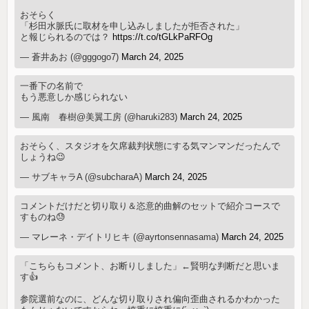
おそらく
「杉田水脈氏に取材を申し込みしましたが拒否された」
と報じられるのでは？
https://t.co/tGLkPaRFOg
— 蒼井あお (@gggogo7)
March 24, 2025
一番下の名前で
もう悪意しか感じられない
— 風南 春樹@美翼工房 (@haruki283)
March 24, 2025
おそらく、スタジオを欠席裁判状態にする気マンマンだったんで
しょうね😉
— サブキャラA (@subcharaA)
March 24, 2025
コメントだけだと切り取り＆恣意的曲解のセットで紹介コースで
すものね😓
— マレーネ・デイトリヒキ (@ayrtonsennasama)
March 24, 2025
「こちらもコメント、お断りしました」←賢明な判断だと思いま
す👍
参院選前なのに、どんな切り取りされ偏向歪曲されるかわかった