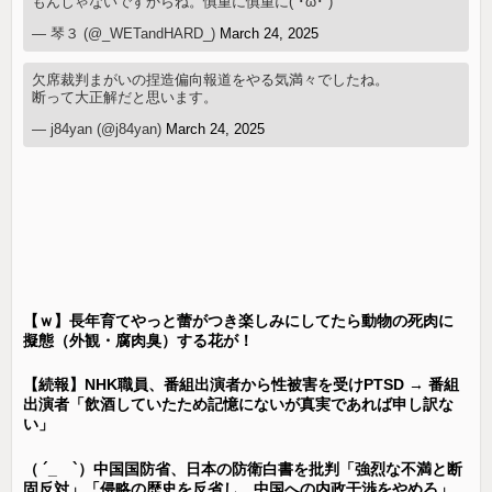
もんじゃないですからね。慎重に慎重に(´･ω･`)
— 琴３ (@_WETandHARD_)
March 24, 2025
欠席裁判まがいの捏造偏向報道をやる気満々でしたね。
断って大正解だと思います。
— j84yan (@j84yan)
March 24, 2025
【ｗ】長年育てやっと蕾がつき楽しみにしてたら動物の死肉に
擬態（外観・腐肉臭）する花が！
【続報】NHK職員、番組出演者から性被害を受けPTSD → 番組
出演者「飲酒していたため記憶にないが真実であれば申し訳な
い」
（ ´_ゝ`）中国国防省、日本の防衛白書を批判「強烈な不満と断
固反対」「侵略の歴史を反省し、中国への内政干渉をやめろ」