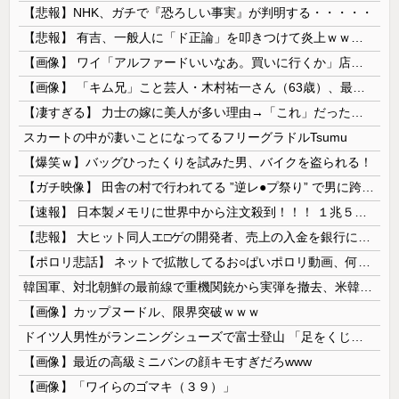
【悲報】NHK、ガチで『恐ろしい事実』が判明する・・・・・
【悲報】 有吉、一般人に「ド正論」を叩きつけて炎上ｗｗｗｗｗｗｗｗ
【画像】 ワイ「アルファードいいなあ。買いに行くか」店員「ほいっ見積もりな！」ワイ「金額おかしくね？」←お前らもそう思うよな？？？？？
【画像】 「キム兄」こと芸人・木村祐一さん（63歳）、最新の松本人志さんとのツーショットが完全に別人だとネット騒然！ 「マジで誰かわからん」...
【凄すぎる】 力士の嫁に美人が多い理由→「これ」だったｗｗｗｗｗｗｗ
スカートの中が凄いことになってるフリーグラドルTsumu
【爆笑ｗ】バッグひったくりを試みた男、バイクを盗られる！
【ガチ映像】 田舎の村で行われてる ”逆レ●プ祭り” で男に跨って無理矢理チ●コを挿入する女の動画がエ□すぎる…
【速報】 日本製メモリに世界中から注文殺到！！！ １兆５０００億円で工場増築へ
【悲報】 大ヒット同人エ□ゲの開発者、売上の入金を銀行に拒否され受け取れず、多額の納税義務だけが残る
【ポロリ悲話】 ネットで拡散してるお○ぱいポロリ動画、何故か叩かれる・・・
韓国軍、対北朝鮮の最前線で重機関銃から実弾を撤去、米韓合同演習では米軍の無人機を「北朝鮮の侵入だ！」と迎撃一歩手前まで……ゆるんでるなぁ
【画像】カップヌードル、限界突破ｗｗｗ
ドイツ人男性がランニングシューズで富士登山 「足をくじいて動けない」
【画像】最近の高級ミニバンの顔キモすぎだろwww
【画像】「ワイらのゴマキ（３９）」