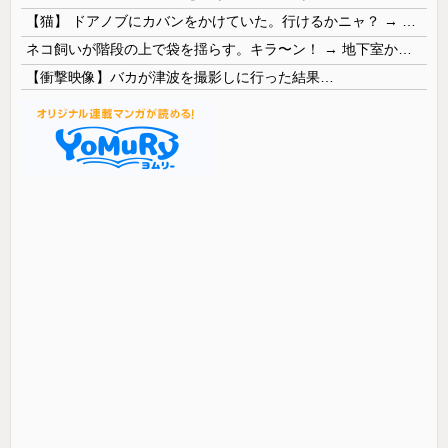
【猫】 ドアノブにカバンをかけていた。行けるかニャ？ → 猫はこうなります…
ネコ飼いが階段の上で袋を揺らす。キラ〜ン！ → 地下室からヤツが現れる…
【衝撃映像】バカが津波を撮影しに行った結果…