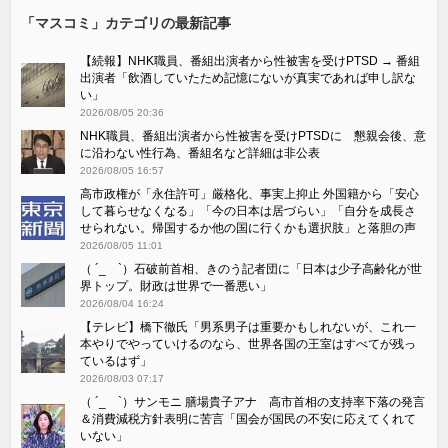
「マスコミ」カテゴリの最新記事
【続報】NHK職員、番組出演者から性被害を受けPTSD → 番組
出演者「飲酒していたため記憶にないが真実であれば申し訳な
い」
2026/08/05 20:36
NHK職員、番組出演者から性被害を受けPTSDに 懇親会後、意
に沿わない性行為、番組名など詳細は非公表
2026/08/05 16:57
高市政権が「永住許可」厳格化、事実上抑止 外国籍から「安心
して暮らせなくなる」「今の日本は居づらい」「自分を成長さ
せられない。帰国するか他の国に行くかも選択肢」と落胆の声
2026/08/05 11:01
（ ´_ゝ`）石破前首相、きのう記者団に「日本は少子高齢化が世
界トップ。財政は世界で一番悪い」
2026/08/04 16:24
【テレビ】橋下徹氏「男系男子は重要かもしれないが、これ一
本やりでやっていけるのなら、世界各国の王室はすべてが残っ
ているはず」
2026/08/03 07:17
（ ´_ゝ`）サンモニ 膳場貴子アナ 高市首相の支持率下落の発言
＆消費減税方針表明に苦言「国会が国民の不安に応えてくれて
いない」