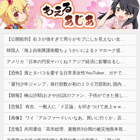
【公開処刑】右３が強すぎて周りがモブにしか見えない女子の集団ｗｗｗｗ 【Pickup05153411】
韓国人「海上自衛隊護衛艦ちょうかいによるトマホーク巡航ミサイルの実射試験に韓国人が衝撃！」→「着々と進む最新鋭の防衛装備‥」
アメリカ「日本の円安ヤバくね？アジア経済に影響出るし。」
【恐怖】酒とタバコを愛する日常系女性YouTuber、ガチで体が終わる・・・
「週刊少年ジャンプ」発行部数が初の１００万部割れ 国内の紙雑誌で「１００万部超」ゼロに
【朗報】檜山沙耶(おさや)伝説のファン、子供ができた推しへの正直な気持ちを語るwwwww
【悲報】 有吉、一般人に「ド正論」を叩きつけて炎上ｗｗｗｗｗｗｗｗ
【画像】 ワイ「アルファードいいなあ。買いに行くか」店員「ほいっ見積もりな！」ワイ「金額おかしくね？」←お前らもそう思うよな？？？？？
【悲報】共同通信「高市総理、避難所3分間の被災地熊本視察動画に批判！」 → 内閣報道官「避難所視察は51分間！大変な状況の中で、1時間近く受け入れていただき、感謝！」