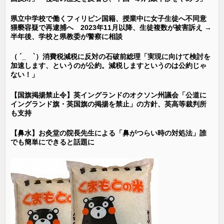
県立中学校で働くフィリピン国籍、授業中に女子生徒へ不同意
猥褻容疑で再逮捕へ 2023年11月以降、生徒複数が被害訴え →
半年後、学校と県教委が警察に相談
（ ´_ゝ`）消費税減税に反対の石破前総理「実現に向けて検討を
加速します、というのが公約。減税しますというのは公約じゃ
ない！」
【国旗掲揚禁止令】英イングランドのオクソン州議会「公道に
イングランド旗・英国旗の掲揚を禁止」の方針、英高等裁判所
も支持
【鼻水】お灸堂の院長先生による「鼻がつらい時の対処法」誰
でも簡単にできると話題に