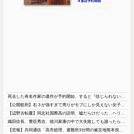
死去した有名作家の遺作が予約開始、すると『信じられない問い合わせがあった』と書店員が明らかにして……
【公開処刑】右３が強すぎて周りがモブにしか見えない女子の集団ｗｗｗｗ 【Pickup05153411】
【辺野古転覆】同志社国際高の説明、嘘だらけだった…ヘリ基地反対協議会の虚偽説明も判明してネット民の怒り爆発
織田信長、豊臣秀吉、徳川家康の中で大失敗しても謝ったら許してくれそうなのって徳川家康だよな
【悲報】共同通信「高市総理、避難所3分間の被災地熊本視察動画に批判！」 → 内閣報道官「避難所視察は51分間！大変な状況の中で、1時間近く受け入...