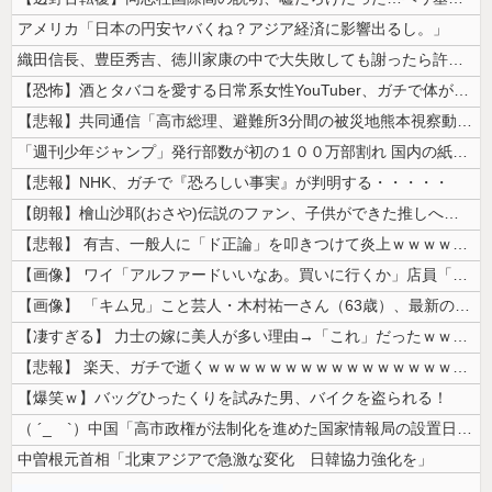
アメリカ「日本の円安ヤバくね？アジア経済に影響出るし。」
織田信長、豊臣秀吉、徳川家康の中で大失敗しても謝ったら許してくれそうな...
【恐怖】酒とタバコを愛する日常系女性YouTuber、ガチで体が終わる...
【悲報】共同通信「高市総理、避難所3分間の被災地熊本視察動画に批判！」...
「週刊少年ジャンプ」発行部数が初の１００万部割れ 国内の紙雑誌で「１０...
【悲報】NHK、ガチで『恐ろしい事実』が判明する・・・・・
【朗報】檜山沙耶(おさや)伝説のファン、子供ができた推しへの正直な気持...
【悲報】 有吉、一般人に「ド正論」を叩きつけて炎上ｗｗｗｗｗｗｗｗ
【画像】 ワイ「アルファードいいなあ。買いに行くか」店員「ほいっ見積も...
【画像】 「キム兄」こと芸人・木村祐一さん（63歳）、最新の松本人志さ...
【凄すぎる】 力士の嫁に美人が多い理由→「これ」だったｗｗｗｗｗｗｗ
【悲報】 楽天、ガチで逝くｗｗｗｗｗｗｗｗｗｗｗｗｗｗｗｗｗｗｗｗ
【爆笑ｗ】バッグひったくりを試みた男、バイクを盗られる！
（ ´_ゝ`）中国「高市政権が法制化を進めた国家情報局の設置日が7月3...
中曽根元首相「北東アジアで急激な変化 日韓協力強化を」