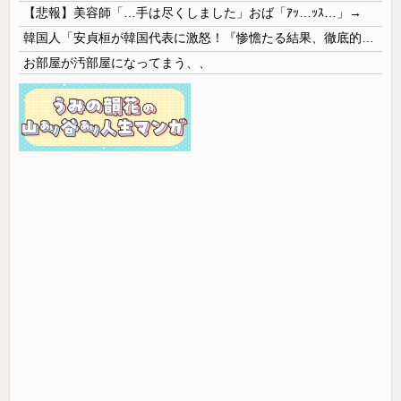
【悲報】美容師「…手は尽くしました」おば「ｱｯ…ｯｽ…」→
韓国人「安貞桓が韓国代表に激怒！『惨憺たる結果、徹底的な刷新が必要だ』と監督や協会を痛烈批判」
お部屋が汚部屋になってまう、、