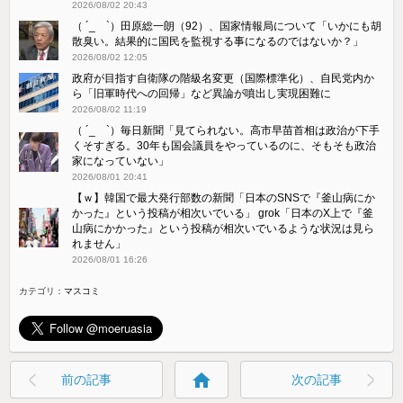
2026/08/02 20:43
（ ´_ゝ`）田原総一朗（92）、国家情報局について「いかにも胡
散臭い。結果的に国民を監視する事になるのではないか？」
2026/08/02 12:05
政府が目指す自衛隊の階級名変更（国際標準化）、自民党内か
ら「旧軍時代への回帰」など異論が噴出し実現困難に
2026/08/02 11:19
（ ´_ゝ`）毎日新聞「見てられない。高市早苗首相は政治が下手
くそすぎる。30年も国会議員をやっているのに、そもそも政治
家になっていない」
2026/08/01 20:41
【ｗ】韓国で最大発行部数の新聞「日本のSNSで『釜山病にか
かった』という投稿が相次いでいる」 grok「日本のX上で『釜
山病にかかった』という投稿が相次いでいるような状況は見ら
れません」
2026/08/01 16:26
カテゴリ：
マスコミ
home
前の記事
次の記事