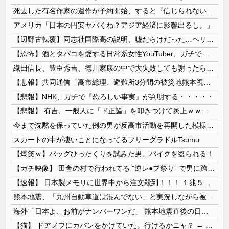
死去した有名作家の遺作が予約開始、すると『信じられない問い合わせがあった』と書店員が明らかにして……
アメリカ「日本の円安ヤバくね？アジア経済に影響出るし。」
【辺野古転覆】同志社国際高の説明、嘘だらけだった…ヘリ基地反対協議会の虚偽説明も判明してネット民の怒り爆発
【恐怖】酒とタバコを愛する日常系女性YouTuber、ガチで体が終わる・・・
織田信長、豊臣秀吉、徳川家康の中で大失敗しても謝ったら許してくれそうなのって徳川家康だよな
【悲報】共同通信「高市総理、避難所3分間の被災地熊本視察動画に批判！」 → 内閣報道官「避難所視察は51分間！大変な状況の中で、1時間近く受け入...
【悲報】NHK、ガチで『恐ろしい事実』が判明する・・・・・
【悲報】 有吉、一般人に「ド正論」を叩きつけて炎上ｗｗｗｗｗｗｗｗ
今まで沈黙を保っていた例の男が反高市活動を再開した模様、財務省を手を組んでの返り咲きが狙いか？
スカートの中が凄いことになってるフリーグラドルTsumu
【爆笑ｗ】バッグひったくりを試みた男、バイクを盗られる！
【ガチ映像】 田舎の村で行われてる ”逆レ●プ祭り” で男に跨って無理矢理チ●コを挿入する女の動画がエ□すぎる…
【速報】 日本製メモリに世界中から注文殺到！！！ １兆５０００億円で工場増築へ
熊本地震、「九州自動車道は混んでない」と実況しながら被災地へ向かう有名アナなどに批判殺到 全国紙記者「最新の状況をいち早く伝えることは報道機関としての責務」「情報を取り上げることには大きな意義がある」
海外「日本よ、お前がナンバーワンだ」 熊本地震直後の日本の対応のスピードに世界が衝撃
【猫】 ドアノブにカバンをかけていた。行けるかニャ？ → 猫はこうなります…