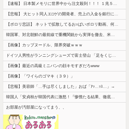
【速報】 日本製メモリに世界中から注文殺到！！！ １兆５０００億円で工場増築へ
【悲報】 大ヒット同人エ□ゲの開発者、売上の入金を銀行に拒否され受け取れず、多額の納税義務だけが残る
【ポロリ悲話】 ネットで拡散してるお○ぱいポロリ動画、何故か叩かれる・・・
韓国軍、対北朝鮮の最前線で重機関銃から実弾を撤去、米韓合同演習では米軍の無人機を「北朝鮮の侵入だ！」と迎撃一歩手前まで……ゆるんでるなぁ
【画像】カップヌードル、限界突破ｗｗｗ
ドイツ人男性がランニングシューズで富士登山 「足をくじいて動けない」
【画像】最近の高級ミニバンの顔キモすぎだろwww
【画像】「ワイらのゴマキ（３９）」
【悲報】美容師「…手は尽くしました」おば「ｱｯ…ｯｽ…」→
韓国人「安貞桓が韓国代表に激怒！『惨憺たる結果、徹底的な刷新が必要だ』と監督や協会を痛烈批判」
お部屋が汚部屋になってまう、、