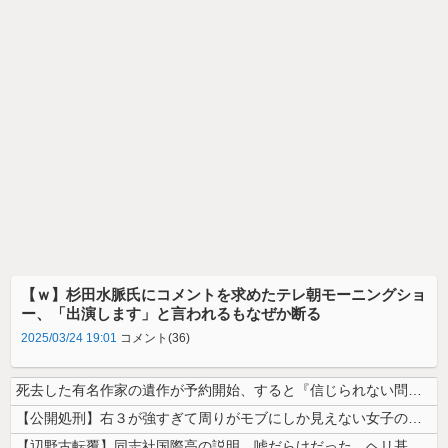
【ｗ】杉田水脈氏にコメントを求めたテレ朝モーニングショ
ー、「出演します」と言われるもなぜか断る
2025/03/24 19:01
コメント(36)
死去した有名作家の遺作が予約開始、すると『信じられない問い合わせがあっ...
【公開処刑】右３が強すぎて周りがモブにしか見えない女子の集団ｗｗｗｗ ...
【辺野古転覆】同志社国際高の説明、嘘だらけだった…ヘリ基地反対協議会の...