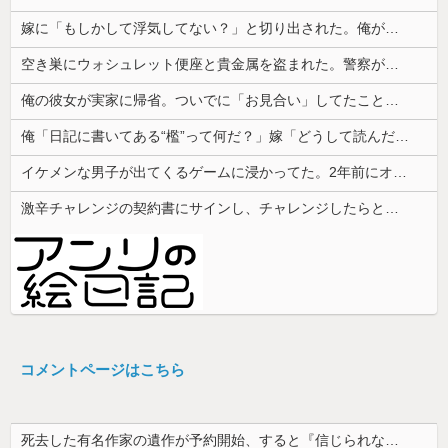
嫁に「もしかして浮気してない？」と切り出された。俺が「おまえと違って浮気なんかするほど今の生活に不満なんてないし。」と言った途端に嫁が泣...
空き巣にウォシュレット便座と貴金属を盗まれた。警察が家の前の水跡を追うと五軒先の幼稚園ママ宅に行きついて…
俺の彼女が実家に帰省。ついでに「お見合い」してたことが発覚した
俺「日記に書いてある“檻”って何だ？」嫁「どうして読んだの…」→その言葉の本当の意味を知って愕然として…
イケメンな男子が出てくるゲームに浸かってた。2年前にオタ趣味を卒業してから私生活にやる気がなくなって焦ってる
激辛チャレンジの契約書にサインし、チャレンジしたらとんでもない事態になった。救急車運ばれ胃の洗浄や入院2日で10万超えて...
コメントページはこちら
死去した有名作家の遺作が予約開始、すると『信じられない問い合わせがあった』と書店員が明らかにして……