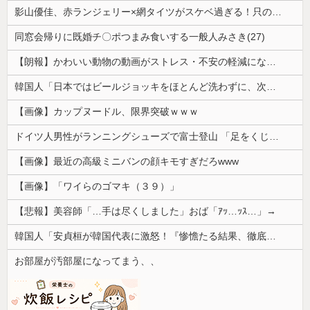
影山優佳、赤ランジェリー×網タイツがスケベ過ぎる！只の痴女だろ・・・
同窓会帰りに既婚チ〇ポつまみ食いする一般人みさき(27)
【朗報】かわいい動物の動画がストレス・不安の軽減になる可能性。英大学の研究で実証
韓国人「日本ではビールジョッキをほとんど洗わずに、次の客に出すんだ！ これが証拠の映像だ!!」……あー、なるほどですねー。韓国には「アレ」がないんだ？
【画像】カップヌードル、限界突破ｗｗｗ
ドイツ人男性がランニングシューズで富士登山 「足をくじいて動けない」
【画像】最近の高級ミニバンの顔キモすぎだろwww
【画像】「ワイらのゴマキ（３９）」
【悲報】美容師「…手は尽くしました」おば「ｱｯ…ｯｽ…」→
韓国人「安貞桓が韓国代表に激怒！『惨憺たる結果、徹底的な刷新が必要だ』と監督や協会を痛烈批判」
お部屋が汚部屋になってまう、、