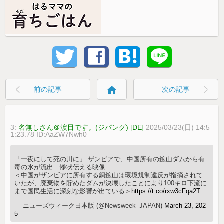
home
前の記事
次の記事
3:
名無しさん＠涙目です。(ジパング) [DE]
2025/03/23(日) 14:5
1:23.78 ID:AaZW7Nwh0
「一夜にして死の川に」 ザンビアで、中国所有の鉱山ダムから有
毒の水が流出…惨状伝える映像
＜中国がザンビアに所有する銅鉱山は環境規制違反が指摘されて
いたが、廃棄物を貯めたダムが決壊したことにより100キロ下流に
まで国民生活に深刻な影響が出ている＞
https://t.co/rxw3cFqa2T
— ニューズウィーク日本版 (@Newsweek_JAPAN)
March 23, 202
5