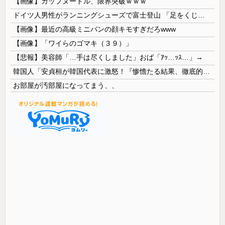
【画像】カップヌードル、限界突破ｗｗｗ
ドイツ人男性がランニングシューズで富士登山 「足をくじいて動けない」
【画像】最近の高級ミニバンの顔キモすぎだろwww
【画像】「ワイらのゴマキ（３９）」
【悲報】美容師「…手は尽くしました」おば「ｱｯ…ｯｽ…」→
韓国人「安貞桓が韓国代表に激怒！『惨憺たる結果、徹底的な刷新が必要だ』と監督や協会を痛烈批判」
お部屋が汚部屋になってまう、、