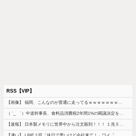
RSS【VIP】
【画像】 福岡、こんなのが普通に走ってるｗｗｗｗｗｗｗｗｗｗｗｗｗｗｗｗｗｗｗｗｗｗｗｗｗｗｗｗｗｗｗｗｗｗｗｗｗｗｗｗ
（ ´_ゝ`）中道幹事長、食料品消費税2年間1%の閣議決定を批判 → 記者「中道改革連合は食料品消費税ゼロを公約に掲げていたが？」→ 階猛氏「
【速報】 日本製メモリに世界中から注文殺到！！！ １兆５０００億円で工場増築へ
【凄い】 LINE上司「休日で悪いけど会社来て！」ワイ「…無視」上司「マジでヤバいから！」←その結果ｗｗｗｗｗ