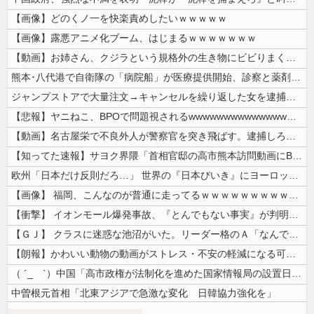
【画像】どのくノ一を快楽責めしたいｗｗｗｗｗ
【画像】露悪アニメ化ブーム、はじまるｗｗｗｗｗｗｗ
【動画】お姉さん、クジラという規格外の生き物にビビりまくる 【Pick...
熊本･八代港で自衛隊の「病院船」が医療提供開始、診察と薬剤処方…被災者...
ジャンプストアで大量注文→キャンセルを繰り返した女を逮捕 「注文で欲求...
【悲報】ヤニねこ、BPOで問題視されるwwwwwwwwwwwwwwww...
【動画】名古屋栄で不良外人が警察官を突き飛ばす。逮捕しろやｗｗｗ
【知ってた速報】サヨク界隈「首相官邸の高市熊本訪問動画にBGMが付いて...
欧州「日本だけ反則だろ…」 世界の『日本びいき』にヨーロッパ全土から不...
【画像】 福岡、こんなのが普通に走ってるｗｗｗｗｗｗｗｗｗｗｗｗｗｗｗ...
【衝撃】 イオンモール爆発事故、『とんでもない事実』が判明してしまう・...
【ＧＪ】 クラスに迷惑な池沼がいた。リーダー格のＡ「なんで支援学級に入...
【朗報】かわいい動物の動画がストレス・不安の軽減になる可能性。英大学の...
（ ´_ゝ`）中国「高市政権が法制化を進めた国家情報局の設置日が7月3...
中曽根元首相「北東アジアで急激な変化 日韓協力強化を」