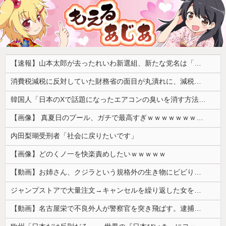
【速報】山本太郎が去ったれいわ新選組、新たな党名は「いのちの党」 略称「いのち」
消費税減税に反対していた財務省の面目が丸潰れに、減税が決まった途端に市場が動き出したが……
韓国人「日本のXで話題になったエアコンの臭いを消す方法をご覧ください」→「これマジ？」
【画像】 真夏日のプール、ガチで最高すぎｗｗｗｗｗｗｗｗｗｗ
内田梨瑚受刑者「社会に戻りたいです」
【画像】どのくノ一を快楽責めしたいｗｗｗｗｗ
【動画】お姉さん、クジラという規格外の生き物にビビりまくる 【Pickup05164712】
ジャンプストアで大量注文→キャンセルを繰り返した女を逮捕 「注文で欲求が満たされた」総額43億円
【動画】名古屋栄で不良外人が警察官を突き飛ばす。逮捕しろやｗｗｗ