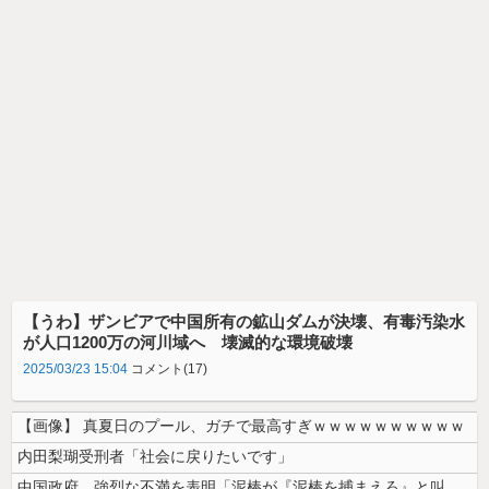
【うわ】ザンビアで中国所有の鉱山ダムが決壊、有毒汚染水
が人口1200万の河川域へ 壊滅的な環境破壊
2025/03/23 15:04
コメント(17)
【画像】 真夏日のプール、ガチで最高すぎｗｗｗｗｗｗｗｗｗｗ
内田梨瑚受刑者「社会に戻りたいです」
中国政府、強烈な不満を表明「泥棒が『泥棒を捕まえろ』と叫ぶようなやり口...