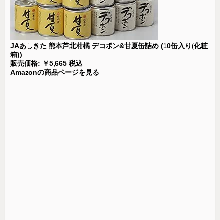
JAあしきた 熊本芦北柑橘 デコポン&甘夏缶詰め (10缶入り(化粧
箱))
販売価格: ￥5,665 税込
Amazonの商品ページを見る