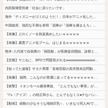
内田梨瑚受刑者「社会に戻りたいです」
海外「ディズニーがゴミのようだ！」日本がアニメ化した米人気SF作品に絶賛の声が殺到中
中国政府、強烈な不満を表明「泥棒が『泥棒を捕まえろ』と叫ぶようなやり口で中国を貶めている」と強く非難！
【画像】どのくノ一を快楽責めしたいｗｗｗｗｗ
【画像】露悪アニメ化ブーム、はじまるｗｗｗｗｗｗｗ
熊本･八代港で自衛隊の「病院船」が医療提供開始、診察と薬剤処方…被災者向け大浴場も！
【悲報】ヤニねこ、BPOで問題視されるwwwwwwwwwwwwwwwwwwwwwwww
【知ってた速報】サヨク界隈「首相官邸の高市熊本訪問動画にBGMが付いてる！災害利用ガー！」→産経「安倍岸田石破時代も同様。当時は批判なかった」（...
【画像】 福岡、こんなのが普通に走ってるｗｗｗｗｗｗｗｗｗｗｗｗｗｗｗｗ
【衝撃】 イオンモール爆発事故、『とんでもない事実』が判明してしまう・・・・・・
『I"s〈アイズ〉』の桂正和さん、とんでもなくエ●チなパンツを描く。これもう芸術だろ
【動画】 経験の少なそうな地味巨乳♀、いきなり同人AVで生挿入セッ○スしてしまう。 日本終わりすぎだろ・・・