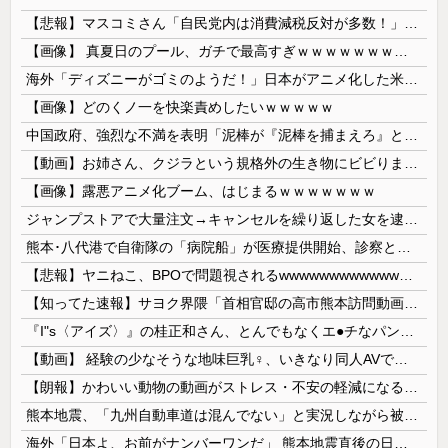
【悲報】マスコミさん「自民党内は消費減税反対が多数！」 → 自民党議員の内部暴露で嘘が完全発覚 → ｗｗｗｗｗｗｗｗｗｗｗｗｗｗ
【画像】 真夏日のプール、ガチで最高すぎｗｗｗｗｗｗｗｗｗｗ
海外「ディズニーがゴミのようだ！」日本がアニメ化した米人気SF作品に絶賛の声が殺到中
【画像】どのくノ一を快楽責めしたいｗｗｗｗｗ
中国政府、強烈な不満を表明「泥棒が『泥棒を捕まえろ』と叫ぶようなやり口で中国を貶めている」と強く非難！
【動画】お姉さん、クジラという規格外の生き物にビビりまくる 【Pickup05164712】
【画像】露悪アニメ化ブーム、はじまるｗｗｗｗｗｗｗ
ジャンプストアで大量注文→キャンセルを繰り返した女を逮捕 「注文で欲求が満たされた」総額43億円
熊本･八代港で自衛隊の「病院船」が医療提供開始、診察と薬剤処方…被災者向け大浴場も！
【悲報】ヤニねこ、BPOで問題視されるwwwwwwwwwwwwwwwwwwwwwwww
【知ってた速報】サヨク界隈「首相官邸の高市熊本訪問動画にBGMが付いてる！災害利用ガー！」→産経「安倍岸田石破時代も同様。当時は批判なかった」（...
『I"s〈アイズ〉』の桂正和さん、とんでもなくエ●チなパンツを描く。これもう芸術だろ
【動画】 経験の少なそうな地味巨乳♀、いきなり同人AVで生挿入セッ○スしてしまう。 日本終わりすぎだろ・・・
【朗報】かわいい動物の動画がストレス・不安の軽減になる可能性。英大学の研究で実証
熊本地震、「九州自動車道は混んでない」と実況しながら被災地へ向かう有名アナなどに批判殺到 全国紙記者「最新の状況をいち早く伝えることは報道機関としての責務」「情報を取り上げることには大きな意義がある」
海外「日本よ、お前がナンバーワンだ」 熊本地震直後の日本の対応のスピードに世界が衝撃