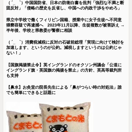
（ ´_ゝ`）中国国防省、日本の防衛白書を批判「強烈な不満と断
固反対」「侵略の歴史を反省し、中国への内政干渉をやめろ」
県立中学校で働くフィリピン国籍、授業中に女子生徒へ不同意
猥褻容疑で再逮捕へ 2023年11月以降、生徒複数が被害訴え →
半年後、学校と県教委が警察に相談
（ ´_ゝ`）消費税減税に反対の石破前総理「実現に向けて検討を
加速します、というのが公約。減税しますというのは公約じゃ
ない！」
【国旗掲揚禁止令】英イングランドのオクソン州議会「公道に
イングランド旗・英国旗の掲揚を禁止」の方針、英高等裁判所
も支持
【鼻水】お灸堂の院長先生による「鼻がつらい時の対処法」誰
でも簡単にできると話題に