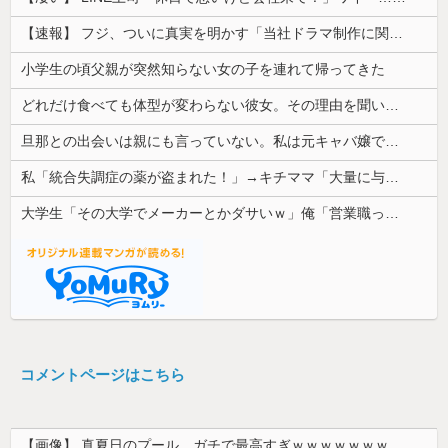
【速報】 フジ、ついに真実を明かす「当社ドラマ制作に関するご説明」5chの目は厳しいぞ
小学生の頃父親が突然知らない女の子を連れて帰ってきた
どれだけ食べても体型が変わらない彼女。その理由を聞いたら、思いもしなかった方法で維持していて…
旦那との出会いは親にも言っていない。私は元キャバ嬢で旦那は元ボーイ
私「統合失調症の薬が盗まれた！」→キチママ「大量に与えたら娘が病院に運ばれた！ヤバい薬！」私「えっ」→盗まれた薬が思わぬ形で使われていて…
大学生「その大学でメーカーとかダサいｗ」俺「営業職って知らないの？」→まさかの勘違いに呆れてしまい…
コメントページはこちら
【画像】 真夏日のプール、ガチで最高すぎｗｗｗｗｗｗｗｗｗｗ