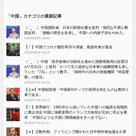
「中国」カテゴリの最新記事
（ ´_ゝ`）中国国防省、日本の防衛白書を批判「強烈な不満と断
固反対」「侵略の歴史を反省し、中国への内政干渉をやめろ」
2026/08/05 19:43
【！】中国でコロナ陽性率20％突破、救急外来が逼迫
2026/08/04 10:12
（ ´_ゝ`）中国「高市政権が法制化を進めた国家情報局の設置日
が7月31日」と批判「かつて非人道的な日本軍の細菌部隊を表し
ていた『731』という数字」「戦時中の日本の情報機関『特高警
察』の復活」
2026/07/31 04:09
【えw】中国副首相「中国産AIチップの採用を拒むものは裏切り
者である」
2026/07/25 14:13
【！】世界銀行、1981年から続いていた中国への融資を段階的
に廃止決定 中国に強硬姿勢のトランプ大統領が完全に停止を要
求 「中国のような大国に開発融資をすべきでない」
2026/07/24 11:11
【ｗ】王毅外相、フィリピンで開かれた日中韓外相会議を欠席