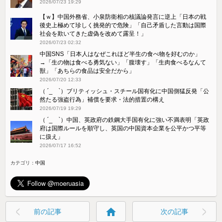
2026/07/23 19:29
【ｗ】中国外務省、小泉防衛相の核議論発言に逆上「日本の戦
後史上極めて珍しく挑発的で危険」「自己矛盾した言動は国際
社会を欺いてきた虚偽を改めて露呈！」
2026/07/23 02:32
中国SNS「日本人はなぜこれほど半生の食べ物を好むのか」
→「生の物は食べる勇気ない」「腹壊す」「生肉食べるなんて
獣」「あちらの食品は安全だから」
2026/07/20 12:33
（ ´_ゝ`）ブリティッシュ・スチール国有化に中国側猛反発「公
然たる強盗行為」補償を要求・法的措置の構え
2026/07/19 19:29
（ ´_ゝ`）中国、英政府の鉄鋼大手国有化に強い不満表明「英政
府は国際ルールを順守し、英国の中国資本企業を公平かつ平等
に扱え」
2026/07/17 16:52
カテゴリ：
中国
home
前の記事
次の記事