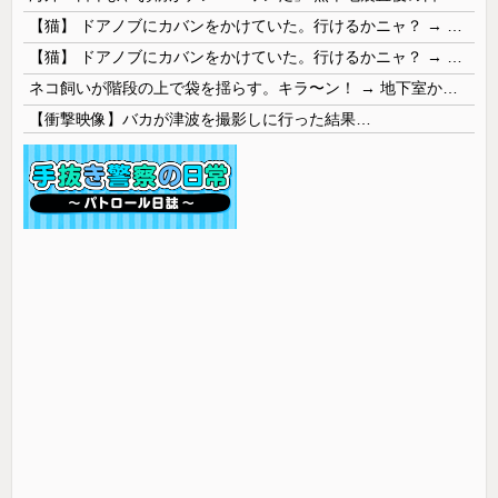
【猫】 ドアノブにカバンをかけていた。行けるかニャ？ → 猫はこうなります…
【猫】 ドアノブにカバンをかけていた。行けるかニャ？ → 猫はこうなります…
ネコ飼いが階段の上で袋を揺らす。キラ〜ン！ → 地下室からヤツが現れる…
【衝撃映像】バカが津波を撮影しに行った結果…