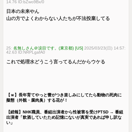
14.76 ID:bZwo9Bx/0
日本の未来やん
山の方でよくわからない人たちが不法投棄してる
25:
名無しさん＠涙目です。(東京都) [US]
2025/03/23(日) 14:57:
42.63 ID:NRPLgafA0
これで処理水どうこう言ってるんだからウケる
【ｗ】長年育てやっと蕾がつき楽しみにしてたら動物の死肉に
擬態（外観・腐肉臭）する花が！
【続報】NHK職員、番組出演者から性被害を受けPTSD → 番組
出演者「飲酒していたため記憶にないが真実であれば申し訳な
い」