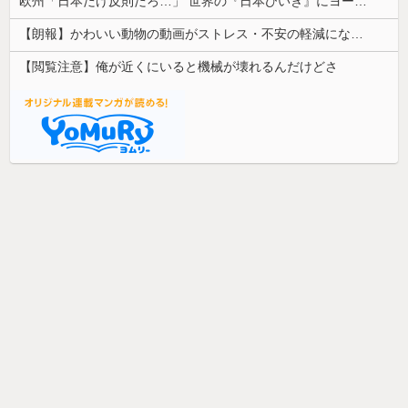
欧州「日本だけ反則だろ…」 世界の『日本びいき』にヨーロッパ全土から不満の声
【朗報】かわいい動物の動画がストレス・不安の軽減になる可能性。英大学の研究で実証
【閲覧注意】俺が近くにいると機械が壊れるんだけどさ