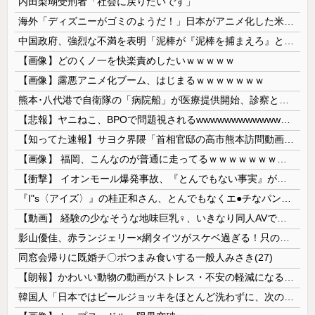
内田梨瑚受刑者「社会に戻りたいです」
海外「ディズニーがゴミのようだ！」日本がアニメ化した米人気SF作品に絶賛の声が殺到中
中国政府、強烈な不満を表明「泥棒が『泥棒を捕まえろ』と叫ぶようなやり口で中国を貶めている」と強く非難！
【画像】どのくノ一を快楽責めしたいｗｗｗｗｗ
【画像】露悪アニメ化ブーム、はじまるｗｗｗｗｗｗｗ
熊本･八代港で自衛隊の「病院船」が医療提供開始、診察と薬剤処方…被災者向け大浴場も！
【悲報】ヤニねこ、BPOで問題視されるwwwwwwwwwwwwwwwwwwwwwwww
【知ってた速報】サヨク界隈「首相官邸の高市熊本訪問動画にBGMが付いてる！災害利用ガー！」→産経「安倍岸田石破時代も同様。当時は批判なかった」（...
【画像】 福岡、こんなのが普通に走ってるｗｗｗｗｗｗｗｗｗｗｗｗｗｗｗｗ
【衝撃】 イオンモール爆発事故、『とんでもない事実』が判明してしまう・・・・・・
『I"s〈アイズ〉』の桂正和さん、とんでもなくエ●チなパンツを描く。これもう芸術だろ
【動画】 経験の少なそうな地味巨乳♀、いきなり同人AVで生挿入セッ○スしてしまう。 日本終わりすぎだろ・・・
影山優佳、赤ランジェリー×網タイツがスケベ過ぎる！只の痴女だろ・・・
同窓会帰りに既婚チ〇ポつまみ食いする一般人みさき(27)
【朗報】かわいい動物の動画がストレス・不安の軽減になる可能性。英大学の研究で実証
韓国人「日本ではビールジョッキをほとんど洗わずに、次の客に出すんだ！ これが証拠の映像だ!!」……あー、なるほどですねー。韓国には「アレ」がないんだ？