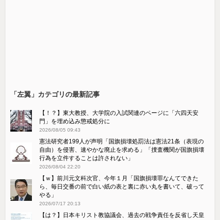
「左翼」カテゴリの最新記事
【！？】東大教授、大学院の入試関連のページに「六四天安
門」を埋め込み懲戒処分に
2026/08/05 09:43
憲法研究者199人が声明「国旗損壊処罰法は憲法21条（表現の
自由）を侵害、速やかな廃止を求める」「捜査機関が国旗損壊
行為を立件することは許されない」
2026/08/04 22:20
【ｗ】前川元文科次官、今年１月「国旗損壊罪なんてできた
ら、毎日交番の前で白い紙の表と裏に赤い丸を書いて、破って
やる」
2026/07/17 20:13
【は？】日本キリスト教協議会、過去の戦争責任を反省し天皇