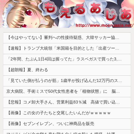
【今はやってない】審判への性接待疑惑、大韓サッカー協会が声明「現在は一切発生していない」「世界中のサッカー界関係者の皆さんにお詫び」
【速報】トランプ大統領「米国籍を目的とした「出産ツーリズム」を禁止する！中国人が子供の国籍目的に出産しに来るのはおかしい！」ｗｗｗｗｗｗｗｗｗｗｗｗｗ
「2年間、たぶん1日4回は握ってた」ラスベガスで買った3,000円のキーホルダーを調べたら
【超朗報】夏、終わる
「見ていた側が払うのが筋」1歳半が投げ込んだ12万円のスマホ、半額提示した母親は冷たい？
京大病院、手術ミスで50代女性患者を「植物状態」に 脳腫瘍摘出手術で腫瘍の無い部位を摘出してしまう
【悲報】コメ卸大手さん、営業利益83％減 高値で買い込んだ米が売れず「損切り祭り」開幕へ
【画像】この女の子たちと交尾したいんだがｗｗｗｗｗ
【画像】セブンイレブン、ついに神商品を販売