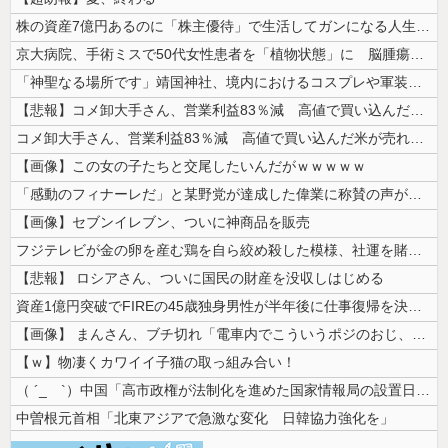
株の資産7億円あるのに「株主優待」で生活してガンになる人生・・・
京大病院、手術ミスで50代女性患者を「植物状態」に 脳腫瘍摘出手術で腫...
「神聖なる場所です」靖国神社、境内におけるコスプレや軍装の禁止を発表
【悲報】コメ卸大手さん、営業利益83％減 高値で買い込んだ米が売れず「...
コメ卸大手さん、営業利益83％減 高値で買い込んだ米が売れず「損切り祭...
【画像】この女の子たちと交尾したいんだがｗｗｗｗｗ
「感動のフィナーレだ」と某野党が達成した偉業に称賛の声が殺到、なんかヒ...
【画像】セブンイレブン、ついに神商品を販売
フジテレビが金の卵を産む鶏を自ら絞め殺した模様、社運を賭けたドル箱コン...
【悲報】 ロシアさん、ついに国民の財産を没収しはじめる
資産1億円突破でFIREの45歳独身男性が半年後に仕事復帰を決意した「...
【画像】 まんさん、ブチ切れ「電車内でこういうポジのおじ、ガチでイラネ...
【ｗ】物凄くカワイイ子猫の取っ組み合い！
（ ´_ゝ`）中国「高市政権が法制化を進めた国家情報局の設置日が7月3...
中曽根元首相「北東アジアで急激な変化 日韓協力強化を」