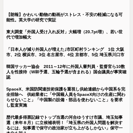
【朗報】かわいい動物の動画がストレス・不安の軽減になる可
能性。英大学の研究で実証
東大調査「外国人受け入れ反対」大幅増（20.7pt増）、若い世
代で増加幅大
「日本人が減り外国人が増えた｣市区町村ランキング 1位 大阪
市、2位 横浜市、3位 名古屋市、4位 京都市、5位 埼玉県川口市
韓国サッカー協会 2011～12年に外国人審判員・監督官ら10数
人を性接待（W杯予選、五輪予選が含まれる）国会議員が事実確
認
SpaceX、米国防関連技術保護を重視し供給連鎖から中国系を完
全排除へ 供給業者に「中国籍人員をSpaceX向けの生産に関わ
らせないこと」「中国製の設備・部品を使わないこと」を要求
し監査実施
歴代最多得票記録でトップ当選の河合ゆうすけ市議、埼玉知事
選（来年８月）に立候補表明！「埼玉県の外国人問題を解決す
るには、知事選で保守の政治家が立ち上がるしかない」保守一