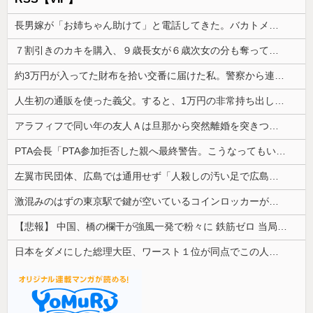
長男嫁が「お姉ちゃん助けて」と電話してきた。バカトメが、雪の中うちの息子に会いに来ようとしたらしく...
７割引きのカキを購入、９歳長女が６歳次女の分も奪って食べた。長女が奪ったのが悪いんだから弁償させていいよね？
約3万円が入ってた財布を拾い交番に届けた私。警察から連絡が入りその金が私のものになった結果...
人生初の通販を使った義父。すると、1万円の非常持ち出し袋が12個も届いてしまい...
アラフィフで同い年の友人Ａは旦那から突然離婚を突きつけられたらしい
PTA会長「PTA参加拒否した親へ最終警告。こうなってもいい？」
左翼市民団体、広島では通用せず「人殺しの汚い足で広島の土を踏むな！」→広島県民「お前らの方が汚いんじゃ！」「ワシらが広島県民じゃ」
激混みのはずの東京駅で鍵が空いているコインロッカーが散見、「ラッキー」と思って中を確認してみると……
【悲報】 中国、橋の欄干が強風一発で粉々に 鉄筋ゼロ 当局「接着剤でくっつけただけ」「正常で、品質問題はない」
日本をダメにした総理大臣、ワースト１位が同点でこの人ｗｗｗｗｗｗ