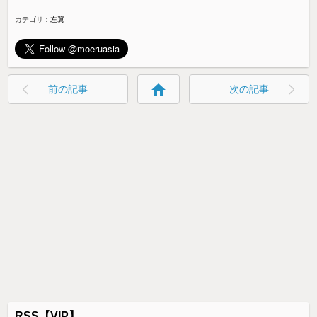
カテゴリ：
左翼
home
前の記事
次の記事
RSS【VIP】