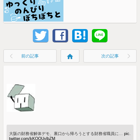
home
前の記事
次の記事
大阪の財務省解体デモ、裏口から帰ろうとする財務省職員に…
pic.
twitter.com/kKOOUylbZM