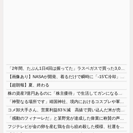
「2年間、たぶん1日4回は握ってた」ラスベガスで買った3,000円のキーホルダーを調べたら
【画像あり】NASAが開発、着るだけで瞬時に「-15℃冷却」する冷感ポンチョ3,980円！
【超朗報】夏、終わる
株の資産7億円あるのに「株主優待」で生活してガンになる人生・・・
「神聖なる場所です」靖国神社、境内におけるコスプレや軍装の禁止を発表
コメ卸大手さん、営業利益83％減 高値で買い込んだ米が売れず「損切り祭り」開幕へ
「感動のフィナーレだ」と某野党が達成した偉業に称賛の声が殺到、なんかヒーロー番組の最終回を見ているような気分に……
フジテレビが金の卵を産む鶏を自ら絞め殺した模様、社運を賭けたドル箱コンテンツが御蔵入りになってしまい……