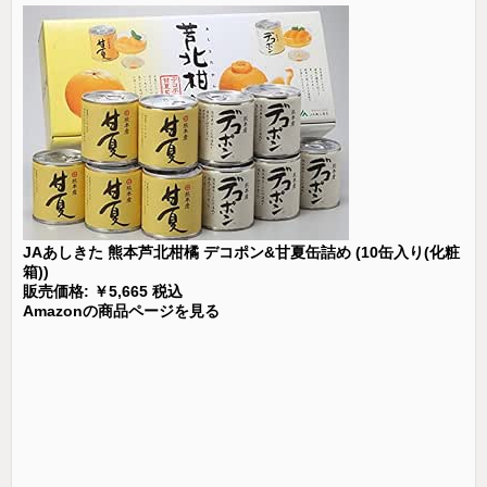
JAあしきた 熊本芦北柑橘 デコポン&甘夏缶詰め (10缶入り(化粧
箱))
販売価格: ￥5,665 税込
Amazonの商品ページを見る