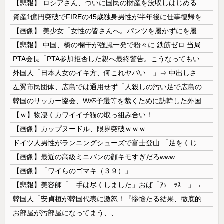
【悲報】 ロシアさん、ついに国民の財産を没収しはじめる
資産1億円突破でFIREの45歳独身男性が半年後に仕事復帰を決意した「1通の通知」
【画像】 美少女「女性の皆さんへ。パンツを履かずにを履いてみてください」
【悲報】 中国、橋の欄干が強風一発で粉々に 鉄筋ゼロ 当局「接着剤でくっつけただけ」「正常で、品質問題はない」
PTA会長「PTA参加拒否した親へ最終警告。こうなってもいい？」
外国人「日本人女のイキ方、何これヤバい…」⇒ 中出しされ痙攣する姿が海外で話題に
左翼市民団体、広島では通用せず「人殺しの汚い足で広島の土を踏むな！」→広島県民「お前らの方が汚いんじゃ！」「ワシらが広島県民じゃ」
韓国のサッカー協会、W杯予選等を裁くために訪韓した外国人審判を「性接待」していた……大して強くもないチームが潤沢な予算を持ってりゃそうなるわな
【ｗ】物凄くカワイイ子猫の取っ組み合い！
【画像】カップヌードル、限界突破ｗｗｗ
ドイツ人男性がランニングシューズで富士登山 「足をくじいて動けない」
【画像】最近の高級ミニバンの顔キモすぎだろwww
【画像】「ワイらのゴマキ（３９）」
【悲報】美容師「…手は尽くしました」おば「ｱｯ…ｯｽ…」→
韓国人「安貞桓が韓国代表に激怒！『惨憺たる結果、徹底的な刷新が必要だ』と監督や協会を痛烈批判」
お部屋が汚部屋になってまう、、