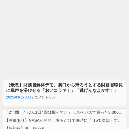
【最悪】財務省解体デモ、裏口から帰ろうとする財務省職員
に罵声を浴びせる「おいコラァ！」「逃げんなよかす！」
2025/03/15 03:12
コメント(65)
「2年間、たぶん1日4回は握ってた」ラスベガスで買った3,000円のキ...
【画像あり】NASAが開発、着るだけで瞬時に「-15℃冷却」する冷感ポ...
【超朗報】夏、終わる