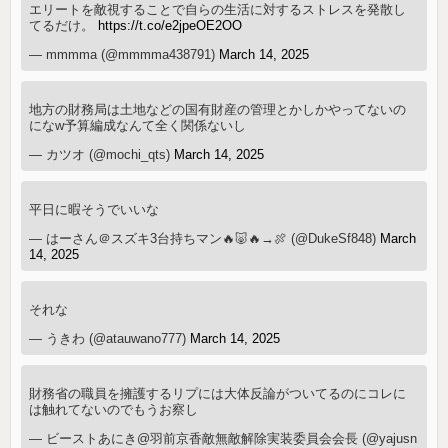
エリートを敵視することで自らの生活に対するストレスを発散し
てるだけ。
https://t.co/e2jpeOE2OO
— mmmma (@mmmma438791)
March 14, 2025
地方の財務局は土地などの国有財産の管理とかしかやってないの
になw予算編成なんて全く関係ないし
— カツオ (@mochi_qts)
March 14, 2025
平日に暇そうでいいな
— はーさん＠スズキ3台持ちマン🔥🐷🔥→🍖 (@DukeSf848)
March
14, 2025
それな
— うきわ (@atauwano777)
March 14, 2025
財務省の職員を擁護するリプには大体反論がついてるのにコレに
は触れてないのでもうお察し
— ビーストあにき@羽前京香敵無敵解除実装委員会会長 (@yajusn