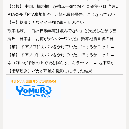
【悲報】 中国、橋の欄干が強風一発で粉々に 鉄筋ゼロ 当局「接着剤でくっつけただけ」「正常で、品質問題はない」
PTA会長「PTA参加拒否した親へ最終警告。こうなってもいい？」
【ｗ】物凄くカワイイ子猫の取っ組み合い！
熊本地震、「九州自動車道は混んでない」と実況しながら被災地へ向かう有名アナなどに批判殺到 全国紙記者「最新の状況をいち早く伝えることは報道機関としての責務」「情報を取り上げることには大きな意義がある」
海外「日本よ、お前がナンバーワンだ」 熊本地震直後の日本の対応のスピードに世界が衝撃
【猫】 ドアノブにカバンをかけていた。行けるかニャ？ → 猫はこうなります…
【猫】 ドアノブにカバンをかけていた。行けるかニャ？ → 猫はこうなります…
ネコ飼いが階段の上で袋を揺らす。キラ〜ン！ → 地下室からヤツが現れる…
【衝撃映像】バカが津波を撮影しに行った結果…