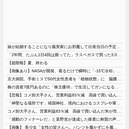
妹が結婚することになり義実家にお邪魔して出発当日の予定を話していた すると義兄嫁が「北海道って、ご祝儀1万8千円って指定してくるんだって？」 と聞いてきて…
「2年間、たぶん1日4回は握ってた」ラスベガスで買った3,000円のキーホルダーを調べたら
【超朗報】夏、終わる
【画像あり】NASAが開発、着るだけで瞬時に「-15℃冷却」する冷感ポンチョ3,980円！
京大病院、手術ミスで50代女性患者を「植物状態」に 脳腫瘍摘出手術で腫瘍の無い部位を摘出してしまう
株の資産7億円あるのに「株主優待」で生活してガンになる人生・・・
【悲報】コメ卸大手さん、営業利益83％減 高値で買い込んだ米が売れず「損切り祭り」開幕へ
「神聖なる場所です」靖国神社、境内におけるコスプレや軍装の禁止を発表
コメ卸大手さん、営業利益83％減 高値で買い込んだ米が売れず「損切り祭り」開幕へ
「感動のフィナーレだ」と某野党が達成した偉業に称賛の声が殺到、なんかヒーロー番組の最終回を見ているような気分に……
【画像】 美少女「女性の皆さんへ。パンツを履かずにを履いてみてください」