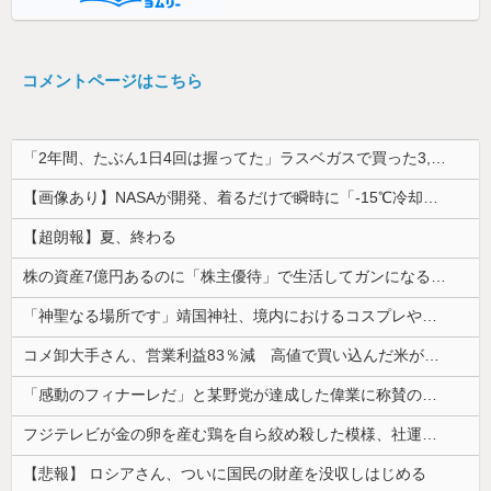
コメントページはこちら
「2年間、たぶん1日4回は握ってた」ラスベガスで買った3,000円のキーホルダーを調べたら
【画像あり】NASAが開発、着るだけで瞬時に「-15℃冷却」する冷感ポンチョ3,980円！
【超朗報】夏、終わる
株の資産7億円あるのに「株主優待」で生活してガンになる人生・・・
「神聖なる場所です」靖国神社、境内におけるコスプレや軍装の禁止を発表
コメ卸大手さん、営業利益83％減 高値で買い込んだ米が売れず「損切り祭り」開幕へ
「感動のフィナーレだ」と某野党が達成した偉業に称賛の声が殺到、なんかヒーロー番組の最終回を見ているような気分に……
フジテレビが金の卵を産む鶏を自ら絞め殺した模様、社運を賭けたドル箱コンテンツが御蔵入りになってしまい……
【悲報】 ロシアさん、ついに国民の財産を没収しはじめる