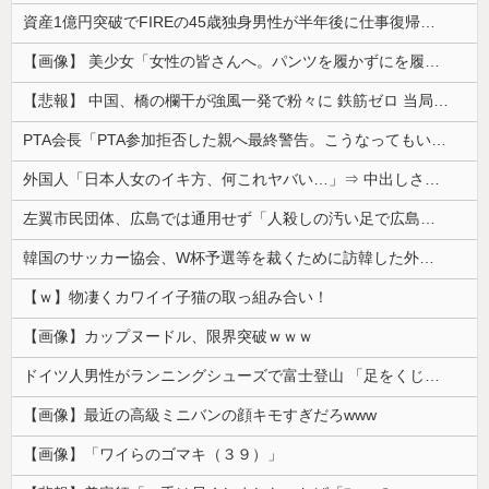
資産1億円突破でFIREの45歳独身男性が半年後に仕事復帰を決意した「1通の通知」
【画像】 美少女「女性の皆さんへ。パンツを履かずにを履いてみてください」
【悲報】 中国、橋の欄干が強風一発で粉々に 鉄筋ゼロ 当局「接着剤でくっつけただけ」「正常で、品質問題はない」
PTA会長「PTA参加拒否した親へ最終警告。こうなってもいい？」
外国人「日本人女のイキ方、何これヤバい…」⇒ 中出しされ痙攣する姿が海外で話題に
左翼市民団体、広島では通用せず「人殺しの汚い足で広島の土を踏むな！」→広島県民「お前らの方が汚いんじゃ！」「ワシらが広島県民じゃ」
韓国のサッカー協会、W杯予選等を裁くために訪韓した外国人審判を「性接待」していた……大して強くもないチームが潤沢な予算を持ってりゃそうなるわな
【ｗ】物凄くカワイイ子猫の取っ組み合い！
【画像】カップヌードル、限界突破ｗｗｗ
ドイツ人男性がランニングシューズで富士登山 「足をくじいて動けない」
【画像】最近の高級ミニバンの顔キモすぎだろwww
【画像】「ワイらのゴマキ（３９）」