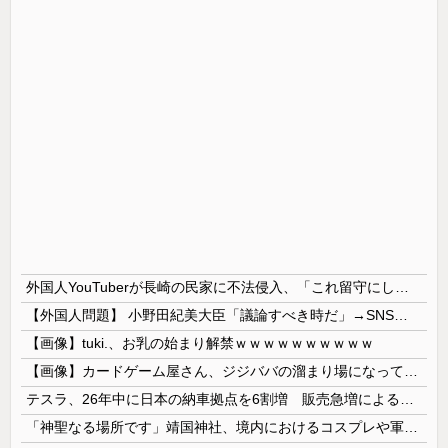
外国人YouTuberが長崎の民家に不法侵入、「これ留守にしてるだけじゃないの？」と激怒する人が続出中
【外国人問題】 小野田紀美大臣「議論すべき時だ」→SNS「まだ議論もしてなかったんだ...」→小野田大臣「これが進歩状況です」めちゃくちゃ仕事して...
【画像】tuki.、お乳の始まり解禁ｗｗｗｗｗｗｗｗｗｗ
【画像】カードゲーム屋さん、ジジババの溜まり場になって終わるwwwwwwwwwwww
テスラ、26年中に日本の納車拠点を6割増 販売急増による混乱収拾へ
「神聖なる場所です」靖国神社、境内におけるコスプレや軍装の禁止を発表