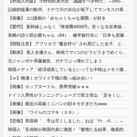
【外国人問題】 小野田紀美大臣「議論すべき時だ」→SNS「まだ議論もしてなかったんだ...」→小野田大臣「これが進歩状況です」めちゃくちゃ仕事して...
記録的猛暑の欧州、ドナウ川の水位が低下してマンモスの骨や沈没したドイツ軍の戦艦が出現
【画像】 エ□漫画の「めちゃくちゃな展開」が好き
【驚愕】 新幹線じゃなく『帰省費4000円』安くなる在来線で帰省した結果ｗｗｗｗｗ
長崎の語り部お爺ちゃん（84）、修学旅行生に「日本も原爆を持たないと負ける」と言われびっくり！ 被団協代表（85）も中学生に「核を持たないで日本...
【閲覧注意】 アフリカで ”魔女狩り” され死亡した女子、とんでもなくエ□い体してると話題に
【動画】 美人女優さん、映画でマ○コのビラビラまでめくらせてしまうｗｗｗｗｗｗ
元ジャンポケ斉藤被告、ガチでぶっ壊れてしまう
韓国メディア「経済成長しているといっても中味はメモリ価格だけ。雇用増加見通しが半減してしまった」……韓国の内需不況は根強い状況っすね
【ｗ】物凄くカワイイ子猫の取っ組み合い！
【画像】カップヌードル、限界突破ｗｗｗ
ドイツ人男性がランニングシューズで富士登山 「足をくじいて動けない」
【画像】最近の高級ミニバンの顔キモすぎだろwww
【画像】「ワイらのゴマキ（３９）」
【悲報】美容師「…手は尽くしました」おば「ｱｯ…ｯｽ…」→
韓国人「安貞桓が韓国代表に激怒！『惨憺たる結果、徹底的な刷新が必要だ』と監督や協会を痛烈批判」