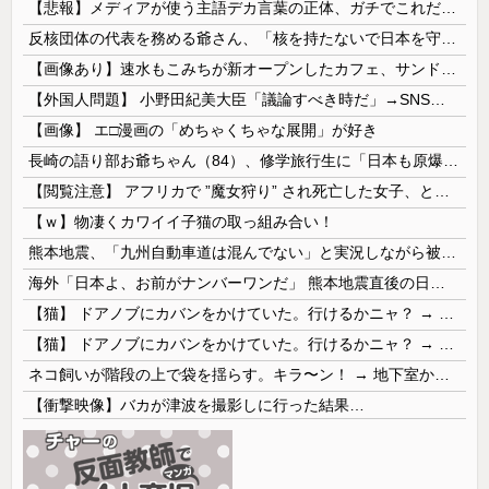
【悲報】メディアが使う主語デカ言葉の正体、ガチでこれだったｗｗｗｗ
反核団体の代表を務める爺さん、「核を持たないで日本を守れますか」と中学生に詰問された結果……
【画像あり】速水もこみちが新オープンしたカフェ、サンドイッチ1つ「3000円」ｗｗｗｗｗ
【外国人問題】 小野田紀美大臣「議論すべき時だ」→SNS「まだ議論もしてなかったんだ...」→小野田大臣「これが進歩状況です」めちゃくちゃ仕事して...
【画像】 エ□漫画の「めちゃくちゃな展開」が好き
長崎の語り部お爺ちゃん（84）、修学旅行生に「日本も原爆を持たないと負ける」と言われびっくり！ 被団協代表（85）も中学生に「核を持たないで日本...
【閲覧注意】 アフリカで ”魔女狩り” され死亡した女子、とんでもなくエ□い体してると話題に
【ｗ】物凄くカワイイ子猫の取っ組み合い！
熊本地震、「九州自動車道は混んでない」と実況しながら被災地へ向かう有名アナなどに批判殺到 全国紙記者「最新の状況をいち早く伝えることは報道機関としての責務」「情報を取り上げることには大きな意義がある」
海外「日本よ、お前がナンバーワンだ」 熊本地震直後の日本の対応のスピードに世界が衝撃
【猫】 ドアノブにカバンをかけていた。行けるかニャ？ → 猫はこうなります…
【猫】 ドアノブにカバンをかけていた。行けるかニャ？ → 猫はこうなります…
ネコ飼いが階段の上で袋を揺らす。キラ〜ン！ → 地下室からヤツが現れる…
【衝撃映像】バカが津波を撮影しに行った結果…