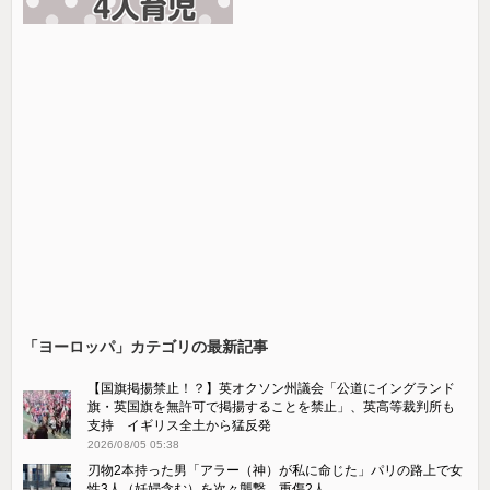
「ヨーロッパ」カテゴリの最新記事
【国旗掲揚禁止！？】英オクソン州議会「公道にイングランド
旗・英国旗を無許可で掲揚することを禁止」、英高等裁判所も
支持 イギリス全土から猛反発
2026/08/05 05:38
刃物2本持った男「アラー（神）が私に命じた」パリの路上で女
性3人（妊婦含む）を次々襲撃 重傷2人