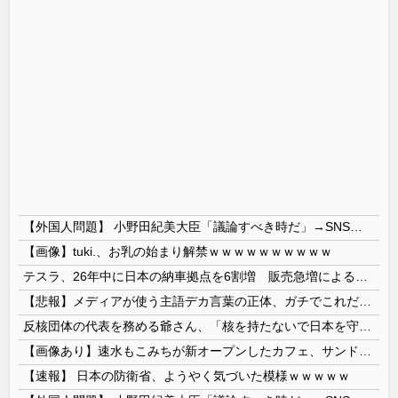
【外国人問題】 小野田紀美大臣「議論すべき時だ」→SNS「まだ議論もしてなかったんだ...」→小野田大臣「これが進歩状況です」めちゃくちゃ仕事して...
【画像】tuki.、お乳の始まり解禁ｗｗｗｗｗｗｗｗｗｗ
テスラ、26年中に日本の納車拠点を6割増 販売急増による混乱収拾へ
【悲報】メディアが使う主語デカ言葉の正体、ガチでこれだったｗｗｗｗ
反核団体の代表を務める爺さん、「核を持たないで日本を守れますか」と中学生に詰問された結果……
【画像あり】速水もこみちが新オープンしたカフェ、サンドイッチ1つ「3000円」ｗｗｗｗｗ
【速報】 日本の防衛省、ようやく気づいた模様ｗｗｗｗｗ