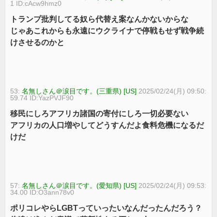
1 ID:cAcw9hmz0
トランプ批判してる奴ら代替え案なんかないからな
じゃあこれからも永遠にウクライナで停戦もせず戦争続
けさせるのかと
53:
名無しさん＠涙目です。(三重県) [US]
2025/02/24(月) 09:50:
59.74 ID:YazPVJF90
移民にしろアフリカ諸国の寄付にしろ一切必要ない
アフリカの人口増やしてどうすんだよ食料危機になるだ
けだ
57:
名無しさん＠涙目です。(愛知県) [US]
2025/02/24(月) 09:53:
34.00 ID:O3ann78v0
ポリコレやらLGBTっていったいなんだったんだろう？