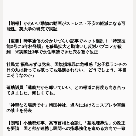
【朗報】かわいい動物の動画がストレス・不安の軽減になる可
能性。英大学の研究で実証
【重要】時事通信の分かりづらい記事でネット混乱！「特定技
能2号に5年枠登場」を移民拡大と勘違いし反対パブコメが殺
到 ※実際は3年で永住申請できた穴を塞ぐ改正
社民党 福島みずほ党首、国旗損壊罪に危機感「お子様ランチの
日の丸は折っても破っても処罰されない、 どうでしょう。本当
にそうなのか」
蓮舫議員「蓮舫だから叩いていい、との報道に何度も向き合っ
てきました。悔しくても」
「神聖なる場所です」靖国神社、境内におけるコスプレや軍装
の禁止を発表
【朗報】小池都知事、高市首相と会談し「墓地埋葬法」の改正
を要請 国と都が連携し民間への指導強化を進める方向で一致