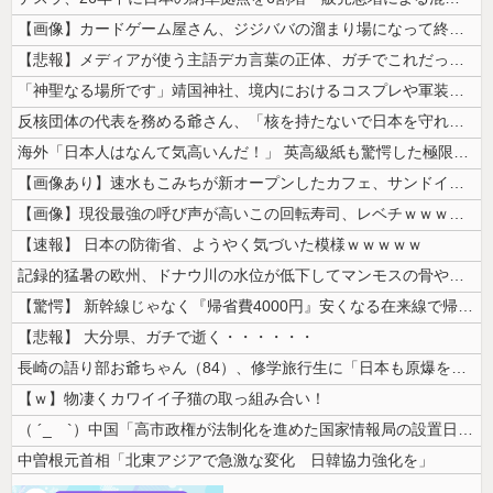
【画像】カードゲーム屋さん、ジジババの溜まり場になって終わるwwwww...
【悲報】メディアが使う主語デカ言葉の正体、ガチでこれだったｗｗｗｗ
「神聖なる場所です」靖国神社、境内におけるコスプレや軍装の禁止を発表
反核団体の代表を務める爺さん、「核を持たないで日本を守れますか」と中学...
海外「日本人はなんて気高いんだ！」 英高級紙も驚愕した極限の中の日本人...
【画像あり】速水もこみちが新オープンしたカフェ、サンドイッチ1つ「30...
【画像】現役最強の呼び声が高いこの回転寿司、レベチｗｗｗｗｗｗｗｗｗｗ
【速報】 日本の防衛省、ようやく気づいた模様ｗｗｗｗｗ
記録的猛暑の欧州、ドナウ川の水位が低下してマンモスの骨や沈没したドイツ...
【驚愕】 新幹線じゃなく『帰省費4000円』安くなる在来線で帰省した結...
【悲報】 大分県、ガチで逝く・・・・・・
長崎の語り部お爺ちゃん（84）、修学旅行生に「日本も原爆を持たないと負...
【ｗ】物凄くカワイイ子猫の取っ組み合い！
（ ´_ゝ`）中国「高市政権が法制化を進めた国家情報局の設置日が7月3...
中曽根元首相「北東アジアで急激な変化 日韓協力強化を」