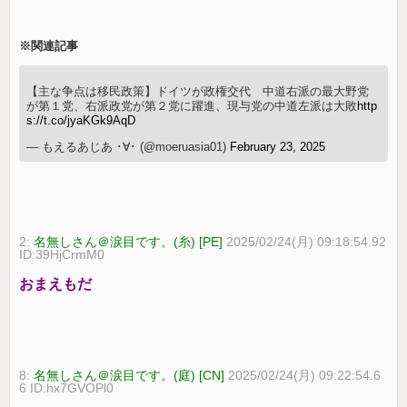
※関連記事
【主な争点は移民政策】ドイツが政権交代 中道右派の最大野党
が第１党、右派政党が第２党に躍進、現与党の中道左派は大敗
http
s://t.co/jyaKGk9AqD
— もえるあじあ ･∀･ (@moeruasia01)
February 23, 2025
2:
名無しさん＠涙目です。(糸) [PE]
2025/02/24(月) 09:18:54.92
ID:39HjCrmM0
おまえもだ
8:
名無しさん＠涙目です。(庭) [CN]
2025/02/24(月) 09:22:54.6
6 ID:hx7GVOPl0