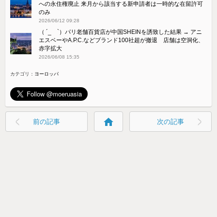
への永住権廃止 来月から該当する新申請者は一時的な在留許可
のみ
2026/06/12 09:28
（ ´_ゝ`）パリ老舗百貨店が中国SHEINを誘致した結果 → アニ
エスベーやA.P.C.などブランド100社超が撤退 店舗は空洞化、
赤字拡大
2026/06/08 15:35
カテゴリ：
ヨーロッパ
home
前の記事
次の記事