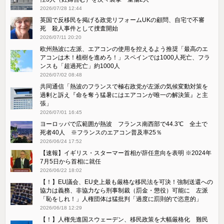
2026/07/28 12:44
英国で反移民を掲げる政党リフォームUKの顧問、自宅で不審
死 殺人事件として捜査開始
2026/07/11 20:20
欧州熱波に左派、エアコンの使用を控えるよう推奨「最高のエ
アコンは木！植樹を進めろ！」スペインでは1000人死亡、フラ
ンスも「超過死亡」約1000人
2026/07/02 08:48
共同通信「熱波のフランスで極右政党が左派の気候変動対策を
過剰と訴え『命を奪う猛暑にはエアコンが唯一の解決策』と主
張」
2026/07/01 16:45
ヨーロッパで広範囲が熱波 フランス南西部で44.3℃ 全土で
死者40人 ※フランスのエアコン普及率25％
2026/06/24 17:52
【速報】イギリス・スターマー首相が辞任意向を表明 ※2024年
7月5日から首相に就任
2026/06/22 18:02
【！】EU議会、EU史上最も厳格な移民法を可決！強制送還への
協力は義務、非協力なら刑事制裁（罰金・懲役）可能に 左派
「恥をしれ！」人権団体は猛批判「過度に罰則的で恣意的」
2026/06/18 12:29
【！】人権先進国スウェーデン、移民政策を大幅厳格化 難民