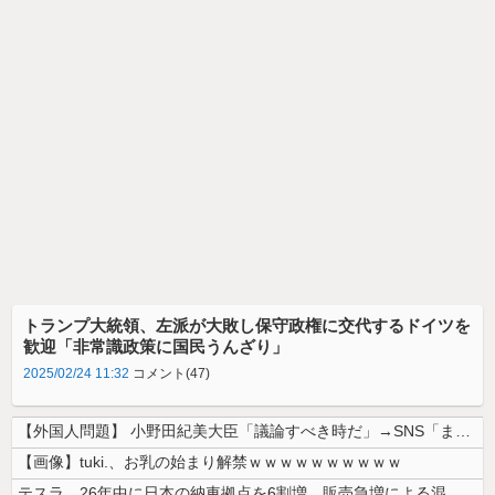
トランプ大統領、左派が大敗し保守政権に交代するドイツを
歓迎「非常識政策に国民うんざり」
2025/02/24 11:32
コメント(47)
【外国人問題】 小野田紀美大臣「議論すべき時だ」→SNS「まだ議論もし...
【画像】tuki.、お乳の始まり解禁ｗｗｗｗｗｗｗｗｗｗ
テスラ、26年中に日本の納車拠点を6割増 販売急増による混乱収拾へ