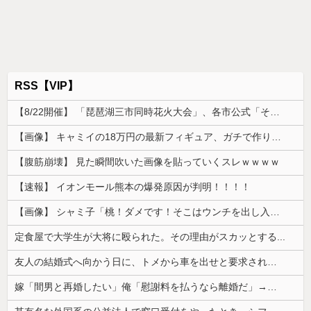
RSS【VIP】
【8/22開催】 「琵琶湖三市同時花火大会」、各市公式「そんな花火大会は存在しない」→ 高価チケットを購入した人達がSNS阿鼻叫喚
【画像】 キャミイの18万円の最新フィギュア、ガチで作り込みがエグすぎる
【腹筋崩壊】 見た瞬間吹いた画像を貼っていくスレｗｗｗｗ
【速報】 イオンモール熊本の爆発原因が判明！！！！
【画像】 シャミ子「桃！ダメです！そこはウンチを出し入れする穴です！」
定食屋で大学生が大将に殴られた。その理由がスカッとする...
友人の結婚式へ向かう日に、トメから車を出せと要求された。断っただけなのに大騒ぎになってしまい…
嫁「間男と再婚したい」俺「慰謝料を払うなら離婚だ」→ところが後日「やっぱり戻りたい」と言い出して…