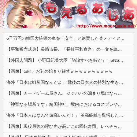
6千万円の韓国大統領の車を「安全」と絶賛した某メディア、高市首相の3千万円の車に対しては……
【平和祈念式典】長崎市長、「長崎平和宣言」の一文を読み飛ばす 「NPTの義務を履行し、核軍縮に向け着実に前進することを求めます」
【外国人問題】 小野田紀美大臣「議論すべき時だ」→SNS「まだ議論もしてなかったんだ...」→小野田大臣「これが進歩状況です」めちゃくちゃ仕事して...
【画像】tuki.、お乳の始まり解禁ｗｗｗｗｗｗｗｗｗｗ
海外「日本は戦勝国なんだよ」 戦後の日本人の特別な生き様に各国から称賛の声
【画像】カードゲーム屋さん、ジジババの溜まり場になって終わるwwwwwwwwwwww
「神聖なる場所です」靖国神社、境内におけるコスプレや軍装の禁止を発表
海外「日本人はなんて気高いんだ！」 英高級紙も驚愕した極限の中の日本人の姿に世界が衝撃
【画像】現役最強の呼び声が高いこの回転寿司、レベチｗｗｗｗｗｗｗｗｗｗ