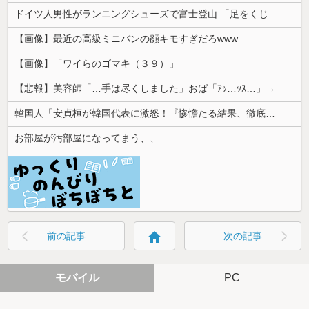
ドイツ人男性がランニングシューズで富士登山 「足をくじいて動けない」
【画像】最近の高級ミニバンの顔キモすぎだろwww
【画像】「ワイらのゴマキ（３９）」
【悲報】美容師「…手は尽くしました」おば「ｱｯ…ｯｽ…」→
韓国人「安貞桓が韓国代表に激怒！『惨憺たる結果、徹底的な刷新が必要だ』と監督や協会を痛烈批判」
お部屋が汚部屋になってまう、、
home
前の記事
次の記事
モバイル
PC