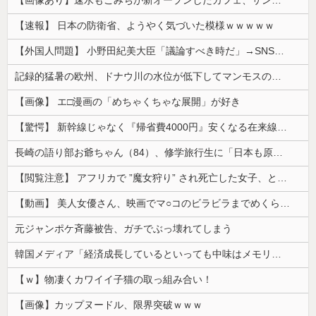
【画像あり】速水もこみちが新オープンしたカフェ、サンドイッチ1つ「3000円」ｗｗｗｗｗ
【速報】 日本の防衛省、ようやく気づいた模様ｗｗｗｗｗ
【外国人問題】 小野田紀美大臣「議論すべき時だ」→SNS「まだ議論もしてなかったんだ...」→小野田大臣「これが進歩状況です」めちゃくちゃ仕事して...
記録的猛暑の欧州、ドナウ川の水位が低下してマンモスの骨や沈没したドイツ軍の戦艦が出現
【画像】 エ□漫画の「めちゃくちゃな展開」が好き
【驚愕】 新幹線じゃなく『帰省費4000円』安くなる在来線で帰省した結果ｗｗｗｗｗ
長崎の語り部お爺ちゃん（84）、修学旅行生に「日本も原爆を持たないと負ける」と言われびっくり！ 被団協代表（85）も中学生に「核を持たないで日本...
【閲覧注意】 アフリカで ”魔女狩り” され死亡した女子、とんでもなくエ□い体してると話題に
【動画】 美人女優さん、映画でマ○コのビラビラまでめくらせてしまうｗｗｗｗｗｗ
元ジャンポケ斉藤被告、ガチでぶっ壊れてしまう
韓国メディア「経済成長しているといっても中味はメモリ価格だけ。雇用増加見通しが半減してしまった」……韓国の内需不況は根強い状況っすね
【ｗ】物凄くカワイイ子猫の取っ組み合い！
【画像】カップヌードル、限界突破ｗｗｗ