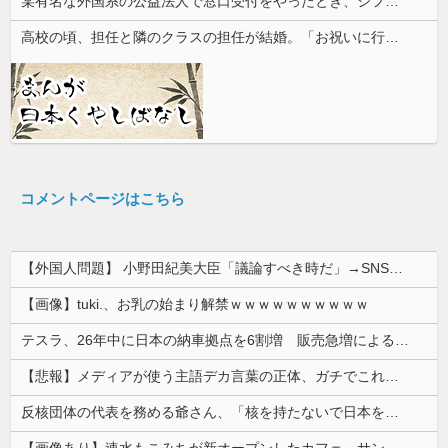
某有名な外国系の公益法人で窓口受付をやったとき、シフト外しみたいな人をシフト表で数人確認できたわ
高校の頃、担任と隣のクラスの担任が結婚。「お祝いに行こう！」と結婚式場に突撃した結果...
コメントページはこちら
【外国人問題】 小野田紀美大臣「議論すべき時だ」→SNS「まだ議論もしてなかったんだ...」→小野田大臣「これが進歩状況です」めちゃくちゃ仕事して...
【画像】tuki.、お乳の始まり解禁ｗｗｗｗｗｗｗｗｗｗ
テスラ、26年中に日本の納車拠点を6割増 販売急増による混乱収拾へ
【悲報】メディアが使う主語デカ言葉の正体、ガチでこれだったｗｗｗｗ
反核団体の代表を務める爺さん、「核を持たないで日本を守れますか」と中学生に詰問された結果……