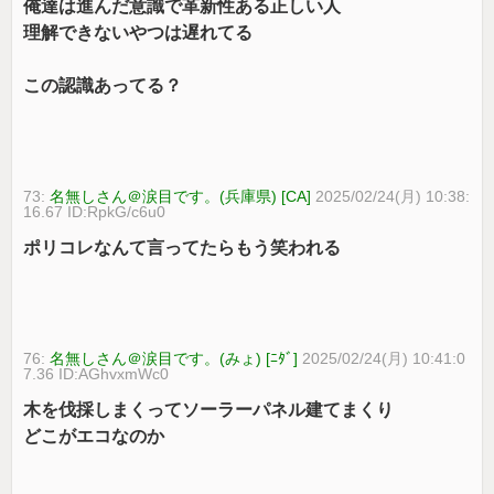
俺達は進んだ意識で革新性ある正しい人
理解できないやつは遅れてる
この認識あってる？
73:
名無しさん＠涙目です。(兵庫県) [CA]
2025/02/24(月) 10:38:
16.67 ID:RpkG/c6u0
ポリコレなんて言ってたらもう笑われる
76:
名無しさん＠涙目です。(みょ) [ﾆﾀﾞ]
2025/02/24(月) 10:41:0
7.36 ID:AGhvxmWc0
木を伐採しまくってソーラーパネル建てまくり
どこがエコなのか