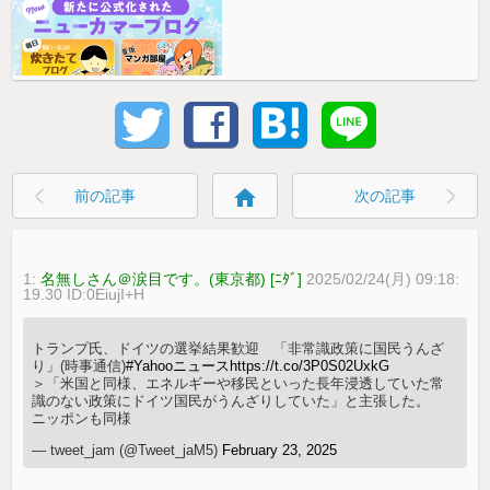
home
前の記事
次の記事
1:
名無しさん＠涙目です。(東京都) [ﾆﾀﾞ]
2025/02/24(月) 09:18:
19.30 ID:0EiujI+H
トランプ氏、ドイツの選挙結果歓迎 「非常識政策に国民うんざ
り」(時事通信)
#Yahooニュース
https://t.co/3P0S02UxkG
＞「米国と同様、エネルギーや移民といった長年浸透していた常
識のない政策にドイツ国民がうんざりしていた」と主張した。
ニッポンも同様
— tweet_jam (@Tweet_jaM5)
February 23, 2025