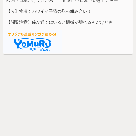
欧州「日本だけ反則だろ…」 世界の『日本びいき』にヨーロッパ全土から不満の声
【ｗ】物凄くカワイイ子猫の取っ組み合い！
【閲覧注意】俺が近くにいると機械が壊れるんだけどさ