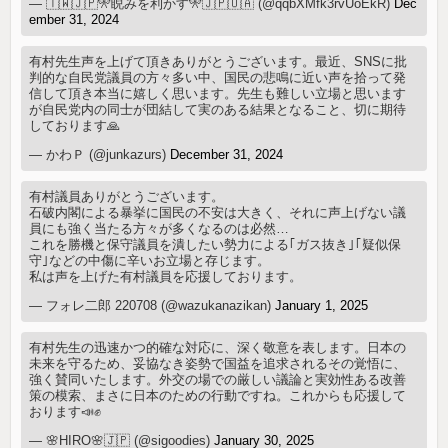
— 🇹🇼🇯🇵🎌睨みを利かす🎌🇯🇵🇺🇦 (@qqbXMfk3rvUoEkR)
Dec
ember 31, 2024
有村先生声を上げて頂きありがとうございます。最近、SNSに批
判的な自民党議員の方々多い中、国民の悲鳴に近い声を拾って発
信して頂き本当に嬉しく思います。先生も難しい立場と思います
が自民党内の同士が団結して実のある結果となること、切に期待
しております🙏
— かわＰ (@junkazurs)
December 31, 2024
有村議員ありがとうございます。
石破内閣による暴挙に国民の不安は大きく、それに声上げない議
員にも強く当たる方々が多くなるのは必然…
これを勝機と保守議員を潰したい勢力による｢ガス抜き｣｢疑似保
守｣などの中傷に辛いお立場と存じます。
私は声を上げた有村議員を応援しております。
— フォレ二郎 220708 (@wazukanazikan)
January 1, 2025
有村先生の迅速かつ的確な対応に、深く敬意を表します。日本の
未来を守るため、妥協なき姿勢で国益を追求されるその覚悟に、
強く賛同いたします。外交の場での厳しい議論と実効性ある改善
策の模索、まさに日本のための行動ですね。これからも応援して
おります📣✊
— 🌸HIRO🌸🇯🇵 (@sigoodies)
January 30, 2025