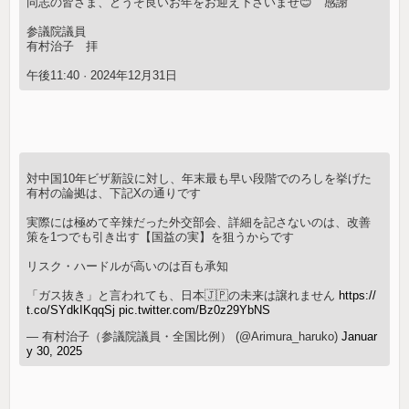
同志の皆さま、どうぞ良いお年をお迎え下さいませ😊 感謝
参議院議員
有村治子 拝
午後11:40 · 2024年12月31日
対中国10年ビザ新設に対し、年末最も早い段階でのろしを挙げた
有村の論拠は、下記Xの通りです
実際には極めて辛辣だった外交部会、詳細を記さないのは、改善
策を1つでも引き出す【国益の実】を狙うからです
リスク・ハードルが高いのは百も承知
「ガス抜き」と言われても、日本🇯🇵の未来は譲れません
https://
t.co/SYdkIKqqSj
pic.twitter.com/Bz0z29YbNS
— 有村治子（参議院議員・全国比例） (@Arimura_haruko)
Januar
y 30, 2025