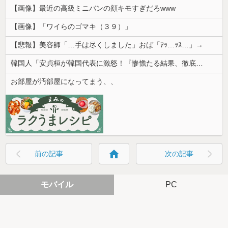
【画像】最近の高級ミニバンの顔キモすぎだろwww
【画像】「ワイらのゴマキ（３９）」
【悲報】美容師「…手は尽くしました」おば「ｱｯ…ｯｽ…」→
韓国人「安貞桓が韓国代表に激怒！『惨憺たる結果、徹底的な刷新が必要だ』と監督や協会を痛烈批判」
お部屋が汚部屋になってまう、、
home
前の記事
次の記事
モバイル
PC