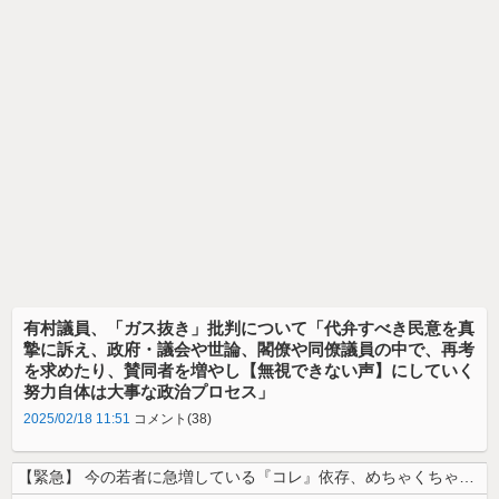
有村議員、「ガス抜き」批判について「代弁すべき民意を真
摯に訴え、政府・議会や世論、閣僚や同僚議員の中で、再考
を求めたり、賛同者を増やし【無視できない声】にしていく
努力自体は大事な政治プロセス」
2025/02/18 11:51
コメント(38)
【緊急】 今の若者に急増している『コレ』依存、めちゃくちゃ深刻な模様w...