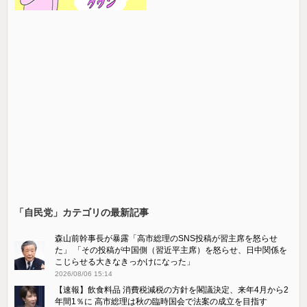
「自民党」カテゴリの最新記事
森山前幹事長が暴露「高市総理のSNS投稿が習主席を怒らせ
た」 「その投稿が中国側（習近平主席）を怒らせ、日中関係を
こじらせる大きなきっかけになった」
2026/08/06 15:14
【速報】飲食料品 消費税減税の方針を閣議決定、来年4月から2
年間1％に 高市総理は秋の臨時国会で法案の成立を目指す