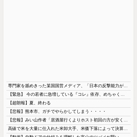
専門家を舐めきった某国国営メディア、「日本の反撃能力が地域を不安定化させている」というストーリーで番組制作を進めようとするも……
【緊急】 今の若者に急増している『コレ』依存、めちゃくちゃ深刻な模様w w w w w w w w w w
【超朗報】夏、終わる
【悲報】熊本市、ガチでやらかしてしまう・・・・
【悲報】みい山作者「居酒屋行くよりホスト初回の方が安くてチヤホヤされる」
高値で米を大量に仕入れた米卸大手、米価下落によって決算が凄まじいことになっている模様
【動画】自動ドアの仕組みを理解した富山のツバメが賢い。