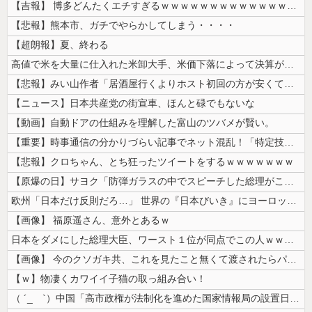
【吉報】 博多どんたくエチすぎるｗｗｗｗｗｗｗｗｗｗｗｗｗｗｗ
【悲報】熊本市、ガチでやらかしてしまう・・・・
【超朗報】夏、終わる
高値で米を大量に仕入れた米卸大手、米価下落によって決算が凄まじいことに...
【悲報】みい山作者「居酒屋行くよりホスト初回の方が安くてチヤホヤされる...
【ニュース】日本共産党の街宣車、ほんと碌でもないな
【動画】自動ドアの仕組みを理解した富山のツバメが賢い。
【重要】時事通信の分かりづらい記事でネット混乱！「特定技能2号に5年枠...
【悲報】クロちゃん、とち狂ったツイートをするｗｗｗｗｗｗｗ
【原爆の日】サヨク「防弾ガラスの中でスピーチした総理がこれまでいたんだ...
欧州「日本だけ反則だろ…」 世界の『日本びいき』にヨーロッパ全土から不...
【画像】 福原遥さん、意外とあるｗ
日本をダメにした総理大臣、ワースト１位が同点でこの人ｗｗｗｗｗｗ
【画像】 今のクソガキ共、これを見たこと無くて渡されたらパニクるらしい...
【ｗ】物凄くカワイイ子猫の取っ組み合い！
（ ´_ゝ`）中国「高市政権が法制化を進めた国家情報局の設置日が7月3...