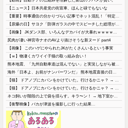
【ニュース】日本共産党の街宣車、ほんと碌でもないな
【重要】時事通信の分かりづらい記事でネット混乱！「特定技能2号に5年枠登場」を移民拡大と勘違いし反対パブコメが殺到 ※実際は3年で永住申請できた...
【原爆の日】サヨク「防弾ガラスの中でスピーチした総理がこれまでいたんだろうか。オバマ大統領でさえ、防弾ガラスなんてなかった！」→石破茂＆オバマ大...
【画像】 JKダンス部、いろんなデカパイが大暴れｗｗｗｗｗｗｗ
尻肉が凄い神宮寺ナオのAVより抜けそうな新ヌード part4
【画像】 このハゲにやられたJKがたくさんいるという事実
【ｗ】物凄くカワイイ子猫の取っ組み合い！
熊本地震、「九州自動車道は混んでない」と実況しながら被災地へ向かう有名アナなどに批判殺到 全国紙記者「最新の状況をいち早く伝えることは報道機関としての責務」「情報を取り上げることには大きな意義がある」
海外「日本よ、お前がナンバーワンだ」 熊本地震直後の日本の対応のスピードに世界が衝撃
【猫】 ドアノブにカバンをかけていた。行けるかニャ？ → 猫はこうなります…
【猫】 ドアノブにカバンをかけていた。行けるかニャ？ → 猫はこうなります…
ネコ飼いが階段の上で袋を揺らす。キラ〜ン！ → 地下室からヤツが現れる…
【衝撃映像】バカが津波を撮影しに行った結果…