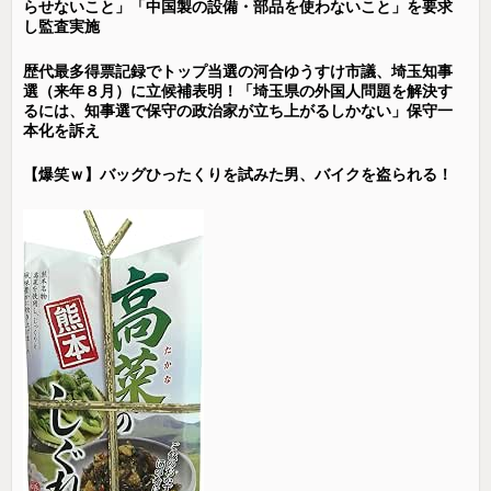
らせないこと」「中国製の設備・部品を使わないこと」を要求
し監査実施
歴代最多得票記録でトップ当選の河合ゆうすけ市議、埼玉知事
選（来年８月）に立候補表明！「埼玉県の外国人問題を解決す
るには、知事選で保守の政治家が立ち上がるしかない」保守一
本化を訴え
【爆笑ｗ】バッグひったくりを試みた男、バイクを盗られる！