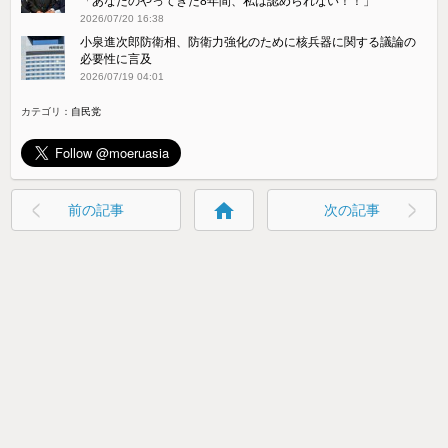
「あなたのやってきた8年間、私は認められない！！」
2026/07/20 16:38
小泉進次郎防衛相、防衛力強化のために核兵器に関する議論の
必要性に言及
2026/07/19 04:01
カテゴリ：
自民党
home
前の記事
次の記事