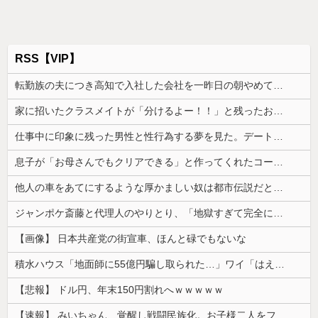
RSS【VIP】
転勤族の夫につき高知で入社した会社を一昨日の朝やめてきた。ヘンパイとかいつの時代だ気持ち悪い。
家に招いたクラスメイトが「分けるよー！！」と残ったお菓子を配り始めた。最後はコピー紙1枚と折り紙1枚まで根こそぎ…
仕事中に印象に残った男性と性行為する夢を見た。デートではなく本当に性行為する夢......
息子が「お母さんでもクリアできる」と作ってくれたコース。ゴールまで進むと心温まる仕掛けが待っていて…
他人の車をあてにするような厚かましい奴は都市伝説だと思ってたが、現実に生息する生き物だと知った令和元年の師走
ジャンポケ斎藤と代理人のやりとり、「地獄すぎて完全にコントになってる……」と衝撃を受ける人が続出中
【画像】 日本共産党の街宣車、ほんと碌でもないな
積水ハウス「地面師に55億円騙し取られた…」ワイ「はえーかわいそう…会社滅茶苦茶やろなぁ」
【悲報】 ドル円、年末150円割れへｗｗｗｗｗ
【速報】 みいちゃん、覚醒し戦闘民族化。お子様二人をフルボッコにしてしまう