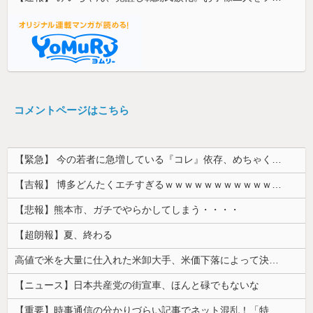
コメントページはこちら
【緊急】 今の若者に急増している『コレ』依存、めちゃくちゃ深刻な模様w w w w w w w w w w
【吉報】 博多どんたくエチすぎるｗｗｗｗｗｗｗｗｗｗｗｗｗｗｗ
【悲報】熊本市、ガチでやらかしてしまう・・・・
【超朗報】夏、終わる
高値で米を大量に仕入れた米卸大手、米価下落によって決算が凄まじいことになっている模様
【ニュース】日本共産党の街宣車、ほんと碌でもないな
【重要】時事通信の分かりづらい記事でネット混乱！「特定技能2号に5年枠登場」を移民拡大と勘違いし反対パブコメが殺到 ※実際は3年で永住申請できた...