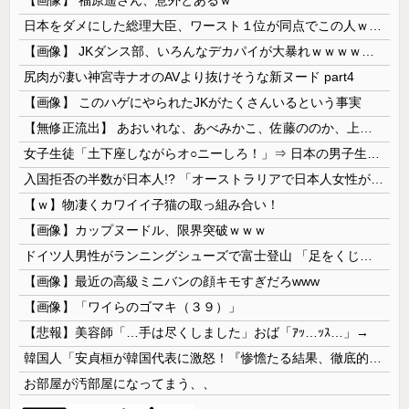
日本をダメにした総理大臣、ワースト１位が同点でこの人ｗｗｗｗｗｗ
【画像】 JKダンス部、いろんなデカパイが大暴れｗｗｗｗｗｗｗ
尻肉が凄い神宮寺ナオのAVより抜けそうな新ヌード part4
【画像】 このハゲにやられたJKがたくさんいるという事実
【無修正流出】 あおいれな、あべみかこ、佐藤ののか、上川星空、美園和花！人気女優5人のマ●コが高画質で丸見えに！
女子生徒「土下座しながらオ○ニーしろ！」⇒ 日本の男子生徒への性的いじめ動画がエ□すぎる
入国拒否の半数が日本人!? 「オーストラリアで日本人女性が売春」
【ｗ】物凄くカワイイ子猫の取っ組み合い！
【画像】カップヌードル、限界突破ｗｗｗ
ドイツ人男性がランニングシューズで富士登山 「足をくじいて動けない」
【画像】最近の高級ミニバンの顔キモすぎだろwww
【画像】「ワイらのゴマキ（３９）」
【悲報】美容師「…手は尽くしました」おば「ｱｯ…ｯｽ…」→
韓国人「安貞桓が韓国代表に激怒！『惨憺たる結果、徹底的な刷新が必要だ』と監督や協会を痛烈批判」
お部屋が汚部屋になってまう、、