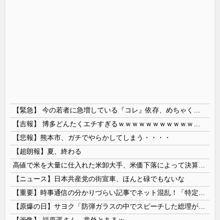
【緊急】 今の若者に急増している『コレ』依存、めちゃくちゃ深刻な模様w w w w w w w w w w
【吉報】 博多どんたくエチすぎるｗｗｗｗｗｗｗｗｗｗｗｗｗｗｗ
【悲報】熊本市、ガチでやらかしてしまう・・・・
【超朗報】夏、終わる
高値で米を大量に仕入れた米卸大手、米価下落によって決算が凄まじいことになっている模様
【ニュース】日本共産党の街宣車、ほんと碌でもないな
【重要】時事通信の分かりづらい記事でネット混乱！「特定技能2号に5年枠登場」を移民拡大と勘違いし反対パブコメが殺到 ※実際は3年で永住申請できた...
【原爆の日】サヨク「防弾ガラスの中でスピーチした総理がこれまでいたんだろうか。オバマ大統領でさえ、防弾ガラスなんてなかった！」→石破茂＆オバマ大...
【画像】 福原遥さん、意外とあるｗ