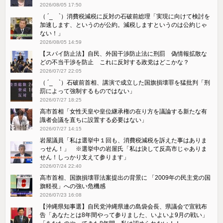
2026/08/05 17:50
（ ´_ゝ`）消費税減税に反対の石破前総理「実現に向けて検討を
加速します、というのが公約。減税しますというのは公約じゃ
ない！」
2026/08/05 14:59
【スパイ防止法】自民、外国干渉防止法に刑罰 偽情報拡散な
どの不当干渉を防止 これに反対する政党はどこかな？
2026/07/27 22:05
（ ´_ゝ`）石破前首相、講演で成立した国旗損壊罪を猛批判「刑
罰によって強制するものではない」
2026/07/27 18:25
高市首相「女性天皇や皇位継承権の在り方を議論する新たな有
識者会議を直ちに設置する必要はない」
2026/07/27 14:15
岩屋議員「私は選挙中１回も、消費税減税を訴えた事はありま
っせん！」 ※選挙中の岩屋氏「私は決して反高市じゃありま
せん！しっかり支えて参ります」
2026/07/24 22:40
高市首相、国旗損壊罪法案提出の背景に 「2009年の民主党の国
旗軽視」への強い危機感
2026/07/23 16:08
【沖縄県知事選】自民党沖縄県連の島袋会長、県議会で宣戦布
告「あなたとは8年間やって参りました、いよいよ9月の戦い」