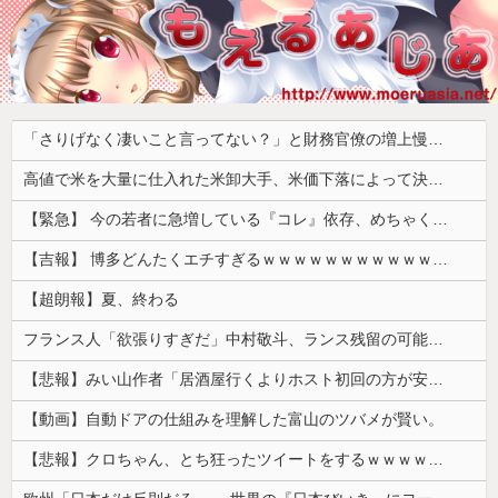
「さりげなく凄いこと言ってない？」と財務官僚の増上慢っぷりに衝撃を受ける人が続出、なぜ官僚にすぎない財務省が……
高値で米を大量に仕入れた米卸大手、米価下落によって決算が凄まじいことになっている模様
【緊急】 今の若者に急増している『コレ』依存、めちゃくちゃ深刻な模様w w w w w w w w w w
【吉報】 博多どんたくエチすぎるｗｗｗｗｗｗｗｗｗｗｗｗｗｗｗ
【超朗報】夏、終わる
フランス人「欲張りすぎだ」中村敬斗、ランス残留の可能性を会長が示唆！移籍金が交渉の壁に..現地サポの本音がこれ！【海外の反応】
【悲報】みい山作者「居酒屋行くよりホスト初回の方が安くてチヤホヤされる」
【動画】自動ドアの仕組みを理解した富山のツバメが賢い。
【悲報】クロちゃん、とち狂ったツイートをするｗｗｗｗｗｗｗ