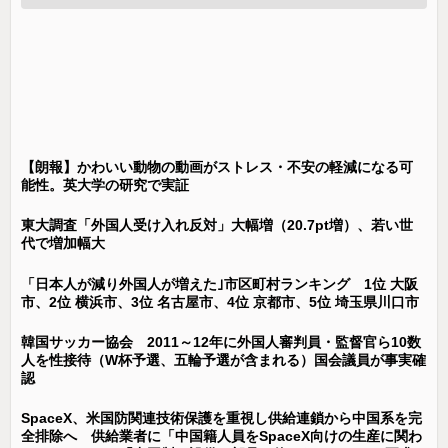
【朗報】かわいい動物の動画がストレス・不安の軽減になる可
能性。英大学の研究で実証
東大調査「外国人受け入れ反対」大幅増（20.7pt増）、若い世
代で増加幅大
「日本人が減り外国人が増えた｣市区町村ランキング 1位 大阪
市、2位 横浜市、3位 名古屋市、4位 京都市、5位 埼玉県川口市
韓国サッカー協会 2011～12年に外国人審判員・監督官ら10数
人を性接待（W杯予選、五輪予選が含まれる）国会議員が事実確
認
SpaceX、米国防関連技術保護を重視し供給連鎖から中国系を完
全排除へ 供給業者に「中国籍人員をSpaceX向けの生産に関わ