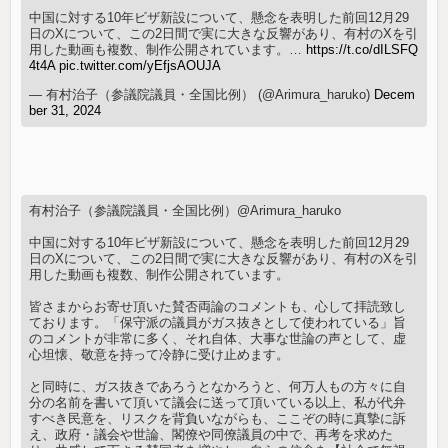
中国に対する10年ビザ新設について、懸念を表明した前回12月29
日のXについて、この2日間で実に大きな反響があり、有村のXを引
用した動画も複数、制作公開されています。…
https://t.co/dILSFQ
4t4A
pic.twitter.com/yEfjsAOUJA
— 有村治子（参議院議員・全国比例） (@Arimura_haruko)
Decem
ber 31, 2024
有村治子（参議院議員・全国比例）@Arimura_haruko
中国に対する10年ビザ新設について、懸念を表明した前回12月29
日のXについて、この2日間で実に大きな反響があり、有村のXを引
用した動画も複数、制作公開されています。
皆さまからお寄せ頂いた賛否両論のコメントも、心して拝読致し
ております。「保守派の議員がガス抜きとして使われている」旨
のコメントが非常に多く、それ自体、大事な世論の声として、虚
心坦懐、敬意を持って冷静に受け止めます。
と同時に、ガス抜きであろうとなかろうと、何万人もの方々に自
分の名前を書いて頂いて議会に送って頂いている以上、私が代弁
すべき民意を、リスクを背負いながらも、ここぞの時に真摯に訴
え、政府・議会や世論、閣僚や同僚議員の中で、再考を求めた