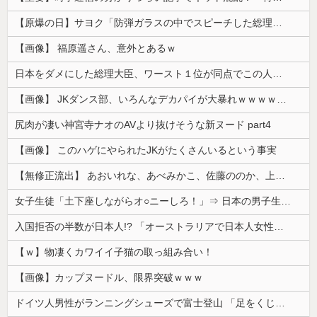
【原爆の日】サヨク「防弾ガラスの中でスピーチした総理がこれまでいたんだろうか。オバマ大統領でさえ、防弾ガラスなんてなかった！」→石破茂＆オバマ大...
【画像】 福原遥さん、意外とあるｗ
日本をダメにした総理大臣、ワースト１位が同点でこの人ｗｗｗｗｗｗ
【画像】 JKダンス部、いろんなデカパイが大暴れｗｗｗｗｗｗｗ
尻肉が凄い神宮寺ナオのAVより抜けそうな新ヌード part4
【画像】 このハゲにやられたJKがたくさんいるという事実
【無修正流出】 あおいれな、あべみかこ、佐藤ののか、上川星空、美園和花！人気女優5人のマ●コが高画質で丸見えに！
女子生徒「土下座しながらオ○ニーしろ！」⇒ 日本の男子生徒への性的いじめ動画がエ□すぎる
入国拒否の半数が日本人!? 「オーストラリアで日本人女性が売春」
【ｗ】物凄くカワイイ子猫の取っ組み合い！
【画像】カップヌードル、限界突破ｗｗｗ
ドイツ人男性がランニングシューズで富士登山 「足をくじいて動けない」