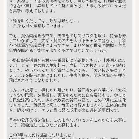
り、共感して下さる賛同者を増やし、自らの信念を【社会で無視
できない声】に昇華していく努力自体は、大事な政治プロセスだ
と真摯に考えております。
正論を吐くだけでは、政治は動かない。
…自身も日々痛感しています。
でも、賛否両論ある中で、勇気を出してリスクを取り、持論を発
していかずして、共感・賛同の声を広げるチャンスはなく、丁寧
かつ慎重な持論展開によってこそ、より的確な世論の把握・意見
集約が図れる可能性が出てくるのではないでしょうか。
小野田紀美議員と有村が一番最初に問題提起をした【外国人によ
るパーティー券の購入規制】も、当初「ガス抜き」と言われ続け
ました。やっと掴んだ国会質問においても、「ガス抜き要員」と
レッテルを貼られ続けましたし、事実何度も、党内議論から弾き
飛ばされそうになりました。
しかしその度に、押したり引いたり、賛同者の声を募って「無視
できない民意」を目指し、実現するために自ら妥結もし、やっと
自民党法案に入れ、多くの政党の賛同を経て、この12月に立法化
できました。難易度は高く、毎回とは行きませんが、主体的に動
き、訴え続けて、やっと目に見る成果が出た具体的事例です。
日本の公序良俗を信じ、このようなプロセスをこれからも大事に
して、議会活動に励みたいと存じます。
この1年も大変お世話になりました！