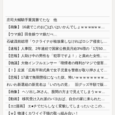
庄司大輔騎手重賞勝てたな 他
【画像】 16歳でこのお◯ぱいはいかんでしょｗｗｗwｗｗｗｗｗｗｗｗ❤
【ウマ娘】田舎娘ウマ娘だべ…
石破茂前総理「ウクライナが核放棄しなければロシア侵攻しなかった」！
【速報】人事院、2年連続で国家公務員月給3%増の「1万5056円」引き上げ勧告 2年で6%超え
【悲報】人助け中の男性を「犯罪ですよ！」と責めた女性、警察が来た瞬間逃げる
【物議】大物インフルエンサー「喫煙者の権利がマジで侵害されてる。いくら税金払ってるんだ」
【！】左派「広島平和式典で女子児童を警察が取り押さえて無理矢理、排除しました！」 → ネット特定班「女児？全学連のプロ活動家では？」
【悲報】17歳で無期懲役になった奴、怖いｗｗｗｗｗｗｗｗｗｗｗｗｗｗｗｗｗｗｗｗｗｗｗｗ
れいわ新選組の新党名は「いのちの党」 旧グッズ半額で販売 どうなる秘書給与疑惑
【画像】 ヘソ出しJKさん、股間の方まで見えてしまうｗｗｗｗｗｗｗｗｗ
【動画】 移民受け入れ派のパヨおば、自分の家に来られたら全力で拒否るｗｗｗｗｗｗｗｗｗｗｗｗ
【エ□漫画】 エ●チでだらしなく変貌してしまったいとこのお姉ちゃんにチン○ン搾り取られちゃうショタ君…！
【ｗ】物凄くカワイイ子猫の取っ組み合い！