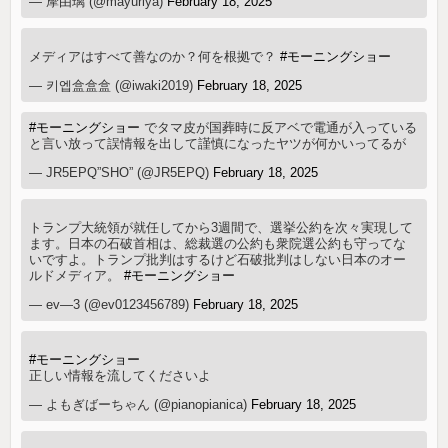
— 摩由璃 (@mayuriya)
February 18, 2025
メディアはすべて善なのか？何を根拠で？
#モーニングショー
— 키엡盒盒盒 (@iwaki2019)
February 18, 2025
#モーニングショー
でタマ皮が国葬時に反アベで電通が入っている
と言い放って誤情報を出して謹慎になったヤツが何かいってるが
— JR5EPQ”SHO” (@JR5EPQ)
February 18, 2025
トランプ大統領が就任してから3週間で、選挙公約を次々実現して
ます。日本の石破首相は、総裁選の公約も衆院選公約も守ってな
いですよ。トランプ批判はするけど石破批判はしない日本のオー
ルドメディア。
#モーニングショー
— ev—3 (@ev0123456789)
February 18, 2025
#モーニングショー
正しい情報を流してくださいよ
— よもぎばーちゃん (@pianopianica)
February 18, 2025