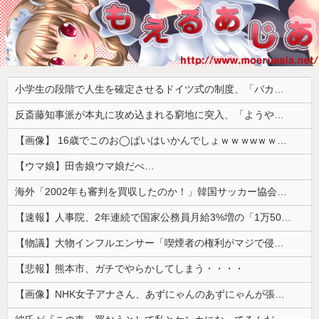
小学生の段階で人生を確定させるドイツ式の制度、「バカを振い落せるから合理的だ」と自惚れていた結果……
反斎藤知事派が本丸に攻め込まれる窮地に突入、「ようやく反撃のターンやね」と手際の良さに感心する人が続出中
【画像】 16歳でこのお◯ぱいはいかんでしょｗｗｗwｗｗｗｗｗｗｗｗ❤
【ウマ娘】田舎娘ウマ娘だべ…
海外「2002年も審判を買収したのか！」韓国サッカー協会による国際試合の審判買収が発覚し大騒ぎ！【海外の反応】
【速報】人事院、2年連続で国家公務員月給3%増の「1万5056円」引き上げ勧告 2年で6%超え
【物議】大物インフルエンサー「喫煙者の権利がマジで侵害されてる。いくら税金払ってるんだ」
【悲報】熊本市、ガチでやらかしてしまう・・・・
【画像】NHK女子アナさん、あずにゃんのあずにゃんが張ってしまう