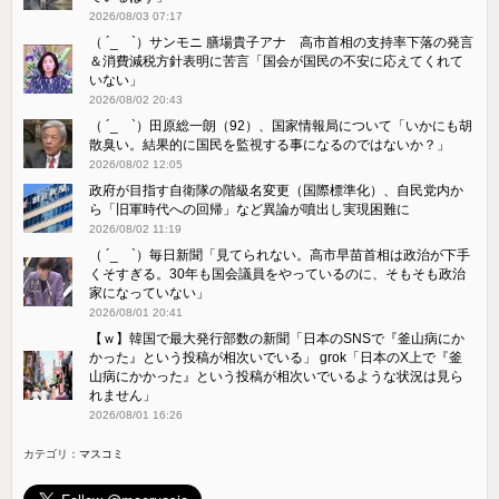
2026/08/03 07:17
（ ´_ゝ`）サンモニ 膳場貴子アナ 高市首相の支持率下落の発言
＆消費減税方針表明に苦言「国会が国民の不安に応えてくれて
いない」
2026/08/02 20:43
（ ´_ゝ`）田原総一朗（92）、国家情報局について「いかにも胡
散臭い。結果的に国民を監視する事になるのではないか？」
2026/08/02 12:05
政府が目指す自衛隊の階級名変更（国際標準化）、自民党内か
ら「旧軍時代への回帰」など異論が噴出し実現困難に
2026/08/02 11:19
（ ´_ゝ`）毎日新聞「見てられない。高市早苗首相は政治が下手
くそすぎる。30年も国会議員をやっているのに、そもそも政治
家になっていない」
2026/08/01 20:41
【ｗ】韓国で最大発行部数の新聞「日本のSNSで『釜山病にか
かった』という投稿が相次いでいる」 grok「日本のX上で『釜
山病にかかった』という投稿が相次いでいるような状況は見ら
れません」
2026/08/01 16:26
カテゴリ：
マスコミ