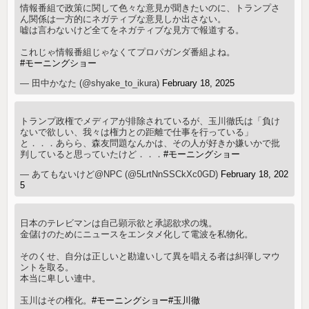
情報番組で政策に関して色々な意見が聞きたいのに、トランプさ
ん関係は一方的にネガティブな意見しか出さない。
嘘は言わないけど全てをネガティブな見方で報道する。
これじゃ情報番組じゃなくてプロパガンダ番組よね。
#モーニングショー
— 田中かなた (@shyake_to_ikura)
February 18, 2025
トランプ政権でメディアが排除されているが、玉川徹氏は「負け
ないで欲しい、我々は権力との距離で仕事を行っている」
と．．．あらら、森友問題なんかは、その人が好きか嫌いかで批
判していると思っていたけど．．．
#モーニングショー
— あてもないけど@NPC (@5LrtNnSSCkXc0GD)
February 18, 202
5
日本のテレビマンは自己顕示欲と承認欲求の塊。
金儲けのためにニュースをエンタメ化して電波を私物化。
そのくせ、自分は正しいと勘違いして異を唱える者は糾弾しマウ
ントを取る。
本当に卑しい連中。
玉川はその権化。
#モーニングショー
#玉川徹