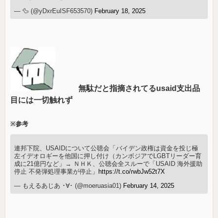
— 🦆 (@yDxrEuISF653570)
February 18, 2025
無駄だと指摘されてるusaid支出品
目には一切触れず
※参考
連邦下院、USAIDについて公聴会「バイデン政権は資金を投じ極
左イデオロギーを他国に押し付け（カンボジアでLGBTリーダー育
成に21億円など」→ ＮＨＫ、公聴会全スルーで「USAID 海外援助
停止 不発弾処理事業が停止」
https://t.co/rwbJw52t7X
— もえるあじあ ･∀･ (@moeruasia01)
February 14, 2025