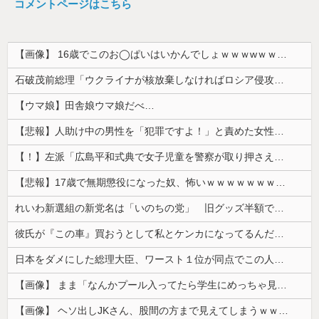
コメントページはこちら
【画像】 16歳でこのお◯ぱいはいかんでしょｗｗｗwｗｗｗｗｗｗｗｗ❤
石破茂前総理「ウクライナが核放棄しなければロシア侵攻しなかった」！
【ウマ娘】田舎娘ウマ娘だべ…
【悲報】人助け中の男性を「犯罪ですよ！」と責めた女性、警察が来た瞬間逃げる
【！】左派「広島平和式典で女子児童を警察が取り押さえて無理矢理、排除しました！」 → ネット特定班「女児？全学連のプロ活動家では？」
【悲報】17歳で無期懲役になった奴、怖いｗｗｗｗｗｗｗｗｗｗｗｗｗｗｗｗｗｗｗｗｗｗｗｗ
れいわ新選組の新党名は「いのちの党」 旧グッズ半額で販売 どうなる秘書給与疑惑
彼氏が『この車』買おうとして私とケンカになってるんだけどｗｗｗｗｗｗ
日本をダメにした総理大臣、ワースト１位が同点でこの人ｗｗｗｗｗｗ
【画像】 まま「なんかプール入ってたら学生にめっちゃ見られたw」
【画像】 ヘソ出しJKさん、股間の方まで見えてしまうｗｗｗｗｗｗｗｗｗ