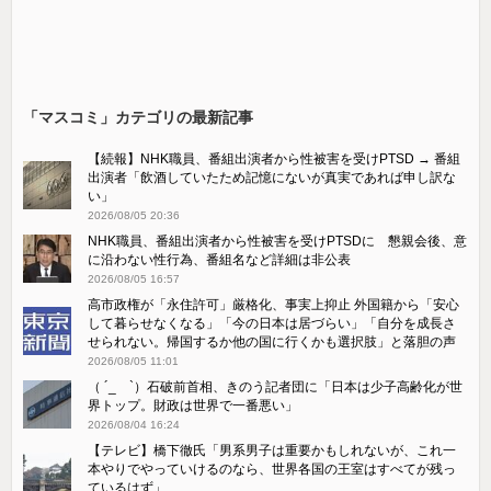
「マスコミ」カテゴリの最新記事
【続報】NHK職員、番組出演者から性被害を受けPTSD → 番組
出演者「飲酒していたため記憶にないが真実であれば申し訳な
い」
2026/08/05 20:36
NHK職員、番組出演者から性被害を受けPTSDに 懇親会後、意
に沿わない性行為、番組名など詳細は非公表
2026/08/05 16:57
高市政権が「永住許可」厳格化、事実上抑止 外国籍から「安心
して暮らせなくなる」「今の日本は居づらい」「自分を成長さ
せられない。帰国するか他の国に行くかも選択肢」と落胆の声
2026/08/05 11:01
（ ´_ゝ`）石破前首相、きのう記者団に「日本は少子高齢化が世
界トップ。財政は世界で一番悪い」
2026/08/04 16:24
【テレビ】橋下徹氏「男系男子は重要かもしれないが、これ一
本やりでやっていけるのなら、世界各国の王室はすべてが残っ
ているはず」