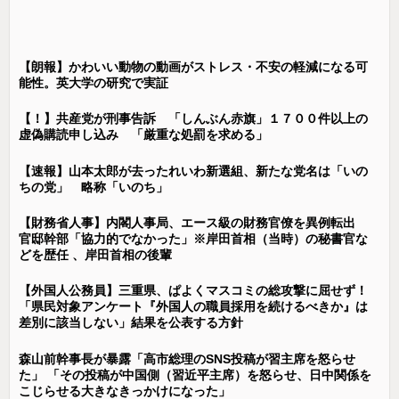
【朗報】かわいい動物の動画がストレス・不安の軽減になる可
能性。英大学の研究で実証
【！】共産党が刑事告訴 「しんぶん赤旗」１７００件以上の
虚偽購読申し込み 「厳重な処罰を求める」
【速報】山本太郎が去ったれいわ新選組、新たな党名は「いの
ちの党」 略称「いのち」
【財務省人事】内閣人事局、エース級の財務官僚を異例転出
官邸幹部「協力的でなかった」※岸田首相（当時）の秘書官な
どを歴任 、岸田首相の後輩
【外国人公務員】三重県、ぱよくマスコミの総攻撃に屈せず！
「県民対象アンケート『外国人の職員採用を続けるべきか』は
差別に該当しない」結果を公表する方針
森山前幹事長が暴露「高市総理のSNS投稿が習主席を怒らせ
た」 「その投稿が中国側（習近平主席）を怒らせ、日中関係を
こじらせる大きなきっかけになった」