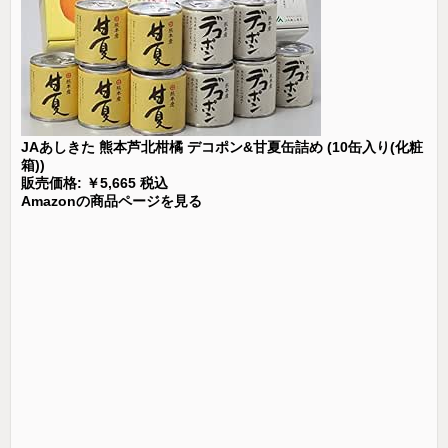
JAあしきた 熊本芦北柑橘 デコポン&甘夏缶詰め (10缶入り(化粧
箱))
販売価格: ￥5,665 税込
Amazonの商品ページを見る