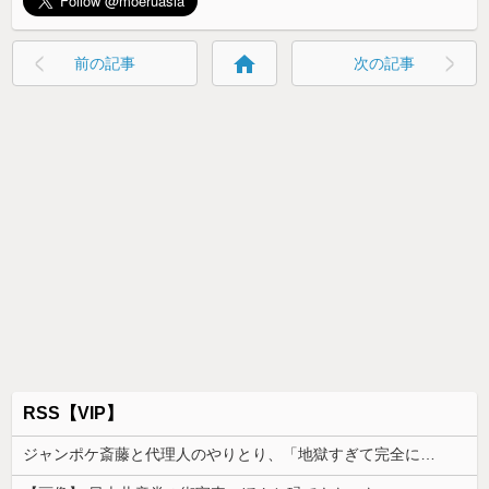
home
前の記事
次の記事
RSS【VIP】
ジャンポケ斎藤と代理人のやりとり、「地獄すぎて完全にコントになってる……」と衝撃を受ける人が続出中