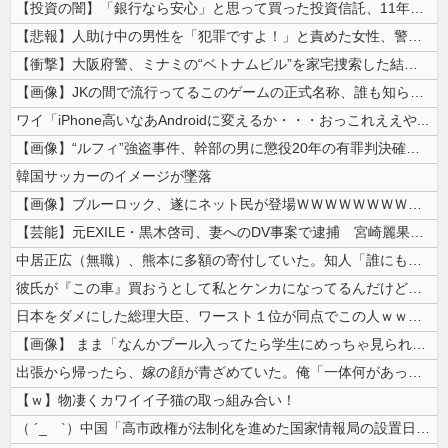
【投資の闇】「銀行なら安心」と思って買った投資信託、11年後に確認した...
【悲報】人助け中の男性を「犯罪ですよ！」と責めた女性、警察が来た瞬間逃...
【衝撃】大阪府警、ミナミの“ベトナムビル”を家宅捜索した結果・・・・・...
【画像】JKの間で流行ってるこのゲームの正式名称、誰も知らないｗｗｗｗ
ワイ「iPhone高いなあAndroidに変えるか・・・おっこれええや...
【画像】“ルフィ”強盗事件、幹部の男に懲役20年の有罪判決確定！！！
韓国サッカーのイメージが墜落
【画像】ブルーロック、遂にネット民が登場ＷＷＷＷＷＷＷＷＷＷＷ
【芸能】元EXILE・黒木啓司、妻へのDV事案で逮捕 宮崎麗果被告は全...
中居正広（無職）、熊本に多額の寄付していた。知人「誰にも知られなくても...
彼氏が『この車』買おうとして私とケンカになってるんだけどｗｗｗｗｗｗ
日本をダメにした総理大臣、ワースト１位が同点でこの人ｗｗｗｗｗｗ
【画像】 まま「なんかプール入ってたら学生にめっちゃ見られたw」
出張から帰ったら、嫁の顔が青ざめていた。俺「一体何があったんだ？」嫁「...
【ｗ】物凄くカワイイ子猫の取っ組み合い！
（ ´_ゝ`）中国「高市政権が法制化を進めた国家情報局の設置日が7月3...