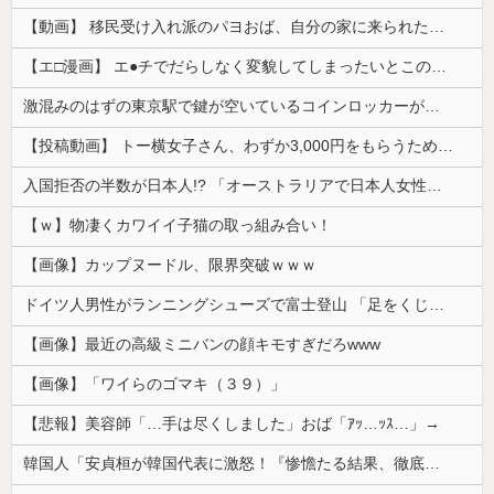
【動画】 移民受け入れ派のパヨおば、自分の家に来られたら全力で拒否るｗｗｗｗｗｗｗｗｗｗｗｗ
【エ□漫画】 エ●チでだらしなく変貌してしまったいとこのお姉ちゃんにチン○ン搾り取られちゃうショタ君…！
激混みのはずの東京駅で鍵が空いているコインロッカーが散見、「ラッキー」と思って中を確認してみると……
【投稿動画】 トー横女子さん、わずか3,000円をもらうために大人のチ●ポをしゃぶってしまう…
入国拒否の半数が日本人!? 「オーストラリアで日本人女性が売春」
【ｗ】物凄くカワイイ子猫の取っ組み合い！
【画像】カップヌードル、限界突破ｗｗｗ
ドイツ人男性がランニングシューズで富士登山 「足をくじいて動けない」
【画像】最近の高級ミニバンの顔キモすぎだろwww
【画像】「ワイらのゴマキ（３９）」
【悲報】美容師「…手は尽くしました」おば「ｱｯ…ｯｽ…」→
韓国人「安貞桓が韓国代表に激怒！『惨憺たる結果、徹底的な刷新が必要だ』と監督や協会を痛烈批判」