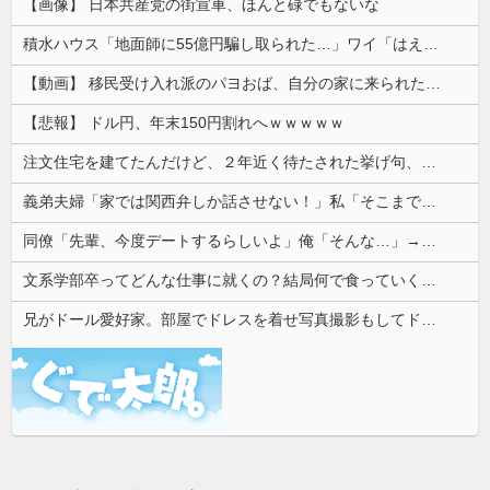
【画像】 日本共産党の街宣車、ほんと碌でもないな
積水ハウス「地面師に55億円騙し取られた…」ワイ「はえーかわいそう…会社滅茶苦茶やろなぁ」
【動画】 移民受け入れ派のパヨおば、自分の家に来られたら全力で拒否るｗｗｗｗｗｗｗｗｗｗｗｗ
【悲報】 ドル円、年末150円割れへｗｗｗｗｗ
注文住宅を建てたんだけど、２年近く待たされた挙げ句、追加費用1400万請求された。流石におかしいよね？
義弟夫婦「家では関西弁しか話させない！」私「そこまで徹底するの？」→その教育方針が思わぬ結果を招いて…
同僚「先輩、今度デートするらしいよ」俺「そんな…」→密かに想い続けていた相手の話を聞いて落ち込んで…
文系学部卒ってどんな仕事に就くの？結局何で食っていくかわからないんだけど...
兄がドール愛好家。部屋でドレスを着せ写真撮影もしてドン引きした