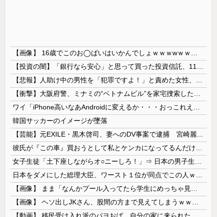
【画像】 16歳でこのお◯ぱいはいかんでしょｗｗｗwｗｗｗｗｗｗｗｗ❤
【投資の闇】「銀行なら安心」と思って買った投資信託、11年後に確認した結果……
【悲報】人助け中の男性を「犯罪ですよ！」と責めた女性、警察が来た瞬間逃げる
【衝撃】大阪府警、ミナミの“ベトナムビル”を家宅捜索した結果・・・・・・
ワイ「iPhone高いなあAndroidに変えるか・・・おっこれええやん！」→iPhoneより高い
韓国サッカーのイメージが墜落
【芸能】元EXILE・黒木啓司、妻へのDV事案で逮捕 宮崎麗果被告は全身打撲・頭部裂傷などのけが
彼氏が『この車』買おうとして私とケンカになってるんだけどｗｗｗｗｗｗ
女子生徒「土下座しながらオ○ニーしろ！」⇒ 日本の男子生徒への性的いじめ動画がエ□すぎる
日本をダメにした総理大臣、ワースト１位が同点でこの人ｗｗｗｗｗｗ
【画像】 まま「なんかプール入ってたら学生にめっちゃ見られたw」
【画像】 ヘソ出しJKさん、股間の方まで見えてしまうｗｗｗｗｗｗｗｗｗ
【動画】 移民受け入れ派のパヨおば、自分の家に来られたら全力で拒否るｗｗｗｗｗｗｗｗｗｗｗｗ