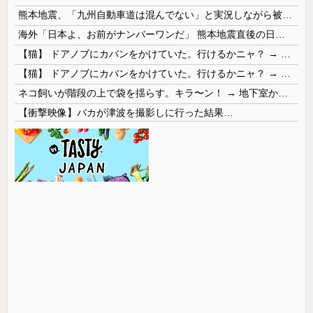
熊本地震、「九州自動車道は混んでない」と実況しながら被災地へ向かう有名アナなどに批判殺到 全国紙記者「最新の状況をいち早く伝えることは報道機関としての責務」「情報を取り上げることには大きな意義がある」
海外「日本よ、お前がナンバーワンだ」 熊本地震直後の日本の対応のスピードに世界が衝撃
【猫】 ドアノブにカバンをかけていた。行けるかニャ？ → 猫はこうなります…
【猫】 ドアノブにカバンをかけていた。行けるかニャ？ → 猫はこうなります…
ネコ飼いが階段の上で袋を揺らす。キラ〜ン！ → 地下室からヤツが現れる…
【衝撃映像】バカが津波を撮影しに行った結果…