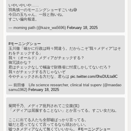
いやいやいや……
羽鳥慎一のモーニングショーすごいね😅
今日の玉ちゃん、一段と熱いね。
すごい偏向報道。
— morning path (@kaze_wa5696)
February 18, 2025
#モーニングショー
玉川徹「確かに行政は時々間違う。だからこそ”我々メディア”はそ
れをチェックする」
我々（オールド）メディアがチェックする？
御冗談かな？
君はチェックなしで極論で財務省に忖度しかしてないだろ？
我々がチェックする方じゃないぞ
今やチェックされる方だな、君らは
pic.twitter.com/0hsDULta9C
— 前田修 Life science researcher, clinical trial superv (@maedao
samu1962)
February 18, 2025
菊間千乃、メディア批判されてご立腹(笑)
「メディアは屈服することない」とか言ってる。すごい女だね。
ここに出てる人たち全部嘘ばっかり言ってる。
嘘だと思ってなくて言ってるなら頭おかしい。
嘘つきメディアなんて無くていいから。
#モーニングショー