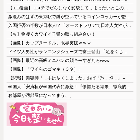
【エ□漫画】 エ●チでだらしなく変貌してしまったいとこのお姉ちゃんにチン○ン搾り取られちゃうショタ君…！
激混みのはずの東京駅で鍵が空いているコインロッカーが散見、「ラッキー」と思って中を確認してみると……
入国拒否の半数が日本人!? 「オーストラリアで日本人女性が売春」
【ｗ】物凄くカワイイ子猫の取っ組み合い！
【画像】カップヌードル、限界突破ｗｗｗ
ドイツ人男性がランニングシューズで富士登山 「足をくじいて動けない」
【画像】最近の高級ミニバンの顔キモすぎだろwww
【画像】「ワイらのゴマキ（３９）」
【悲報】美容師「…手は尽くしました」おば「ｱｯ…ｯｽ…」→
韓国人「安貞桓が韓国代表に激怒！『惨憺たる結果、徹底的な刷新が必要だ』と監督や協会を痛烈批判」
お部屋が汚部屋になってまう、、