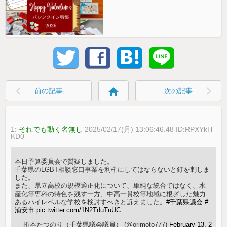
home
前の記事
次の記事
1:
それでも動く名無し
2025/02/17(月) 13:06:46.48 ID:RPXYkH
KD0
本日予算委員会で質疑しました。
千葉県のLGBT相談窓口事業を利権にしてはならないと釘を刺しま
した。
また、県立高校の規模適正化について、単純な統合ではなく、水
産化等専科の特色を残す一方、中高一貫校等地域に根ざした魅力
あるハイレベルな学校を検討すべきと訴えました。
#千葉県議会
#
浦安市
pic.twitter.com/1N2TduTuUC
— 折本たつのり（千葉県議会議員） (@orimoto777)
February 13, 2