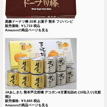
黒糖ドーナツ棒 20本 お菓子 熊本 フジバンビ
販売価格: ￥1,710 税込
Amazonの商品ページを見る
JAあしきた 熊本芦北柑橘 デコポン&甘夏缶詰め (10缶入り(化粧
箱))
販売価格: ￥5,665 税込
Amazonの商品ページを見る