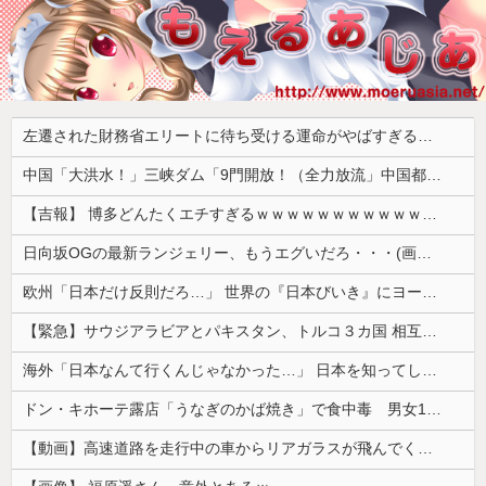
左遷された財務省エリートに待ち受ける運命がやばすぎる！と話題に、経歴自体はとんでもないものだが……
中国「大洪水！」三峡ダム「9門開放！（全力放流」中国都市「三峡沿線の道路水没」中国政府「高速道路封鎖！」中国ダム「緊急放流に合わせて開門（土砂崩れ発生」→
【吉報】 博多どんたくエチすぎるｗｗｗｗｗｗｗｗｗｗｗｗｗｗｗ
日向坂OGの最新ランジェリー、もうエグいだろ・・・(画像どーん)
欧州「日本だけ反則だろ…」 世界の『日本びいき』にヨーロッパ全土から不満の声
【緊急】サウジアラビアとパキスタン、トルコ３カ国 相互防衛協定締結
海外「日本なんて行くんじゃなかった…」 日本を知ってしまったディズニー信者、帰国後『本家』に失望する事態に
ドン・キホーテ露店「うなぎのかば焼き」で食中毒 男女14人が発熱や腹痛など訴え…サルモネラ属の菌検出
【動画】高速道路を走行中の車からリアガラスが飛んでくる事故(ﾟoﾟ)