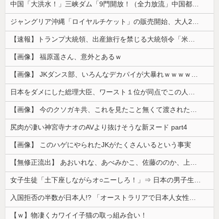
中国「大洪水！」三峡ダム「9門開放！（全力放流」中国都市「三峡沿線の道路水没」中国政府「高速道路封鎖！」中国ダム「緊急放流に合わせて開門（土砂崩...
ジャングリア沖縄「ロイヤルチケット」の販売開始、大人29,700円にｗｗｗｗｗｗｗｗｗ
【速報】トランプ大統領、出産旅行を禁じる大統領令「米国籍取得を目的とした中国人らを排除する」
【画像】 福原遥さん、意外とあるｗ
【画像】 JKダンス部、いろんなデカパイが大暴れｗｗｗｗｗｗｗ
日本をダメにした総理大臣、ワースト１位が同点でこの人ｗｗｗｗｗｗ
【画像】 今のクソガキ共、これを見たこと無くて渡されたらパニクるらしいｗｗｗｗｗｗｗｗｗｗｗｗｗ
尻肉が凄い神宮寺ナオのAVより抜けそうな新ヌード part4
【画像】 このハゲにやられたJKがたくさんいるという事実
【無修正流出】 あおいれな、あべみかこ、佐藤ののか、上川星空、美園和花！人気女優5人のマ●コが高画質で丸見えに！
女子生徒「土下座しながらオ○ニーしろ！」⇒ 日本の男子生徒への性的いじめ動画がエ□すぎる
入国拒否の半数が日本人!? 「オーストラリアで日本人女性が売春」
【ｗ】物凄くカワイイ子猫の取っ組み合い！