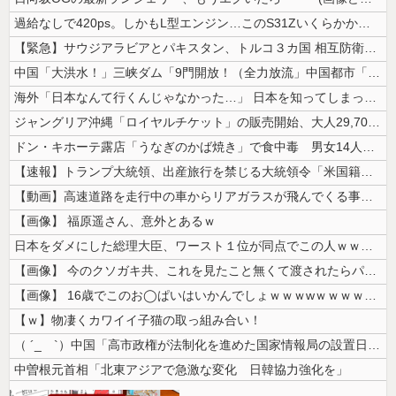
過給なしで420ps。しかもL型エンジン…このS31Zいくらかかってる...
【緊急】サウジアラビアとパキスタン、トルコ３カ国 相互防衛協定締結
中国「大洪水！」三峡ダム「9門開放！（全力放流」中国都市「三峡沿線の道...
海外「日本なんて行くんじゃなかった…」 日本を知ってしまったディズニー...
ジャングリア沖縄「ロイヤルチケット」の販売開始、大人29,700円にｗ...
ドン・キホーテ露店「うなぎのかば焼き」で食中毒 男女14人が発熱や腹痛...
【速報】トランプ大統領、出産旅行を禁じる大統領令「米国籍取得を目的とし...
【動画】高速道路を走行中の車からリアガラスが飛んでくる事故(ﾟoﾟ)
【画像】 福原遥さん、意外とあるｗ
日本をダメにした総理大臣、ワースト１位が同点でこの人ｗｗｗｗｗｗ
【画像】 今のクソガキ共、これを見たこと無くて渡されたらパニクるらしい...
【画像】 16歳でこのお◯ぱいはいかんでしょｗｗｗwｗｗｗｗｗｗｗｗ❤
【ｗ】物凄くカワイイ子猫の取っ組み合い！
（ ´_ゝ`）中国「高市政権が法制化を進めた国家情報局の設置日が7月3...
中曽根元首相「北東アジアで急激な変化 日韓協力強化を」