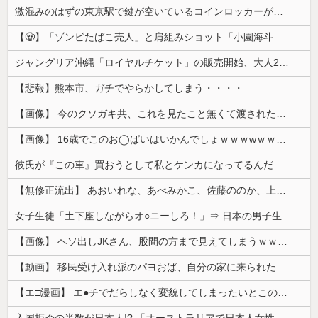
激混みのはずの東京駅で鍵が空いているコインロッカーが散見、「ラッキー」と思って中を確認してみると……
【🧟】「ゾンビたばこ売人」と肩組みショット「小園海斗」に注がれる“厳しい視線” 「レギュラー剥奪も選択肢のひとつに」
ジャングリア沖縄「ロイヤルチケット」の販売開始、大人29,700円にｗｗｗｗｗｗｗｗｗ
【悲報】熊本市、ガチでやらかしてしまう・・・・
【画像】 今のクソガキ共、これを見たこと無くて渡されたらパニクるらしいｗｗｗｗｗｗｗｗｗｗｗｗｗ
【画像】 16歳でこのお◯ぱいはいかんでしょｗｗｗwｗｗｗｗｗｗｗｗ❤
彼氏が『この車』買おうとして私とケンカになってるんだけどｗｗｗｗｗｗ
【無修正流出】 あおいれな、あべみかこ、佐藤ののか、上川星空、美園和花！人気女優5人のマ●コが高画質で丸見えに！
女子生徒「土下座しながらオ○ニーしろ！」⇒ 日本の男子生徒への性的いじめ動画がエ□すぎる
【画像】 ヘソ出しJKさん、股間の方まで見えてしまうｗｗｗｗｗｗｗｗｗ
【動画】 移民受け入れ派のパヨおば、自分の家に来られたら全力で拒否るｗｗｗｗｗｗｗｗｗｗｗｗ
【エ□漫画】 エ●チでだらしなく変貌してしまったいとこのお姉ちゃんにチン○ン搾り取られちゃうショタ君…！
入国拒否の半数が日本人!? 「オーストラリアで日本人女性が売春」