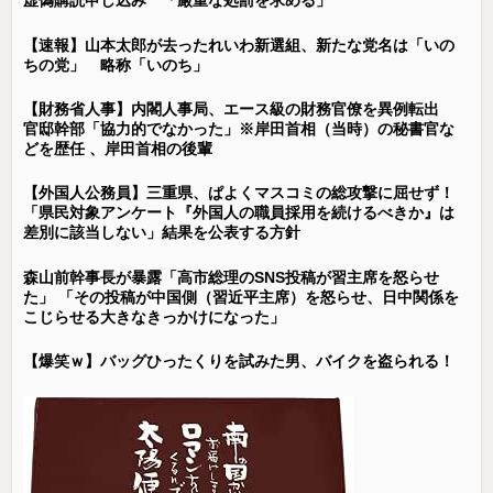
虚偽購読申し込み 「厳重な処罰を求める」
【速報】山本太郎が去ったれいわ新選組、新たな党名は「いの
ちの党」 略称「いのち」
【財務省人事】内閣人事局、エース級の財務官僚を異例転出
官邸幹部「協力的でなかった」※岸田首相（当時）の秘書官な
どを歴任 、岸田首相の後輩
【外国人公務員】三重県、ぱよくマスコミの総攻撃に屈せず！
「県民対象アンケート『外国人の職員採用を続けるべきか』は
差別に該当しない」結果を公表する方針
森山前幹事長が暴露「高市総理のSNS投稿が習主席を怒らせ
た」 「その投稿が中国側（習近平主席）を怒らせ、日中関係を
こじらせる大きなきっかけになった」
【爆笑ｗ】バッグひったくりを試みた男、バイクを盗られる！