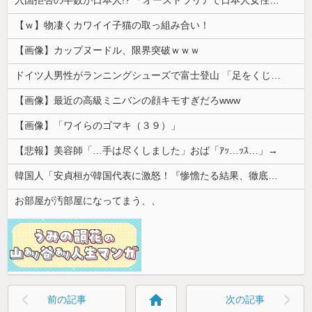
【ｗ】物凄くカワイイ子猫の取っ組み合い！
【画像】カップヌードル、限界突破ｗｗｗ
ドイツ人男性がランニングシューズで富士登山 「足をくじいて動けない」
【画像】最近の高級ミニバンの顔キモすぎだろwww
【画像】「ワイらのゴマキ（３９）」
【悲報】美容師「…手は尽くしました」おば「ｱｯ…ｯｽ…」→
韓国人「安貞桓が韓国代表に激怒！『惨憺たる結果、徹底的な刷新が必要だ』と監督や協会を痛烈批判」
お部屋が汚部屋になってまう、、
home
前の記事
次の記事