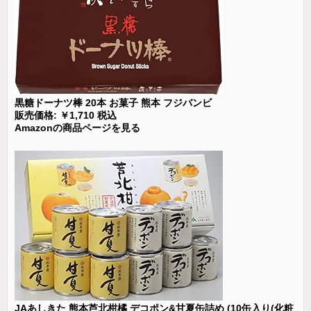
黒糖ドーナツ棒 20本 お菓子 熊本 フジバンビ
販売価格: ￥1,710 税込
Amazonの商品ページを見る
JAあしきた 熊本芦北柑橘 デコポン&甘夏缶詰め (10缶入り(化粧