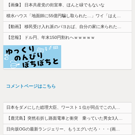
【画像】 日本共産党の街宣車、ほんと碌でもないな
積水ハウス「地面師に55億円騙し取られた…」ワイ「はえーかわいそう…会社滅茶苦茶やろなぁ」
【動画】 移民受け入れ派のパヨおば、自分の家に来られたら全力で拒否るｗｗｗｗｗｗｗｗｗｗｗｗ
【悲報】 ドル円、年末150円割れへｗｗｗｗｗ
コメントページはこちら
日本をダメにした総理大臣、ワースト１位が同点でこの人ｗｗｗｗｗｗ
【鹿児島】突然右折し路面電車と衝突 乗っていた男女3人は車を放置しダッシュで逃走中
日向坂OGの最新ランジェリー、もうエグいだろ・・・(画像どーん)