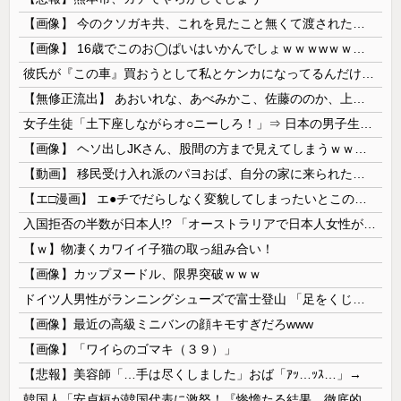
【画像】 今のクソガキ共、これを見たこと無くて渡されたらパニクるらしいｗｗｗｗｗｗｗｗｗｗｗｗｗ
【画像】 16歳でこのお◯ぱいはいかんでしょｗｗｗwｗｗｗｗｗｗｗｗ❤
彼氏が『この車』買おうとして私とケンカになってるんだけどｗｗｗｗｗｗ
【無修正流出】 あおいれな、あべみかこ、佐藤ののか、上川星空、美園和花！人気女優5人のマ●コが高画質で丸見えに！
女子生徒「土下座しながらオ○ニーしろ！」⇒ 日本の男子生徒への性的いじめ動画がエ□すぎる
【画像】 ヘソ出しJKさん、股間の方まで見えてしまうｗｗｗｗｗｗｗｗｗ
【動画】 移民受け入れ派のパヨおば、自分の家に来られたら全力で拒否るｗｗｗｗｗｗｗｗｗｗｗｗ
【エ□漫画】 エ●チでだらしなく変貌してしまったいとこのお姉ちゃんにチン○ン搾り取られちゃうショタ君…！
入国拒否の半数が日本人!? 「オーストラリアで日本人女性が売春」
【ｗ】物凄くカワイイ子猫の取っ組み合い！
【画像】カップヌードル、限界突破ｗｗｗ
ドイツ人男性がランニングシューズで富士登山 「足をくじいて動けない」
【画像】最近の高級ミニバンの顔キモすぎだろwww
【画像】「ワイらのゴマキ（３９）」
【悲報】美容師「…手は尽くしました」おば「ｱｯ…ｯｽ…」→
韓国人「安貞桓が韓国代表に激怒！『惨憺たる結果、徹底的な刷新が必要だ』と監督や協会を痛烈批判」