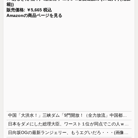
箱))
販売価格: ￥5,665 税込
Amazonの商品ページを見る
中国「大洪水！」三峡ダム「9門開放！（全力放流」中国都市「三峡沿線の道路水没」中国政府「高速道路封鎖！」中国ダム「緊急放流に合わせて開門（土砂崩れ発生」→
日本をダメにした総理大臣、ワースト１位が同点でこの人ｗｗｗｗｗｗ
日向坂OGの最新ランジェリー、もうエグいだろ・・・(画像どーん)