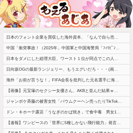
日本のフォント企業を買収した海外資本、「なんで自ら売上ゼロにするようなことするの」とドン引きするような方針転換を……
中国「衝突事故！（2025年」中国軍と中国海警局「ﾌｨﾘﾋﾟﾝ船の追跡中に衝突！（8/11」中国「2人死亡」中国政府「1年間隠蔽」日本「隠蔽された事実報道！（2026年」→
日本をダメにした総理大臣、ワースト１位が同点でこの人ｗｗｗｗｗｗ
日向坂OGの最新ランジェリー、もうエグいだろ・・・(画像どーん)
海外「お前が言うな！」FIFA会長を批判した元名選手に海外から猛反発！（海外の反応）
【画像】元宝塚のセクシー女優さん、AKBと並んだ結果ｗｗｗｗ
ジャンポケ斉藤の被害女性「バウムクーヘン売ったりTikTokライブしててムカついたから示談しなかった」←これ
ドン・キホーテ露店「うなぎのかば焼き」で食中毒 男女14人が発熱や腹痛など訴え…サルモネラ属の菌検出
【速報】ワンピースの「世界に5種しかない飛行能力」発言の謎が解けるww..