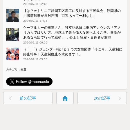
2026/07/11 22:43
【は？ｗ】リニア静岡工区着工に反対する市民集会、静岡県の
川勝前知事が反対声明「百害あって一利なし」
2026/07/11 17:24
ケーブルカーの車掌さん、独立記念日に車内アナウンス「アメ
リカ人ではない方、地球上で最も偉大な国へようこそ。異論が
あるなら出て行って結構」→ 炎上し解雇・責任者が謝罪
2026/07/11 06:29
（ ´_ゝ`）ジェンダー掲げる２つの女性団体「今こそ、天皇制に
終止符を！天皇制廃止を求めます！」
2026/07/11 05:55
カテゴリ：
左翼
home
前の記事
次の記事