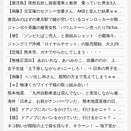
【鹿児島】突然右折し路面電車と衝突 乗っていた男女3人は車を放置しダッシュで逃走中
【画像】元宝塚のセクシー女優さん、AKBと並んだ結果ｗｗｗｗ
激混みのはずの東京駅で鍵が空いているコインロッカーが散見、「ラッキー」と思って中を確認してみると……
ジャンポケ斉藤の被害女性「バウムクーヘン売ったりTikTokライブしててムカついたから示談しなかった」←これ
【🧟】「ゾンビたばこ売人」と肩組みショット「小園海斗」に注がれる“厳しい視線” 「レギュラー剥奪も選択肢のひとつに」
ジャングリア沖縄「ロイヤルチケット」の販売開始、大人29,700円にｗｗｗｗｗｗｗｗｗ
【悲報】熊本市、ガチでやらかしてしまう・・・・
【無修正流出】 あおいれな、あべみかこ、佐藤ののか、上川星空、美園和花！人気女優5人のマ●コが高画質で丸見えに！
女子生徒「土下座しながらオ○ニーしろ！」⇒ 日本の男子生徒への性的いじめ動画がエ□すぎる
【画像】 ヘソ出しJKさん、股間の方まで見えてしまうｗｗｗｗｗｗｗｗｗ
【ｗ】物凄くカワイイ子猫の取っ組み合い！
熊本地震、「九州自動車道は混んでない」と実況しながら被災地へ向かう有名アナなどに批判殺到 全国紙記者「最新の状況をいち早く伝えることは報道機関としての責務」「情報を取り上げることには大きな意義がある」
海外「日本よ、お前がナンバーワンだ」 熊本地震直後の日本の対応のスピードに世界が衝撃
【猫】 ドアノブにカバンをかけていた。行けるかニャ？ → 猫はこうなります…
【猫】 ドアノブにカバンをかけていた。行けるかニャ？ → 猫はこうなります…
ネコ飼いが階段の上で袋を揺らす。キラ〜ン！ → 地下室からヤツが現れる…