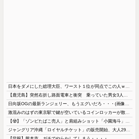
日本をダメにした総理大臣、ワースト１位が同点でこの人ｗｗｗｗｗｗ
【鹿児島】突然右折し路面電車と衝突 乗っていた男女3人は車を放置しダッシュで逃走中
日向坂OGの最新ランジェリー、もうエグいだろ・・・(画像どーん)
激混みのはずの東京駅で鍵が空いているコインロッカーが散見、「ラッキー」と思って中を確認してみると……
【🧟】「ゾンビたばこ売人」と肩組みショット「小園海斗」に注がれる“厳しい視線” 「レギュラー剥奪も選択肢のひとつに」
ジャングリア沖縄「ロイヤルチケット」の販売開始、大人29,700円にｗｗｗｗｗｗｗｗｗ
【悲報】熊本市、ガチでやらかしてしまう・・・・