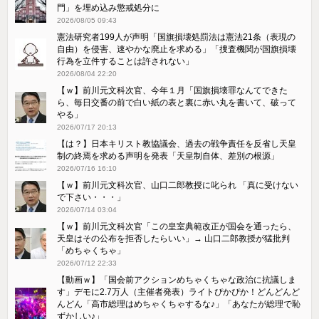
門」を埋め込み懲戒処分に
2026/08/05 09:43
憲法研究者199人が声明「国旗損壊処罰法は憲法21条（表現の
自由）を侵害、速やかな廃止を求める」「捜査機関が国旗損壊
行為を立件することは許されない」
2026/08/04 22:20
【ｗ】前川元文科次官、今年１月「国旗損壊罪なんてできた
ら、毎日交番の前で白い紙の表と裏に赤い丸を書いて、破って
やる」
2026/07/17 20:13
【は？】日本キリスト教協議会、過去の戦争責任を反省し天皇
制の終焉を求める声明を発表「天皇制自体、差別の根源」
2026/07/16 16:10
【ｗ】前川元文科次官、山口二郎教授に叱られ 「真に受けない
で下さい・・・」
2026/07/14 03:04
【ｗ】前川元文科次官「この皇室典範改正が国会を通ったら、
天皇はその公布を拒否したらいい」→ 山口二郎教授が猛批判
「めちゃくちゃ」
2026/07/12 22:33
【動画ｗ】「国会前アクションめちゃくちゃな政治に抗議しま
す」デモに2.7万人（主催者発表）ライトぴかぴか！どんどんど
んどん「高市総理はめちゃくちゃするな♪」「あなたが総理で恥
ずかしい♪」