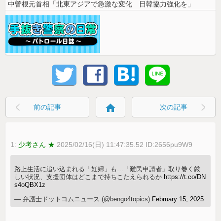
中曽根元首相「北東アジアで急激な変化 日韓協力強化を」
home
前の記事
次の記事
1:
少考さん ★
2025/02/16(日) 11:47:35.52 ID:2656pu9W9
路上生活に追い込まれる「妊婦」も…「難民申請者」取り巻く厳
しい状況、支援団体はどこまで持ちこたえられるか
https://t.co/DN
s4oQBX1z
— 弁護士ドットコムニュース (@bengo4topics)
February 15, 2025