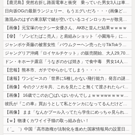
【鹿児島】突然右折し路面電車と衝突 乗っていた男女3人は車を放置しダッ...
日向坂OGの最新ランジェリー、もうエグいだろ・・・(画像どーん)
激混みのはずの東京駅で鍵が空いているコインロッカーが散見、「ラッキー」...
【画像】元宝塚のセクシー女優さん、AKBと並んだ結果ｗｗｗｗ
【🧟】「ゾンビたばこ売人」と肩組みショット「小園海斗」に注がれる“厳...
ジャンポケ斉藤の被害女性「バウムクーヘン売ったりTikTokライブして...
ジャングリア沖縄「ロイヤルチケット」の販売開始、大人29,700円にｗ...
ドン・キホーテ露店「うなぎのかば焼き」で食中毒 男女14人が発熱や腹痛...
【悲報】熊本市、ガチでやらかしてしまう・・・・
【速報】ワンピースの「世界に5種しかない飛行能力」発言の謎が解けるww...
【画像】 今のクソガキ共、これを見たこと無くて渡されたらパニクるらしい...
【画像】 16歳でこのお◯ぱいはいかんでしょｗｗｗwｗｗｗｗｗｗｗｗ❤
彼氏が『この車』買おうとして私とケンカになってるんだけどｗｗｗｗｗｗ
【画像】 まま「なんかプール入ってたら学生にめっちゃ見られたw」
【ｗ】物凄くカワイイ子猫の取っ組み合い！
（ ´_ゝ`）中国「高市政権が法制化を進めた国家情報局の設置日が7月3...