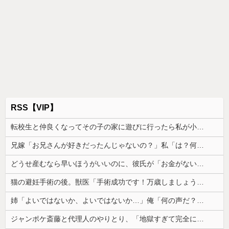
RSS【VIP】
転校生と仲良くなってその子の家に遊びに行ったら私が小さい頃に撮った写真があった
兄嫁「お兄さんが好きだったんじゃないの？」私「は？何の話？」→意味不明な発言の真相が後日明らかになり…
どうせ産むなら早いほうがいいのに、彼氏が「お金がない今は産めない」と言う。じゃあいくら貯めたら出産に踏み切れるの？と聞いたら...
猫の避妊手術の後。獣医「手術成功です！万歳しましょう」私「ばんざーい！」→安心した直後、思わぬ出来事が待っていて…
姉「よいではないか、よいではないか…」俺「何の声だ？」→気になって部屋を開けたら予想外の光景が広がっていて…
ジャンポケ斎藤と代理人のやりとり、「地獄すぎて完全にコントになってる……」と衝撃を受ける人が続出中