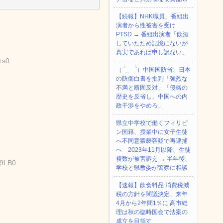
【続報】NHK職員、番組出
演者から性被害を受け
PTSD → 番組出演者「飲酒
していたため記憶にないが
真実であれば申し訳ない」
+s0
（ ´_ゝ`）中国国防省、日本
の防衛白書を批判「強烈な
不満と断固反対」「侵略の
歴史を反省し、中国への内
政干渉をやめろ」
県立中学校で働くフィリピ
ン国籍、授業中に女子生徒
へ不同意猥褻容疑で再逮捕
へ 2023年11月以降、生徒
複数が被害訴え → 半年後、
g9LB0
学校と県教委が警察に相談
【速報】飲食料品 消費税減
税の方針を閣議決定、来年
4月から2年間1％に 高市総
理は秋の臨時国会で法案の
成立を目指す