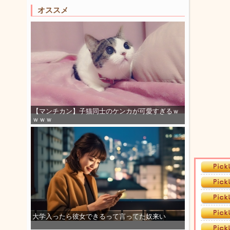
オススメ
【マンチカン】子猫同士のケンカが可愛すぎるｗ
ｗｗｗ
大学入ったら彼女できるって言ってた奴来い