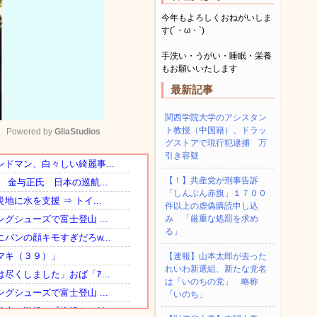
今年もよろしくおねがいしま
す(´・ω・`)
手洗い・うがい・睡眠・栄養
もお願いいたします
最新記事
関西学院大学のアシスタン
ト教授（中国籍）、ドラッ
Powered by 
GliaStudios
グストアで現行犯逮捕 万
引き容疑
Mute
【！】共産党が刑事告訴
「しんぶん赤旗」１７００
件以上の虚偽購読申し込
み 「厳重な処罰を求め
る」
【速報】山本太郎が去った
れいわ新選組、新たな党名
は「いのちの党」 略称
「いのち」