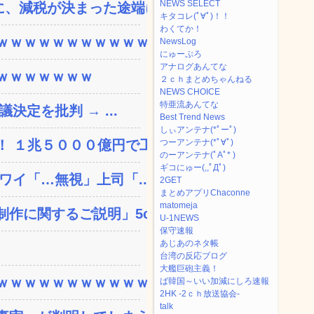
NEWS SELECT
、減税が決まった途端に市...
キタコレ(ﾟ∀ﾟ)！！
わくてか！
ｗｗｗｗｗｗｗｗｗｗｗ...
NewsLog
にゅーぷろ
アナログあんてな
ｗｗｗｗｗｗｗ
２ｃｈまとめちゃんねる
NEWS CHOICE
特亜流あんてな
決定を批判 → ...
Best Trend News
しぃアンテナ(*ﾟーﾟ)
 １兆５０００億円で工...
つーアンテナ(*ﾟ∀ﾟ)
のーアンテナ(ﾟAﾟ* )
ギコにゅー(,,ﾟДﾟ)
ワイ「…無視」上司「...
2GET
まとめアプリChaconne
matomeja
に関するご説明」5c...
U-1NEWS
保守速報
あじあのネタ帳
台湾の反応ブログ
大艦巨砲主義！
ｗｗｗｗｗｗｗｗｗｗｗ...
ば韓国～いい加減にしろ速報
2HK -2ｃｈ放送協会-
talk