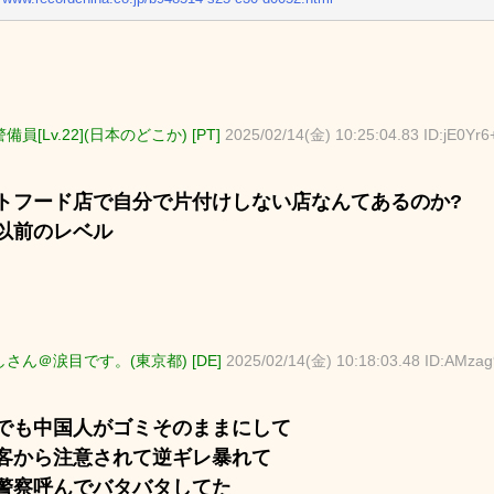
警備員[Lv.22](日本のどこか) [PT]
2025/02/14(金) 10:25:04.83 ID:jE0Yr6
トフード店で自分で片付けしない店なんてあるのか?
以前のレベル
さん＠涙目です。(東京都) [DE]
2025/02/14(金) 10:18:03.48 ID:AMza
でも中国人がゴミそのままにして
客から注意されて逆ギレ暴れて
警察呼んでバタバタしてた