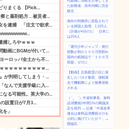
代政権に増税を主導してき
た財務省、高市内閣に完全
敗北
海外の刑務所に収監されて
いる韓国人急増、1,325人
（詐偽が4分の1） 日本に
は254人
「週刊少年ジャンプ」発行
部数が初の１００万部割れ
国内の紙雑誌で「１００万
部超」ゼロに
【動画】広島慰霊の日に発
生したパヨク集団、強制退
去で機動隊により無事排除
される
（ ´_ゝ`）中道幹事長、食料
品消費税2年間1%の閣議決
定を批判 → 記者「中道改革
連合は食料品消費税ゼロを
公約に掲げていたが？」→
階猛氏「