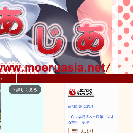
ok
詳しく見る
arrow_forward_ios
首相官邸 ご意見
e-Gov 各府省への政策に関す
る意見・要望
管理人より