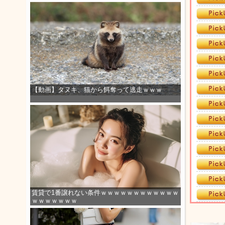
【動画】タヌキ、猫から餌奪って逃走ｗｗｗ
賃貸で1番譲れない条件ｗｗｗｗｗｗｗｗｗｗｗｗ
ｗｗｗｗｗｗｗ