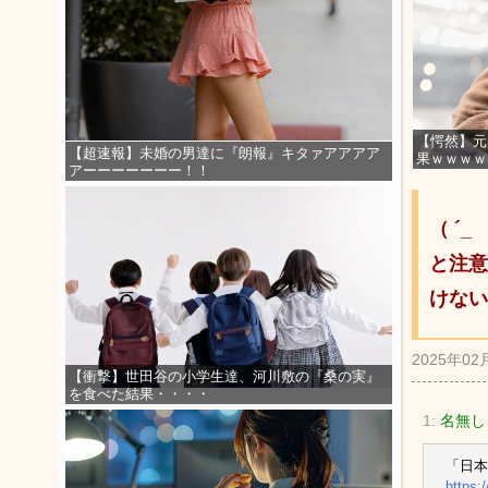
【愕然】元
【超速報】未婚の男達に『朗報』キタァアアアア
果ｗｗｗｗ
アーーーーーーー！！
（ ´
と注意
けない
2025年02
【衝撃】世田谷の小学生達、河川敷の『桑の実』
を食べた結果・・・・
1:
名無し
「日
https: