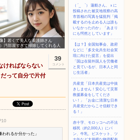
（ ´_ゝ`） 蓮舫さん、ｘに
投稿された被災地視察の高
市首相の写真を猛批判「掲
載するのを止める人は誰も
いなかったのか」「あまり
にも愕然としています」
像】若くて美人な看護師さん
【は？】全国知事会、政府
3）汚部屋すぎて掃除してくれる人
などに「多文化共生社会実
集ｗｗｗ
現に向けた提言」を提出
39
「国は在留外国人を労働者
けなければならない
コメント
と見ているが、日本人と同
じ生活者」
カだって自分で片付
共産党「日本共産党は中抜
きしません！安心して災害
救援募金をしてくださ
い！」「お金に清潔な日本
共産党だからこそ信頼でき
る！」
P10
赤十字、モロッコへの不法
移民（約2,000人）にパ
嫌われるか分かった」
ン、牛乳、ビスケット、ツ
ナ缶など大規模な物資配布