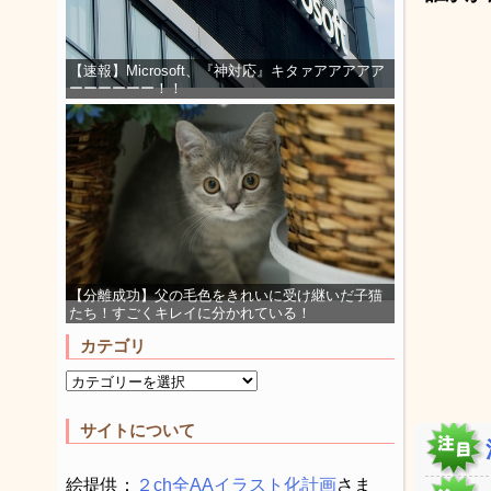
【速報】Microsoft、『神対応』キタァアアアアア
ーーーーーー！！
【分離成功】父の毛色をきれいに受け継いだ子猫
たち！すごくキレイに分かれている！
カテゴリ
サイトについて
絵提供：
２ch全AAイラスト化計画
さま