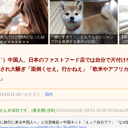
美人だけどBBAになった結
「嬉しすぎて！」とんでもないジャン
【画
ｗｗｗｗｗｗｗｗ
プ力を発揮する柴犬が話題に
（2
を募
_ゝ`）中国人、日本のファストフード店では自分で片付
され大騒ぎ「面倒くせえ。行かねえ」「欧米やアフリ
」
月14日11:16 / カテゴリ：
国内
さん＠涙目です。(東京都) [DE]
2025/02/14(金) 09:51:16.90 ID:E5nko2
本に旅行に来る中国人へ」と注意喚起＝中国ネット「えっ？自分で？」「なぜ
//www.recordchina.co.jp/b948514-s25-c30-d0052.html