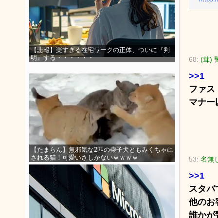
【悲報】楽すぎる在宅ワークの正体、ついに『判
明』する・・・・・・
68:
(茸) 
>>1
ファス
マナー
【たまらん】無邪気な2匹の柴子犬ともみくちゃに
される猫！可愛いさしかないｗｗｗｗ
53:
名無し
>>1
スタバ
他のお
誰かが