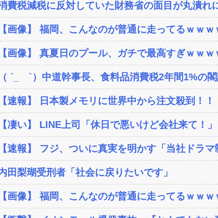
消費税減税に反対していた財務省の面目が丸潰れに
【画像】 福岡、こんなのが普通に走ってるｗｗｗｗ
【画像】 真夏日のプール、ガチで最高すぎｗｗｗ
（ ´_ゝ`）中道幹事長、食料品消費税2年間1%の閣議
【速報】 日本製メモリに世界中から注文殺到！！！
【凄い】 LINE上司「休日で悪いけど会社来て！」
【速報】 フジ、ついに真実を明かす「当社ドラマ制作
内田梨瑚受刑者「社会に戻りたいです」
【画像】 福岡、こんなのが普通に走ってるｗｗｗｗ