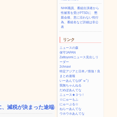
NHK職員、番組出演者から
性被害を受けPTSDに 懇
親会後、意に沿わない性行
為、番組名など詳細は非公
表
リンク
ニュースの森
保守JAPAN
Zattoyomiニュース見出しリ
ーダー
2chnavi
特定アジアと日本／情強！良
まとめ速報
いーあんてな(#ﾟｗﾟ)
我無ちゃんねる
だめぽあんてな
ニュース★３つ！
☆にゅーもふ
にゅーぷる☆
、減税が決まった途端に市...
ねらーあんてな
ウホウホあんてな