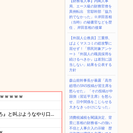
【財務省人事】内閣人事
局、エース級の財務官僚を
異例転出 官邸幹部「協力
的でなかった」※岸田首相
（当時）の秘書官などを歴
任 、岸田首相の後輩
【外国人公務員】三重県、
ぱよくマスコミの総攻撃に
屈せず！「県民対象アンケ
ート『外国人の職員採用を
続けるべきか』は差別に該
当しない」結果を公表する
方針
森山前幹事長が暴露「高市
総理のSNS投稿が習主席を
怒らせた」 「その投稿が中
国側（習近平主席）を怒ら
せ、日中関係をこじらせる
大きなきっかけになった」
消費税減税を閣議決定、背
景に首相の財務省への強い
不信と人事介入の示唆 歴