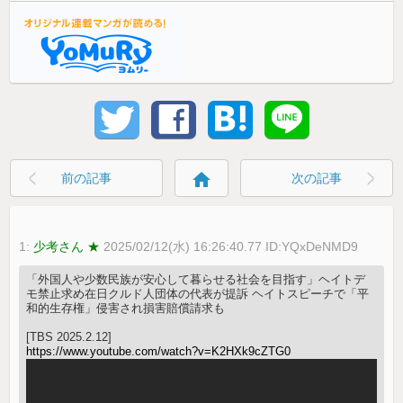
home
前の記事
次の記事
1:
少考さん ★
2025/02/12(水) 16:26:40.77 ID:YQxDeNMD9
「外国人や少数民族が安心して暮らせる社会を目指す」ヘイトデ
モ禁止求め在日クルド人団体の代表が提訴 ヘイトスピーチで「平
和的生存権」侵害され損害賠償請求も
[TBS 2025.2.12]
https://www.youtube.com/watch?v=K2HXk9cZTG0