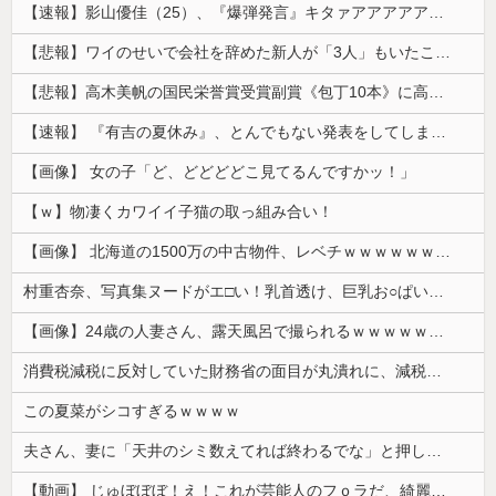
【速報】影山優佳（25）、『爆弾発言』キタァアアアアアーーーーー！！
【悲報】ワイのせいで会社を辞めた新人が「3人」もいたことが発覚ｗｗｗｗｗ
【悲報】高木美帆の国民栄誉賞受賞副賞《包丁10本》に高市総理の名前も刻印ｗｗｗｗｗｗｗｗｗ
【速報】 『有吉の夏休み』、とんでもない発表をしてしまう！！！！！
【画像】 女の子「ど、どどどどこ見てるんですかッ！」
【ｗ】物凄くカワイイ子猫の取っ組み合い！
【画像】 北海道の1500万の中古物件、レベチｗｗｗｗｗｗｗｗｗｗｗｗｗｗｗｗｗｗｗｗ
村重杏奈、写真集ヌードがエ□い！乳首透け、巨乳お○ぱいが最高過ぎる！
【画像】24歳の人妻さん、露天風呂で撮られるｗｗｗｗｗｗｗｗｗｗｗｗｗｗｗｗｗ
消費税減税に反対していた財務省の面目が丸潰れに、減税が決まった途端に市場が動き出したが……
この夏菜がシコすぎるｗｗｗｗ
夫さん、妻に「天井のシミ数えてれば終わるでな」と押し倒されて性行為 → 凄いことになるｗｗｗｗｗ
【動画】 じゅぼぼぼ！え！これが芸能人のフｏラだ、綺麗な顔とお口でこんなことしているだ 笑