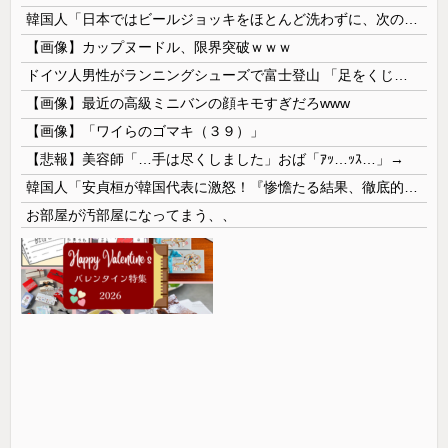
韓国人「日本ではビールジョッキをほとんど洗わずに、次の客に出すんだ！ これが証拠の映像だ!!」……あー、なるほどですねー。韓国には「アレ」がないんだ？
【画像】カップヌードル、限界突破ｗｗｗ
ドイツ人男性がランニングシューズで富士登山 「足をくじいて動けない」
【画像】最近の高級ミニバンの顔キモすぎだろwww
【画像】「ワイらのゴマキ（３９）」
【悲報】美容師「…手は尽くしました」おば「ｱｯ…ｯｽ…」→
韓国人「安貞桓が韓国代表に激怒！『惨憺たる結果、徹底的な刷新が必要だ』と監督や協会を痛烈批判」
お部屋が汚部屋になってまう、、