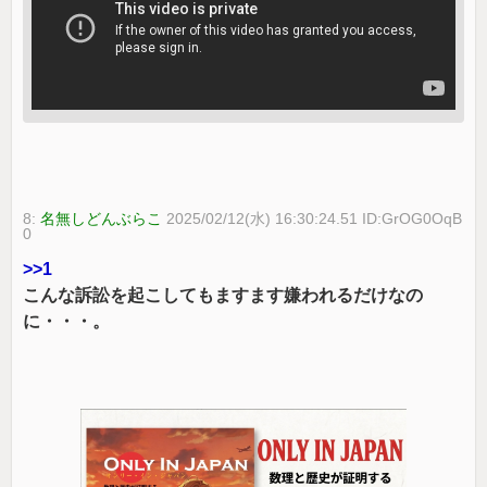
8:
名無しどんぶらこ
2025/02/12(水) 16:30:24.51 ID:GrOG0OqB
0
>>1
こんな訴訟を起こしてもますます嫌われるだけなの
に・・・。