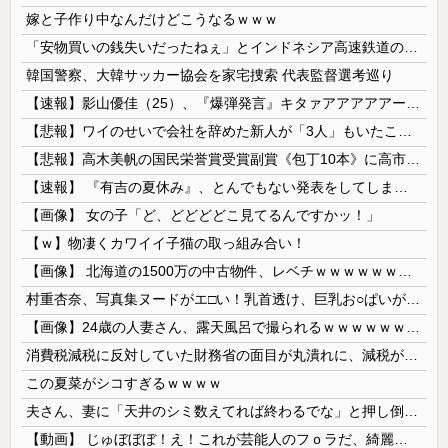
嫁と子作り中なんだけどこうなるｗｗｗ
「安物買いの銭失いだったねぇ」とインドネシア高速鉄道の最終処分に日本側騒然、国家予算は使わないというと何が財源なんだ？
韓国警察、大韓サッカー協会を家宅捜索 代表監督選考巡り
【速報】影山優佳（25）、『爆弾発言』キタァアアアアアーーーーー！！
【悲報】ワイのせいで会社を辞めた新人が「3人」もいたことが発覚ｗｗｗｗｗ
【悲報】高木美帆の国民栄誉賞受賞副賞《包丁10本》に高市総理の名前も刻印ｗｗｗｗｗｗｗｗｗ
【速報】 『有吉の夏休み』、とんでもない発表をしてしまう！！！！！
【画像】 女の子「ど、どどどどこ見てるんですかッ！」
【ｗ】物凄くカワイイ子猫の取っ組み合い！
【画像】 北海道の1500万の中古物件、レベチｗｗｗｗｗｗｗｗｗｗｗｗｗｗｗｗｗｗｗｗ
村重杏奈、写真集ヌードがエ□い！乳首透け、巨乳お○ぱいが最高過ぎる！
【画像】24歳の人妻さん、露天風呂で撮られるｗｗｗｗｗｗｗｗｗｗｗｗｗｗｗｗｗ
消費税減税に反対していた財務省の面目が丸潰れに、減税が決まった途端に市場が動き出したが……
この夏菜がシコすぎるｗｗｗｗ
夫さん、妻に「天井のシミ数えてれば終わるでな」と押し倒されて性行為 → 凄いことになるｗｗｗｗｗ
【動画】 じゅぼぼぼ！え！これが芸能人のフｏラだ、綺麗な顔とお口でこんなことしているだ 笑