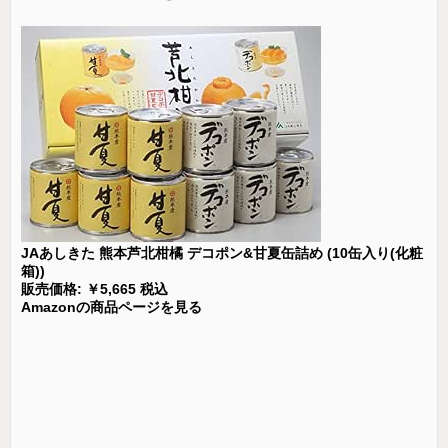
JAあしきた 熊本芦北柑橘 デコポン&甘夏缶詰め (10缶入り(化粧
箱))
販売価格: ￥5,665 税込
Amazonの商品ページを見る