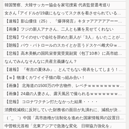
韓国警察、大韓サッカー協会を家宅捜索 代表監督選考巡り
女さん ｢アイドルが19歳にもなってスク水を着させられている！｣⇒結果...
【速報】影山優佳（25）、『爆弾発言』キタァアアアアアーーーーー！！
【画像】フジの新人アナさん、二人とも腋を見せてくれない
【悲報】ワイのせいで会社を辞めた新人が「3人」もいたことが発覚ｗｗｗｗ...
【朗報】パウ・パトロールのスカイとか言うドスケベ雌犬🐶ｗｗｗｗｗｗｗ...
【悲報】高木美帆の国民栄誉賞受賞副賞《包丁10本》に高市総理の名前も刻...
なんでみんなそんなに共産主義嫌なん？
【速報】 『有吉の夏休み』、とんでもない発表をしてしまう！！！！！
【ｗ】物凄くカワイイ子猫の取っ組み合い！
【画像】 北海道の1500万の中古物件、レベチｗｗｗｗｗｗｗｗｗｗｗｗ...
【画像】24歳の人妻さん、露天風呂で撮られるｗｗｗｗｗｗｗｗｗｗｗｗ...
【悲報】 コロナワクチン打たなかった結果・・・・
消費税減税に反対していた財務省の面目が丸潰れに、減税が決まった途端に市...
（ ´_ゝ`）中国「高市政権が法制化を進めた国家情報局の設置日が7月3...
中曽根元首相「北東アジアで急激な変化 日韓協力強化を」