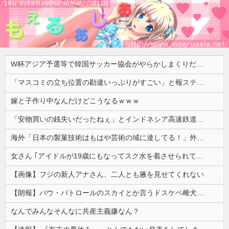
W杯アジア予選等で韓国サッカー協会がやらかしまくりだと発覚、「いきなり共同開催になったしな」と日韓共催の件に言及する声も……
「マスコミの立ち位置の勘違いっぷりがすごい」と報ステ大越キャスターの台詞に視聴者絶句、高市とトランプを同列視させようという思惑がひしひしと
嫁と子作り中なんだけどこうなるｗｗｗ
「安物買いの銭失いだったねぇ」とインドネシア高速鉄道の最終処分に日本側騒然、国家予算は使わないというと何が財源なんだ？
海外「日本の製菓技術はもはや芸術の域に達してる！」外国人が驚いた日本のお菓子の見た目とは・・・？【海外の反応】
女さん ｢アイドルが19歳にもなってスク水を着させられている！｣⇒結果ｗｗｗ
【画像】フジの新人アナさん、二人とも腋を見せてくれない
【朗報】パウ・パトロールのスカイとか言うドスケベ雌犬🐶ｗｗｗｗｗｗｗｗｗｗｗｗ
なんでみんなそんなに共産主義嫌なん？