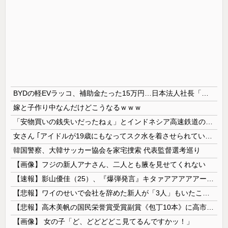
BYDの軽EVラッコ、補助金たった15万円…日本法人社長「何をすれば評価が上がるのか開示して」
嫁と子作り中なんだけどこうなるｗｗｗ
「安物買いの銭失いだったねぇ」とインドネシア高速鉄道の最終処分に日本側騒然、国家予算は使わないというと何が財源なんだ？
女さん ｢アイドルが19歳にもなってスク水を着させられている！｣⇒結果ｗｗｗ
韓国警察、大韓サッカー協会を家宅捜索 代表監督選考巡り
【画像】フジの新人アナさん、二人とも腋を見せてくれない
【速報】影山優佳（25）、『爆弾発言』キタァアアアアアーーーーー！！
【悲報】ワイのせいで会社を辞めた新人が「3人」もいたことが発覚ｗｗｗｗｗ
【悲報】高木美帆の国民栄誉賞受賞副賞《包丁10本》に高市総理の名前も刻印ｗｗｗｗｗｗｗｗｗ
【画像】 女の子「ど、どどどどこ見てるんですかッ！」