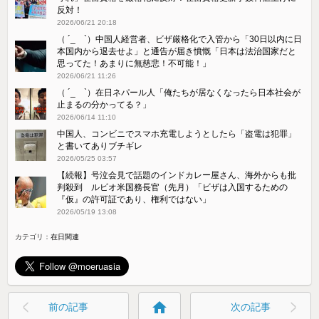
反対！
2026/06/21 20:18
（ ´_ゝ`）中国人経営者、ビザ厳格化で入管から「30日以内に日
本国内から退去せよ」と通告が届き憤慨「日本は法治国家だと
思ってた！あまりに無慈悲！不可能！」
2026/06/21 11:26
（ ´_ゝ`）在日ネパール人「俺たちが居なくなったら日本社会が
止まるの分かってる？」
2026/06/14 11:10
中国人、コンビニでスマホ充電しようとしたら「盗電は犯罪」
と書いてありブチギレ
2026/05/25 03:57
【続報】号泣会見で話題のインドカレー屋さん、海外からも批
判殺到 ルビオ米国務長官（先月）「ビザは入国するための
『仮』の許可証であり、権利ではない」
2026/05/19 13:08
カテゴリ：
在日関連
home
前の記事
次の記事