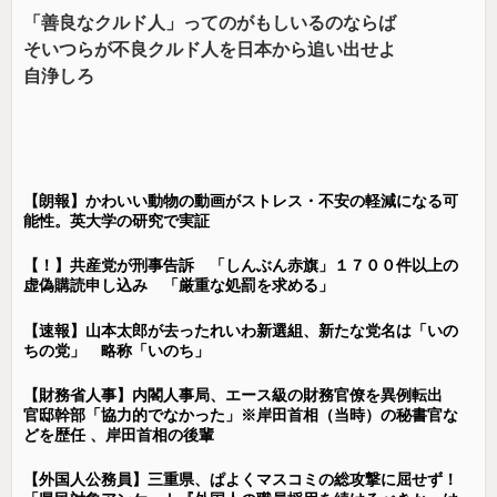
「善良なクルド人」ってのがもしいるのならば
そいつらが不良クルド人を日本から追い出せよ
自浄しろ
【朗報】かわいい動物の動画がストレス・不安の軽減になる可
能性。英大学の研究で実証
【！】共産党が刑事告訴 「しんぶん赤旗」１７００件以上の
虚偽購読申し込み 「厳重な処罰を求める」
【速報】山本太郎が去ったれいわ新選組、新たな党名は「いの
ちの党」 略称「いのち」
【財務省人事】内閣人事局、エース級の財務官僚を異例転出
官邸幹部「協力的でなかった」※岸田首相（当時）の秘書官な
どを歴任 、岸田首相の後輩
【外国人公務員】三重県、ぱよくマスコミの総攻撃に屈せず！