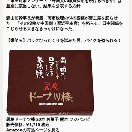
「県民対象アンケート『外国人の職員採用を続けるべきか』は
差別に該当しない」結果を公表する方針
森山前幹事長が暴露「高市総理のSNS投稿が習主席を怒らせ
た」 「その投稿が中国側（習近平主席）を怒らせ、日中関係を
こじらせる大きなきっかけになった」
【爆笑ｗ】バッグひったくりを試みた男、バイクを盗られる！
黒糖ドーナツ棒 20本 お菓子 熊本 フジバンビ
販売価格: ￥1,710 税込
Amazonの商品ページを見る