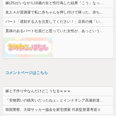
嫁(25)がいながら18歳の女と性行為した結果「こう」なった・・・
友人Ａが居酒屋で私に赤ちゃんを押し付けて帰った。赤ちゃんは泣き止まないし、苦情もきて...
パート「遅刻する人を注意してください！」店長の俺「いや、事情があって…」→周囲との温度差に困惑して…
貫禄のあるパート社員だと思っていた女性が、あっという間に昇格。自分との違いを痛感することになり…
コメントページはこちら
嫁と子作り中なんだけどこうなるｗｗｗ
「安物買いの銭失いだったねぇ」とインドネシア高速鉄道の最終処分に日本側騒然、国家予算は使わないというと何が財源なんだ？
韓国警察、大韓サッカー協会を家宅捜索 代表監督選考巡り