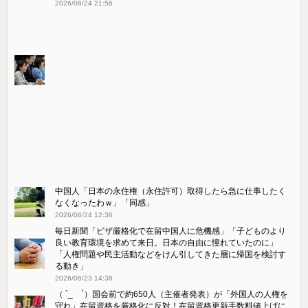
2026/06/24 21:56
中国人「日本の永住権（永住許可）取得したら急に仕事したく
なくなったわｗ」「同感」
2026/06/24 12:36
毎日新聞「ビザ厳格化で在留中国人に危機感」「子どものより
良い教育環境を求めて来日。日本の自由に憧れていたのに」
「人権問題や民主活動などをけん引してきた層に帰国を検討す
る動き」
2026/06/23 14:38
（ ´_ゝ`）国会前で約650人（主催者発表）が「外国人の人権を
守れ」在留資格を厳格化に反対！在留資格更新手数料値上げに