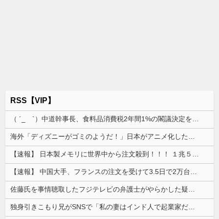
RSS【VIP】
（ ´_ゝ`）中道幹事長、食料品消費税2年間1%の閣議決定を批判 → 記者「中道改革連合は食料品消費税ゼロを公約に掲げていたが？」→ 階猛氏「
海外「ディズニーがゴミのようだ！」日本がアニメ化した米人気SF作品に絶賛の声が殺到中
【速報】 日本製メモリに世界中から注文殺到！！！ １兆５０００億円で工場増築へ
【速報】 中国大手、フランスの注文を受けて3.5日で2万台のエアコンを製造し出荷完了「毎度アル♡」
佐藤氏を事情聴取したフジテレビの弁護士がやらかした疑惑が浮上、「これが事実なら全部が怪しすぎるぞ」と前科に衝撃を受ける人が続出
独身引きこもり兄がSNSで「私の妻はインド人で起業家だが“日本人女性は男に甘えている”と言っています。日本に女性差別はありません」って発信したら...