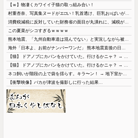
【ｗ】物凄くカワイイ子猫の取っ組み合い！
村重杏奈、写真集ヌードがエ□い！乳首透け、巨乳お○ぱいが最高過ぎる！
消費税減税に反対していた財務省の面目が丸潰れに、減税が決まった途端に市場が動き出したが……
この夏菜がシコすぎるｗｗｗｗ
熊本地震、「九州自動車道は混んでない」と実況しながら被災地へ向かう有名アナなどに批判殺到 全国紙記者「最新の状況をいち早く伝えることは報道機関としての責務」「情報を取り上げることには大きな意義がある」
海外「日本よ、お前がナンバーワンだ」 熊本地震直後の日本の対応のスピードに世界が衝撃
【猫】 ドアノブにカバンをかけていた。行けるかニャ？ → 猫はこうなります…
【猫】 ドアノブにカバンをかけていた。行けるかニャ？ → 猫はこうなります…
ネコ飼いが階段の上で袋を揺らす。キラ〜ン！ → 地下室からヤツが現れる…
【衝撃映像】バカが津波を撮影しに行った結果…