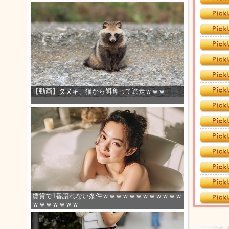
【動画】タヌキ、猫から餌奪って逃走ｗｗｗ
賃貸で1番譲れない条件ｗｗｗｗｗｗｗｗｗｗｗｗ
ｗｗｗｗｗｗｗ