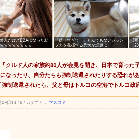
美人だけどBBAになった結
「嬉しすぎて！」とんでもないジャン
【画
ｗｗｗｗｗｗｗｗ
プ力を発揮する柴犬が話題に
（2
を募
「クルド人の家族約80人が会見を開き、日本で育った
になったり、自分たちも強制送還されたりする恐れが
「強制送還されたら、父と母はトルコの空港でトルコ政
月09日13:48 / カテゴリ：
マスコミ