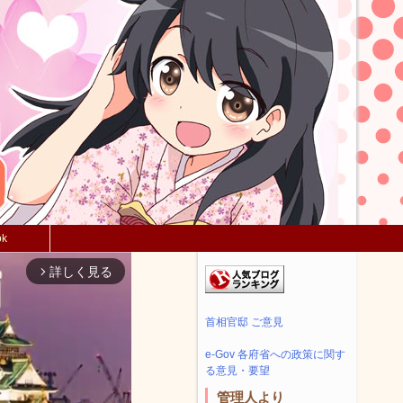
ok
詳しく見る
arrow_forward_ios
首相官邸 ご意見
e-Gov 各府省への政策に関す
る意見・要望
管理人より