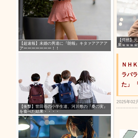
【愕然】元
【超速報】未婚の男達に『朗報』キタァアアアア
果ｗｗｗｗ
アーーーーーーー！！
ＮＨＫ
ラバラ
た」 
2025年02
【衝撃】世田谷の小学生達、河川敷の『桑の実』
を食べた結果・・・・