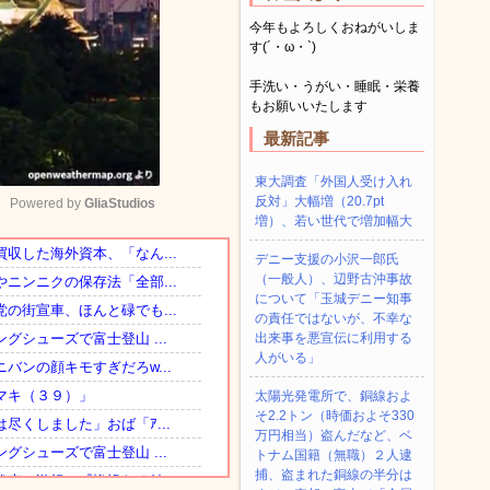
今年もよろしくおねがいしま
す(´・ω・`)
手洗い・うがい・睡眠・栄養
もお願いいたします
最新記事
東大調査「外国人受け入れ
反対」大幅増（20.7pt
Powered by 
GliaStudios
増）、若い世代で増加幅大
デニー支援の小沢一郎氏
Mute
（一般人）、辺野古沖事故
について「玉城デニー知事
の責任ではないが、不幸な
出来事を悪宣伝に利用する
人がいる」
太陽光発電所で、銅線およ
そ2.2トン（時価およそ330
万円相当）盗んだなど、ベ
トナム国籍（無職）２人逮
捕、盗まれた銅線の半分は