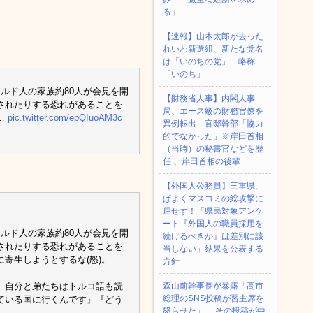
る」
【速報】山本太郎が去った
れいわ新選組、新たな党名
は「いのちの党」 略称
「いのち」
ルド人の家族約80人が会見を開
【財務省人事】内閣人事
されたりする恐れがあることを
局、エース級の財務官僚を
…
pic.twitter.com/epQIuoAM3c
異例転出 官邸幹部「協力
的でなかった」※岸田首相
（当時）の秘書官などを歴
任 、岸田首相の後輩
【外国人公務員】三重県、
ぱよくマスコミの総攻撃に
屈せず！「県民対象アンケ
ート『外国人の職員採用を
ルド人の家族約80人が会見を開
続けるべきか』は差別に該
されたりする恐れがあることを
当しない」結果を公表する
寄生しようとするな(怒)。
方針
、自分と弟たちはトルコ語も読
森山前幹事長が暴露「高市
総理のSNS投稿が習主席を
ている国に行くんです』『どう
怒らせた」 「その投稿が中