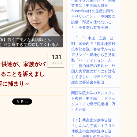
中国系を完全排除へ 供給
業者に「中国籍人員を
SpaceX向けの生産に関わ
らせないこと」「中国製の
設備・部品を使わないこ
と」を要求し監査実施
（ ´_ゝ`）中道・立憲・公
像】若くて美人な看護師さん
明、国会内で「熊本地震対
3）汚部屋すぎて掃除してくれる人
集ｗｗｗ
策本部会議」各省庁からヒ
アリング・現地から意見聴
131
取「パーティション、人
子供達が、家族がバ
コメント
手、宿泊施設の不足や、外
国人実習生の方々にも対応
あることを訴えまし
してほしい」今日の午後、
政府に要望書を提出
府に捕まり～
関西学院大学のアシスタン
ト教授（中国籍）、ドラッ
グストアで現行犯逮捕 万
引き容疑
【！】共産党が刑事告訴
「しんぶん赤旗」１７００
件以上の虚偽購読申し込
み 「厳重な処罰を求め