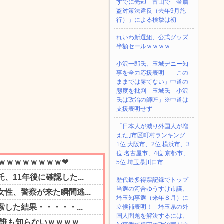
すでに売却 富山で「金属
盗対策法違反（去年9月施
行）」による検挙は初
れいわ新選組、公式グッズ
半額セールｗｗｗｗ
小沢一郎氏、玉城デニー知
事を全力応援表明 「この
ままでは勝てない」中道の
態度を批判 玉城氏「小沢
氏は政治の師匠」※中道は
支援表明せず
「日本人が減り外国人が増
えた｣市区町村ランキング
1位 大阪市、2位 横浜市、3
位 名古屋市、4位 京都市、
5位 埼玉県川口市
歴代最多得票記録でトップ
当選の河合ゆうすけ市議、
埼玉知事選（来年８月）に
立候補表明！「埼玉県の外
国人問題を解決するには、