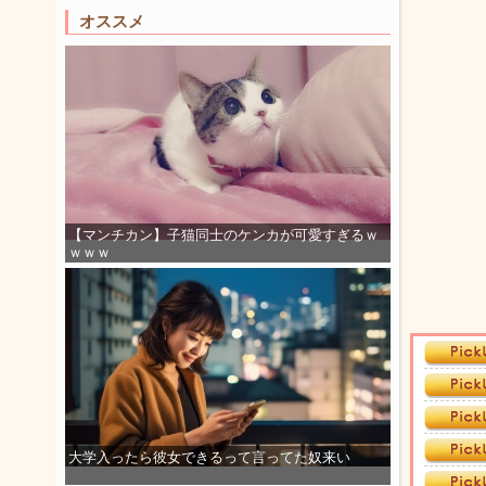
オススメ
【マンチカン】子猫同士のケンカが可愛すぎるｗ
ｗｗｗ
大学入ったら彼女できるって言ってた奴来い