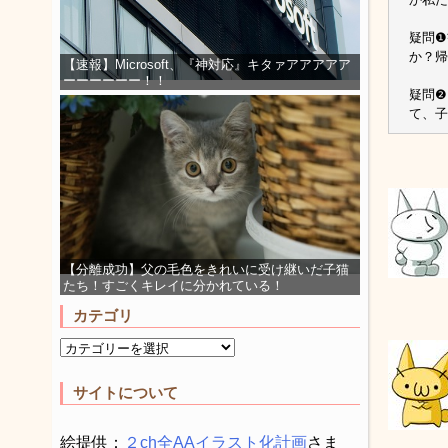
疑問❶
か？帰
【速報】Microsoft、『神対応』キタァアアアアア
ーーーーーー！！
疑問❷
て、子
【分離成功】父の毛色をきれいに受け継いだ子猫
たち！すごくキレイに分かれている！
カテゴリ
サイトについて
絵提供：
２ch全AAイラスト化計画
さま