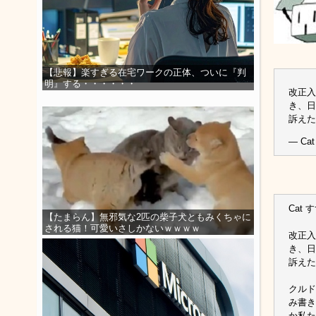
【悲報】楽すぎる在宅ワークの正体、ついに『判
明』する・・・・・・
改正入
き、日
訴え
— Cat
Cat す
【たまらん】無邪気な2匹の柴子犬ともみくちゃに
される猫！可愛いさしかないｗｗｗｗ
改正入
き、日
訴えた
クルド
み書き
か私た