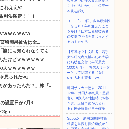
知事選で保守の政治家が立
ち上がるしかない」保守一
本化を訴え
（ ´_ゝ`）中国、広島原爆投
下から８１年を迎えたこと
を受け「日本は原爆被害者
の立場で同情を買おうとす
るのを止めろ」
【平等は？】文科省、若手
女性研究者支援のため大学
に補助金交付（年間最大
5000万円）「将来のリーダ
ーとして活躍する（女性
の）人材を輩出したい」
韓国サッカー協会 2011～
12年に外国人審判員・監督
官ら10数人を性接待（W杯
予選、五輪予選が含まれ
る）国会議員が事実確認
SpaceX、米国防関連技術
保護を重視し供給連鎖から