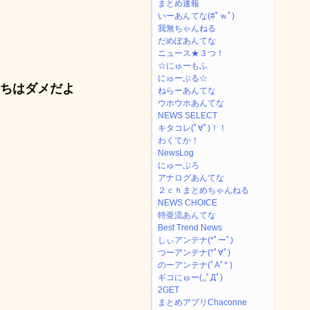
まとめ速報
いーあんてな(#ﾟｗﾟ)
我無ちゃんねる
だめぽあんてな
ニュース★３つ！
☆にゅーもふ
にゅーぷる☆
ちはダメだよ
ねらーあんてな
ウホウホあんてな
NEWS SELECT
キタコレ(ﾟ∀ﾟ)！！
わくてか！
NewsLog
にゅーぷろ
アナログあんてな
２ｃｈまとめちゃんねる
NEWS CHOICE
特亜流あんてな
Best Trend News
しぃアンテナ(*ﾟーﾟ)
つーアンテナ(*ﾟ∀ﾟ)
のーアンテナ(ﾟAﾟ* )
ギコにゅー(,,ﾟДﾟ)
2GET
まとめアプリChaconne