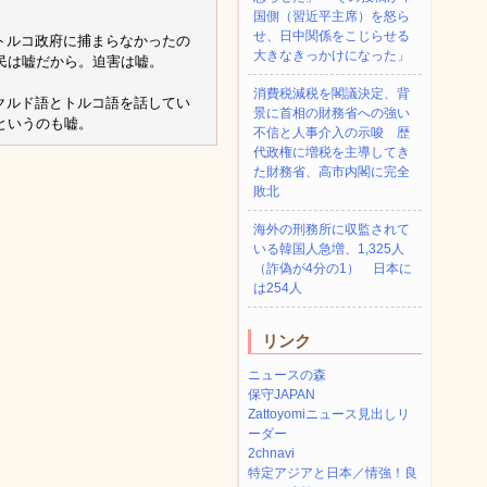
国側（習近平主席）を怒ら
せ、日中関係をこじらせる
トルコ政府に捕まらなかったの
大きなきっかけになった」
民は嘘だから。迫害は嘘。
消費税減税を閣議決定、背
クルド語とトルコ語を話してい
景に首相の財務省への強い
というのも嘘。
不信と人事介入の示唆 歴
代政権に増税を主導してき
た財務省、高市内閣に完全
敗北
海外の刑務所に収監されて
いる韓国人急増、1,325人
（詐偽が4分の1） 日本に
は254人
リンク
ニュースの森
保守JAPAN
Zattoyomiニュース見出しリ
ーダー
2chnavi
特定アジアと日本／情強！良