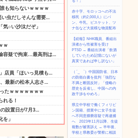
る！」
赤十字、モロッコへの不法
移民（約2,000人）にパ
ン、牛乳、ビスケット、ツ
ナ缶など大規模な物資配布
【続報】NHK職員、番組出
演者から性被害を受け
PTSD → 番組出演者「飲酒
していたため記憶にないが
真実であれば申し訳ない」
（ ´_ゝ`）中国国防省、日本
の防衛白書を批判「強烈な
不満と断固反対」「侵略の
歴史を反省し、中国への内
政干渉をやめろ」
県立中学校で働くフィリピ
ン国籍、授業中に女子生徒
へ不同意猥褻容疑で再逮捕
へ 2023年11月以降、生徒
複数が被害訴え → 半年後、
学校と県教委が警察に相談