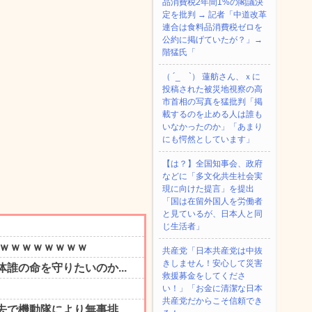
品消費税2年間1%の閣議決
定を批判 → 記者「中道改革
連合は食料品消費税ゼロを
公約に掲げていたが？」→
階猛氏「
（ ´_ゝ`） 蓮舫さん、ｘに
投稿された被災地視察の高
市首相の写真を猛批判「掲
載するのを止める人は誰も
いなかったのか」「あまり
にも愕然としています」
【は？】全国知事会、政府
などに「多文化共生社会実
現に向けた提言」を提出
「国は在留外国人を労働者
と見ているが、日本人と同
じ生活者」
共産党「日本共産党は中抜
きしません！安心して災害
救援募金をしてくださ
い！」「お金に清潔な日本
共産党だからこそ信頼でき