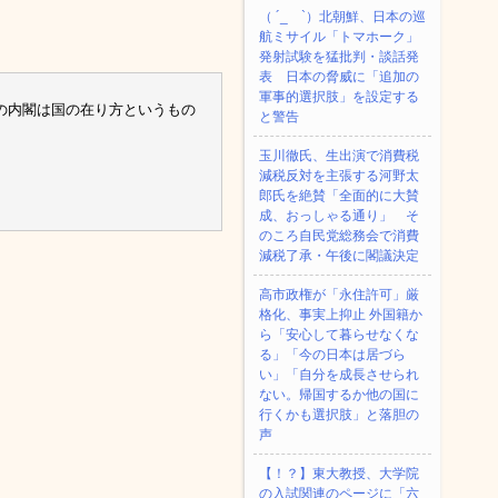
（ ´_ゝ`）北朝鮮、日本の巡
航ミサイル「‌トマホーク」
発射試験を猛批判・談話発
表 日本の脅威に「追加の
軍事的選択肢」を設定する
の内閣は国の在り方というもの
と警告
玉川徹氏、生出演で消費税
減税反対を主張する河野太
郎氏を絶賛「全面的に大賛
成、おっしゃる通り」 そ
のころ自民党総務会で消費
減税了承・午後に閣議決定
高市政権が「永住許可」厳
格化、事実上抑止 外国籍か
ら「安心して暮らせなくな
る」「今の日本は居づら
い」「自分を成長させられ
ない。帰国するか他の国に
行くかも選択肢」と落胆の
声
【！？】東大教授、大学院
の入試関連のページに「六