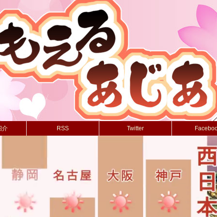
紹介
RSS
Twitter
Facebo