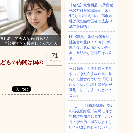
【速報】飲食料品 消費税減
税の方針を閣議決定、来年
4月から2年間1％に 高市総
理は秋の臨時国会で法案の
成立を目指す
NHK職員、番組出演者から
像】若くて美人な看護師さん
性被害を受けPTSDに 懇
3）汚部屋すぎて掃除してくれる人
親会後、意に沿わない性行
集ｗｗｗ
為、番組名など詳細は非公
71
表
私どもの内閣は国の
コメント
玉川徹氏、刃物を持って向
かってきた血まみれ男に発
砲した警官について「死刑
にならない犯罪を警察官が
死刑にしてしまったという
こと」
（ ´_ゝ`）消費税減税に反対
の石破前総理「実現に向け
て検討を加速します、とい
うのが公約。減税しますと
いうのは公約じゃない！」