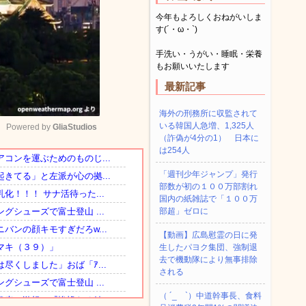
今年もよろしくおねがいしま
す(´・ω・`)
手洗い・うがい・睡眠・栄養
もお願いいたします
最新記事
海外の刑務所に収監されて
いる韓国人急増、1,325人
Powered by 
GliaStudios
（詐偽が4分の1） 日本に
は254人
Mute
「週刊少年ジャンプ」発行
部数が初の１００万部割れ
国内の紙雑誌で「１００万
部超」ゼロに
【動画】広島慰霊の日に発
生したパヨク集団、強制退
去で機動隊により無事排除
される
（ ´_ゝ`）中道幹事長、食料