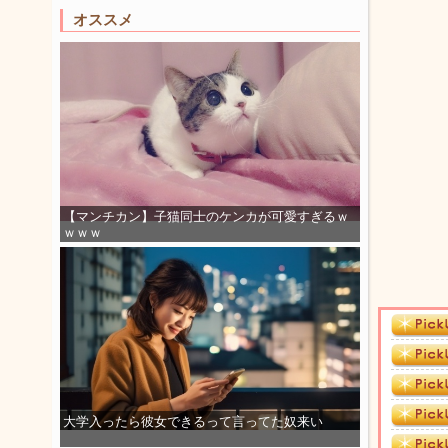
オススメ
【マンチカン】子猫同士のケンカが可愛すぎるｗ
ｗｗｗ
大学入ったら彼女できるって言ってた奴来い