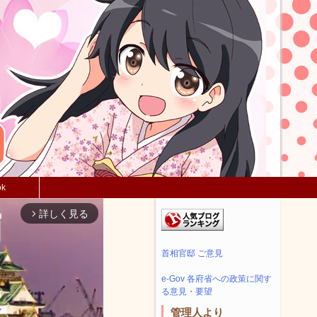
ok
詳しく見る
arrow_forward_ios
首相官邸 ご意見
e-Gov 各府省への政策に関す
る意見・要望
管理人より