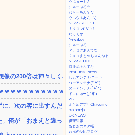
☆にゅーもふ
にゅーぷる☆
ねらーあんてな
ウホウホあんてな
NEWS SELECT
キタコレ(ﾟ∀ﾟ)！！
わくてか！
NewsLog
にゅーぷろ
アナログあんてな
２ｃｈまとめちゃんねる
NEWS CHOICE
特亜流あんてな
Best Trend News
の200倍は神々しく...
しぃアンテナ(*ﾟーﾟ)
つーアンテナ(*ﾟ∀ﾟ)
のーアンテナ(ﾟAﾟ* )
ｗｗｗｗｗｗｗｗｗｗｗ...
ギコにゅー(,,ﾟДﾟ)
2GET
、次の客に出すんだ！ ...
まとめアプリChaconne
matomeja
U-1NEWS
。俺が「おまえと違って浮...
保守速報
あじあのネタ帳
台湾の反応ブログ