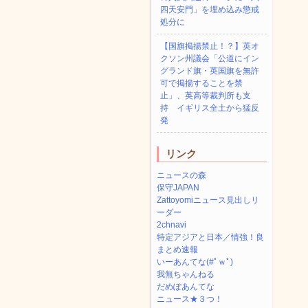
四天安門」を埋め込み懲戒
処分に
【国旗掲揚禁止！？】英オ
クソン州議会「公道にイン
グランド旗・英国旗を無許
可で掲揚することを禁
止」、英高等裁判所も支
持 イギリス全土から猛反
発
リンク
ニュースの森
保守JAPAN
Zattoyomiニュース見出しリ
ーダー
2chnavi
特定アジアと日本／情強！良
まとめ速報
いーあんてな(#ﾟｗﾟ)
我無ちゃんねる
だめぽあんてな
ニュース★３つ！