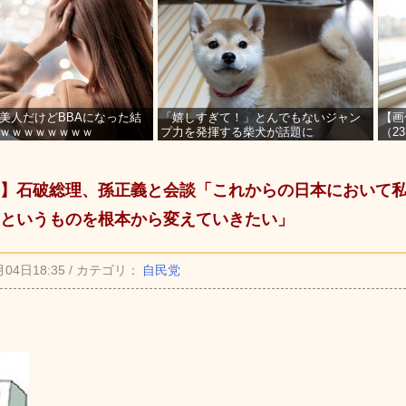
美人だけどBBAになった結
「嬉しすぎて！」とんでもないジャン
【画
ｗｗｗｗｗｗｗｗ
プ力を発揮する柴犬が話題に
（2
を募
】石破総理、孫正義と会談「これからの日本において
というものを根本から変えていきたい」
月04日18:35 / カテゴリ：
自民党