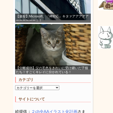
【速報】Microsoft、『神対応』キタァアアアアア
ーーーーーー！！
【分離成功】父の毛色をきれいに受け継いだ子猫
たち！すごくキレイに分かれている！
カテゴリ
サイトについて
絵提供：
２ch全AAイラスト化計画
さま