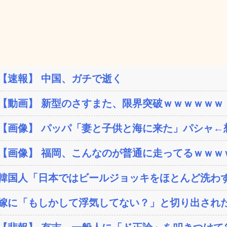
【速報】 中国、ガチで逝く
【動画】 新型のさすまた、限界突破ｗｗｗｗｗｗ
【画像】 パッパ「妻と子供と海に来た」パシャ←想像
【画像】 福岡、こんなのが普通に走ってるｗｗｗｗ
韓国人「日本ではビールジョッキをほとんど洗わずに
嫁に「もしかして浮気してない？」と切り出された