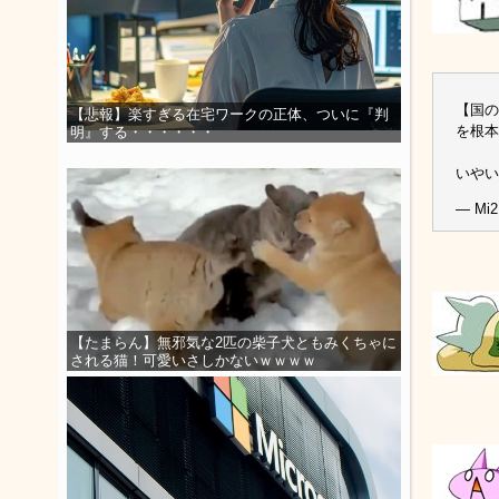
【国の
【悲報】楽すぎる在宅ワークの正体、ついに『判
を根本
明』する・・・・・・
いや
— Mi2
【たまらん】無邪気な2匹の柴子犬ともみくちゃに
される猫！可愛いさしかないｗｗｗｗ