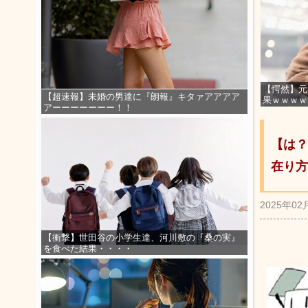
【愕然】元
【超速報】未婚の男達に『朗報』キタァアアアア
果ｗｗｗｗ
アーーーーーーー！！
【は？
在り方
2025年02
【衝撃】世田谷の小学生達、河川敷の『桑の実』
を食べた結果・・・・