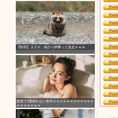
【動画】タヌキ、猫から餌奪って逃走ｗｗｗ
賃貸で1番譲れない条件ｗｗｗｗｗｗｗｗｗｗｗｗ
ｗｗｗｗｗｗｗ