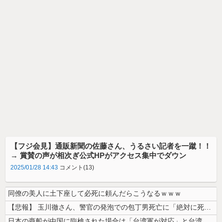
【フジ会見】通販新聞の佐藤さん、うるさい記者を一蹴！！
→ 賞賛の声が相次ぎ公式HPがアクセス集中でダウン
2025/01/28 14:43
コメント(13)
同僚の美人に土下座して必死に頼んだらこうなるｗｗｗ
【悲報】 玉川徹さん、警官の発泡での包丁男死亡に「絶対に死刑にならない...
日本の商船が中国に臨検された場合は「台湾軍が対応」と台湾軍トップ！