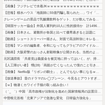
【画像】フジテレビで水着JKｗｗｗｗｗｗｗｗｗｗｗｗｗｗｗｗ
【悲報】積水ハウス「地面師に55億円騙し取られた…」ワイ「会社終わった...
クレーンゲームの景品で乳酸菌飲料をゲット、だが飲んでみると妙に酸っぱく...
【韓国サッカー協会】外国人審判約10人に性的接待か 計1496回、約2...
【画像】日本さん、避難所が各国と比べて優秀過ぎると話題に
【動画】ショートスリーパー堀さん、対面で高須幹弥にキレるｗｗｗｗｗｗｗ...
【悲報】マンガの編集者、令和になってもグラビアのアイドルを美味しくいた...
【動画】大阪府警のおっさん射殺映像が公開される。当然のように無抵抗だっ...
元区議団長 「共産党は義援金を被災地に持ってはいく。が、持って行った先...
【人工障がい者】 甥(28)「両親が亡くなったんで僕のこと引き取ってほ...
【画像】 Netflix版『リボンの騎士』、とんでもない事になるｗｗｗ...
【放送事故】 昔のドラマのレ◯プシーン、今見るとアウトすぎる・・・
【ｗ】物凄くカワイイ子猫の取っ組み合い！
（ ´_ゝ`）中国「高市政権が法制化を進めた国家情報局の設置日が7月3...
中曽根元首相「北東アジアで急激な変化 日韓協力強化を」