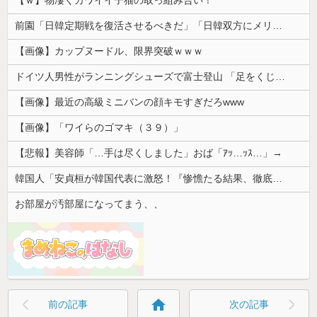
前園「日韓定期戦を復活させるべきだ」「日韓双方にメリットがある」……日本へのメリットがなにもないんですが、それは
【画像】カップヌードル、限界突破ｗｗｗ
ドイツ人男性がランニングシューズで富士登山 「足をくじいて動けない」
【画像】最近の高級ミニバンの顔キモすぎだろwww
【画像】「ワイらのゴマキ（３９）」
【悲報】美容師「…手は尽くしました」おば「ｱｯ…ｯｽ…」→
韓国人「安貞桓が韓国代表に激怒！『惨憺たる結果、徹底的な刷新が必要だ』と監督や協会を痛烈批判」
お部屋が汚部屋になってまう、、
home
前の記事
次の記事