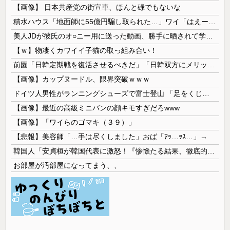
【画像】 日本共産党の街宣車、ほんと碌でもないな
積水ハウス「地面師に55億円騙し取られた…」ワイ「はえーかわいそう…会社滅茶苦茶やろなぁ」
美人JDが彼氏のオ○ニー用に送った動画、勝手に晒されて学校中の”共有オカズ” にされる
【ｗ】物凄くカワイイ子猫の取っ組み合い！
前園「日韓定期戦を復活させるべきだ」「日韓双方にメリットがある」……日本へのメリットがなにもないんですが、それは
【画像】カップヌードル、限界突破ｗｗｗ
ドイツ人男性がランニングシューズで富士登山 「足をくじいて動けない」
【画像】最近の高級ミニバンの顔キモすぎだろwww
【画像】「ワイらのゴマキ（３９）」
【悲報】美容師「…手は尽くしました」おば「ｱｯ…ｯｽ…」→
韓国人「安貞桓が韓国代表に激怒！『惨憺たる結果、徹底的な刷新が必要だ』と監督や協会を痛烈批判」
お部屋が汚部屋になってまう、、