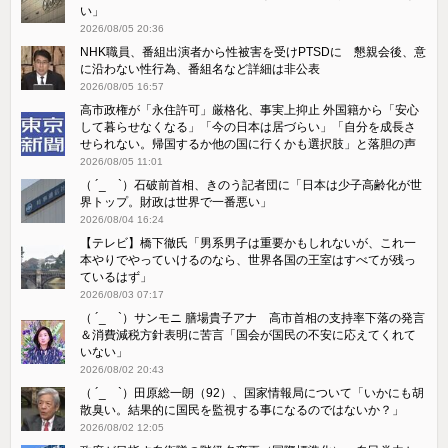
い」
2026/08/05 20:36
NHK職員、番組出演者から性被害を受けPTSDに 懇親会後、意
に沿わない性行為、番組名など詳細は非公表
2026/08/05 16:57
高市政権が「永住許可」厳格化、事実上抑止 外国籍から「安心
して暮らせなくなる」「今の日本は居づらい」「自分を成長さ
せられない。帰国するか他の国に行くかも選択肢」と落胆の声
2026/08/05 11:01
（ ´_ゝ`）石破前首相、きのう記者団に「日本は少子高齢化が世
界トップ。財政は世界で一番悪い」
2026/08/04 16:24
【テレビ】橋下徹氏「男系男子は重要かもしれないが、これ一
本やりでやっていけるのなら、世界各国の王室はすべてが残っ
ているはず」
2026/08/03 07:17
（ ´_ゝ`）サンモニ 膳場貴子アナ 高市首相の支持率下落の発言
＆消費減税方針表明に苦言「国会が国民の不安に応えてくれて
いない」
2026/08/02 20:43
（ ´_ゝ`）田原総一朗（92）、国家情報局について「いかにも胡
散臭い。結果的に国民を監視する事になるのではないか？」
2026/08/02 12:05