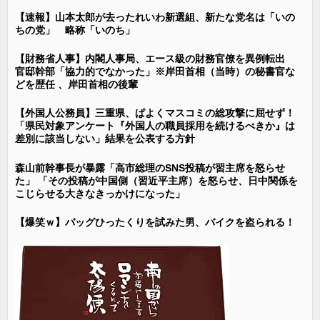
【速報】山本太郎が去ったれいわ新選組、新たな党名は「いの
ちの党」 略称「いのち」
【財務省人事】内閣人事局、エース級の財務官僚を異例転出
官邸幹部「協力的でなかった」※岸田首相（当時）の秘書官な
どを歴任 、岸田首相の後輩
【外国人公務員】三重県、ぱよくマスコミの総攻撃に屈せず！
「県民対象アンケート『外国人の職員採用を続けるべきか』は
差別に該当しない」結果を公表する方針
森山前幹事長が暴露「高市総理のSNS投稿が習主席を怒らせ
た」 「その投稿が中国側（習近平主席）を怒らせ、日中関係を
こじらせる大きなきっかけになった」
【爆笑ｗ】バッグひったくりを試みた男、バイクを盗られる！