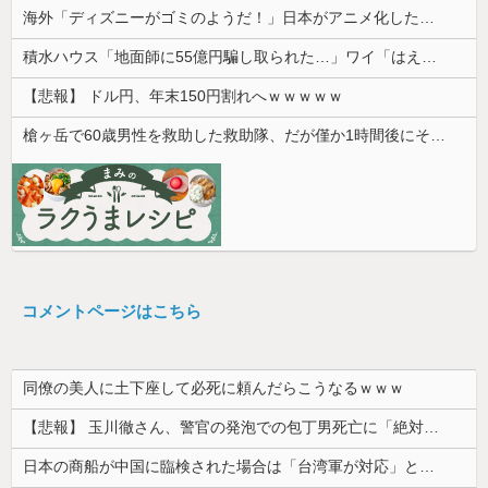
海外「ディズニーがゴミのようだ！」日本がアニメ化した米人気SF作品に絶賛の声が殺到中
積水ハウス「地面師に55億円騙し取られた…」ワイ「はえーかわいそう…会社滅茶苦茶やろなぁ」
【悲報】 ドル円、年末150円割れへｗｗｗｗｗ
槍ヶ岳で60歳男性を救助した救助隊、だが僅か1時間後にその男性が所属していたPTから連絡があって……
コメントページはこちら
同僚の美人に土下座して必死に頼んだらこうなるｗｗｗ
【悲報】 玉川徹さん、警官の発泡での包丁男死亡に「絶対に死刑にならない罪なのに警察が死刑にした！」 → 元警官のマジレスがコチラ → ………
日本の商船が中国に臨検された場合は「台湾軍が対応」と台湾軍トップ！