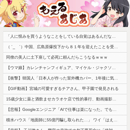
「人に恨みを買うようなことをしている自覚はあるんだな」と高市首相を嘲笑った左派、平和記念式典での演説にケチを付けるも……
（ ´_ゝ`）中国、広島原爆投下から８１年を迎えたことを受け「日本は原爆被害者の立場で同情を買おうとするのを止めろ」
同僚の美人に土下座して必死に頼んだらこうなるｗｗｗ
【ウマ娘】カレンチャンフィギュア、マイケル・ジャクソンみたいになってしまう
【衝撃】韓国人「日本人が作った室外機カバー、1年後に気づく」
【GIF動画】宮城の可愛すぎるチアさん、甲子園で発見される
15歳少女に薬と酒飲ませカラオケ店で性的暴行、動画撮影 54歳無職を再逮捕 動画770本も見つかる
【悲報】Googleエンジニア「AIで仕事は楽になった。でも、つまらなくなった」
積水ハウス「地面師に55億円騙し取られた…」 ワイ「はえーかわいそう…会社滅茶苦茶やろなぁ」