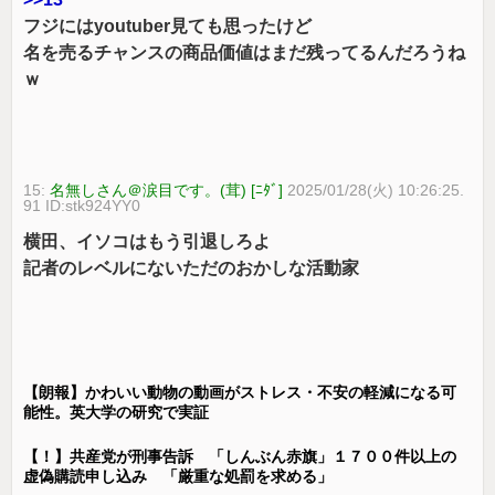
フジにはyoutuber見ても思ったけど
名を売るチャンスの商品価値はまだ残ってるんだろうね
ｗ
15:
名無しさん＠涙目です。(茸) [ﾆﾀﾞ]
2025/01/28(火) 10:26:25.
91 ID:stk924YY0
横田、イソコはもう引退しろよ
記者のレベルにないただのおかしな活動家
【朗報】かわいい動物の動画がストレス・不安の軽減になる可
能性。英大学の研究で実証
【！】共産党が刑事告訴 「しんぶん赤旗」１７００件以上の
虚偽購読申し込み 「厳重な処罰を求める」