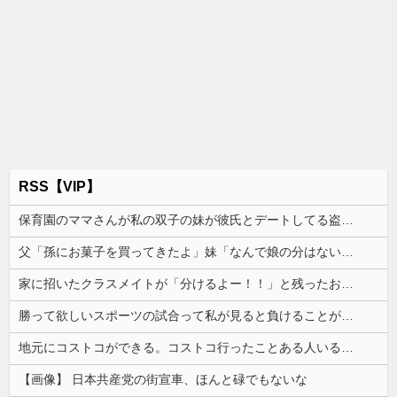
RSS【VIP】
保育園のママさんが私の双子の妹が彼氏とデートしてる盗み撮り画像を見せて「あとはわかるよね？とりあえず5万を家に持ってきて」と脅してきた
父「孫にお菓子を買ってきたよ」妹「なんで娘の分はないの！？そのお菓子、半分はうちの子のだからね！」→あまりの言い分に絶句して…
家に招いたクラスメイトが「分けるよー！！」と残ったお菓子を配り始めた。最後はコピー紙1枚と折り紙1枚まで根こそぎ…
勝って欲しいスポーツの試合って私が見ると負けることがすごく多い気がしてる
地元にコストコができる。コストコ行ったことある人いる？なにがオススメだろうか
【画像】 日本共産党の街宣車、ほんと碌でもないな