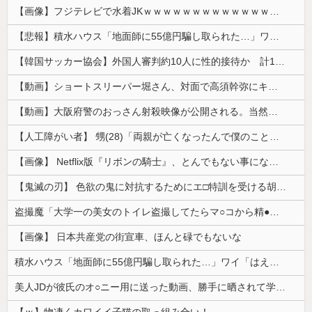
【画像】フジテレビで水着JKｗｗｗｗｗｗｗｗｗｗｗｗｗｗｗｗ
【悲報】積水ハウス「地面師に55億円騙し取られた…」ワイ「会社終わったやろなぁ」→結果ｗｗｗｗ
【韓国サッカー協会】外国人審判約10人に性的接待か 計1496回、約2億ウォン（約2200万円）
【動画】ショートスリーパー堀さん、対面で高須幹弥にキレるｗｗｗｗｗｗｗｗｗ
【動画】大阪府警のおっさん射殺映像が公開される。当然のように無抵抗だったことが発覚
【人工障がい者】 甥(28)「両親が亡くなったんで僕のこと引き取ってほしいんですけど！」なんでいい年したヒキニートを引き取らなきゃいけないんだ...
【画像】 Netflix版『リボンの騎士』、とんでもない事になるｗｗｗｗｗ
【鬼滅の刃】 色欲の鬼に対抗するためにエ□特訓を受ける胡蝶しのぶ…！クールなしのぶが快楽に抗えず翻弄されちゃう…
盗撮魔「大学一の美女のトイレ盗撮してたらマ○コから精●出てきたんだが…」（動画あり）
【画像】 日本共産党の街宣車、ほんと碌でもないな
積水ハウス「地面師に55億円騙し取られた…」ワイ「はえーかわいそう…会社滅茶苦茶やろなぁ」
美人JDが彼氏のオ○ニー用に送った動画、勝手に晒されて学校中の”共有オカズ” にされる
【ｗ】物凄くカワイイ子猫の取っ組み合い！