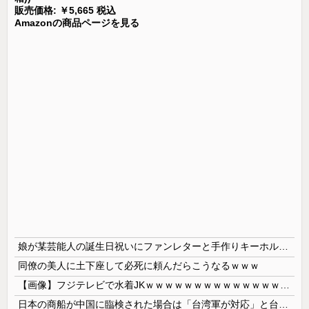
販売価格: ￥5,665 税込
Amazonの商品ページを見る
娘が某芸能人の誕生日祝いにファンレターと手作りキーホルダーを贈った。数か月後に娘が突然「ファンレターを送らなきゃ良かった！ 嫌い！」と泣き出したので理由を聞くと
同僚の美人に土下座して必死に頼んだらこうなるｗｗｗ
【画像】フジテレビで水着JKｗｗｗｗｗｗｗｗｗｗｗｗｗｗｗｗ
日本の商船が中国に臨検された場合は「台湾軍が対応」と台湾軍トップ！