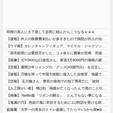
同僚の美人に土下座して必死に頼んだらこうなるｗｗｗ
【速報】外人の医療費未払いが多すぎたので病院が外人の治療を断るようになってしまう
【ウマ娘】カレンチャンフィギュア、マイケル・ジャクソンみたいになってしまう
「高市総理には愛想尽かした」コメ余りに農家が悲鳴 売値は生産原価の半分以下に…肥料代や燃料代は高騰「今年でやめる」農家も
【画像】元TOKIO山口達也さん、家賃3万4000円の湘南の家からYouTube更新。激痩せした現在の姿がこちら…
【悲報】週間少年ジャンプの「グッズ(43億円分)」を注文し全てキャンセルした女逮捕ｗｗｗｗｗｗｗｗ
【速報】刃物を持って中国大使館に侵入した自衛官、地裁でついに動機明かす
【悲報】 玉川徹さん、警官の発泡での包丁男死亡に「絶対に死刑にならない罪なのに警察が死刑にした！」 → 元警官のマジレスがコチラ → ………
【人工障がい者】 甥(28)「両親が亡くなったんで僕のこと引き取ってほしいんですけど！」なんでいい年したヒキニートを引き取らなきゃいけないんだ...
【画像】 Netflix版『リボンの騎士』、とんでもない事になるｗｗｗｗｗ
【鬼滅の刃】 色欲の鬼に対抗するためにエ□特訓を受ける胡蝶しのぶ…！クールなしのぶが快楽に抗えず翻弄されちゃう…
盗撮魔「大学一の美女のトイレ盗撮してたらマ○コから精●出てきたんだが…」（動画あり）