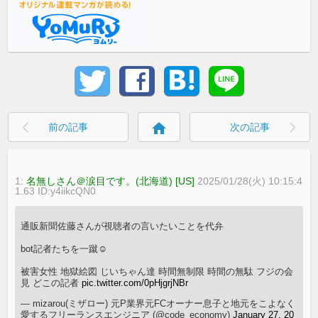
home
前の記事
次の記事
1:
名無しさん＠涙目です。(北海道) [US]
2025/01/28(火) 10:15:4
1.63 ID:y4iikcQN0
通販新聞佐藤さんが視聴者の言いたいことを代弁
bot記者たちを一蹴☺️
被害女性 地獄絵図 じいちゃん達 時間無制限 時間の無駄 フジの会
見 どこの記者
pic.twitter.com/0pHjgrjNBr
— mizarou(ミザロー) 元P業界元FCオーナー息子と地元をこよなく
愛するフリーランスエンジニア (@code_economy)
January 27, 20