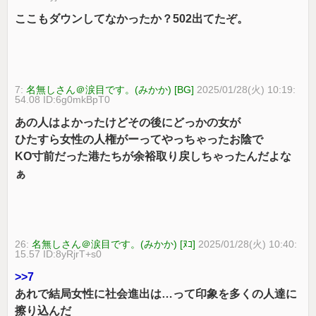
ここもダウンしてなかったか？502出てたぞ。
7:
名無しさん＠涙目です。(みかか) [BG]
2025/01/28(火) 10:19:
54.08 ID:6g0mkBpT0
あの人はよかったけどその後にどっかの女が
ひたすら女性の人権がーってやっちゃったお陰で
KO寸前だった港たちが余裕取り戻しちゃったんだよな
ぁ
26:
名無しさん＠涙目です。(みかか) [ﾇｺ]
2025/01/28(火) 10:40:
15.57 ID:8yRjrT+s0
>>7
あれで結局女性に社会進出は…って印象を多くの人達に
擦り込んだ