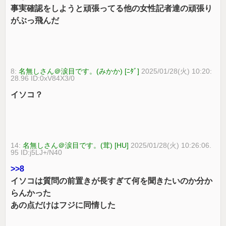
事実確認をしようと頑張ってる他の女性記者達の頑張り
がぶっ飛んだ
8:
名無しさん＠涙目です。(みかか) [ﾆﾀﾞ]
2025/01/28(火) 10:20:
28.96 ID:0xV84X3/0
イソコ？
14:
名無しさん＠涙目です。(茸) [HU]
2025/01/28(火) 10:26:06.
95 ID:j5LJ+/N40
>>8
イソコは質問の前置きが長すぎて何を聞きたいのか分か
らんかった
あの点だけはフジに同情した