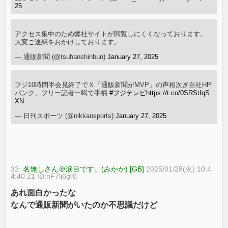
25
アクセス集中のため弊社サイトが閲覧しにくくなっております。
大変ご迷惑をおかけしております。
— 通販新聞 (@tsuhanshinbun)
January 27, 2025
フジ10時間半会見終了でＸ「通販新聞がMVP」の声相次ぎ自社HP
パンク、フリー記者一喝で手柄
#フジテレビ
https://t.co/0SRStIqS
XN
— 日刊スポーツ (@nikkansports)
January 27, 2025
32:
名無しさん＠涙目です。(みかか) [GB]
2025/01/28(火) 10:4
4:40.21 ID:nF7lj6gr0
あれ面白かったな
なんで通販新聞がいたのか不思議だけど