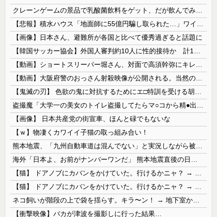
クレーンゲームの景品で乳酸菌飲料をゲット、だが飲んでみると妙に酸っぱくて体調が悪化してしまい……
【悲報】積水ハウス「地面師に55億円騙し取られた…」ワイ「会社終わったやろなぁ」→結果ｗｗｗｗ
【画像】日本さん、避難所が各国と比べて優秀過ぎると話題に
【韓国サッカー協会】外国人審判約10人に性的接待か 計1496回、約2億ウォン（約2200万円）
【動画】ショートスリーパー堀さん、対面で高須幹弥にキレるｗｗｗｗｗｗｗｗｗ
【動画】大阪府警のおっさん射殺映像が公開される。当然のように無抵抗だったことが発覚
【鬼滅の刃】 色欲の鬼に対抗するためにエ□特訓を受ける胡蝶しのぶ…！クールなしのぶが快楽に抗えず翻弄されちゃう…
盗撮魔「大学一の美女のトイレ盗撮してたらマ○コから精●出てきたんだが…」（動画あり）
【画像】 日本共産党の街宣車、ほんと碌でもないな
【ｗ】物凄くカワイイ子猫の取っ組み合い！
熊本地震、「九州自動車道は混んでない」と実況しながら被災地へ向かう有名アナなどに批判殺到 全国紙記者「最新の状況をいち早く伝えることは報道機関としての責務」「情報を取り上げることには大きな意義がある」
海外「日本よ、お前がナンバーワンだ」 熊本地震直後の日本の対応のスピードに世界が衝撃
【猫】 ドアノブにカバンをかけていた。行けるかニャ？ → 猫はこうなります…
【猫】 ドアノブにカバンをかけていた。行けるかニャ？ → 猫はこうなります…
ネコ飼いが階段の上で袋を揺らす。キラ〜ン！ → 地下室からヤツが現れる…
【衝撃映像】バカが津波を撮影しに行った結果…