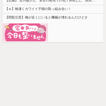
【悲報】 玉川徹さん、警官の発泡での包丁男死亡に「絶対に死刑にならない罪なのに警察が死刑にした！」 → 元警官のマジレスがコチラ → ………
【ｗ】物凄くカワイイ子猫の取っ組み合い！
【閲覧注意】俺が近くにいると機械が壊れるんだけどさ