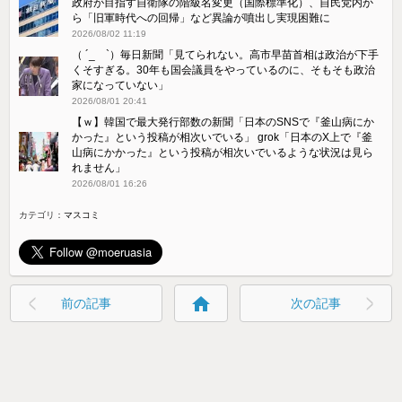
政府が目指す自衛隊の階級名変更（国際標準化）、自民党内か
ら「旧軍時代への回帰」など異論が噴出し実現困難に
2026/08/02 11:19
（ ´_ゝ`）毎日新聞「見てられない。高市早苗首相は政治が下手
くそすぎる。30年も国会議員をやっているのに、そもそも政治
家になっていない」
2026/08/01 20:41
【ｗ】韓国で最大発行部数の新聞「日本のSNSで『釜山病にか
かった』という投稿が相次いでいる」 grok「日本のX上で『釜
山病にかかった』という投稿が相次いでいるような状況は見ら
れません」
2026/08/01 16:26
カテゴリ：
マスコミ
home
前の記事
次の記事