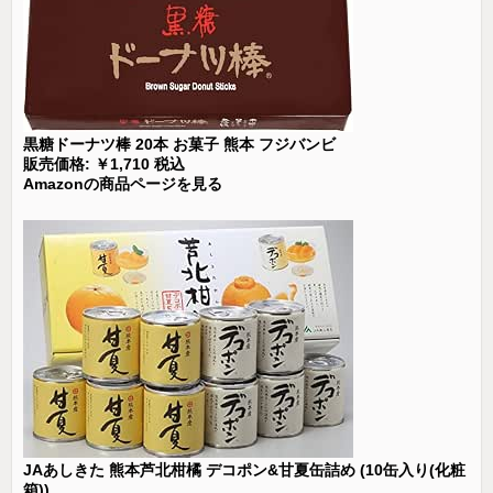
黒糖ドーナツ棒 20本 お菓子 熊本 フジバンビ
販売価格: ￥1,710 税込
Amazonの商品ページを見る
JAあしきた 熊本芦北柑橘 デコポン&甘夏缶詰め (10缶入り(化粧
箱))