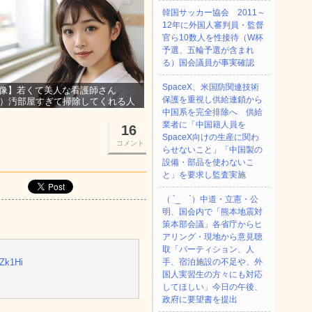
韓国サッカー協会 2011～
12年に外国人審判員・監督
官ら10数人を性接待（W杯
予選、五輪予選が含まれ
る）国会議員が事実確認
SpaceX、米国防関連技術
像】若くて美人な看護師さん
保護を重視し供給連鎖から
3）汚部屋すぎて掃除してくれる人
集ｗｗｗ
中国系を完全排除へ 供給
業者に「中国籍人員を
16
SpaceX向けの生産に関わ
コメント
らせないこと」「中国製の
設備・部品を使わないこ
と」を要求し監査実施
（ ´_ゝ`）中道・立憲・公
明、国会内で「熊本地震対
策本部会議」各省庁からヒ
アリング・現地から意見聴
取「パーティション、人
iZk1Hi
手、宿泊施設の不足や、外
国人実習生の方々にも対応
してほしい」今日の午後、
政府に要望書を提出