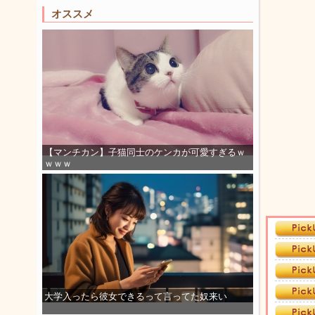
オススメ
【マンチカン】子猫同士のケンカが可愛すぎるｗ
ｗｗｗ
大学入ったら彼女できるって言ってた奴来い