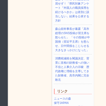
屈せず！「県民対象アンケ
ート『外国人の職員採用を
続けるべきか』は差別に該
当しない」結果を公表する
方針
森山前幹事長が暴露「高市
総理のSNS投稿が習主席を
怒らせた」 「その投稿が中
国側（習近平主席）を怒ら
せ、日中関係をこじらせる
大きなきっかけになった」
消費税減税を閣議決定、背
景に首相の財務省への強い
不信と人事介入の示唆 歴
代政権に増税を主導してき
た財務省、高市内閣に完全
敗北
リンク
ニュースの森
保守JAPAN