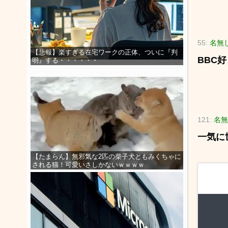
55:
名無し
【悲報】楽すぎる在宅ワークの正体、ついに『判
BBC
明』する・・・・・・
121:
名無
一気に
【たまらん】無邪気な2匹の柴子犬ともみくちゃに
される猫！可愛いさしかないｗｗｗｗ