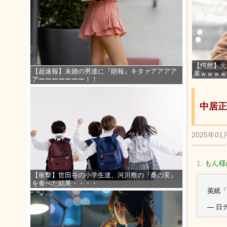
【愕然】元
【超速報】未婚の男達に『朗報』キタァアアアア
果ｗｗｗｗ
アーーーーーーー！！
中居正
2025年01
1:
もん様(
【衝撃】世田谷の小学生達、河川敷の『桑の実』
を食べた結果・・・・
英紙「
— 日テ