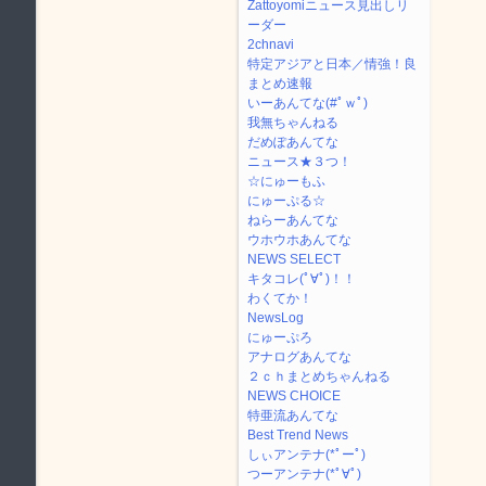
Zattoyomiニュース見出しリ
ーダー
2chnavi
特定アジアと日本／情強！良
まとめ速報
いーあんてな(#ﾟｗﾟ)
我無ちゃんねる
だめぽあんてな
ニュース★３つ！
☆にゅーもふ
にゅーぷる☆
ねらーあんてな
ウホウホあんてな
NEWS SELECT
キタコレ(ﾟ∀ﾟ)！！
わくてか！
NewsLog
にゅーぷろ
アナログあんてな
２ｃｈまとめちゃんねる
NEWS CHOICE
特亜流あんてな
Best Trend News
しぃアンテナ(*ﾟーﾟ)
つーアンテナ(*ﾟ∀ﾟ)