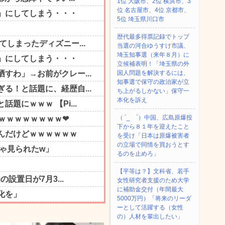
1位 大阪市、2位 横浜市、3
位 名古屋市、4位 京都市、
5位 埼玉県川口市
歴代最多得票記録でトップ
当選の河合ゆうすけ市議、
埼玉知事選（来年８月）に
立候補表明！「埼玉県の外
国人問題を解決するには、
知事選で保守の政治家が立
ち上がるしかない」保守一
本化を訴え
（ ´_ゝ`）中国、広島原爆投
下から８１年を迎えたこと
を受け「日本は原爆被害者
の立場で同情を買おうとす
るのを止めろ」
【平等は？】文科省、若手
女性研究者支援のため大学
に補助金交付（年間最大
5000万円）「将来のリーダ
ーとして活躍する（女性
の）人材を輩出したい」