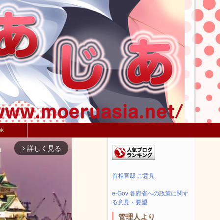
ok
詳しく見る
arrow_forward_ios
首相官邸 ご意見
e-Gov 各府省への政策に関す
る意見・要望
管理人より