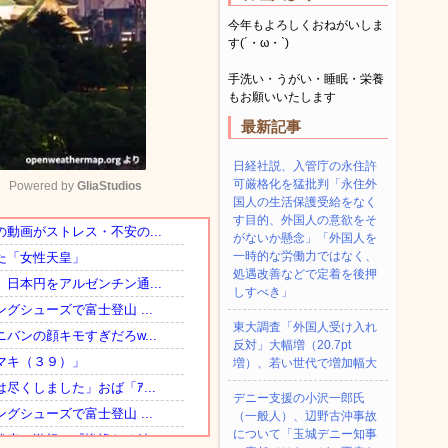
今年もよろしくおねがいしま
す(´・ω・`)
手洗い・うがい・睡眠・栄養
もお願いいたします
最新記事
日経社説、入管庁の永住許
可厳格化を猛批判「永住外
Powered by 
GliaStudios
国人の生活保護受給をなく
す目的、外国人の意欲をそ
がないか懸念」「外国人を
Mute
一時的な労働力ではなく、
処遇改善などで定着を後押
しすべき」
東大調査「外国人受け入れ
反対」大幅増（20.7pt
増）、若い世代で増加幅大
デニー支援の小沢一郎氏
（一般人）、辺野古沖事故
について「玉城デニー知事