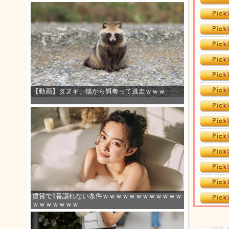
【動画】タヌキ、猫から餌奪って逃走ｗｗｗ
賃貸で1番譲れない条件ｗｗｗｗｗｗｗｗｗｗｗｗ
ｗｗｗｗｗｗｗ