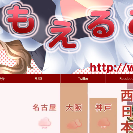
紹介
RSS
Twitter
Facebo