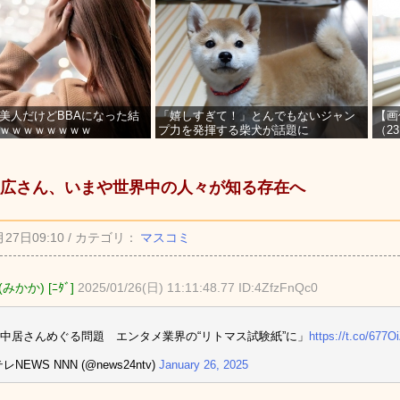
美人だけどBBAになった結
「嬉しすぎて！」とんでもないジャン
【画
ｗｗｗｗｗｗｗｗ
プ力を発揮する柴犬が話題に
（2
を募
広さん、いまや世界中の人々が知る存在へ
月27日09:10 / カテゴリ：
マスコミ
みかか) [ﾆﾀﾞ]
2025/01/26(日) 11:11:48.77 ID:4ZfzFnQc0
中居さんめぐる問題 エンタメ業界の“リトマス試験紙”に」
https://t.co/677O
レNEWS NNN (@news24ntv)
January 26, 2025