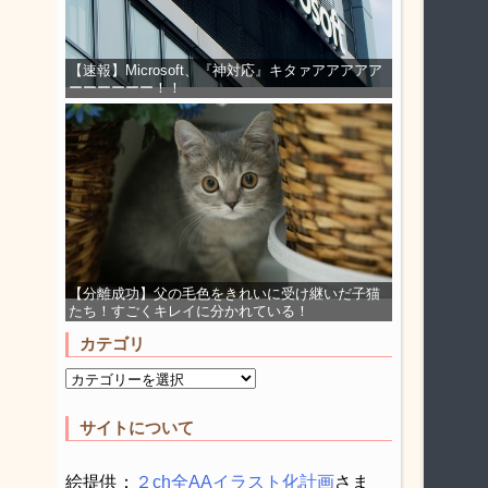
【速報】Microsoft、『神対応』キタァアアアアア
ーーーーーー！！
【分離成功】父の毛色をきれいに受け継いだ子猫
たち！すごくキレイに分かれている！
カテゴリ
サイトについて
絵提供：
２ch全AAイラスト化計画
さま