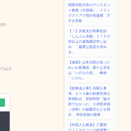
関西学院大学のアシスタン
ト教授（中国籍）、ドラッ
グストアで現行犯逮捕 万
引き容疑
d90
【！】共産党が刑事告訴
「しんぶん赤旗」１７００
件以上の虚偽購読申し込
み 「厳重な処罰を求め
る」
【速報】山本太郎が去った
れいわ新選組、新たな党名
B27wL0
は「いのちの党」 略称
「いのち」
【財務省人事】内閣人事
局、エース級の財務官僚を
異例転出 官邸幹部「協力
的でなかった」※岸田首相
（当時）の秘書官などを歴
任 、岸田首相の後輩
【外国人公務員】三重県、
ぱよくマスコミの総攻撃に