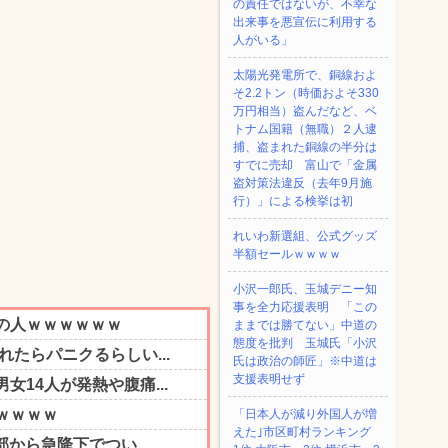
の責任ではないが、不幸な
出来事を悪宣伝に利用する
人がいる」
太陽光発電所で、銅線およ
そ2.2トン（時価およそ330
万円相当）盗んだなど、ベ
トナム国籍（無職）２人逮
捕、盗まれた銅線の半分は
すでに売却 富山で「金属
盗対策法違反（去年9月施
行）」による検挙は初
れいわ新選組、公式グッズ
半額セールｗｗｗｗ
小沢一郎氏、玉城デニー知
事を全力応援表明 「この
ままでは勝てない」中道の
態度を批判 玉城氏「小沢
氏は政治の師匠」※中道は
支援表明せず
「日本人が減り外国人が増
えた｣市区町村ランキング