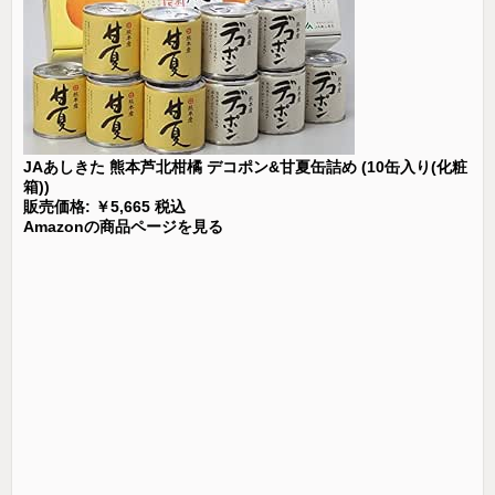
JAあしきた 熊本芦北柑橘 デコポン&甘夏缶詰め (10缶入り(化粧
箱))
販売価格: ￥5,665 税込
Amazonの商品ページを見る