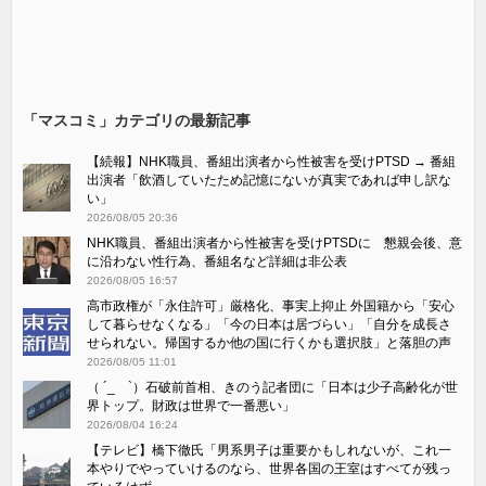
「マスコミ」カテゴリの最新記事
【続報】NHK職員、番組出演者から性被害を受けPTSD → 番組
出演者「飲酒していたため記憶にないが真実であれば申し訳な
い」
2026/08/05 20:36
NHK職員、番組出演者から性被害を受けPTSDに 懇親会後、意
に沿わない性行為、番組名など詳細は非公表
2026/08/05 16:57
高市政権が「永住許可」厳格化、事実上抑止 外国籍から「安心
して暮らせなくなる」「今の日本は居づらい」「自分を成長さ
せられない。帰国するか他の国に行くかも選択肢」と落胆の声
2026/08/05 11:01
（ ´_ゝ`）石破前首相、きのう記者団に「日本は少子高齢化が世
界トップ。財政は世界で一番悪い」
2026/08/04 16:24
【テレビ】橋下徹氏「男系男子は重要かもしれないが、これ一
本やりでやっていけるのなら、世界各国の王室はすべてが残っ