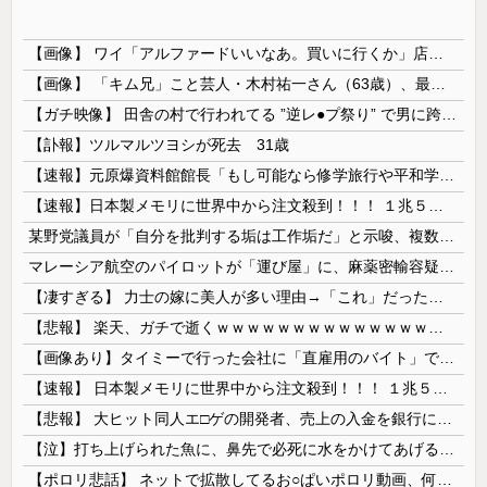
【画像】 ワイ「アルファードいいなあ。買いに行くか」店員「ほいっ見積もりな！」ワイ「金額おかしくね？」←お前らもそう思うよな？？？？？
【画像】 「キム兄」こと芸人・木村祐一さん（63歳）、最新の松本人志さんとのツーショットが完全に別人だとネット騒然！ 「マジで誰かわからん」...
【ガチ映像】 田舎の村で行われてる ”逆レ●プ祭り” で男に跨って無理矢理チ●コを挿入する女の動画がエ□すぎる…
【訃報】ツルマルツヨシが死去 31歳
【速報】元原爆資料館館長「もし可能なら修学旅行や平和学習の小学生に炎天下で腐敗した遺体の臭いを再現し嗅がせたい」
【速報】日本製メモリに世界中から注文殺到！！！ １兆５０００億円で工場増築へ
某野党議員が「自分を批判する垢は工作垢だ」と示唆、複数の一般人アカウントを晒し上げにしてしまい……
マレーシア航空のパイロットが「運び屋」に、麻薬密輸容疑で拘束…最高刑は死刑！
【凄すぎる】 力士の嫁に美人が多い理由→「これ」だったｗｗｗｗｗｗｗ
【悲報】 楽天、ガチで逝くｗｗｗｗｗｗｗｗｗｗｗｗｗｗｗｗｗｗｗｗ
【画像あり】タイミーで行った会社に「直雇用のバイト」で行った結果ｗｗｗｗｗ
【速報】 日本製メモリに世界中から注文殺到！！！ １兆５０００億円で工場増築へ
【悲報】 大ヒット同人エ□ゲの開発者、売上の入金を銀行に拒否され受け取れず、多額の納税義務だけが残る
【泣】打ち上げられた魚に、鼻先で必死に水をかけてあげる犬が話題
【ポロリ悲話】 ネットで拡散してるお○ぱいポロリ動画、何故か叩かれる・・・