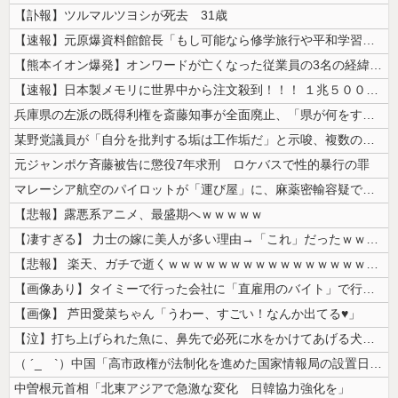
【訃報】ツルマルツヨシが死去 31歳
【速報】元原爆資料館館長「もし可能なら修学旅行や平和学習の小学生に炎天...
【熊本イオン爆発】オンワードが亡くなった従業員の3名の経緯を説明
【速報】日本製メモリに世界中から注文殺到！！！ １兆５０００億円で工場...
兵庫県の左派の既得利権を斎藤知事が全面廃止、「県が何をするねん？」と存...
某野党議員が「自分を批判する垢は工作垢だ」と示唆、複数の一般人アカウン...
元ジャンポケ斉藤被告に懲役7年求刑 ロケバスで性的暴行の罪
マレーシア航空のパイロットが「運び屋」に、麻薬密輸容疑で拘束…最高刑は...
【悲報】露悪系アニメ、最盛期へｗｗｗｗｗ
【凄すぎる】 力士の嫁に美人が多い理由→「これ」だったｗｗｗｗｗｗｗ
【悲報】 楽天、ガチで逝くｗｗｗｗｗｗｗｗｗｗｗｗｗｗｗｗｗｗｗｗ
【画像あり】タイミーで行った会社に「直雇用のバイト」で行った結果ｗｗｗ...
【画像】 芦田愛菜ちゃん「うわー、すごい！なんか出てる♥」
【泣】打ち上げられた魚に、鼻先で必死に水をかけてあげる犬が話題
（ ´_ゝ`）中国「高市政権が法制化を進めた国家情報局の設置日が7月3...
中曽根元首相「北東アジアで急激な変化 日韓協力強化を」