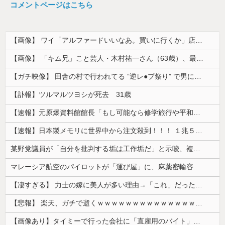
コメントページはこちら
【画像】 ワイ「アルファードいいなあ。買いに行くか」店員「ほいっ見積もりな！」ワイ「金額おかしくね？」←お前らもそう思うよな？？？？？
【画像】 「キム兄」こと芸人・木村祐一さん（63歳）、最新の松本人志さんとのツーショットが完全に別人だとネット騒然！ 「マジで誰かわからん」...
【ガチ映像】 田舎の村で行われてる ”逆レ●プ祭り” で男に跨って無理矢理チ●コを挿入する女の動画がエ□すぎる…
【訃報】ツルマルツヨシが死去 31歳
【速報】元原爆資料館館長「もし可能なら修学旅行や平和学習の小学生に炎天下で腐敗した遺体の臭いを再現し嗅がせたい」
【速報】日本製メモリに世界中から注文殺到！！！ １兆５０００億円で工場増築へ
某野党議員が「自分を批判する垢は工作垢だ」と示唆、複数の一般人アカウントを晒し上げにしてしまい……
マレーシア航空のパイロットが「運び屋」に、麻薬密輸容疑で拘束…最高刑は死刑！
【凄すぎる】 力士の嫁に美人が多い理由→「これ」だったｗｗｗｗｗｗｗ
【悲報】 楽天、ガチで逝くｗｗｗｗｗｗｗｗｗｗｗｗｗｗｗｗｗｗｗｗ
【画像あり】タイミーで行った会社に「直雇用のバイト」で行った結果ｗｗｗｗｗ