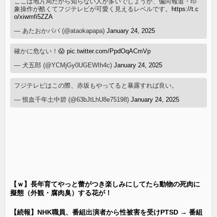
ここは地方局だから知らない人が多いでしょうか、偏向報道・印
象操作が酷くてフジテレビが可愛く見えるレベルです。
https://t.c
o/xiwmfi5ZZA
— あたおかパパ (@ataokapapa)
January 24, 2025
確かに危ない！😱
pic.twitter.com/PpdOqACmVp
— 犬五郎 (@YCMjGy0UGEWIh4c)
January 24, 2025
フジテレビはこの際、赤坂もやってると暴露すれば良い。
— 恨血千年土中碧 (@63bJtLhU8e75198)
January 24, 2025
【ｗ】長年育てやっと蕾がつき楽しみにしてたら動物の死肉に
擬態（外観・腐肉臭）する花が！
【続報】NHK職員、番組出演者から性被害を受けPTSD → 番組