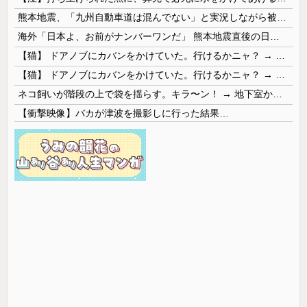
熊本地震、「九州自動車道は混んでない」と実況しながら被災地へ向かう有名アナなどに批判殺到 全国紙記者「最新の状況をいち早く伝えることは報道機関としての責務」「情報を取り上げることには大きな意義がある」
海外「日本よ、お前がナンバーワンだ」 熊本地震直後の日本の対応のスピードに世界が衝撃
【猫】 ドアノブにカバンをかけていた。行けるかニャ？ → 猫はこうなります…
【猫】 ドアノブにカバンをかけていた。行けるかニャ？ → 猫はこうなります…
ネコ飼いが階段の上で袋を揺らす。キラ〜ン！ → 地下室からヤツが現れる…
【衝撃映像】バカが津波を撮影しに行った結果…