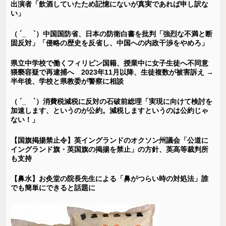
出演者「飲酒していたため記憶にないが真実であれば申し訳な
い」
（ ´_ゝ`）中国国防省、日本の防衛白書を批判「強烈な不満と断
固反対」「侵略の歴史を反省し、中国への内政干渉をやめろ」
県立中学校で働くフィリピン国籍、授業中に女子生徒へ不同意
猥褻容疑で再逮捕へ 2023年11月以降、生徒複数が被害訴え →
半年後、学校と県教委が警察に相談
（ ´_ゝ`）消費税減税に反対の石破前総理「実現に向けて検討を
加速します、というのが公約。減税しますというのは公約じゃ
ない！」
【国旗掲揚禁止令】英イングランドのオクソン州議会「公道に
イングランド旗・英国旗の掲揚を禁止」の方針、英高等裁判所
も支持
【鼻水】お灸堂の院長先生による「鼻がつらい時の対処法」誰
でも簡単にできると話題に