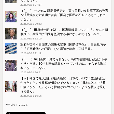
ているはず」
2026/08/03 07:17
（ ´_ゝ`）サンモニ 膳場貴子アナ 高市首相の支持率下落の発言
＆消費減税方針表明に苦言「国会が国民の不安に応えてくれて
いない」
2026/08/02 20:43
（ ´_ゝ`）田原総一朗（92）、国家情報局について「いかにも胡
散臭い。結果的に国民を監視する事になるのではないか？」
2026/08/02 12:05
政府が目指す自衛隊の階級名変更（国際標準化）、自民党内か
ら「旧軍時代への回帰」など異論が噴出し実現困難に
2026/08/02 11:19
（ ´_ゝ`）毎日新聞「見てられない。高市早苗首相は政治が下手
くそすぎる。30年も国会議員をやっているのに、そもそも政治
家になっていない」
2026/08/01 20:41
【ｗ】韓国で最大発行部数の新聞「日本のSNSで『釜山病にか
かった』という投稿が相次いでいる」 grok「日本のX上で『釜
山病にかかった』という投稿が相次いでいるような状況は見ら
れません」
2026/08/01 16:26
カテゴリ：
マスコミ