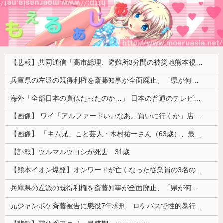
【悲報】共同通信「高市総理、避難所3分間の被災地熊本視察動画に批判！」 → 内閣報道官「避難所視察は51分間！大変な状況の中で、1時間近く受け入れていただき、感謝！」
兵庫県の左派の既得利権を斎藤知事が全面廃止、「県が何をするねん？」と存在意義そのものが不明で……
海外「全部日本の真似だったのか…」 日本の普通のテレビ番組が最新SNSの数十年先を行っていたと話題に
【画像】 ワイ「アルファードいいなあ。買いに行くか」店員「ほいっ見積もりな！」ワイ「金額おかしくね？」←お前らもそう思うよな？？？？？
【画像】 「キム兄」こと芸人・木村祐一さん（63歳）、最新の松本人志さんとのツーショットが完全に別人だとネット騒然！ 「マジで誰かわからん」...
【訃報】ツルマルツヨシが死去 31歳
【熊本イオン爆発】オンワードが亡くなった従業員の3名の経緯を説明
兵庫県の左派の既得利権を斎藤知事が全面廃止、「県が何をするねん？」と存在意義そのものが不明で……
元ジャンポケ斉藤被告に懲役7年求刑 ロケバスで性的暴行の罪