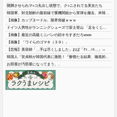
開脚させられマ○コ丸出し状態で、ク○ニされてる美女たち
韓国軍、対北朝鮮の最前線で重機関銃から実弾を撤去、米韓合同演習では米軍の無人機を「北朝鮮の侵入だ！」と迎撃一歩手前まで……ゆるんでるなぁ
【画像】カップヌードル、限界突破ｗｗｗ
ドイツ人男性がランニングシューズで富士登山 「足をくじいて動けない」
【画像】最近の高級ミニバンの顔キモすぎだろwww
【画像】「ワイらのゴマキ（３９）」
【悲報】美容師「…手は尽くしました」おば「ｱｯ…ｯｽ…」→
韓国人「安貞桓が韓国代表に激怒！『惨憺たる結果、徹底的な刷新が必要だ』と監督や協会を痛烈批判」
お部屋が汚部屋になってまう、、