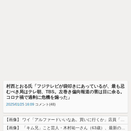
村西とおる氏「フジテレビが袋叩きにあっているが、最も忌
むべき局はテレ朝、TBS。左巻き偏向報道の害は目に余る。
コロナ禍で過剰に危機を煽った」
2025/01/25 16:09
コメント(48)
【画像】 ワイ「アルファードいいなあ。買いに行くか」店員「ほいっ見積も...
【画像】 「キム兄」こと芸人・木村祐一さん（63歳）、最新の松本人志さ...