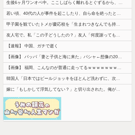
生後6ヶ月ワンオペ中。ここしばらく離れるとぐずるから、自分のご飯が作れず...
若い頃、40代の人が事件を起こしたり、自ら命を絶ったと聞くたびに「親世代にもなって何してんだ」と思ってた
甲子園を観ていたトメが慶応校を「生まれつきなんでも持ってて狡い、勝ち星は田舎の貧乏人に譲れ」と罵倒した
友人宅で。私「この子どうしたの？」友人「何度謝っても許してくれないの…」→猫が激しく怒り続ける理由を聞いて驚き…
【速報】 中国、ガチで逝く
【画像】 パッパ「妻と子供と海に来た」パシャ←想像の200倍は神々しくて草
【画像】 福岡、こんなのが普通に走ってるｗｗｗｗｗｗｗｗｗｗｗｗｗｗｗｗｗｗｗｗｗｗｗｗｗｗｗｗｗｗｗｗｗｗｗｗｗｗｗｗ
韓国人「日本ではビールジョッキをほとんど洗わずに、次の客に出すんだ！ これが証拠の映像だ!!」……あー、なるほどですねー。韓国には「アレ」がな...
嫁に「もしかして浮気してない？」と切り出された。俺が「おまえと違って浮気なんかするほど今の生活に不満なんてないし。」と言った途端に嫁が泣...