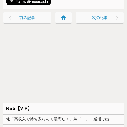
home
前の記事
次の記事
RSS【VIP】
俺「高収入で持ち家なんて最高だ！」嫁「…」→婚活で出会った理想の相手と結婚した後、思わぬ現実を知り…