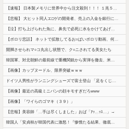
【速報】 日本製メモリに世界中から注文殺到！！！ １兆５０００億円で工場増築へ
【悲報】 大ヒット同人エ□ゲの開発者、売上の入金を銀行に拒否され受け取れず、多額の納税義務だけが残る
【泣】打ち上げられた魚に、鼻先で必死に水をかけてあげる犬が話題
【ポロリ悲話】 ネットで拡散してるお○ぱいポロリ動画、何故か叩かれる・・・
開脚させられマ○コ丸出し状態で、ク○ニされてる美女たち
韓国軍、対北朝鮮の最前線で重機関銃から実弾を撤去、米韓合同演習では米軍の無人機を「北朝鮮の侵入だ！」と迎撃一歩手前まで……ゆるんでるなぁ
【画像】カップヌードル、限界突破ｗｗｗ
ドイツ人男性がランニングシューズで富士登山 「足をくじいて動けない」
【画像】最近の高級ミニバンの顔キモすぎだろwww
【画像】「ワイらのゴマキ（３９）」
【悲報】美容師「…手は尽くしました」おば「ｱｯ…ｯｽ…」→
韓国人「安貞桓が韓国代表に激怒！『惨憺たる結果、徹底的な刷新が必要だ』と監督や協会を痛烈批判」