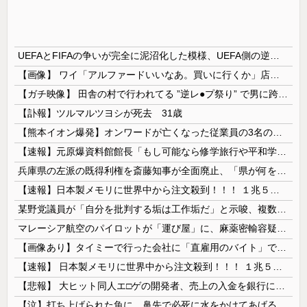
UEFAとFIFAの争いが完全に泥沼化した模様、UEFA側の逆転敗北すらあり得るような情勢に……
【画像】 ワイ「アルファードいいなあ。買いに行くか」店員「ほいっ見積もりな！」ワイ「金額おかしくね？」←お前らもそう思うよな？？？？？
【ガチ映像】 田舎の村で行われてる ”逆レ●プ祭り” で男に跨って無理矢理チ●コを挿入する女の動画がエ□すぎる…
【訃報】ツルマルツヨシが死去 31歳
【熊本イオン爆発】オンワードが亡くなった従業員の3名の経緯を説明
【速報】元原爆資料館館長「もし可能なら修学旅行や平和学習の小学生に炎天下で腐敗した遺体の臭いを再現し嗅がせたい」
兵庫県の左派の既得利権を斎藤知事が全面廃止、「県が何をするねん？」と存在意義そのものが不明で……
【速報】日本製メモリに世界中から注文殺到！！！ １兆５０００億円で工場増築へ
某野党議員が「自分を批判する垢は工作垢だ」と示唆、複数の一般人アカウントを晒し上げにしてしまい……
マレーシア航空のパイロットが「運び屋」に、麻薬密輸容疑で拘束…最高刑は死刑！
【画像あり】タイミーで行った会社に「直雇用のバイト」で行った結果ｗｗｗｗｗ
【速報】 日本製メモリに世界中から注文殺到！！！ １兆５０００億円で工場増築へ
【悲報】 大ヒット同人エ□ゲの開発者、売上の入金を銀行に拒否され受け取れず、多額の納税義務だけが残る
【泣】打ち上げられた魚に、鼻先で必死に水をかけてあげる犬が話題