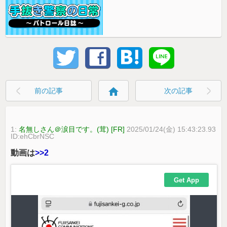
home
前の記事
次の記事
1:
名無しさん＠涙目です。(茸) [FR]
2025/01/24(金) 15:43:23.93
ID:ehCbrNSC
動画は
>>2