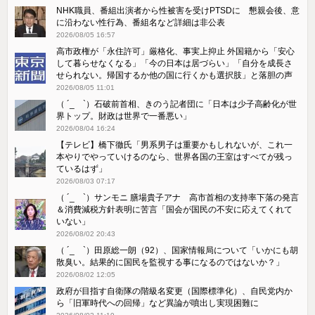
NHK職員、番組出演者から性被害を受けPTSDに 懇親会後、意
に沿わない性行為、番組名など詳細は非公表
2026/08/05 16:57
高市政権が「永住許可」厳格化、事実上抑止 外国籍から「安心
して暮らせなくなる」「今の日本は居づらい」「自分を成長さ
せられない。帰国するか他の国に行くかも選択肢」と落胆の声
2026/08/05 11:01
（ ´_ゝ`）石破前首相、きのう記者団に「日本は少子高齢化が世
界トップ。財政は世界で一番悪い」
2026/08/04 16:24
【テレビ】橋下徹氏「男系男子は重要かもしれないが、これ一
本やりでやっていけるのなら、世界各国の王室はすべてが残っ
ているはず」
2026/08/03 07:17
（ ´_ゝ`）サンモニ 膳場貴子アナ 高市首相の支持率下落の発言
＆消費減税方針表明に苦言「国会が国民の不安に応えてくれて
いない」
2026/08/02 20:43
（ ´_ゝ`）田原総一朗（92）、国家情報局について「いかにも胡
散臭い。結果的に国民を監視する事になるのではないか？」
2026/08/02 12:05
政府が目指す自衛隊の階級名変更（国際標準化）、自民党内か
ら「旧軍時代への回帰」など異論が噴出し実現困難に