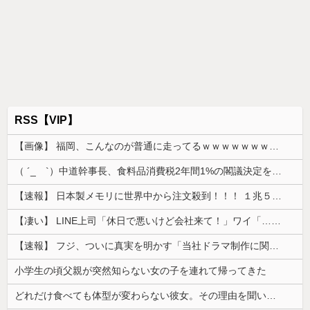
RSS【VIP】
【画像】 福岡、こんなのが普通に走ってるｗｗｗｗｗｗｗｗｗｗｗｗｗｗｗｗｗｗｗｗｗｗｗｗｗｗｗｗｗｗｗｗｗｗｗｗｗｗｗｗ
（ ´_ゝ`）中道幹事長、食料品消費税2年間1%の閣議決定を批判 → 記者「中道改革連合は食料品消費税ゼロを公約に掲げていたが？」→ 階猛氏「
【速報】 日本製メモリに世界中から注文殺到！！！ １兆５０００億円で工場増築へ
【凄い】 LINE上司「休日で悪いけど会社来て！」ワイ「…無視」上司「マジでヤバいから！」←その結果ｗｗｗｗｗ
【速報】 フジ、ついに真実を明かす「当社ドラマ制作に関するご説明」5chの目は厳しいぞ
小学生の頃父親が突然知らない女の子を連れて帰ってきた
どれだけ食べても体型が変わらない彼女。その理由を聞いたら、思いもしなかった方法で維持していて…