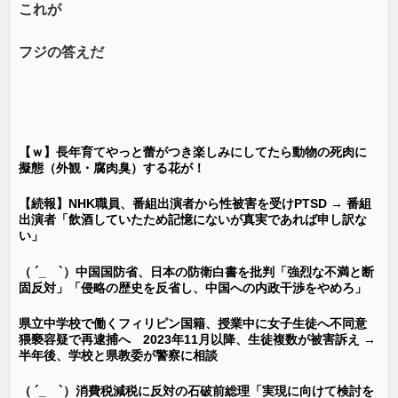
これが
フジの答えだ
【ｗ】長年育てやっと蕾がつき楽しみにしてたら動物の死肉に
擬態（外観・腐肉臭）する花が！
【続報】NHK職員、番組出演者から性被害を受けPTSD → 番組
出演者「飲酒していたため記憶にないが真実であれば申し訳な
い」
（ ´_ゝ`）中国国防省、日本の防衛白書を批判「強烈な不満と断
固反対」「侵略の歴史を反省し、中国への内政干渉をやめろ」
県立中学校で働くフィリピン国籍、授業中に女子生徒へ不同意
猥褻容疑で再逮捕へ 2023年11月以降、生徒複数が被害訴え →
半年後、学校と県教委が警察に相談
（ ´_ゝ`）消費税減税に反対の石破前総理「実現に向けて検討を