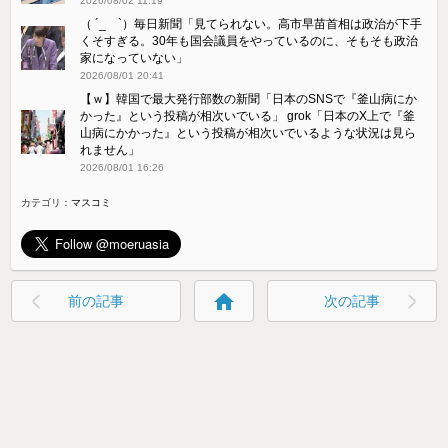
2026/08/02 11:19
（ ´_ゝ`）毎日新聞「見てられない。高市早苗首相は政治が下手
くそすぎる。30年も国会議員をやっているのに、そもそも政治
家になっていない」
2026/08/01 20:41
【ｗ】韓国で最大発行部数の新聞「日本のSNSで『釜山病にか
かった』という投稿が相次いでいる」 grok「日本のX上で『釜
山病にかかった』という投稿が相次いでいるような状況は見ら
れません」
2026/08/01 16:26
カテゴリ：
マスコミ
home
前の記事
次の記事