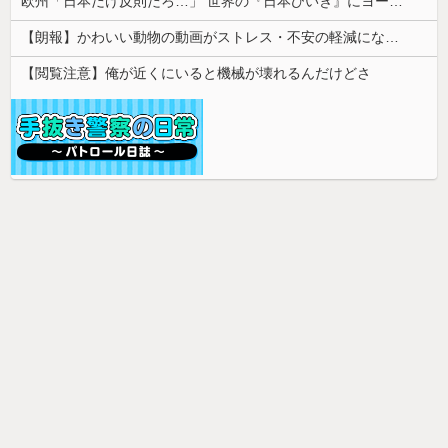
欧州「日本だけ反則だろ…」 世界の『日本びいき』にヨーロッパ全土から不満の声
【朗報】かわいい動物の動画がストレス・不安の軽減になる可能性。英大学の研究で実証
【閲覧注意】俺が近くにいると機械が壊れるんだけどさ