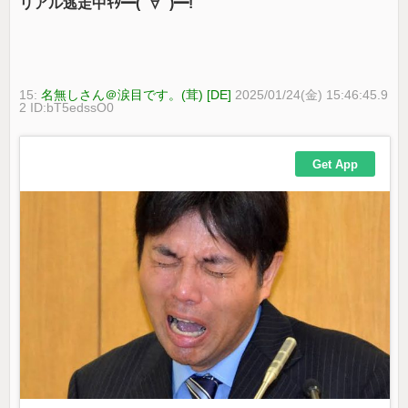
リアル逃走中ｷﾀ━(ﾟ∀ﾟ)━!
15:
名無しさん＠涙目です。(茸) [DE]
2025/01/24(金) 15:46:45.9
2 ID:bT5edssO0