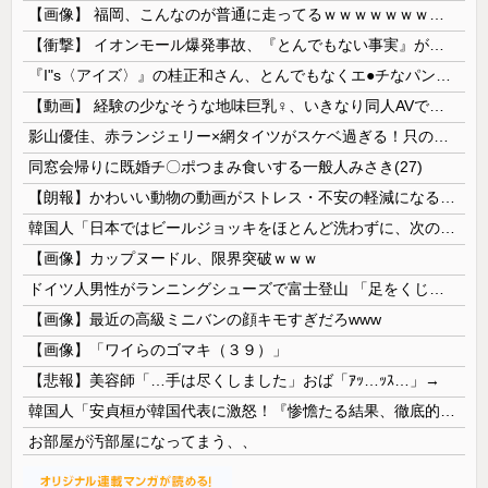
【画像】 福岡、こんなのが普通に走ってるｗｗｗｗｗｗｗｗｗｗｗｗｗｗｗｗ
【衝撃】 イオンモール爆発事故、『とんでもない事実』が判明してしまう・・・・・・
『I"s〈アイズ〉』の桂正和さん、とんでもなくエ●チなパンツを描く。これもう芸術だろ
【動画】 経験の少なそうな地味巨乳♀、いきなり同人AVで生挿入セッ○スしてしまう。 日本終わりすぎだろ・・・
影山優佳、赤ランジェリー×網タイツがスケベ過ぎる！只の痴女だろ・・・
同窓会帰りに既婚チ〇ポつまみ食いする一般人みさき(27)
【朗報】かわいい動物の動画がストレス・不安の軽減になる可能性。英大学の研究で実証
韓国人「日本ではビールジョッキをほとんど洗わずに、次の客に出すんだ！ これが証拠の映像だ!!」……あー、なるほどですねー。韓国には「アレ」がないんだ？
【画像】カップヌードル、限界突破ｗｗｗ
ドイツ人男性がランニングシューズで富士登山 「足をくじいて動けない」
【画像】最近の高級ミニバンの顔キモすぎだろwww
【画像】「ワイらのゴマキ（３９）」
【悲報】美容師「…手は尽くしました」おば「ｱｯ…ｯｽ…」→
韓国人「安貞桓が韓国代表に激怒！『惨憺たる結果、徹底的な刷新が必要だ』と監督や協会を痛烈批判」
お部屋が汚部屋になってまう、、