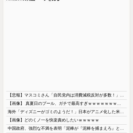
【悲報】マスコミさん「自民党内は消費減税反対が多数！」 → 自民党議員の内部暴露で嘘が完全発覚 → ｗｗｗｗｗｗｗｗｗｗｗｗｗｗ
【画像】 真夏日のプール、ガチで最高すぎｗｗｗｗｗｗｗｗｗｗ
海外「ディズニーがゴミのようだ！」日本がアニメ化した米人気SF作品に絶賛の声が殺到中
【画像】どのくノ一を快楽責めしたいｗｗｗｗｗ
中国政府、強烈な不満を表明「泥棒が『泥棒を捕まえろ』と叫ぶようなやり口で中国を貶めている」と強く非難！