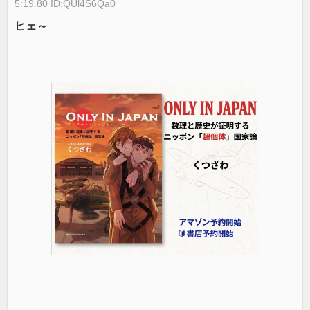
5:19.80 ID:QUl4S6Qa0
ヒェ～