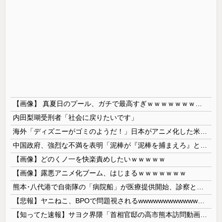
【画像】 真夏日のプール、ガチで最高すぎｗｗｗｗｗｗｗｗｗｗ
内田梨瑚受刑者「社会に戻りたいです」
海外「ディズニーがゴミのようだ！」日本がアニメ化した米人気SF作品に絶賛の声が殺到中
中国政府、強烈な不満を表明「泥棒が『泥棒を捕まえろ』と叫ぶようなやり口で中国を貶めている」と強く非難！
【画像】どのくノ一を快楽責めしたいｗｗｗｗｗ
【画像】露悪アニメ化ブーム、はじまるｗｗｗｗｗｗｗ
熊本･八代港で自衛隊の「病院船」が医療提供開始、診察と薬剤処方…被災者向け大浴場も！
【悲報】ヤニねこ、BPOで問題視されるwwwwwwwwwwwwwwwwwwwwwwww
【知ってた速報】サヨク界隈「首相官邸の高市熊本訪問動画にBGMが付いてる！災害利用ガー！」→産経「安倍岸田石破時代も同様。当時は批判なかった」（...