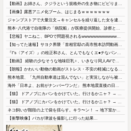
【動画】お姉さん、クジラという規格外の生き物にビビりまくる 【Pickup05164712】
【画像】露悪アニメ化ブーム、はじまるｗｗｗｗｗｗｗ
ジャンプストアで大量注文→キャンセルを繰り返した女を逮捕 「注文で欲求が満たされた」総額43億円
熊本･八代港で自衛隊の「病院船」が医療提供開始、診察と薬剤処方…被災者向け大浴場も！
【悲報】ヤニねこ、BPOで問題視されるwwwwwwwwwwwwwwwwwwwwwwww
【知ってた速報】サヨク界隈「首相官邸の高市熊本訪問動画にBGMが付いてる！災害利用ガー！」→産経「安倍岸田石破時代も同様。当時は批判なかった」（...
『I"s〈アイズ〉』の桂正和さん、とんでもなくエ●チなパンツを描く。これもう芸術だろ
【動画】 経験の少なそうな地味巨乳♀、いきなり同人AVで生挿入セッ○スしてしまう。 日本終わりすぎだろ・・・
【朗報】かわいい動物の動画がストレス・不安の軽減になる可能性。英大学の研究で実証
熊本地震、「九州自動車道は混んでない」と実況しながら被災地へ向かう有名アナなどに批判殺到 全国紙記者「最新の状況をいち早く伝えることは報道機関としての責務」「情報を取り上げることには大きな意義がある」
海外「日本よ、お前がナンバーワンだ」 熊本地震直後の日本の対応のスピードに世界が衝撃
【猫】 ドアノブにカバンをかけていた。行けるかニャ？ → 猫はこうなります…
【猫】 ドアノブにカバンをかけていた。行けるかニャ？ → 猫はこうなります…
ネコ飼いが階段の上で袋を揺らす。キラ〜ン！ → 地下室からヤツが現れる…
【衝撃映像】バカが津波を撮影しに行った結果…