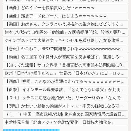
【画像】どのくノ一を快楽責めしたいｗｗｗｗｗ
【画像】露悪アニメ化ブーム、はじまるｗｗｗｗｗｗｗ
【動画】お姉さん、クジラという規格外の生き物にビビりまくる 【Pick...
熊本･八代港で自衛隊の「病院船」が医療提供開始、診察と薬剤処方…被災者...
ジャンプストアで大量注文→キャンセルを繰り返した女を逮捕 「注文で欲求...
【悲報】ヤニねこ、BPOで問題視されるwwwwwwwwwwwwwwww...
【動画】名古屋栄で不良外人が警察官を突き飛ばす。逮捕しろやｗｗｗ
【知ってた速報】サヨク界隈「首相官邸の高市熊本訪問動画にBGMが付いて...
欧州「日本だけ反則だろ…」 世界の『日本びいき』にヨーロッパ全土から不...
【画像】 福岡、こんなのが普通に走ってるｗｗｗｗｗｗｗｗｗｗｗｗｗｗｗ...
【衝撃】 イオンモール爆発事故、『とんでもない事実』が判明してしまう・...
【ＧＪ】 クラスに迷惑な池沼がいた。リーダー格のＡ「なんで支援学級に入...
【朗報】かわいい動物の動画がストレス・不安の軽減になる可能性。英大学の...
（ ´_ゝ`）中国「高市政権が法制化を進めた国家情報局の設置日が7月3...
中曽根元首相「北東アジアで急激な変化 日韓協力強化を」