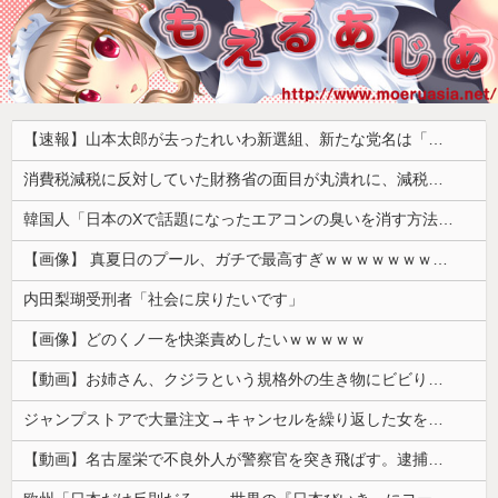
【速報】山本太郎が去ったれいわ新選組、新たな党名は「いのちの党」 略称「いのち」
消費税減税に反対していた財務省の面目が丸潰れに、減税が決まった途端に市場が動き出したが……
韓国人「日本のXで話題になったエアコンの臭いを消す方法をご覧ください」→「これマジ？」
【画像】 真夏日のプール、ガチで最高すぎｗｗｗｗｗｗｗｗｗｗ
内田梨瑚受刑者「社会に戻りたいです」
【画像】どのくノ一を快楽責めしたいｗｗｗｗｗ
【動画】お姉さん、クジラという規格外の生き物にビビりまくる 【Pickup05164712】
ジャンプストアで大量注文→キャンセルを繰り返した女を逮捕 「注文で欲求が満たされた」総額43億円
【動画】名古屋栄で不良外人が警察官を突き飛ばす。逮捕しろやｗｗｗ