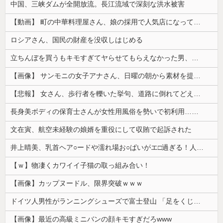
中国、三峡ダムが全開放流。長江流域で深刻な洪水被害
【動画】 町の中華料理屋さん、娘の採用で人気店になってしまう
ロシアさん、国民の財産を没収しはじめる
立ちんぼを買うもキモすぎてヤらせてもらえなかった男、代わりの足コキでまさかの大量身寸米青ｗｗｗ
【画像】 サンモニの女子アナさん、日曜の朝から素材を提供してしまう
【悲報】 女さん、歩行者を轢いた挙句、道路に倒れてどえらいことになってしまうw w w w w w w
長身美ボディの保育士さんが女性用風俗を勢いで初利用…子供に絶対見せられないメスの顔でイキまくり。
文在寅、航空未経験の娘婿を重役にして収賄で起訴された
井上晴美、乳首ヘア○ードや濡れ場お○ぱいがエ□過ぎる！人生最後のラスト写真集、最高！！
【ｗ】物凄くカワイイ子猫の取っ組み合い！
【画像】カップヌードル、限界突破ｗｗｗ
ドイツ人男性がランニングシューズで富士登山 「足をくじいて動けない」
【画像】最近の高級ミニバンの顔キモすぎだろwww