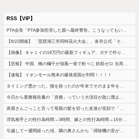
RSS【VIP】
PTA会長「PTA参加拒否した親へ最終警告。こうなってもいい？」
【8/22開催】 「琵琶湖三市同時花火大会」、各市公式「そんな花火大会は存在しない」→ 高価チケットを購入した人達がSNS阿鼻叫喚
【画像】 キャミイの18万円の最新フィギュア、ガチで作り込みがエグすぎる
【悲報】 中国、橋の欄干が強風一発で粉々に 鉄筋ゼロ 当局「接着剤でくっつけただけ」「正常で、品質問題はない」
【速報】 イオンモール熊本の爆発原因が判明！！！！
タイミング悪かった。猫を拾ったのが年末でそのまま年を越すことになった
今日から業務報告書の「庶務」っていう大項目が急に廃止されたんだけど意味不明すぎる
床屋さんごっこと言って母親の髪を切った友達が笑顔で「はい、次〇〇の番！」とハサミを差し出してきた。
浮気相手との性行為時間→3時間、嫁との性行為時間→15分wwwwwwwww
引越して一週間経った頃、隣の奥さんから「掃除機の音がうるさい」と苦情があった。静かに暮らしていたはずなのに、原因を探るとまさかの事実が…