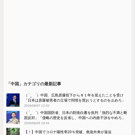
「中国」カテゴリの最新記事
（ ´_ゝ`）中国、広島原爆投下から８１年を迎えたことを受け
「日本は原爆被害者の立場で同情を買おうとするのを止めろ」
2026/08/07 12:52
（ ´_ゝ`）中国国防省、日本の防衛白書を批判「強烈な不満と断
固反対」「侵略の歴史を反省し、中国への内政干渉をやめろ」
2026/08/05 19:43
【！】中国でコロナ陽性率20％突破、救急外来が逼迫