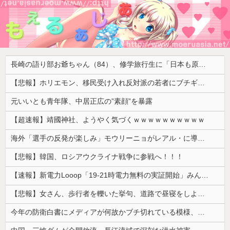
長崎の語り部お爺ちゃん（84）、修学旅行生に「日本も原爆を持たないと負ける」と言われびっくり！ 被団協代表（85）も中学生に「核を持たないで日本を守れますか」と問われ危機感
【悲報】ホリエモン、移民受け入れ反対派の若者にブチギレ「差別するなんて最低だ！」 → スタジオ誰も反論できず沈黙 ………
元いいとも青年隊、中居正広の”素顔”を暴露
【超速報】靖國神社、ようやく気づくｗｗｗｗｗｗｗｗｗｗ
海外「選手の反発が楽しみ」モウリーニョがレアル・に導入した新ルール（海外の反応）
【悲報】韓国、ロシアウクライナ戦争に参戦へ！！！
【速報】新電力Looop「19-21時電力無料の実証開始」みんなこれにするじゃん、電力会社の勢力図が変わるか
【悲報】女さん、歩行者を轢いた挙句、道路で昼寝をしようとしてしまう
今年の防衛白書にメディアが何故かブチ切れている模様、躍起になって批判するも逆に有権者からは……