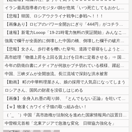
イラン最高指導者のモジタバ師が危篤「いつ死亡してもおかしくない」…イラ...
【悲報】韓国、ロシアウクライナ戦争に参戦へ！！！
【画像あり】ロピアのパワー全開おにぎり「444円」がコチラｗｗｗｗｗ
【速報】新電力Looop「19-21時電力無料の実証開始」みんなこれに...
強風で欄干が全面的に倒壊した中国の橋、倒壊した欄干の破片を調べると凄ま...
【悲報】女さん、歩行者を轢いた挙句、道路で昼寝をしようとしてしまう
高市総理「物価上昇を上回る賃上げを日本に定着させる」⇒ 国家公務員月...
今年の防衛白書にメディアが何故かブチ切れている模様、躍起になって批判す...
中国、三峡ダムが全開放流。長江流域で深刻な洪水被害
【動画】 町の中華料理屋さん、娘の採用で人気店になってしまう
ロシアさん、国民の財産を没収しはじめる
【画像】 全身入れ墨の彫り師、『とんでもない正論』を吐いて30万再生さ...
【ｗ】物凄くカワイイ子猫の取っ組み合い！
（ ´_ゝ`）中国「高市政権が法制化を進めた国家情報局の設置日が7月3...
中曽根元首相「北東アジアで急激な変化 日韓協力強化を」