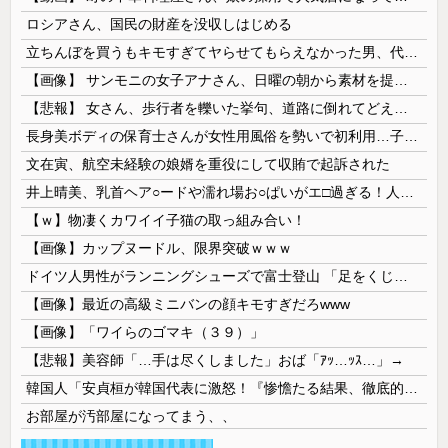
ロシアさん、国民の財産を没収しはじめる
立ちんぼを買うもキモすぎてヤらせてもらえなかった男、代わりの足コキでまさかの大量身寸米青ｗｗｗ
【画像】 サンモニの女子アナさん、日曜の朝から素材を提供してしまう
【悲報】 女さん、歩行者を轢いた挙句、道路に倒れてどえらいことになってしまうw w w w w w w
長身美ボディの保育士さんが女性用風俗を勢いで初利用…子供に絶対見せられないメスの顔でイキまくり。
文在寅、航空未経験の娘婿を重役にして収賄で起訴された
井上晴美、乳首ヘア○ードや濡れ場お○ぱいがエ□過ぎる！人生最後のラスト写真集、最高！！
【ｗ】物凄くカワイイ子猫の取っ組み合い！
【画像】カップヌードル、限界突破ｗｗｗ
ドイツ人男性がランニングシューズで富士登山 「足をくじいて動けない」
【画像】最近の高級ミニバンの顔キモすぎだろwww
【画像】「ワイらのゴマキ（３９）」
【悲報】美容師「…手は尽くしました」おば「ｱｯ…ｯｽ…」→
韓国人「安貞桓が韓国代表に激怒！『惨憺たる結果、徹底的な刷新が必要だ』と監督や協会を痛烈批判」
お部屋が汚部屋になってまう、、