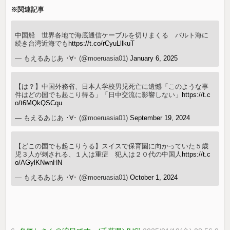
※関連記事
中国船 世界各地で海底通信ケーブルを切りまくる バルト海に
続き台湾近海でも
https://t.co/rCyuLllkuT
— もえるあじあ ･∀･ (@moeruasia01)
January 6, 2025
【は？】中国外務省、日本人学校男児死亡に遺憾「このような事
件はどの国でも起こり得る」「日中交流に影響しない」
https://t.c
o/t6MQkQSCqu
— もえるあじあ ･∀･ (@moeruasia01)
September 19, 2024
【どこの国でも起こりうる】スイスで保育園に向かっていた５歳
児３人が刺される、１人は重症 犯人は２０代の中国人
https://t.c
o/AGylKNwnHN
— もえるあじあ ･∀･ (@moeruasia01)
October 1, 2024