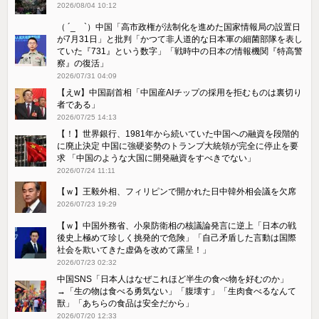
2026/08/04 10:12
（ ´_ゝ`）中国「高市政権が法制化を進めた国家情報局の設置日
が7月31日」と批判「かつて非人道的な日本軍の細菌部隊を表し
ていた『731』という数字」「戦時中の日本の情報機関『特高警
察』の復活」
2026/07/31 04:09
【えw】中国副首相「中国産AIチップの採用を拒むものは裏切り
者である」
2026/07/25 14:13
【！】世界銀行、1981年から続いていた中国への融資を段階的
に廃止決定 中国に強硬姿勢のトランプ大統領が完全に停止を要
求 「中国のような大国に開発融資をすべきでない」
2026/07/24 11:11
【ｗ】王毅外相、フィリピンで開かれた日中韓外相会議を欠席
2026/07/23 19:29
【ｗ】中国外務省、小泉防衛相の核議論発言に逆上「日本の戦
後史上極めて珍しく挑発的で危険」「自己矛盾した言動は国際
社会を欺いてきた虚偽を改めて露呈！」
2026/07/23 02:32
中国SNS「日本人はなぜこれほど半生の食べ物を好むのか」
→「生の物は食べる勇気ない」「腹壊す」「生肉食べるなんて
獣」「あちらの食品は安全だから」
2026/07/20 12:33