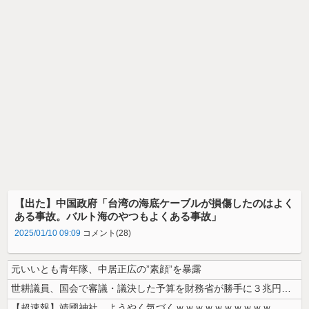
【出た】中国政府「台湾の海底ケーブルが損傷したのはよく
ある事故。バルト海のやつもよくある事故」
2025/01/10 09:09
コメント(28)
元いいとも青年隊、中居正広の”素顔”を暴露
世耕議員、国会で審議・議決した予算を財務省が勝手に３兆円動かしていると...
【超速報】靖國神社、ようやく気づくｗｗｗｗｗｗｗｗｗｗ