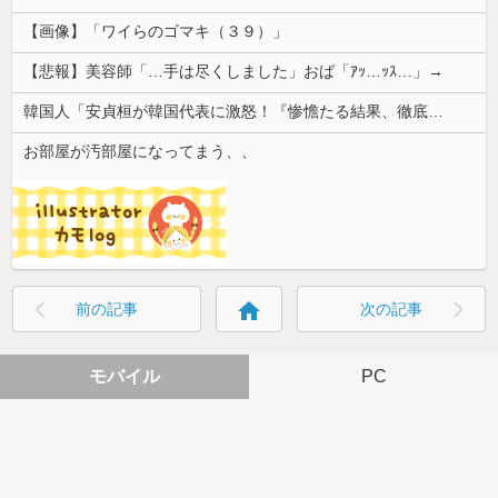
【画像】「ワイらのゴマキ（３９）」
【悲報】美容師「…手は尽くしました」おば「ｱｯ…ｯｽ…」→
韓国人「安貞桓が韓国代表に激怒！『惨憺たる結果、徹底的な刷新が必要だ』と監督や協会を痛烈批判」
お部屋が汚部屋になってまう、、
home
前の記事
次の記事
モバイル
PC