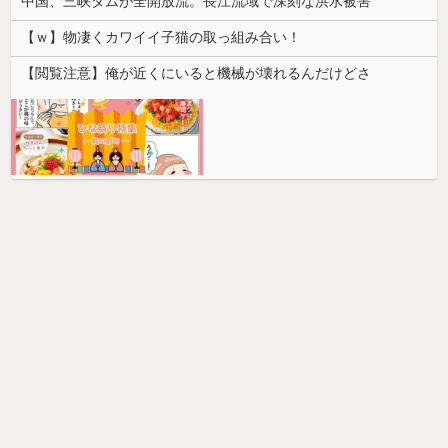
中国、三峡ダムが全開放流。長江流域で深刻な洪水被害
【ｗ】物凄くカワイイ子猫の取っ組み合い！
【閲覧注意】俺が近くにいると機械が壊れるんだけどさ