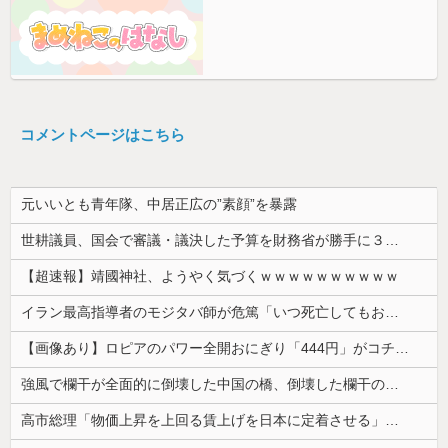
コメントページはこちら
元いいとも青年隊、中居正広の”素顔”を暴露
世耕議員、国会で審議・議決した予算を財務省が勝手に３兆円動かしていると指摘・問題視
【超速報】靖國神社、ようやく気づくｗｗｗｗｗｗｗｗｗｗ
イラン最高指導者のモジタバ師が危篤「いつ死亡してもおかしくない」…イラン大統領「意思疎通はかなり難しい」！
【画像あり】ロピアのパワー全開おにぎり「444円」がコチラｗｗｗｗｗ
強風で欄干が全面的に倒壊した中国の橋、倒壊した欄干の破片を調べると凄まじい事実が発覚して……
高市総理「物価上昇を上回る賃上げを日本に定着させる」⇒ 国家公務員月給3.51％増へ