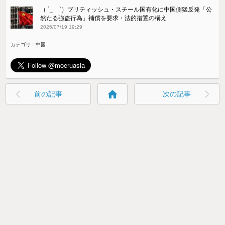
（ ´_ゝ`）ブリティッシュ・スチール国有化に中国側猛反発「公
然たる強盗行為」補償を要求・法的措置の構え
2026/07/19 19:29
カテゴリ：
中国
home
前の記事
次の記事