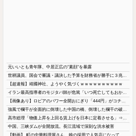
元いいとも青年隊、中居正広の”素顔”を暴露
世耕議員、国会で審議・議決した予算を財務省が勝手に３兆円動かしていると指摘・問題視
【超速報】靖國神社、ようやく気づくｗｗｗｗｗｗｗｗｗｗ
イラン最高指導者のモジタバ師が危篤「いつ死亡してもおかしくない」…イラン大統領「意思疎通はかなり難しい」！
【画像あり】ロピアのパワー全開おにぎり「444円」がコチラｗｗｗｗｗ
強風で欄干が全面的に倒壊した中国の橋、倒壊した欄干の破片を調べると凄まじい事実が発覚して……
高市総理「物価上昇を上回る賃上げを日本に定着させる」⇒ 国家公務員月給3.51％増へ
中国、三峡ダムが全開放流。長江流域で深刻な洪水被害
【動画】 町の中華料理屋さん、娘の採用で人気店になってしまう