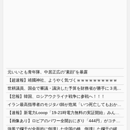
元いいとも青年隊、中居正広の”素顔”を暴露
【超速報】靖國神社、ようやく気づくｗｗｗｗｗｗｗｗｗｗ
世耕議員、国会で審議・議決した予算を財務省が勝手に３兆円動かしていると指摘・問題視
【悲報】韓国、ロシアウクライナ戦争に参戦へ！！！
イラン最高指導者のモジタバ師が危篤「いつ死亡してもおかしくない」…イラン大統領「意思疎通はかなり難しい」！
【速報】新電力Looop「19-21時電力無料の実証開始」みんなこれにするじゃん、電力会社の勢力図が変わるか
【画像あり】ロピアのパワー全開おにぎり「444円」がコチラｗｗｗｗｗ
強風で欄干が全面的に倒壊した中国の橋、倒壊した欄干の破片を調べると凄まじい事実が発覚して……