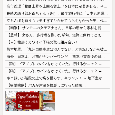
高市総理「物価上昇を上回る賃上げを日本に定着させる」⇒ 国家公務員月給3.51％増へ
長崎の語り部お爺ちゃん（84）、修学旅行生に「日本も原爆を持たないと負ける」と言われびっくり！ 被団協代表（85）も中学生に「核を持たないで日本を守れますか」と問われ危機感
立ちんぼを買うもキモすぎてヤらせてもらえなかった男、代わりの足コキでまさかの大量身寸米青ｗｗｗ
【画像】 サンモニの女子アナさん、日曜の朝から素材を提供してしまう
【悲報】 女さん、歩行者を轢いた挙句、道路に倒れてどえらいことになってしまうw w w w w w w
【ｗ】物凄くカワイイ子猫の取っ組み合い！
熊本地震、「九州自動車道は混んでない」と実況しながら被災地へ向かう有名アナなどに批判殺到 全国紙記者「最新の状況をいち早く伝えることは報道機関としての責務」「情報を取り上げることには大きな意義がある」
海外「日本よ、お前がナンバーワンだ」 熊本地震直後の日本の対応のスピードに世界が衝撃
【猫】 ドアノブにカバンをかけていた。行けるかニャ？ → 猫はこうなります…
【猫】 ドアノブにカバンをかけていた。行けるかニャ？ → 猫はこうなります…
ネコ飼いが階段の上で袋を揺らす。キラ〜ン！ → 地下室からヤツが現れる…
【衝撃映像】バカが津波を撮影しに行った結果…