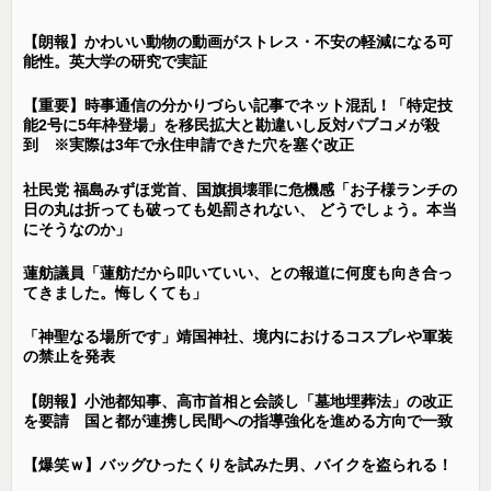
【朗報】かわいい動物の動画がストレス・不安の軽減になる可
能性。英大学の研究で実証
【重要】時事通信の分かりづらい記事でネット混乱！「特定技
能2号に5年枠登場」を移民拡大と勘違いし反対パブコメが殺
到 ※実際は3年で永住申請できた穴を塞ぐ改正
社民党 福島みずほ党首、国旗損壊罪に危機感「お子様ランチの
日の丸は折っても破っても処罰されない、 どうでしょう。本当
にそうなのか」
蓮舫議員「蓮舫だから叩いていい、との報道に何度も向き合っ
てきました。悔しくても」
「神聖なる場所です」靖国神社、境内におけるコスプレや軍装
の禁止を発表
【朗報】小池都知事、高市首相と会談し「墓地埋葬法」の改正
を要請 国と都が連携し民間への指導強化を進める方向で一致
【爆笑ｗ】バッグひったくりを試みた男、バイクを盗られる！